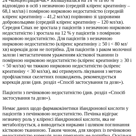
24 «концентрація-час» збільшувалася на 14 % та 86 %
відповідно в осіб з незначною (середній кліренс креатиніну –
68,1 мл/хв) і помірною нирковою недостатністю (середній
кліренс креатиніну – 41,2 мл/хв) порівняно зі здоровими
добровольцями (середній кліренс креатиніну – 120 мл/хв).
Середня Сmax не зростала у пацієнтів з незначною нирковою
недостатністю і зростала на 12 % у пацієнтів з помірною
нирковою недостатністю. Для пацієнтів з незначною
нирковою недостатністю (кліренс креатиніну ≥ 50 і < 80 мл/
хв) корекція дози не потрібна. Для пацієнтів з раком молочної
залози і метастатичним ураженням кісткової тканини із
помірною нирковою недостатністю (кліренс креатиніну ≥ 30 і
< 50 мл/хв) чи тяжкою нирковою недостатністю (кліренс
креатиніну < 30 мл/хв), які отримують лікування з метою
профілактики скелетних пошкоджень, рекомендується
корекція дози (див. розділ «Спосіб застосування та дози»).
Пацієнти з печінковою недостатністю (див. розділ «Спосіб
застосування та дози»).
Немає даних щодо фармакокінетики ібандронової кислоти у
пацієнтів з печінковою недостатністю. Печінка відіграє
незначну роль у кліренсі ібандронової кислоти, яка не
метаболізується, а виводиться нирками і шляхом поглинання
кістковою тканиною. Таким чином, для хворих із печінковою
недостатністю корекція дози препарату не потрібна. Оскільки