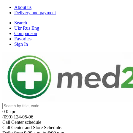
About us
Delivery and payment
Search
Ukr
Rus
Eng
Comparison
Favorites
Sign In
0
0 грн
(099) 124-05-06
Call Center schedule
Call Center and Store Schedule:
Daily from 9:00 a.m. to 6:00 p.m