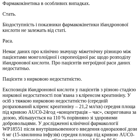
Фармакокінетика в особливих випадках.
Стать.
Біодоступність і показники фармакокінетики ібандронової
кислоти не залежать від статі.
Раса.
Немає даних про клінічно значущу міжетнічну різницю між
пацієнтами монголоїдної і європеоїдної рас щодо розподілу
ібандронової кислоти. Про пацієнтів негроїдної раси даних
недостатньо.
Пацієнти з нирковою недостатністю.
Експозиція ібандронової кислоти у пацієнтів з різною стадією
ниркової недостатності пов’язана з кліренсом креатиніну. У
осіб з тяжкою нирковою недостатністю (середній
розрахований кліренс креатиніну – 21,2 мл/хв) середня площа
під кривою AUC0-24год «концентрація – час», скоригована за
дозою, збільшується на 110 % порівняно зі здоровими
добровольцями. У дослідженні клінічної фармакології
WP18551 після внутрішньовенного введення одноразової дози
6 мг (15-хвилинна інфузія) середня площа під кривою AUC0-