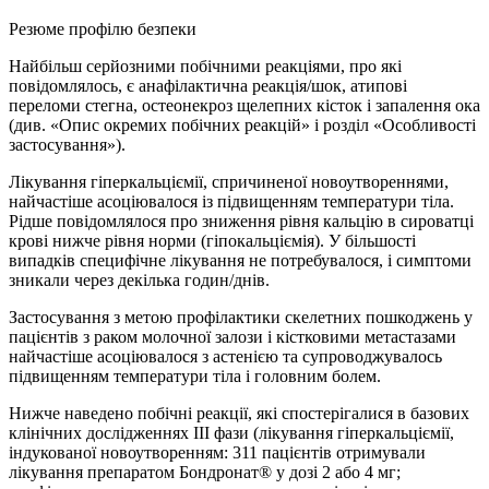
Резюме профілю безпеки
Найбільш серйозними побічними реакціями, про які
повідомлялось, є анафілактична реакція/шок, атипові
переломи стегна, остеонекроз щелепних кісток і запалення ока
(див. «Опис окремих побічних реакцій» і розділ «Особливості
застосування»).
Лікування гіперкальціємії, спричиненої новоутвореннями,
найчастіше асоціювалося із підвищенням температури тіла.
Рідше повідомлялося про зниження рівня кальцію в сироватці
крові нижче рівня норми (гіпокальціємія). У більшості
випадків специфічне лікування не потребувалося, і симптоми
зникали через декілька годин/днів.
Застосування з метою профілактики скелетних пошкоджень у
пацієнтів з раком молочної залози і кістковими метастазами
найчастіше асоціювалося з астенією та супроводжувалось
підвищенням температури тіла і головним болем.
Нижче наведено побічні реакції, які спостерігалися в базових
клінічних дослідженнях ІІІ фази (лікування гіперкальціємії,
індукованої новоутворенням: 311 пацієнтів отримували
лікування препаратом Бондронат® у дозі 2 або 4 мг;