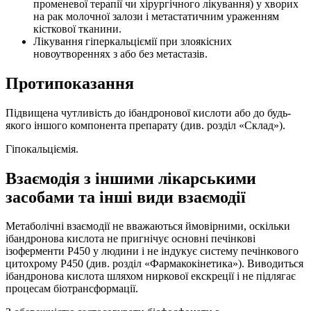
променевої терапії чи хірургічного лікування) у хворих
на рак молочної залози і метастатичним ураженням
кісткової тканини.
Лікування гіперкальціємії при злоякісних
новоутвореннях з або без метастазів.
Протипоказання
Підвищена чутливість до ібандронової кислоти або до будь-
якого іншого компонента препарату (див. розділ «Склад»).
Гіпокальціємія.
Взаємодія з іншими лікарськими
засобами та інші види взаємодії
Метаболічні взаємодії не вважаються ймовірними, оскільки
ібандронова кислота не пригнічує основні печінкові
ізоферменти Р450 у людини і не індукує систему печінкового
цитохрому Р450 (див. розділ «Фармакокінетика»). Виводиться
ібандронова кислота шляхом ниркової екскреції і не підлягає
процесам біотрансформації.