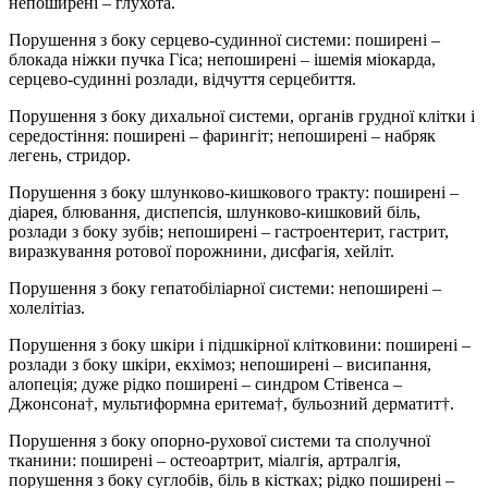
непоширені – глухота.
Порушення з боку серцево-судинної системи: поширені –
блокада ніжки пучка Гіса; непоширені – ішемія міокарда,
серцево-судинні розлади, відчуття серцебиття.
Порушення з боку дихальної системи, органів грудної клітки і
середостіння: поширені – фарингіт; непоширені – набряк
легень, стридор.
Порушення з боку шлунково-кишкового тракту: поширені –
діарея, блювання, диспепсія, шлунково-кишковий біль,
розлади з боку зубів; непоширені – гастроентерит, гастрит,
виразкування ротової порожнини, дисфагія, хейліт.
Порушення з боку гепатобіліарної системи: непоширені –
холелітіаз.
Порушення з боку шкіри і підшкірної клітковини: поширені –
розлади з боку шкіри, екхімоз; непоширені – висипання,
алопеція; дуже рідко поширені – синдром Стівенса –
Джонсона†, мультиформна еритема†, бульозний дерматит†.
Порушення з боку опорно-рухової системи та сполучної
тканини: поширені – остеоартрит, міалгія, артралгія,
порушення з боку суглобів, біль в кістках; рідко поширені –