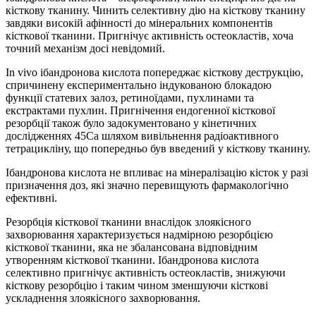
кісткову тканину. Чинить селективну дію на кісткову тканину
завдяки високій афінності до мінеральних компонентів
кісткової тканини. Пригнічує активність остеокластів, хоча
точний механізм досі невідомий.
Іn vivo ібандронова кислота попереджає кісткову деструкцію,
спричинену експериментально індукованою блокадою
функції статевих залоз, ретиноїдами, пухлинами та
екстрактами пухлин. Пригнічення ендогенної кісткової
резорбції також було задокументовано у кінетичних
дослідженнях 45Са шляхом вивільнення радіоактивного
тетрацикліну, що попередньо був введений у кісткову тканину.
Ібандронова кислота не впливає на мінералізацію кісток у разі
призначення доз, які значно перевищують фармакологічно
ефективні.
Резорбція кісткової тканини внаслідок злоякісного
захворювання характеризується надмірною резорбцією
кісткової тканини, яка не збалансована відповідним
утворенням кісткової тканини. Ібандронова кислота
селективно пригнічує активність остеокластів, знижуючи
кісткову резорбцію і таким чином зменшуючи кісткові
ускладнення злоякісного захворювання.