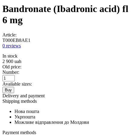
Bandronate (Ibadronic acid) fl
6 mg
Article:
T000EB8AE1
0 reviews
In stock
2 900
uah
Old price:
Number:
Available sizes:
Buy
Delivery and payment
Shipping methods
Нова пошта
Укрпошта
Можливе відправлення до Молдови
Payment methods