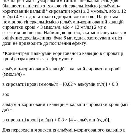
ніж пацієнтам з гуморальним типом гіперкальціємії. Для
більшості пацієнтів з тяжкою гіперкальціємією (альбумін-
коригований кальцій* сироватки крові ≥ 3 ммоль/л, або ≥ 12
мг/дл) 4 мг є достатньою одноразовою дозою. Пацієнтам із
помірною гіперкальціємією (альбумін-коригований кальцій
сироватки крові < 3 ммоль/л, або < 12 мг/дл) 2 мг є
ефективною дозою. Найвищою дозою, яка застосовувалася в
клінічних дослідженнях, була 6 мг, однак застосування цієї
дози не призводить до посилення ефекту.
*Концентрація альбумін-коригованого кальцію в сироватці
крові розраховується за формулою:
альбумін-коригований кальцій = кальцій сироватки крові
(ммоль/л) –
в сироватці крові (ммоль/л) – [0,02 × альбумін (г/л)] + 0,8
або
альбумін-коригований кальцій = кальцій сироватки крові (мг/
дл) +
в сироватці крові (мг/дл) + 0,8 × [4 – альбумін (г/дл)].
Для переведення значення альбумін-коригованого кальцію в