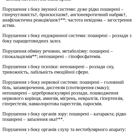
Порушення з боку імунної системи: дуже рідко поширені –
гіперчутливість†, бронхоспазм†, ангіоневротичний набряк†,
анафілактична реакція/шок†**; частота невідома – загострення
астми.
Порушення з боку ендокринної системи: поширені – розлади з
боку паращитовидних залоз.
Порушення обміну речовин, метаболізму: поширені –
гіпокальціємія**; непоширені – гіпофосфатемія.
Порушення з боку психіки: непоширені – розлади сну,
тривожність, лабільність емоційної сфери.
Порушення з боку нервової системи: поширені – головний
біль, запаморочення, дисгевзія (спотворення смаку);
непоширені – цереброваскулярні розлади, пошкодження
нервового корінця, амнезія, мігрень, невралгія, гіпертензія,
гіперестезія, навколоротова парестезія, паросмія.
Порушення з боку органів зору: поширені – катаракта; рідко
поширені – запалення ока†**.
Порушення з боку органів слуху та вестибулярного апарату: