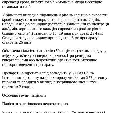
сироватці крові, вираженого в ммоль/л, в мг/дл необхідно
помножити на 4.
У більшості випадків підвищений рівень кальцію в сироватці
крові знижується до нормального рівня протягом 7 днів.
Середній час до рецидиву (повторне збільшення концентрації
альбумін-коригованого кальцію сироватки крові до рівня
більше 3 ммоль/л) становило 18–19 днів при дозах 2 і 4 мг.
Середній час до рецидиву при введенні 6 мг препарату
становив 26 днів.
Обмежена кількість пацієнтів (50 пацієнтів) отримали другу
інфузію у зв’язку з гіперкальціємією. При рецидиві
гіперкальціємії або недостатній ефективності можливе
повторне введення препарату.
Препарат Бондронат® слід розводити у 500 мл 0,9 %
ізотонічного розчину натрію хлориду чи 500 мл 5 % розчину
глюкози та вводити у вигляді внутрішньовенної інфузії
протягом 2 годин.
Особливі групи пацієнтів
Пацієнти з печінковою недостатністю
Корекція дози не потрібна (див. розділ «Фармакокінетика»).