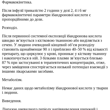
Фармакокінетика.
Після інфузії тривалістю 2 години у дозі 2, 4 і 6 мг
фармакокінетичні параметри ібандронової кислоти є
пропорційними до дози.
Розподіл.
Після первинної системної експозиції ібандронова кислота
швидко зв’язується з кістковою тканиною або виділяється з
сечею. У людини очевидний кінцевий об’єм розподілу
становить щонайменше 90 л і приблизно 40–50 % від кількості
препарату, що циркулює у крові, проникає у кісткову тканину
і накопичується в ній. З білками плазми зв’язується близько
87 % при застосуванні в терапевтичних концентраціях, отже,
через заміщення спостерігається низький потенціал взаємодії з
іншими лікарськими засобами.
Метаболізм.
Немає даних щодо метаболізму ібандронової кислоти у тварин
і людини.
Виведення.
Діапазон очевидного періоду напіввиведення широкий і