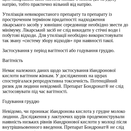
натрію, тобто практично вільний від натрію.
Утилізація невикористаного препарату та препарату із
простроченим терміном придатності: надходження
лікарського засобу у зовнішнє середовище необхідно звести до
мінімуму. Лікарський засіб не слід викидати у стічні води і
побутові відходи. Для утилізації необхідно використовувати
так звану «систему збору відходів» при наявності такої.
Застосування у період вагітності або годування груддю.
Вагітність
Немає належних даних щодо застосування ібандронової
кислоти вагітним жінкам. У дослідженнях на щурах
спостерігалася репродуктивна токсичність. Потенційний
ризик для людини невідомий. Препарат Бондронат® не слід
застосовувати під час вагітності.
Годування груддю
Невідомо, чи проникає ібандронова кислота у грудне молоко
людини. Дослідження у лактуючих щурів продемонстрували
наявність низьких рівнів ібандронової кислоти у молоці після
внутрішньовенного введення. Препарат Бондронат® не слід