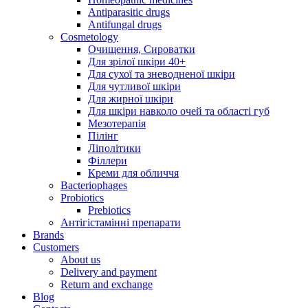
Antiparasitic drugs
Antifungal drugs
Cosmetology
Очищення, Сироватки
Для зрілої шкіри 40+
Для сухої та зневодненої шкіри
Для чутливої шкіри
Для жирної шкіри
Для шкіри навколо очей та області губ
Мезотерапія
Пілінг
Ліполітики
Філлери
Креми для обличчя
Bacteriophages
Probiotics
Prebiotics
Антігістамінні препарати
Brands
Customers
About us
Delivery and payment
Return and exchange
Blog