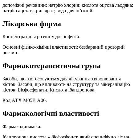
допоміжні речовини: натрію хлорид; кислота оцтова льодяна;
натрію ацетат, тригідрат; вода для ін’єкцій.
Лікарська форма
Концентрат для розчину для інфузій.
Основні фізико-хімічні властивості: безбарвний прозорий
розчин.
Фармакотерапевтична група
Засоби, що застосовуються для лікування захворювання
кісток. Засоби, що впливають на структуру та мінералізацію
кісток. Бісфосфонати. Кислота ібандронова.
Код АТХ М05В А06.
Фармакологічні властивості
Фармакодинаміка.
Ібандронова кислота – бісфосфонат, який специфічно діє на