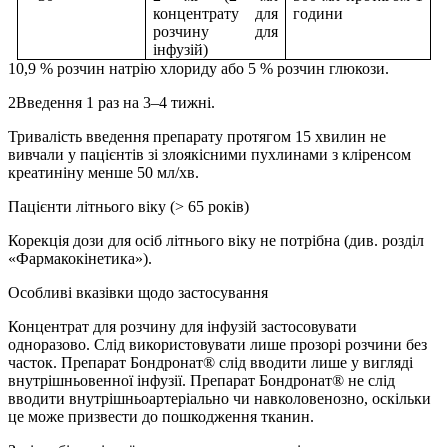
концентрату для
години
розчину для
інфузій)
10,9 % розчин натрію хлориду або 5 % розчин глюкози.
2Введення 1 раз на 3–4 тижні.
Тривалість введення препарату протягом 15 хвилин не
вивчали у пацієнтів зі злоякісними пухлинами з кліренсом
креатиніну менше 50 мл/хв.
Пацієнти літнього віку (> 65 років)
Корекція дози для осіб літнього віку не потрібна (див. розділ
«Фармакокінетика»).
Особливі вказівки щодо застосування
Концентрат для розчину для інфузій застосовувати
одноразово. Слід використовувати лише прозорі розчини без
часток. Препарат Бондронат® слід вводити лише у вигляді
внутрішньовенної інфузії. Препарат Бондронат® не слід
вводити внутрішньоартеріально чи навколовенозно, оскільки
це може призвести до пошкодження тканин.