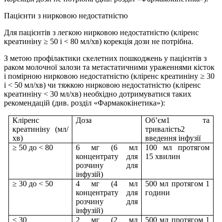
Пацієнти з нирковою недостатністю
Для пацієнтів з легкою нирковою недостатністю (кліренс
креатиніну ≥ 50 і < 80 мл/хв) корекція дози не потрібна.
З метою профілактики скелетних пошкоджень у пацієнтів з
раком молочної залози та метастатичними ураженнями кісток
і помірною нирковою недостатністю (кліренс креатиніну ≥ 30
і < 50 мл/хв) чи тяжкою нирковою недостатністю (кліренс
креатиніну < 30 мл/хв) необхідно дотримуватися таких
рекомендацій (див. розділ «Фармакокінетика»):
Кліренс
Доза
Об’єм1 та
креатиніну (мл/
тривалість2
хв)
введення інфузії
≥ 50 до < 80
6 мг (6 мл
100 мл протягом
концентрату для
15 хвилин
розчину для
інфузій)
≥ 30 до < 50
4 мг (4 мл
500 мл протягом 1
концентрату для
години
розчину для
інфузій)
< 30
2 мг (2 мл
500 мл протягом 1