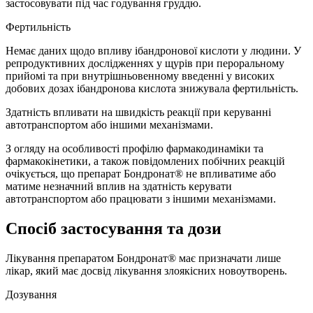
застосовувати під час годування груддю.
Фертильність
Немає даних щодо впливу ібандронової кислоти у людини. У
репродуктивних дослідженнях у щурів при пероральному
прийомі та при внутрішньовенному введенні у високих
добових дозах ібандронова кислота знижувала фертильність.
Здатність впливати на швидкість реакції при керуванні
автотранспортом або іншими механізмами.
З огляду на особливості профілю фармакодинаміки та
фармакокінетики, а також повідомлених побічних реакцій
очікується, що препарат Бондронат® не впливатиме або
матиме незначний вплив на здатність керувати
автотранспортом або працювати з іншими механізмами.
Спосіб застосування та дози
Лікування препаратом Бондронат® має призначати лише
лікар, який має досвід лікування злоякісних новоутворень.
Дозування