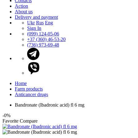
Contacts
Action
About us
Delivery and payment
Ukr
Rus
Eng
Sign In
(099) 124-05-06
+37 (360) 46-53-20
(736) 973-69-48
Home
Farm products
Anticancer drugs
Bandronate (Ibadronic acid) fl 6 mg
-0%
Favorite
Compare