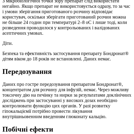
З мікробіологічної точки зору препарат слід використати
негайно. Якщо препарат не використовується одразу, то за час
і умови зберігання приготованого розчину відповідає
користувач, оскільки зберігати приготований розчин можна
не більше 24 годин при температурі 2–8 оС і лише тоді, коли
розведення проводилося у контрольованих і валідованих
асептичних умовах.
Діти.
Безпека та ефективність застосування препарату Бондронат®
дітям віком до 18 років не встановлені. Даних немає.
Передозування
Даних про гостре передозування препаратом Бондронат®,
концентратом для розчину для інфузій, немає. Через можливу
токсичну дію на печінку та нирки за результатами доклінічних
досліджень при застосуванні у високих дозах необхідно
контролювати функцію цих органів. У разі розвитку
гіпокальціємії потрібно провести лікування
внутрішньовенним введенням глюконату кальцію.
Побічні ефекти