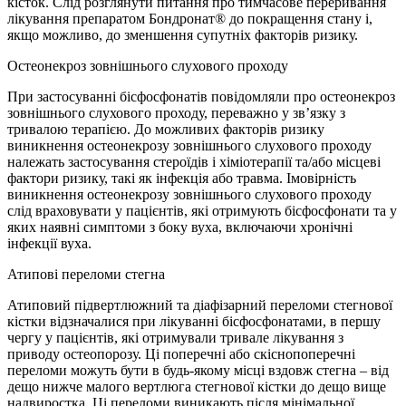
кісток. Слід розглянути питання про тимчасове переривання
лікування препаратом Бондронат® до покращення стану і,
якщо можливо, до зменшення супутніх факторів ризику.
Остеонекроз зовнішнього слухового проходу
При застосуванні бісфосфонатів повідомляли про остеонекроз
зовнішнього слухового проходу, переважно у зв’язку з
тривалою терапією. До можливих факторів ризику
виникнення остеонекрозу зовнішнього слухового проходу
належать застосування стероїдів і хіміотерапії та/або місцеві
фактори ризику, такі як інфекція або травма. Імовірність
виникнення остеонекрозу зовнішнього слухового проходу
слід враховувати у пацієнтів, які отримують бісфосфонати та у
яких наявні симптоми з боку вуха, включаючи хронічні
інфекції вуха.
Атипові переломи стегна
Атиповий підвертлюжний та діафізарний переломи стегнової
кістки відзначалися при лікуванні бісфосфонатами, в першу
чергу у пацієнтів, які отримували тривале лікування з
приводу остеопорозу. Ці поперечні або скіснопоперечні
переломи можуть бути в будь-якому місці вздовж стегна – від
дещо нижче малого вертлюга стегнової кістки до дещо вище
надвиростка. Ці переломи виникають після мінімальної