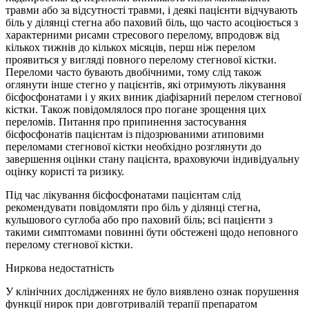
травми або за відсутності травми, і деякі пацієнти відчувають
біль у ділянці стегна або паховий біль, що часто асоціюється з
характерними рисами стресового перелому, впродовж від
кількох тижнів до кількох місяців, перш ніж перелом
проявиться у вигляді повного перелому стегнової кістки.
Переломи часто бувають двобічними, тому слід також
оглянути інше стегно у пацієнтів, які отримують лікування
бісфосфонатами і у яких виник діафізарний перелом стегнової
кістки. Також повідомлялося про погане зрощення цих
переломів. Питання про припинення застосування
бісфосфонатів пацієнтам із підозрюваними атиповими
переломами стегнової кістки необхідно розглянути до
завершення оцінки стану пацієнта, враховуючи індивідуальну
оцінку користі та ризику.
Під час лікування бісфосфонатами пацієнтам слід
рекомендувати повідомляти про біль у ділянці стегна,
кульшового суглоба або про паховий біль; всі пацієнти з
такими симптомами повинні бути обстежені щодо неповного
перелому стегнової кістки.
Ниркова недостатність
У клінічних дослідженнях не було виявлено ознак порушення
функції нирок при довготривалій терапії препаратом