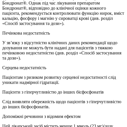
Бондронат®. Однак під час лікування препаратом
Бондронат®, відповідно до клінічної оцінки кожного
пацієнта, рекомендується контролювати функцію нирок, вміст
кальцію, фосфору і магнію у сироватці крові (див. розділ
«Спосіб застосування та дози»).
Печінкова недостатність
У зв’язку з відсутністю клінічних даних рекомендації щодо
дозування не можуть бути надані для пацієнтів з тяжкою
печінковою недостатністю (див. розділ «Спосіб застосування
та дози»).
Серцева недостатність
Пацієнтам з ризиком розвитку серцевої недостатності слід
уникати надмірної гідратації.
Пацієнти з гіперчутливістю до інших бісфосфонатів
Слід виявляти обережність щодо пацієнтів з гіперчутливістю
до інших бісфосфонатів.
Допоміжні речовини з відомим ефектом
Цей лікарський засіб містить менше 1 ммоль (23 мг)/дозу