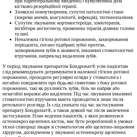
при парентеральному введенні) і кумулятивна доза
кістково-резорбційної терапії.
Злоякісні новоутворення, супутні патологічні стани
(зокрема анемія, коагулопатії, інфекція), тютюнопаління.
Супутнє лікування: кортикостероїди, хіміотерапія,
інгібітори ангіогенезу, променева терапія ділянки голови
та шиї.
Неналежна гігієна ротової порожнини, захворювання
періодонта, погано підібрані зубні протези,
захворювання зубів в анамнезі, інвазивні стоматологічні
втручання, наприклад видалення зубів.
У період лікування препаратом Бондронат® усім пацієнтам
слід рекомендувати дотримуватися належної гігієни ротової
порожнини, проходити регулярні огляди у стоматолога і
негайно повідомляти про будь-які симптоми з боку ротової
порожнини, такі як рухливість зубів, біль чи набряк або
незагойні виразки або виділення. Під час лікування інвазивні
стоматологічні втручання мають проводитися лише після
ретельного розгляду. Їх слід уникати під час застосування
препарату Бондронат®, а також деякий час після закінчення
застосування. План ведення пацієнтів, у яких розвинувся
остеонекроз щелепних кісток, має бути розроблений в умовах
тісної співпраці лікаря зі стоматологом або щелепно-лицьовим
хірургом, досвідченим у лікуванні остеонекрозу щелепних