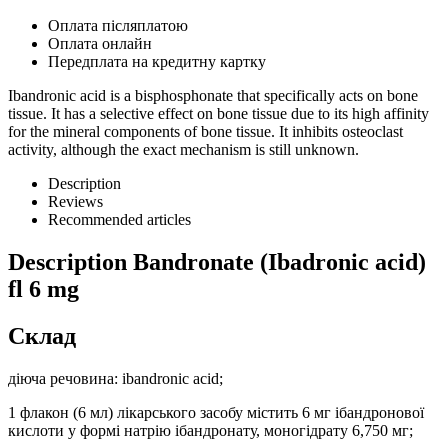
Оплата післяплатою
Оплата онлайн
Передплата на кредитну картку
Ibandronic acid is a bisphosphonate that specifically acts on bone
tissue. It has a selective effect on bone tissue due to its high affinity
for the mineral components of bone tissue. It inhibits osteoclast
activity, although the exact mechanism is still unknown.
Description
Reviews
Recommended articles
Description
Bandronate (Ibadronic acid)
fl 6 mg
Склад
діюча речовина: ibandronic acid;
1 флакон (6 мл) лікарського засобу містить 6 мг ібандронової
кислоти у формі натрію ібандронату, моногідрату 6,750 мг;