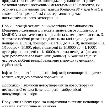
профілактика скелетних пошкоджень у пацієнтів з раком
молочної залози і кістковими метастазами: 152 пацієнти, які
отримували лікування препаратом Бондронат® у дозі 6 мг), а
також побічні реакції, які спостерігалися під час
постмаркетингового застосування.
Побічні реакції зазначено нижче згідно з термінологією
Медичного словника для нормативно-правової діяльності
MedDRA за класами систем органів та категоріями частоти. За
частотою побічні реакції поділяють на такі групи: дуже
поширені (≥ 1/10), поширені (≥ 1/100 до < 1/10), непоширені (≥
1/1000 до < 1/100), рідко поширені (≥ 1/10000 до < 1/1000),
дуже рідко поширені (< 1/10000), частота невідома (не може
бути розрахована за наявними даними). У кожній групі за
частотою побічні реакції зазначено в порядку зменшення
серйозності.
Інфекції та інвазії: поширені – інфекції; непоширені – цистит,
вагініт, кандидоз ротової порожнини.
Доброякісні, злоякісні новоутворення та новоутворення
нез’ясованої етіології: непоширені – доброякісні
новоутворення шкіри.
Порушення з боку крові та лімфатичної системи: непоширені
– анемія, патологічна зміна крові.