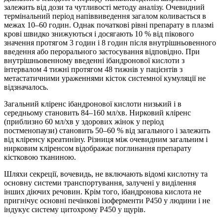
залежить від дози та чутливості методу аналізу. Очевидний
термінальний період напіввиведення загалом коливається в
межах 10–60 годин. Однак початкові рівні препарату в плазмі
крові швидко знижуються і досягають 10 % від пікового
значення протягом 3 годин і 8 годин після внутрішньовенного
введення або перорального застосування відповідно. При
внутрішньовенному введенні ібандронової кислоти з
інтервалом 4 тижні протягом 48 тижнів у пацієнтів з
метастатичними ураженнями кісток системної кумуляції не
відзначалось.
Загальний кліренс ібандронової кислоти низький і в
середньому становить 84–160 мл/хв. Нирковий кліренс
(приблизно 60 мл/хв у здорових жінок у період
постменопаузи) становить 50–60 % від загального і залежить
від кліренсу креатиніну. Різниця між очевидним загальним і
нирковим кліренсом відображає поглинання препарату
кістковою тканиною.
Шляхи секреції, вочевидь, не включають відомі кислотну та
основну системи транспортування, залучені у виділення
інших діючих речовин. Крім того, ібандронова кислота не
пригнічує основні печінкові ізоферменти P450 у людини і не
індукує систему цитохрому P450 у щурів.