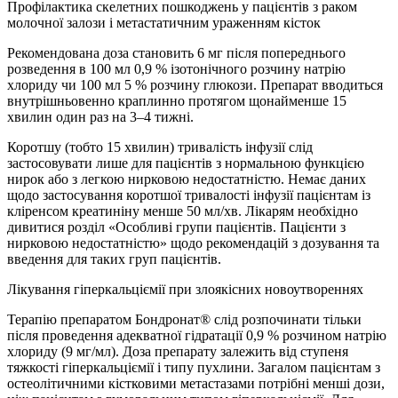
Профілактика скелетних пошкоджень у пацієнтів з раком
молочної залози і метастатичним ураженням кісток
Рекомендована доза становить 6 мг після попереднього
розведення в 100 мл 0,9 % ізотонічного розчину натрію
хлориду чи 100 мл 5 % розчину глюкози. Препарат вводиться
внутрішньовенно краплинно протягом щонайменше 15
хвилин один раз на 3–4 тижні.
Коротшу (тобто 15 хвилин) тривалість інфузії слід
застосовувати лише для пацієнтів з нормальною функцією
нирок або з легкою нирковою недостатністю. Немає даних
щодо застосування коротшої тривалості інфузії пацієнтам із
кліренсом креатиніну менше 50 мл/хв. Лікарям необхідно
дивитися розділ «Особливі групи пацієнтів. Пацієнти з
нирковою недостатністю» щодо рекомендацій з дозування та
введення для таких груп пацієнтів.
Лікування гіперкальціємії при злоякісних новоутвореннях
Терапію препаратом Бондронат® слід розпочинати тільки
після проведення адекватної гідратації 0,9 % розчином натрію
хлориду (9 мг/мл). Доза препарату залежить від ступеня
тяжкості гіперкальціємії і типу пухлини. Загалом пацієнтам з
остеолітичними кістковими метастазами потрібні менші дози,