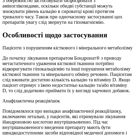
З обережністю застосовувати бісфосфонати з
аміноглікозидами, оскільки обидві субстанції можуть
знижувати рівень кальцію в сироватці крові протягом
тривалого часу. Також при одночасному застосуванні цих
препаратів увагу слід звернути на гіпомагніємію.
Особливості щодо застосування
Пацієнти з порушенням кісткового і мінерального метаболізму
До початку лікування препаратом Бондронат® з приводу
метастатичного ураження кісткової тканини потрібно
відкоригувати гіпокальціємію та інші порушення метаболізму
кісткової тканини та мінерального обміну речовин. Пацієнтам
слід вживати достатню кількість кальцію та вітаміну D. Якщо
пацієнт отримує з їжею недостатньо кальцію та/або вітаміну
D, то слід додатково приймати їх у вигляді харчових добавок.
Анафілактична реакція/шок
Повідомлялося про випадки анафілактичної реакції/шоку,
включаючи летальні, у пацієнтів, які отримували лікування
ібандроновою кислотою внутрішньовенно. Під час
внутрішньовенного введення препарату мають бути
швидкодоступними засоби відповідної медичної допомоги і