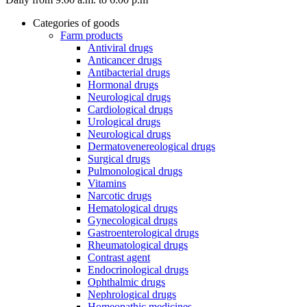
Categories of goods
Farm products
Antiviral drugs
Anticancer drugs
Antibacterial drugs
Hormonal drugs
Neurological drugs
Cardiological drugs
Urological drugs
Neurological drugs
Dermatovenereological drugs
Surgical drugs
Pulmonological drugs
Vitamins
Narcotic drugs
Hematological drugs
Gynecological drugs
Gastroenterological drugs
Rheumatological drugs
Contrast agent
Endocrinological drugs
Ophthalmic drugs
Nephrological drugs
Homeopathic medicines