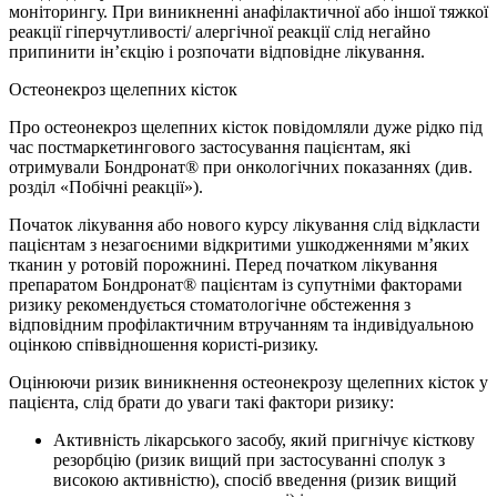
моніторингу. При виникненні анафілактичної або іншої тяжкої
реакції гіперчутливості/ алергічної реакції слід негайно
припинити ін’єкцію і розпочати відповідне лікування.
Остеонекроз щелепних кісток
Про остеонекроз щелепних кісток повідомляли дуже рідко під
час постмаркетингового застосування пацієнтам, які
отримували Бондронат® при онкологічних показаннях (див.
розділ «Побічні реакції»).
Початок лікування або нового курсу лікування слід відкласти
пацієнтам з незагоєними відкритими ушкодженнями м’яких
тканин у ротовій порожнині. Перед початком лікування
препаратом Бондронат® пацієнтам із супутніми факторами
ризику рекомендується стоматологічне обстеження з
відповідним профілактичним втручанням та індивідуальною
оцінкою співвідношення користі-ризику.
Оцінюючи ризик виникнення остеонекрозу щелепних кісток у
пацієнта, слід брати до уваги такі фактори ризику:
Активність лікарського засобу, який пригнічує кісткову
резорбцію (ризик вищий при застосуванні сполук з
високою активністю), спосіб введення (ризик вищий