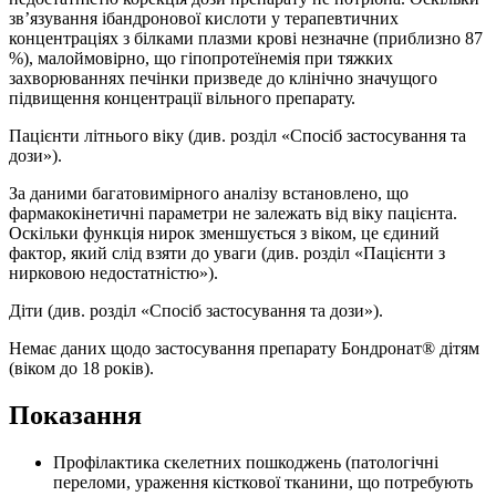
зв’язування ібандронової кислоти у терапевтичних
концентраціях з білками плазми крові незначне (приблизно 87
%), малоймовірно, що гіпопротеїнемія при тяжких
захворюваннях печінки призведе до клінічно значущого
підвищення концентрації вільного препарату.
Пацієнти літнього віку (див. розділ «Спосіб застосування та
дози»).
За даними багатовимірного аналізу встановлено, що
фармакокінетичні параметри не залежать від віку пацієнта.
Оскільки функція нирок зменшується з віком, це єдиний
фактор, який слід взяти до уваги (див. розділ «Пацієнти з
нирковою недостатністю»).
Діти (див. розділ «Спосіб застосування та дози»).
Немає даних щодо застосування препарату Бондронат® дітям
(віком до 18 років).
Показання
Профілактика скелетних пошкоджень (патологічні
переломи, ураження кісткової тканини, що потребують