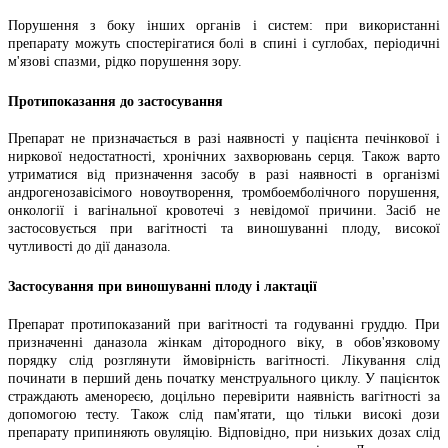
Порушення з боку інших органів і систем: при використанні
препарату можуть спостерігатися болі в спині і суглобах, періодичні
м'язові спазми, рідко порушення зору.
Протипоказання до застосування
Препарат не призначається в разі наявності у пацієнта печінкової і
ниркової недостатності, хронічних захворювань серця. Також варто
утриматися від призначення засобу в разі наявності в організмі
андрогенозавісімого новоутворення, тромбоемболічного порушення,
онкології і вагінальної кровотечі з невідомої причини. Засіб не
застосовується при вагітності та виношуванні плоду, високої
чутливості до дії даназола.
Застосування при виношуванні плоду і лактації
Препарат протипоказаний при вагітності та годуванні груддю. При
призначенні даназола жінкам дітородного віку, в обов'язковому
порядку слід розглянути ймовірність вагітності. Лікування слід
починати в перший день початку менструального циклу. У пацієнток
страждають аменореєю, доцільно перевірити наявність вагітності за
допомогою тесту. Також слід пам'ятати, що тільки високі дози
препарату припиняють овуляцію. Відповідно, при низьких дозах слід