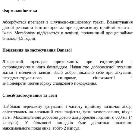
Фармакокінетика
Абсорбується препарат в шлунково-кишковому тракті. Всмоктування
діючої речовини істотно зростає при одночасному прийомі кошти з
їжею. Метаболізм відбувається в печінці, половинний процес займає
близько 4,5 годин.
Показання до застосування Danazol
Лікарський препарат призначають при ендометріозі з
супроводжуючим його безпліддям. Наявністю доброякісної пухлини
матки і молочної залози. Засіб добре показало себе при лікуванні
передменструального синдрому, гінекомастії і
ангіоневротичногонабряку спадкового походження.
Спосіб застосування та дози
Найбільш переважну дозування і частоту прийому визначає лікар,
орієнтуючись на загальний стан пацієнта, фази захворювання, віку і
ваги. Максимальною добовою дозою для дорослої людини є 800 мг (4
капсули). У більшості випадків буде достатньо половини
максимального показника, тобто 2 капсул.