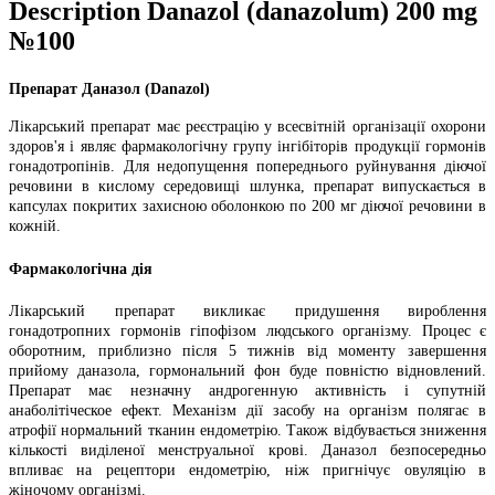
Description
Danazol (danazolum) 200 mg
№100
Препарат Даназол (Danazol)
Лікарський препарат має реєстрацію у всесвітній організації охорони
здоров'я і являє фармакологічну групу інгібіторів продукції гормонів
гонадотропінів. Для недопущення попереднього руйнування діючої
речовини в кислому середовищі шлунка, препарат випускається в
капсулах покритих захисною оболонкою по 200 мг діючої речовини в
кожній.
Фармакологічна дія
Лікарський препарат викликає придушення вироблення
гонадотропних гормонів гіпофізом людського організму. Процес є
оборотним, приблизно після 5 тижнів від моменту завершення
прийому даназола, гормональний фон буде повністю відновлений.
Препарат має незначну андрогенную активність і супутній
анаболітіческое ефект. Механізм дії засобу на організм полягає в
атрофії нормальний тканин ендометрію. Також відбувається зниження
кількості виділеної менструальної крові. Даназол безпосередньо
впливає на рецептори ендометрію, ніж пригнічує овуляцію в
жіночому організмі.