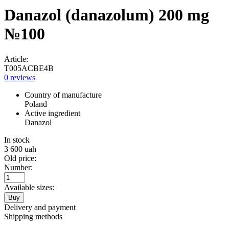
Danazol (danazolum) 200 mg
№100
Article:
T005ACBE4B
0 reviews
Country of manufacture
Poland
Active ingredient
Danazol
In stock
3 600
uah
Old price:
Number:
Available sizes:
Buy
Delivery and payment
Shipping methods