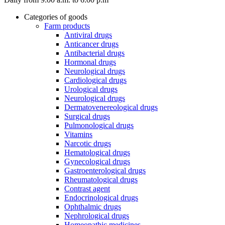
Categories of goods
Farm products
Antiviral drugs
Anticancer drugs
Antibacterial drugs
Hormonal drugs
Neurological drugs
Cardiological drugs
Urological drugs
Neurological drugs
Dermatovenereological drugs
Surgical drugs
Pulmonological drugs
Vitamins
Narcotic drugs
Hematological drugs
Gynecological drugs
Gastroenterological drugs
Rheumatological drugs
Contrast agent
Endocrinological drugs
Ophthalmic drugs
Nephrological drugs
Homeopathic medicines