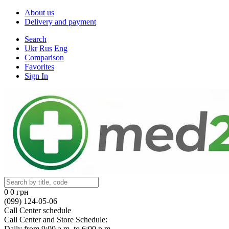
About us
Delivery and payment
Search
Ukr
Rus
Eng
Comparison
Favorites
Sign In
0
0 грн
(099) 124-05-06
Call Center schedule
Call Center and Store Schedule:
Daily from 9:00 a.m. to 6:00 p.m