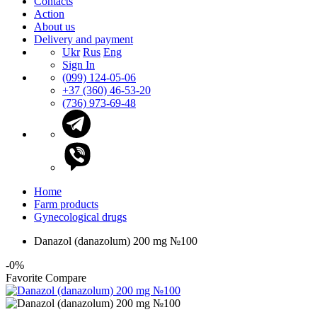
Contacts
Action
About us
Delivery and payment
Ukr
Rus
Eng
Sign In
(099) 124-05-06
+37 (360) 46-53-20
(736) 973-69-48
Home
Farm products
Gynecological drugs
Danazol (danazolum) 200 mg №100
-0%
Favorite
Compare