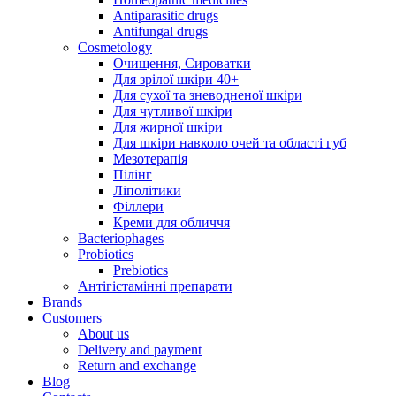
Antiparasitic drugs
Antifungal drugs
Cosmetology
Очищення, Сироватки
Для зрілої шкіри 40+
Для сухої та зневодненої шкіри
Для чутливої шкіри
Для жирної шкіри
Для шкіри навколо очей та області губ
Мезотерапія
Пілінг
Ліполітики
Філлери
Креми для обличчя
Bacteriophages
Probiotics
Prebiotics
Антігістамінні препарати
Brands
Customers
About us
Delivery and payment
Return and exchange
Blog