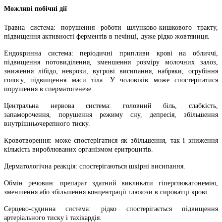
Можливі побічні дії
Травна система: порушення роботи шлунково-кишкового тракту,
підвищення активності ферментів в печінці, дуже рідко жовтяниця.
Ендокринна система: періодичні припливи крові на обличчі,
підвищення потовиділення, зменшення розміру молочних залоз,
зниження лібідо, неврози, вугрові висипання, набряки, огрубіння
голосу, підвищення маси тіла. У чоловіків може спостерігатися
порушення в сперматогенезе.
Центральна нервова система: головний біль, слабкість,
запаморочення, порушення режиму сну, депресія, збільшення
внутрішньочерепного тиску.
Кровотворення: може спостерігатися як збільшення, так і зниження
кількість вироблюваних організмом еритроцитів.
Дерматологічна реакція: спостерігаються шкірні висипання.
Обмін речовин: препарат здатний викликати гіперглюкагонемію,
зменшення або збільшення концентрації глюкози в сироватці крові.
Серцево-судинна система: рідко спостерігається підвищення
артеріального тиску і тахікардія.