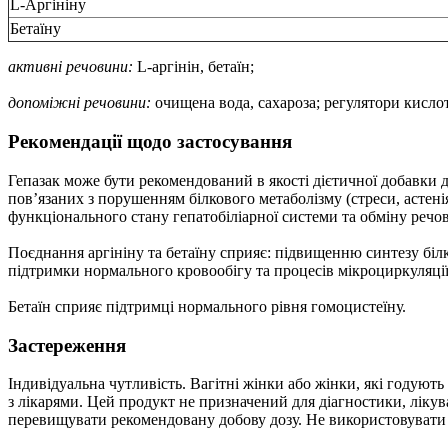
L-Аргініну
Бетаїну
активні речовини:
L-аргінін, бетаїн;
допоміжні речовини:
очищена вода, сахароза; регулятори кислот
Рекомендації щодо застосування
Гепазак може бути рекомендований в якості дієтичної добавки д
пов’язаних з порушенням білкового метаболізму (стреси, астені
функціонального стану гепатобіліарної системи та обміну речов
Поєднання аргініну та бетаїну сприяє: підвищенню синтезу біл
підтримки нормального кровообігу та процесів мікроциркуляції 
Бетаїн сприяє підтримці нормального рівня гомоцистеїну.
Застереження
Індивідуальна чутливість. Вагітні жінки або жінки, які годую
з лікарями. Цей продукт не призначений для діагностики, ліку
перевищувати рекомендовану добову дозу. Не використовувати ро