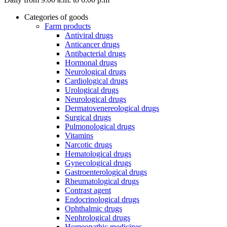
Categories of goods
Farm products
Antiviral drugs
Anticancer drugs
Antibacterial drugs
Hormonal drugs
Neurological drugs
Cardiological drugs
Urological drugs
Neurological drugs
Dermatovenereological drugs
Surgical drugs
Pulmonological drugs
Vitamins
Narcotic drugs
Hematological drugs
Gynecological drugs
Gastroenterological drugs
Rheumatological drugs
Contrast agent
Endocrinological drugs
Ophthalmic drugs
Nephrological drugs
Homeopathic medicines