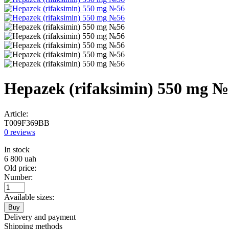
Hepazek (rifaksimin) 550 mg 
Article:
T009F369BB
0 reviews
In stock
6 800
uah
Old price:
Number:
Available sizes:
Buy
Delivery and payment
Shipping methods