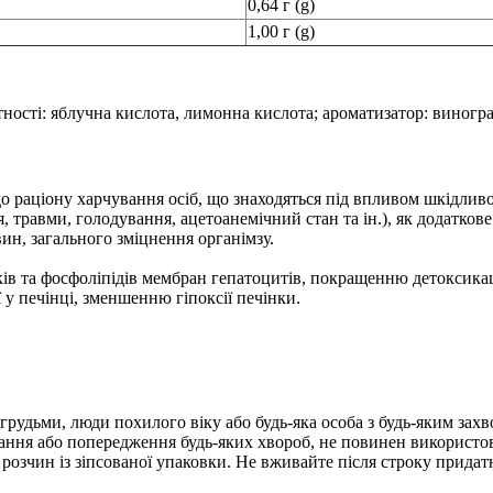
0,64 г (g)
1,00 г (g)
ності: яблучна кислота, лимонна кислота; ароматизатор: виногра
о раціону харчування осіб, що знаходяться під впливом шкідливо
я, травми, голодування, ацетоанемічний стан та ін.), як додатков
ин, загального зміцнення органімзу.
ків та фосфоліпідів мембран гепатоцитів, покращенню детоксика
у печінці, зменшенню гіпоксії печінки.
ть грудьми, люди похилого віку або будь-яка особа з будь-яким 
вання або попередження будь-яких хвороб, не повинен використо
зчин із зіпсованої упаковки. Не вживайте після строку придатно