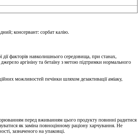
дний; консервант: сорбат калію.
ї дії факторів навколишнього середовища, при станах,
е джерело аргініну та бетаїну з метою підтримки нормального
ційних можливостей печінки шляхом дезактивації аміаку,
захворюванням перед вживанням цього продукту повинні радитися
вуватися як заміна повноцінному раціону харчування. Не
сті, зазначеного на упаковці.