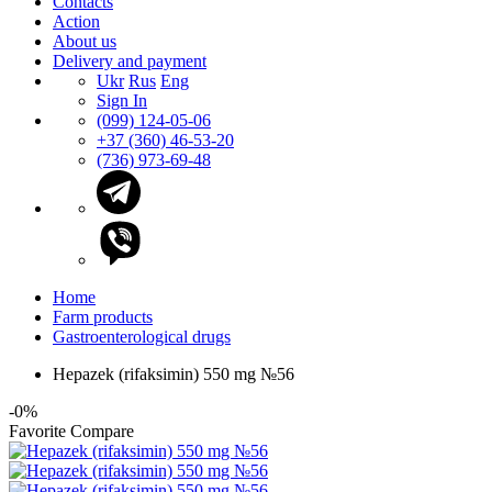
Contacts
Action
About us
Delivery and payment
Ukr
Rus
Eng
Sign In
(099) 124-05-06
+37 (360) 46-53-20
(736) 973-69-48
Home
Farm products
Gastroenterological drugs
Hepazek (rifaksimin) 550 mg №56
-0%
Favorite
Compare