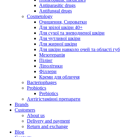
Antiparasitic drugs
Antifungal drugs
Cosmetology
Очищення, Сироватки
Для зрілої шкіри 40+
Для сухої та зневодненої шкіри
Для чутливої шкіри
Для жирної шкіри
Для шкіри навколо очей та області губ
Мезотерапія
Пілінг
Ліполітики
Філлери
Креми для обличчя
Bacteriophages
Probiotics
Prebiotics
Антігістамінні препарати
Brands
Customers
About us
Delivery and payment
Return and exchange
Blog