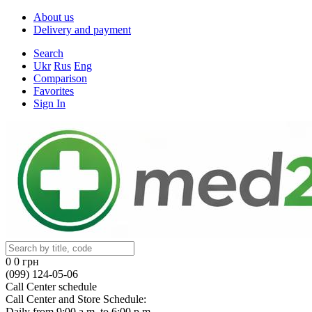
About us
Delivery and payment
Search
Ukr
Rus
Eng
Comparison
Favorites
Sign In
0
0 грн
(099) 124-05-06
Call Center schedule
Call Center and Store Schedule:
Daily from 9:00 a.m. to 6:00 p.m