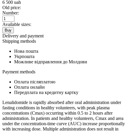
6 500
uah
Old price:
Number:
Available sizes:
Buy
Delivery and payment
Shipping methods
Нова пошта
Укрпошта
Можливе відправлення до Молдови
Payment methods
Оплата післяплатою
Оплата онлайн
Передплата на кредитну картку
Lenalidomide is rapidly absorbed after oral administration under
fasting conditions in healthy volunteers, with peak plasma
concentrations (Cmax) occurring within 0.5 to 2 hours after
administration. In patients and healthy volunteers, Cmax and area
under the concentration-time curve (AUC) increase proportionally
with increasing dose. Multiple administration does not result in