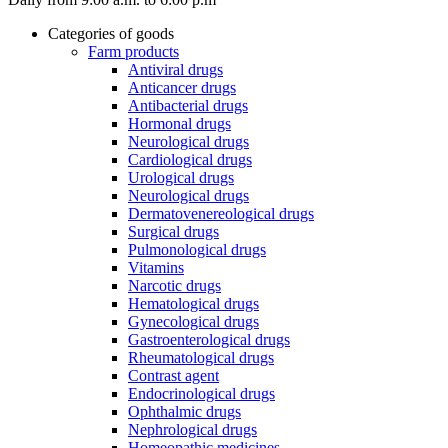
Categories of goods
Farm products
Antiviral drugs
Anticancer drugs
Antibacterial drugs
Hormonal drugs
Neurological drugs
Cardiological drugs
Urological drugs
Neurological drugs
Dermatovenereological drugs
Surgical drugs
Pulmonological drugs
Vitamins
Narcotic drugs
Hematological drugs
Gynecological drugs
Gastroenterological drugs
Rheumatological drugs
Contrast agent
Endocrinological drugs
Ophthalmic drugs
Nephrological drugs
Homeopathic medicines