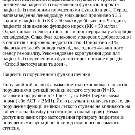
поєднувала пацієнтів із нормальною функцією нирок та
пацієнтів із помірними порушеннями функції нирок. Період
напіввиведення леналідоміду збільшився приблизно з 3,5
години у пацієнтів із КК > 50 мл/хв до більше ніж 9 годин у
пацієнтів зі зниженою функцією нирок (КК < 50 мл/хв).
Однак ниркова недостатність не змінює пероральну абсорбцію
леналідоміду. Cmax була однаковою у здорових добровольців і
в пацієнтів з нирковою недостатністю. Приблизно 30 %
лікарського засобу виводиться під час одного 4-годинного
сеансу гемодіалізу. Рекомендоване коригування дози для
пацієнтів із порушеннями функції нирок описане в розділі
«Спосіб застосування та дози».
Пацієнти із порушеннями функції печінки
Популяційний аналіз фармакокінетики охоплював пацієнтів із
порушеннями функції печінки легкого ступеня (N=16,
загальний білірубін від > 1 до ≤ 1,5 x ВМН (верхня межа
норми) або АСТ > ВМН). Його результати свідчать про те, що
порушення функції печінки легкого ступеня не впливають на
кліренс леналідоміду (експозицію в плазмі крові). Немає
доступних даних про застосування препарату пацієнтам із
порушеннями функції печінки від помірного до тяжкого
ступеня.