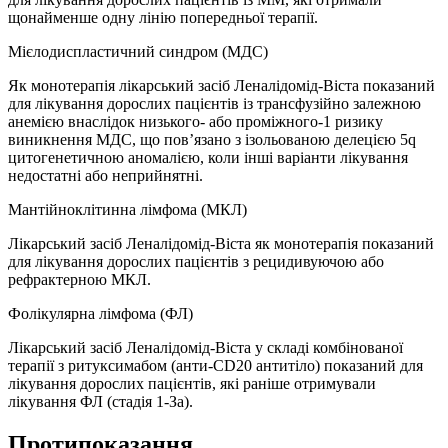
щонайменше одну лінію попередньої терапії.
Мієлодиспластичний синдром (МДС)
Як монотерапія лікарський засіб Леналідомід-Віста показаний
для лікування дорослих пацієнтів із трансфузійно залежною
анемією внаслідок низького- або проміжного-1 ризику
виникнення МДС, що пов’язано з ізольованою делецією 5q
цитогенетичною аномалією, коли інші варіанти лікування
недостатні або неприйнятні.
Мантійноклітинна лімфома (МКЛ)
Лікарський засіб Леналідомід-Віста як монотерапія показаний
для лікування дорослих пацієнтів з рецидивуючою або
рефрактерною МКЛ.
Фолікулярна лімфома (ФЛ)
Лікарський засіб Леналідомід-Віста у складі комбінованої
терапії з ритуксимабом (анти-CD20 антитіло) показаний для
лікування дорослих пацієнтів, які раніше отримували
лікування ФЛ (стадія 1-За).
Протипоказання