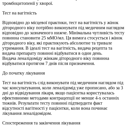
тромбоцитопенії у хворої.
Тест на вагітність
Відповідно до місцевої практики, тест на вагітність у жінок
дітородного віку потрібно виконувати під медичним наглядом
відповідно до зазначеного нижче. Мінімальна чутливість тесту
повинна становити 25 мМО/мл. Ця вимога стосується і жінок
дітородного віку, які практикують абсолютне та тривале
утримання. В ідеалі тест на вагітність, видача рецепта та
видача препарату повинні відбуватися в один день.
Видача леналідоміду жінкам дітородного віку повинна
відбуватися протягом 7 днів після призначення.
До початку лікування
Тест на вагітність слід виконувати під медичним наглядом під
час консультування, коли леналідомід уже прописано, або за 3
дні до відвідування лікаря, якщо пацієнтка користувалась
ефективними методами контрацепції не менше 4-х останніх
тижнів. Результати тесту повинні підтвердити факт
відсутності вагітності у пацієнтки, коли вона починає
лікування леналідомідом.
Спостереження та закінчення лікування