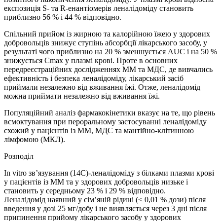
експозиція S- та R-енантіомерів леналідоміду становить
приблизно 56 % і 44 % відповідно.
Спільний прийом із жирною та калорійною їжею у здорових
добровольців знижує ступінь абсорбції лікарського засобу, у
результаті чого приблизно на 20 % зменшується AUC і на 50 %
знижується Cmax у плазмі крові. Проте в основних
передреєстраційних дослідженнях ММ та МДС, де вивчались
ефективність і безпека леналідоміду, лікарський засіб
приймали незалежно від вживання їжі. Отже, леналідомід
можна приймати незалежно від вживання їжі.
Популяційний аналіз фармакокінетики вказує на те, що рівень
всмоктування при пероральному застосуванні леналідоміду
схожий у пацієнтів із ММ, МДС та мантійно-клітинною
лімфомою (МКЛ).
Розподіл
In vitro зв’язування (14С)-леналідоміду з білками плазми крові
у пацієнтів із ММ та у здорових добровольців низьке і
становить у середньому 23 % і 29 % відповідно.
Леналідомід наявний у сім’яній рідині (< 0,01 % дози) після
введення у дозі 25 мг/добу і не виявляється через 3 дні після
припинення прийому лікарського засобу у здорових