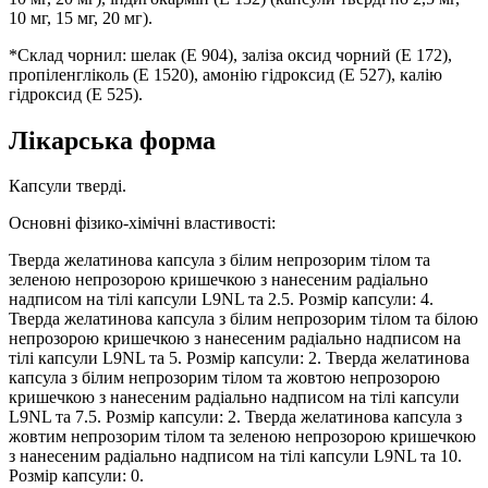
10 мг, 15 мг, 20 мг).
*Склад чорнил: шелак (Е 904), заліза оксид чорний (Е 172),
пропіленгліколь (E 1520), амонію гідроксид (E 527), калію
гідроксид (Е 525).
Лікарська форма
Капсули тверді.
Основні фізико-хімічні властивості:
Тверда желатинова капсула з білим непрозорим тілом та
зеленою непрозорою кришечкою з нанесеним радіально
надписом на тілі капсули L9NL та 2.5. Розмір капсули: 4.
Тверда желатинова капсула з білим непрозорим тілом та білою
непрозорою кришечкою з нанесеним радіально надписом на
тілі капсули L9NL та 5. Розмір капсули: 2. Тверда желатинова
капсула з білим непрозорим тілом та жовтою непрозорою
кришечкою з нанесеним радіально надписом на тілі капсули
L9NL та 7.5. Розмір капсули: 2. Тверда желатинова капсула з
жовтим непрозорим тілом та зеленою непрозорою кришечкою
з нанесеним радіально надписом на тілі капсули L9NL та 10.
Розмір капсули: 0.