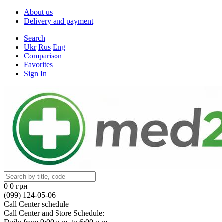
About us
Delivery and payment
Search
Ukr
Rus
Eng
Comparison
Favorites
Sign In
0
0 грн
(099) 124-05-06
Call Center schedule
Call Center and Store Schedule:
Daily from 9:00 a.m. to 6:00 p.m