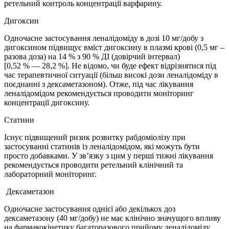
ретельний контроль концентрації варфарину.
Дигоксин
Одночасне застосування леналідоміду в дозі 10 мг/добу з
дигоксином підвищує вміст дигоксину в плазмі крові (0,5 мг –
разова доза) на 14 % з 90 % ДІ (довірчий інтервал)
[0,52 % — 28,2 %]. Не відомо, чи буде ефект відрізнятися під
час терапевтичної ситуації (більш високі дози леналідоміду в
поєднанні з дексаметазоном). Отже, під час лікування
леналідомідом рекомендується проводити моніторинг
концентрації дигоксину.
Статини
Існує підвищений ризик розвитку рабдоміолізу при
застосуванні статинів із леналідомідом, які можуть бути
просто добавками. У зв’язку з цим у перші тижні лікування
рекомендується проводити ретельний клінічний та
лабораторний моніторинг.
Дексаметазон
Одночасне застосування однієї або декількох доз
дексаметазону (40 мг/добу) не має клінічно значущого впливу
на фармакокінетику багаторазового прийому леналідоміду