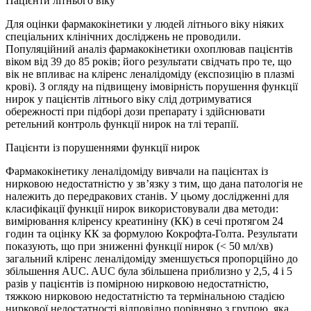
Пацієнти літнього віку
Для оцінки фармакокінетики у людей літнього віку ніяких
спеціальних клінічних досліджень не проводили.
Популяційний аналіз фармакокінетики охоплював пацієнтів
віком від 39 до 85 років; його результати свідчать про те, що
вік не впливає на кліренс леналідоміду (експозицію в плазмі
крові). З огляду на підвищену імовірність порушення функції
нирок у пацієнтів літнього віку слід дотримуватися
обережності при підборі дози препарату і здійснювати
ретельний контроль функції нирок на тлі терапії.
Пацієнти із порушеннями функції нирок
Фармакокінетику леналідоміду вивчали на пацієнтах із
нирковою недостатністю у зв’язку з тим, що дана патологія не
належить до передракових станів. У цьому дослідженні для
класифікації функції нирок використовували два методи:
вимірювання кліренсу креатиніну (КК) в сечі протягом 24
годин та оцінку КК за формулою Кокрофта-Голта. Результати
показують, що при зниженні функції нирок (< 50 мл/хв)
загальний кліренс леналідоміду зменшується пропорційно до
збільшення AUC. AUC була збільшена приблизно у 2,5, 4 і 5
разів у пацієнтів із помірною нирковою недостатністю,
тяжкою нирковою недостатністю та термінальною стадією
ниркової недостатності відповідно порівняно з групою, яка