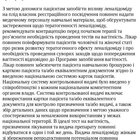
З метою допомоги пацієнтам запобігти впливу леналідоміду
на плід власник реєстраційного посвідчення повинен надати
медичному персоналу навчальні матеріали, щоб обгрунтувати
застереження щодо тератогенності леналідоміду,
рекомендувати контрацепцію перед початком терапії та
роз’яснити необхідність проведення тестів на вагітність. Лікар
повинен поінформувати пацієнтів чоловічої та жіночої статі
про ризик розвитку тератогенного ефекту леналідоміду і про
необхідність проведення суворих заходів щодо попередження
вагітності відповідно до Програми запобігання вагітності.
Лікар повинен забезпечити пацієнта навчальною брошурою і
карткою пацієнта та/або еквівалентним документом згідно із
введеною національною системою карток пацієнтів.
Національну систему контрольованої видачі було введено у
співробітництві з кожним національним компетентним
органом влади. Система контрольованої видачі включає
використання картки пацієнта та/або еквівалентного
документа для контролю призначення та/або видачі, а також
збір детальних даних щодо призначення з метою уважного
спостереження за неналежним використанням у межах
національної території. В ідеалі тест на вагітність,
призначення лікування та видача препарату повинні
відбуватися в один і той же день. Видача леналідоміду жінкам
зі збереженим репродуктивним потенціалом повинна