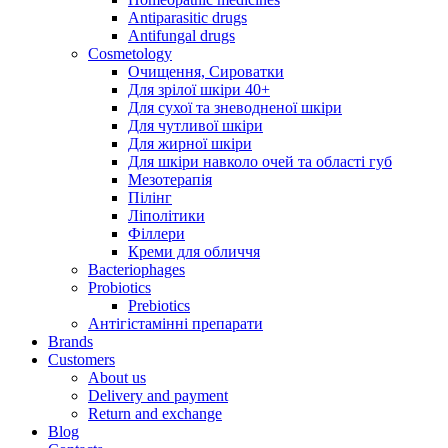
Antiparasitic drugs
Antifungal drugs
Cosmetology
Очищення, Сироватки
Для зрілої шкіри 40+
Для сухої та зневодненої шкіри
Для чутливої шкіри
Для жирної шкіри
Для шкіри навколо очей та області губ
Мезотерапія
Пілінг
Ліполітики
Філлери
Креми для обличчя
Bacteriophages
Probiotics
Prebiotics
Антігістамінні препарати
Brands
Customers
About us
Delivery and payment
Return and exchange
Blog