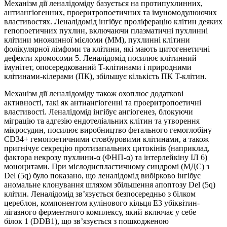
Механізм дії леналідоміду базується на протипухлинних,
антиангіогенних, проеритропоетичних та імуномодулюючих
властивостях. Леналідомід інгібує проліферацію клітин деяких
гепопоетичних пухлин, включаючи плазматичні пухлинні
клітини множинної мієломи (ММ), пухлинні клітини
фолікулярної лімфоми та клітини, які мають цитогенетичні
дефекти хромосоми 5. Леналідомід посилює клітинний
імунітет, опосередкований T-клітинами і природними
клітинами-кілерами (ПК), збільшує кількість ПК T-клітин.
Механізм дії леналідоміду також охоплює додаткові
активності, такі як антиангіогенні та проеритропоетичні
властивості. Леналідомід інгібує ангіогенез, блокуючи
міграцію та адгезію ендотеліальних клітин та утворення
мікросудин, посилює виробництво фетального гемоглобіну
CD34+ гемопоетичними стовбуровими клітинами, а також
пригнічує секрецію протизапальних цитокінів (наприклад,
фактора некрозу пухлини-α (ФНП-α) та інтерлейкіну ІЛ 6)
моноцитами. При мієлодиспластичному синдромі (МДС) з
Del (5q) було показано, що леналідомід вибірково інгібує
аномальне клонування шляхом збільшення апоптозу Del (5q)
клітин. Леналідомід зв’язується безпосередньо з білком
цереблон, компонентом кулінового кільця E3 убіквітин-
лігазного ферментного комплексу, який включає у себе
білок 1 (DDB1), що зв’язується з пошкодженою