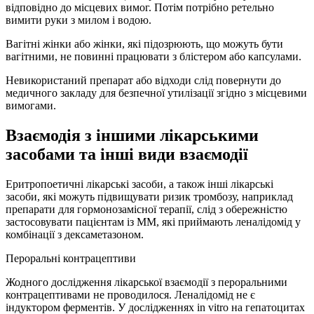
відповідно до місцевих вимог. Потім потрібно ретельно
вимити руки з милом і водою.
Вагітні жінки або жінки, які підозрюють, що можуть бути
вагітними, не повинні працювати з блістером або капсулами.
Невикористаний препарат або відходи слід повернути до
медичного закладу для безпечної утилізації згідно з місцевими
вимогами.
Взаємодія з іншими лікарськими
засобами та інші види взаємодії
Еритропоетичні лікарські засоби, а також інші лікарські
засоби, які можуть підвищувати ризик тромбозу, наприклад
препарати для гормонозамісної терапії, слід з обережністю
застосовувати пацієнтам із ММ, які приймають леналідомід у
комбінації з дексаметазоном.
Пероральні контрацептиви
Жодного дослідження лікарської взаємодії з пероральними
контрацептивами не проводилося. Леналідомід не є
індуктором ферментів. У дослідженнях in vitro на гепатоцитах