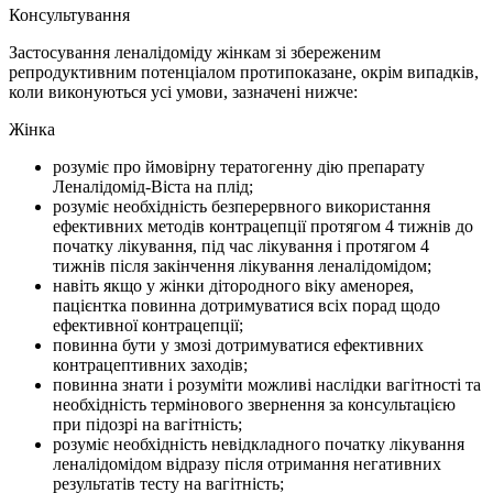
Консультування
Застосування леналідоміду жінкам зі збереженим
репродуктивним потенціалом протипоказане, окрім випадків,
коли виконуються усі умови, зазначені нижче:
Жінка
розуміє про ймовірну тератогенну дію препарату
Леналідомід-Віста на плід;
розуміє необхідність безперервного використання
ефективних методів контрацепції протягом 4 тижнів до
початку лікування, під час лікування і протягом 4
тижнів після закінчення лікування леналідомідом;
навіть якщо у жінки дітородного віку аменорея,
пацієнтка повинна дотримуватися всіх порад щодо
ефективної контрацепції;
повинна бути у змозі дотримуватися ефективних
контрацептивних заходів;
повинна знати і розуміти можливі наслідки вагітності та
необхідність термінового звернення за консультацією
при підозрі на вагітність;
розуміє необхідність невідкладного початку лікування
леналідомідом відразу після отримання негативних
результатів тесту на вагітність;