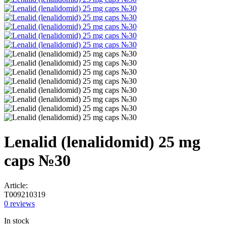
Lenalid (lenalidomid) 25 mg
caps №30
Article:
T009210319
0 reviews
In stock