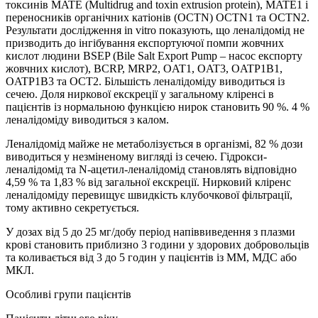
токсинів MATE (Multidrug and toxin extrusion protein), MATE1 і
переносників органічних катіонів (OCTN) OCTN1 та OCTN2.
Результати дослідження іn vitro показують, що леналідомід не
призводить до інгібування експортуючої помпи жовчних
кислот людини BSEP (Bile Salt Export Pump – насос експорту
жовчних кислот), BCRP, MRP2, OAT1, OAT3, OATP1B1,
OATP1B3 та OCT2. Більшість леналідоміду виводиться із
сечею. Доля ниркової екскреції у загальному кліренсі в
пацієнтів із нормальною функцією нирок становить 90 %. 4 %
леналідоміду виводиться з калом.
Леналідомід майже не метаболізується в організмі, 82 % дози
виводиться у незміненому вигляді із сечею. Гідрокси-
леналідомід та N-ацетил-леналідомід становлять відповідно
4,59 % та 1,83 % від загальної екскреції. Нирковий кліренс
леналідоміду перевищує швидкість клубочкової фільтрації,
тому активно секретується.
У дозах від 5 до 25 мг/добу період напіввиведення з плазми
крові становить приблизно 3 години у здорових добровольців
та коливається від 3 до 5 годин у пацієнтів із ММ, МДС або
МКЛ.
Особливі групи пацієнтів