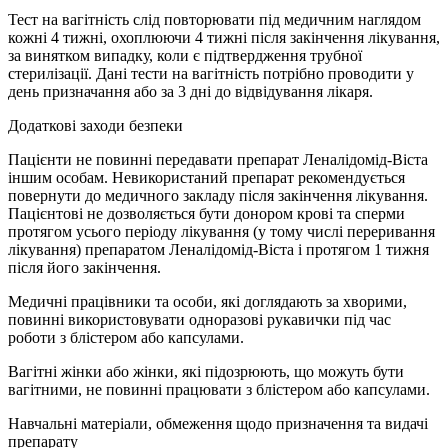
Тест на вагітність слід повторювати під медичним наглядом
кожні 4 тижні, охоплюючи 4 тижні після закінчення лікування,
за винятком випадку, коли є підтвердження трубної
стерилізації. Дані тести на вагітність потрібно проводити у
день призначання або за 3 дні до відвідування лікаря.
Додаткові заходи безпеки
Пацієнти не повинні передавати препарат Леналідомід-Віста
іншим особам. Невикористаний препарат рекомендується
повернути до медичного закладу після закінчення лікування.
Пацієнтові не дозволяється бути донором крові та сперми
протягом усього періоду лікування (у тому числі переривання
лікування) препаратом Леналідомід-Віста і протягом 1 тижня
після його закінчення.
Медичні працівники та особи, які доглядають за хворими,
повинні використовувати одноразові рукавички під час
роботи з блістером або капсулами.
Вагітні жінки або жінки, які підозрюють, що можуть бути
вагітними, не повинні працювати з блістером або капсулами.
Навчальні матеріали, обмеження щодо призначення та видачі
препарату