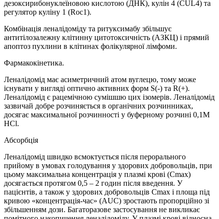
дезоксирибонуклеїновою кислотою (ДНК), кулін 4 (CUL4) та
регулятор куліну 1 (Roc1).
Комбінація леналідоміду та ритуксимабу збільшує
антитілозалежну клітинну цитотоксичність (АЗКЦ) і прямий
апоптоз пухлини в клітинах фолікулярної лімфоми.
Фармакокінетика.
Леналідомід має асиметричний атом вуглецю, тому може
існувати у вигляді оптично активних форм S(-) та R(+).
Леналідомід є рацемічною сумішшю цих ізомерів. Леналідомід
зазвичай добре розчиняється в органічних розчинниках,
досягає максимальної розчинності у буферному розчині 0,1М
HCl.
Абсорбція
Леналідомід швидко всмоктується після перорального
прийому в умовах голодування у здорових добровольців, при
цьому максимальна концентрація у плазмі крові (Сmax)
досягається протягом 0,5 – 2 годин після введення. У
пацієнтів, а також у здорових добровольців Сmax і площа під
кривою «концентрація-час» (AUC) зростають пропорційно зі
збільшенням дози. Багаторазове застосування не викликає
помітного накопичення леналідоміду. У плазмі крові відносна