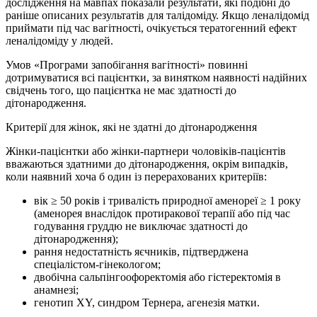
дослідження на мавпах показали результати, які подібні до
раніше описаних результатів для талідоміду. Якщо леналідомід
приймати під час вагітності, очікується тератогенний ефект
леналідоміду у людей.
Умов «Програми запобігання вагітності» повинні
дотримуватися всі пацієнтки, за винятком наявності надійних
свідчень того, що пацієнтка не має здатності до
дітонародження.
Критерії для жінок, які не здатні до дітонародження
Жінки-пацієнтки або жінки-партнери чоловіків-пацієнтів
вважаються здатними до дітонародження, окрім випадків,
коли наявний хоча б один із перерахованих критеріїв:
вік ≥ 50 років і тривалість природної аменореї ≥ 1 року
(аменорея внаслідок протиракової терапії або під час
годування груддю не виключає здатності до
дітонародження);
рання недостатність яєчників, підтверджена
спеціалістом-гінекологом;
двобічна сальпінгоофоректомія або гістеректомія в
анамнезі;
генотип XY, синдром Тернера, агенезія матки.