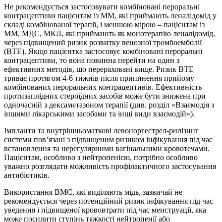
Не рекомендується застосовувати комбіновані пероральні
контрацептиви пацієнтам із ММ, які приймають леналідомід у
складі комбінованої терапії, і меншою мірою – пацієнтам із
ММ, МДС, МКЛ, які приймають як монотерапію леналідомід,
через підвищений ризик розвитку венозної тромбоемболії
(ВТЕ). Якщо пацієнтка застосовує комбіновані пероральні
контрацептиви, то вона повинна перейти на один з
ефективних методів, що перераховані вище. Ризик ВТЕ
триває протягом 4‑6 тижнів після припинення прийому
комбінованих пероральних контрацептивів. Ефективність
протизаплідних стероїдних засобів може бути знижена при
одночасній з дексаметазоном терапії (див. розділ «Взаємодія з
іншими лікарськими засобами та інші види взаємодій»).
Імпланти та внутрішньоматкові левоноргестрел-рилізинг
системи пов’язані з підвищеним ризиком інфікування під час
встановлення та нерегулярними вагінальними кровотечами.
Пацієнтам, особливо з нейтропенією, потрібно особливо
уважно розглядати можливість профілактичного застосування
антибіотиків.
Використання ВМС, які виділяють мідь, зазвичай не
рекомендується через потенційний ризик інфікування під час
уведення і підвищеної крововтрати під час менструації, яка
може посилити ступінь тяжкості нейтропенії або