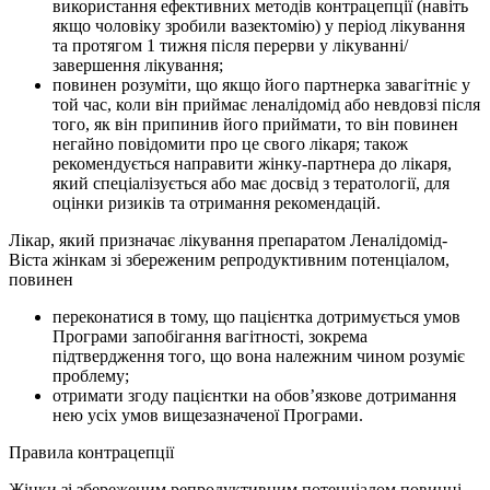
використання ефективних методів контрацепції (навіть
якщо чоловіку зробили вазектомію) у період лікування
та протягом 1 тижня після перерви у лікуванні/
завершення лікування;
повинен розуміти, що якщо його партнерка завагітніє у
той час, коли він приймає леналідомід або невдовзі після
того, як він припинив його приймати, то він повинен
негайно повідомити про це свого лікаря; також
рекомендується направити жінку-партнера до лікаря,
який спеціалізується або має досвід з тератології, для
оцінки ризиків та отримання рекомендацій.
Лікар, який призначає лікування препаратом Леналідомід-
Віста жінкам зі збереженим репродуктивним потенціалом,
повинен
переконатися в тому, що пацієнтка дотримується умов
Програми запобігання вагітності, зокрема
підтвердження того, що вона належним чином розуміє
проблему;
отримати згоду пацієнтки на обов’язкове дотримання
нею усіх умов вищезазначеної Програми.
Правила контрацепції
Жінки зі збереженим репродуктивним потенціалом повинні