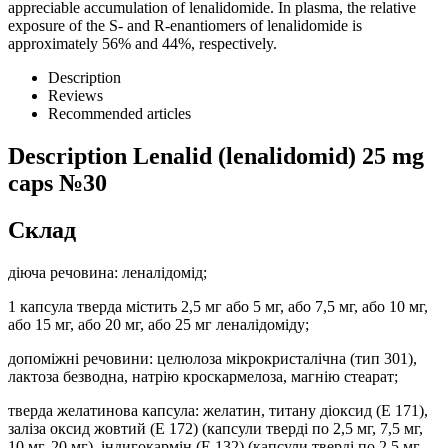
appreciable accumulation of lenalidomide. In plasma, the relative
exposure of the S- and R-enantiomers of lenalidomide is
approximately 56% and 44%, respectively.
Description
Reviews
Recommended articles
Description
Lenalid (lenalidomid) 25 mg
caps №30
Склад
діюча речовина: леналідомід;
1 капсула тверда містить 2,5 мг або 5 мг, або 7,5 мг, або 10 мг,
або 15 мг, або 20 мг, або 25 мг леналідоміду;
допоміжні речовини: целюлоза мікрокристалічна (тип 301),
лактоза безводна, натрію кроскармелоза, магнію стеарат;
тверда желатинова капсула: желатин, титану діоксид (Е 171),
заліза оксид жовтий (Е 172) (капсули тверді по 2,5 мг, 7,5 мг,
10 мг, 20 мг), індигокармін (Е 132) (капсули тверді по 2,5 мг,