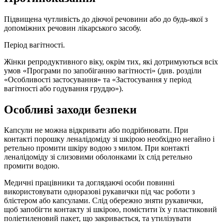
Підвищена чутливість до діючої речовини або до будь-якої з
допоміжних речовин лікарського засобу.
Період вагітності.
Жінки репродуктивного віку, окрім тих, які дотримуються всіх
умов «Програми по запобіганню вагітності» (див. розділи
«Особливості застосування» та «Застосування у період
вагітності або годування груддю»).
Особливі заходи безпеки
Капсули не можна відкривати або подрібнювати. При
контакті порошку леналідоміду зі шкірою необхідно негайно і
ретельно промити шкіру водою з милом. При контакті
леналідоміду зі слизовими оболонками їх слід ретельно
промити водою.
Медичні працівники та доглядаючі особи повинні
використовувати одноразові рукавички під час роботи з
блістером або капсулами. Слід обережно зняти рукавички,
щоб запобігти контакту зі шкірою, помістити їх у пластиковий
поліетиленовий пакет, що закривається, та утилізувати