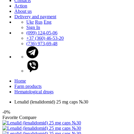
Contacts
Action
About us
Delivery and payment
Ukr
Rus
Eng
Sign In
(099) 124-05-06
+37 (360) 46-53-20
(736) 973-69-48
Home
Farm products
Hematological drugs
Lenalid (lenalidomid) 25 mg caps №30
-0%
Favorite
Compare