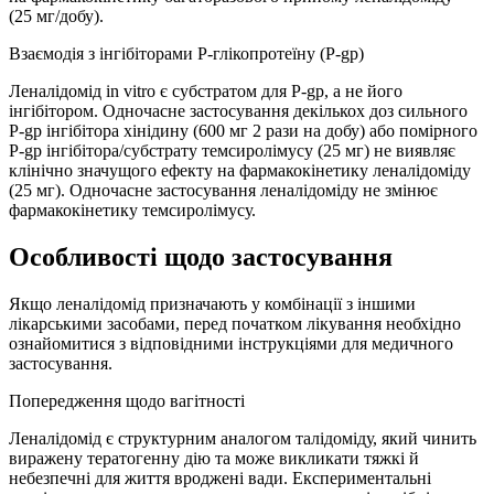
(25 мг/добу).
Взаємодія з інгібіторами Р-глікопротеїну (P-gp)
Леналідомід in vitro є субстратом для P-gp, а не його
інгібітором. Одночасне застосування декількох доз сильного
Р-gp інгібітора хінідину (600 мг 2 рази на добу) або помірного
P‑gp інгібітора/субстрату темсиролімусу (25 мг) не виявляє
клінічно значущого ефекту на фармакокінетику леналідоміду
(25 мг). Одночасне застосування леналідоміду не змінює
фармакокінетику темсиролімусу.
Особливості щодо застосування
Якщо леналідомід призначають у комбінації з іншими
лікарськими засобами, перед початком лікування необхідно
ознайомитися з відповідними інструкціями для медичного
застосування.
Попередження щодо вагітності
Леналідомід є структурним аналогом талідоміду, який чинить
виражену тератогенну дію та може викликати тяжкі й
небезпечні для життя вроджені вади. Експериментальні