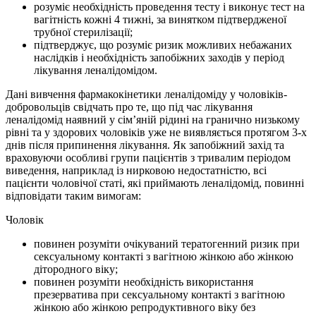
розуміє необхідність проведення тесту і виконує тест на
вагітність кожні 4 тижні, за винятком підтвердженої
трубної стерилізації;
підтверджує, що розуміє ризик можливих небажаних
наслідків і необхідність запобіжних заходів у період
лікування леналідомідом.
Дані вивчення фармакокінетики леналідоміду у чоловіків-
добровольців свідчать про те, що під час лікування
леналідомід наявний у сім’яній рідині на гранично низькому
рівні та у здорових чоловіків уже не виявляється протягом 3-х
днів після припинення лікування. Як запобіжний захід та
враховуючи особливі групи пацієнтів з тривалим періодом
виведення, наприклад із нирковою недостатністю, всі
пацієнти чоловічої статі, які приймають леналідомід, повинні
відповідати таким вимогам:
Чоловік
повинен розуміти очікуваний тератогенний ризик при
сексуальному контакті з вагітною жінкою або жінкою
дітородного віку;
повинен розуміти необхідність використання
презерватива при сексуальному контакті з вагітною
жінкою або жінкою репродуктивного віку без