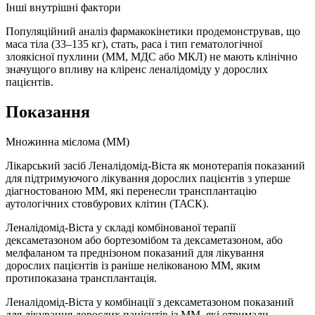
Інші внутрішні фактори
Популяційний аналіз фармакокінетики продемонстрував, що
маса тіла (33–135 кг), стать, раса і тип гематологічної
злоякісної пухлини (ММ, МДС або МКЛ) не мають клінічно
значущого впливу на кліренс леналідоміду у дорослих
пацієнтів.
Показання
Множинна мієлома (ММ)
Лікарський засіб Леналідомід-Віста як монотерапія показаний
для підтримуючого лікування дорослих пацієнтів з уперше
діагностованою ММ, які перенесли трансплантацію
аутологічних стовбурових клітин (ТАСК).
Леналідомід-Віста у складі комбінованої терапії
дексаметазоном або бортезомібом та дексаметазоном, або
мелфаланом та преднізоном показаний для лікування
дорослих пацієнтів із раніше нелікованою ММ, яким
протипоказана трансплантація.
Леналідомід‑Віста у комбінації з дексаметазоном показаний
для лікування дорослих пацієнтів із ММ, які отримали