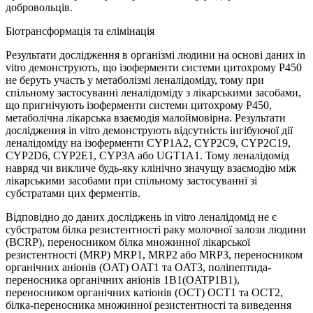
добровольців.
Біотрансформація та елімінація
Результати дослідження в організмі людини на основі даних in
vitro демонструють, що ізоферменти системи цитохрому P450
не беруть участь у метаболізмі леналідоміду, тому при
спільному застосуванні леналідоміду з лікарськими засобами,
що пригнічують ізоферменти системи цитохрому Р450,
метаболічна лікарська взаємодія малоймовірна. Результати
дослідження іn vitro демонструють відсутність інгібуючої дії
леналідоміду на ізоферменти CYP1A2, CYP2C9, CYP2C19,
CYP2D6, CYP2E1, CYP3A або UGT1A1. Тому леналідомід
навряд чи викличе будь-яку клінічно значущу взаємодію між
лікарськими засобами при спільному застосуванні зі
субстратами цих ферментів.
Відповідно до даних досліджень іn vitro леналідомід не є
субстратом білка резистентності раку молочної залози людини
(BCRP), переносником білка множинної лікарської
резистентності (MRP) MRP1, MRP2 або MRP3, переносником
органічних аніонів (OAT) OAT1 та OAT3, поліпептида-
переносника органічних аніонів 1B1(OATP1B1),
переносником органічних катіонів (OCT) OCT1 та OCT2,
білка-переносника множинної резистентності та виведення