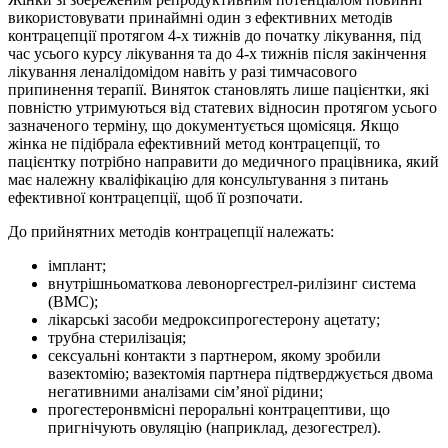
використовувати принаймні один з ефективних методів
контрацепції протягом 4-х тижнів до початку лікування, під
час усього курсу лікування та до 4-х тижнів після закінчення
лікування леналідомідом навіть у разі тимчасового
припинення терапії. Виняток становлять лише пацієнтки, які
повністю утримуються від статевих відносин протягом усього
зазначеного терміну, що документується щомісяця. Якщо
жінка не підібрала ефективний метод контрацепції, то
пацієнтку потрібно направити до медичного працівника, який
має належну кваліфікацію для консультування з питань
ефективної контрацепції, щоб її розпочати.
До прийнятних методів контрацепції належать:
імплант;
внутрішньоматкова левоноргестрел-рилізинг система
(ВМС);
лікарські засоби медроксипрогестерону ацетату;
трубна стерилізація;
сексуальні контакти з партнером, якому зробили
вазектомію; вазектомія партнера підтверджується двома
негативними аналізами сім’яної рідини;
прогестеронвмісні пероральні контрацептиви, що
пригнічують овуляцію (наприклад, дезогестрел).