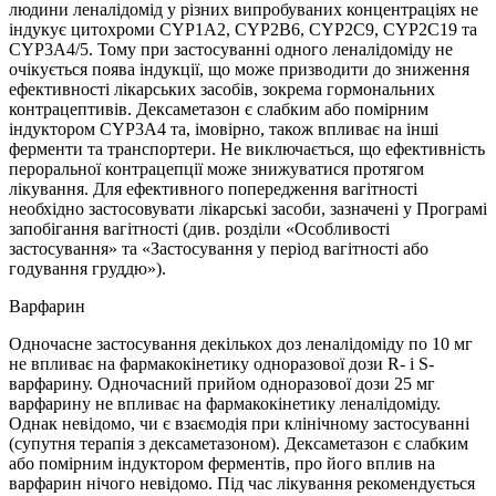
людини леналідомід у різних випробуваних концентраціях не
індукує цитохроми CYP1A2, CYP2B6, CYP2C9, CYP2C19 та
CYP3A4/5. Тому при застосуванні одного леналідоміду не
очікується поява індукції, що може призводити до зниження
ефективності лікарських засобів, зокрема гормональних
контрацептивів. Дексаметазон є слабким або помірним
індуктором CYP3A4 та, імовірно, також впливає на інші
ферменти та транспортери. Не виключається, що ефективність
пероральної контрацепції може знижуватися протягом
лікування. Для ефективного попередження вагітності
необхідно застосовувати лікарські засоби, зазначені у Програмі
запобігання вагітності (див. розділи «Особливості
застосування» та «Застосування у період вагітності або
годування груддю»).
Варфарин
Одночасне застосування декількох доз леналідоміду по 10 мг
не впливає на фармакокінетику одноразової дози R- і S-
варфарину. Одночасний прийом одноразової дози 25 мг
варфарину не впливає на фармакокінетику леналідоміду.
Однак невідомо, чи є взаємодія при клінічному застосуванні
(супутня терапія з дексаметазоном). Дексаметазон є слабким
або помірним індуктором ферментів, про його вплив на
варфарин нічого невідомо. Під час лікування рекомендується