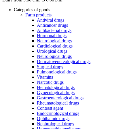
Categories of goods
Farm products
Antiviral drugs
Anticancer drugs
Antibacterial drugs
Hormonal drugs
Neurological drugs
Cardiological drugs
Urological drugs
Neurological drugs
Dermatovenereological drugs
Surgical drugs
Pulmonological drugs
Vitamins
Narcotic drugs
Hematological drugs
Gynecological drugs
Gastroenterological drugs
Rheumatological drugs
Contrast agent
Endocrinological drugs
Ophthalmic drugs
Nephrological drugs
Homeopathic medicines