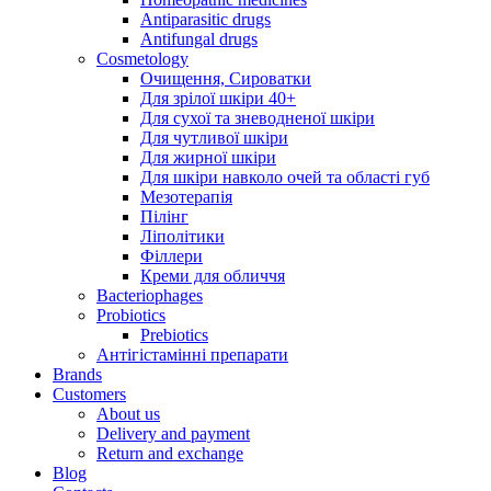
Antiparasitic drugs
Antifungal drugs
Cosmetology
Очищення, Сироватки
Для зрілої шкіри 40+
Для сухої та зневодненої шкіри
Для чутливої шкіри
Для жирної шкіри
Для шкіри навколо очей та області губ
Мезотерапія
Пілінг
Ліполітики
Філлери
Креми для обличчя
Bacteriophages
Probiotics
Prebiotics
Антігістамінні препарати
Brands
Customers
About us
Delivery and payment
Return and exchange
Blog