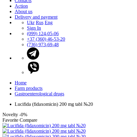
Contacts
Action
About us
Delivery and payment
Ukr
Rus
Eng
Sign In
(099) 124-05-06
+37 (360) 46-53-20
(736) 973-69-48
Home
Farm products
Gastroenterological drugs
Lucifida (fidaxomicin) 200 mg tabl №20
Novelty
-0%
Favorite
Compare