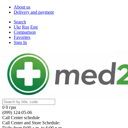
About us
Delivery and payment
Search
Ukr
Rus
Eng
Comparison
Favorites
Sign In
0
0 грн
(099) 124-05-06
Call Center schedule
Call Center and Store Schedule:
Daily from 9:00 a.m. to 6:00 p.m