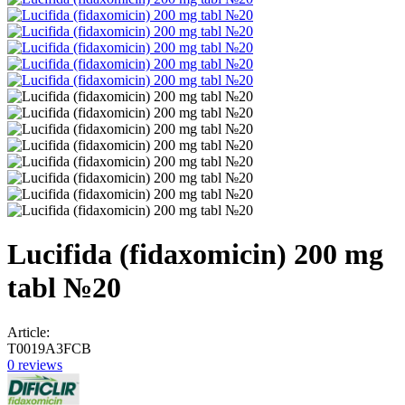
Lucifida (fidaxomicin) 200 mg
tabl №20
Article:
T0019A3FCB
0 reviews