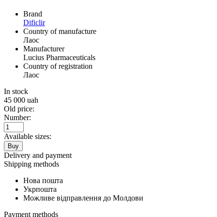
Brand
Dificlir
Country of manufacture
Лаос
Manufacturer
Lucius Pharmaceuticals
Country of registration
Лаос
In stock
45 000
uah
Old price:
Number:
Available sizes:
Buy
Delivery and payment
Shipping methods
Нова пошта
Укрпошта
Можливе відправлення до Молдови
Payment methods