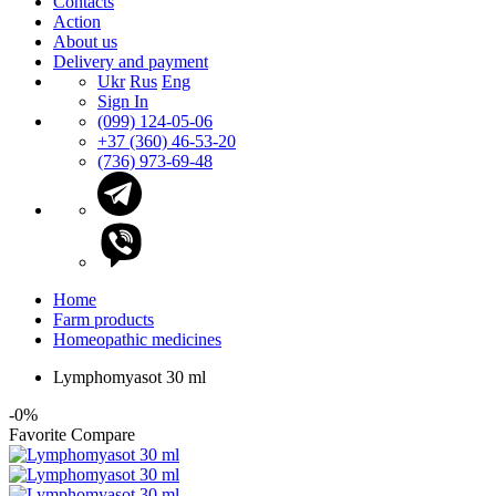
Contacts
Action
About us
Delivery and payment
Ukr
Rus
Eng
Sign In
(099) 124-05-06
+37 (360) 46-53-20
(736) 973-69-48
Home
Farm products
Homeopathic medicines
Lymphomyasot 30 ml
-0%
Favorite
Compare