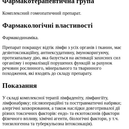
Фармакотерапевтична група
Комплексний гомеопатичний препарат.
Фармакологічні властивості
Фармакодинаміка.
Препарат покращує відтік лімфи з усіх органів і тканин, має
дезінтоксикаційну, антиексудативну, імунокоригуючу,
протизапальну дію, яка базується на активації захисних сил
організму і нормалізації порушених функцій за рахунок
речовин рослинного, мінерального та тваринного
походження, які входять до складу препарату.
Показання
У складі комплексної терапії лімфаденіту, лімфангіїту,
лімфонабряку; післяопераційні та посттравматичні набряки;
алергічні захворювання, а також наслідки довготривалої дії
різних токсичних факторів: ендо- та екзотоксинів (фактори
фізичного впливу, хімічні агенти, біологічні фактори, у т.ч.
тонзилогенна та туберкульозна інтоксикація).