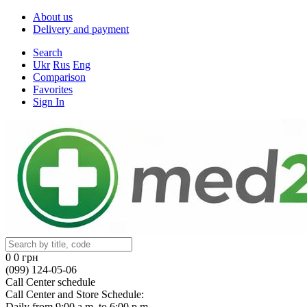
About us
Delivery and payment
Search
Ukr
Rus
Eng
Comparison
Favorites
Sign In
0
0 грн
(099) 124-05-06
Call Center schedule
Call Center and Store Schedule:
Daily from 9:00 a.m. to 6:00 p.m