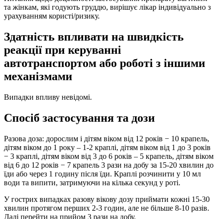
та жінкам, які годують груддю, вирішує лікар індивідуально з
урахуванням користі/ризику.
Здатність впливати на швидкість
реакції при керуванні
автотранспортом або роботі з іншими
механізмами
Випадки впливу невідомі.
Спосіб застосування та дози
Разова доза: дорослим і дітям віком від 12 років − 10 крапель,
дітям віком до 1 року – 1-2 краплі, дітям віком від 1 до 3 років
− 3 краплі, дітям віком від 3 до 6 років – 5 крапель, дітям віком
від 6 до 12 років − 7 крапель 3 рази на добу за 15-20 хвилин до
їди або через 1 годину після їди. Краплі розчинити у 10 мл
води та випити, затримуючи на кілька секунд у роті.
У гострих випадках разову вікову дозу приймати кожні 15-30
хвилин протягом перших 2-3 годин, але не більше 8-10 разів.
Далі перейти на прийом 3 рази на добу.