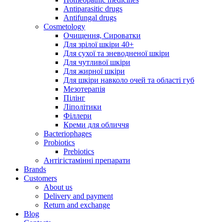
Antiparasitic drugs
Antifungal drugs
Cosmetology
Очищення, Сироватки
Для зрілої шкіри 40+
Для сухої та зневодненої шкіри
Для чутливої шкіри
Для жирної шкіри
Для шкіри навколо очей та області губ
Мезотерапія
Пілінг
Ліполітики
Філлери
Креми для обличчя
Bacteriophages
Probiotics
Prebiotics
Антігістамінні препарати
Brands
Customers
About us
Delivery and payment
Return and exchange
Blog