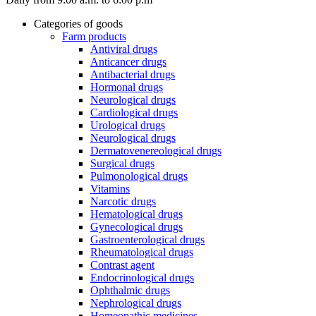
Categories of goods
Farm products
Antiviral drugs
Anticancer drugs
Antibacterial drugs
Hormonal drugs
Neurological drugs
Cardiological drugs
Urological drugs
Neurological drugs
Dermatovenereological drugs
Surgical drugs
Pulmonological drugs
Vitamins
Narcotic drugs
Hematological drugs
Gynecological drugs
Gastroenterological drugs
Rheumatological drugs
Contrast agent
Endocrinological drugs
Ophthalmic drugs
Nephrological drugs
Homeopathic medicines