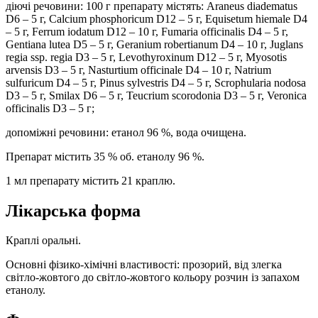
діючі речовини: 100 г препарату містять: Araneus diadematus
D6 – 5 г, Calcium phosphoricum D12 – 5 г, Equisetum hiemale D4
– 5 г, Ferrum іodatum D12 – 10 г, Fumaria officinalis D4 – 5 г,
Gentiana lutea D5 – 5 г, Geranium robertianum D4 – 10 г, Juglans
regia ssp. regia D3 – 5 г, Levothyroxinum D12 – 5 г, Myosotis
arvensis D3 – 5 г, Nasturtium officinale D4 – 10 г, Natrium
sulfuricum D4 – 5 г, Pinus sylvestris D4 – 5 г, Scrophularia nodosa
D3 – 5 г, Smilax D6 – 5 г, Teucrium scorodonia D3 – 5 г, Veronica
officinalis D3 – 5 г;
допоміжні речовини: етанол 96 %, вода очищена.
Препарат містить 35 % об. етанолу 96 %.
1 мл препарату містить 21 краплю.
Лікарська форма
Краплі оральні.
Основні фізико-хімічні властивості: прозорий, від злегка
світло-жовтого до світло-жовтого кольору розчин із запахом
етанолу.