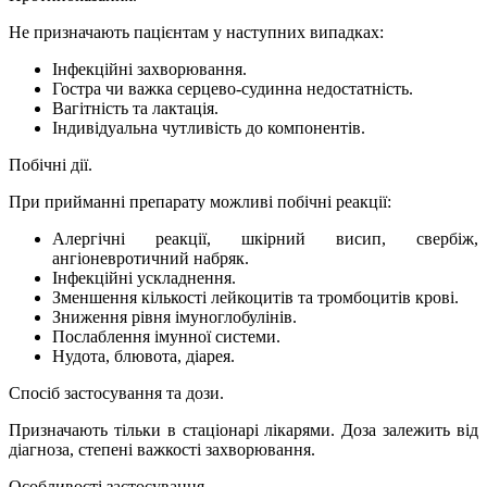
Не призначають пацієнтам у наступних випадках:
Інфекційні захворювання.
Гостра чи важка серцево-судинна недостатність.
Вагітність та лактація.
Індивідуальна чутливість до компонентів.
Побічні дії.
При прийманні препарату можливі побічні реакції:
Алергічні реакції, шкірний висип, свербіж,
ангіоневротичний набряк.
Інфекційні ускладнення.
Зменшення кількості лейкоцитів та тромбоцитів крові.
Зниження рівня імуноглобулінів.
Послаблення імунної системи.
Нудота, блювота, діарея.
Спосіб застосування та дози.
Призначають тільки в стаціонарі лікарями. Доза залежить від
діагноза, степені важкості захворювання.
Особливості застосування.