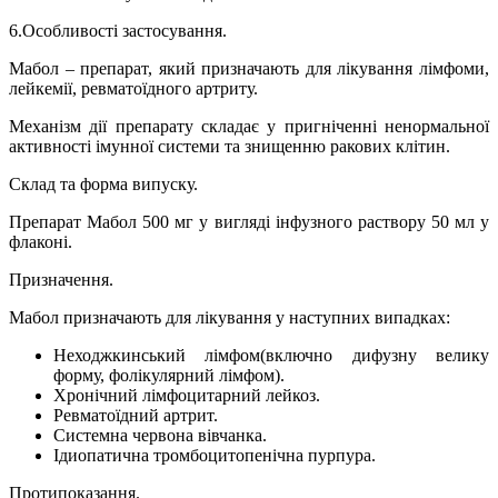
6.Особливості застосування.
Мабол – препарат, який призначають для лікування лімфоми,
лейкемії, ревматоїдного артриту.
Механізм дії препарату складає у пригніченні ненормальної
активності імунної системи та знищенню ракових клітин.
Склад та форма випуску.
Препарат Мабол 500 мг у вигляді інфузного раствору 50 мл у
флаконі.
Призначення.
Мабол призначають для лікування у наступних випадках:
Неходжкинський лімфом(включно дифузну велику
форму, фолікулярний лімфом).
Хронічний лімфоцитарний лейкоз.
Ревматоїдний артрит.
Системна червона вівчанка.
Ідиопатична тромбоцитопенічна пурпура.
Протипоказання.