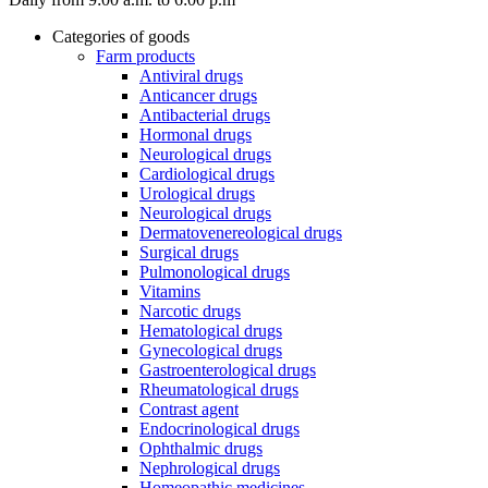
Categories of goods
Farm products
Antiviral drugs
Anticancer drugs
Antibacterial drugs
Hormonal drugs
Neurological drugs
Cardiological drugs
Urological drugs
Neurological drugs
Dermatovenereological drugs
Surgical drugs
Pulmonological drugs
Vitamins
Narcotic drugs
Hematological drugs
Gynecological drugs
Gastroenterological drugs
Rheumatological drugs
Contrast agent
Endocrinological drugs
Ophthalmic drugs
Nephrological drugs
Homeopathic medicines