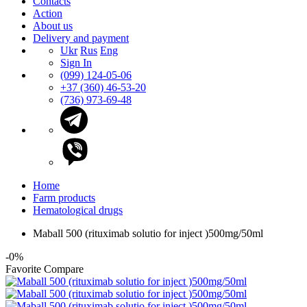
Contacts
Action
About us
Delivery and payment
Ukr
Rus
Eng
Sign In
(099) 124-05-06
+37 (360) 46-53-20
(736) 973-69-48
Home
Farm products
Hematological drugs
Maball 500 (rituximab solutio for inject )500mg/50ml
-0%
Favorite
Compare