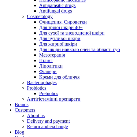
Antiparasitic drugs
Antifungal drugs
Cosmetology
Очищення, Сироватки
Для зрілої шкіри 40+
Для сухої та зневодненої шкіри
Для чутливої шкіри
Для жирної шкіри
Для шкіри навколо очей та області губ
Мезотерапія
Пілінг
Ліполітики
Філлери
Креми для обличчя
Bacteriophages
Probiotics
Prebiotics
Антігістамінні препарати
Brands
Customers
About us
Delivery and payment
Return and exchange
Blog