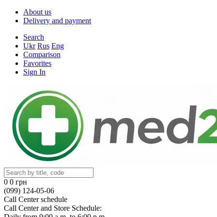
About us
Delivery and payment
Search
Ukr
Rus
Eng
Comparison
Favorites
Sign In
0
0 грн
(099) 124-05-06
Call Center schedule
Call Center and Store Schedule:
Daily from 9:00 a.m. to 6:00 p.m