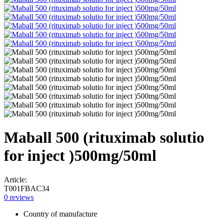
Maball 500 (rituximab solutio
for inject )500mg/50ml
Article:
T001FBAC34
0 reviews
Country of manufacture