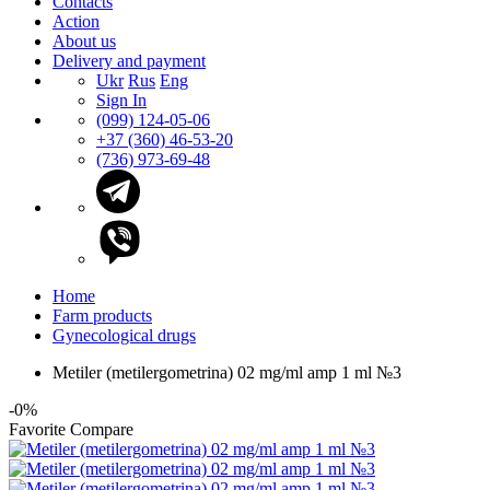
Contacts
Action
About us
Delivery and payment
Ukr
Rus
Eng
Sign In
(099) 124-05-06
+37 (360) 46-53-20
(736) 973-69-48
Home
Farm products
Gynecological drugs
Metiler (metilergometrina) 02 mg/ml amp 1 ml №3
-0%
Favorite
Compare