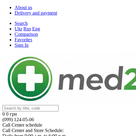
About us
Delivery and payment
Search
Ukr
Rus
Eng
Comparison
Favorites
Sign In
0
0 грн
(099) 124-05-06
Call Center schedule
Call Center and Store Schedule:
Daily from 9:00 a.m. to 6:00 p.m