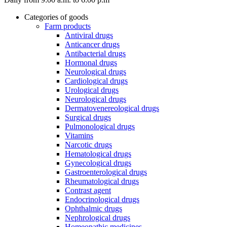
Categories of goods
Farm products
Antiviral drugs
Anticancer drugs
Antibacterial drugs
Hormonal drugs
Neurological drugs
Cardiological drugs
Urological drugs
Neurological drugs
Dermatovenereological drugs
Surgical drugs
Pulmonological drugs
Vitamins
Narcotic drugs
Hematological drugs
Gynecological drugs
Gastroenterological drugs
Rheumatological drugs
Contrast agent
Endocrinological drugs
Ophthalmic drugs
Nephrological drugs
Homeopathic medicines