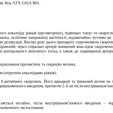
рія. Код АТХ G02A B01.
о алкалоїду ріжків (ергометрину), підвищує тонус та скоротлив
 матка, особливо наприкінці вагітності, надзвичайно чутлива до
ами релаксації. Високі дози цього препарату спричиняють скоро
овообіг через спіральні артерії знижений внаслідок скорочення
 центрального венозного тиску, а також до підвищення артері
дукування пролактину та секрецію молока.
м (отруєння алкалоїдами ріжків).
її ритмічних скорочень. Його швидкий та тривалий вплив на т
трішньовенного введення, протягом 2–6 хв після внутрішньом’язо
ляється негайно, після внутрішньом’язового введення – че
шньовенного застосування.