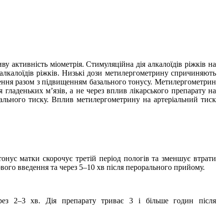
у активність міометрія. Стимуляційна дія алкалоїдів ріжків на
 алкалоїдів ріжків. Низькі дози метилергометрину спричиняють
чення разом з підвищенням базального тонусу. Метилергометрин
 гладеньких м’язів, а не через вплив лікарського препарату на
ального тиску. Вплив метилергометрину на артеріальний тиск
онус матки скорочує третій період пологів та зменшує втрати
вого введення та через 5–10 хв після перорального прийому.
рез 2–3 хв. Дія препарату триває 3 і більше годин після