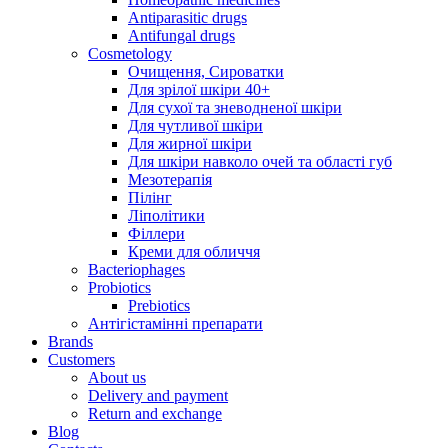
Antiparasitic drugs
Antifungal drugs
Cosmetology
Очищення, Сироватки
Для зрілої шкіри 40+
Для сухої та зневодненої шкіри
Для чутливої шкіри
Для жирної шкіри
Для шкіри навколо очей та області губ
Мезотерапія
Пілінг
Ліполітики
Філлери
Креми для обличчя
Bacteriophages
Probiotics
Prebiotics
Антігістамінні препарати
Brands
Customers
About us
Delivery and payment
Return and exchange
Blog