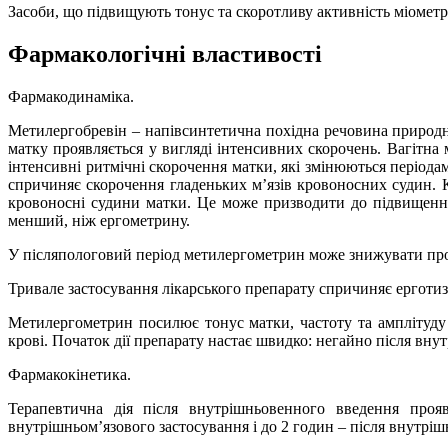
Засоби, що підвищують тонус та скоротливу активність міомет
Фармакологічні властивості
Фармакодинаміка.
Метилергобревін – напівсинтетична похідна речовина природног
матку проявляється у вигляді інтенсивних скорочень. Вагітна
інтенсивні ритмічні скорочення матки, які змінюються період
спричиняє скорочення гладеньких м’язів кровоносних судин. Кр
кровоносні судини матки. Це може призводити до підвищення
менший, ніж ергометрину.
У післяпологовий період метилергометрин може знижувати про
Тривале застосування лікарського препарату спричиняє ерготиз
Метилергометрин посилює тонус матки, частоту та амплітуду 
крові. Початок дії препарату настає швидко: негайно після вну
Фармакокінетика.
Терапевтична дія після внутрішньовенного введення прояв
внутрішньом’язового застосування і до 2 годин – після внутрі