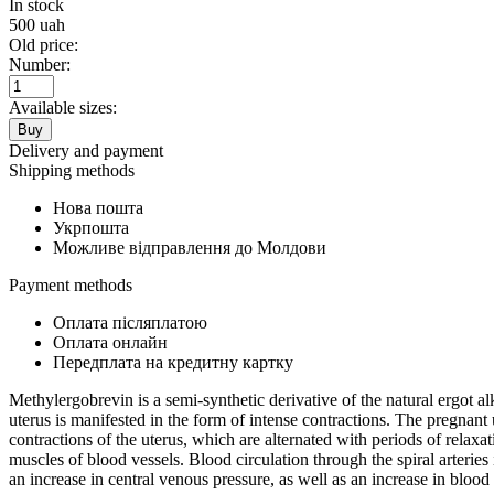
In stock
500
uah
Old price:
Number:
Available sizes:
Buy
Delivery and payment
Shipping methods
Нова пошта
Укрпошта
Можливе відправлення до Молдови
Payment methods
Оплата післяплатою
Оплата онлайн
Передплата на кредитну картку
Methylergobrevin is a semi-synthetic derivative of the natural ergot al
uterus is manifested in the form of intense contractions. The pregnant
contractions of the uterus, which are alternated with periods of relax
muscles of blood vessels. Blood circulation through the spiral arteries
an increase in central venous pressure, as well as an increase in blood