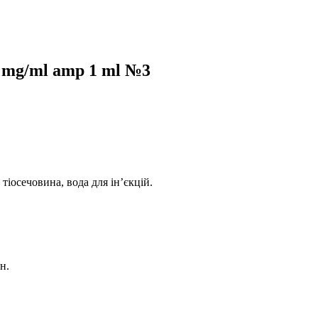
2 mg/ml amp 1 ml №3
тіосечовина, вода для ін’єкцій.
н.