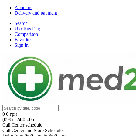
About us
Delivery and payment
Search
Ukr
Rus
Eng
Comparison
Favorites
Sign In
0
0 грн
(099) 124-05-06
Call Center schedule
Call Center and Store Schedule:
Daily from 9:00 a.m. to 6:00 p.m