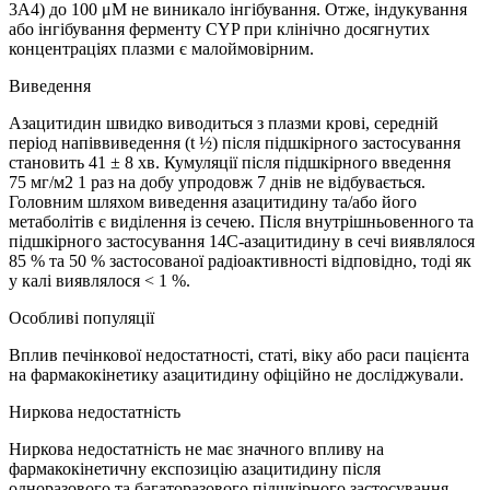
3A4) до 100 μM не виникало інгібування. Отже, індукування
або інгібування ферменту CYP при клінічно досягнутих
концентраціях плазми є малоймовірним.
Виведення
Азацитидин швидко виводиться з плазми крові, середній
період напіввиведення (t ½) після підшкірного застосування
становить 41 ± 8 хв. Кумуляції після підшкірного введення
75 мг/м2 1 раз на добу упродовж 7 днів не відбувається.
Головним шляхом виведення азацитидину та/або його
метаболітів є виділення із сечею. Після внутрішньовенного та
підшкірного застосування 14C-азацитидину в сечі виявлялося
85 % та 50 % застосованої радіоактивності відповідно, тоді як
у калі виявлялося < 1 %.
Особливі популяції
Вплив печінкової недостатності, статі, віку або раси пацієнта
на фармакокінетику азацитидину офіційно не досліджували.
Ниркова недостатність
Ниркова недостатність не має значного впливу на
фармакокінетичну експозицію азацитидину після
одноразового та багаторазового підшкірного застосування.