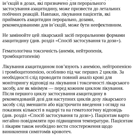
ін’єкцій в дозах, які призначено для перорального
застосування азацитидину, може призвести до летальних
побічних реакцій. Навпаки, лікування пацієнтів, які
приймають азацитидин перорально, дозами,
рекомендованими для ін’єкцій, може бути неефективним.
Не замінюйте цей лікарський засіб пероральними формами
азацитидину (див. розділ «Спосіб застосування та дози»).
Гематологічна токсичність (анемія, нейтропенія,
тромбоцитопенія)
Лікування азацитидином пов’язують з анемією, нейтропенією
і тромбоцитопенією, особливо під час перших 2 циклів. За
необхідності слід проводити повний аналіз крові для
моніторингу відповіді на лікування і токсичності лікарського
засобу, але як мінімум — перед кожним циклом лікування.
Після першого циклу застосування азацитидину в
рекомендованій дозі для наступних циклів дозу лікарського
засобу слід зменшити або відстрочити введення з огляду на
показник кількості в надирі та на гематологічну відповідь
(див. розділ «Спосіб застосування та дози»). Пацієнтам варто
негайно повідомляти про підвищення температури. Пацієнтам
і лікарям також необхідно вести спостереження щодо
виникнення симптомів кровотеч.