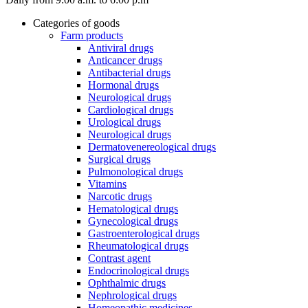
Categories of goods
Farm products
Antiviral drugs
Anticancer drugs
Antibacterial drugs
Hormonal drugs
Neurological drugs
Cardiological drugs
Urological drugs
Neurological drugs
Dermatovenereological drugs
Surgical drugs
Pulmonological drugs
Vitamins
Narcotic drugs
Hematological drugs
Gynecological drugs
Gastroenterological drugs
Rheumatological drugs
Contrast agent
Endocrinological drugs
Ophthalmic drugs
Nephrological drugs
Homeopathic medicines