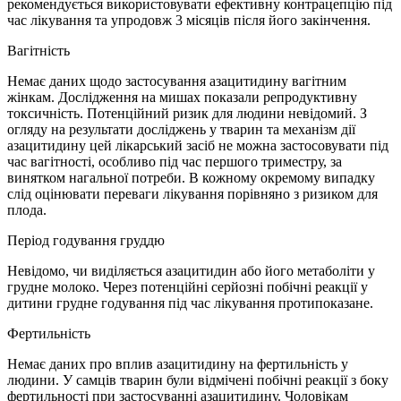
рекомендується використовувати ефективну контрацепцію під
час лікування та упродовж 3 місяців після його закінчення.
Вагітність
Немає даних щодо застосування азацитидину вагітним
жінкам. Дослідження на мишах показали репродуктивну
токсичність. Потенційний ризик для людини невідомий. З
огляду на результати досліджень у тварин та механізм дії
азацитидину цей лікарський засіб не можна застосовувати під
час вагітності, особливо під час першого триместру, за
винятком нагальної потреби. В кожному окремому випадку
слід оцінювати переваги лікування порівняно з ризиком для
плода.
Період годування груддю
Невідомо, чи виділяється азацитидин або його метаболіти у
грудне молоко. Через потенційні серйозні побічні реакції у
дитини грудне годування під час лікування протипоказане.
Фертильність
Немає даних про вплив азацитидину на фертильність у
людини. У самців тварин були відмічені побічні реакції з боку
фертильності при застосуванні азацитидину. Чоловікам