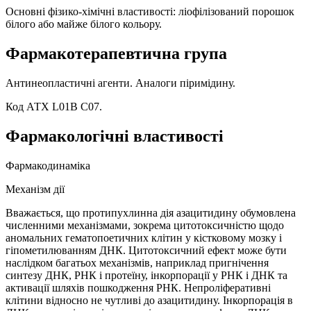
Основні фізико-хімічні властивості: ліофілізований порошок
білого або майже білого кольору.
Фармакотерапевтична група
Антинеопластичні агенти. Аналоги піримідину.
Код АТХ L01B C07.
Фармакологічні властивості
Фармакодинаміка
Механізм дії
Вважається, що протипухлинна дія азацитидину обумовлена
численними механізмами, зокрема цитотоксичністю щодо
аномальних гематопоетичних клітин у кістковому мозку і
гіпометилюванням ДНК. Цитотоксичний ефект може бути
наслідком багатьох механізмів, наприклад пригнічення
синтезу ДНК, РНК і протеїну, інкорпорації у РНК і ДНК та
активації шляхів пошкодження РНК. Непроліферативні
клітини відносно не чутливі до азацитидину. Інкорпорація в