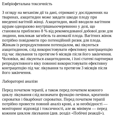
Ембріофетальна токсичність
З огляду на механізм дії та дані, отримані у дослідженнях на
тваринах, азацитидин може завдати шкоди плоду при
введенні вагітній жінці. Азацитидин, який вводили вагітним
щурам одноразово внутрішньоочеревинно у дозі, що
становила приблизно 8 % від рекомендованої добової дози для
людини, викликав загибель та аномалії плода. Вагітних жінок
потрібно повідомити про потенційний ризик для плода.
Жінкам із репродуктивним потенціалом, які лікуються
азацитидином, слід використовувати ефективну контрацепцію
під час лікування та протягом 6 місяців після його закінчення.
Чоловіки, які лікуються азацитидином, і їхні статеві партнерки
репродуктивного віку повинні використовувати ефективну
контрацепцію під час лікування та протягом 3 місяців після
його закінчення.
Лабораторні аналізи
Перед початком терапії, а також перед початком кожного
циклу лікування слід визначати функцію печінки, креатинін
сироватки і бікарбонат сироватки. Перед початком терапії
потрібно провести повний аналіз крові, а за необхідності —
моніторинг відповіді і токсичності, але як мінімум — перед
кожним циклом лікування (див. розділ «Побічні реакції»).