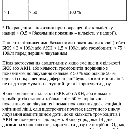
> 1
> 50
100 %
* Покращення = показник при покращенні ≥ кількість у
надирі + (0,5 × [базальний показник – кількість у надирі]).
Пацієнти зі зниженими базальними показниками крові (тобто
БКК < 3 × 109/л або АКН < 1,5 × 109/л, або тромбоцити < 75 ×
109/л) перед першим лікуванням
Після застосування азацитидину, якщо зменшення кількості
БКК або АКН, або кількості тромбоцитів порівняно з
показником до лікування складає ≤ 50 % або більше 50 %,
однак із покращенням диференціації будь-якої клітинної лінії,
не слід затримувати наступний цикл і коригувати дозу.
Якщо зменшення кількості БКК або АКН, або кількості
тромбоцитів становить більше ніж 50 % порівняно з
показником до лікування і немає покращення диференціації
клітинної лінії, слід відстрочити початок наступного циклу
лікування азацитидином доти, доки кількість тромбоцитів і
АКН не повернеться до норми. Якщо упродовж 14 днів
досягається покращення, коригувати дозу не потрібно. Однак,