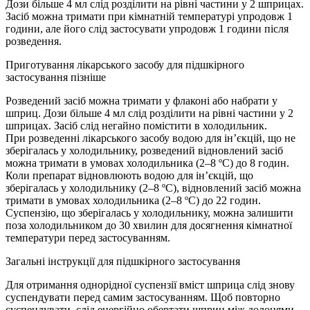
Дози більше 4 мл слід розділити на рівні частини у 2 шприцах.
Засіб можна тримати при кімнатній температурі упродовж 1
години, але його слід застосувати упродовж 1 години після
розведення.
Приготування лікарського засобу для підшкірного
застосування пізніше
Розведений засіб можна тримати у флаконі або набрати у
шприц. Дози більше 4 мл слід розділити на рівні частини у 2
шприцах. Засіб слід негайно помістити в холодильник.
При розведенні лікарського засобу водою для ін’єкцій, що не
зберігалась у холодильнику, розведений відновлений засіб
можна тримати в умовах холодильника (2–8 ºC) до 8 годин.
Коли препарат відновлюють водою для ін’єкцій, що
зберігалась у холодильнику (2–8 ºC), відновлений засіб можна
тримати в умовах холодильника (2–8 ºC) до 22 годин.
Суспензію, що зберігалась у холодильнику, можна залишити
поза холодильником до 30 хвилин для досягнення кімнатної
температури перед застосуванням.
Загальні інструкції для підшкірного застосування
Для отримання однорідної суспензії вміст шприца слід знову
суспендувати перед самим застосуванням. Щоб повторно
суспендувати, слід енергійно обертати шприц між долонями