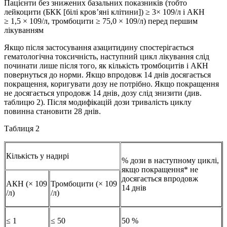
Пацієнти без знижених базальних показників (тобто
лейкоцити (БКК [білі кров’яні клітини]) ≥ 3× 109/л і АКН
≥ 1,5 × 109/л, тромбоцити ≥ 75,0 × 109/л) перед першим
лікуванням
Якщо після застосування азацитидину спостерігається
гематологічна токсичність, наступний цикл лікування слід
починати лише після того, як кількість тромбоцитів і АКН
повернуться до норми. Якщо впродовж 14 днів досягається
покращення, коригувати дозу не потрібно. Якщо покращення
не досягається упродовж 14 днів, дозу слід знизити (див.
таблицю 2). Після модифікацій дози тривалість циклу
повинна становити 28 днів.
Таблиця 2
Кількість у надирі
% дози в наступному циклі,
якщо покращення* не
досягається впродовж
АКН (× 109
Тромбоцити (× 109
14 днів
/л)
/л)
≤ 1
≤ 50
50 %