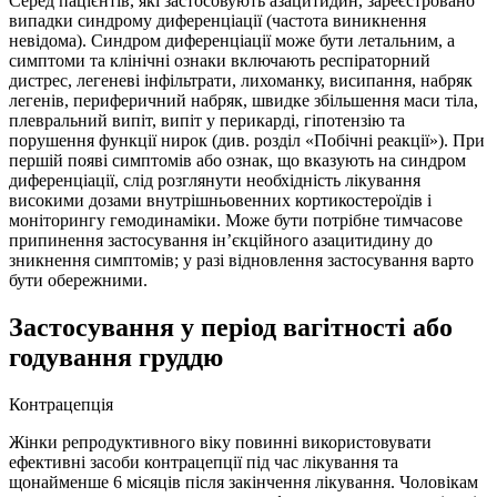
Серед пацієнтів, які застосовують азацитидин, зареєстровано
випадки синдрому диференціації (частота виникнення
невідома). Синдром диференціації може бути летальним, а
симптоми та клінічні ознаки включають респіраторний
дистрес, легеневі інфільтрати, лихоманку, висипання, набряк
легенів, периферичний набряк, швидке збільшення маси тіла,
плевральний випіт, випіт у перикарді, гіпотензію та
порушення функції нирок (див. розділ «Побічні реакції»). При
першій появі симптомів або ознак, що вказують на синдром
диференціації, слід розглянути необхідність лікування
високими дозами внутрішньовенних кортикостероїдів і
моніторингу гемодинаміки. Може бути потрібне тимчасове
припинення застосування ін’єкційного азацитидину до
зникнення симптомів; у разі відновлення застосування варто
бути обережними.
Застосування у період вагітності або
годування груддю
Контрацепція
Жінки репродуктивного віку повинні використовувати
ефективні засоби контрацепції під час лікування та
щонайменше 6 місяців після закінчення лікування. Чоловікам