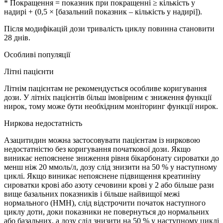
* Покращення = показник при покращенні ≥ кількість у
надирі + (0,5 × [базальний показник – кількість у надирі]).
Після модифікацій дози тривалість циклу повинна становити
28 днів.
Особливі популяції
Літні пацієнти
Літнім пацієнтам не рекомендується особливе коригування
дози. У літніх пацієнтів більш імовірним є зниження функції
нирок, тому може бути необхідним моніторинг функції нирок.
Ниркова недостатність
Азацитидин можна застосовувати пацієнтам із нирковою
недостатністю без коригування початкової дози. Якщо
виникає непояснене зниження рівня бікарбонату сироватки до
менш ніж 20 ммоль/л, дозу слід знизити на 50 % у наступному
циклі. Якщо виникає непояснене підвищення креатиніну
сироватки крові або азоту сечовини крові у 2 або більше рази
вище базальних показників і більше найвищої межі
нормального (НМН), слід відстрочити початок наступного
циклу доти, доки показники не повернуться до нормальних
або базальних, а дозу слід знизити на 50 % у наступному циклі