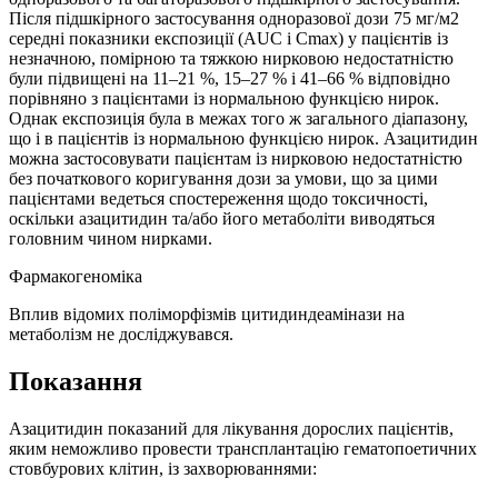
Після підшкірного застосування одноразової дози 75 мг/м2
середні показники експозиції (AUC і Cmax) у пацієнтів із
незначною, помірною та тяжкою нирковою недостатністю
були підвищені на 11–21 %, 15–27 % і 41–66 % відповідно
порівняно з пацієнтами із нормальною функцією нирок.
Однак експозиція була в межах того ж загального діапазону,
що і в пацієнтів із нормальною функцією нирок. Азацитидин
можна застосовувати пацієнтам із нирковою недостатністю
без початкового коригування дози за умови, що за цими
пацієнтами ведеться спостереження щодо токсичності,
оскільки азацитидин та/або його метаболіти виводяться
головним чином нирками.
Фармакогеноміка
Вплив відомих поліморфізмів цитидиндеамінази на
метаболізм не досліджувався.
Показання
Азацитидин показаний для лікування дорослих пацієнтів,
яким неможливо провести трансплантацію гематопоетичних
стовбурових клітин, із захворюваннями: