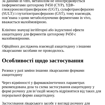
За даними in vitro, метаболізм не опосередковується
ізоферментами цитохрому P450 (CYP), УДФ-
глюкуронозилтрансферазою (UGT), сульфотрансферазою
(SULT) і глутатіонтрансферазою (GST), тому взаємодія,
пов’язана з цими метаболізуючими ферментами in vivo,
вважається малоймовірною.
Клінічно значущі інгібіторні або індуктивні ефекти
азацитидину для ферментів цитохрому P450 є
малоймовірними.
Офіційних досліджень взаємодії азацитидину з іншими
лікарськими засобами не проводилось.
Особливості щодо застосування
Ризики у разі заміни іншими лікарськими формами
азацитидину
Через відмінності у фармакокінетичних параметрах
рекомендована доза та схема застосування азацитидину у
формі розчину для ін’єкцій можуть відрізнятися від таких для
пероральної форми азацитидину.
Застосування лікарського засобу у вигляді розчину для