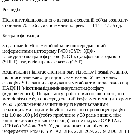
Розподіл
Після внутрішньовенного введення середній об’єм розподілу
становив 76 ± 26 л, а системний кліренс — 147 ± 47 л/год.
Біотрансформація
За даними in vitro, метаболізм не опосередкований
ізоферментами цитохрому P450 (CYP), УДФ-
глюкуронозилтрансферазою (UGT), сульфотрансферазою
(SULT) і глутатіонтрансферазою (GST).
Азацитидин підлягає спонтанному гідролізу і деамінуванню,
що опосередковано цитидин- деаміназою. У печінкових
фракціях S9 людини формування метаболітів не залежало від
НАДФН [нікотинамідаденіндинуклеотидфосфату
(відновленого)]. Це дає змогу зробити висновок про те, що
метаболізм не був опосередкований ізоферментами цитохрому
P450. Дослідження азацитидину із культивованими
гепатоцитами людини іn vitro вказує, що при концентраціях
від 1,0 до 100 μM (тобто приблизно у 30 разів вищих, ніж
клінічно досягнуті концентрації) він не індукує CYP 1A2,
2C19 або 3A4 чи 3A5. У дослідженнях пригнічення
ізоферментів P450 (CYP 1A2, 2B6, 2C8, 2C9, 2C19, 2D6, 2E1 і