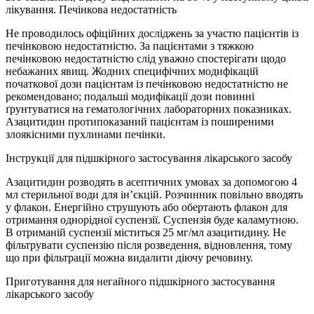
лікування. Печінкова недостатність
Не проводилось офіційних досліджень за участю пацієнтів із
печінковою недостатністю. За пацієнтами з тяжкою
печінковою недостатністю слід уважно спостерігати щодо
небажаних явищ. Жодних специфічних модифікацій
початкової дози пацієнтам із печінковою недостатністю не
рекомендовано; подальші модифікації дози повинні
ґрунтуватися на гематологічних лабораторних показниках.
Азацитидин протипоказаний пацієнтам із поширеними
злоякісними пухлинами печінки.
Інструкції для підшкірного застосування лікарського засобу
Азацитидин розводять в асептичних умовах за допомогою 4
мл стерильної води для ін’єкцій. Розчинник повільно вводять
у флакон. Енергійно струшують або обертають флакон для
отримання однорідної суспензії. Суспензія буде каламутною.
В отриманій суспензії міститься 25 мг/мл азацитидину. Не
фільтрувати суспензію після розведення, відновлення, тому
що при фільтрації можна видалити діючу речовину.
Приготування для негайного підшкірного застосування
лікарського засобу