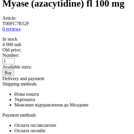
Myase (azacytidine) fl 100 mg
Article:
T00FC7B52F
0 reviews
In stock
4 000
uah
Old price:
Number:
Available sizes:
Buy
Delivery and payment
Shipping methods
Нова пошта
Укрпошта
Можливе відправлення до Молдови
Payment methods
Оплата післяплатою
Оплата онлайн