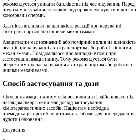
рекомендується уникати батьківства під час лікування. Перед
початком лікування чоловіків слід проконсультувати відносно
консервації сперми.
Здатність впливати на швидкість реакції при керуванні
автотранспортом або іншими механізмами
Азацитидин має незначний або помірний вплив на швидкість
реакції при керуванні автотранспортом або роботі з іншими
механізмами. Повідомлялося про випадки втоми при
застосуванні азацитидину. Тому рекомендується бути
обережним під час керування автотранспортом або роботи з
іншими механізмами.
Спосіб застосування та дози
Лікування азацитидином слід розпочинати і здійснювати під
наглядом лікаря, який має досвід застосування
хіміотерапевтичних засобів. Пацієнтам необхідна
премедикація протиблювотними засобами для попередження
нудоти і блювання.
Дозування