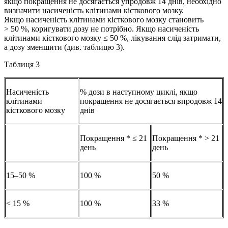
якщо покращення не досягається упродовж 14 днів, необхідно
визначити насиченість клітинами кісткового мозку.
Якщо насиченість клітинами кісткового мозку становить
> 50 %, коригувати дозу не потрібно. Якщо насиченість
клітинами кісткового мозку ≤ 50 %, лікування слід затримати,
а дозу зменшити (див. таблицю 3).
Таблиця 3
Насиченість
% дози в наступному циклі, якщо
клітинами
покращення не досягається впродовж 14
кісткового мозку
днів
Покращення * ≤ 21
Покращення * > 21
день
день
15–50 %
100 %
50 %
< 15 %
100 %
33 %