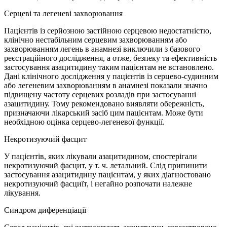
Серцеві та легеневі захворювання
Пацієнтів із серйозною застійною серцевою недостатністю,
клінічно нестабільним серцевим захворюванням або
захворюванням легень в анамнезі виключили з базового
реєстраційного дослідження, а отже, безпеку та ефективність
застосування азацитидину таким пацієнтам не встановлено.
Дані клінічного дослідження у пацієнтів із серцево-судинним
або легеневим захворюванням в анамнезі показали значно
підвищену частоту серцевих розладів при застосуванні
азацитидину. Тому рекомендовано виявляти обережність,
призначаючи лікарський засіб цим пацієнтам. Може бути
необхідною оцінка серцево-легеневої функції.
Некротизуючий фасцит
У пацієнтів, яких лікували азацитидином, спостерігали
некротизуючий фасцит, у т. ч. летальний. Слід припинити
застосування азацитидину пацієнтам, у яких діагностовано
некротизуючий фасциїт, і негайно розпочати належне
лікування.
Синдром диференціації