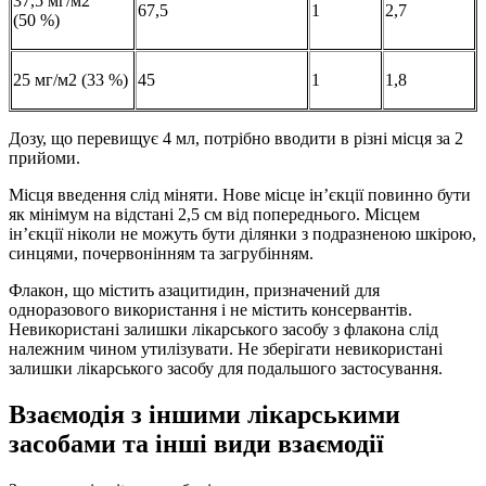
37,5 мг/м2
67,5
1
2,7
(50 %)
25 мг/м2 (33 %)
45
1
1,8
Дозу, що перевищує 4 мл, потрібно вводити в різні місця за 2
прийоми.
Місця введення слід міняти. Нове місце ін’єкції повинно бути
як мінімум на відстані 2,5 см від попереднього. Місцем
ін’єкції ніколи не можуть бути ділянки з подразненою шкірою,
синцями, почервонінням та загрубінням.
Флакон, що містить азацитидин, призначений для
одноразового використання і не містить консервантів.
Невикористані залишки лікарського засобу з флакона слід
належним чином утилізувати. Не зберігати невикористані
залишки лікарського засобу для подальшого застосування.
Взаємодія з іншими лікарськими
засобами та інші види взаємодії