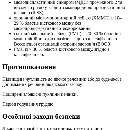
мієлодиспластичний синдром (МДС) проміжного-2 та
високого ризику, згідно з міжнародною прогностичною
шкалою (IPSS);
хронічний мієломоноцитарний лейкоз (ХММЛ) із 10–
29 % бластів кісткового мозку без
мієлопроліферативного захворювання;
гострий мієлоїдний лейкоз (ГМЛ) із 20–30 % бластів і
мультилінійною дисплазією, згідно з класифікацією
Всесвітньої організації охорони здоров’я (ВООЗ);
ГМЛ із > 30 % бластів кісткового мозку, згідно з
класифікацією.
Протипоказання
Підвищена чутливість до діючої речовини або до будь-якої з
допоміжних речовин лікарського засобу.
Поширені злоякісні пухлини печінки.
Період годування груддю.
Особливі заходи безпеки
Лікарський засіб є цитотоксичним, тому потрібно