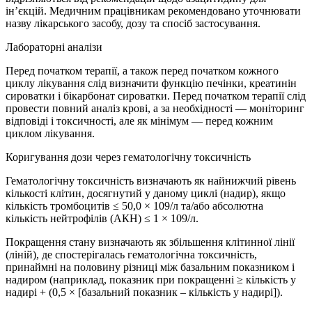
ін’єкцій. Медичним працівникам рекомендовано уточнювати
назву лікарського засобу, дозу та спосіб застосування.
Лабораторні аналізи
Перед початком терапії, а також перед початком кожного
циклу лікування слід визначити функцію печінки, креатинін
сироватки і бікарбонат сироватки. Перед початком терапії слід
провести повний аналіз крові, а за необхідності — моніторинг
відповіді і токсичності, але як мінімум — перед кожним
циклом лікування.
Коригування дози через гематологічну токсичність
Гематологічну токсичність визначають як найнижчий рівень
кількості клітин, досягнутий у даному циклі (надир), якщо
кількість тромбоцитів ≤ 50,0 × 109/л та/або абсолютна
кількість нейтрофілів (АКН) ≤ 1 × 109/л.
Покращення стану визначають як збільшення клітинної лінії
(ліній), де спостерігалась гематологічна токсичність,
принаймні на половину різниці між базальним показником і
надиром (наприклад, показник при покращенні ≥ кількість у
надирі + (0,5 × [базальний показник – кількість у надирі]).