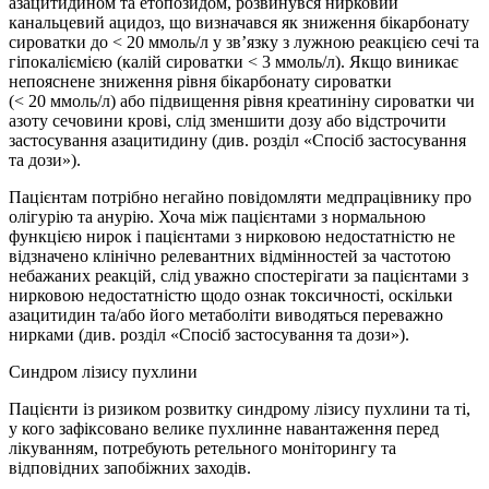
азацитидином та етопозидом, розвинувся нирковий
канальцевий ацидоз, що визначався як зниження бікарбонату
сироватки до < 20 ммоль/л у зв’язку з лужною реакцією сечі та
гіпокаліємією (калій сироватки < 3 ммоль/л). Якщо виникає
непояснене зниження рівня бікарбонату сироватки
(< 20 ммоль/л) або підвищення рівня креатиніну сироватки чи
азоту сечовини крові, слід зменшити дозу або відстрочити
застосування азацитидину (див. розділ «Спосіб застосування
та дози»).
Пацієнтам потрібно негайно повідомляти медпрацівнику про
олігурію та анурію. Хоча між пацієнтами з нормальною
функцією нирок і пацієнтами з нирковою недостатністю не
відзначено клінічно релевантних відмінностей за частотою
небажаних реакцій, слід уважно спостерігати за пацієнтами з
нирковою недостатністю щодо ознак токсичності, оскільки
азацитидин та/або його метаболіти виводяться переважно
нирками (див. розділ «Спосіб застосування та дози»).
Синдром лізису пухлини
Пацієнти із ризиком розвитку синдрому лізису пухлини та ті,
у кого зафіксовано велике пухлинне навантаження перед
лікуванням, потребують ретельного моніторингу та
відповідних запобіжних заходів.