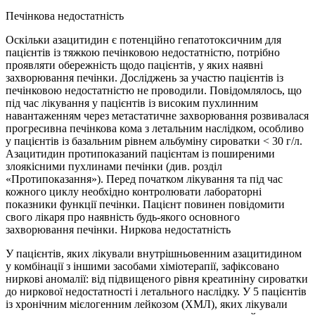
Печінкова недостатність
Оскільки азацитидин є потенційно гепатотоксичним для
пацієнтів із тяжкою печінковою недостатністю, потрібно
проявляти обережність щодо пацієнтів, у яких наявні
захворювання печінки. Досліджень за участю пацієнтів із
печінковою недостатністю не проводили. Повідомлялось, що
під час лікування у пацієнтів із високим пухлинним
навантаженням через метастатичне захворювання розвивалася
прогресивна печінкова кома з летальним наслідком, особливо
у пацієнтів із базальним рівнем альбуміну сироватки < 30 г/л.
Азацитидин протипоказаний пацієнтам із поширеними
злоякісними пухлинами печінки (див. розділ
«Протипоказання»). Перед початком лікування та під час
кожного циклу необхідно контролювати лабораторні
показники функції печінки. Пацієнт повинен повідомити
свого лікаря про наявність будь-якого основного
захворювання печінки. Ниркова недостатність
У пацієнтів, яких лікували внутрішньовенним азацитидином
у комбінації з іншими засобами хіміотерапії, зафіксовано
ниркові аномалії: від підвищеного рівня креатиніну сироватки
до ниркової недостатності і летального наслідку. У 5 пацієнтів
із хронічним мієлогенним лейкозом (ХМЛ), яких лікували