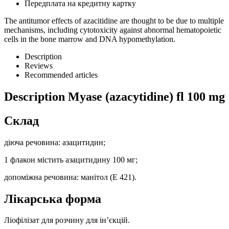
Передплата на кредитну картку
The antitumor effects of azacitidine are thought to be due to multiple
mechanisms, including cytotoxicity against abnormal hematopoietic
cells in the bone marrow and DNA hypomethylation.
Description
Reviews
Recommended articles
Description
Myase (azacytidine) fl 100 mg
Склад
діюча речовина: азацитидин;
1 флакон містить азацитидину 100 мг;
допоміжна речовина: манітол (Е 421).
Лікарська форма
Ліофілізат для розчину для ін’єкцій.