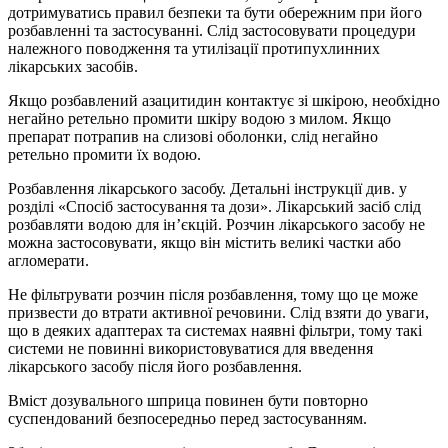
дотримуватись правил безпеки та бути обережним при його
розбавленні та застосуванні. Слід застосовувати процедури
належного поводження та утилізації протипухлинних
лікарських засобів.
Якщо розбавлений азацитидин контактує зі шкірою, необхідно
негайно ретельно промити шкіру водою з милом. Якщо
препарат потрапив на слизові оболонки, слід негайно
ретельно промити їх водою.
Розбавлення лікарського засобу. Детальні інструкції див. у
розділі «Спосіб застосування та дози». Лікарський засіб слід
розбавляти водою для ін’єкцій. Розчин лікарського засобу не
можна застосовувати, якщо він містить великі частки або
агломерати.
Не фільтрувати розчин після розбавлення, тому що це може
призвести до втрати активної речовини. Слід взяти до уваги,
що в деяких адаптерах та системах наявні фільтри, тому такі
системи не повинні використовуватися для введення
лікарського засобу після його розбавлення.
Вміст дозувального шприца повинен бути повторно
суспендований безпосередньо перед застосуванням.