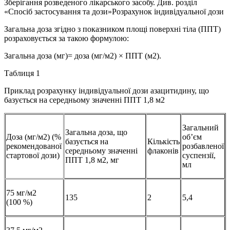
Зберігання розведеного лікарського засобу. Див. розділ
«Спосіб застосування та дози»Розрахунок індивідуальної дози
Загальна доза згідно з показником площі поверхні тіла (ППТ)
розраховується за такою формулою:
Загальна доза (мг)= доза (мг/м2) × ППТ (м2).
Таблиця 1
Приклад розрахунку індивідуальної дози азацитидину, що
базується на середньому значенні ППТ 1,8 м2
Загальний
Загальна доза, що
Доза (мг/м2) (%
об’єм
базується на
Кількість
рекомендованої
розбавленої
середньому значенні
флаконів
стартової дози)
суспензії,
ППТ 1,8 м2, мг
мл
75 мг/м2
135
2
5,4
(100 %)