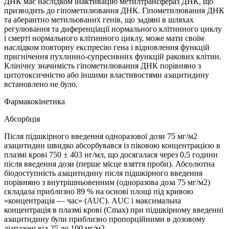
ДНК має наслідком інактивацію метилтрансфераз ДНК, що
призводить до гіпометилювання ДНК. Гіпометилювання ДНК
та аберантно метильованих генів, що задіяні в шляхах
регулювання та диференціації нормального клітинного циклу
і смерті нормального клітинного циклу, може мати своїм
наслідком повторну експресію гена і відновлення функцій
пригнічення пухлинно-супресивних функцій ракових клітин.
Клінічну значимість гіпометилювання ДНК порівняно з
цитотоксичністю або іншими властивостями азацитидину
встановлено не було.
Фармакокінетика
Абсорбція
Після підшкірного введення одноразової дози 75 мг/м2
азацитидин швидко абсорбувався із піковою концентрацією в
плазмі крові 750 ± 403 нг/мл, що досягалася через 0,5 години
після введення дози (перше місце взяття проби). Абсолютна
біодоступність азацитидину після підшкірного введення
порівняно з внутрішньовенним (одноразова доза 75 мг/м2)
складала приблизно 89 % на основі площі під кривою
«концентрація — час» (АUC). АUC і максимальна
концентрація в плазмі крові (Cmax) при підшкірному введенні
азацитидину були приблизно пропорційними в дозовому
діапазоні від 25 до 100 мг/м2.