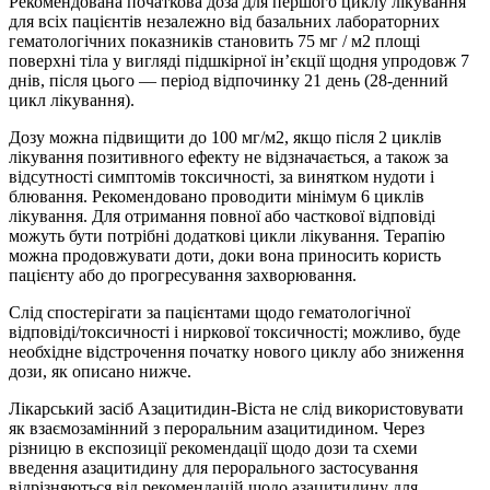
Рекомендована початкова доза для першого циклу лікування
для всіх пацієнтів незалежно від базальних лабораторних
гематологічних показників становить 75 мг / м2 площі
поверхні тіла у вигляді підшкірної ін’єкції щодня упродовж 7
днів, після цього — період відпочинку 21 день (28-денний
цикл лікування).
Дозу можна підвищити до 100 мг/м2, якщо після 2 циклів
лікування позитивного ефекту не відзначається, а також за
відсутності симптомів токсичності, за винятком нудоти і
блювання. Рекомендовано проводити мінімум 6 циклів
лікування. Для отримання повної або часткової відповіді
можуть бути потрібні додаткові цикли лікування. Терапію
можна продовжувати доти, доки вона приносить користь
пацієнту або до прогресування захворювання.
Слід спостерігати за пацієнтами щодо гематологічної
відповіді/токсичності і ниркової токсичності; можливо, буде
необхідне відстрочення початку нового циклу або зниження
дози, як описано нижче.
Лікарський засіб Азацитидин-Віста не слід використовувати
як взаємозамінний з пероральним азацитидином. Через
різницю в експозиції рекомендації щодо дози та схеми
введення азацитидину для перорального застосування
відрізняються від рекомендацій щодо азацитидину для