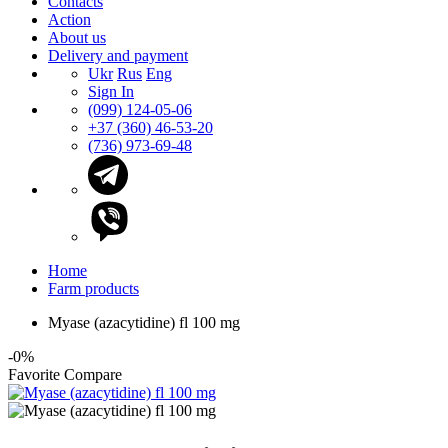
Contacts
Action
About us
Delivery and payment
Ukr
Rus
Eng
Sign In
(099) 124-05-06
+37 (360) 46-53-20
(736) 973-69-48
Home
Farm products
Myase (azacytidine) fl 100 mg
-0%
Favorite
Compare