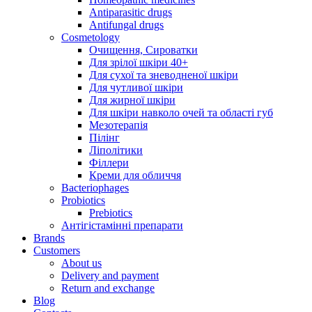
Antiparasitic drugs
Antifungal drugs
Cosmetology
Очищення, Сироватки
Для зрілої шкіри 40+
Для сухої та зневодненої шкіри
Для чутливої шкіри
Для жирної шкіри
Для шкіри навколо очей та області губ
Мезотерапія
Пілінг
Ліполітики
Філлери
Креми для обличчя
Bacteriophages
Probiotics
Prebiotics
Антігістамінні препарати
Brands
Customers
About us
Delivery and payment
Return and exchange
Blog