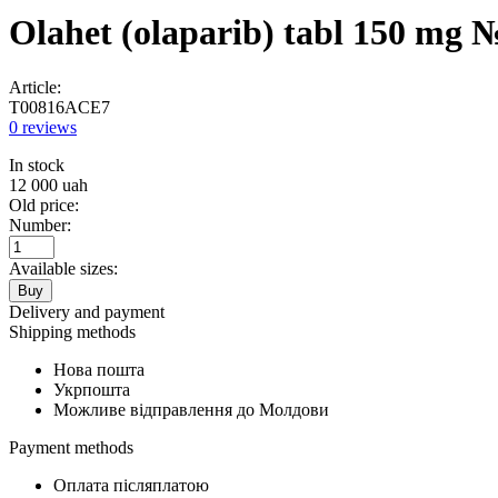
Olahet (olaparib) tabl 150 mg 
Article:
T00816ACE7
0 reviews
In stock
12 000
uah
Old price:
Number:
Available sizes:
Buy
Delivery and payment
Shipping methods
Нова пошта
Укрпошта
Можливе відправлення до Молдови
Payment methods
Оплата післяплатою