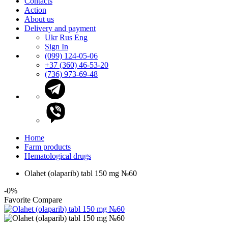
Contacts
Action
About us
Delivery and payment
Ukr
Rus
Eng
Sign In
(099) 124-05-06
+37 (360) 46-53-20
(736) 973-69-48
Home
Farm products
Hematological drugs
Olahet (olaparib) tabl 150 mg №60
-0%
Favorite
Compare