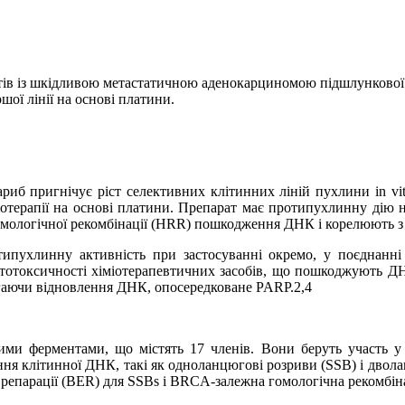
тів із шкідливою метастатичною аденокарциномою підшлункової 
шої лінії на основі платини.
иб пригнічує ріст селективних клітинних ліній пухлини in vi
іміотерапії на основі платини. Препарат має протипухлинну дію
гомологічної рекомбінації (HRR) пошкодження ДНК і корелюють з
ипухлинну активність при застосуванні окремо, у поєднанні
итотоксичності хіміотерапевтичних засобів, що пошкоджують ДНК
бігаючи відновлення ДНК, опосередковане PARP.2,4
ими ферментами, що містять 17 членів. Вони беруть участь у
я клітинної ДНК, такі як одноланцюгові розриви (SSB) і дволан
 репарації (BER) для SSBs і BRCA-залежна гомологічна рекомбін