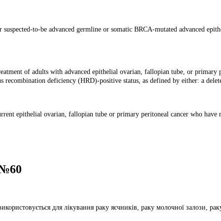
 or suspected-to-be advanced germline or somatic BRCA-mutated advanced epithel
atment of adults with advanced epithelial ovarian, fallopian tube, or primary p
recombination deficiency (HRD)-positive status, as defined by either: a delet
current epithelial ovarian, fallopian tube or primary peritoneal cancer who hav
g №60
користовується для лікування раку яєчників, раку молочної залози, раку