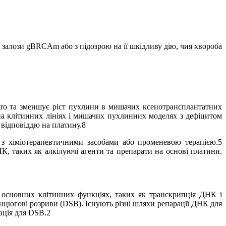
залози gBRCAm або з підозрою на її шкідливу дію, чия хвороба
tro та зменшує ріст пухлини в мишачих ксенотрансплантатних
 на клітинних лініях і мишачих пухлинних моделях з дефіцитом
 відповіддю на платину.8
 з хіміотерапевтичними засобами або променевою терапією.5
, таких як алкілуючі агенти та препарати на основі платини.
 основних клітинних функціях, таких як транскрипція ДНК і
цюгові розриви (DSB). Існують різні шляхи репарації ДНК для
ація для DSB.2