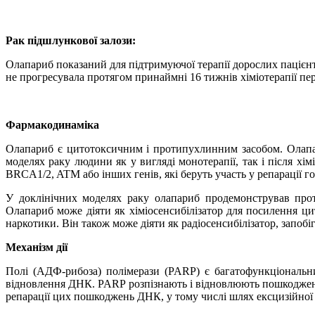
Рак підшлункової залози:
Олапариб показаний для підтримуючої терапії дорослих пацієн
не прогресувала протягом принаймні 16 тижнів хіміотерапії пер
Фармакодинаміка
Олапариб є цитотоксичним і протипухлинним засобом. Олапар
моделях раку людини як у вигляді монотерапії, так і після х
BRCA1/2, ATM або інших генів, які беруть участь у репарації 
У доклінічних моделях раку олапариб продемонстрував прот
Олапариб може діяти як хіміосенсибілізатор для посилення ц
наркотики. Він також може діяти як радіосенсибілізатор, запо
Механізм дії
Полі (АДФ-рибоза) полімерази (PARP) є багатофункціональн
відновлення ДНК. PARP розпізнають і відновлюють пошкодженн
репарації цих пошкоджень ДНК, у тому числі шлях ексцизійної