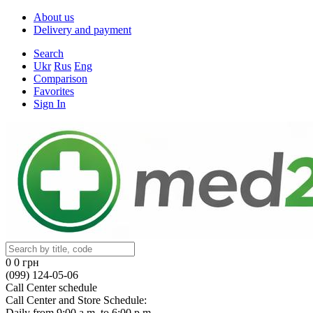
About us
Delivery and payment
Search
Ukr
Rus
Eng
Comparison
Favorites
Sign In
0
0 грн
(099) 124-05-06
Call Center schedule
Call Center and Store Schedule:
Daily from 9:00 a.m. to 6:00 p.m