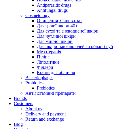
Antiparasitic drugs
Antifungal drugs
Cosmetology
Очищення, Сироватки
Для зрілої шкіри 40+
Для сухої та зневодненої шкіри
Для чутливої шкіри
Для жирної шкіри
Для шкіри навколо очей та області губ
Мезотерапія
Пілінг
Ліполітики
Філлери
Креми для обличчя
Bacteriophages
Probiotics
Prebiotics
Антігістамінні препарати
Brands
Customers
About us
Delivery and payment
Return and exchange
Blog