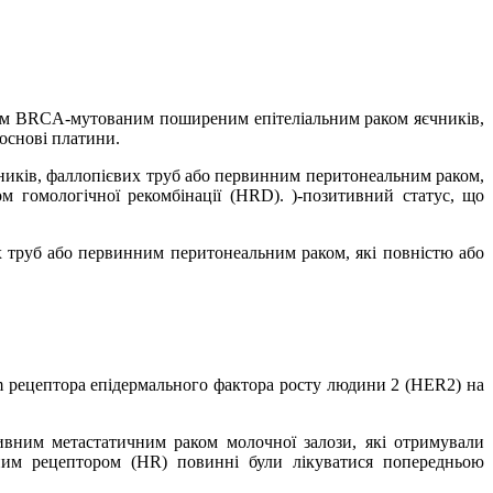
ним BRCA-мутованим поширеним епітеліальним раком яєчників,
 основі платини.
чників, фаллопієвих труб або первинним перитонеальним раком,
ом гомологічної рекомбінації (HRD). )-позитивний статус, що
х труб або первинним перитонеальним раком, які повністю або
 рецептора епідермального фактора росту людини 2 (HER2) на
вним метастатичним раком молочної залози, які отримували
ьним рецептором (HR) повинні були лікуватися попередньою