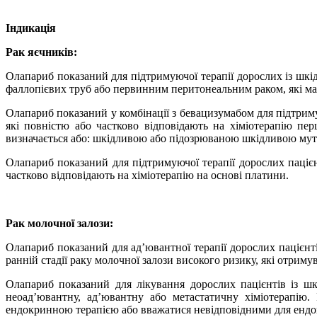
Індикація
Рак яєчників:
Олапариб показаний для підтримуючої терапії дорослих із ш
фаллопієвих труб або первинним перитонеальним раком, які маю
Олапариб показаний у комбінації з бевацизумабом для підтрим
які повністю або частково відповідають на хіміотерапію пер
визначається або: шкідливою або підозрюваною шкідливою мут
Олапариб показаний для підтримуючої терапії дорослих паціє
частково відповідають на хіміотерапію на основі платини.
Рак молочної залози:
Олапариб показаний для ад’ювантної терапії дорослих паціє
ранній стадії раку молочної залози високого ризику, які отрим
Олапариб показаний для лікування дорослих пацієнтів із 
неоад’ювантну, ад’ювантну або метастатичну хіміотерапію
ендокринною терапією або вважатися невідповідними для ендок