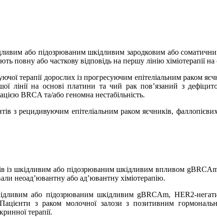
кідливим або підозрюваним шкідливим зародковим або соматич
ть повну або часткову відповідь на першу лінію хіміотерапії на
уючої терапії дорослих із прогресуючим епітеліальним раком яє
шої лінії на основі платини та чий рак пов’язаний з дефіцит
ацією BRCA та/або геномна нестабільність.
нтів з рецидивуючим епітеліальним раком яєчників, фаллопієви
нтів із шкідливим або підозрюваним шкідливим впливом gBRCAm
ували неоад’ювантну або ад’ювантну хіміотерапію.
шкідливим або підозрюваним шкідливим gBRCAm, HER2-негати
. Пацієнти з раком молочної залози з позитивним гормонал
ринної терапії.