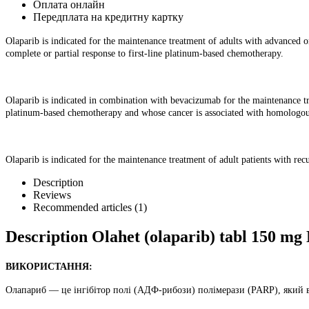
Оплата онлайн
Передплата на кредитну картку
Olaparib is indicated for the maintenance treatment of adults with advanced
complete or partial response to first-line platinum-based chemotherapy.
Olaparib is indicated in combination with bevacizumab for the maintenance tre
platinum-based chemotherapy and whose cancer is associated with homologous 
Olaparib is indicated for the maintenance treatment of adult patients with re
Description
Reviews
Recommended articles
(1)
Description
Olahet (olaparib) tabl 150 m
ВИКОРИСТАННЯ:
Олапариб — це інгібітор полі (АДФ-рибози) полімерази (PARP), який ви