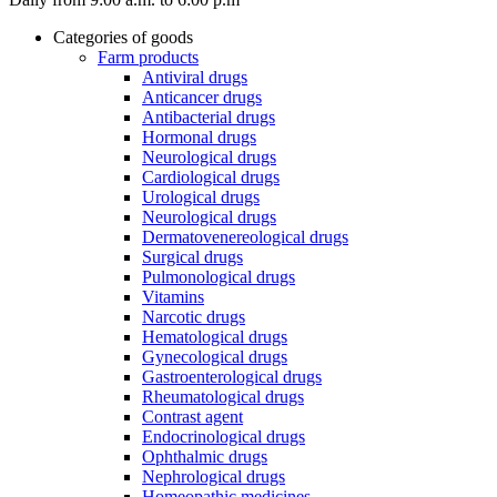
Categories of goods
Farm products
Antiviral drugs
Anticancer drugs
Antibacterial drugs
Hormonal drugs
Neurological drugs
Cardiological drugs
Urological drugs
Neurological drugs
Dermatovenereological drugs
Surgical drugs
Pulmonological drugs
Vitamins
Narcotic drugs
Hematological drugs
Gynecological drugs
Gastroenterological drugs
Rheumatological drugs
Contrast agent
Endocrinological drugs
Ophthalmic drugs
Nephrological drugs
Homeopathic medicines