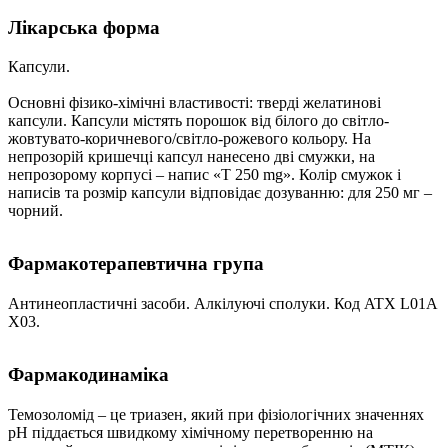
Лікарська форма
Капсули.
Основні фізико-хімічні властивості
: тверді желатинові
капсули. Капсули містять порошок від білого до світло-
жовтувато-коричневого/світло-рожевого кольору. На
непрозорій кришечці капсул нанесено дві смужки, на
непрозорому корпусі – напис «Т 250 mg». Колір смужок і
написів та розмір капсули відповідає дозуванню: для 250 мг –
чорний.
Фармакотерапевтична група
Антинеопластичні засоби. Алкілуючі сполуки. Код ATХ L01A
X03.
Фармакодинаміка
Темозоломід – це триазен, який при фізіологічних значеннях
рН піддається швидкому хімічному перетворенню на