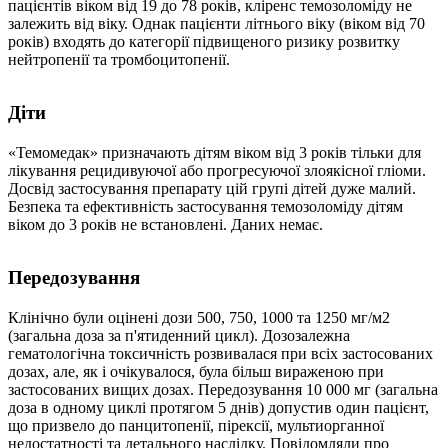
пацієнтів віком від 19 до 78 років, кліренс темозоломіду не
залежить від віку. Однак пацієнти літнього віку (віком від 70
років) входять до категорії підвищеного ризику розвитку
нейтропенії та тромбоцитопенії.
Діти
«Темомедак» призначають дітям віком від 3 років тільки для
лікування рецидивуючої або прогресуючої злоякісної гліоми.
Досвід застосування препарату цій групі дітей дуже малий.
Безпека та ефективність застосування темозоломіду дітям
віком до 3 років не встановлені. Даних немає.
Передозування
Клінічно були оцінені дози 500, 750, 1000 та 1250 мг/м2
(загальна доза за п'ятиденний цикл). Дозозалежна
гематологічна токсичність розвивалася при всіх застосованих
дозах, але, як і очікувалося, була більш вираженою при
застосованих вищих дозах. Передозування 10 000 мг (загальна
доза в одному циклі протягом 5 днів) допустив один пацієнт,
що призвело до панцитопенії, пірексії, мультиорганної
недостатності та летального наслідку. Повідомляли про