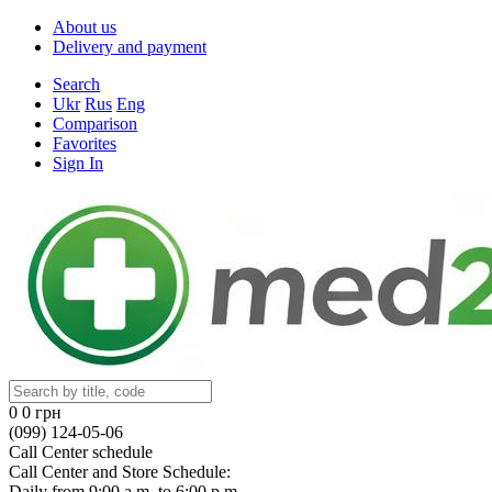
About us
Delivery and payment
Search
Ukr
Rus
Eng
Comparison
Favorites
Sign In
0
0 грн
(099) 124-05-06
Call Center schedule
Call Center and Store Schedule:
Daily from 9:00 a.m. to 6:00 p.m