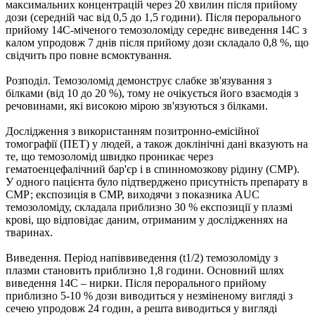
максимальних концентрацій через 20 хвилин після прийому
дози (середній час від 0,5 до 1,5 години). Після перорального
прийому 14С-міченого темозоломіду середнє виведення 14С з
калом упродовж 7 днів після прийому дози складало 0,8 %, що
свідчить про повне всмоктування.
Розподіл.
Темозоломід демонструє слабке зв'язування з
білками (від 10 до 20 %), тому не очікується його взаємодія з
речовинами, які високою мірою зв'язуються з білками.
Дослідження з використанням позитронно-емісійної
томографії (ПЕТ) у людей, а також доклінічні дані вказують на
те, що темозоломід швидко проникає через
гематоенцефалічний бар'єр і в спинномозкову рідину (СМР).
У одного пацієнта було підтверджено присутність препарату в
СМР; експозиція в СМР, виходячи з показника AUC
темозоломіду, складала приблизно 30 % експозиції у плазмі
крові, що відповідає даним, отриманим у дослідженнях на
тваринах.
Виведення.
Період напіввиведення (t1/2) темозоломіду з
плазми становить приблизно 1,8 години. Основний шлях
виведення 14С – нирки. Після перорального прийому
приблизно 5-10 % дози виводиться у незміненому вигляді з
сечею упродовж 24 годин, а решта виводиться у вигляді