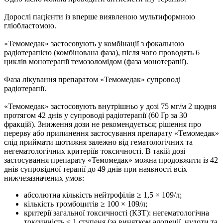
Дорослі пацієнти із вперше виявленою мультиформною
гліобластомою.
«Темомедак» застосовують у комбінації з фокальною
радіотерапією (комбінована фаза), після чого проводять 6
циклів монотерапії темозоломідом (фаза монотерапії).
Фаза лікування препаратом «Темомедак» супроводі
радіотерапії.
«Темомедак» застосовують внутрішньо у дозі 75 мг/м 2 щодня
протягом 42 днів у супроводі радіотерапії (60 Гр за 30
фракцій). Зниження дози не рекомендується; рішення про
перерву або припинення застосування препарату «Темомедак»
слід приймати щотижня залежно від гематологічних та
негематологічних критеріїв токсичності. В такій дозі
застосування препарату «Темомедак» можна продовжити із 42
днів супровідної терапії до 49 днів при наявності всіх
нижчезазначених умов:
абсолютна кількість нейтрофілів ≥ 1,5 × 109/л;
кількість тромбоцитів ≥ 100 × 109/л;
критерії загальної токсичності (КЗТ): негематологічна
токсичність ≤ 1 ступеня (за винятком алопеції, нудоти та