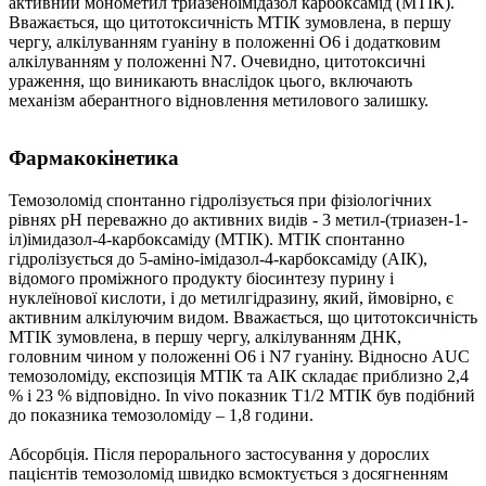
активний монометил триазеноімідазол карбоксамід (МТІК).
Вважається, що цитотоксичність МТІК зумовлена, в першу
чергу, алкілуванням гуаніну в положенні О6 і додатковим
алкілуванням у положенні N7. Очевидно, цитотоксичні
ураження, що виникають внаслідок цього, включають
механізм аберантного відновлення метилового залишку.
Фармакокінетика
Темозоломід спонтанно гідролізується при фізіологічних
рівнях рН переважно до активних видів - 3 метил-(триазен-1-
іл)імидазол-4-карбоксаміду (МТІК). МТІК спонтанно
гідролізується до 5-аміно-імідазол-4-карбоксаміду (АІК),
відомого проміжного продукту біосинтезу пурину і
нуклеїнової кислоти, і до метилгідразину, який, ймовірно, є
активним алкілуючим видом. Вважається, що цитотоксичність
МТІК зумовлена, в першу чергу, алкілуванням ДНК,
головним чином у положенні О6 і N7 гуаніну. Відносно AUC
темозоломіду, експозиція МТІК та АІК складає приблизно 2,4
% і 23 % відповідно. In vivo показник T1/2 МТІК був подібний
до показника темозоломіду – 1,8 години.
Абсорбція.
Після перорального застосування у дорослих
пацієнтів темозоломід швидко всмоктується з досягненням