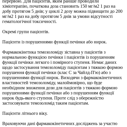
перервою. Для пацієнтів, яким раніше проводили
хіміотерапію, початкова доза становить 150 мг/м2 1 раз на
добу протягом 5 днів; у циклі 2 дозу можна підвищити до 200
мг/м2 1 раз на добу протягом 5 днів за умови відсутності
гематологічної токсичності.
Окремі групи пацієнтів.
Пацієнти із порушеннями функції печінки або нирок.
Фармакокінетика темозоломіду зіставна у пацієнтів з
нормальною функцією печінки і пацієнтів із порушенням
функції печінки легкого і помірного ступеня. Немає даних
щодо застосування темозоломіду пацієнтам з тяжкою формою
порушення функції печінки (клас С за Чайлд-П'ю) або з
порушеннями функції нирок. Виходячи з фармакокінетичних
властивостей темозоломіду, малоймовірно, що буде
необхідним зниження дози для пацієнтів з тяжкою формою
порушеннями функції печінки або з порушенням функції
нирок будь-якого ступеня. Проте слід з обережністю
застосовувати темозоломід таким пацієнтам.
Пацієнти літнього віку.
Враховуючи дані фармакокінетичних досліджень за участю