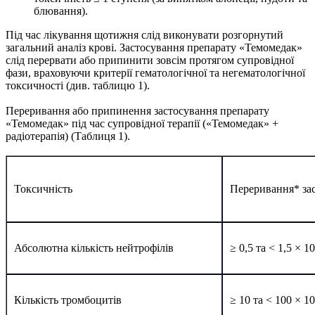
блювання).
Під час лікування щотижня слід виконувати розгорнутий
загальний аналіз крові. Застосування препарату «Темомедак»
слід перервати або припинити зовсім протягом супровідної
фази, враховуючи критерії гематологічної та негематологічної
токсичності (див. таблицю 1).
Переривання або припинення застосування препарату
«Темомедак» під час супровідної терапії («Темомедак» +
радіотерапія) (Таблиця 1).
Токсичність
Переривання
*
за
Абсолютна кількість нейтрофілів
≥ 0,5 та < 1,5 × 10
Кількість тромбоцитів
≥ 10 та < 100 × 10