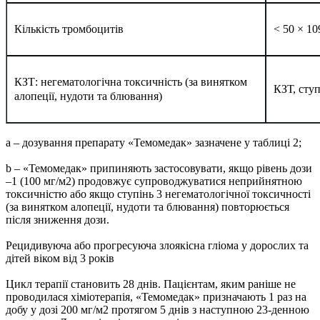
Кількість тромбоцитів
< 50 × 10
КЗТ: негематологічна токсичність (за винятком
КЗТ, ступ
алопеції, нудоти та блювання)
а – дозування препарату «Темомедак» зазначене у таблиці 2;
b – «Темомедак» припиняють застосовувати, якщо рівень дози
–1 (100 мг/м2) продовжує супроводжуватися неприйнятною
токсичністю або якщо ступінь 3 негематологічної токсичності
(за винятком алопеції, нудоти та блювання) повторюється
після зниження дози.
Рецидивуюча або прогресуюча злоякісна гліома у дорослих та
дітей віком від 3 років
Цикл терапії становить 28 днів. Пацієнтам, яким раніше не
проводилася хіміотерапія, «Темомедак» призначають 1 раз на
добу у дозі 200 мг/м2 протягом 5 днів з наступною 23-денною