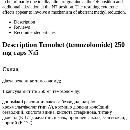
to be primarily due to alkylation of guanine at the O6 position and
additional alkylation at the N7 position. The resulting cytotoxic
effects appear to involve a mechanism of aberrant methyl reduction.
Description
Reviews
Recommended articles
Description
Temohet (temozolomide) 250
mg caps №5
Склад
діюча речовина
: темозоломід;
1 капсула містить 250 мг темозоломіду;
допоміжні речовини:
лактоза безводна, натрію
крохмальгліколят (тип А), кремнію діоксид колоїдний
безводний, кислота винна, кислота стеаринова, титану
діоксид (E 171), желатин, шелак, пропіленгліколь, заліза оксид
чорний (E 172).