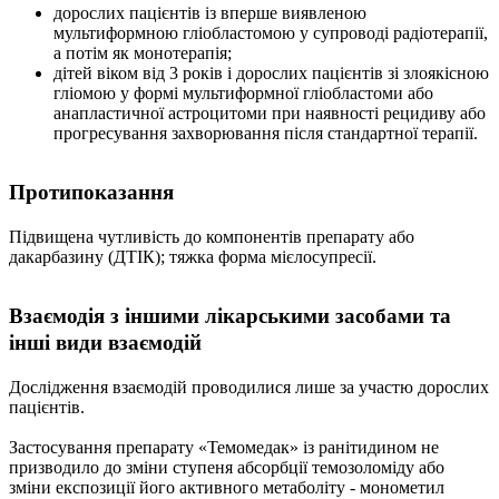
дорослих пацієнтів із вперше виявленою
мультиформною гліобластомою у супроводі радіотерапії,
а потім як монотерапія;
дітей віком від 3 років і дорослих пацієнтів зі злоякісною
гліомою у формі мультиформної гліобластоми або
анапластичної астроцитоми при наявності рецидиву або
прогресування захворювання після стандартної терапії.
Протипоказання
Підвищена чутливість до компонентів препарату або
дакарбазину (ДТІК); тяжка форма мієлосупресії.
Взаємодія з іншими лікарськими засобами та
інші види взаємодій
Дослідження взаємодій проводилися лише за участю дорослих
пацієнтів.
Застосування препарату «Темомедак» із ранітидином не
призводило до зміни ступеня абсорбції темозоломіду або
зміни експозиції його активного метаболіту - монометил