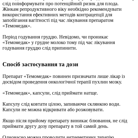
слід поінформувати про потенційний ризик для плода.
Жінкам репродуктивного віку необхідно рекомендувати
використання ефективних методів контрацепції для
запобігання вагітності під час лікування препаратом
«Темомедак».
Період годування груддю. Невідомо, чи проникає
«Темомедак» у грудне молоко тому під час лікування
годування груддю слід припинити.
Спосіб застосування та дози
Препарат «Темомедак» повинен призначати лише лікар із
досвідом проведення онкологічної терапії пухлин мозку.
«Темомедак», капсули, слід приймати натще.
Капсулу слід ковтати цілою, запиваючи склянкою води.
Капсули не можна відкривати або розжовувати.
Якщо після прийому препарату виникає блювання, не слід
приймати другу дозу препарату в той самий день.
Одночасно можна проводити антиеметичну терапію.