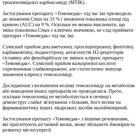
триазеноімідазол карбоксаміду (МТІК).
Застосування препарату «Темомедак» під час їжі призводило
до зниження Cmax на 33 % і зниження показника площі під
кривою (AUC) на 9 %. Оскільки не можна виключати, що
зміна показника Cmax є клінічно значимою, не слід приймати
препарат «Темомедак» під час їжі.
Сумісний прийом дексаметазону, прохлорперазину, фенітоїну,
карбамазепіну, ондансетрону, антагоністів Н2-рецепторів
гістаміну або фенобарбіталу не змінює кліренс препарату
«Темомедак». Сумісний прийом вальпроєвої кислоти
спричинював слабковиражене, але статистично значуще
зниження кліренсу темозоломіду.
Дослідження з визначення впливу темозоломіду на метаболізм
або виведення інших препаратів не проводилися. Проте,
оскільки темозоломід не метаболізується в печінці і
демонструє слабке зв'язування з білками, його вплив на
фармакокінетику інших лікарських засобів малоймовірний.
Застосування препаату «Темомедак» з іншими речовинами,
які пригнічують кістковий мозок, може збільшити ймовірність
розвитку мієлосупресії.