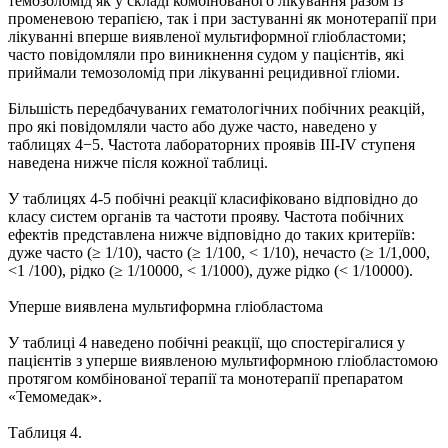
темозоломід як у складі комбінованого лікування разом із
променевою терапією, так і при застуванні як монотерапії при
лікуванні вперше виявленої мультиформної гліобластоми;
часто повідомляли про виникнення судом у пацієнтів, які
приймали темозоломід при лікуванні рецидивної гліоми.
Більшість передбачуваних гематологічних побічних реакцій,
про які повідомляли часто або дуже часто, наведено у
таблицях 4−5. Частота лабораторних проявів III-IV ступеня
наведена нижче після кожної таблиці.
У таблицях 4-5 побічні реакції класифіковано відповідно до
класу систем органів та частоти прояву. Частота побічних
ефектів представлена нижче відповідно до таких критеріїв:
дуже часто (≥ 1/10), часто (≥ 1/100, < 1/10), нечасто (≥ 1/1,000,
<1 /100), рідко (≥ 1/10000, < 1/1000), дуже рідко (< 1/10000).
Уперше виявлена мультиформна гліобластома
У таблиці 4 наведено побічні реакції, що спостерігалися у
пацієнтів з уперше виявленою мультиформною гліобластомою
протягом комбінованої терапії та монотерапії препаратом
«Темомедак».
Таблиця 4.