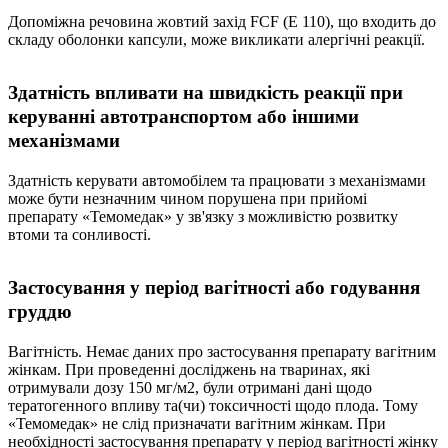
Допоміжна речовина жовтий захід FCF (E 110), що входить до
складу оболонки капсули, може викликати алергічні реакції.
Здатність впливати на швидкість реакції при
керуванні автотранспортом або іншими
механізмами
Здатність керувати автомобілем та працювати з механізмами
може бути незначним чином порушена при прийомі
препарату «Темомедак» у зв'язку з можливістю розвитку
втоми та сонливості.
Застосування у період вагітності або годування
груддю
Вагітність. Немає даних про застосування препарату вагітним
жінкам. При проведенні досліджень на тваринах, які
отримували дозу 150 мг/м2, були отримані дані щодо
тератогенного впливу та(чи) токсичності щодо плода. Тому
«Темомедак» не слід призначати вагітним жінкам. При
необхідності застосування препарату у період вагітності жінку