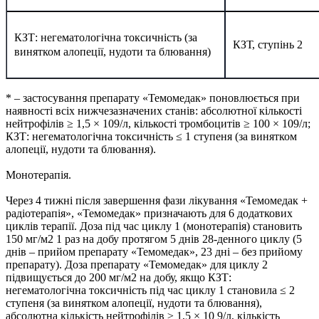
КЗТ: негематологічна токсичність (за
КЗТ, ступінь 2
винятком алопеції, нудоти та блювання)
* – застосування препарату «Темомедак» поновлюється при
наявності всіх нижчезазначених станів: абсолютної кількості
нейтрофілів ≥ 1,5 × 109/л, кількості тромбоцитів ≥ 100 × 109/л;
КЗТ: негематологічна токсичність ≤ 1 ступеня (за винятком
алопеції, нудоти та блювання).
Монотерапія.
Через 4 тижні після завершення фази лікування «Темомедак +
радіотерапія», «Темомедак» призначають для 6 додаткових
циклів терапії. Доза під час циклу 1 (монотерапія) становить
150 мг/м2 1 раз на добу протягом 5 днів 28-денного циклу (5
днів – прийом препарату «Темомедак», 23 дні – без прийому
препарату). Доза препарату «Темомедак» для циклу 2
підвищується до 200 мг/м2 на добу, якщо КЗТ:
негематологічна токсичність під час циклу 1 становила ≤ 2
ступеня (за винятком алопеції, нудоти та блювання),
абсолютна кількість нейтрофілів ≥ 1,5 × 10 9/л, кількість