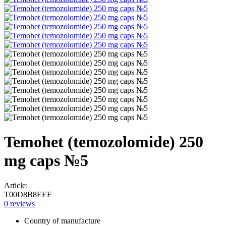
Temohet (temozolomide) 250
mg caps №5
Article:
T00D8B8EEF
0 reviews
Country of manufacture