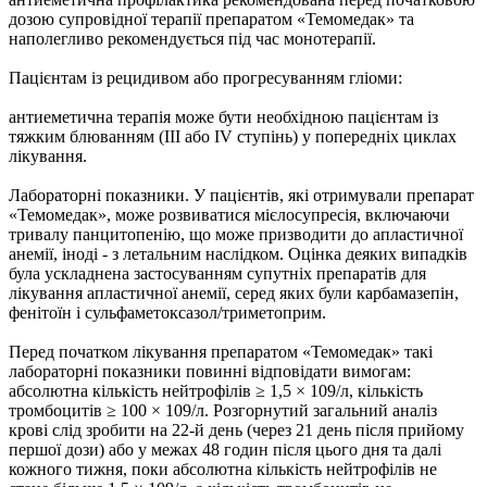
дозою супровідної терапії препаратом «Темомедак» та
наполегливо рекомендується під час монотерапії.
Пацієнтам із рецидивом або прогресуванням гліоми:
антиеметична терапія може бути необхідною пацієнтам із
тяжким блюванням (III або IV ступінь) у попередніх циклах
лікування.
Лабораторні показники. У пацієнтів, які отримували препарат
«Темомедак», може розвиватися мієлосупресія, включаючи
тривалу панцитопенію, що може призводити до апластичної
анемії, іноді - з летальним наслідком. Оцінка деяких випадків
була ускладнена застосуванням супутніх препаратів для
лікування апластичної анемії, серед яких були карбамазепін,
фенітоїн і сульфаметоксазол/триметоприм.
Перед початком лікування препаратом «Темомедак» такі
лабораторні показники повинні відповідати вимогам:
абсолютна кількість нейтрофілів ≥ 1,5 × 109/л, кількість
тромбоцитів ≥ 100 × 109/л. Розгорнутий загальний аналіз
крові слід зробити на 22-й день (через 21 день після прийому
першої дози) або у межах 48 годин після цього дня та далі
кожного тижня, поки абсолютна кількість нейтрофілів не