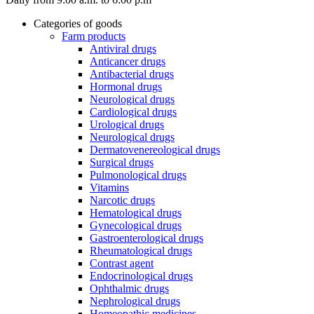
Categories of goods
Farm products
Antiviral drugs
Anticancer drugs
Antibacterial drugs
Hormonal drugs
Neurological drugs
Cardiological drugs
Urological drugs
Neurological drugs
Dermatovenereological drugs
Surgical drugs
Pulmonological drugs
Vitamins
Narcotic drugs
Hematological drugs
Gynecological drugs
Gastroenterological drugs
Rheumatological drugs
Contrast agent
Endocrinological drugs
Ophthalmic drugs
Nephrological drugs
Homeopathic medicines