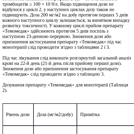
тромбоцитів ≥ 100 × 10 9/л. Якщо підвищення дози не
відбулося у циклі 2, у наступних циклах дозу також не
підвищують. Доза 200 мг/м2 на добу протягом перших 5 днів
кожного наступного циклу залишається, за винятком випадку
розвитку токсичності. У кожному циклі прийом препарату
«Темомедак» здійснюють протягом 5 днів поспіль з
наступною 23-денною перервою. Зниження дози або
припинення застосування препарату «Темомедак» під час
монотерапії слід проводити згідно з таблицями 2 і 3.
Під час лікування слід виконати розгорнутий загальний аналіз
крові на 22-й день (21-й день після прийому першої дози).
Зниження дози або припинення застосування препарату
«Темомедак» слід проводити згідно з таблицею 3.
Дозування препарату «Темомедак» для монотерапії (Таблиця
2).
Рівень дози
Доза (мг/м
2
/добу)
Примітка