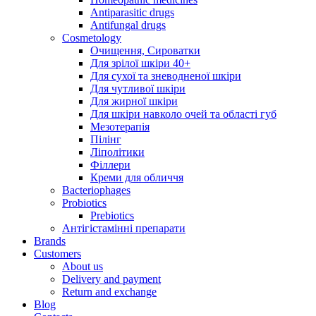
Antiparasitic drugs
Antifungal drugs
Cosmetology
Очищення, Сироватки
Для зрілої шкіри 40+
Для сухої та зневодненої шкіри
Для чутливої шкіри
Для жирної шкіри
Для шкіри навколо очей та області губ
Мезотерапія
Пілінг
Ліполітики
Філлери
Креми для обличчя
Bacteriophages
Probiotics
Prebiotics
Антігістамінні препарати
Brands
Customers
About us
Delivery and payment
Return and exchange
Blog