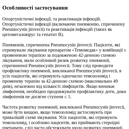
Особливості застосування
Опортуністичні інфекції, та реактивація інфекцій.
Опортуністичні інфекції (включаючи пневмонію, спричинену
Pneumocystis jirovecii) та реактивація інфекцій (таких як
цитомегаловірус та гепатит В).
Пневмонія, спричинена Pneumocystis jirovecii. Пацієнти, які
отримували лікування препаратом «Темомедак» у комбінації з
променевою терапією за подовженою 42-денною схемою
лікування, мали особливий ризик розвитку пневмонії,
спричиненої Pneumocystis jirovecii. Тому слід проводити
профілактику пневмонії, викликаної Pneumocystis jirovecii, в
усіх пацієнтів, які отримують одночасно темозоломід і
променеву терапію за 42-денною схемою (максимально 49
днів), незалежно від кількості лімфоцитів. Якщо виникає
лімфопенія, необхідно продовжувати профілактику доти, доки
лімфопенія не досягне ступеня ≤ 1.
Частота розвитку пневмонії, викликаної Pneumocystis jirovecii,
може бути вищою, якщо темозоломід застосовують при
тривалішій схемі лікування. Усіх пацієнтів, які отримують
темозоломід, і особливо пацієнтів, які приймають стероїдні
препарати, слід часто обстежувати щодо розвитку пневмонії,