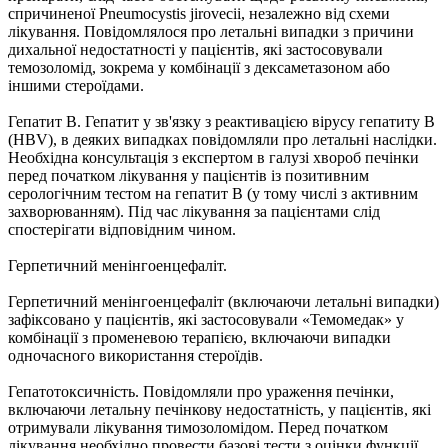
спричиненої Pneumocystis jirovecii, незалежно від схеми
лікування. Повідомлялося про летальні випадки з причини
дихальної недостатності у пацієнтів, які застосовували
темозоломід, зокрема у комбінації з дексаметазоном або
іншими стероїдами.
Гепатит В. Гепатит у зв'язку з реактивацією вірусу гепатиту B
(HBV), в деяких випадках повідомляли про летальні наслідки.
Необхідна консультація з експертом в галузі хвороб печінки
перед початком лікування у пацієнтів із позитивним
серологічним тестом на гепатит B (у тому числі з активним
захворюванням). Під час лікування за пацієнтами слід
спостерігати відповідним чином.
Герпетичний менінгоенцефаліт.
Герпетичний менінгоенцефаліт (включаючи летальні випадки)
зафіксовано у пацієнтів, які застосовували «Темомедак» у
комбінації з променевою терапією, включаючи випадки
одночасного використання стероїдів.
Гепатотоксичність. Повідомляли про ураження печінки,
включаючи летальну печінкову недостатність, у пацієнтів, які
отримували лікування тимозоломідом. Перед початком
лікування необхідно провести базові тести з оцінки функції