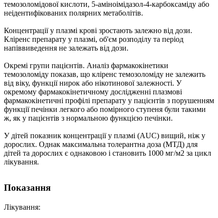
темозоломідової кислоти, 5-аміноімідазол-4-карбоксаміду або
неідентифікованих полярних метаболітів.
Концентрації у плазмі крові зростають залежно від дози.
Кліренс препарату у плазмі, об'єм розподілу та період
напіввиведення не залежать від дози.
Окремі групи пацієнтів
. Аналіз фармакокінетики
темозоломіду показав, що кліренс темозоломіду не залежить
від віку, функції нирок або нікотинової залежності. У
окремому фармакокінетичному дослідженні плазмові
фармакокінетичні профілі препарату у пацієнтів з порушенням
функції печінки легкого або помірного ступеня були такими
ж, як у пацієнтів з нормальною функцією печінки.
У дітей показник концентрації у плазмі (AUC) вищий, ніж у
дорослих. Однак максимальна толерантна доза (МТД) для
дітей та дорослих є однаковою і становить 1000 мг/м2 за цикл
лікування.
Показання
Лікування: