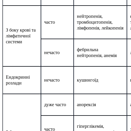
нейтропенія,
часто
тромбоцитопенія,
лімфопенія, лейкопенія
З боку крові та
лімфатичної
системи
фебрильна
нечасто
нейтропенія, анемія
Ендокринні
нечасто
кушингоїд
розлади
дуже часто
анорексія
гіперглікемія,
часто