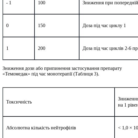
- 1
100
Зниження при попередній
0
150
Доза під час циклу 1
1
200
Доза під час циклів 2-6 п
Зниження дози або припинення застосування препарату
«Темомедак» під час монотерапії (Таблиця 3).
Зниження
Токсичність
на 1 ріве
Абсолютна кількість нейтрофілів
< 1,0 × 1