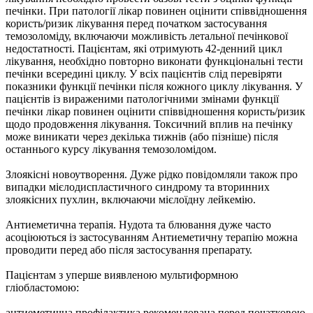
печінки. При патології лікар повинен оцінити співвідношення
користь/ризик лікування перед початком застосування
темозоломіду, включаючи можливість летальної печінкової
недостатності. Пацієнтам, які отримують 42-денний цикл
лікування, необхідно повторно виконати функціональні тести
печінки всередині циклу. У всіх пацієнтів слід перевіряти
показники функції печінки після кожного циклу лікування. У
пацієнтів із вираженими патологічними змінами функції
печінки лікар повинен оцінити співвідношення користь/ризик
щодо продовження лікування. Токсичний вплив на печінку
може виникати через декілька тижнів (або пізніше) після
останнього курсу лікування темозоломідом.
Злоякісні новоутворення. Дуже рідко повідомляли також про
випадки мієлодиспластичного синдрому та вторинних
злоякісних пухлин, включаючи мієлоїдну лейкемію.
Антиеметична терапія. Нудота та блювання дуже часто
асоціюються із застосуванням Антиеметичну терапію можна
проводити перед або після застосування препарату.
Пацієнтам з уперше виявленою мультиформною
гліобластомою:
антиеметична профілактика рекомендована перед початковою