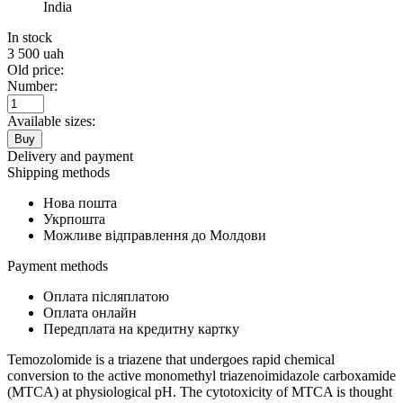
India
In stock
3 500
uah
Old price:
Number:
Available sizes:
Buy
Delivery and payment
Shipping methods
Нова пошта
Укрпошта
Можливе відправлення до Молдови
Payment methods
Оплата післяплатою
Оплата онлайн
Передплата на кредитну картку
Temozolomide is a triazene that undergoes rapid chemical
conversion to the active monomethyl triazenoimidazole carboxamide
(MTCA) at physiological pH. The cytotoxicity of MTCA is thought