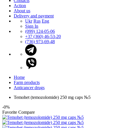
Contacts
Action
About us
Delivery and payment
Ukr
Rus
Eng
Sign In
(099) 124-05-06
+37 (360) 46-53-20
(736) 973-69-48
Home
Farm products
Anticancer drugs
Temohet (temozolomide) 250 mg caps №5
-0%
Favorite
Compare