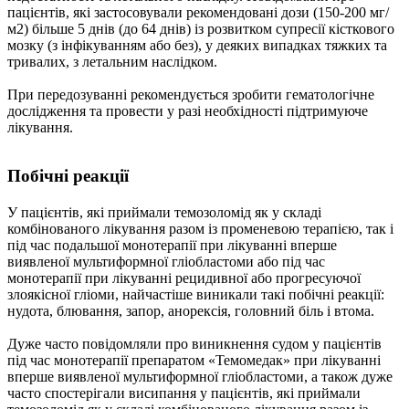
пацієнтів, які застосовували рекомендовані дози (150-200 мг/
м2) більше 5 днів (до 64 днів) із розвитком супресії кісткового
мозку (з інфікуванням або без), у деяких випадках тяжких та
тривалих, з летальним наслідком.
При передозуванні рекомендується зробити гематологічне
дослідження та провести у разі необхідності підтримуюче
лікування.
Побічні реакції
У пацієнтів, які приймали темозоломід як у складі
комбінованого лікування разом із променевою терапією, так і
під час подальшої монотерапії при лікуванні вперше
виявленої мультиформної гліобластоми або під час
монотерапії при лікуванні рецидивної або прогресуючої
злоякісної гліоми, найчастіше виникали такі побічні реакції:
нудота, блювання, запор, анорексія, головний біль і втома.
Дуже часто повідомляли про виникнення судом у пацієнтів
під час монотерапії препаратом «Темомедак» при лікуванні
вперше виявленої мультиформної гліобластоми, а також дуже
часто спостерігали висипання у пацієнтів, які приймали