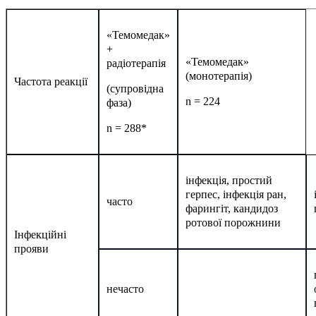
«Темомедак»
+
«Темомедак»
радіотерапія
(монотерапія)
Частота реакції
(супровідна
n = 224
фаза)
n = 288*
інфекція, простий
герпес, інфекція ран,
часто
фарингіт, кандидоз
ротової порожнини
Інфекційні
прояви
нечасто