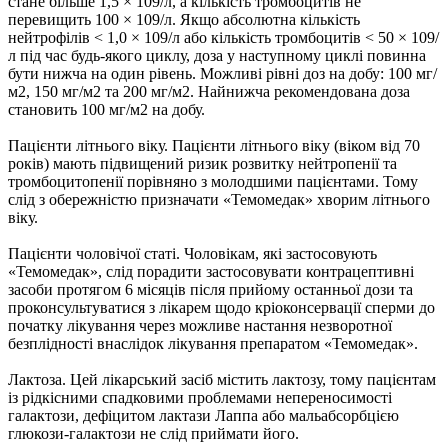
стане більше 1,5 × 109/л, а кількість тромбоцитів не
перевищить 100 × 109/л. Якщо абсолютна кількість
нейтрофілів < 1,0 × 109/л або кількість тромбоцитів < 50 × 109/
л під час будь-якого циклу, доза у наступному циклі повинна
бути нижча на один рівень. Можливі рівні доз на добу: 100 мг/
м2, 150 мг/м2 та 200 мг/м2. Найнижча рекомендована доза
становить 100 мг/м2 на добу.
Пацієнти літнього віку. Пацієнти літнього віку (віком від 70
років) мають підвищений ризик розвитку нейтропенії та
тромбоцитопенії порівняно з молодшими пацієнтами. Тому
слід з обережністю призначати «Темомедак» хворим літнього
віку.
Пацієнти чоловічої статі. Чоловікам, які застосовують
«Темомедак», слід порадити застосовувати контрацептивні
засоби протягом 6 місяців після прийому останньої дози та
проконсультуватися з лікарем щодо кріоконсервації сперми до
початку лікування через можливе настання незворотної
безплідності внаслідок лікування препаратом «Темомедак».
Лактоза. Цей лікарський засіб містить лактозу, тому пацієнтам
із рідкісними спадковими проблемами непереносимості
галактози, дефіцитом лактази Лаппа або мальабсорбцією
глюкози-галактози не слід приймати його.