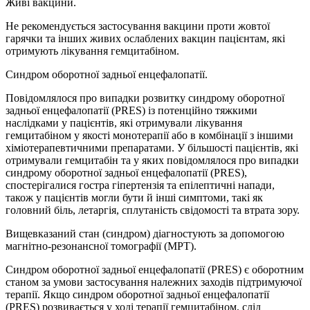
Живі вакцини.
Не рекомендується застосування вакцини проти жовтої
гарячки та інших живих ослаблених вакцин пацієнтам, які
отримують лікування гемцитабіном.
Синдром оборотної задньої енцефалопатії.
Повідомлялося про випадки розвитку синдрому оборотної
задньої енцефалопатії (PRES) із потенційно тяжкими
наслідками у пацієнтів, які отримували лікування
гемцитабіном у якості монотерапії або в комбінації з іншими
хіміотерапевтичними препаратами. У більшості пацієнтів, які
отримували гемцитабін та у яких повідомлялося про випадки
синдрому оборотної задньої енцефалопатії (PRES),
спостерігалися гостра гіпертензія та епілептичні напади,
також у пацієнтів могли бути й інші симптоми, такі як
головний біль, летаргія, сплутаність свідомості та втрата зору.
Вищевказаний стан (синдром) діагностують за допомогою
магнітно-резонансної томографії (МРТ).
Синдром оборотної задньої енцефалопатії (PRES) є оборотним
станом за умови застосування належних заходів підтримуючої
терапії. Якщо синдром оборотної задньої енцефалопатії
(PRES) розвивається у ході терапії гемцитабіном, слід