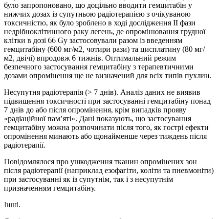
було запропоновано, що доцільно вводити гемцитабін у
нижчих дозах із супутньою радіотерапією з очікуваною
токсичністю, як було зроблено в ході дослідження II фази
недрібноклітинного раку легень, де опромінювання грудної
клітки в дозі 66 Gy застосовували разом із введенням
гемцитабіну (600 мг/м2, чотири рази) та цисплатину (80 мг/
м2, двічі) впродовж 6 тижнів. Оптимальний режим
безпечного застосування гемцитабіну з терапевтичними
дозами опромінення ще не визначений для всіх типів пухлин.
Несупутня радіотерапія (> 7 днів). Аналіз даних не виявив
підвищення токсичності при застосуванні гемцитабіну понад
7 днів до або після опромінення, крім випадків прояву
«радіаційної пам’яті». Дані показують, що застосування
гемцитабіну можна розпочинати після того, як гострі ефекти
опромінення минають або щонайменше через тиждень після
радіотерапії.
Повідомлялося про ушкодження тканин опромінених зон
після радіотерапії (наприклад езофагіти, коліти та пневмоніти)
при застосуванні як із супутнім, так і з несупутнім
призначенням гемцитабіну.
Інші.