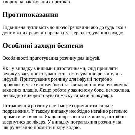
хворих на рак жовчних протоків.
Протипоказання
Підвищена чутливість до діючої речовини або до будь-якої з
допоміжних речовин препарату. Період годування груддю.
Особливі заходи безпеки
Особливості прuготування розчину для інфузії.
Як і у випадку з іншими цитостатиками, слід приділяти
велику увагу приготуванню та застосуванню розчину для
інфузій. Приготування розчину для інфузій потрібно
проводити у захисному боксі та з використанням рукавичок і
захисних плащів. Якщо робота у захисному боксі неможлива,
необхідно використовувати маску та захисні окуляри.
Потрапляння розчину в очі може спричинити сильне
подразнення. У такому випадку необхідно негайно ретельно
промити очі водою. Якщо подразнення не зникає, потрібно
звернутися до лікаря. У випадку потрапляння розчину на
шкіру негайно промити шкіру водою.