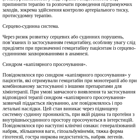
припинити терапію та розпочати проведення підтримуючих
заходів, зокрема здійснення контролю артеріального тиску,
протисудомну терапію.
Серцево-судинна система.
Через ризик розвитку серцевих або судинних порушень,
пов’язаних із застосуванням гемцитабіну, особливу увагу слід
приділяти при призначенні гемцитабіну пацієнтам із серцево-
судинними захворюваннями в анамнезі.
Синдром «капілярного просочування».
Повідомлялося про синдром «капілярного просочування» у
пацієнтів, які отримували гемцитабін при монотерапії або при
комбінованому застосуванні з іншими препаратами для
хіміотерапії. При умові завчасного виявлення та застосування
відповідної терапії синдром «капілярного просочування»
зазвичай піддається лікуванню, але повідомлялось і про
летальні наслідки. Цей стан виникає через підвищену
системну судинну проникність, при якій рідина та протеїни з
внутрішньосудинного простору просочуються в інтерстицій.
Повідомлялося про наступні клінічні ознаки: генералізований
набряк, збільшення ваги, гіпоальбумінемія, тяжка форма
гіпотензії, гостра ниркова недостатність, набряк легенів.