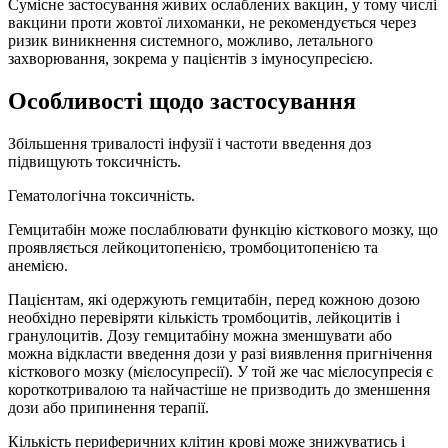
Сумісне застосування живих ослаблених вакцин, у тому числі
вакцини проти жовтої лихоманки, не рекомендується через
ризик виникнення системного, можливо, летального
захворювання, зокрема у пацієнтів з імуносупресією.
Особливості щодо застосування
Збільшення тривалості інфузії і частоти введення доз
підвищують токсичність.
Гематологічна токсичність.
Гемцитабін може послаблювати функцію кісткового мозку, що
проявляється лейкоцитопенією, тромбоцитопенією та
анемією.
Пацієнтам, які одержують гемцитабін, перед кожною дозою
необхідно перевіряти кількість тромбоцитів, лейкоцитів і
гранулоцитів. Дозу гемцитабіну можна зменшувати або
можна відкласти введення дози у разі виявлення пригнічення
кісткового мозку (мієлосупресії). У той же час мієлосупресія є
короткотривалою та найчастіше не призводить до зменшення
дози або припинення терапії.
Кількість периферичних клітин крові може знижуватись і