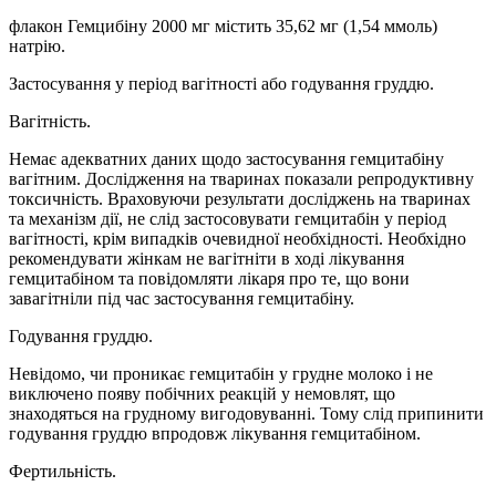
флакон Гемцибіну 2000 мг містить 35,62 мг (1,54 ммоль)
натрію.
Застосування у період вагітності або годування груддю.
Вагітність.
Немає адекватних даних щодо застосування гемцитабіну
вагітним. Дослідження на тваринах показали репродуктивну
токсичність. Враховуючи результати досліджень на тваринах
та механізм дії, не слід застосовувати гемцитабін у період
вагітності, крім випадків очевидної необхідності. Необхідно
рекомендувати жінкам не вагітніти в ході лікування
гемцитабіном та повідомляти лікаря про те, що вони
завагітніли під час застосування гемцитабіну.
Годування груддю.
Невідомо, чи проникає гемцитабін у грудне молоко і не
виключено появу побічних реакцій у немовлят, що
знаходяться на грудному вигодовуванні. Тому слід припинити
годування груддю впродовж лікування гемцитабіном.
Фертильність.