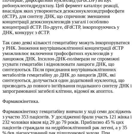
По-перше, дифосфатний нуклеозид (dFdCDP) інгібує
рибонуклеотидредуктазу. Цей фермент каталізує реакції,
внаслідок яких утворюються дезоксинуклеозидтрифосфати
(dCTP), для синтезу ДНК, що спричиняє зменшення
концентрації дезоксинуклеозидів узагалі і особливо
концентрації dCTP. По-друге, dFdCTP, інкорпоруючись у
ДНК, конкурує з dCTP.
Так само деякі кількості гемцитабіну можуть інкорпоруватися
у РНК. Зниження внутрішньоклітинної концентрації dСTP
уможливлює включення трифосфатних нуклеозидів у
ланцюжок ДНК. Іпсилон-ДНК-полімерази не спроможні
усувати гемцитабін і відновлювати ланцюги ДНК, що
синтезуються. Після приєднання внутрішньоклітинних
метаболітів гемцитабіну до ДНК до ланцюгів ДНК, які
синтезуються, долучається один додатковий нуклеотид, що
призводить до повного інгібування подальшого синтезу ДНК і
запрограмованої загибелі клітини, відомої як апоптоз.
Фармакокінетика.
Фармакокінетику гемцитабіну вивчали у ході семи досліджень
з участю 353 пацієнтів. У дослідженні брали участь 121 жінка і
232 чоловіки віком від 29 до 79 років. Приблизно 45 % цих
пацієнтів страждали на недрібноклітинний рак легені, а у 35
% був діагностований рак підшлункової залози. При