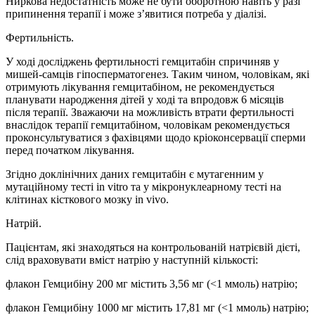
Ниркова недостатність може не бути оборотною навіть у разі
припинення терапії і може з’явитися потреба у діалізі.
Фертильність.
У ході досліджень фертильності гемцитабін спричиняв у
мишей-самців гіпосперматогенез. Таким чином, чоловікам, які
отримують лікування гемцитабіном, не рекомендується
планувати народження дітей у ході та впродовж 6 місяців
після терапії. Зважаючи на можливість втрати фертильності
внаслідок терапії гемцитабіном, чоловікам рекомендується
проконсультуватися з фахівцями щодо кріоконсервації сперми
перед початком лікування.
Згідно доклінічних даних гемцитабін є мутагенним у
мутаційному тесті in vitro та у мікронуклеарному тесті на
клітинах кісткового мозку in vivo.
Натрій.
Пацієнтам, які знаходяться на контрольованій натрієвій дієті,
слід враховувати вміст натрію у наступній кількості:
флакон Гемцибіну 200 мг містить 3,56 мг (<1 ммоль) натрію;
флакон Гемцибіну 1000 мг містить 17,81 мг (<1 ммоль) натрію;