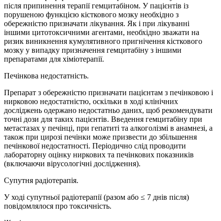
після припинення терапії гемцитабіном. У пацієнтів із
порушеною функцією кісткового мозку необхідно з
обережністю призначати лікування. Як і при лікуванні
іншими цитотоксичними агентами, необхідно зважати на
ризик виникнення кумулятивного пригнічення кісткового
мозку у випадку призначення гемцитабіну з іншими
препаратами для хіміотерапії.
Печінкова недостатність.
Препарат з обережністю призначати пацієнтам з печінковою і
нирковою недостатністю, оскільки в ході клінічних
досліджень одержано недостатньо даних, щоб рекомендувати
точні дози для таких пацієнтів. Введення гемцитабіну при
метастазах у печінці, при гепатиті та алкоголізмі в анамнезі, а
також при цирозі печінки може призвести до збільшення
печінкової недостатності. Періодично слід проводити
лабораторну оцінку ниркових та печінкових показників
(включаючи вірусологічні дослідження).
Супутня радіотерапія.
У ході супутньої радіотерапії (разом або ≤ 7 днів після)
повідомлялося про токсичність.