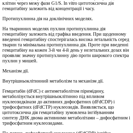
клітин через межу фази G1/S. In vitro цитотоксична дія
гемцитабіну залежить від концентрації і часу.
Протипухлинна дія на доклінічних моделях.
На тваринних моделях пухлин протипухлинна дія
гемцитабіну залежить від графіка введення. При щоденному
введенні гемцитабіну спостерігалась висока летальність серед
тварин та мінімальна протипухлинна дія. Проте при введенні
гемцитабіну на кожен 3-й чи 4-й день у нелетальних дозах він
проявляє значну протипухлинну дію проти широкого спектра
пухлин у мишей.
Механізм дії.
Внутрішньоклітинний метаболізм та механізм дії.
Гемцитабін (dFdC) є антиметаболітом піримідину,
метаболізується внутрішньоклітинно під впливом
нуклеозидкінази до активних дифосфатних (dFdCDP) і
трифосфатних (dFdCTP) нуклеозидів. Виявляється, що
цитотоксична дія гемцитабіну зумовлена інгібуванням
синтезу ДНК двома активними метаболітами – дифосфатним і
трифосфатним нуклеозидами.