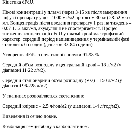
Кінетика dFdU.
Пікові концентрації у плазмі (через 3-15 хв після завершення
інфузії препарату у дозі 1000 мг/м2 протягом 30 хв) 28-52 мкг/
мл. Концентрація після введення препарату 1 раз на тиждень –
0,07-1,12 мкг/мл, акумуляція не спостерігається. Процес
зниження концентрації dFdU у плазмі крові має трифазний
характер, середній період напіввиведення у термінальній фазі
становить 65 годин (діапазон 33-84 години).
Утворення dFdU з початкової сполуки 91-98 %.
Середній об'єм розподілу у центральній крові – 18 л/м2 (у
діапазоні 11-22 л/м2).
Середній стаціонарний об'єм розподілу (Vss) – 150 л/м2 (у
діапазоні 96-228 л/м2).
У тканинах розподіляється екстенсивно.
Середній кліренс – 2,5 л/год/м2 (у діапазоні 1-4 л/год/м2).
Виведення із сечею повне.
Комбінація гемцитабіну з карбоплатином.