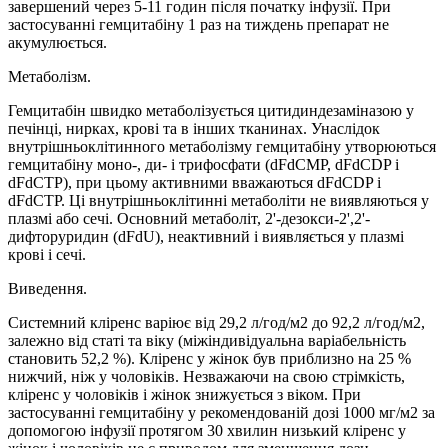
завершений через 5-11 годин після початку інфузії. При
застосуванні гемцитабіну 1 раз на тиждень препарат не
акумулюється.
Метаболізм.
Гемцитабін швидко метаболізується цитидиндезаміназою у
печінці, нирках, крові та в інших тканинах. Унаслідок
внутрішньоклітинного метаболізму гемцитабіну утворюються
гемцитабіну моно-, ди- і трифосфати (dFdCMP, dFdCDP і
dFdCTP), при цьому активними вважаються dFdCDP і
dFdCTP. Ці внутрішньоклітинні метаболіти не виявляються у
плазмі або сечі. Основний метаболіт, 2'-дезокси-2',2'-
дифторуридин (dFdU), неактивний і виявляється у плазмі
крові і сечі.
Виведення.
Системний кліренс варіює від 29,2 л/год/м2 до 92,2 л/год/м2,
залежно від статі та віку (міжіндивідуальна варіабельність
становить 52,2 %). Кліренс у жінок був приблизно на 25 %
нижчий, ніж у чоловіків. Незважаючи на свою стрімкість,
кліренс у чоловіків і жінок знижується з віком. При
застосуванні гемцитабіну у рекомендованій дозі 1000 мг/м2 за
допомогою інфузії протягом 30 хвилин низький кліренс у