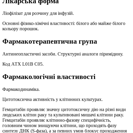
Лікарська форма
Ліофілізат для розчину для інфузій.
Основні фізико-хімічні властивості: білого або майже білого
кольору порошок.
Фармакотерапевтична група
Антинеопластичні засоби. Структурні аналоги піримідину.
Код АТХ L01B С05.
Фармакологічні властивості
Фармакодинаміка.
Цитотоксична активність у клітинних культурах.
Гемцитабін проявляє значну цитотоксичну дію на різні види
людських клітин раку та культивовані мишачі клітини раку.
Гемцитабін проявляє клітинно-фазову специфічність,
головним чином знищуючи клітини, що проходять фазу
синтезу ДНК (S-фаза), а за певних умов блокує проходження