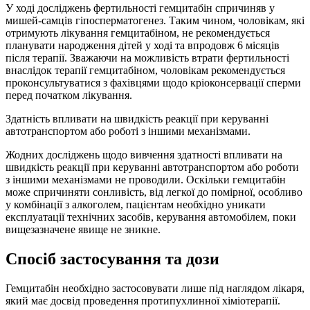
У ході досліджень фертильності гемцитабін спричиняв у
мишей-самців гіпосперматогенез. Таким чином, чоловікам, які
отримують лікування гемцитабіном, не рекомендується
планувати народження дітей у ході та впродовж 6 місяців
після терапії. Зважаючи на можливість втрати фертильності
внаслідок терапії гемцитабіном, чоловікам рекомендується
проконсультуватися з фахівцями щодо кріоконсервації сперми
перед початком лікування.
Здатність впливати на швидкість реакції при керуванні
автотранспортом або роботі з іншими механізмами.
Жодних досліджень щодо вивчення здатності впливати на
швидкість реакції при керуванні автотранспортом або роботи
з іншими механізмами не проводили. Оскільки гемцитабін
може спричиняти сонливість, від легкої до помірної, особливо
у комбінації з алкоголем, пацієнтам необхідно уникати
експлуатації технічних засобів, керування автомобілем, поки
вищезазначене явище не зникне.
Спосіб застосування та дози
Гемцитабін необхідно застосовувати лише під наглядом лікаря,
який має досвід проведення протипухлинної хіміотерапії.