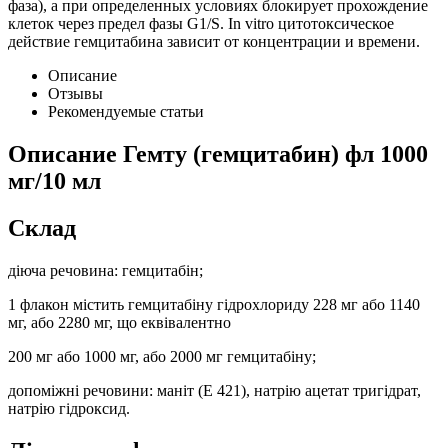
фаза), а при определенных условиях блокирует прохождение
клеток через предел фазы G1/S. In vitro цитотоксическое
действие гемцитабина зависит от концентрации и времени.
Описание
Отзывы
Рекомендуемые статьи
Описание
Гемту (гемцитабин) фл 1000
мг/10 мл
Склад
діюча речовина: гемцитабін;
1 флакон містить гемцитабіну гідрохлориду 228 мг або 1140
мг, або 2280 мг, що еквівалентно
200 мг або 1000 мг, або 2000 мг гемцитабіну;
допоміжні речовини: маніт (Е 421), натрію ацетат тригідрат,
натрію гідроксид.