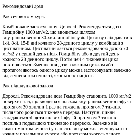
Рекомендовані дози.
Рак сечового міхура.
Комбіноване застосування. Дорослі. Рекомендується доза
Гемцибіну 1000 мг/м2, що вводиться шляхом
внутрішньовенної 30-хвилинної інфузії. Цю дозу слід давати в
1-й, 8-й, 15-й дні кожного 28-денного циклу у комбінації з
цисплатином. Цисплатин дається рекомендованою дозою 70
мг/м2 у перший день після Гемцибіну або в другий день
кожного 28-денного циклу. Потім цей 4-тижневий цикл
повторюється. Зменшення дози з кожним циклом або
протягом якогось одного циклу можна застосовувати залежно
від ступеня токсичності, якої зазнає пацієнт.
Рак підшлункової залози.
Дорослі. Рекомендована доза Гемцибіну становить 1000 мг/м2
поверхні тіла, що вводиться шляхом внутрішньовенної інфузії
протягом 30 хвилин 1 раз на тиждень протягом 7 тижнів,
після чого робиться тижнева перерва. Наступні цикли
складаються зі щотижневих інфузій протягом 3 тижнів
поспіль з подальшою тижневою перервою. Залежно від
симптомів токсичності у пацієнта дозу можна зменшувати з
кожним подальшим курсом або протягом якогось одного