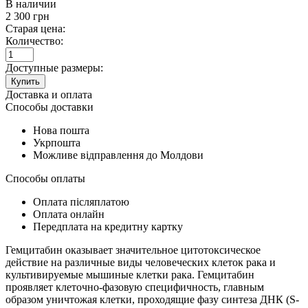
В наличии
2 300
грн
Старая цена:
Количество:
Доступные размеры:
Купить
Доставка и оплата
Способы доставки
Нова пошта
Укрпошта
Можливе відправлення до Молдови
Способы оплаты
Оплата післяплатою
Оплата онлайн
Передплата на кредитну картку
Гемцитабин оказывает значительное цитотоксическое
действие на различные виды человеческих клеток рака и
культивируемые мышиные клетки рака. Гемцитабин
проявляет клеточно-фазовую специфичность, главным
образом уничтожая клетки, проходящие фазу синтеза ДНК (S-