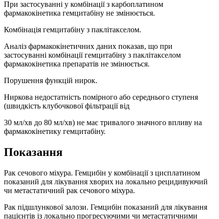
При застосуванні у комбінації з карбоплатином
фармакокінетика гемцитабіну не змінюється.
Комбінація гемцитабіну з паклітакселом.
Аналіз фармакокінетичних даних показав, що при
застосуванні комбінації гемцитабіну з паклітакселом
фармакокінетика препаратів не змінюється.
Порушення функцій нирок.
Ниркова недостатність помірного або середнього ступеня
(швидкість клубочкової фільтрації від
30 мл/хв до 80 мл/хв) не має тривалого значного впливу на
фармакокінетику гемцитабіну.
Показання
Рак сечового міхура. Гемцибін у комбінації з цисплатином
показаний для лікування хворих на локально рецидивуючий
чи метастатичний рак сечового міхура.
Рак підшлункової залози. Гемцибін показаний для лікування
пацієнтів із локально прогресуючими чи метастатичними