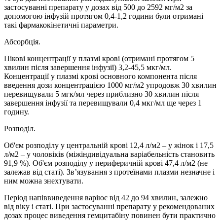
застосуванні препарату у дозах від 500 до 2592 мг/м2 за
допомогою інфузій протягом 0,4-1,2 години були отримані
такі фармакокінетичні параметри.
Абсорбція.
Пікові концентрації у плазмі крові (отримані протягом 5
хвилин після завершення інфузії) 3,2-45,5 мкг/мл.
Концентрації у плазмі крові основного компонента після
введення дози концентрацією 1000 мг/м2 упродовж 30 хвилин
перевищували 5 мгк/мл через приблизно 30 хвилин після
завершення інфузії та перевищували 0,4 мкг/мл ще через 1
годину.
Розподіл.
Об'єм розподілу у центральній крові 12,4 л/м2 – у жінок і 17,5
л/м2 – у чоловіків (міжіндивідуальна варіабельність становить
91,9 %). Об'єм розподілу у периферичній крові 47,4 л/м2 (не
залежав від статі). Зв’язування з протеїнами плазми незначне і
ним можна знехтувати.
Період напіввиведення варіює від 42 до 94 хвилин, залежно
від віку і статі. При застосуванні препарату у рекомендованих
дозах процес виведення гемцитабіну повинен бути практично