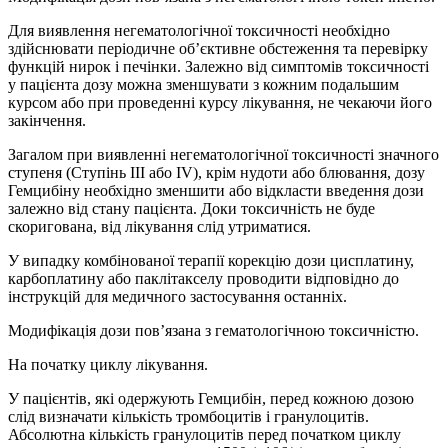
Для виявлення негематологічної токсичності необхідно
здійснювати періодичне об’єктивне обстеження та перевірку
функцій нирок і печінки. Залежно від симптомів токсичності
у пацієнта дозу можна зменшувати з кожним подальшим
курсом або при проведенні курсу лікування, не чекаючи його
закінчення.
Загалом при виявленні негематологічної токсичності значного
ступеня (Ступінь ІІІ або ІV), крім нудоти або блювання, дозу
Гемцибіну необхідно зменшити або відкласти введення дози
залежно від стану пацієнта. Доки токсичність не буде
скоригована, від лікування слід утриматися.
У випадку комбінованої терапії корекцію дози цисплатину,
карбоплатину або паклітакселу проводити відповідно до
інструкцій для медичного застосування останніх.
Модифікація дози пов’язана з гематологічною токсичністю.
На початку циклу лікування.
У пацієнтів, які одержують Гемцибін, перед кожною дозою
слід визначати кількість тромбоцитів і гранулоцитів.
Абсолютна кількість гранулоцитів перед початком циклу