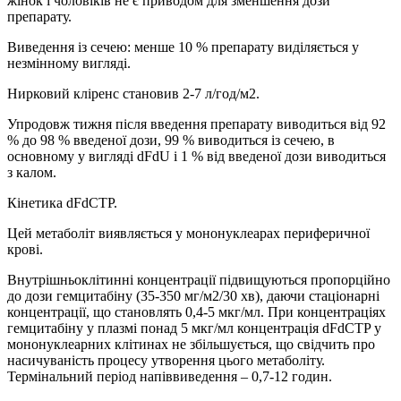
жінок і чоловіків не є приводом для зменшення дози
препарату.
Виведення із сечею: менше 10 % препарату виділяється у
незмінному вигляді.
Нирковий кліренс становив 2-7 л/год/м2.
Упродовж тижня після введення препарату виводиться від 92
% до 98 % введеної дози, 99 % виводиться із сечею, в
основному у вигляді dFdU і 1 % від введеної дози виводиться
з калом.
Кінетика dFdCTP.
Цей метаболіт виявляється у мононуклеарах периферичної
крові.
Внутрішньоклітинні концентрації підвищуються пропорційно
до дози гемцитабіну (35-350 мг/м2/30 хв), даючи стаціонарні
концентрації, що становлять 0,4-5 мкг/мл. При концентраціях
гемцитабіну у плазмі понад 5 мкг/мл концентрація dFdCTP у
мононуклеарних клітинах не збільшується, що свідчить про
насичуваність процесу утворення цього метаболіту.
Термінальний період напіввиведення – 0,7-12 годин.