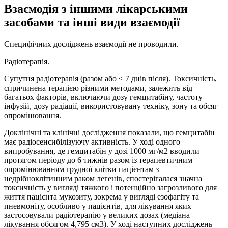
Взаємодія з іншими лікарськими
засобами та інші види взаємодії
Специфічних досліджень взаємодії не проводили.
Радіотерапія.
Супутня радіотераnія (разом або ≤ 7 днів після). Токсичність,
спричинена терапією різними методами, залежить від
багатьох факторів, включаючи дозу гемцитабіну, частоту
інфузій, дозу радіації, використовувану техніку, зону та обсяг
опромінювання.
Доклінічні та клінічні дослідження показали, що гемцитабін
має радіосенсибілізуючу активність. У ході одного
випробування, де гемцитабін у дозі 1000 мг/м2 вводили
протягом періоду до 6 тижнів разом із терапевтичним
опромінюванням грудної клітки пацієнтам з
недрібноклітинним раком легенів, спостерігалася значна
токсичність у вигляді тяжкого і потенційно загрозливого для
життя пацієнта мукозиту, зокрема у вигляді езофагіту та
пневмоніту, особливо у пацієнтів, для лікування яких
застосовували радіотерапію у великих дозах (медіана
лікування обсягом 4,795 см3). У ході наступних досліджень