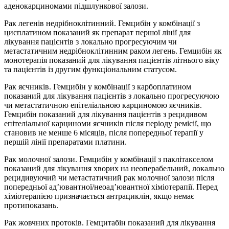
аденокарциномами підшлункової залози.
Рак легенів недрібноклітинний. Гемцибін у комбінації з
цисплатином показаний як препарат першої лінії для
лікування пацієнтів з локально прогресуючим чи
метастатичним недрібноклітинним раком легень. Гемцибін як
монотерапія показаний для лікування пацієнтів літнього віку
та пацієнтів із другим функціональним статусом.
Рак яєчників. Гемцибін у комбінації з карбоплатином
показаний для лікування пацієнтів з локально прогресуючою
чи метастатичною епітеліальною карциномою яєчників.
Гемцибін показаний для лікування пацієнтів з рецидивом
епітеліальної карциноми яєчників після періоду ремісії, що
становив не менше 6 місяців, після попередньої терапії у
першій лінії препаратами платини.
Рак молочної залози. Гемцибін у комбінації з паклітакселом
показаний для лікування хворих на неоперабельний, локально
рецидивуючий чи метастатичний рак молочної залози після
попередньої ад’ювантної/неоад’ювантної хіміотерапії. Перед
хіміотерапією призначається антрациклін, якщо немає
протипоказань.
Рак жовчних протоків. Гемцитабін показаний для лікування