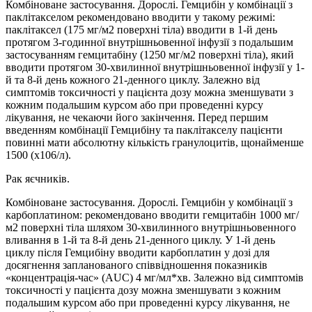
Комбіноване застосування. Дорослі. Гемцибін у комбінації з
паклітакселом рекомендовано вводити у такому режимі:
паклітаксел (175 мг/м2 поверхні тіла) вводити в 1-й день
протягом 3-годинної внутрішньовенної інфузії з подальшим
застосуванням гемцитабіну (1250 мг/м2 поверхні тіла), який
вводити протягом 30-хвилинної внутрішньовенної інфузії у 1-
й та 8-й день кожного 21-денного циклу. Залежно від
симптомів токсичності у пацієнта дозу можна зменшувати з
кожним подальшим курсом або при проведенні курсу
лікування, не чекаючи його закінчення. Перед першим
введенням комбінації Гемцибіну та паклітакселу пацієнти
повинні мати абсолютну кількість гранулоцитів, щонайменше
1500 (х106/л).
Рак яєчників.
Комбіноване застосування. Дорослі. Гемцибін у комбінації з
карбоплатином: рекомендовано вводити гемцитабін 1000 мг/
м2 поверхні тіла шляхом 30-хвилинного внутрішньовенного
вливання в 1-й та 8-й день 21-денного циклу. У 1-й день
циклу після Гемцибіну вводити карбоплатин у дозі для
досягнення запланованого співвідношення показників
«концентрація-час» (AUC) 4 мг/мл*хв. Залежно від симптомів
токсичності у пацієнта дозу можна зменшувати з кожним
подальшим курсом або при проведенні курсу лікування, не