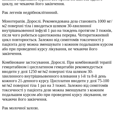
циклу, не чекаючи його закінчення.
Рак легенів недрібноклітинний.
Монотерапія. Дорослі. Рекомендована доза становить 1000 мг/
м2 поверхні тіла і вводиться шляхом 30-хвилинної
внутрішньовенної інфузії 1 раз на тиждень протягом 3 тижнів,
після чого робиться однотижнева перерва. Чотиритижневий
цикл повторюється. Залежно від симптомів токсичності у
пацієнта дозу можна зменшувати з кожним подальшим курсом
або при проведенні курсу лікування, не чекаючи його
закінчення.
Комбіноване застосування. Дорослі. При комбінованій терапії
гемцитабіном і цисплатином гемцитабін рекомендується
вводити у дозі 1250 мг/м2 поверхні тіла шляхом 30-
хвилинного внутрішньовенного вливання у l-й та 8-й день
кожного 21-денного курсу. Цисплатин вводити у дозі 75-100
мг/м2 поверхні тіла 1 раз на 3 тижні. Залежно від симптомів
токсичності у пацієнта дози можна зменшувати з кожним
подальшим курсом або при проведенні курсу лікування, не
чекаючи його закінчення.
Рак молочної залози.