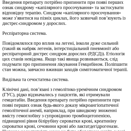
Введення препарату потрібно припинити при появі перших
ознак синдрому «капілярного просочування» та застосувати
відповідну терапію. Синдром «капілярного просочування»
може з’явитися на пізніх циклах, його зазвичай пов’язують із
дистрес-синдромом у дорослих.
Респіраторна система.
Повідомлялося про вплив на легені, інколи дуже сильний
(такий як набряк легенів, інтерстиціальний пневмоніт або
респіраторний дистрес синдром дорослих (РДСД)). Етіологія
цих станів невідома. Якщо такі явища розвиваються, слід
подумати про припинення лікування Гемцибіном. Поліпшити
стан можна, завчасно вживши заходів симптоматичної терапії.
Видільна та сечостатева система.
Клінічні дані, пов’язані з гемолітико-уремічним синдромом
(ГУС), рідко відзначались у пацієнтів, які отримували
гемцитабін. Введення препарату потрібно припинити при
появі перших ознак будь-якого доказу мікроангіопатичної
гемолітичної анемії, наприклад, при швидкому зниженні
вмісту гемоглобіну з супровідною тромбоцитопенією,
підвищенні рівня білірубіну сироватки крові, креатиніну
сироватки крові, сечовини крові або лактатдегідрогенази.