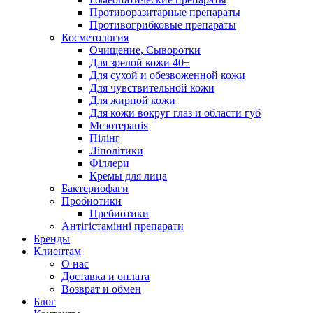
Противоразитарные препараты
Противогрибковые препараты
Косметология
Очищение, Сыворотки
Для зрелой кожи 40+
Для сухой и обезвоженной кожи
Для чувствительной кожи
Для жирной кожи
Для кожи вокруг глаз и области губ
Мезотерапія
Пілінг
Ліполітики
Філлери
Кремы для лица
Бактериофаги
Пробиотики
Пребиотики
Антігістамінні препарати
Бренды
Клиентам
О нас
Доставка и оплата
Возврат и обмен
Блог