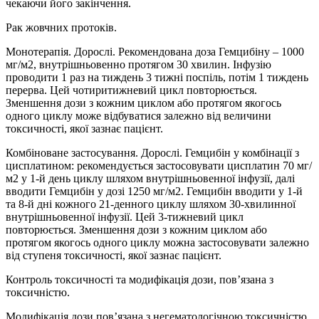
чекаючи його закінчення.
Рак жовчних протоків.
Монотерапія. Дорослі. Рекомендована доза Гемцибіну – 1000
мг/м2, внутрішньовенно протягом 30 хвилин. Інфузію
проводити 1 раз на тиждень 3 тижні поспіль, потім 1 тиждень
перерва. Цей чотиритижневий цикл повторюється.
Зменшення дози з кожним циклом або протягом якогось
одного циклу може відбуватися залежно від величини
токсичності, якої зазнає пацієнт.
Комбіноване застосування. Дорослі. Гемцибін у комбінації з
цисплатином: рекомендується застосовувати цисплатин 70 мг/
м2 у 1-й день циклу шляхом внутрішньовенної інфузії, далі
вводити Гемцибін у дозі 1250 мг/м2. Гемцибін вводити у 1-й
та 8-й дні кожного 21-денного циклу шляхом 30-хвилинної
внутрішньовенної інфузії. Цей 3-тижневий цикл
повторюється. Зменшення дози з кожним циклом або
протягом якогось одного циклу можна застосовувати залежно
від ступеня токсичності, якої зазнає пацієнт.
Контроль токсичності та модифікація дози, пов’язана з
токсичністю.
Модифікація дози пов’язана з негематологічною токсичністю.