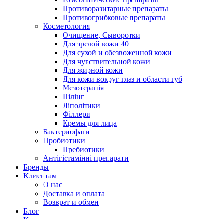
Противоразитарные препараты
Противогрибковые препараты
Косметология
Очищение, Сыворотки
Для зрелой кожи 40+
Для сухой и обезвоженной кожи
Для чувствительной кожи
Для жирной кожи
Для кожи вокруг глаз и области губ
Мезотерапія
Пілінг
Ліполітики
Філлери
Кремы для лица
Бактериофаги
Пробиотики
Пребиотики
Антігістамінні препарати
Бренды
Клиентам
О нас
Доставка и оплата
Возврат и обмен
Блог