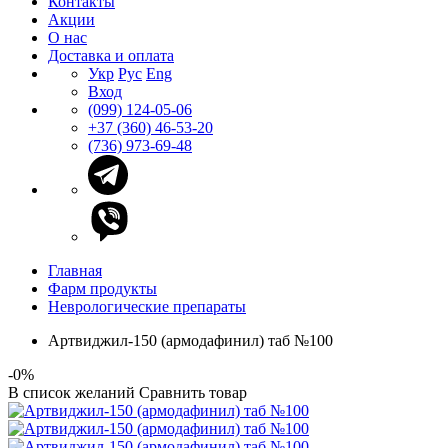
Контакты
Акции
О нас
Доставка и оплата
Укр
Рус
Eng
Вход
(099) 124-05-06
+37 (360) 46-53-20
(736) 973-69-48
Главная
Фарм продукты
Неврологические препараты
Артвиджил-150 (армодафинил) таб №100
-0%
В список желаний
Сравнить товар