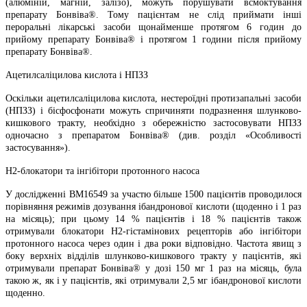
(алюміній, магній, залізо), можуть порушувати всмоктування
препарату Бонвіва®. Тому пацієнтам не слід приймати інші
пероральні лікарські засоби щонайменше протягом 6 годин до
прийому препарату Бонвіва® і протягом 1 години після прийому
препарату Бонвіва®.
Ацетилсаліцилова кислота і НПЗЗ
Оскільки ацетилсаліцилова кислота, нестероїдні протизапальні засоби
(НПЗЗ) і бісфосфонати можуть спричиняти подразнення шлунково-
кишкового тракту, необхідно з обережністю застосовувати НПЗЗ
одночасно з препаратом Бонвіва® (див. розділ «Особливості
застосування»).
Н2-блокатори та інгібітори протонного насоса
У дослідженні BM16549 за участю більше 1500 пацієнтів проводилося
порівняння режимів дозування ібандронової кислоти (щоденно і 1 раз
на місяць); при цьому 14 % пацієнтів і 18 % пацієнтів також
отримували блокатори Н2-гістамінових рецепторів або інгібітори
протонного насоса через один і два роки відповідно. Частота явищ з
боку верхніх відділів шлунково-кишкового тракту у пацієнтів, які
отримували препарат Бонвіва® у дозі 150 мг 1 раз на місяць, була
такою ж, як і у пацієнтів, які отримували 2,5 мг ібандронової кислоти
щоденно.