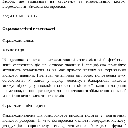
Засоби, що впливають на структуру та мінералізацію кісток.
Бісфосфонати. Кислота ібандронова.
Код АТХ М05В А06.
Фармакологічні властивості
Фармакодинаміка.
Механізм дії
Ібандронова кислота – високоактивний азотовмісний бісфосфонат,
який селективно діє на кісткову тканину і специфічно пригнічує
активність остеокластів та не має прямого впливу на формування
кісткової тканини. Препарат не впливає на процес поповнення пулу
остеокластів. У жінок у період менопаузи ібандронова кислота
знижує підвищену швидкість оновлення кісткової тканини до рівня
пременопаузи, що призводить до прогресивного збільшення кісткової
маси і зниження частоти переломів.
Фармакодинамічні ефекти
Фармакодинамічна дія ібандронової кислоти полягає у пригніченні
кісткової резорбції. Іn vivo ібандронова кислота попереджає кісткову
деструкцію, спричинену експериментально блокадою функції