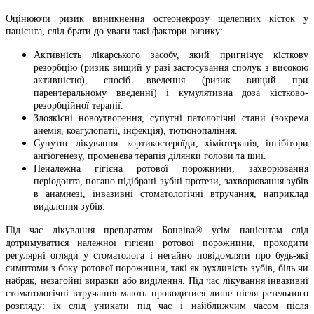
Оцінюючи ризик виникнення остеонекрозу щелепних кісток у
пацієнта, слід брати до уваги такі фактори ризику:
Активність лікарського засобу, який пригнічує кісткову
резорбцію (ризик вищий у разі застосування сполук з високою
активністю), спосіб введення (ризик вищий при
парентеральному введенні) і кумулятивна доза кістково-
резорбційної терапії.
Злоякісні новоутворення, супутні патологічні стани (зокрема
анемія, коагулопатії, інфекція), тютюнопаління.
Супутнє лікування: кортикостероїди, хіміотерапія, інгібітори
ангіогенезу, променева терапія ділянки голови та шиї.
Неналежна гігієна ротової порожнини, захворювання
періодонта, погано підібрані зубні протези, захворювання зубів
в анамнезі, інвазивні стоматологічні втручання, наприклад
видалення зубів.
Під час лікування препаратом Бонвіва® усім пацієнтам слід
дотримуватися належної гігієни ротової порожнини, проходити
регулярні огляди у стоматолога і негайно повідомляти про будь-які
симптоми з боку ротової порожнини, такі як рухливість зубів, біль чи
набряк, незагойні виразки або виділення. Під час лікування інвазивні
стоматологічні втручання мають проводитися лише після ретельного
розгляду: їх слід уникати під час і найближчим часом після