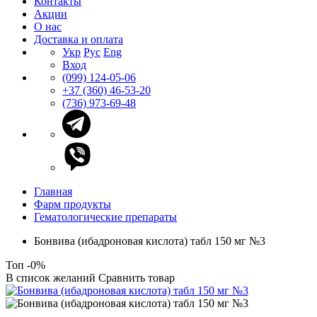
Контакты
Акции
О нас
Доставка и оплата
Укр
Рус
Eng
Вход
(099) 124-05-06
+37 (360) 46-53-20
(736) 973-69-48
Главная
Фарм продукты
Гематологические препараты
Бонвива (ибадроновая кислота) табл 150 мг №3
Топ
-0%
В список желаний
Сравнить товар