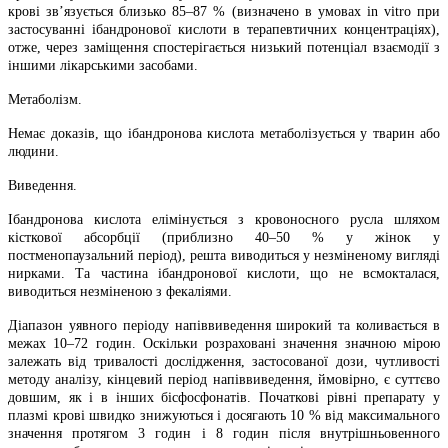
крові зв’язується близько 85–87 % (визначено в умовах in vitro при
застосуванні ібандронової кислоти в терапевтичних концентраціях),
отже, через заміщення спостерігається низький потенціал взаємодії з
іншими лікарськими засобами.
Метаболізм.
Немає доказів, що ібандронова кислота метаболізується у тварин або
людини.
Виведення.
Ібандронова кислота елімінується з кровоносного русла шляхом
кісткової абсорбції (приблизно 40–50 % у жінок у
постменопаузальний період), решта виводиться у незміненому вигляді
нирками. Та частина ібандронової кислоти, що не всмокталася,
виводиться незміненою з фекаліями.
Діапазон уявного періоду напіввиведення широкий та коливається в
межах 10–72 годин. Оскільки розраховані значення значною мірою
залежать від тривалості дослідження, застосованої дози, чутливості
методу аналізу, кінцевий період напіввиведення, ймовірно, є суттєво
довшим, як і в інших бісфосфонатів. Початкові рівні препарату у
плазмі крові швидко знижуються і досягають 10 % від максимального
значення протягом 3 годин і 8 годин після внутрішньовенного