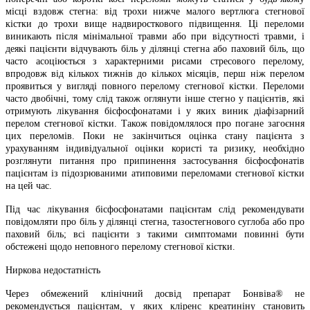
місці вздовж стегна: від трохи нижче малого вертлюга стегнової
кістки до трохи вище надвиросткового підвищення. Ці переломи
виникають після мінімальної травми або при відсутності травми, і
деякі пацієнти відчувають біль у ділянці стегна або паховий біль, що
часто асоціюється з характерними рисами стресового перелому,
впродовж від кількох тижнів до кількох місяців, перш ніж перелом
проявиться у вигляді повного перелому стегнової кістки. Переломи
часто двобічні, тому слід також оглянути інше стегно у пацієнтів, які
отримують лікування бісфосфонатами і у яких виник діафізарний
перелом стегнової кістки. Також повідомлялося про погане загоєння
цих переломів. Поки не закінчиться оцінка стану пацієнта з
урахуванням індивідуальної оцінки користі та ризику, необхідно
розглянути питання про припинення застосування бісфосфонатів
пацієнтам із підозрюваними атиповими переломами стегнової кістки
на цей час.
Під час лікування бісфосфонатами пацієнтам слід рекомендувати
повідомляти про біль у ділянці стегна, тазостегнового суглоба або про
паховий біль; всі пацієнти з такими симптомами повинні бути
обстежені щодо неповного перелому стегнової кістки.
Ниркова недостатність
Через обмежений клінічний досвід препарат Бонвіва® не
рекомендується пацієнтам, у яких кліренс креатиніну становить