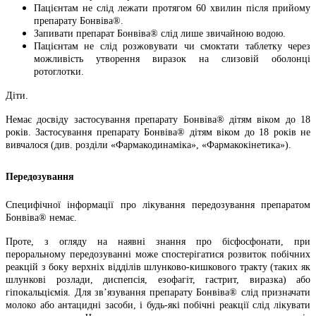
Пацієнтам не слід лежати протягом 60 хвилин після прийому
препарату Бонвіва®.
Запивати препарат Бонвіва® слід лише звичайною водою.
Пацієнтам не слід розжовувати чи смоктати таблетку через
можливість утворення виразок на слизовій оболонці
ротоглотки.
Діти.
Немає досвіду застосування препарату Бонвіва® дітям віком до 18
років. Застосування препарату Бонвіва® дітям віком до 18 років не
вивчалося (див. розділи «Фармакодинаміка», «Фармакокінетика»).
Передозування
Специфічної інформації про лікування передозування препаратом
Бонвіва® немає.
Проте, з огляду на наявні знання про бісфосфонати, при
пероральному передозуванні може спостерігатися розвиток побічних
реакцій з боку верхніх відділів шлунково-кишкового тракту (таких як
шлункові розлади, диспепсія, езофагіт, гастрит, виразка) або
гіпокальціємія. Для зв’язування препарату Бонвіва® слід призначати
молоко або антацидні засоби, і будь-які побічні реакції слід лікувати