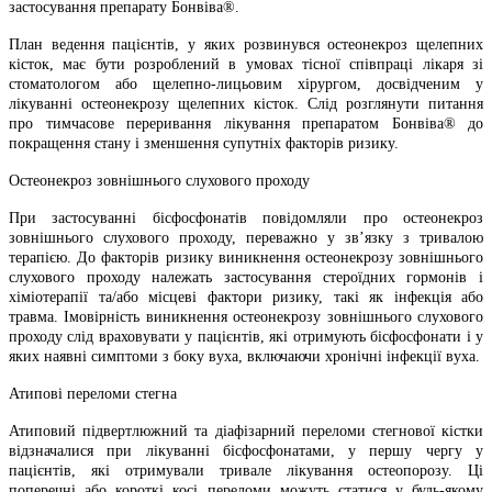
застосування препарату Бонвіва®.
План ведення пацієнтів, у яких розвинувся остеонекроз щелепних
кісток, має бути розроблений в умовах тісної співпраці лікаря зі
стоматологом або щелепно-лицьовим хірургом, досвідченим у
лікуванні остеонекрозу щелепних кісток. Слід розглянути питання
про тимчасове переривання лікування препаратом Бонвіва® до
покращення стану і зменшення супутніх факторів ризику.
Остеонекроз зовнішнього слухового проходу
При застосуванні бісфосфонатів повідомляли про остеонекроз
зовнішнього слухового проходу, переважно у зв’язку з тривалою
терапією. До факторів ризику виникнення остеонекрозу зовнішнього
слухового проходу належать застосування стероїдних гормонів і
хіміотерапії та/або місцеві фактори ризику, такі як інфекція або
травма. Імовірність виникнення остеонекрозу зовнішнього слухового
проходу слід враховувати у пацієнтів, які отримують бісфосфонати і у
яких наявні симптоми з боку вуха, включаючи хронічні інфекції вуха.
Атипові переломи стегна
Атиповий підвертлюжний та діафізарний переломи стегнової кістки
відзначалися при лікуванні бісфосфонатами, у першу чергу у
пацієнтів, які отримували тривале лікування остеопорозу. Ці
поперечні або короткі косі переломи можуть статися у будь-якому