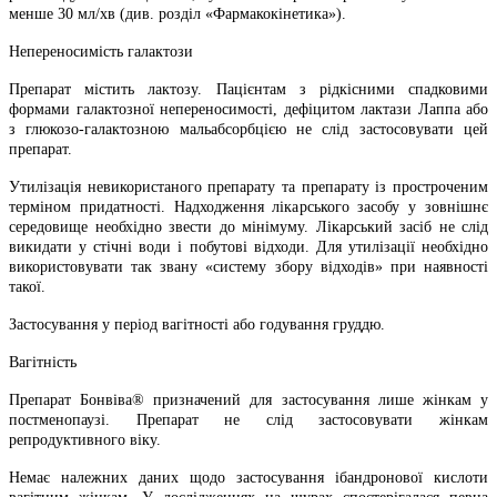
менше 30 мл/хв (див. розділ «Фармакокінетика»).
Непереносимість галактози
Препарат містить лактозу. Пацієнтам з рідкісними спадковими
формами галактозної непереносимості, дефіцитом лактази Лаппа або
з глюкозо-галактозною мальабсорбцією не слід застосовувати цей
препарат.
Утилізація невикористаного препарату та препарату із простроченим
терміном придатності. Надходження лікарського засобу у зовнішнє
середовище необхідно звести до мінімуму. Лікарський засіб не слід
викидати у стічні води і побутові відходи. Для утилізації необхідно
використовувати так звану «систему збору відходів» при наявності
такої.
Застосування у період вагітності або годування груддю.
Вагітність
Препарат Бонвіва® призначений для застосування лише жінкам у
постменопаузі. Препарат не слід застосовувати жінкам
репродуктивного віку.
Немає належних даних щодо застосування ібандронової кислоти