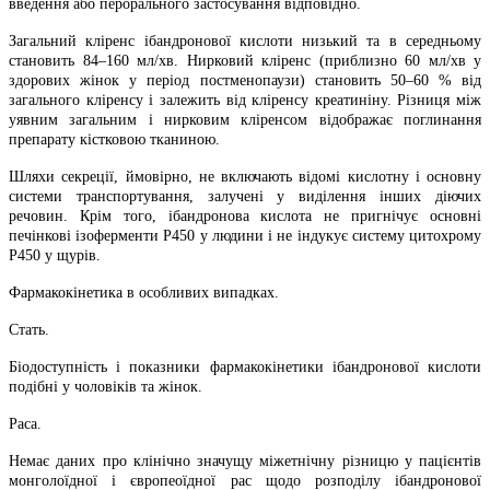
введення або перорального застосування відповідно.
Загальний кліренс ібандронової кислоти низький та в середньому
становить 84–160 мл/хв. Нирковий кліренс (приблизно 60 мл/хв у
здорових жінок у період постменопаузи) становить 50–60 % від
загального кліренсу і залежить від кліренсу креатиніну. Різниця між
уявним загальним і нирковим кліренсом відображає поглинання
препарату кістковою тканиною.
Шляхи секреції, ймовірно, не включають відомі кислотну і основну
системи транспортування, залучені у виділення інших діючих
речовин. Крім того, ібандронова кислота не пригнічує основні
печінкові ізоферменти P450 у людини і не індукує систему цитохрому
P450 у щурів.
Фармакокінетика в особливих випадках.
Стать.
Біодоступність і показники фармакокінетики ібандронової кислоти
подібні у чоловіків та жінок.
Раса.
Немає даних про клінічно значущу міжетнічну різницю у пацієнтів
монголоїдної і європеоїдної рас щодо розподілу ібандронової