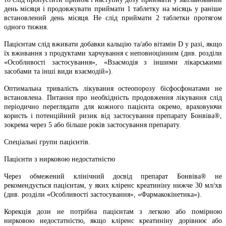
день місяця і продовжувати приймати 1 таблетку на місяць у раніше
встановлений день місяця. Не слід приймати 2 таблетки протягом
одного тижня.
Пацієнтам слід вживати добавки кальцію та/або вітамін D у разі, якщо
їх вживання з продуктами харчування є неповноцінним (див. розділи
«Особливості застосування», «Взаємодія з іншими лікарськими
засобами та інші види взаємодій»).
Оптимальна тривалість лікування остеопорозу бісфосфонатами не
встановлена. Питання про необхідність продовження лікування слід
періодично переглядати для кожного пацієнта окремо, враховуючи
користь і потенційний ризик від застосування препарату Бонвіва®,
зокрема через 5 або більше років застосування препарату.
Спеціальні групи пацієнтів.
Пацієнти з нирковою недостатністю
Через обмежений клінічний досвід препарат Бонвіва® не
рекомендується пацієнтам, у яких кліренс креатиніну нижче 30 мл/хв
(див. розділи «Особливості застосування», «Фармакокінетика»).
Корекція дози не потрібна пацієнтам з легкою або помірною
нирковою недостатністю, якщо кліренс креатиніну дорівнює або