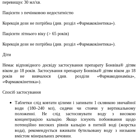
перевищує 30 мл/хв.
Пацієнти з печінковою недостатністю
Корекція дози не потрібна (див. розділ «Фармакокінетика»).
Пацієнти літнього віку (> 65 років)
Корекція дози не потрібна (див. розділ «Фармакокінетика»).
Діти
Немає відповідного досвіду застосування препарату Бонвіва® дітям
віком до 18 років. Застосування препарату Бонвіва® дітям віком до 18
років не вивчалося (див. розділи «Фармакодинаміка»,
«Фармакокінетика»).
Спосіб застосування
Таблетки слід ковтати цілими і запивати 1 склянкою звичайної
води (180–240 мл), сидячи чи стоячи у вертикальному
положенні. Не слід застосовувати воду з високою
концентрацією кальцію. Якщо існують побоювання щодо
потенційно високих рівнів кальцію в питній воді (жорстка
вода), рекомендується вживати бутильовану воду з низьким
вмістом мінеральних речовин.