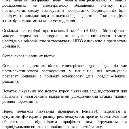
появі печії чи погіршенні печії. Хоча в контрольованих клінічних
дослідженнях не спостерігалося збільшення ризику, при
постмаркетинговому застосуванні пероральних бісфосфонатів були
повідомлені випадки виразок шлунка і дванадцятипалої кишки. Деякі
з них були тяжкими та мали ускладнення.
Оскільки нестероїдні протизапальні засоби (НПЗЗ) і бісфосфонати
можуть спричиняти подразнення шлунково-кишкового тракту,
необхідно з обережністю застосовувати НПЗЗ одночасно з препаратом
Бонвіва®.
Остеонекроз щелепних кісток
Остеонекроз щелепних кісток спостерігався дуже рідко під час
постмаркетингового застосування у пацієнтів, які отримували
препарат Бонвіва® з приводу остеопорозу (див. розділ «Побічні
реакції»).
Початок лікування або нового курсу лікування слід відстрочити для
пацієнтів з незагоєними відкритими ушкодженнями мʼяких тканин
ротової порожнини.
Перед початком лікування препаратом Бонвіва® пацієнтам із
супутніми факторами ризику рекомендується пройти стоматологічне
обстеження з відповідним профілактичним втручанням та
індивідуальною оцінкою співвідношення користі/ризику.