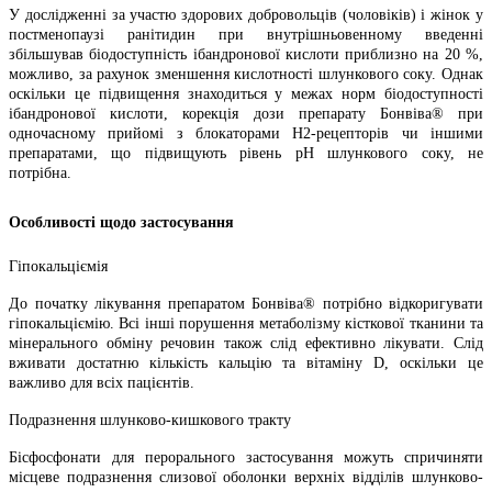
У дослідженні за участю здорових добровольців (чоловіків) і жінок у
постменопаузі ранітидин при внутрішньовенному введенні
збільшував біодоступність ібандронової кислоти приблизно на 20 %,
можливо, за рахунок зменшення кислотності шлункового соку. Однак
оскільки це підвищення знаходиться у межах норм біодоступності
ібандронової кислоти, корекція дози препарату Бонвіва® при
одночасному прийомі з блокаторами Н2-рецепторів чи іншими
препаратами, що підвищують рівень pH шлункового соку, не
потрібна.
Особливості щодо застосування
Гіпокальціємія
До початку лікування препаратом Бонвіва® потрібно відкоригувати
гіпокальціємію. Всі інші порушення метаболізму кісткової тканини та
мінерального обміну речовин також слід ефективно лікувати. Слід
вживати достатню кількість кальцію та вітаміну D, оскільки це
важливо для всіх пацієнтів.
Подразнення шлунково-кишкового тракту
Бісфосфонати для перорального застосування можуть спричиняти
місцеве подразнення слизової оболонки верхніх відділів шлунково-