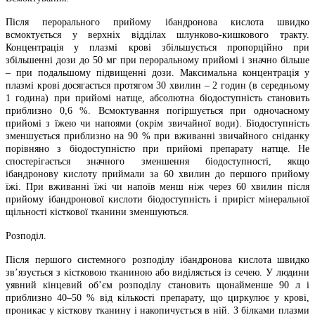
Після перорального прийому ібандронова кислота швидко
всмоктується у верхніх відділах шлунково-кишкового тракту.
Концентрація у плазмі крові збільшується пропорційно при
збільшенні дози до 50 мг при пероральному прийомі і значно більше
– при подальшому підвищенні дози. Максимальна концентрація у
плазмі крові досягається протягом 30 хвилин – 2 годин (в середньому
1 година) при прийомі натще, абсолютна біодоступність становить
приблизно 0,6 %. Всмоктування погіршується при одночасному
прийомі з їжею чи напоями (окрім звичайної води). Біодоступність
зменшується приблизно на 90 % при вживанні звичайного сніданку
порівняно з біодоступністю при прийомі препарату натще. Не
спостерігається значного зменшення біодоступності, якщо
ібандронову кислоту приймали за 60 хвилин до першого прийому
їжі. При вживанні їжі чи напоїв менш ніж через 60 хвилин після
прийому ібандронової кислоти біодоступність і приріст мінеральної
щільності кісткової тканини зменшуються.
Розподіл.
Після першого системного розподілу ібандронова кислота швидко
зв’язується з кістковою тканиною або виділяється із сечею. У людини
уявний кінцевий об’єм розподілу становить щонайменше 90 л і
приблизно 40–50 % від кількості препарату, що циркулює у крові,
проникає у кісткову тканину і накопичується в ній. З білками плазми