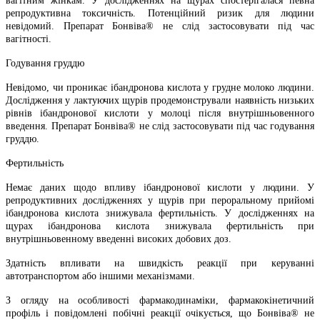
вагітним жінкам. У дослідженнях на щурах спостерігалася певна
репродуктивна токсичність. Потенційний ризик для людини
невідомий. Препарат Бонвіва® не слід застосовувати під час
вагітності.
Годування груддю
Невідомо, чи проникає ібандронова кислота у грудне молоко людини.
Дослідження у лактуючих щурів продемонстрували наявність низьких
рівнів ібандронової кислоти у молоці після внутрішньовенного
введення. Препарат Бонвіва® не слід застосовувати під час годування
груддю.
Фертильність
Немає даних щодо впливу ібандронової кислоти у людини. У
репродуктивних дослідженнях у щурів при пероральному прийомі
ібандронова кислота знижувала фертильність. У дослідженнях на
щурах ібандронова кислота знижувала фертильність при
внутрішньовенному введенні високих добових доз.
Здатність впливати на швидкість реакції при керуванні
автотранспортом або іншими механізмами.
З огляду на особливості фармакодинаміки, фармакокінетичний
профіль і повідомлені побічні реакції очікується, що Бонвіва® не