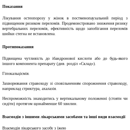
Показання
Лікування остеопорозу у жінок в постменопаузальний період з
підвищеним ризиком переломів. Продемонстровано зниження ризику
вертебральних переломів, ефективність щодо запобігання переломів
шийки стегна не встановлена.
Протипоказання
Підвищена чутливість до ібандронової кислоти або до будь-якого
іншого компонента препарату (див. розділ «Склад»).
Гіпокальціємія.
Захворювання стравоходу зі сповільненням спорожнення стравоходу,
наприклад стриктура, ахалазія.
Неспроможність знаходитись у вертикальному положенні (стояти чи
сидіти) протягом щонайменше 60 хвилин.
Взаємодія з іншими лікарськими засобами та інші види взаємодії
Взаємодія лікарського засобу з їжею