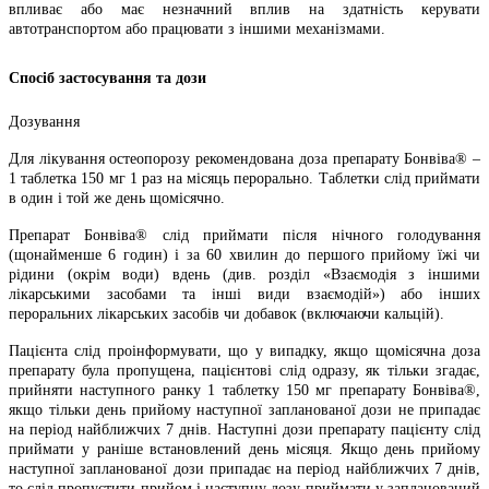
впливає або має незначний вплив на здатність керувати
автотранспортом або працювати з іншими механізмами.
Спосіб застосування та дози
Дозування
Для лікування остеопорозу рекомендована доза препарату Бонвіва® –
1 таблетка 150 мг 1 раз на місяць перорально. Таблетки слід приймати
в один і той же день щомісячно.
Препарат Бонвіва® слід приймати після нічного голодування
(щонайменше 6 годин) і за 60 хвилин до першого прийому їжі чи
рідини (окрім води) вдень (див. розділ «Взаємодія з іншими
лікарськими засобами та інші види взаємодій») або інших
пероральних лікарських засобів чи добавок (включаючи кальцій).
Пацієнта слід проінформувати, що у випадку, якщо щомісячна доза
препарату була пропущена, пацієнтові слід одразу, як тільки згадає,
прийняти наступного ранку 1 таблетку 150 мг препарату Бонвіва®,
якщо тільки день прийому наступної запланованої дози не припадає
на період найближчих 7 днів. Наступні дози препарату пацієнту слід
приймати у раніше встановлений день місяця. Якщо день прийому
наступної запланованої дози припадає на період найближчих 7 днів,
то слід пропустити прийом і наступну дозу приймати у запланований