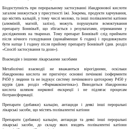
Біодоступність при пероральному застосуванні ібандронової кислоти
загалом знижується у присутності їжі. Зокрема, продукти харчування,
що містять кальцій, у тому числі молоко, та інші полівалентні катіони
(алюміній, магній, залізо), можуть порушувати всмоктування
препарату Бонвіва®, що збігається з результатами, отриманими у
дослідженнях на тваринах. Тому препарат Бонвіва® слід приймати
після нічного голодування (щонайменше 6 годин) і продовжувати
бути натще 1 годину після прийому препарату Бонвіва® (див. розділ
«Спосіб застосування та дози»).
Взаємодія з іншими лікарськими засобами
Метаболічні взаємодії не вважаються вірогідними, оскільки
ібандронова кислота не пригнічує основні печінкові ізоферменти
Р450 у людини та не індукує систему печінкового цитохрому Р450 у
щурів (див. розділ «Фармакокінетика»). Виводиться ібандронова
кислота шляхом ниркової екскреції і не підлягає процесам
біотрансформації.
Препарати (добавки) кальцію, антациди і деякі інші пероральні
лікарські засоби, що містять полівалентні катіони
Препарати (добавки) кальцію, антациди та деякі інші пероральні
лікарські засоби, до складу яких входять полівалентні катіони