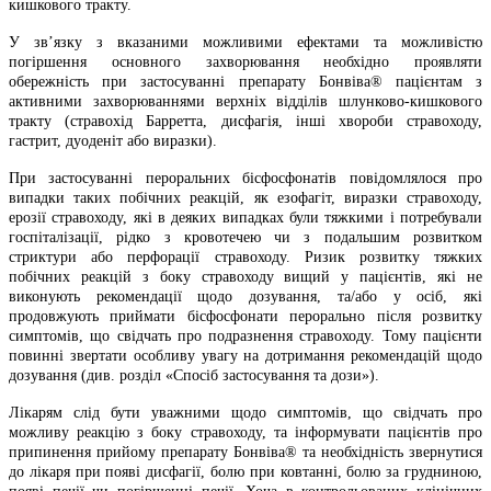
кишкового тракту.
У зв’язку з вказаними можливими ефектами та можливістю
погіршення основного захворювання необхідно проявляти
обережність при застосуванні препарату Бонвіва® пацієнтам з
активними захворюваннями верхніх відділів шлунково-кишкового
тракту (стравохід Барретта, дисфагія, інші хвороби стравоходу,
гастрит, дуоденіт або виразки).
При застосуванні пероральних бісфосфонатів повідомлялося про
випадки таких побічних реакцій, як езофагіт, виразки стравоходу,
ерозії стравоходу, які в деяких випадках були тяжкими і потребували
госпіталізації, рідко з кровотечею чи з подальшим розвитком
стриктури або перфорації стравоходу. Ризик розвитку тяжких
побічних реакцій з боку стравоходу вищий у пацієнтів, які не
виконують рекомендації щодо дозування, та/або у осіб, які
продовжують приймати бісфосфонати перорально після розвитку
симптомів, що свідчать про подразнення стравоходу. Тому пацієнти
повинні звертати особливу увагу на дотримання рекомендацій щодо
дозування (див. розділ «Спосіб застосування та дози»).
Лікарям слід бути уважними щодо симптомів, що свідчать про
можливу реакцію з боку стравоходу, та інформувати пацієнтів про
припинення прийому препарату Бонвіва® та необхідність звернутися
до лікаря при появі дисфагії, болю при ковтанні, болю за грудниною,