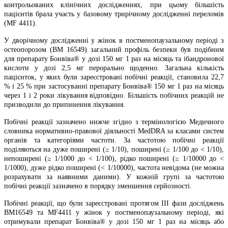
контрольованих клінічних дослідженнях, при цьому більшість
пацієнтів брала участь у базовому трирічному дослідженні переломів
(MF 4411).
У дворічному дослідженні у жінок в постменопаузальному періоді з
остеопорозом (ВМ 16549) загальний профіль безпеки був подібним
для препарату Бонвіва® у дозі 150 мг 1 раз на місяць та ібандронової
кислоти у дозі 2,5 мг перорально щоденно. Загальна кількість
пацієнток, у яких були зареєстровані побічні реакції, становила 22,7
% і 25 % при застосуванні препарату Бонвіва® 150 мг 1 раз на місяць
через 1 і 2 роки лікування відповідно. Більшість побічних реакцій не
призводили до припинення лікування.
Побічні реакції зазначено нижче згідно з термінологією Медичного
словника нормативно-правової діяльності MedDRA за класами систем
органів та категоріями частоти. За частотою побічні реакції
поділяються на дуже поширені (≥ 1/10), поширені (≥ 1/100 до < 1/10),
непоширені (≥ 1/1000 до < 1/100), рідко поширені (≥ 1/10000 до <
1/1000), дуже рідко поширені (< 1/10000), частота невідома (не можна
розрахувати за наявними даними). У кожній групі за частотою
побічні реакції зазначено в порядку зменшення серйозності.
Побічні реакції, що були зареєстровані протягом ІІІ фази досліджень
ВМ16549 та MF4411 у жінок у постменопаузальному періоді, які
отримували препарат Бонвіва® у дозі 150 мг 1 раз на місяць або