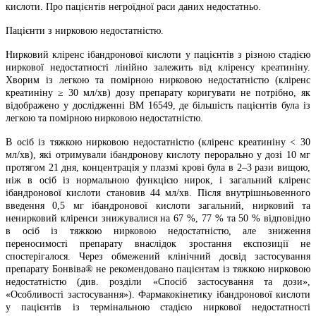
кислоти. Про пацієнтів негроїдної раси даних недостатньо.
Пацієнти з нирковою недостатністю.
Нирковий кліренс ібандронової кислоти у пацієнтів з різною стадією
ниркової недостатності лінійно залежить від кліренсу креатиніну.
Хворим із легкою та помірною нирковою недостатністю (кліренс
креатиніну ≥ 30 мл/хв) дозу препарату коригувати не потрібно, як
відображено у дослідженні ВМ 16549, де більшість пацієнтів була із
легкою та помірною нирковою недостатністю.
В осіб із тяжкою нирковою недостатністю (кліренс креатиніну < 30
мл/хв), які отримували ібандронову кислоту перорально у дозі 10 мг
протягом 21 дня, концентрація у плазмі крові була в 2–3 рази вищою,
ніж в осіб із нормальною функцією нирок, і загальний кліренс
ібандронової кислоти становив 44 мл/хв. Після внутрішньовенного
введення 0,5 мг ібандронової кислоти загальний, нирковий та
ненирковий кліренси знижувалися на 67 %, 77 % та 50 % відповідно
в осіб із тяжкою нирковою недостатністю, але зниження
переносимості препарату внаслідок зростання експозиції не
спостерігалося. Через обмежений клінічний досвід застосування
препарату Бонвіва® не рекомендовано пацієнтам із тяжкою нирковою
недостатністю (див. розділи «Спосіб застосування та дози»,
«Особливості застосування»). Фармакокінетику ібандронової кислоти
у пацієнтів із термінальною стадією ниркової недостатності