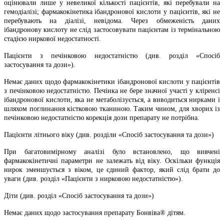
оцінювали лише у невеликої кількості пацієнтів, які перебували на
гемодіалізі; фармакокінетика ібандронової кислоти у пацієнтів, які не
перебувають на діалізі, невідома. Через обмеженість даних
ібандронову кислоту не слід застосовувати пацієнтам із термінальною
стадією ниркової недостатності.
Пацієнти з печінковою недостатністю (див. розділ «Спосіб
застосування та дози»).
Немає даних щодо фармакокінетики ібандронової кислоти у пацієнтів
з печінковою недостатністю. Печінка не бере значної участі у кліренсі
ібандронової кислоти, яка не метаболізується, а виводиться нирками і
шляхом поглинання кістковою тканиною. Таким чином, для хворих із
печінковою недостатністю корекція дози препарату не потрібна.
Пацієнти літнього віку (див. розділи «Спосіб застосування та дози»)
При багатовимірному аналізі було встановлено, що вивчені
фармакокінетичні параметри не залежать від віку. Оскільки функція
нирок зменшується з віком, це єдиний фактор, який слід брати до
уваги (див. розділ «Пацієнти з нирковою недостатністю»).
Діти (див. розділ «Спосіб застосування та дози»)
Немає даних щодо застосування препарату Бонвіва® дітям.