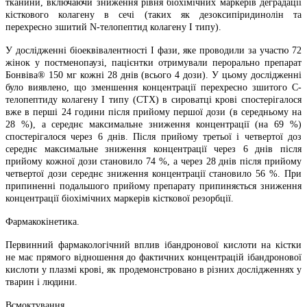
тканини, включаючи зниження рівня біохімічних маркерів деградації
кісткового колагену в сечі (таких як дезоксипіридинолін та
перехресно зшитий N-телопептид колагену I типу).
У дослідженні біоеквівалентності І фази, яке проводили за участю 72
жінок у постменопаузі, пацієнтки отримували перорально препарат
Бонвіва® 150 мг кожні 28 днів (всього 4 дози). У цьому дослідженні
було виявлено, що зменшення концентрації перехресно зшитого С-
телопептиду колагену I типу (CTX) в сироватці крові спостерігалося
вже в перші 24 години після прийому першої дози (в середньому на
28 %), а середнє максимальне зниження концентрації (на 69 %)
спостерігалося через 6 днів. Після прийому третьої і четвертої доз
середнє максимальне зниження концентрації через 6 днів після
прийому кожної дози становило 74 %, а через 28 днів після прийому
четвертої дози середнє зниження концентрації становило 56 %. При
припиненні подальшого прийому препарату припиняється зниження
концентрації біохімічних маркерів кісткової резорбції.
Фармакокінетика.
Первинний фармакологічний вплив ібандронової кислоти на кістки
не має прямого відношення до фактичних концентрацій ібандронової
кислоти у плазмі крові, як продемонстровано в різних дослідженнях у
тварин і людини.
Всмоктування.