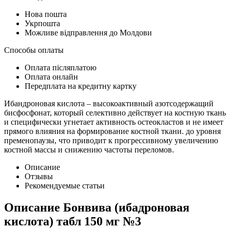
Нова пошта
Укрпошта
Можливе відправлення до Молдови
Способы оплаты
Оплата післяплатою
Оплата онлайн
Передплата на кредитну картку
Ибандроновая кислота – высокоактивный азотсодержащий
бисфосфонат, который селективно действует на костную ткань
и специфически угнетает активность остеокластов и не имеет
прямого влияния на формирование костной ткани. до уровня
пременопаузы, что приводит к прогрессивному увеличению
костной массы и снижению частоты переломов.
Описание
Отзывы
Рекомендуемые статьи
Описание
Бонвива (ибадроновая
кислота) табл 150 мг №3