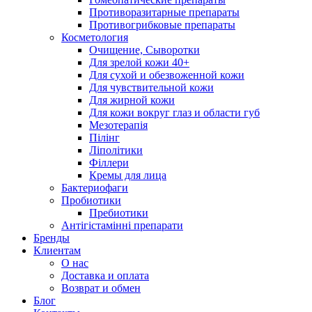
Противоразитарные препараты
Противогрибковые препараты
Косметология
Очищение, Сыворотки
Для зрелой кожи 40+
Для сухой и обезвоженной кожи
Для чувствительной кожи
Для жирной кожи
Для кожи вокруг глаз и области губ
Мезотерапія
Пілінг
Ліполітики
Філлери
Кремы для лица
Бактериофаги
Пробиотики
Пребиотики
Антігістамінні препарати
Бренды
Клиентам
О нас
Доставка и оплата
Возврат и обмен
Блог