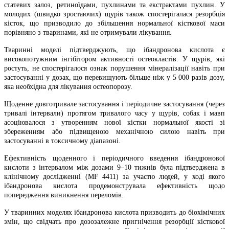
статевих залоз, ретиноїдами, пухлинами та екстрактами пухлин. У
молодих (швидко зростаючих) щурів також спостерігалася резорбція
кісток, що призводило до збільшення нормальної кісткової маси
порівняно з тваринами, які не отримували лікування.
Тваринні моделі підтверджують, що ібандронова кислота є
високопотужним інгібітором активності остеокластів. У щурів, які
ростуть, не спостерігалося ознак порушення мінералізації навіть при
застосуванні у дозах, що перевищують більше ніж у 5 000 разів дозу,
яка необхідна для лікування остеопорозу.
Щоденне довготривале застосування і періодичне застосування (через
тривалі інтервали) протягом тривалого часу у щурів, собак і мавп
асоціювалося з утворенням нової кістки нормальної якості зі
збереженням або підвищеною механічною силою навіть при
застосуванні в токсичному діапазоні.
Ефективність щоденного і періодичного введення ібандронової
кислоти з інтервалом між дозами 9–10 тижнів була підтверджена в
клінічному дослідженні (MF 4411) за участю людей, у ході якого
ібандронова кислота продемонструвала ефективність щодо
попередження виникнення переломів.
У тваринних моделях ібандронова кислота призводить до біохімічних
змін, що свідчать про дозозалежне пригнічення резорбції кісткової