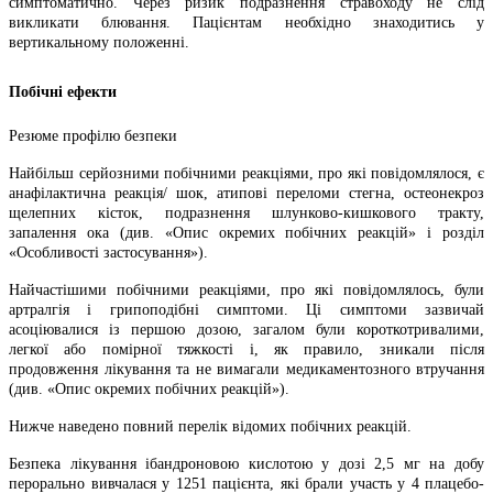
симптоматично. Через ризик подразнення стравоходу не слід
викликати блювання. Пацієнтам необхідно знаходитись у
вертикальному положенні.
Побічні ефекти
Резюме профілю безпеки
Найбільш серйозними побічними реакціями, про які повідомлялося, є
анафілактична реакція/ шок, атипові переломи стегна, остеонекроз
щелепних кісток, подразнення шлунково-кишкового тракту,
запалення ока (див. «Опис окремих побічних реакцій» і розділ
«Особливості застосування»).
Найчастішими побічними реакціями, про які повідомлялось, були
артралгія і грипоподібні симптоми. Ці симптоми зазвичай
асоціювалися із першою дозою, загалом були короткотривалими,
легкої або помірної тяжкості і, як правило, зникали після
продовження лікування та не вимагали медикаментозного втручання
(див. «Опис окремих побічних реакцій»).
Нижче наведено повний перелік відомих побічних реакцій.
Безпека лікування ібандроновою кислотою у дозі 2,5 мг на добу
перорально вивчалася у 1251 пацієнта, які брали участь у 4 плацебо-