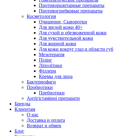
Противоразитарные препараты
Противогрибковые препараты
Косметология
Очищение, Сыворотки
Для зрелой кожи 40+
Для сухой и обезвоженной кожи
Для чувствительной кожи
Для жирной кожи
Для кожи вокруг глаз и области губ
Мезотерапія
Пілінг
Ліполітики
Філлери
Кремы для лица
Бактериофаги
Пробиотики
Пребиотики
Антігістамінні препарати
Бренды
Клиентам
О нас
Доставка и оплата
Возврат и обмен
Блог