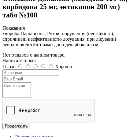
карбидопа 25 мг, энтакапон 200 мг)
табл №100
Показання
хвороба Паркінсона. Рухові порушення (нестійкість),
спричинені неефективністю дозування, при лікуванні
леводопою/інгібіторами допа-декарбоксилази.
Нет отзывов о данном товаре.
Написать отзыв
Плохо
Хорошо
Продолжить
Доставка и оплата