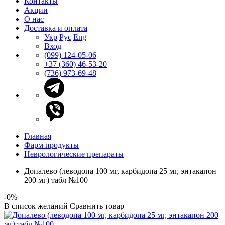
Контакты
Акции
О нас
Доставка и оплата
Укр
Рус
Eng
Вход
(099) 124-05-06
+37 (360) 46-53-20
(736) 973-69-48
Главная
Фарм продукты
Неврологические препараты
Допалево (леводопа 100 мг, карбидопа 25 мг, энтакапон
200 мг) табл №100
-0%
В список желаний
Сравнить товар