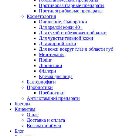
Противоразитарные препараты
Противогрибковые препараты
Косметология
Очищение, Сыворотки
Для зрелой кожи 40+
Для сухой и обезвоженной кожи
Для чувствительной кожи
Для жирной кожи
Для кожи вокруг глаз и области губ
Мезотерапія
Пілінг
Ліполітики
Філлери
Кремы для лица
Бактериофаги
Пробиотики
Пребиотики
Антігістамінні препарати
Бренды
Клиентам
О нас
Доставка и оплата
Возврат и обмен
Блог