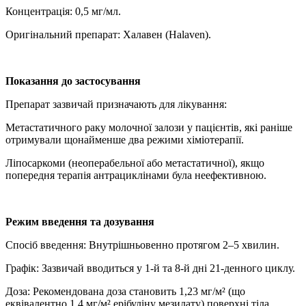
Концентрація: 0,5 мг/мл.
Оригінальний препарат: Халавен (Halaven).
Показання до застосування
Препарат зазвичай призначають для лікування:
Метастатичного раку молочної залози у пацієнтів, які раніше
отримували щонайменше два режими хіміотерапії.
Ліпосаркоми (неоперабельної або метастатичної), якщо
попередня терапія антрациклінами була неефективною.
Режим введення та дозування
Спосіб введення: Внутрішньовенно протягом 2–5 хвилин.
Графік: Зазвичай вводиться у 1-й та 8-й дні 21-денного циклу.
Доза: Рекомендована доза становить 1,23 мг/м² (що
еквівалентно 1,4 мг/м² ерібуліну мезилату) поверхні тіла