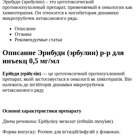
Эрибудн (эрибулин) – это цитотоксический
противоопухолевый препарат, применяемый в онкологии как
химиотерапия. Он относится к ингибиторам динамики
микротрубочек нетаксанового ряда.
Описание
Отзывы
Рекомендуемые статьи
Описание
Эрибудн (эрбулин) р-р для
инъекц 0,5 мг/мл
Ерібудн (ерібулін)
— це цитотоксичний протипухлинний
препарат, який застосовується в онкології як хіміотерапія. Він
належить до інгібіторів динаміки мікротрубочок
нетаксанового ряду.
Основні характеристики препарату
Діюча речовина: Ерібуліну мезилат (eribulin mesylate).
Форма випуску: Розчин для ін'єкцій/інфузій у флаконах.