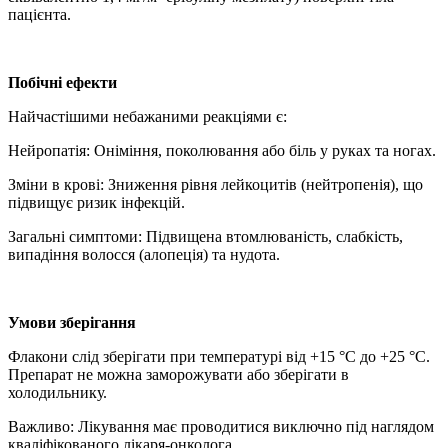
пацієнта.
Побічні ефекти
Найчастішими небажаними реакціями є:
Нейропатія: Оніміння, поколювання або біль у руках та ногах.
Зміни в крові: Зниження рівня лейкоцитів (нейтропенія), що
підвищує ризик інфекцій.
Загальні симптоми: Підвищена втомлюваність, слабкість,
випадіння волосся (алопеція) та нудота.
Умови зберігання
Флакони слід зберігати при температурі від +15 °C до +25 °C.
Препарат не можна заморожувати або зберігати в
холодильнику.
Важливо: Лікування має проводитися виключно під наглядом
кваліфікованого лікаря-онколога.