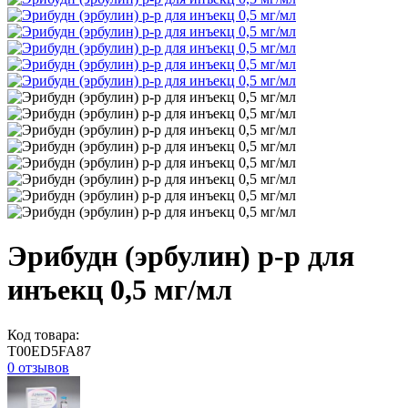
Эрибудн (эрбулин) р-р для
инъекц 0,5 мг/мл
Код товара:
T00ED5FA87
0 отзывов