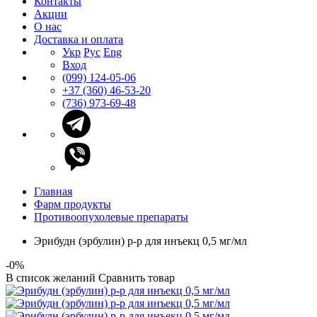
Контакты
Акции
О нас
Доставка и оплата
Укр
Рус
Eng
Вход
(099) 124-05-06
+37 (360) 46-53-20
(736) 973-69-48
Главная
Фарм продукты
Противоопухолевые препараты
Эрибудн (эрбулин) р-р для инъекц 0,5 мг/мл
-0%
В список желаний
Сравнить товар