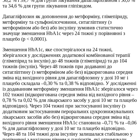
56,2 % і 39,7 % для групи лікування дапагліфлозином і 50,0 %
та 34,6 % для групи лікування гліпізидом.
Дапагліфлозин як доповнення до метформіну, глімепіриду,
метформіну та сульфонілсечовини, ситагліптину (з
метформіном або без) або інсуліну зумовив статистично
значуще зменшення HbA1c через 24 тижні у порівнянні з
плацебо (p < 0,0001).
Зменшення HbA1c, яке спостерігалося на 24 тижні,
зберігалося у дослідженнях додаткової комбінованої терапії
(глімепірид та інсулін) до 48 тижнів (глімепірид) та до 104
тижнів (інсулін). Через 48 тижнів при додаванні до
ситагліптину (з метформіном або без) відкоригована середня
зміна від вихідного рівня для дапагліфлозину у дозі 10 мг і
плацебо складала –0,30 % та 0,38 % відповідно. У дослідженні
із додаванням метформіну зменшення HbA1c зберігалося через
102 тижні (відкоригована середня зміна від вихідного рівня –
0,78 % та 0,02 % для лікарського засобу у дозі 10 мг та плацебо
відповідно). Через 104 тижні при застосуванні інсуліну (з
додатковим застосуванням пероральних цукрознижувальних
лікарських засобів або без) відкоригована середня зміна від
вихідного рівня зменшення HbA1c становила –0,71 % та –0,06
% для дапагліфлозину у дозі 10 мг та плацебо відповідно.
Через 48 та 104 тижні доза інсуліну залишалася стабільною у
порівнянні з вихідним рівнем у пацієнтів, які отримували