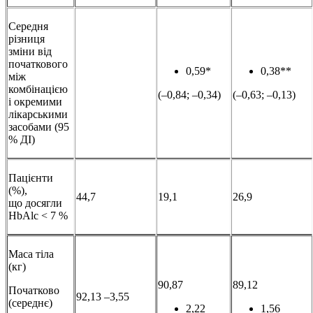
Середня
різниця
зміни від
початкового
0,59*
0,38**
між
комбінацією
(–0,84; –0,34)
(–0,63; –0,13)
і окремими
лікарськими
засобами (95
% ДІ)
Пацієнти
(%),
44,7
19,1
26,9
що досягли
HbAlc < 7 %
Маса тіла
(кг)
90,87
89,12
Початково
92,13 –3,55
(середнє)
2,22
1,56