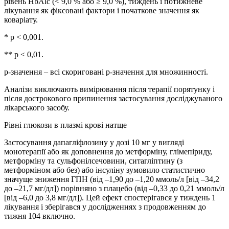
рівень HbAlc (< 9,0 % або ≥ 9,0 %), тиждень і потижневе
лікування як фіксовані фактори і початкове значення як
коваріату.
* p < 0,001.
** p < 0,01.
р-значення – всі скориговані р-значення для множинності.
Аналізи виключають вимірювання після терапії порятунку і
після дострокового припинення застосування досліджуваного
лікарського засобу.
Рівні глюкози в плазмі крові натще
Застосування дапагліфлозину у дозі 10 мг у вигляді
монотерапії або як доповнення до метформіну, глімепіриду,
метформіну та сульфонілсечовини, ситагліптину (з
метформіном або без) або інсуліну зумовило статистично
значуще зниження ГПН (від –1,90 до –1,20 ммоль/л [від –34,2
до –21,7 мг/дл]) порівняно з плацебо (від –0,33 до 0,21 ммоль/л
[від –6,0 до 3,8 мг/дл]). Цей ефект спостерігався у тиждень 1
лікування і зберігався у дослідженнях з продовженням до
тижня 104 включно.