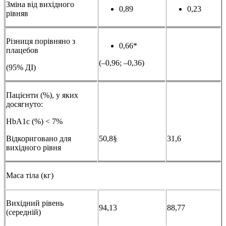
Зміна від вихідного
0,89
0,23
рівняв
Різниця порівняно з
0,66*
плацебов
(–0,96; –0,36)
(95% ДІ)
Пацієнти (%), у яких
досягнуто:
HbA1c (%) ˂ 7%
Відкориговано для
50,8§
31,6
вихідного рівня
Маса тіла (кг)
Вихідний рівень
94,13
88,77
(середній)