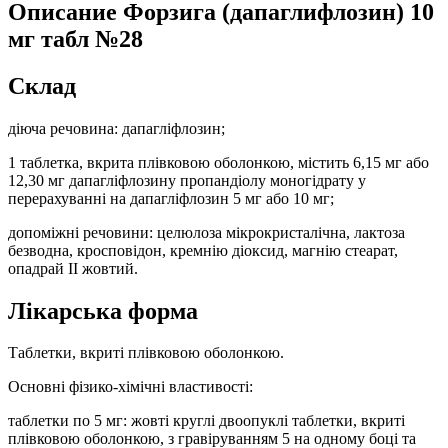
Описание
Форзига (дапаглифлозин) 10
мг табл №28
Склад
діюча речовина: дапагліфлозин;
1 таблетка, вкрита плівковою оболонкою, містить 6,15 мг або
12,30 мг дапагліфлозину пропандіолу моногідрату у
перерахуванні на дапагліфлозин 5 мг або 10 мг;
допоміжні речовини: целюлоза мікрокристалічна, лактоза
безводна, кросповідон, кремнію діоксид, магнію стеарат,
опадрай ІІ жовтий.
Лікарська форма
Таблетки, вкриті плівковою оболонкою.
Основні фізико-хімічні властивості:
таблетки по 5 мг: жовті круглі двоопуклі таблетки, вкриті
плівковою оболонкою, з гравіруванням 5 на одному боці та