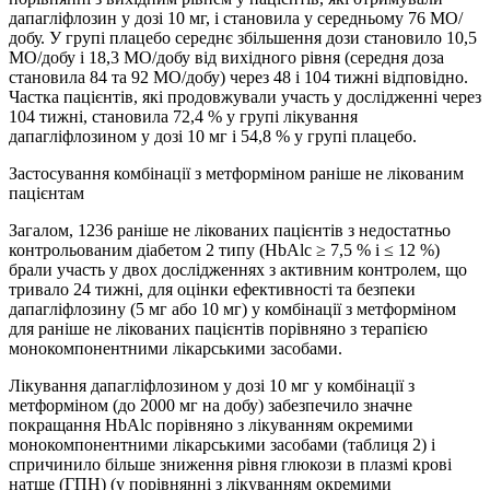
дапагліфлозин у дозі 10 мг, і становила у середньому 76 МО/
добу. У групі плацебо середнє збільшення дози становило 10,5
МО/добу і 18,3 МО/добу від вихідного рівня (середня доза
становила 84 та 92 МО/добу) через 48 і 104 тижні відповідно.
Частка пацієнтів, які продовжували участь у дослідженні через
104 тижні, становила 72,4 % у групі лікування
дапагліфлозином у дозі 10 мг і 54,8 % у групі плацебо.
Застосування комбінації з метформіном раніше не лікованим
пацієнтам
Загалом, 1236 раніше не лікованих пацієнтів з недостатньо
контрольованим діабетом 2 типу (HbAlc ≥ 7,5 % і ≤ 12 %)
брали участь у двох дослідженнях з активним контролем, що
тривало 24 тижні, для оцінки ефективності та безпеки
дапагліфлозину (5 мг або 10 мг) у комбінації з метформіном
для раніше не лікованих пацієнтів порівняно з терапією
монокомпонентними лікарськими засобами.
Лікування дапагліфлозином у дозі 10 мг у комбінації з
метформіном (до 2000 мг на добу) забезпечило значне
покращання HbAlc порівняно з лікуванням окремими
монокомпонентними лікарськими засобами (таблиця 2) і
спричинило більше зниження рівня глюкози в плазмі крові
натще (ГПН) (у порівнянні з лікуванням окремими