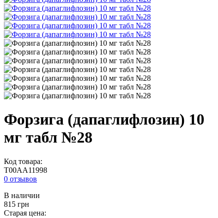
Форзига (дапаглифлозин) 10
мг табл №28
Код товара:
T00AA11998
0 отзывов
В наличии
815
грн
Старая цена: