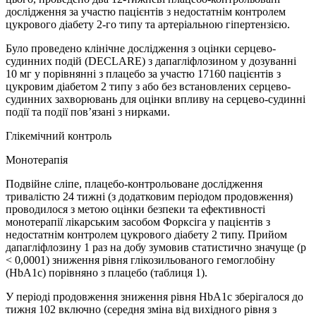
дослідження за участю пацієнтів з недостатнім контролем
цукрового діабету 2-го типу та артеріальною гіпертензією.
Було проведено клінічне дослідження з оцінки серцево-
судинних подій (DECLARE) з дапагліфлозином у дозуванні
10 мг у порівнянні з плацебо за участю 17160 пацієнтів з
цукровим діабетом 2 типу з або без встановлених серцево-
судинних захворювань для оцінки впливу на серцево-судинні
події та події пов’язані з нирками.
Глікемічний контроль
Монотерапія
Подвійне сліпе, плацебо-контрольоване дослідження
тривалістю 24 тижні (з додатковим періодом продовження)
проводилося з метою оцінки безпеки та ефективності
монотерапії лікарським засобом Форксіга у пацієнтів з
недостатнім контролем цукрового діабету 2 типу. Прийом
дапагліфлозину 1 раз на добу зумовив статистично значуще (p
< 0,0001) зниження рівня глікозильованого гемоглобіну
(HbA1c) порівняно з плацебо (таблиця 1).
У періоді продовження зниження рівня HbA1c зберігалося до
тижня 102 включно (середня зміна від вихідного рівня з