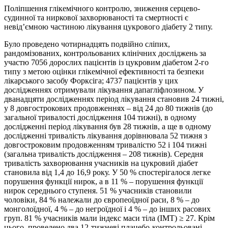
Поліпшення глікемічного контролю, зниження серцево-
судинної та ниркової захворюваності та смертності є
невід’ємною частиною лікування цукрового діабету 2 типу.
Було проведено чотирнадцять подвійно сліпих,
рандомізованих, контрольованих клінічних досліджень за
участю 7056 дорослих пацієнтів із цукровим діабетом 2-го
типу з метою оцінки глікемічної ефективності та безпеки
лікарського засобу Форксіга; 4737 пацієнтів у цих
дослідженнях отримували лікування дапагліфлозином. У
дванадцяти дослідженнях період лікування становив 24 тижні,
у 8 довгострокових продовженнях – від 24 до 80 тижнів (до
загальної тривалості дослідження 104 тижні), в одному
дослідженні період лікування був 28 тижнів, а ще в одному
дослідженні тривалість лікування дорівнювала 52 тижня з
довгостроковим продовженням тривалістю 52 і 104 тижні
(загальна тривалість дослідження – 208 тижнів). Середня
тривалість захворювання учасників на цукровий діабет
становила від 1,4 до 16,9 року. У 50 % спостерігалося легке
порушення функції нирок, а в 11 % – порушення функції
нирок середнього ступеня. 51 % учасників становили
чоловіки, 84 % належали до європеоїдної раси, 8 % – до
монголоїдної, 4 % – до негроїдної і 4 % – до інших расових
груп. 81 % учасників мали індекс маси тіла (ІМТ) ≥ 27. Крім
цього, проведено два 12-тижневі плацебо-контрольовані