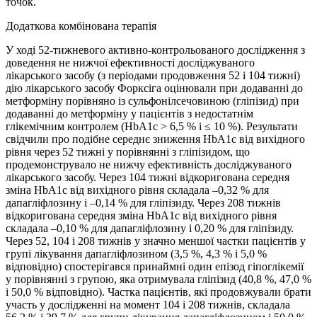
точок.
Додаткова комбінована терапія
У ході 52-тижневого активно-контрольованого дослідження з
доведення не нижчої ефективності досліджуваного
лікарського засобу (з періодами продовження 52 і 104 тижні)
дію лікарського засобу Форксіга оцінювали при додаванні до
метформіну порівняно із сульфонілсечовиною (гліпізид) при
додаванні до метформіну у пацієнтів з недостатнім
глікемічним контролем (HbA1c ˃ 6,5 % і ≤ 10 %). Результати
свідчили про подібне середнє зниження HbA1c від вихідного
рівня через 52 тижні у порівнянні з гліпізидом, що
продемонструвало не нижчу ефективність досліджуваного
лікарського засобу. Через 104 тижні відкоригована середня
зміна HbA1c від вихідного рівня складала –0,32 % для
дапагліфлозину і –0,14 % для гліпізиду. Через 208 тижнів
відкоригована середня зміна HbA1c від вихідного рівня
складала –0,10 % для дапагліфлозину і 0,20 % для гліпізиду.
Через 52, 104 і 208 тижнів у значно меншої частки пацієнтів у
групі лікування дапагліфлозином (3,5 %, 4,3 % і 5,0 %
відповідно) спостерігався принаймні один епізод гіпоглікемії
у порівнянні з групою, яка отримувала гліпізид (40,8 %, 47,0 %
і 50,0 % відповідно). Частка пацієнтів, які продовжували брати
участь у дослідженні на момент 104 і 208 тижнів, складала