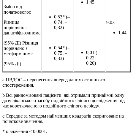
1,45
Зміна від
початковогоc
0,53* (–
Різниця
0,74; –
9,03
порівняно з
0,32)
1,44
дапагліфлозиномс
(95% ДІ) Різниця
0,54* (–
порівняно з
0,01 (–
0,75; –
метформіномc
0,22;
0,33)
0,20)
(95% ДІ)
a ПВДОС – перенесення вперед даних останнього
спостереження.
b Всі рандомізовані пацієнти, які отримали принаймні одну
дозу лікарського засобу подвійного сліпого дослідження під
час короткочасного подвійного сліпого періоду.
c Середнє за методом найменших квадратів скориговане на
початкове значення.
* p-значення < 0,0001.