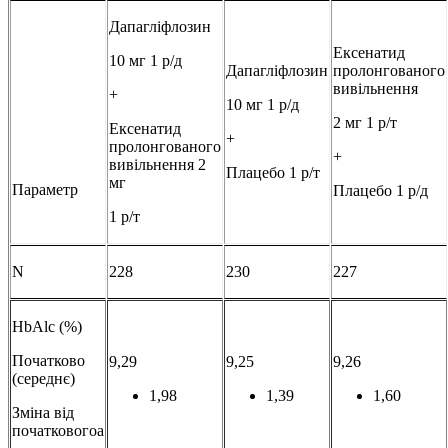
Дапагліфлозин
Ексенатид
10 мг 1 р/д
Дапагліфлозин
пролонгованого
вивільнення
+
10 мг 1 р/д
2 мг 1 р/т
Ексенатид
+
пролонгованого
+
вивільнення 2
Плацебо 1 р/т
мг
Параметр
Плацебо 1 р/д
1 р/т
N
228
230
227
HbAlc (%)
Початково
9,29
9,25
9,26
(середнє)
1,98
1,39
1,60
Зміна від
початковогоa