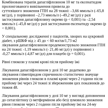
Комбінована терапія дапагліфлозином 10 мг та ексенатидом
пролонгованого вивільнення привела до
суттєвішого зниження ГПН на 28 тижні: –3,66 ммоль/л (–65,8
мг/дл), у порівнянні –2,73 ммоль/л (–49,2 мг/дл) у разі
застосування дапагліфлозину окремо (р < 0,001) та –2,54
ммоль/л (–45,8 мг/дл) у разі застосування ексенатиду окремо (р
< 0,001).
У спеціальному дослідженні у пацієнтів, хворих на цукровий
діабет, з рШКФ від ≥ 45 до < 60 мл/хв/1,73 м2
лікування дапагліфлозином продемонструвало зниження ГПН
на 24 тижні: -1,19 ммоль/л (- 21,46 мг/дл) у порівнянні з
-0,27 ммоль/л (-4,87 мг/дл) для плацебо (р = 0,001).
Рівні глюкози у плазмі крові після прийому їжі
Лікування дапагліфлозином у дозі 10 мг додатково до
лікування глімепіридом спричинило статистично значуще
зниження рівнів глюкози в плазмі крові через 2 години після
прийому їжі через 24 тижні зі збереженням цих показників до
тижня 48.
Лікування дапагліфлозином у дозі 10 мг у вигляді доповнення
до ситагліптину (з метформіном або без) зумовило зниження
рівня глюкози через 2 години після прийому їжі на 24-му