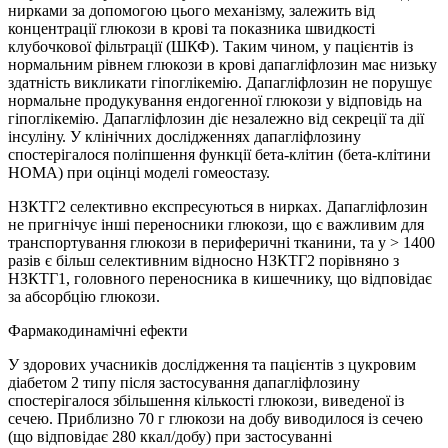
нирками за допомогою цього механізму, залежить від
концентрації глюкози в крові та показника швидкості
клубочкової фільтрації (ШКФ). Таким чином, у пацієнтів із
нормальним рівнем глюкози в крові дапагліфлозин має низьку
здатність викликати гіпоглікемію. Дапагліфлозин не порушує
нормальне продукування ендогенної глюкози у відповідь на
гіпоглікемію. Дапагліфлозин діє незалежно від секреції та дії
інсуліну. У клінічних дослідженнях дапагліфлозину
спостерігалося поліпшення функції бета-клітин (бета-клітини
НОМА) при оцінці моделі гомеостазу.
НЗКТГ2 селективно експресуються в нирках. Дапагліфлозин
не пригнічує інші переносники глюкози, що є важливим для
транспортування глюкози в периферичні тканини, та у > 1400
разів є більш селективним відносно НЗКТГ2 порівняно з
НЗКТГ1, головного переносника в кишечнику, що відповідає
за абсорбцію глюкози.
Фармакодинамічні ефекти
У здорових учасників дослідження та пацієнтів з цукровим
діабетом 2 типу після застосування дапагліфлозину
спостерігалося збільшення кількості глюкози, виведеної із
сечею. Приблизно 70 г глюкози на добу виводилося із сечею
(що відповідає 280 ккал/добу) при застосуванні