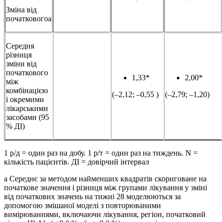
Зміна від
початковогоa
Середня
різниця
зміни від
початкового
1,33*
2,00*
між
комбінацією
(–2,12; –0,55 )
(–2,79; –1,20)
і окремими
лікарськими
засобами (95
% ДІ)
1 р/д = один раз на добу. 1 р/т = один раз на тиждень. N =
кількість пацієнтів. ДІ = довірчий інтервал
a Середнє за методом найменших квадратів скориговане на
початкове значення і різниця між групами лікування у зміні
від початкових значень на тижні 28 моделюються за
допомогою змішаної моделі з повторюваними
вимірюваннями, включаючи лікування, регіон, початковий