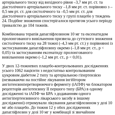
артеріального тиску від вихідного рівня –3,7 мм рт. ст. та
діастолічного артеріального тиску –1,8 мм рт. ст. порівняно з –
0,5 мм рт. ст. для систолічного та –0,5 мм рт. ст. для
діастолічного артеріального тиску у групі плацебо у тиждень
24. Подібне зниження спостерігалося протягом усього періоду
тривалістю до 104 тижнів.
Комбінована терапія дапагліфлозином 10 мг та ексенатидом
пролонгованого вивільнення призвела до суттєвого зниження
систолічного тиску на 28 тижні (–4,3 мм рт. ст.) у порівнянні із
застосуванням дапагліфлозину окремо (–1,8 мм рт. ст., р <
0,05) та застосуванням ексенатиду пролонгованого
вивільнення окремо (–1,2 мм рт. ст., р < 0,01).
У двох 12-тижневих плацебо-контрольованих дослідженнях
усього 1062 пацієнти з недостатньо контрольованим
цукровим діабетом 2 типу та артеріальною гіпертензією
(незважаючи на постійне лікування інгібітором
ангіотензинперетворюючого ферменту (іАПФ) чи блокатором
рецепторів ангіотензину ІІ першого типу (БРА) в одному
дослідженні та іАПФ чи БРА з додаванням одного
антигіпертензивного лікарського засобу в іншому
дослідженні) отримували лікування дапагліфлозином у дозі 10
мг або плацебо. До тижня 12 у обох дослідженнях
дапагліфлозин у дозі 10 мг у комбінації зі звичайним