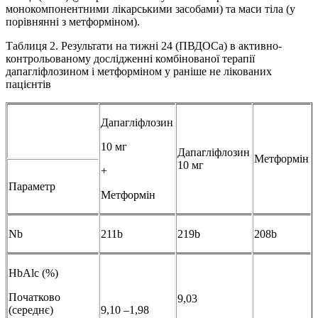
монокомпонентними лікарськими засобами) та маси тіла (у
порівнянні з метформіном).
Таблиця 2. Результати на тижні 24 (ПВДОСа) в активно-
контрольованому дослідженні комбінованої терапії
дапагліфлозином і метформіном у раніше не лікованих
пацієнтів
Дапагліфлозин
10 мг
Дапагліфлозин
Метформін
10 мг
+
Параметр
Метформін
Nb
211b
219b
208b
HbAlc (%)
Початково
9,03
(середнє)
9,10 –1,98