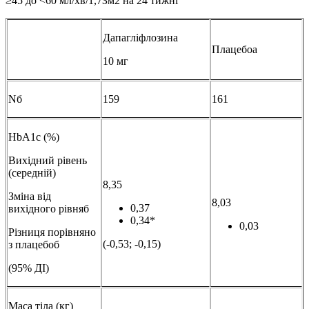
≥45 до <60 мл/хв/1,7Зм2 на 24 тижні
Дапагліфлозина
Плацебоа
10 мг
Nб
159
161
HbA1c (%)
Вихідний рівень
(середній)
8,35
Зміна від
8,03
0,37
вихідного рівняб
0,34*
0,03
Різниця порівняно
(-0,53; -0,15)
з плацебоб
(95% ДІ)
Маса тіла (кг)