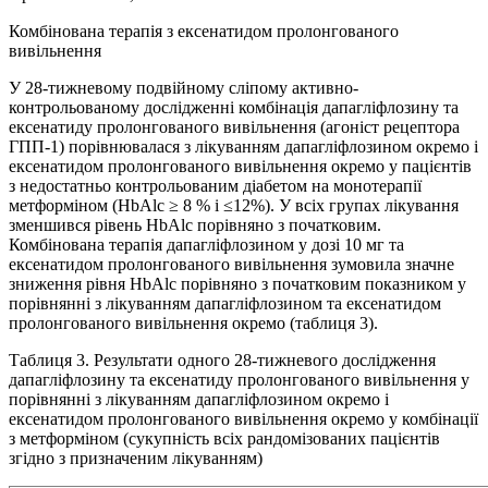
Комбінована терапія з ексенатидом пролонгованого
вивільнення
У 28-тижневому подвійному сліпому активно-
контрольованому дослідженні комбінація дапагліфлозину та
ексенатиду пролонгованого вивільнення (агоніст рецептора
ГПП-1) порівнювалася з лікуванням дапагліфлозином окремо і
ексенатидом пролонгованого вивільнення окремо у пацієнтів
з недостатньо контрольованим діабетом на монотерапії
метформіном (HbAlc ≥ 8 % і ≤12%). У всіх групах лікування
зменшився рівень HbAlc порівняно з початковим.
Комбінована терапія дапагліфлозином у дозі 10 мг та
ексенатидом пролонгованого вивільнення зумовила значне
зниження рівня HbAlc порівняно з початковим показником у
порівнянні з лікуванням дапагліфлозином та ексенатидом
пролонгованого вивільнення окремо (таблиця 3).
Таблиця 3. Результати одного 28-тижневого дослідження
дапагліфлозину та ексенатиду пролонгованого вивільнення у
порівнянні з лікуванням дапагліфлозином окремо і
ексенатидом пролонгованого вивільнення окремо у комбінації
з метформіном (сукупність всіх рандомізованих пацієнтів
згідно з призначеним лікуванням)