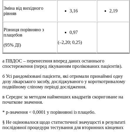
Зміна від вихідного
3,16
2,19
рівняв
Різниця порівняно з
0,97
плацебов
(–2,20; 0,25)
(95% ДІ)
а ПВДОС – перенесення вперед даних останнього
спостереження (перед лікуванням пролікованих пацієнтів).
б Усі рандомізовані пацієнти, які отримали принаймні одну
дозу лікарського засобу, досліджуваного у короткотривалому
подвійному сліпому періоді дослідження.
в Середнє за методом найменших квадратів скориговане на
початкове значення.
* р-значення ˂ 0,0001 у порівнянні із плацебо.
§ Не оцінювалося щодо статистичної значущості в результаті
послідовної процедури тестування для вторинних кінцевих