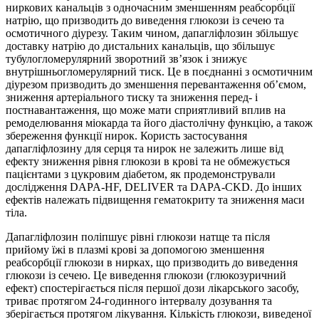
ниркових канальців з одночасним зменшенням реабсорбції
натрію, що призводить до виведення глюкози із сечею та
осмотичного діурезу. Таким чином, дапагліфлозин збільшує
доставку натрію до дистальних канальців, що збільшує
тубулогломерулярний зворотний зв’язок і знижує
внутрішньогломерулярний тиск. Це в поєднанні з осмотичним
діурезом призводить до зменшення перевантаження об’ємом,
зниження артеріального тиску та зниження перед- і
постнавантаження, що може мати сприятливий вплив на
ремоделювання міокарда та його діастолічну функцію, а також
збереження функції нирок. Користь застосування
дапагліфлозину для серця та нирок не залежить лише від
ефекту зниження рівня глюкози в крові та не обмежується
пацієнтами з цукровим діабетом, як продемонстрували
дослідження DAPA-HF, DELIVER та DAPA-CKD. До інших
ефектів належать підвищення гематокриту та зниження маси
тіла.
Дапагліфлозин поліпшує рівні глюкози натще та після
прийому їжі в плазмі крові за допомогою зменшення
реабсорбції глюкози в нирках, що призводить до виведення
глюкози із сечею. Це виведення глюкози (глюкозуричний
ефект) спостерігається після першої дози лікарського засобу,
триває протягом 24-годинного інтервалу дозування та
зберігається протягом лікування. Кількість глюкози, виведеної