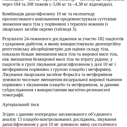
через 104 та 208 тижнів (–5,06 кг та –4,38 кг відповідно).
Комбінація дапагліфлозину 10 мг та ексенатиду
пролонгованого вивільнення продемонструвала суттєвіше
зниження маси тіла у порівнянні з терапією кожним із
лікарських засобів окремо (таблиця 3).
Результати 24-тижневого дослідження за участю 182 пацієнтів
з цукровим діабетом, в якому використовували двоенергійну
рентгенівську абсорбціометрію для оцінки складу тіла,
показали більше зменшення маси тіла та жирової маси тіла,
ніж зменшення безжирової маси тіла чи втрату рідини, у
пацієнтів в групі лікування дапагліфлозином у дозі 10 мг і
метформіном порівняно з групою плацебо і метформіну.
Лікування лікарським засобом Форксіга та метформіном
зумовило чисельне зменшення вісцеральної жирової тканини
порівняно з лікуванням плацебо та метформіном, за даними
субдослідження з використанням магнітно-резонансної
томографії.
Артеріальний тиск
Згідно з даними попередньо запланованого об’єднаного
аналізу 13 плацебо-контрольованих досліджень, лікування
дапагліфлозином у дозі 10 мг зумовило зміну систолічного