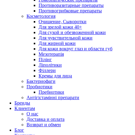
Противоразитарные препараты
Противогрибковые препараты
Косметология
Очищение, Сыворотки
Для зрелой кожи 40+
Для сухой и обезвоженной кожи
Для чувствительной кожи
Для жирной кожи
Для кожи вокруг глаз и области губ
Мезотерапія
Пілінг
Ліполітики
Філлери
Кремы для лица
Бактериофаги
Пробиотики
Пребиотики
Антігістамінні препарати
Бренды
Клиентам
О нас
Доставка и оплата
Возврат и обмен
Блог