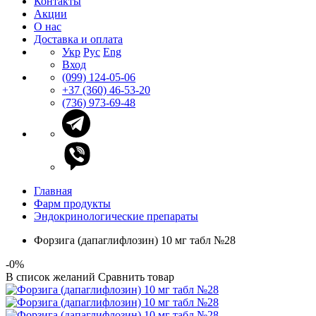
Контакты
Акции
О нас
Доставка и оплата
Укр
Рус
Eng
Вход
(099) 124-05-06
+37 (360) 46-53-20
(736) 973-69-48
Главная
Фарм продукты
Эндокринологические препараты
Форзига (дапаглифлозин) 10 мг табл №28
-0%
В список желаний
Сравнить товар