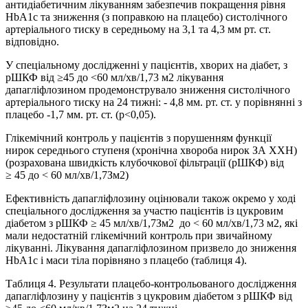
антидіабетичним лікуванням забезпечив покращення рівня
HbA1c та зниження (з поправкою на плацебо) систолічного
артеріального тиску в середньому на 3,1 та 4,3 мм рт. ст.
відповідно.
У спеціальному дослідженні у пацієнтів, хворих на діабет, з
рШКФ від ≥45 до <60 мл/хв/1,73 м2 лікування
дапагліфлозином продемонструвало зниження систолічного
артеріального тиску на 24 тижні: - 4,8 мм. рт. ст. у порівнянні з
плацебо -1,7 мм. рт. ст. (р<0,05).
Глікемічний контроль у пацієнтів з порушенням функції
нирок середнього ступеня (хронічна хвороба нирок ЗА ХХН)
(розрахована швидкість клубочкової фільтрації (рШКФ) від
≥ 45 до < 60 мл/хв/1,7Зм2)
Ефективність дапагліфлозину оцінювали також окремо у ході
спеціального дослідження за участю пацієнтів із цукровим
діабетом з рШКФ ≥ 45 мл/хв/1,7Зм2 до < 60 мл/хв/1,73 м2, які
мали недостатній глікемічний контроль при звичайному
лікуванні. Лікування дапагліфлозином призвело до зниження
HbA1c і маси тіла порівняно з плацебо (таблиця 4).
Таблиця 4. Результати плацебо-контрольованого дослідження
дапагліфлозину у пацієнтів з цукровим діабетом з рШКФ від