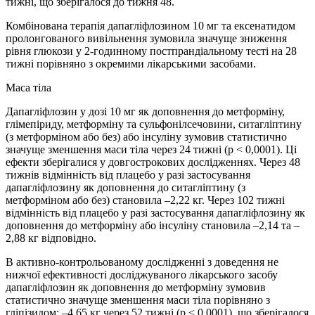
тижні, що зберігалося до тижня 48.
Комбінована терапія дапагліфлозином 10 мг та ексенатидом
пролонгованого вивільнення зумовила значуще зниження
рівня глюкози у 2-годинному постпрандіальному тесті на 28
тижні порівняно з окремими лікарськими засобами.
Маса тіла
Дапагліфлозин у дозі 10 мг як доповнення до метформіну,
глімепіриду, метформіну та сульфонілсечовини, ситагліптину
(з метформіном або без) або інсуліну зумовив статистично
значуще зменшення маси тіла через 24 тижні (p < 0,0001). Ці
ефекти зберігалися у довгострокових дослідженнях. Через 48
тижнів відмінність від плацебо у разі застосування
дапагліфлозину як доповнення до ситагліптину (з
метформіном або без) становила –2,22 кг. Через 102 тижні
відмінність від плацебо у разі застосування дапагліфлозину як
доповнення до метформіну або інсуліну становила –2,14 та –
2,88 кг відповідно.
В активно-контрольованому дослідженні з доведення не
нижчої ефективності досліджуваного лікарського засобу
дапагліфлозин як доповнення до метформіну зумовив
статистично значуще зменшення маси тіла порівняно з
гліпізидом: –4,65 кг через 52 тижні (p < 0,0001), що зберігалося