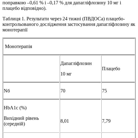
поправкою –0,61 % і –0,17 % для дапагліфлозину 10 мг і
плацебо відповідно).
Таблиця 1. Результати через 24 тижні (ПВДОСа) плацебо-
контрольованого дослідження застосування дапагліфлозину як
монотерапії
Монотерапія
Дапагліфлозин
Плацебо
10 мг
Nб
70
75
HbA1c (%)
Вихідний рівень
8,01
7,79
(середній)