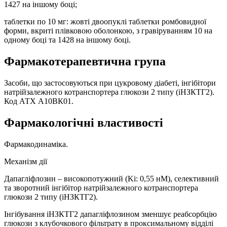
1427 на іншому боці;
таблетки по 10 мг: жовті двоопуклі таблетки ромбовидної
форми, вкриті плівковою оболонкою, з гравіруванням 10 на
одному боці та 1428 на іншому боці.
Фармакотерапевтична група
Засоби, що застосовуються при цукровому діабеті, інгібітори
натрійзалежного котранспортера глюкози 2 типу (іНЗКТГ2).
Код АТХ А10ВК01.
Фармакологічні властивості
Фармакодинаміка.
Механізм дії
Дапагліфлозин – високопотужний (Kі: 0,55 нМ), селективний
та зворотний інгібітор натрійзалежного котранспортера
глюкози 2 типу (іНЗКТГ2).
Інгібування іНЗКТГ2 дапагліфлозином зменшує реабсорбцію
глюкози з клубочкового фільтрату в проксимальному відділі