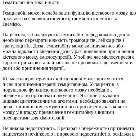
Гематологічна токсичність.
Гемцитабін може послаблювати функцію кісткового мозку, що
проявляється лейкоцитопенією, тромбоцитопенією та
анемією.
Пацієнтам, які одержують гемцитабін, перед кожною дозою
необхідно перевіряти кількість тромбоцитів, лейкоцитів і
гранулоцитів. Доза гемцитабіну може зменшуватись або
можна відкласти введення дози у разі виявлення пригнічення
кісткового мозку (мієлосупресії). У той же час мієлосупресія є
короткотривалою та найчастіше не призводить до зменшення
дози або припинення терапії.
Кількість периферичних клітин крові може знижуватися і
після припинення терапії гемцитабіном. У пацієнтів із
порушеною функцією кісткового мозку необхідно з
обережністю призначати лікування. Як і при лікуванні
іншими цитотоксичними агентами, необхідно зважати на
ризик виникнення кумулятивного пригнічення кісткового
мозку у випадку призначення гемцитабіну з іншими
препаратами для хіміотерапії.
Печінкова недостатність. Препарат з обережністю призначати
пацієнтам з печінковою і нирковою недостатністю, оскільки в