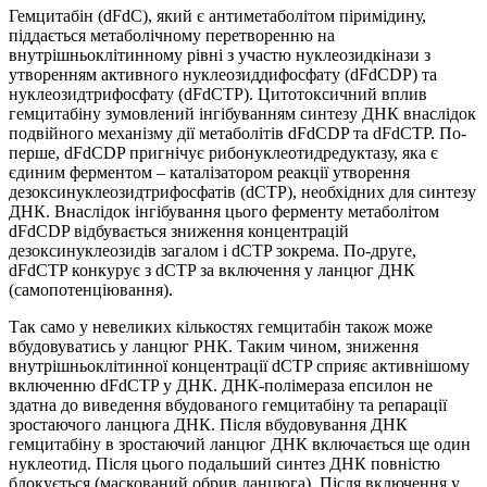
Гемцитабін (dFdC), який є антиметаболітом піримідину,
піддається метаболічному перетворенню на
внутрішньоклітинному рівні з участю нуклеозидкінази з
утворенням активного нуклеозиддифосфату (dFdCDP) та
нуклеозидтрифосфату (dFdCTP). Цитотоксичний вплив
гемцитабіну зумовлений інгібуванням синтезу ДНК внаслідок
подвійного механізму дії метаболітів dFdCDP та dFdCTP. По-
перше, dFdCDP пригнічує рибонуклеотидредуктазу, яка є
єдиним ферментом – каталізатором реакції утворення
дезоксинуклеозидтрифосфатів (dCTP), необхідних для синтезу
ДНК. Внаслідок інгібування цього ферменту метаболітом
dFdCDP відбувається зниження концентрацій
дезоксинуклеозидів загалом і dCTP зокрема. По-друге,
dFdCTP конкурує з dCTP за включення у ланцюг ДНК
(самопотенціювання).
Так само у невеликих кількостях гемцитабін також може
вбудовуватись у ланцюг РНК. Таким чином, зниження
внутрішньоклітинної концентрації dCTP сприяє активнішому
включенню dFdCTP у ДНК. ДНК-полімераза епсилон не
здатна до виведення вбудованого гемцитабіну та репарації
зростаючого ланцюга ДНК. Після вбудовування ДНК
гемцитабіну в зростаючий ланцюг ДНК включається ще один
нуклеотид. Після цього подальший синтез ДНК повністю
блокується (маскований обрив ланцюга). Після включення у