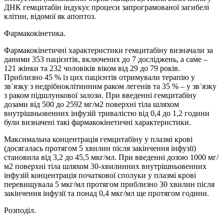
ДНК гемцитабін індукує процеси запрограмованої загибелі
клітин, відомої як апоптоз.
Фармакокінетика.
Фармакокінетичні характеристики гемцитабіну визначали за
даними 353 пацієнтів, включених до 7 досліджень, а саме –
121 жінки та 232 чоловіків віком від 29 до 79 років.
Приблизно 45 % із цих пацієнтів отримували терапію у
звʾязку з недрібноклітинним раком легенів та 35 % – у звʾязку
з раком підшлункової залози. При введенні гемцитабіну
дозами від 500 до 2592 мг/м2 поверхні тіла шляхом
внутрішньовенних інфузій тривалістю від 0,4 до 1,2 години
були визначені такі фармакокінетичні характеристики.
Максимальна концентрація гемцитабіну у плазмі крові
(досягалась протягом 5 хвилин після закінчення інфузії)
становила від 3,2 до 45,5 мкг/мл. При введенні дозою 1000 мг/
м2 поверхні тіла шляхом 30-хвилинних внутрішньовенних
інфузій концентрація початкової сполуки у плазмі крові
перевищувала 5 мкг/мл протягом приблизно 30 хвилин після
закінчення інфузії та понад 0,4 мкг/мл ще протягом години.
Розподіл.