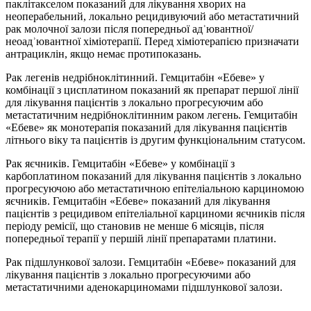
паклітакселом показаний для лікування хворих на
неоперабельний, локально рецидивуючий або метастатичний
рак молочної залози після попередньої адʾювантної/
неоадʾювантної хіміотерапії. Перед хіміотерапією призначати
антрациклін, якщо немає протипоказань.
Рак легенів недрібноклітинний. Гемцитабін «Ебеве» у
комбінації з цисплатином показаний як препарат першої лінії
для лікування пацієнтів з локально прогресуючим або
метастатичним недрібноклітинним раком легень. Гемцитабін
«Ебеве» як монотерапія показаний для лікування пацієнтів
літнього віку та пацієнтів із другим функціональним статусом.
Рак яєчників. Гемцитабін «Ебеве» у комбінації з
карбоплатином показаний для лікування пацієнтів з локально
прогресуючою або метастатичною епітеліальною карциномою
яєчників. Гемцитабін «Ебеве» показаний для лікування
пацієнтів з рецидивом епітеліальної карциноми яєчників після
періоду ремісії, що становив не менше 6 місяців, після
попередньої терапії у першій лінії препаратами платини.
Рак підшлункової залози. Гемцитабін «Ебеве» показаний для
лікування пацієнтів з локально прогресуючими або
метастатичними аденокарциномами підшлункової залози.