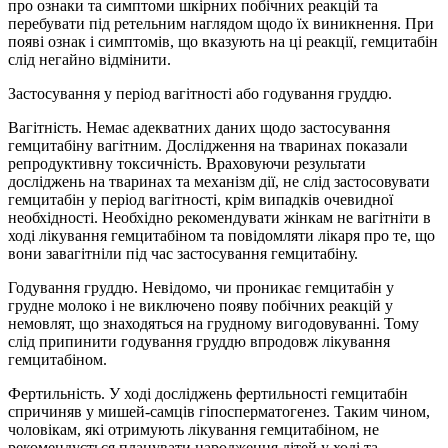
про ознаки та симптоми шкірних побічних реакцій та
перебувати під ретельним наглядом щодо їх виникнення. При
появі ознак і симптомів, що вказують на ці реакції, гемцитабін
слід негайно відмінити.
Застосування у період вагітності або годування груддю.
Вагітність. Немає адекватних даних щодо застосування
гемцитабіну вагітним. Дослідження на тваринах показали
репродуктивну токсичність. Враховуючи результати
досліджень на тваринах та механізм дії, не слід застосовувати
гемцитабін у період вагітності, крім випадків очевидної
необхідності. Необхідно рекомендувати жінкам не вагітніти в
ході лікування гемцитабіном та повідомляти лікаря про те, що
вони завагітніли під час застосування гемцитабіну.
Годування груддю. Невідомо, чи проникає гемцитабін у
грудне молоко і не виключено появу побічних реакцій у
немовлят, що знаходяться на грудному вигодовуванні. Тому
слід припинити годування груддю впродовж лікування
гемцитабіном.
Фертильність. У ході досліджень фертильності гемцитабін
спричиняв у мишей-самців гіпосперматогенез. Таким чином,
чоловікам, які отримують лікування гемцитабіном, не
рекомендується планувати народження дітей у ході та