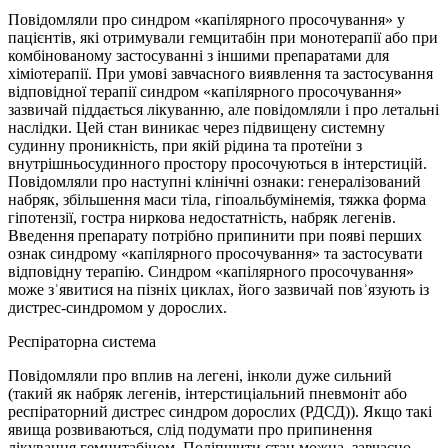
Повідомляли про синдром «капілярного просочування» у
пацієнтів, які отримували гемцитабін при монотерапії або при
комбінованому застосуванні з іншими препаратами для
хіміотерапії. При умові завчасного виявлення та застосування
відповідної терапії синдром «капілярного просочування»
зазвичай піддається лікуванню, але повідомляли і про летальні
наслідки. Цей стан виникає через підвищену системну
судинну проникність, при якій рідина та протеїни з
внутрішньосудинного простору просочуються в інтерстицій.
Повідомляли про наступні клінічні ознаки: генералізований
набряк, збільшення маси тіла, гіпоальбумінемія, тяжка форма
гіпотензії, гостра ниркова недостатність, набряк легенів.
Введення препарату потрібно припинити при появі перших
ознак синдрому «капілярного просочування» та застосувати
відповідну терапію. Синдром «капілярного просочування»
може зʾявитися на пізніх циклах, його зазвичай повʾязують із
дистрес-синдромом у дорослих.
Респіраторна система
Повідомляли про вплив на легені, інколи дуже сильний
(такий як набряк легенів, інтерстиціальний пневмоніт або
респіраторний дистрес синдром дорослих (РДСД)). Якщо такі
явища розвиваються, слід подумати про припинення
лікування гемцитабіном. Поліпшити стан можна, завчасно