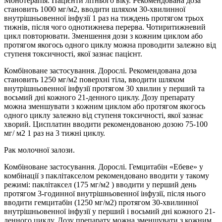
Монотерапія. Пацієнти літнього віку. Рекомендована доза
становить 1000 мг/м2, вводити шляхом 30-хвилинної
внутрішньовенної інфузії 1 раз на тиждень протягом трьох
тижнів, після чого однотижнева перерва. Чотиритижневий
цикл повторювати. Зменшення дози з кожним циклом або
протягом якогось одного циклу можна проводити залежно від
ступеня токсичності, якої зазнає пацієнт.
Комбіноване застосування. Дорослі. Рекомендована доза
становить 1250 мг/м2 поверхні тіла, вводити шляхом
внутрішньовенної інфузії протягом 30 хвилин у перший та
восьмий дні кожного 21-денного циклу. Дозу препарату
можна зменшувати з кожним циклом або протягом якогось
одного циклу залежно від ступеня токсичності, якої зазнає
хворий. Цисплатин вводити рекомендованою дозою 75-100
мг/ м2 1 раз на 3 тижні циклу.
Рак молочної залози.
Комбіноване застосування. Дорослі. Гемцитабін «Ебеве» у
комбінації з паклітакселом рекомендовано вводити у такому
режимі: паклітаксел (175 мг/м2 ) вводити у перший день
протягом 3-годинної внутрішньовенної інфузії, після нього
вводити гемцитабін (1250 мг/м2) протягом 30-хвилинної
внутрішньовенної інфузії у перший і восьмий дні кожного 21-
денного циклу. Дозу препарату можна зменшувати з кожним