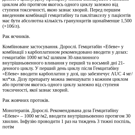
циклом або протягом якогось одного циклу залежно від
ступеня токсичності, якою зазнає хворий. Перед першим
введенням комбінації гемцитабіну та паклітакселу у пацієнтів
має бути абсолютна кількість гранулоцитів щонайменше 1,500
(×106/л).
Рак яєчників.
Комбіноване застосування. Дорослі. Гемцитабін «Ебеве» у
комбінації з карбоплатином рекомендовано вводити у дозах:
гемцитабін 1000 мг/м2 шляхом 30-хвилинного
внутрішньовенного вливання у перший та восьмий дні 21-
денного циклу. У перший день циклу після Гемцитабіну
«Ебеве» вводити карбоплатин у дозі, що забезпечує AUC 4 мг/
мл*хв. Дозу препарату можна зменшувати з кожним циклом
або протягом якогось одного циклу залежно від ступеня
токсичності, якої зазнає хворий.
Рак жовчних протоків.
Монотерапія. Дорослі. Рекомендована доза Гемцитабіну
«Ебеве» – 1000 мг/м2, вводити внутрішньовенно протягом 30
хвилин. Інфузію проводити 1 раз на тиждень 3 тижні поспіль,
потім