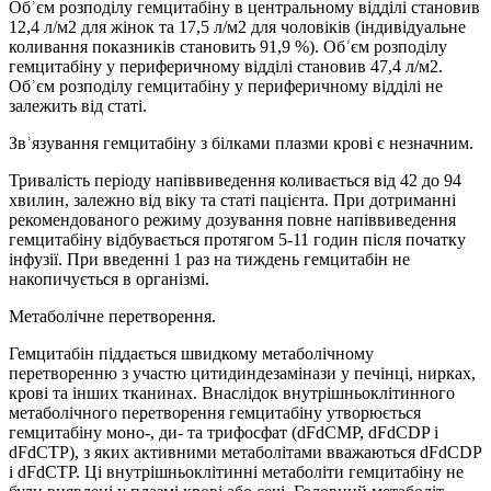
Обʾєм розподілу гемцитабіну в центральному відділі становив
12,4 л/м2 для жінок та 17,5 л/м2 для чоловіків (індивідуальне
коливання показників становить 91,9 %). Обʾєм розподілу
гемцитабіну у периферичному відділі становив 47,4 л/м2.
Обʾєм розподілу гемцитабіну у периферичному відділі не
залежить від статі.
Звʾязування гемцитабіну з білками плазми крові є незначним.
Тривалість періоду напіввиведення коливається від 42 до 94
хвилин, залежно від віку та статі пацієнта. При дотриманні
рекомендованого режиму дозування повне напіввиведення
гемцитабіну відбувається протягом 5-11 годин після початку
інфузії. При введенні 1 раз на тиждень гемцитабін не
накопичується в організмі.
Метаболічне перетворення.
Гемцитабін піддається швидкому метаболічному
перетворенню з участю цитидиндезамінази у печінці, нирках,
крові та інших тканинах. Внаслідок внутрішньоклітинного
метаболічного перетворення гемцитабіну утворюється
гемцитабіну моно-, ди- та трифосфат (dFdCMP, dFdCDP і
dFdCTP), з яких активними метаболітами вважаються dFdCDP
і dFdCTP. Ці внутрішньоклітинні метаболіти гемцитабіну не