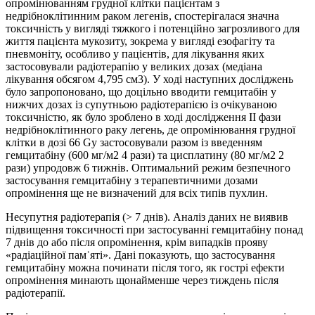
опромінюванням грудної клітки пацієнтам з
недрібноклітинним раком легенів, спостерігалася значна
токсичність у вигляді тяжкого і потенційно загрозливого для
життя пацієнта мукозиту, зокрема у вигляді езофагіту та
пневмоніту, особливо у пацієнтів, для лікування яких
застосовували радіотерапію у великих дозах (медіана
лікування обсягом 4,795 см3). У ході наступних досліджень
було запропоновано, що доцільно вводити гемцитабін у
нижчих дозах із супутньою радіотерапією із очікуваною
токсичністю, як було зроблено в ході дослідження II фази
недрібноклітинного раку легень, де опромінювання грудної
клітки в дозі 66 Gy застосовували разом із введенням
гемцитабіну (600 мг/м2 4 рази) та цисплатину (80 мг/м2 2
рази) упродовж 6 тижнів. Оптимальний режим безпечного
застосування гемцитабіну з терапевтичними дозами
опромінення ще не визначений для всіх типів пухлин.
Несупутня радіотерапія (> 7 днів). Аналіз даних не виявив
підвищення токсичності при застосуванні гемцитабіну понад
7 днів до або після опромінення, крім випадків прояву
«радіаційної памʾяті». Дані показують, що застосування
гемцитабіну можна починати після того, як гострі ефекти
опромінення минають щонайменше через тиждень після
радіотерапії.