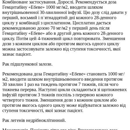
Комбіноване застосування. Дорослі. Рекомендується доза
Гемцитабіну «Ебеве» 1000 мг/м2, вводити шляхом
внутрішньовенної 30-хвилинної інфузії. Цю дозу слід давати у
перший, восьмий і пʾятнадцятий дні кожного 28-денного
циклу у комбінації з цисплатином. Цисплатин дається
рекомендованою дозою 70 мг/м2 у перший день після
Гемцитабіну «Ебеве» або в другий день кожного 28-денного
циклу. Потім цей 4-тижневий цикл повторювати. Зменшення
дози з кожним циклом або протягом якогось одного циклу
можна застосовувати залежно від ступеня токсичності, якої
зазнає пацієнт.
Рак підшлункової залози.
Рекомендована доза Гемцитабіну «Ебеве» становить 1000 мг/
м2, вводити шляхом внутрішньовенного введення протягом
30 хвилин 1 раз на тиждень протягом 7 тижнів, після чого
тижнева перерва. Наступні цикли складаються зі щотижневих
інфузій протягом 3 тижнів поспіль з перервою кожного
четвертого тижня. Зменшення дози з кожним циклом або
протягом якогось одного циклу може відбуватися залежно від
ступеня токсичності, якої зазнає пацієнт.
Рак легенів недрібноклітинний.