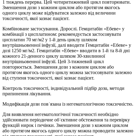
1 тиждень перерва. Цей чотиритижневий цикл повторювати.
Зменшення дози з кожним циклом або протягом якогось
одного циклу може відбуватися залежно від величини
токсичності, якої зазнає пацієнт.
Комбіноване застосування. Дорослі. Гемцитабін «Ебеве» у
комбінації з цисплатином: рекомендується застосовувати
цисплатин 70 мг/м2 у 1-й день циклу шляхом
внутрішньовенної інфузії, далі вводити Гемцитабін «Ебеве» у
дозі 1250 мг/м2. Гемцитабін «Ебеве» вводити в 1-й та 8-й дні
кожного 21-денного циклу шляхом 30-хвилинної
внутрішньовенної інфузії. Цей 3-тижневий цикл
повторюється. Зменшення дози з кожним циклом або
протягом якогось одного циклу можна застосовувати залежно
від ступеня токсичності, якої зазнає пацієнт.
Контроль токсичності, індивідуальний підбір дозu, методи
припинення лікування.
Модифікація дози повʾязана із негематологічною токсичністю.
Для виявлення негематологічної токсичності необхідно
здійснювати періодичне обʾєктивне обстеження та перевірку
функцій нирок і печінки. Зменшення дози з кожним циклом
або протягом якогось одного циклу можна проводити залежно