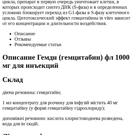
цикла, препарат в первую очередь уничтожает клетки, в
которых происходит синтез ДНК (S-фаза) и в определенных
условиях блокирует переход из G1-фазы в S-фазу клеточного
цикла. Цитотоксический эффект гемцитабина in vitro зависит
от его концентрации и длительности воздействия.
Описание
Отзывы
Рекомендуемые статьи
Описание
Гемдн (гемцитабин) фл 1000
мг для инъекций
Склад
діюча речовина: гемцитабін;
1 мл концентрату для розчину для інфузій містить 40 мг
гемцитабіну (у формі гемцитабіну гідрохлориду);
допоміжні речовини: кислота хлористоводнева розведена,
вода для інʾєкцій.