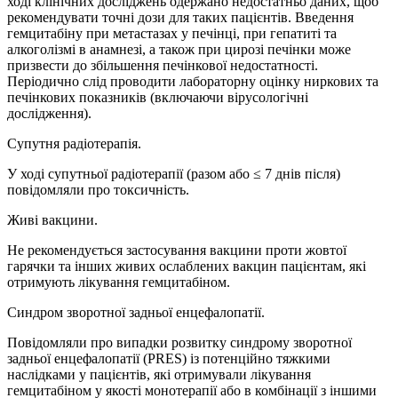
ході клінічних досліджень одержано недостатньо даних, щоб
рекомендувати точні дози для таких пацієнтів. Введення
гемцитабіну при метастазах у печінці, при гепатиті та
алкоголізмі в анамнезі, а також при цирозі печінки може
призвести до збільшення печінкової недостатності.
Періодично слід проводити лабораторну оцінку ниркових та
печінкових показників (включаючи вірусологічні
дослідження).
Супутня радіотерапія.
У ході супутньої радіотерапії (разом або ≤ 7 днів після)
повідомляли про токсичність.
Живі вакцини.
Не рекомендується застосування вакцини проти жовтої
гарячки та інших живих ослаблених вакцин пацієнтам, які
отримують лікування гемцитабіном.
Синдром зворотної задньої енцефалопатії.
Повідомляли про випадки розвитку синдрому зворотної
задньої енцефалопатії (PRES) із потенційно тяжкими
наслідками у пацієнтів, які отримували лікування
гемцитабіном у якості монотерапії або в комбінації з іншими