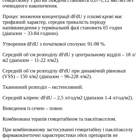
гемцитабіну 1 раз на тиждень становить 0,07-1,12 мкг/мл без
очевидного накопичення.
Процес зниження концентрації dFdU у плазмі крові має
трифазний характер, середня тривалість періоду
напіввиведення у термінальній фазі становить 65 годин
(діапазон − 33-84 години).
Утворення dFdU з початкової сполуки: 91-98 %.
Середній обʾєм розподілу dFdU у центральному відділі – 18 л/
м2 (діапазон − 11-22 л/м2).
Середній обʾєм розподілу dFdU при динамічній рівновазі
(VSS) – 150 л/м2 (діапазон − 96-228 л/м2).
Тканинний розподіл – екстенсивний.
Середній кліренс dFdU – 2,5 л/год/м2 (діапазон 1-4 л/год/м2).
Виведення із сечею – повне.
Комбінована терапія гемцитабіном та паклітакселом.
При комбінованому застосуванні гемцитабіну і паклітакселу
фармакокінетичні характеристики обох препаратів не