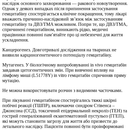
наслідок основного захворювання — ракового новоутворення.
Однак у деяких випадках після припинення застосування
гемцитабіну спостерігається клінічне покращення, тому лікарі
вважають причинно-наслідковий зв’язок між застосуванням
гемцитабіну та ДВЗ/TMA можливим. Попри те, що ДВЗ/TMA,
спричинені гемцитабіном, виникають рідко, медичні
працівники повинні пам’ятайте про ці небезпечні для життя
ускладнення.
Канцерогенез. Довготривалі дослідження на тваринах не
виявили карциногенетичного потенціалу гемцитабіну.
Мутагенез. У біологічному випробовуванні in vivo гемцитабін
завдавав цитогенетичних змін. При вивченні впливу на
лімфому миші (L51778Y) in vitro гемцитабін спричиняв пряму
мутацію.
Не можна використовувати розчин з видимими часточками.
При лікуванні гемцитабіном спостерігались тяжкі шкірні
побічні реакції (ТШПР), включаючи синдром Стівенса –
Джонсона (ССД), токсичний епідермальний некроліз (ТЕН) та
гострий генералізований екзантематозний пустульоз (ГГЕП),
які можуть становити загрозу для життя або призвести до
летального наслідку. Пацієнти повинні бути проінформовані