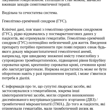
вживши заходів симптоматичної терапії.
Видільна та сечостатева система.
Гемолітико-уремічний синдром (ГУС).
Клінічні дані, повʾязані з гемолітико-уремічним синдромом
(ГУС), рідко відзначались у постмаркетингових даних у
пацієнтів, які отримували гемцитабін. Гемолітико-уремічний
синдром (ГУС) потенційно небезпечний для життя. Введення
препарату потрібно припинити при появі перших ознак будь-
якого доказу мікроангіопатичної гемолітичної анемії,
наприклад, при швидкому зниженні вмісту гемоглобіну з
супровідною тромбоцитопенією, підвищенні рівня білірубіну
сироватки крові, креатиніну сироватки крові, сечовини крові
або лактатдегідрогенази. Ниркова недостатність може не бути
оборотною навіть у разі припинення терапії, і може з’явитися
потреба в діалізі.
Є інформація про те, що супутні лікарські засоби, які
застосовувалися з гемцитабіном, зокрема інші
хіміотерапевтичні засоби, могли сприяти виникненню
дисемінованого внутрішньосудинного згортання (ДВЗ) /
тромботичної мікроангіопатії (ТМА). До того ж пацієнти, які
отримували гемцитабін, мали тромботичний ризик як