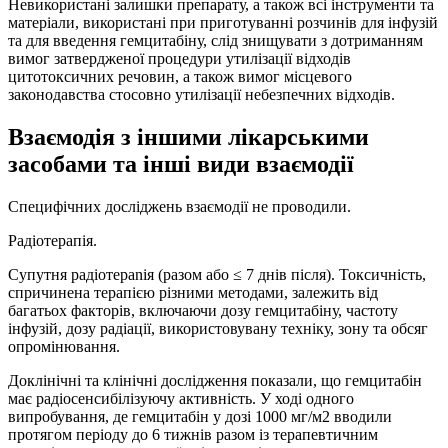
Невикористані залишки препарату, а також всі інструменти та
матеріали, використані при приготуванні розчинів для інфузій
та для введення гемцитабіну, слід знищувати з дотриманням
вимог затвердженої процедури утилізації відходів
цитотоксичних речовин, а також вимог місцевого
законодавства стосовно утилізації небезпечних відходів.
Взаємодія з іншими лікарськими
засобами та інші види взаємодії
Специфічних досліджень взаємодії не проводили.
Радіотерапія.
Супутня радіотераnія (разом або ≤ 7 днів після). Токсичність,
спричинена терапією різними методами, залежить від
багатьох факторів, включаючи дозу гемцитабіну, частоту
інфузій, дозу радіації, використовувану техніку, зону та обсяг
опромінювання.
Доклінічні та клінічні дослідження показали, що гемцитабін
має радіосенсибілізуючу активність. У ході одного
випробування, де гемцитабін у дозі 1000 мг/м2 вводили
протягом періоду до 6 тижнів разом із терапевтичним