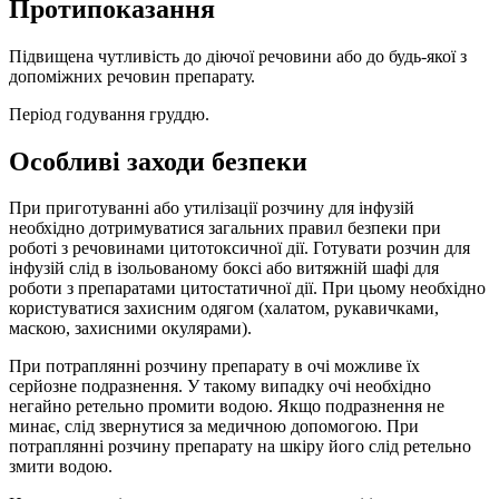
Протипоказання
Підвищена чутливість до діючої речовини або до будь-якої з
допоміжних речовин препарату.
Період годування груддю.
Особливі заходи безпеки
При приготуванні або утилізації розчину для інфузій
необхідно дотримуватися загальних правил безпеки при
роботі з речовинами цитотоксичної дії. Готувати розчин для
інфузій слід в ізольованому боксі або витяжній шафі для
роботи з препаратами цитостатичної дії. При цьому необхідно
користуватися захисним одягом (халатом, рукавичками,
маскою, захисними окулярами).
При потраплянні розчину препарату в очі можливе їх
серйозне подразнення. У такому випадку очі необхідно
негайно ретельно промити водою. Якщо подразнення не
минає, слід звернутися за медичною допомогою. При
потраплянні розчину препарату на шкіру його слід ретельно
змити водою.