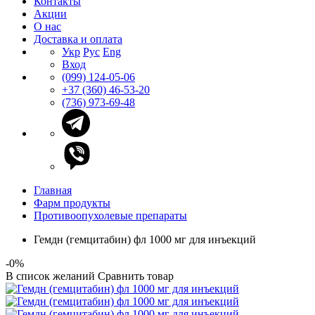
Контакты
Акции
О нас
Доставка и оплата
Укр
Рус
Eng
Вход
(099) 124-05-06
+37 (360) 46-53-20
(736) 973-69-48
Главная
Фарм продукты
Противоопухолевые препараты
Гемдн (гемцитабин) фл 1000 мг для инъекций
-0%
В список желаний
Сравнить товар