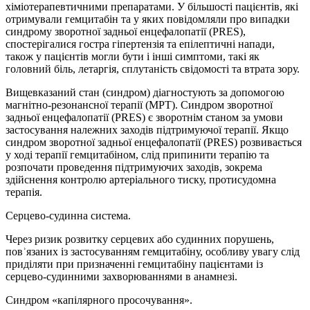
хіміотерапевтичними препаратами. У більшості пацієнтів, які
отримували гемцитабін та у яких повідомляли про випадки
синдрому зворотної задньої енцефалопатії (PRES),
спостерігалися гостра гіпертензія та епілептичні напади,
також у пацієнтів могли бути і інші симптоми, такі як
головний біль, летаргія, сплутаність свідомості та втрата зору.
Вищевказаний стан (синдром) діагностують за допомогою
магнітно-резонансної терапії (МРТ). Синдром зворотної
задньої енцефалопатії (PRES) є зворотнім станом за умови
застосування належних заходів підтримуючої терапії. Якщо
синдром зворотної задньої енцефалопатії (PRES) розвивається
у ході терапії гемцитабіном, слід припинити терапію та
розпочати проведення підтримуючих заходів, зокрема
здійснення контролю артеріального тиску, протисудомна
терапія.
Серцево-судинна система.
Через ризик розвитку серцевих або судинних порушень,
повʾязаних із застосуванням гемцитабіну, особливу увагу слід
приділяти при призначенні гемцитабіну пацієнтами із
серцево-судинними захворюваннями в анамнезі.
Синдром «капілярного просочування».