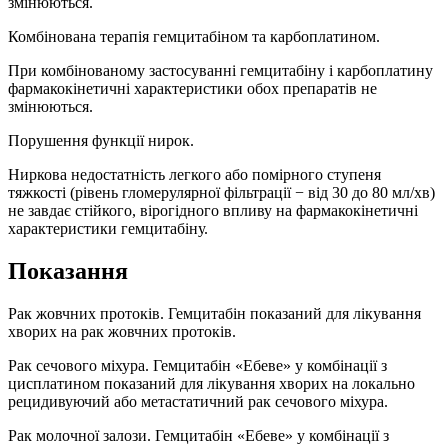
змінюються.
Комбінована терапія гемцитабіном та карбоплатином.
При комбінованому застосуванні гемцитабіну і карбоплатину
фармакокінетичні характеристики обох препаратів не
змінюються.
Порушення функції нирок.
Ниркова недостатність легкого або помірного ступеня
тяжкості (рівень гломерулярної фільтрації − від 30 до 80 мл/хв)
не завдає стійкого, вірогідного впливу на фармакокінетичні
характеристики гемцитабіну.
Показання
Рак жовчних протоків. Гемцитабін показаний для лікування
хворих на рак жовчних протоків.
Рак сечового міхура. Гемцитабін «Ебеве» у комбінації з
цисплатином показаний для лікування хворих на локально
рецидивуючий або метастатичний рак сечового міхура.
Рак молочної залози. Гемцитабін «Ебеве» у комбінації з