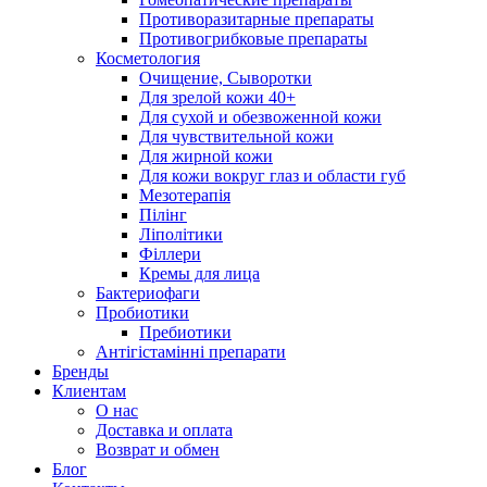
Противоразитарные препараты
Противогрибковые препараты
Косметология
Очищение, Сыворотки
Для зрелой кожи 40+
Для сухой и обезвоженной кожи
Для чувствительной кожи
Для жирной кожи
Для кожи вокруг глаз и области губ
Мезотерапія
Пілінг
Ліполітики
Філлери
Кремы для лица
Бактериофаги
Пробиотики
Пребиотики
Антігістамінні препарати
Бренды
Клиентам
О нас
Доставка и оплата
Возврат и обмен
Блог