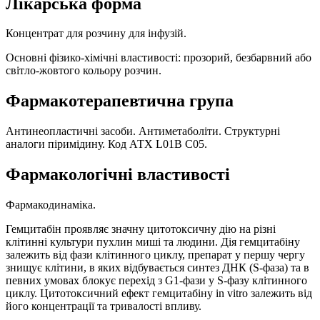
Лікарська форма
Концентрат для розчину для інфузій.
Основні фізико-хімічні властивості: прозорий, безбарвний або
світло-жовтого кольору розчин.
Фармакотерапевтична група
Антинеопластичні засоби. Антиметаболіти. Структурні
аналоги піримідину. Код АТХ L01В С05.
Фармакологічні властивості
Фармакодинаміка.
Гемцитабін проявляє значну цитотоксичну дію на різні
клітинні культури пухлин миші та людини. Дія гемцитабіну
залежить від фази клітинного циклу, препарат у першу чергу
знищує клітини, в яких відбувається синтез ДНК (S-фаза) та в
певних умовах блокує перехід з G1‑фази у S-фазу клітинного
циклу. Цитотоксичний ефект гемцитабіну in vitro залежить від
його концентрації та тривалості впливу.