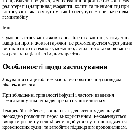
Повідомляли про ушкодження тканин опромінених зон після
радіотерапії (наприклад езофагіти, коліти та пневмоніти) при
застосуванні як із супутнім, так і з несупутнім призначенням
гемцитабіну.
Інші.
Сумісне застосування живих ослаблених вакцин, у тому числі
вакцини проти жовтої гарячки, не рекомендується через ризик
виникнення системного, можливо, летального захворювання,
зокрема у пацієнтів з імуносупресією.
Особливості щодо застосування
Лікування гемцитабіном має здійснюватися під наглядом
лікаря-онколога.
При збільшенні тривалості інфузій і частоти введення
гемцитабіну токсична дія препарату посилюється.
Гемцитабін «Ебеве», концентрат для розчину для інфузій
необхідно розводити перед використанням. Рекомендується
вводити розчин у великі вени, щоб уникнути пошкодження
кровоносних судин та запобігти підшкірним крововиливам.