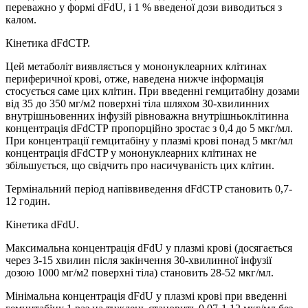
переважно у формі dFdU, і 1 % введеної дози виводиться з
калом.
Кінетика dFdСТР.
Цей метаболіт виявляється у мононуклеарних клітинах
периферичної крові, отже, наведена нижче інформація
стосується саме цих клітин. При введенні гемцитабіну дозами
від 35 до 350 мг/м2 поверхні тіла шляхом 30-хвилинних
внутрішньовенних інфузій рівноважна внутрішньоклітинна
концентрація dFdСТР пропорційно зростає з 0,4 до 5 мкг/мл.
При концентрації гемцитабіну у плазмі крові понад 5 мкг/мл
концентрація dFdCTP у мононуклеарних клітинах не
збільшується, що свідчить про насичуваність цих клітин.
Термінальний період напіввиведення dFdCTP становить 0,7-
12 годин.
Кінетика dFdU.
Максимальна концентрація dFdU у плазмі крові (досягається
через 3-15 хвилин після закінчення 30-хвилинної інфузії
дозою 1000 мг/м2 поверхні тіла) становить 28-52 мкг/мл.
Мінімальна концентрація dFdU у плазмі крові при введенні