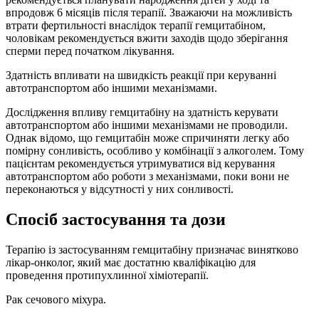
впродовж 6 місяців після терапії. Зважаючи на можливість
втрати фертильності внаслідок терапії гемцитабіном,
чоловікам рекомендується вжити заходів щодо зберігання
сперми перед початком лікування.
Здатність впливати на швидкість реакції при керуванні
автотранспортом або іншими механізмами.
Дослідження впливу гемцитабіну на здатність керувати
автотранспортом або іншими механізмами не проводили.
Однак відомо, що гемцитабін може спричиняти легку або
помірну сонливість, особливо у комбінації з алкоголем. Тому
пацієнтам рекомендується утримуватися від керування
автотранспортом або роботи з механізмами, поки вони не
переконаються у відсутності у них сонливості.
Спосіб застосування та дози
Терапію із застосуванням гемцитабіну призначає винятково
лікар-онколог, який має достатню кваліфікацію для
проведення протипухлинної хіміотерапії.
Рак сечового міхура.