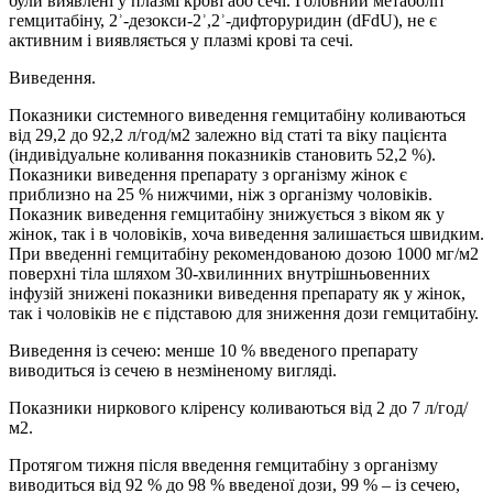
були виявлені у плазмі крові або сечі. Головний метаболіт
гемцитабіну, 2ʾ-дезокси-2ʾ,2ʾ-дифторуридин (dFdU), не є
активним і виявляється у плазмі крові та сечі.
Виведення.
Показники системного виведення гемцитабіну коливаються
від 29,2 до 92,2 л/год/м2 залежно від статі та віку пацієнта
(індивідуальне коливання показників становить 52,2 %).
Показники виведення препарату з організму жінок є
приблизно на 25 % нижчими, ніж з організму чоловіків.
Показник виведення гемцитабіну знижується з віком як у
жінок, так і в чоловіків, хоча виведення залишається швидким.
При введенні гемцитабіну рекомендованою дозою 1000 мг/м2
поверхні тіла шляхом 30-хвилинних внутрішньовенних
інфузій знижені показники виведення препарату як у жінок,
так і чоловіків не є підставою для зниження дози гемцитабіну.
Виведення із сечею: менше 10 % введеного препарату
виводиться із сечею в незміненому вигляді.
Показники ниркового кліренсу коливаються від 2 до 7 л/год/
м2.
Протягом тижня після введення гемцитабіну з організму
виводиться від 92 % до 98 % введеної дози, 99 % – із сечею,