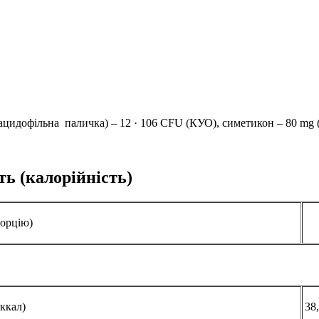
s (ацидофільна паличка) – 12 · 106 CFU (КУО), симетикон – 80 mg (
ть (калорійність)
порцію)
(ккал)
38,