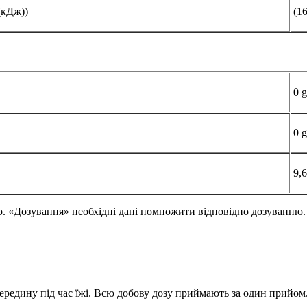
(кДж))
(1
0 g
0 g
9,6
р. «Дозування» необхідні дані помножити відповідно дозуванню.
ередину під час їжі. Всю добову дозу приймають за один прийом