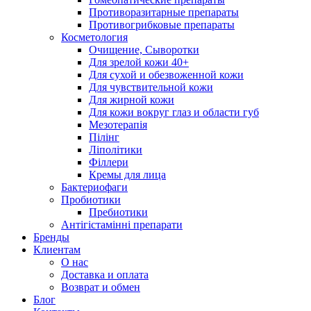
Противоразитарные препараты
Противогрибковые препараты
Косметология
Очищение, Сыворотки
Для зрелой кожи 40+
Для сухой и обезвоженной кожи
Для чувствительной кожи
Для жирной кожи
Для кожи вокруг глаз и области губ
Мезотерапія
Пілінг
Ліполітики
Філлери
Кремы для лица
Бактериофаги
Пробиотики
Пребиотики
Антігістамінні препарати
Бренды
Клиентам
О нас
Доставка и оплата
Возврат и обмен
Блог