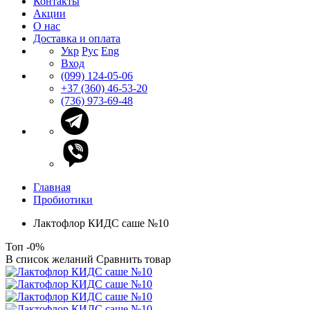
Контакты
Акции
О нас
Доставка и оплата
Укр
Рус
Eng
Вход
(099) 124-05-06
+37 (360) 46-53-20
(736) 973-69-48
Главная
Пробиотики
Лактофлор КИДС саше №10
Топ
-0%
В список желаний
Сравнить товар