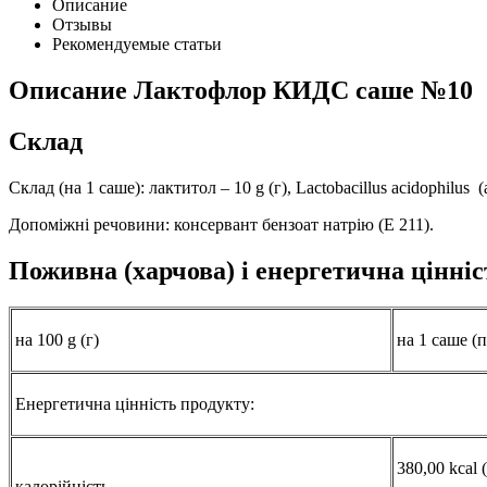
Описание
Отзывы
Рекомендуемые статьи
Описание
Лактофлор КИДС саше №10
Склад
Склад (на 1 саше): лактитол – 10 g (г), Lactobacillus acidophilu
Допоміжні речовини: консервант бензоат натрію (Е 211).
Поживна (харчова) і енергетична цінніс
на 100 g (г)
на 1 саше (
Енергетична цінність продукту:
380,00 kcal 
калорійність