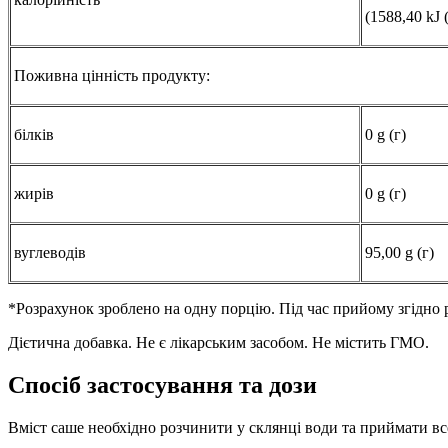
(1588,40 kJ 
Поживна цінність продукту:
білків
0 g (г)
жирів
0 g (г)
вуглеводів
95,00 g (г)
*Розрахунок зроблено на одну порцію. Під час прийому згідно 
Дієтична добавка. Не є лікарським засобом. Не містить ГМО.
Спосіб застосування та дози
Вміст саше необхідно розчинити у склянці води та приймати вс