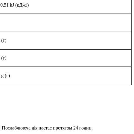
60,51 kJ (кДж))
 (г)
 (г)
 g (г)
. Послаблююча дія настає протягом 24 годин.