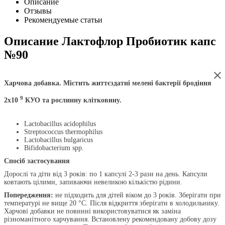
Описание
Отзывы
Рекомендуемые статьи
Описание
Лактофлор Пробиотик капс
№90
Харчова добавка. Містить життєздатні мелені бактерії бродіння
9
2х10
КУО та рослинну клітковину.
Lactobacillus acidophilus
Streptococcus thermophilus
Lactobacillus bulgaricus
Bifidobacterium spp.
Спосіб застосування
Дорослі та діти від 3 років: по 1 капсулі 2-3 рази на день. Капсули
ковтають цілими, запиваючи невеликою кількістю рідини.
Попередження:
не підходить для дітей віком до 3 років. Зберігати при
температурі не вище 20 °C. Після відкриття зберігати в холодильнику.
Харчові добавки не повинні використовуватися як заміна
різноманітного харчування. Встановлену рекомендовану добову дозу