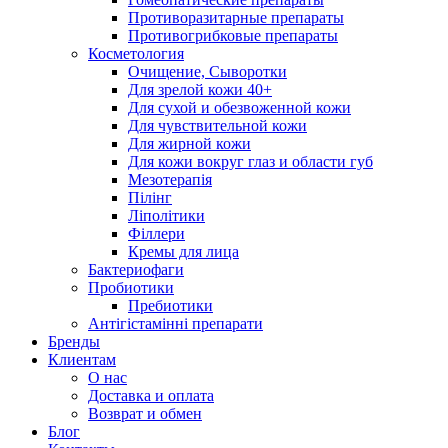
Противоразитарные препараты
Противогрибковые препараты
Косметология
Очищение, Сыворотки
Для зрелой кожи 40+
Для сухой и обезвоженной кожи
Для чувствительной кожи
Для жирной кожи
Для кожи вокруг глаз и области губ
Мезотерапія
Пілінг
Ліполітики
Філлери
Кремы для лица
Бактериофаги
Пробиотики
Пребиотики
Антігістамінні препарати
Бренды
Клиентам
О нас
Доставка и оплата
Возврат и обмен
Блог