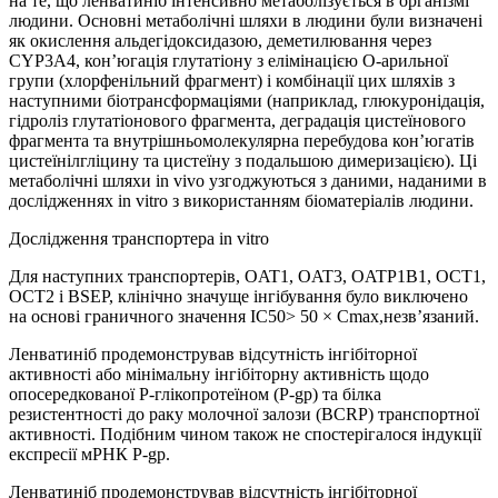
на те, що ленватиніб інтенсивно метаболізується в організмі
людини. Основні метаболічні шляхи в людини були визначені
як окислення альдегідоксидазою, деметилювання через
CYP3A4, кон’югація глутатіону з елімінацією O-арильної
групи (хлорфенільний фрагмент) і комбінації цих шляхів з
наступними біотрансформаціями (наприклад, глюкуронідація,
гідроліз глутатіонового фрагмента, деградація цистеїнового
фрагмента та внутрішньомолекулярна перебудова кон’югатів
цистеїнілгліцину та цистеїну з подальшою димеризацією). Ці
метаболічні шляхи in vivo узгоджуються з даними, наданими в
дослідженнях in vitro з використанням біоматеріалів людини.
Дослідження транспортера in vitro
Для наступних транспортерів, OAT1, OAT3, OATP1B1, OCT1,
OCT2 і BSEP, клінічно значуще інгібування було виключено
на основі граничного значення IC50> 50 × Cmax,незв’язаний.
Ленватиніб продемонстрував відсутність інгібіторної
активності або мінімальну інгібіторну активність щодо
опосередкованої P-глікопротеїном (P-gp) та білка
резистентності до раку молочної залози (BCRP) транспортної
активності. Подібним чином також не спостерігалося індукції
експресії мРНК P-gp.
Ленватиніб продемонстрував відсутність інгібіторної