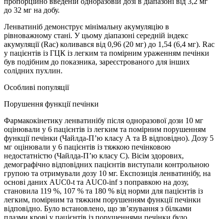
пропорційно введеній одноразовій дозі в діапазоні від 3,2 мг
до 32 мг на добу.
Ленватиніб демонструє мінімальну акумуляцію в
рівноважному стані. У цьому діапазоні середній індекс
акумуляції (Rac) коливався від 0,96 (20 мг) до 1,54 (6,4 мг). Rac
у пацієнтів із ГЦК із легким та помірним ураженням печінки
був подібним до показника, зареєстрованого для інших
солідних пухлин.
Особливі популяції
Порушення функції печінки
Фармакокінетику ленватинібу після одноразової дози 10 мг
оцінювали у 6 пацієнтів із легким та помірним порушенням
функції печінки (Чайлда-П’ю класу А та В відповідно). Дозу 5
мг оцінювали у 6 пацієнтів із тяжкою печінковою
недостатністю (Чайлда-П’ю класу C). Вісім здорових,
демографічно відповідних пацієнтів виступали контрольною
групою та отримували дозу 10 мг. Експозиція ленватинібу, на
основі даних AUC0-t та AUC0-inf з поправкою на дозу,
становила 119 %, 107 % та 180 % від норми для пацієнтів із
легким, помірним та тяжким порушенням функції печінки
відповідно. Було встановлено, що зв’язування з білками
плазми крові у пацієнтів із порушеннями печінки було