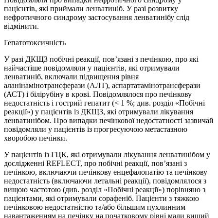
пацієнтів, які приймали ленватиніб. У разі розвитку
нефротичного синдрому застосування ленватинібу слід
відмінити.
Гепатотоксичність
У разі ДКЩЗ побічні реакції, пов’язані з печінкою, про які
найчастіше повідомляли у пацієнтів, які отримували
ленватиніб, включали підвищення рівня
аланінамінотрансферази (АЛТ), аспартатамінотрансферази
(АСТ) і білірубіну в крові. Повідомлялося про печінкову
недостатність і гострий гепатит (< 1 %; див. розділ «Побічні
реакції») у пацієнтів із ДКЩЗ, які отримували лікування
ленватинібом. Про випадки печінкової недостатності зазвичай
повідомляли у пацієнтів із прогресуючою метастазною
хворобою печінки.
У пацієнтів із ГЦК, які отримували лікування ленватинібом у
дослідженні REFLECT, про побічні реакції, пов’язані з
печінкою, включаючи печінкову енцефалопатію та печінкову
недостатність (включаючи летальні реакції), повідомлялося з
вищою частотою (див. розділ «Побічні реакції») порівняно з
пацієнтами, які отримували сорафеніб. Пацієнти з тяжкою
печінковою недостатністю та/або більшим пухлинним
навантаженням на печінку на початковому рівні мали вищий