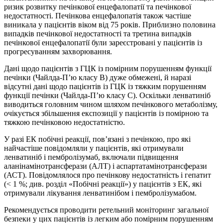
ризик розвитку печінкової енцефалопатії та печінкової
недостатності. Печінкова енцефалопатія також частіше
виникала у пацієнтів віком від 75 років. Приблизно половина
випадків печінкової недостатності та третина випадків
печінкової енцефалопатії були зареєстровані у пацієнтів із
прогресуванням захворювання.
Дані щодо пацієнтів з ГЦК із помірним порушенням функції
печінки (Чайлда-П’ю класу B) дуже обмежені, й наразі
відсутні дані щодо пацієнтів із ГЦК із тяжким порушенням
функції печінки (Чайлда-П’ю класу C). Оскільки ленватиніб
виводиться головним чином шляхом печінкового метаболізму,
очікується збільшення експозиції у пацієнтів із помірною та
тяжкою печінковою недостатністю.
У разі ЕК побічні реакції, пов’язані з печінкою, про які
найчастіше повідомляли у пацієнтів, які отримували
ленватиніб і пембролізумаб, включали підвищення
аланінамінотрансферази (АЛТ) і аспартатамінотрансферази
(АСТ). Повідомлялося про печінкову недостатність і гепатит
(< 1 %; див. розділ «Побічні реакції») у пацієнтів з ЕК, які
отримували лікування ленватинібом і пембролізумабом.
Рекомендується проводити ретельний моніторинг загальної
безпеки у цих пацієнтів із легким або помірним порушенням