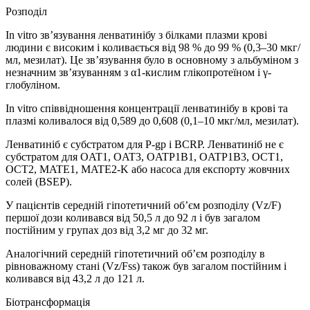
Розподіл
In vitro зв’язування ленватинібу з білками плазми крові
людини є високим і коливається від 98 % до 99 % (0,3–30 мкг/
мл, мезилат). Це зв’язування було в основному з альбуміном з
незначним зв’язуванням з α1-кислим глікопротеїном і γ-
глобуліном.
In vitro співвідношення концентрації ленватинібу в крові та
плазмі коливалося від 0,589 до 0,608 (0,1–10 мкг/мл, мезилат).
Ленватиніб є субстратом для P-gp і BCRP. Ленватиніб не є
субстратом для OAT1, OAT3, OATP1B1, OATP1B3, OCT1,
OCT2, MATE1, MATE2-K або насоса для експорту жовчних
солей (BSEP).
У пацієнтів середній гіпотетичний об’єм розподілу (Vz/F)
першої дози коливався від 50,5 л до 92 л і був загалом
постійним у групах доз від 3,2 мг до 32 мг.
Аналогічний середній гіпотетичний об’єм розподілу в
рівноважному стані (Vz/Fss) також був загалом постійним і
коливався від 43,2 л до 121 л.
Біотрансформація