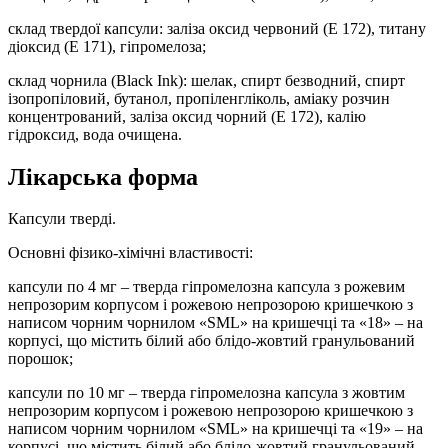
склад твердої капсули: заліза оксид червоний (Е 172), титану
діоксид (E 171), гіпромелоза;
склад чорнила (Black Ink): шелак, спирт безводний, спирт
ізопропіловий, бутанол, пропіленгліколь, аміаку розчин
концентрований, заліза оксид чорний (Е 172), калію
гідроксид, вода очищена.
Лікарська форма
Капсули тверді.
Основні фізико-хімічні властивості:
капсули по 4 мг – тверда гіпромелозна капсула з рожевим
непрозорим корпусом і рожевою непрозорою кришечкою з
написом чорним чорнилом «SML» на кришечці та «18» – на
корпусі, що містить білий або блідо-жовтий гранульований
порошок;
капсули по 10 мг – тверда гіпромелозна капсула з жовтим
непрозорим корпусом і рожевою непрозорою кришечкою з
написом чорним чорнилом «SML» на кришечці та «19» – на
корпусі, що містить білий або блідо-жовтий гранульований