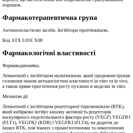
порошок.
Фармакотерапевтична група
Антинеопластичні засоби. Інгібітори протеїнкінази.
Код АТХ L01E X08
Фармакологічні властивості
Фармакодинаміка.
Ленватиніб є інгібітором мультикінази, який продемонстрував
головним чином антиангіогенні властивості in vitro та in vivo,
а також пряме пригнічення росту пухлини в моделях in vitro.
Механізм дії
Ленватиніб є інгібітором рецепторної тирозинкінази (RTK),
який вибірково інгібує кіназну активність рецепторів
васкулярного ендотеліального фактора росту (VEGF) VEGFR1
(FLT1), VEGFR2 (KDR) і VEGFR3 (FLT4), на додаток до
інших RTK, пов’язаних з проангіогенними та онкогенними