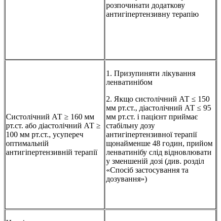
розпочинати додаткову
антигіпертензивну терапію
1. Призупиняти лікування
ленватинібом
2. Якщо систолічний АТ ≤ 150
мм рт.ст., діастолічний АТ ≤ 95
Систолічний АТ ≥ 160 мм
мм рт.ст. і пацієнт приймає
рт.ст. або діастолічний АТ ≥
стабільну дозу
100 мм рт.ст., усупереч
антигіпертензивної терапії
оптимальній
щонайменше 48 годин, прийом
антигіпертензивній терапії
ленватинібу слід відновлювати
у зменшеній дозі (див. розділ
«Спосіб застосування та
дозування»)