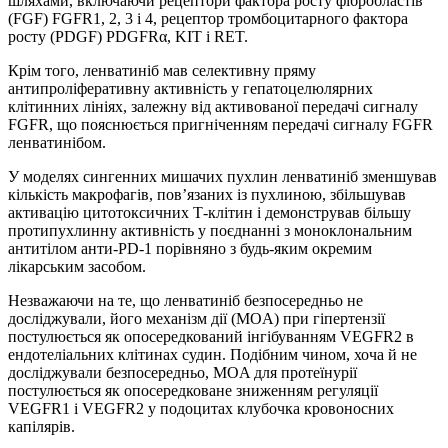
шляхами, включаючи рецептори фактора росту фібробластів
(FGF) FGFR1, 2, 3 і 4, рецептор тромбоцитарного фактора
росту (PDGF) PDGFRα, KIT і RET.
Крім того, ленватиніб мав селективну пряму
антипроліферативну активність у гепатоцелюлярних
клітинних лініях, залежну від активованої передачі сигналу
FGFR, що пояснюється пригніченням передачі сигналу FGFR
ленватинібом.
У моделях сингенних мишачих пухлин ленватиніб зменшував
кількість макрофагів, пов’язаних із пухлиною, збільшував
активацію цитотоксичних Т-клітин і демонстрував більшу
протипухлинну активність у поєднанні з моноклональним
антитілом анти-PD-1 порівняно з будь-яким окремим
лікарським засобом.
Незважаючи на те, що ленватиніб безпосередньо не
досліджували, його механізм дії (MOA) при гіпертензії
постулюється як опосередкований інгібуванням VEGFR2 в
ендотеліальних клітинах судин. Подібним чином, хоча й не
досліджували безпосередньо, MOA для протеїнурії
постулюється як опосередковане зниженням регуляції
VEGFR1 і VEGFR2 у подоцитах клубочка кровоносних
капілярів.