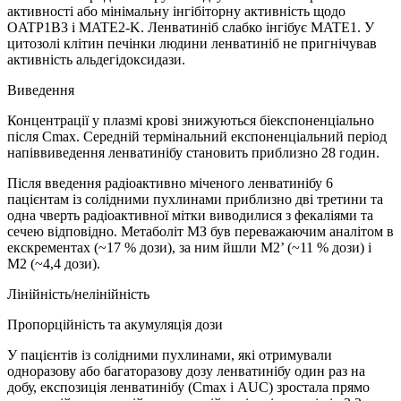
активності або мінімальну інгібіторну активність щодо
OATP1B3 і MATE2-K. Ленватиніб слабко інгібує MATE1. У
цитозолі клітин печінки людини ленватиніб не пригнічував
активність альдегідоксидази.
Виведення
Концентрації у плазмі крові знижуються біекспоненціально
після Cmax. Середній термінальний експоненціальний період
напіввиведення ленватинібу становить приблизно 28 годин.
Після введення радіоактивно міченого ленватинібу 6
пацієнтам із солідними пухлинами приблизно дві третини та
одна чверть радіоактивної мітки виводилися з фекаліями та
сечею відповідно. Метаболіт МЗ був переважаючим аналітом в
екскрементах (~17 % дози), за ним йшли М2’ (~11 % дози) і
М2 (~4,4 дози).
Лінійність/нелінійність
Пропорційність та акумуляція дози
У пацієнтів із солідними пухлинами, які отримували
одноразову або багаторазову дозу ленватинібу один раз на
добу, експозиція ленватинібу (Cmax і AUC) зростала прямо