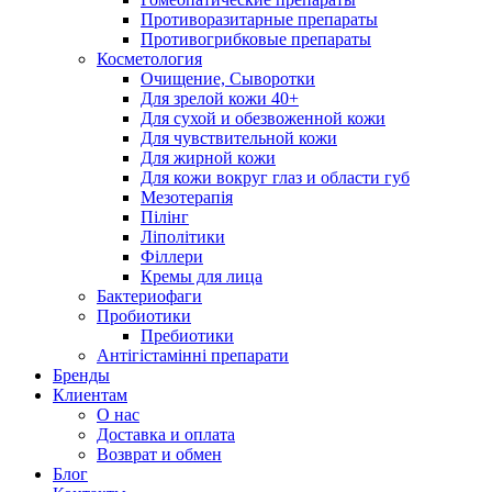
Противоразитарные препараты
Противогрибковые препараты
Косметология
Очищение, Сыворотки
Для зрелой кожи 40+
Для сухой и обезвоженной кожи
Для чувствительной кожи
Для жирной кожи
Для кожи вокруг глаз и области губ
Мезотерапія
Пілінг
Ліполітики
Філлери
Кремы для лица
Бактериофаги
Пробиотики
Пребиотики
Антігістамінні препарати
Бренды
Клиентам
О нас
Доставка и оплата
Возврат и обмен
Блог