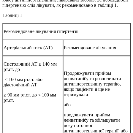
гіпертензію слід лікувати, як рекомендовано в таблиці 1.
Таблиці 1
Рекомендоване лікування гіпертензії
Артеріальний тиск (АТ)
Рекомендоване лікування
Систолічний АТ ≥ 140 мм
рт.ст. до
Продовжувати прийом
ленватинібу та розпочинати
< 160 мм рт.ст. або
антигіпертензивну терапію,
діастолічний АТ
якщо пацієнти її ще не
отримували
≥ 90 мм рт.ст. до < 100 мм
рт.ст.
або
продовжувати прийом
ленватинібу та збільшувати
дозу поточної
антигіпертензивної терапії, або