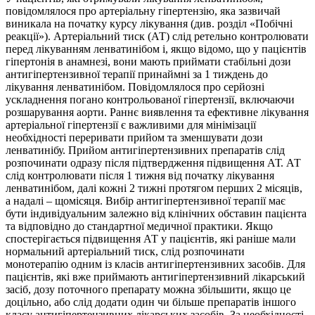
повідомлялося про артеріальну гіпертензію, яка зазвичай
виникала на початку курсу лікування (див. розділ «Побічні
реакції»). Артеріальний тиск (АТ) слід ретельно контролювати
перед лікуванням ленватинібом і, якщо відомо, що у пацієнтів
гіпертонія в анамнезі, вони мають приймати стабільні дози
антигіпертензивної терапії принаймні за 1 тиждень до
лікування ленватинібом. Повідомлялося про серйозні
ускладнення погано контрольованої гіпертензії, включаючи
розшарування аорти. Раннє виявлення та ефективне лікування
артеріальної гіпертензії є важливими для мінімізації
необхідності переривати прийом та зменшувати дози
ленватинібу. Прийом антигіпертензивних препаратів слід
розпочинати одразу після підтвердження підвищення АТ. АТ
слід контролювати після 1 тижня від початку лікування
ленватинібом, далі кожні 2 тижні протягом перших 2 місяців,
а надалі – щомісяця. Вибір антигіпертензивної терапії має
бути індивідуальним залежно від клінічних обставин пацієнта
та відповідно до стандартної медичної практики. Якщо
спостерігається підвищення АТ у пацієнтів, які раніше мали
нормальний артеріальний тиск, слід розпочинати
монотерапію одним із класів антигіпертензивних засобів. Для
пацієнтів, які вже приймають антигіпертензивний лікарський
засіб, дозу поточного препарату можна збільшити, якщо це
доцільно, або слід додати один чи більше препаратів іншого
класу антигіпертензивних лікарських засобів. За необхідності