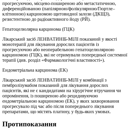
прогресуючою, місцево-поширеною або метастатичною,
диференційованою (папілярною/фолікулярною/Гюртле–
клітинною) карциномою щитовидної залози (ДКЩЗ),
резистентною до радіоактивного йоду (РЙ).
Гепатоцелюлярна карцинома (ГЦК)
Лікарський засіб ЛЕНВАТИНІБ-МІЛІ показаний у якості
монотерапії для лікування дорослих пацієнтів із
прогресуючою або неоперабельною гепатоцелюлярною
карциномою (ГЦК), які не отримували попередньої системної
терапії (див. розділ «Фармакологічні властивості»).
Ендометріальна карцинома (ЕК)
Лікарський засіб ЛЕНВАТИНІБ-МІЛІ у комбінації з
пембролізумабом показаний для лікування дорослих
пацієнтів, які не є кандидатами на хірургічне втручання чи
опромінення, із поширеною або рецидивуючою
ендометріальною карциномою (ЕК), у яких захворювання
прогресувало під час або після попереднього лікування
препаратами, що містять платину, у будь-яких умовах.
Протипоказання