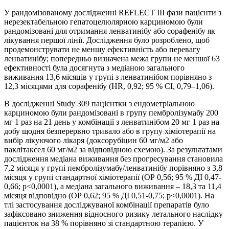
У рандомізованому дослідженні REFLECT III фази пацієнти з
нерезектабельною гепатоцелюлярною карциномою були
рандомізовані для отримання ленватинібу або сорафенібу як
лікування першої лінії. Дослідження було розроблено, щоб
продемонструвати не меншу ефективність або перевагу
ленватинібу; попередньо визначена межа групи не меншої 63
ефективності була досягнута з медіаною загального
виживання 13,6 місяців у групі з ленватинібом порівняно з
12,3 місяцями для сорафенібу (HR, 0,92; 95 % CI, 0,79–1,06).
В дослідженні Study 309 пацієнтки з ендометріальною
карциномою були рандомізовані в групу пембролізумабу 200
мг 1 раз на 21 день у комбінації з ленватинібом 20 мг 1 раз на
добу щодня безперервно тривало або в групу хіміотерапії на
вибір лікуючого лікаря (доксорубіцин 60 мг/м2 або
паклітаксел 60 мг/м2 за відповідною схемою). За результатами
дослідження медіана виживання без прогресування становила
7,2 місяця у групі пембролізумабу/ленватинібу порівняно з 3,8
місяця у групі стандартної хіміотерапії (ОР 0,56; 95 % ДІ 0,47-
0,66; p<0,0001), а медіана загального виживання – 18,3 та 11,4
місяця відповідно (ОР 0,62; 95 % ДІ 0,51-0,75; p<0,0001). На
тлі застосування досліджуваної комбінації препаратів було
зафіксовано зниження відносного ризику летального наслідку
пацієнток на 38 % порівняно зі стандартною терапією. У