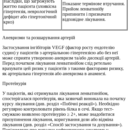
Наслідки, що загрожують
Показане термінове втручання.
життю пацієнта (злоякісна
Прийом ленватинібу
гіпертензія, неврологічний
припинити і призначати
дефіцит або гіпертонічний
відповідне лікування.
криз)
Аневризми та розшарування артерій
Застосування інгібіторів VEGF (фактор росту ендотелію
судин) у пацієнтів з артеріальною гіпертензією або без неї
може сприяти утворенню аневризм та/або дисекції артерій.
Перед початком лікування ленватинібом слід ретельно
врахувати цей ризик у пацієнтів з такими факторами ризику,
як артеріальна гіпертензія або аневризма в анамнезі.
Протеїнурія
У пацієнтів, які отримували лікування ленватинібом,
спостерігалася протеїнурія, яка зазвичай виникала на початку
курсу лікування (див. розділ «Побічні реакції»). Необхідно
регулярно контролювати рівень білка в сечі. Якщо тест-
смужкою виявлено протеїнурію ≥ 2+, може знадобитися
призупинення лікування, коригування дози або відміна
лікування (див. розділ «Спосіб застосування та дозування»).
Повідомляли про випадки нефротичного синдрому у