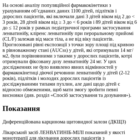
На основі аналізу популяційної фармакокінетики з
урахуванням об’єднаних даних 1100 дітей, підлітків і
дорослих пацієнтів, які включали дані 3 дітей віком від 2 до <
3 років, 28 дітей віком від ≥ 3 до < 6 років і 89 дітей віком від 6
до ≤ 12 років у рамках педіатричної програми застосування
ленватинібу, кліренс ленватинібу при пероральному прийомі
(CL/F) залежав від маси тіла, а не від віку пацієнтів.
Прогнозовані рівні експозиції з точки зору площі під кривою
в рівноважному стані (AUCss) у дітей, які отримували 14 мг/
м2, були порівнянними з такими у дорослих пацієнтів, котрі
отримували фіксовану дозу ленватинібу 24 мг. У цих
дослідженнях не було виявлено явних відмінностей у
фармакокінетиці діючої речовини ленватинібу у дітей (2-12
років), підлітків і молодих дорослих пацієнтів із
досліджуваними типами пухлин, але дані щодо дітей є
відносно обмеженими, щоб мати змогу зробити певні
висновки (див. розділ «Спосіб застосування та дозування»).
Показання
Диференційована карцинома щитовидної залози (ДКЩЗ)
Лікарський засіб ЛЕНВАТИНІБ-МІЛІ показаний у якості
монотерапії для лікування дорослих пацієнтів з