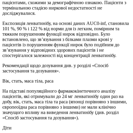
пацієнтами, схожими за демографічною ознакою. Пацієнти з
термінальною стадією ниркової недостатності не
досліджувалися.
Експозиція ленватинібу, на основі даних AUC0-inf, становила
101 %, 90 % і 122 % від норми для із легким, помірним та
тяжким порушенням функції нирок відповідно. Було
встановлено, що зв’язування з білками плазми крові у
пацієнтів із порушенням функції нирок було подібним до
зв’язування у відповідних здорових пацієнтів і не
спостерігалося залежності від концентрації ленватинібу.
Рекомендації щодо дозування див. у розділі «Спосіб
застосування та дозування».
Вік, стать, маса тіла, раса
На підставі популяційного фармакокінетичного аналізу
пацієнтів, які отримували до 24 мг ленватинібу один раз на
добу, вік, стать, маса тіла та раса (японці порівняно з іншими,
європеоїдна раса порівняно з іншими) не мали клінічно
значущого впливу на виведення ленватинібу (див. розділ
«Спосіб застосування та дозування»).
Діти