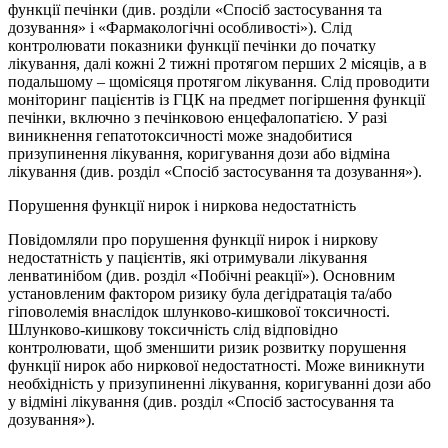
функції печінки (див. розділи «Спосіб застосування та
дозування» і «Фармакологічні особливості»). Слід
контролювати показники функції печінки до початку
лікування, далі кожні 2 тижні протягом перших 2 місяців, а в
подальшому – щомісяця протягом лікування. Слід проводити
моніторинг пацієнтів із ГЦК на предмет погіршення функції
печінки, включно з печінковою енцефалопатією. У разі
виникнення гепатотоксичності може знадобитися
призупинення лікування, коригування дози або відміна
лікування (див. розділ «Спосіб застосування та дозування»).
Порушення функції нирок і ниркова недостатність
Повідомляли про порушення функції нирок і ниркову
недостатність у пацієнтів, які отримували лікування
ленватинібом (див. розділ «Побічні реакції»). Основним
установленим фактором ризику була дегідратація та/або
гіповолемія внаслідок шлунково-кишкової токсичності.
Шлунково-кишкову токсичність слід відповідно
контролювати, щоб зменшити ризик розвитку порушення
функції нирок або ниркової недостатності. Може виникнути
необхідність у призупиненні лікування, коригуванні дози або
у відміні лікування (див. розділ «Спосіб застосування та
дозування»).