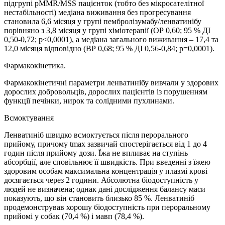
підгрупі pMMR/MSS пацієнток (тобто без мікросателітної
нестабільності) медіана виживання без прогресування
становила 6,6 місяця у групі пембролізумабу/ленватинібу
порівняно з 3,8 місяця у групі хіміотерапії (ОР 0,60; 95 % ДІ
0,50-0,72; p<0,0001), а медіана загального виживання – 17,4 та
12,0 місяця відповідно (ВР 0,68; 95 % ДІ 0,56-0,84; p=0,0001).
Фармакокінетика.
Фармакокінетичні параметри ленватинібу вивчали у здорових
дорослих добровольців, дорослих пацієнтів із порушенням
функції печінки, нирок та солідними пухлинами.
Всмоктування
Ленватиніб швидко всмоктується після перорального
прийому, причому tmax зазвичай спостерігається від 1 до 4
годин після прийому дози. Їжа не впливає на ступінь
абсорбції, але сповільнює її швидкість. При введенні з їжею
здоровим особам максимальна концентрація у плазмі крові
досягається через 2 години. Абсолютна біодоступність у
людей не визначена; однак дані дослідження балансу маси
показують, що він становить близько 85 %. Ленватиніб
продемонстрував хорошу біодоступність при пероральному
прийомі у собак (70,4 %) і мавп (78,4 %).