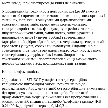
Механізм дії при гіпотиреозі до кінця не вивчений.
У дослідженнях токсичності повторних доз (до 39 тижнів)
ленватиніб спричиняв токсикологічні зміни в різних органах і
тканинах, пов’язані з очікуваними фармакологічними
ефектами ленватинібу, включаючи гломерулопатію,
гіпоцелюлярність яєчок, фолікулярну атрезію яєчників,
шлунково-кишкові зміни, зміни кісток, зміни ураження
надниркових залоз (у щурів і собак) і артеріальних
(артеріальний фібриноїдний некроз, медіальна дегенерація або
кровотеча) у щурів, собак і циномолгусів. Підвищені рівні
трансаміназ, пов’язані з ознаками гепатотоксичності, також
спостерігалися у щурів, собак і мавп. Зворотність
токсикологічних змін спостерігалася в кінці 4-тижневого
періоду одужання у всіх досліджених видів тварин.
Клінічна ефективність
У дослідженні SELECT у пацієнтів з диференційованою
карциномою щитовидної залози, резистентною до
радіоактивного йоду, ленватиніб суттєво збільшив виживання
без прогресування порівняно з плацебо. Ленватиніб
продемонстрував медіану виживання без прогресування 18,3
місяця проти 3,6 місяця для плацебо (коефіцієнт ризику [RI]
0,21; 99 % довірчий інтервал, 0,14-0,31.