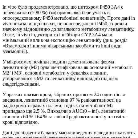
In vitro було продемонстровано, що цитохром P450 3A4 є
переважною (> 80 %) ізоформою, яка бере участь в
опосередкованому P450 метаболізмі ленватинібу. Проте дані in
vivo показали, що шляхи, не опосередковані P450, сприяли
значному відношенню до загального метаболізму ленватинібу.
Отже, in vivo індуктори та інгібітори CYP 3A4 мали
мінімальний вплив на експозицію ленватинібу (див. розділ
«Взаємодія з іншими лікарськими засобами та інші види
взаємодій»).
У мікросомах печінки людини деметильована форма
ленватинібу (М2) була ідентифікована як основний метаболіт.
M2’ і M3’, основні метаболіти у фекаліях людини,
утворювалися з M2 та ленватинібу відповідно під дією
альдегідоксидази.
У зразках плазми крові, зібраних протягом 24 годин після
введення, ленватиніб становив 97 % радіоактивності на
радіохроматограмах плазми, тоді як на метаболіт М2
припадало ще 2,5 %. Виходячи з AUC(0 – inf), ленватиніб
становив 60 % і 64 % загальної радіоактивності у плазмі та
крові відповідно.
Дані дослідження балансу маси/виведення у людини вказують