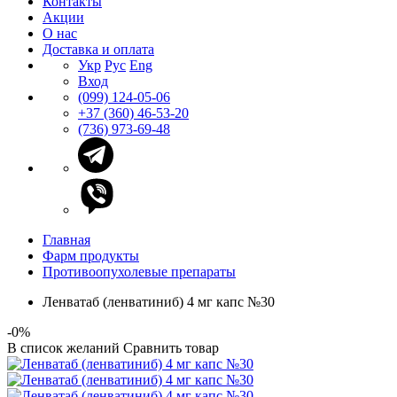
Контакты
Акции
О нас
Доставка и оплата
Укр
Рус
Eng
Вход
(099) 124-05-06
+37 (360) 46-53-20
(736) 973-69-48
Главная
Фарм продукты
Противоопухолевые препараты
Ленватаб (ленватиниб) 4 мг капс №30
-0%
В список желаний
Сравнить товар