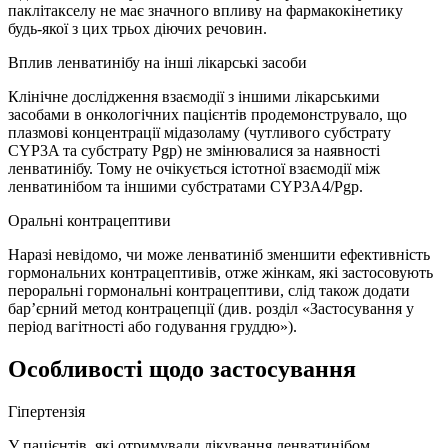
паклітакселу не має значного впливу на фармакокінетику
будь-якої з цих трьох діючих речовин.
Вплив ленватинібу на інші лікарські засоби
Клінічне дослідження взаємодії з іншими лікарськими
засобами в онкологічних пацієнтів продемонструвало, що
плазмові концентрації мідазоламу (чутливого субстрату
CYP3A та субстрату Pgp) не змінювалися за наявності
ленватинібу. Тому не очікується істотної взаємодії між
ленватинібом та іншими субстратами CYP3A4/Pgp.
Оральні контрацептиви
Наразі невідомо, чи може ленватиніб зменшити ефективність
гормональних контрацептивів, отже жінкам, які застосовують
пероральні гормональні контрацептиви, слід також додати
бар’єрний метод контрацепції (див. розділ «Застосування у
період вагітності або годування груддю»).
Особливості щодо застосування
Гіпертензія
У пацієнтів, які отримували лікування ленватинібом,