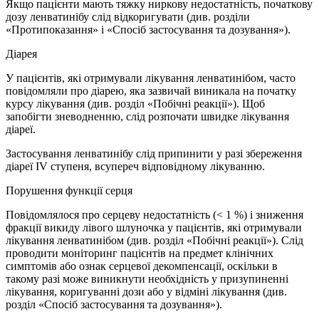
Якщо пацієнти мають тяжку ниркову недостатність, початкову
дозу ленватинібу слід відкоригувати (див. розділи
«Протипоказання» і «Спосіб застосування та дозування»).
Діарея
У пацієнтів, які отримували лікування ленватинібом, часто
повідомляли про діарею, яка зазвичай виникала на початку
курсу лікування (див. розділ «Побічні реакції»). Щоб
запобігти зневодненню, слід розпочати швидке лікування
діареї.
Застосування ленватинібу слід припинити у разі збереження
діареї IV ступеня, всупереч відповідному лікуванню.
Порушення функції серця
Повідомлялося про серцеву недостатність (< 1 %) і зниження
фракції викиду лівого шлуночка у пацієнтів, які отримували
лікування ленватинібом (див. розділ «Побічні реакції»). Слід
проводити моніторинг пацієнтів на предмет клінічних
симптомів або ознак серцевої декомпенсації, оскільки в
такому разі може виникнути необхідність у призупиненні
лікування, коригуванні дози або у відміні лікування (див.
розділ «Спосіб застосування та дозування»).