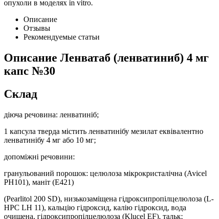
опухоли в моделях in vitro.
Описание
Отзывы
Рекомендуемые статьи
Описание
Ленватаб (ленватиниб) 4 мг
капс №30
Склад
діюча речовина: ленватиніб;
1 капсула тверда містить ленватинібу мезилат еквівалентно
ленватинібу 4 мг або 10 мг;
допоміжні речовини:
гранульований порошок: целюлоза мікрокристалічна (Avicel
PH101), маніт (Е421)
(Pearlitol 200 SD), низькозаміщена гідроксипропілцелюлоза (L-
HPC LH 11), кальцію гідроксид, калію гідроксид, вода
очищена, гідроксипропілцелюлоза (Klucel EF), тальк;