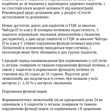
подібним до зв’язування у відповідних здорових пацієнтів, і
не спостерігалося жодної залежності від концентрації.
Рекомендації щодо дозування див. у розділі «Спосіб
застосування та дозування».
Немає достатніх даних для пацієнтів із ГЦК за шкалою
Чайлда-П’ю класу В (помірна печінкова недостатність, 3
пацієнти отримували лікування ленватинібом у базовому
дослідженні), а дані щодо пацієнтів із ГЦК за шкалою Чайлда-
П’ю класу C (тяжке порушення функції печінки) відсутні.
Ленватиніб в основному виводиться через печінку, і
експозиція може бути збільшена в цих групах пацієнтів.
Середній період напіввиведення був порівнянним у суб’єктів
із легким, помірним та тяжким порушенням функції печінки, а
також у пацієнтів із нормальною функцією печінки та
становив від 26 годин до 31 години. Відсоток дози
ленватинібу, що виділяється із сечею, був низьким у всіх
когортах (< 2,16 % у когортах лікування).
Порушення функції нирок
Фармакокінетику ленватинібу після одноразової дози 24 мг
оцінювали у 6 пацієнтів із легким, помірним та тяжким
порушенням функції нирок та порівнювали з 8 здоровими