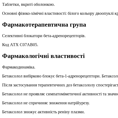
Таблетки, вкриті оболонкою.
Основні фізико-хімічні властивості: білого кольору двоопуклі к
Фармакотерапевтична група
Селективні блокатори бета-адренорецепторів.
Код АТХ С07АВ05.
Фармакологічні властивості
Фармакодинаміка.
Бетаксолол вибірково блокує бета-1-адренорецептори. Бетаксол
Після застосування терапевтичних доз бетаксололу спостерігає
Бетаксолол не проявляє симпатоміметичної активності та значно
Бетаксолол не спричиняє зниження натрійурезу.
Бетаксолол знижує активність реніну плазми.