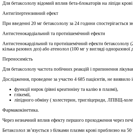
Для бетаксололу відомий вплив бета-блокаторів на ліпіди крові
Антигіпертензивний ефект
При введенні 20 мг бетаксололу за 24 години спостерігається з
Антистенокардіальний та протиішемічний ефекти
Антистенокардільний та протиішемічний ефекти бетаксололу (20
кілька разових доз) або атенолол (100 мг у вигляді одноразово
Переносимість
Для бетаксололу частота побічних реакцій і припинення лікуван
Дослідження, проведене за участю 4 685 пацієнтів, не виявило 
функції нирок (рівні креатиніну та калію в плазмі),
глікемії,
ліпідного обміну ( холестерин, тригліцериди, ЛПВЩ-холе
Фармакокінетика.
Через незначний вплив ефекту першого проходження через печі
Бетаксолол зв’язується з білками плазми крові приблизно на 50