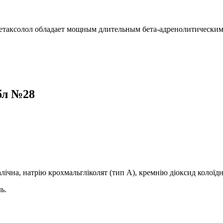
Бетаксолол обладает мощным длительным бета-адренолитическим 
абл №28
лічна, натрію крохмальгліколят (тип А), кремнію діоксид колоїд
ь.