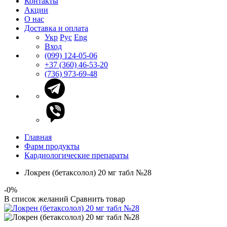
Контакты
Акции
О нас
Доставка и оплата
Укр
Рус
Eng
Вход
(099) 124-05-06
+37 (360) 46-53-20
(736) 973-69-48
Главная
Фарм продукты
Кардиологические препараты
Локрен (бетаксолол) 20 мг табл №28
-0%
В список желаний
Сравнить товар