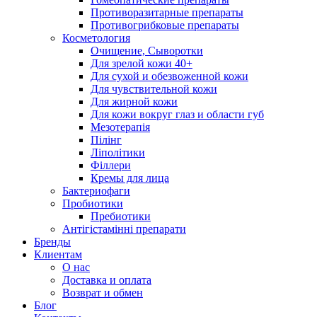
Противоразитарные препараты
Противогрибковые препараты
Косметология
Очищение, Сыворотки
Для зрелой кожи 40+
Для сухой и обезвоженной кожи
Для чувствительной кожи
Для жирной кожи
Для кожи вокруг глаз и области губ
Мезотерапія
Пілінг
Ліполітики
Філлери
Кремы для лица
Бактериофаги
Пробиотики
Пребиотики
Антігістамінні препарати
Бренды
Клиентам
О нас
Доставка и оплата
Возврат и обмен
Блог