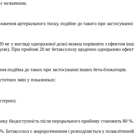
 є незначним.
ниження артеріального тиску, подібне до такого при застосуванні
 мг у вигляді одноразової дози) можна порівняти з ефектом інши
ї дози). При прийомі 20 мг бетаксололу щоденно одноразово ефект 
ня подібна до таких при застосуванні інших бета-блокаторів.
істотних змін у показниках:
стерин).
нку біодоступність після перорального прийому становить 80 %.
 %. Бетаксолол є жиророзчинним і розподіляється у позаклітинній