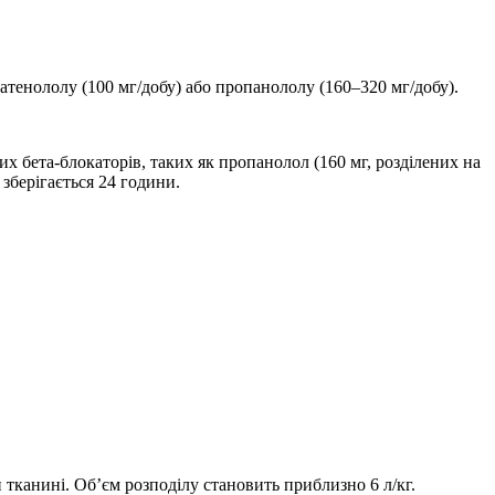
 атенололу (100 мг/добу) або пропанололу (160–320 мг/добу).
х бета-блокаторів, таких як пропанолол (160 мг, розділених на
зберігається 24 години.
 тканині. Об’єм розподілу становить приблизно 6 л/кг.