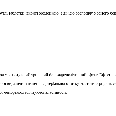
руглі таблетки, вкриті оболонкою, з лінією розподілу з одного бо
ол має потужний тривалий бета-адренолітичний ефект. Ефект про
ться виражене зниження артеріального тиску, частоти серцевих с
ї мембраностабілізуючої властивості.