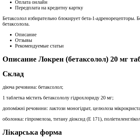
Оплата онлайн
Передплата на кредитну картку
Бетаксолол избирательно блокирует бета-1-адренорецепторы. 
бетаксолола.
Описание
Отзывы
Рекомендуемые статьи
Описание
Локрен (бетаксолол) 20 мг т
Склад
діюча речовина: бетаксолол;
1 таблетка містить бетаксололу гідрохлориду 20 мг;
допоміжні речовини: лактози моногідрат, целюлоза мікрокриста
оболонка: гіпромелоза, титану діоксид (Е 171), поліетиленглікол
Лікарська форма