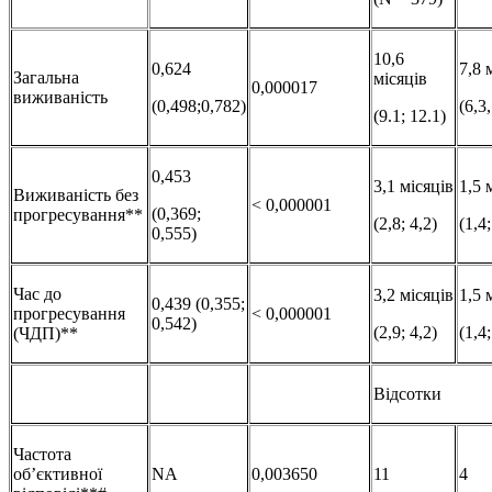
10,6
0,624
7,8 
Загальна
місяців
0,000017
виживаність
(0,498;0,782)
(6,3,
(9.1; 12.1)
0,453
3,1 місяців
1,5 
Виживаність без
< 0,000001
(0,369;
прогресування**
(2,8; 4,2)
(1,4;
0,555)
Час до
3,2 місяців
1,5 
0,439 (0,355;
прогресування
< 0,000001
0,542)
(2,9; 4,2)
(1,4;
(ЧДП)**
Відсотки
Частота
об’єктивної
NA
0,003650
11
4