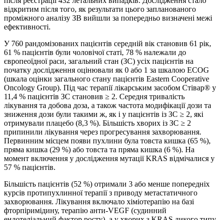
після реєстрації 432 летальних випадків. Дослідження стало
відкритим після того, як результати цього запланованого
проміжного аналізу ЗВ вийшли за попередньо визначені межі
ефективності.
У 760 рандомізованих пацієнтів середній вік становив 61 рік,
61 % пацієнтів були чоловічої статі, 78 % належали до
європеоїдної раси, загальний стан (ЗС) усіх пацієнтів на
початку дослідження оцінювали як 0 або 1 за шкалою ECOG
(шкала оцінки загального стану пацієнтів Eastern Cooperative
Oncology Group). Під час терапії лікарським засобом Стівар® у
11,4 % пацієнтів ЗС становив ≥ 2. Середня тривалість
лікування та добова доза, а також частота модифікації дози та
зниження дози були такими ж, як і у пацієнтів із ЗС ≥ 2, які
отримували плацебо (8,3 %). Більшість хворих із ЗС ≥ 2
припинили лікування через прогресування захворювання.
Первинним місцем появи пухлини була товста кишка (65 %),
пряма кишка (29 %) або товста та пряма кишка (6 %). На
момент включення у дослідження мутації KRAS відмічалися у
57 % пацієнтів.
Більшість пацієнтів (52 %) отримали 3 або менше попередніх
курсів протипухлинної терапії з приводу метастатичного
захворювання. Лікування включало хіміотерапію на базі
фторпіримідину, терапію анти-VEGF (судинний
ендотеліальний фактор росту), а у хворих з KRAS дикого типу