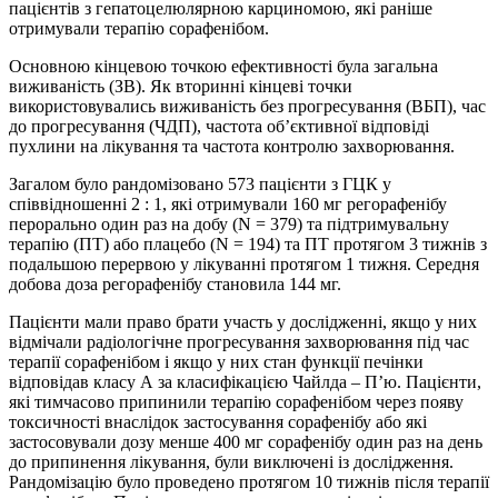
пацієнтів з гепатоцелюлярною карциномою, які раніше
отримували терапію сорафенібом.
Основною кінцевою точкою ефективності була загальна
виживаність (ЗВ). Як вторинні кінцеві точки
використовувались виживаність без прогресування (ВБП), час
до прогресування (ЧДП), частота об’єктивної відповіді
пухлини на лікування та частота контролю захворювання.
Загалом було рандомізовано 573 пацієнти з ГЦК у
співвідношенні 2 : 1, які отримували 160 мг регорафенібу
перорально один раз на добу (N = 379) та підтримувальну
терапію (ПТ) або плацебо (N = 194) та ПТ протягом 3 тижнів з
подальшою перервою у лікуванні протягом 1 тижня. Середня
добова доза регорафенібу становила 144 мг.
Пацієнти мали право брати участь у дослідженні, якщо у них
відмічали радіологічне прогресування захворювання під час
терапії сорафенібом і якщо у них стан функції печінки
відповідав класу А за класифікацією Чайлда – П’ю. Пацієнти,
які тимчасово припинили терапію сорафенібом через появу
токсичності внаслідок застосування сорафенібу або які
застосовували дозу менше 400 мг сорафенібу один раз на день
до припинення лікування, були виключені із дослідження.
Рандомізацію було проведено протягом 10 тижнів після терапії