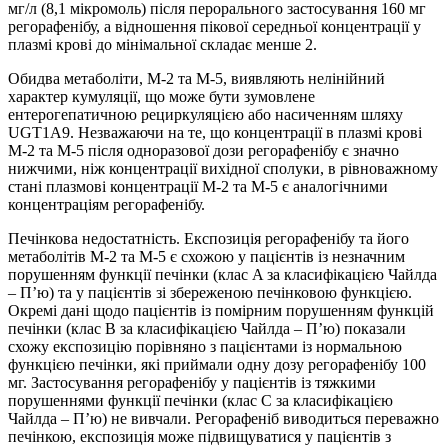
мг/л (8,1 мікромоль) після перорального застосування 160 мг
регорафенібу, а відношення пікової середньої концентрації у
плазмі крові до мінімальної складає менше 2.
Обидва метаболіти, М-2 та М-5, виявляють нелінійний
характер кумуляції, що може бути зумовлене
ентерогепатичною рециркуляцією або насиченням шляху
UGT1A9. Незважаючи на те, що концентрації в плазмі крові
М-2 та М-5 після одноразової дози регорафенібу є значно
нижчими, ніж концентрації вихідної сполуки, в рівноважному
стані плазмові концентрації М-2 та М-5 є аналогічними
концентраціям регорафенібу.
Печінкова недостатність. Експозиція регорафенібу та його
метаболітів M-2 та M-5 є схожою у пацієнтів із незначним
порушенням функції печінки (клас A за класифікацією Чайлда
– П’ю) та у пацієнтів зі збереженою печінковою функцією.
Окремі дані щодо пацієнтів із помірним порушенням функцій
печінки (клас B за класифікацією Чайлда – П’ю) показали
схожу експозицію порівняно з пацієнтами із нормальною
функцією печінки, які приймали одну дозу регорафенібу 100
мг. Застосування регорафенібу у пацієнтів із тяжкими
порушеннями функції печінки (клас С за класифікацією
Чайлда – П’ю) не вивчали. Регорафеніб виводиться переважно
печінкою, експозиція може підвищуватися у пацієнтів з