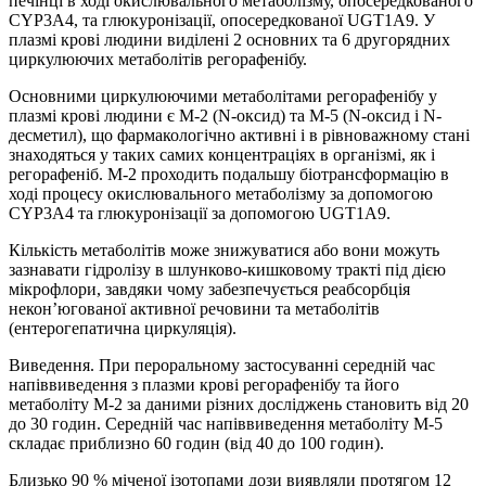
печінці в ході окислювального метаболізму, опосередкованого
CYP3A4, та глюкуронізації, опосередкованої UGT1A9. У
плазмі крові людини виділені 2 основних та 6 другорядних
циркулюючих метаболітів регорафенібу.
Основними циркулюючими метаболітами регорафенібу у
плазмі крові людини є М-2 (N-оксид) та М-5 (N-оксид і N-
десметил), що фармакологічно активні і в рівноважному стані
знаходяться у таких самих концентраціях в організмі, як і
регорафеніб. М-2 проходить подальшу біотрансформацію в
ході процесу окислювального метаболізму за допомогою
CYP3A4 та глюкуронізації за допомогою UGT1A9.
Кількість метаболітів може знижуватися або вони можуть
зазнавати гідролізу в шлунково-кишковому тракті під дією
мікрофлори, завдяки чому забезпечується реабсорбція
некон’югованої активної речовини та метаболітів
(ентерогепатична циркуляція).
Виведення. При пероральному застосуванні середній час
напіввиведення з плазми крові регорафенібу та його
метаболіту М-2 за даними різних досліджень становить від 20
до 30 годин. Середній час напіввиведення метаболіту М-5
складає приблизно 60 годин (від 40 до 100 годин).
Близько 90 % міченої ізотопами дози виявляли протягом 12