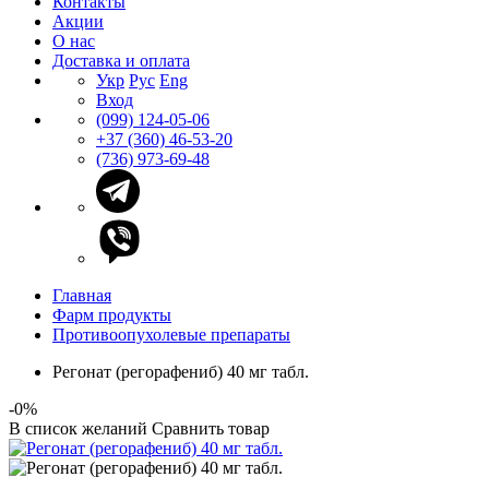
Контакты
Акции
О нас
Доставка и оплата
Укр
Рус
Eng
Вход
(099) 124-05-06
+37 (360) 46-53-20
(736) 973-69-48
Главная
Фарм продукты
Противоопухолевые препараты
Регонат (регорафениб) 40 мг табл.
-0%
В список желаний
Сравнить товар