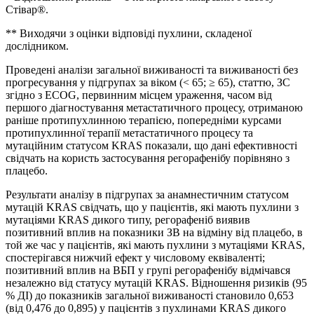
Стівар®.
** Виходячи з оцінки відповіді пухлини, складеної
дослідником.
Проведені аналізи загальної виживаності та виживаності без
прогресування у підгрупах за віком (< 65; ≥ 65), статтю, ЗС
згідно з ECOG, первинним місцем ураження, часом від
першого діагностування метастатичного процесу, отриманою
раніше протипухлинною терапією, попередніми курсами
протипухлинної терапії метастатичного процесу та
мутаційним статусом KRAS показали, що дані ефективності
свідчать на користь застосування регорафенібу порівняно з
плацебо.
Результати аналізу в підгрупах за анамнестичним статусом
мутацій KRAS свідчать, що у пацієнтів, які мають пухлини з
мутаціями KRAS дикого типу, регорафеніб виявив
позитивний вплив на показники ЗВ на відміну від плацебо, в
той же час у пацієнтів, які мають пухлини з мутаціями KRAS,
спостерігався нижчий ефект у числовому еквіваленті;
позитивний вплив на ВБП у групі регорафенібу відмічався
незалежно від статусу мутацій KRAS. Відношення ризиків (95
% ДІ) до показників загальної виживаності становило 0,653
(від 0,476 до 0,895) у пацієнтів з пухлинами KRAS дикого