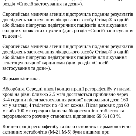
розділ «Спосіб застосування та дози»).
Європейська медична агенція відстрочила подання результатів
досліджень застосування лікарського засобу Стівар® в одній
або більше підгрупах педіатричних пацієнтів для лікування
солідних злоякісних пухлин (див. розділ «Спосіб застосування
та дози»).
Європейська медична агенція відстрочила подання результатів
досліджень застосування лікарського засобу Стівар® в одній
або більше підгрупах педіатричних пацієнтів для лікування
гепатоцелюлярної карциноми (див. розділ «Спосіб
застосування та дози»).
Фармакокінетика.
Абсорбція. Середні пікові концентрації регорафенібу у плазмі
крові на рівні близько 2,5 мг/л досягаються приблизно через
3–4 години після застосування разової пероральної дози 160
мг у вигляді 4 таблеток по 40 мг кожна. Після разових доз 60
мг або 100 мг середня відносна біодоступність таблеток та
перорального розчину становила відповідно 69 % і 83 %.
Концентрації регорафенібу та його основних фармакологічно
активних метаболітів (М-2 і М-5) були вищими при