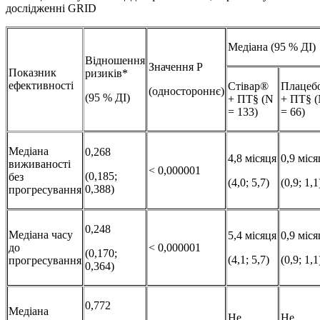
дослідженні GRID
Медіана (95 % ДІ)
Відношення
Значення Р
Показник
ризиків*
ефективності
Стівар®
Плацеб
(одностороннє)
(95 % ДІ)
+ ПТ§ (N
+ ПТ§ 
= 133)
= 66)
Медіана
0,268
4,8 місяця
0,9 міся
виживаності
< 0,000001
(0,185;
без
(4,0; 5,7)
(0,9; 1,1
0,388)
прогресування
0,248
Медіана часу
5,4 місяця
0,9 міся
до
< 0,000001
(0,170;
(4,1; 5,7)
(0,9; 1,1
прогресування
0,364)
0,772
Медіана
Не
Не