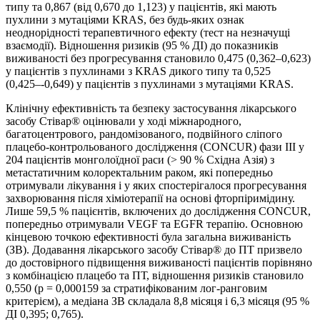
типу та 0,867 (від 0,670 до 1,123) у пацієнтів, які мають
пухлини з мутаціями KRAS, без будь-яких ознак
неоднорідності терапевтичного ефекту (тест на незначущі
взаємодії). Відношення ризиків (95 % ДІ) до показників
виживаності без прогресування становило 0,475 (0,362–0,623)
у пацієнтів з пухлинами з KRAS дикого типу та 0,525
(0,425–-0,649) у пацієнтів з пухлинами з мутаціями KRAS.
Клінічну ефективність та безпеку застосування лікарського
засобу Стівар® оцінювали у ході міжнародного,
багатоцентрового, рандомізованого, подвійного сліпого
плацебо-контрольованого дослідження (CONCUR) фази ІІІ у
204 пацієнтів монголоїдної раси (> 90 % Східна Азія) з
метастатичним колоректальним раком, які попередньо
отримували лікування і у яких спостерігалося прогресування
захворювання після хіміотерапії на основі фторпіримідину.
Лише 59,5 % пацієнтів, включених до дослідження CONCUR,
попередньо отримували VEGF та EGFR терапію. Основною
кінцевою точкою ефективності була загальна виживаність
(ЗВ). Додавання лікарського засобу Стівар® до ПТ призвело
до достовірного підвищення виживаності пацієнтів порівняно
з комбінацією плацебо та ПТ, відношення ризиків становило
0,550 (р = 0,000159 за стратифікованим лог-ранговим
критерієм), а медіана ЗВ складала 8,8 місяця і 6,3 місяця (95 %
ДІ 0,395; 0,765).