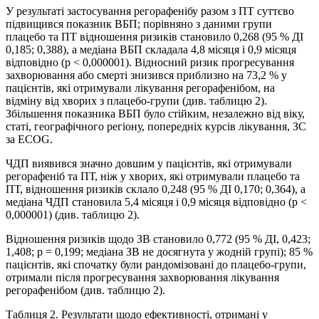
У результаті застосування регорафенібу разом з ПТ суттєво
підвищився показник ВБП; порівняно з даними групи
плацебо та ПТ відношення ризиків становило 0,268 (95 % ДІ
0,185; 0,388), а медіана ВБП складала 4,8 місяця і 0,9 місяця
відповідно (р < 0,000001). Відносний ризик прогресування
захворювання або смерті знизився приблизно на 73,2 % у
пацієнтів, які отримували лікування регорафенібом, на
відміну від хворих з плацебо-групи (див. таблицю 2).
Збільшення показника ВБП було стійким, незалежно від віку,
статі, географічного регіону, попередніх курсів лікування, ЗС
за ECOG.
ЧДП виявився значно довшим у пацієнтів, які отримували
регорафеніб та ПТ, ніж у хворих, які отримували плацебо та
ПТ, відношення ризиків склало 0,248 (95 % ДІ 0,170; 0,364), а
медіана ЧДП становила 5,4 місяця і 0,9 місяця відповідно (р <
0,000001) (див. таблицю 2).
Відношення ризиків щодо ЗВ становило 0,772 (95 % ДІ, 0,423;
1,408; р = 0,199; медіана ЗВ не досягнута у жодній групі); 85 %
пацієнтів, які спочатку були рандомізовані до плацебо-групи,
отримали після прогресування захворювання лікування
регорафенібом (див. таблицю 2).
Таблиця 2. Результати щодо ефективності, отримані у