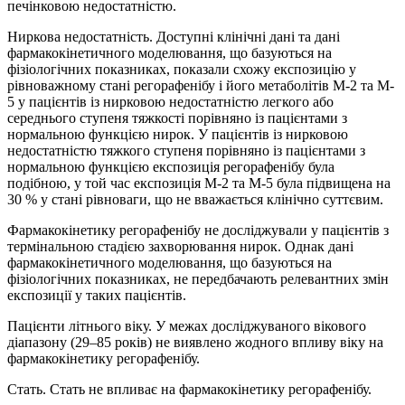
печінковою недостатністю.
Ниркова недостатність. Доступні клінічні дані та дані
фармакокінетичного моделювання, що базуються на
фізіологічних показниках, показали схожу експозицію у
рівноважному стані регорафенібу і його метаболітів M-2 та M-
5 у пацієнтів із нирковою недостатністю легкого або
середнього ступеня тяжкості порівняно із пацієнтами з
нормальною функцією нирок. У пацієнтів із нирковою
недостатністю тяжкого ступеня порівняно із пацієнтами з
нормальною функцією експозиція регорафенібу була
подібною, у той час експозиція М-2 та М-5 була підвищена на
30 % у стані рівноваги, що не вважається клінічно суттєвим.
Фармакокінетику регорафенібу не досліджували у пацієнтів з
термінальною стадією захворювання нирок. Однак дані
фармакокінетичного моделювання, що базуються на
фізіологічних показниках, не передбачають релевантних змін
експозиції у таких пацієнтів.
Пацієнти літнього віку. У межах досліджуваного вікового
діапазону (29–85 років) не виявлено жодного впливу віку на
фармакокінетику регорафенібу.
Стать. Стать не впливає на фармакокінетику регорафенібу.