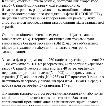
Клінічну ефективність та безпеку застосування лікарського
засобу Стівар® оцінювали у ході міжнародного,
багатоцентрового, рандомізованого, подвійного сліпого
плацебо-контрольованого дослідження фази ІІІ (CORRECT) у
пацієнтів з метастатичним колоректальним раком, у яких
спостерігалося прогресування захворювання після стандартної
терапії.
Основною кінцевою точкою ефективності була загальна
виживаність (ЗВ). Вторинними кінцевими точками були
виживаність без прогресування (ВБП), частота об’єктивної
відповіді пухлини на лікування та частота контролю
захворювання.
Загалом було рандомізовано 760 пацієнтів у співвідношенні 2 :
1, які отримували 160 мг регорафенібу (4 таблетки лікарського
засобу Стівар®, кожна з яких містить 40 мг регорафенібу)
перорально один раз на день (N = 505) та підтримувальну
терапію (ПТ) або плацебо (N = 255) та ПТ протягом 3 тижнів з
наступною перервою у лікуванні протягом 1 тижня. Середня
добова доза регорафенібу становила 147 мг.
Лікування тривало до прогресування захворювання або появи
клінічно неприйнятних ознак токсичності. Завчасно
спланований проміжний аналіз ефективності здійснювався