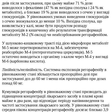
днів після застосування, при цьому майже 71 % дози
виводилося з фекаліями (47 % як вихідна сполука і 24 % як
метаболіти), а близько 19 % дози виводилося з сечею у вигляді
глюкуронідів. У рівноважних умовах виведення глюкуронідів
з сечею знижувалося до менше 10 %. Вихідна сполука, що
виявляється у калі, може бути продуктом розпаду
глюкуронідів в кишечнику або результатом трансформації
метаболіту М-2 (N-оксид) чи неабсорбованим регорафенібом.
У шлунково-кишковому тракті під дією мікрофлори метаболіт
М-5 може перетворюватися на М-4, забезпечуючи
реабсорбцію М-4 (ентерогепатична циркуляція). М-5
остаточно виводиться з організму з калом через М-4 у вигляді
М-6 (карбонова кислота).
Лінійність/нелінійність. Системна експозиція регорафенібу в
рівноважному стані збільшується пропорційно дозі при
застосуванні доз до 60 мг і менш ніж пропорційно при дозах
понад 60 мг.
Кумуляція регорафенібу в рівноважному стані призводить до
підвищення концентрації лікарського засобу в плазмі крові
майже в два рази, що відповідає періоду напіввиведення та
частоті застосування лікарського засобу. У рівноважному стані
середня пікова концентрація регорафенібу досягає близько 3,9