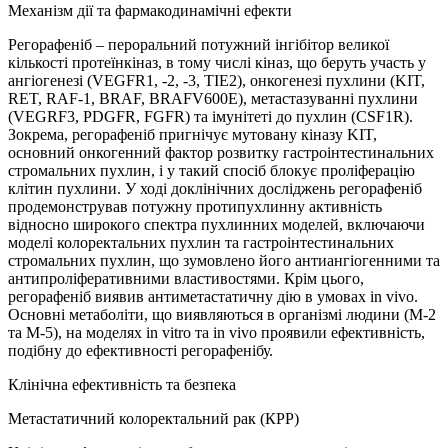
Механізм дії та фармакодинамічні ефекти
Регорафеніб – пероральний потужний інгібітор великої
кількості протеїнкіназ, в тому числі кіназ, що беруть участь у
ангіогенезі (VEGFR1, -2, -3, TIE2), онкогенезі пухлини (KIT,
RET, RAF-1, BRAF, BRAFV600E), метастазуванні пухлини
(VEGRF3, PDGFR, FGFR) та імунітеті до пухлин (CSF1R).
Зокрема, регорафеніб пригнічує мутовану кіназу KIT,
основний онкогенний фактор розвитку гастроінтестинальних
стромальних пухлин, і у такий спосіб блокує проліферацію
клітин пухлини. У ході доклінічних досліджень регорафеніб
продемонстрував потужну протипухлинну активність
відносно широкого спектра пухлинних моделей, включаючи
моделі колоректальних пухлин та гастроінтестинальних
стромальних пухлин, що зумовлено його антиангіогенними та
антипроліферативними властивостями. Крім цього,
регорафеніб виявив антиметастатичну дію в умовах in vivo.
Основні метаболіти, що виявляються в організмі людини (М-2
та М-5), на моделях in vitro та in vivo проявили ефективність,
подібну до ефективності регорафенібу.
Клінічна ефективність та безпека
Метастатичний колоректальний рак (КРР)