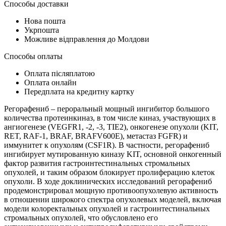
Способы доставки
Нова пошта
Укрпошта
Можливе відправлення до Молдови
Способы оплаты
Оплата післяплатою
Оплата онлайн
Передплата на кредитну картку
Регорафениб – пероральный мощный ингибитор большого
количества протеинкиназ, в том числе киназ, участвующих в
ангиогенезе (VEGFR1, -2, -3, TIE2), онкогенезе опухоли (KIT,
RET, RAF-1, BRAF, BRAFV600E), метастаз FGFR) и
иммунитет к опухолям (CSF1R). В частности, регорафениб
ингибирует мутированную киназу KIT, основной онкогенный
фактор развития гастроинтестинальных стромальных
опухолей, и таким образом блокирует пролиферацию клеток
опухоли. В ходе доклинических исследований регорафениб
продемонстрировал мощную противоопухолевую активность
в отношении широкого спектра опухолевых моделей, включая
модели колоректальных опухолей и гастроинтестинальных
стромальных опухолей, что обусловлено его