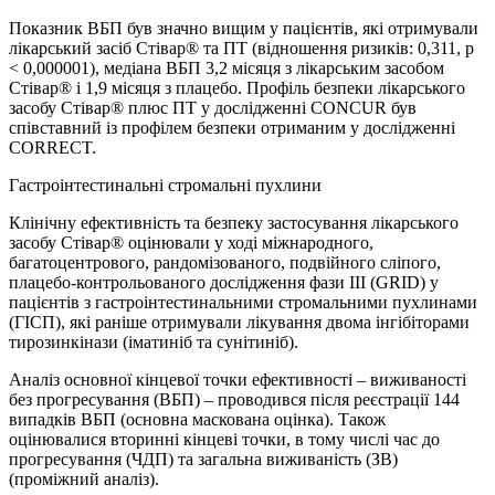
Показник ВБП був значно вищим у пацієнтів, які отримували
лікарський засіб Стівар® та ПТ (відношення ризиків: 0,311, р
< 0,000001), медіана ВБП 3,2 місяця з лікарським засобом
Стівар® і 1,9 місяця з плацебо. Профіль безпеки лікарського
засобу Стівар® плюс ПТ у дослідженні CONCUR був
співставний із профілем безпеки отриманим у дослідженні
CORRECT.
Гастроінтестинальні стромальні пухлини
Клінічну ефективність та безпеку застосування лікарського
засобу Стівар® оцінювали у ході міжнародного,
багатоцентрового, рандомізованого, подвійного сліпого,
плацебо-контрольованого дослідження фази ІІІ (GRID) у
пацієнтів з гастроінтестинальними стромальними пухлинами
(ГІСП), які раніше отримували лікування двома інгібіторами
тирозинкінази (іматиніб та сунітиніб).
Аналіз основної кінцевої точки ефективності – виживаності
без прогресування (ВБП) – проводився після реєстрації 144
випадків ВБП (основна маскована оцінка). Також
оцінювалися вторинні кінцеві точки, в тому числі час до
прогресування (ЧДП) та загальна виживаність (ЗВ)
(проміжний аналіз).