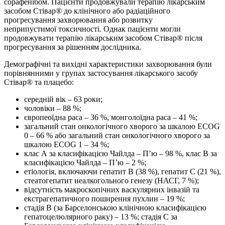
сорафенібом. Пацієнти продовжували терапію лікарським
засобом Стівар® до клінічного або радіаційного
прогресування захворювання або розвитку
неприпустимої токсичності. Однак пацієнти могли
продовжувати терапію лікарським засобом Стівар® після
прогресування за рішенням дослідника.
Демографічні та вихідні характеристики захворювання були
порівнянними у групах застосування лікарського засобу
Стівар® та плацебо:
середній вік – 63 роки;
чоловіки – 88 %;
європеоїдна раса – 36 %, монголоїдна раса – 41 %;
загальний стан онкологічного хворого за шкалою ECOG
0 – 66 % або загальний стан онкологічного хворого за
шкалою ECOG 1 – 34 %;
клас А за класифікацією Чайлда – П’ю – 98 %, клас В за
класифікацією Чайлда – П’ю – 2 %;
етіологія, включаючи гепатит В (38 %), гепатит C (21 %),
стеатогепатит неалкогольного генезу (НАСГ, 7 %);
відсутність макроскопічних васкулярних інвазій та
екстрагепатичного поширення пухлин – 19 %;
стадія B (за Барселонською клінічною класифікацією
гепатоцелюлярного раку) – 13 %; стадія C за