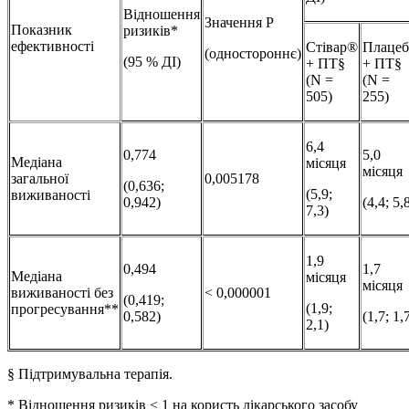
Відношення
Значення Р
Показник
ризиків*
ефективності
Стівар®
Плацеб
(одностороннє)
(95 % ДІ)
+ ПТ§
+ ПТ§
(N =
(N =
505)
255)
6,4
0,774
5,0
Медіана
місяця
місяця
загальної
0,005178
(0,636;
(5,9;
виживаності
0,942)
(4,4; 5,
7,3)
1,9
0,494
1,7
Медіана
місяця
місяця
виживаності без
< 0,000001
(0,419;
(1,9;
прогресування**
0,582)
(1,7; 1,
2,1)
§ Підтримувальна терапія.
* Відношення ризиків < 1 на користь лікарського засобу