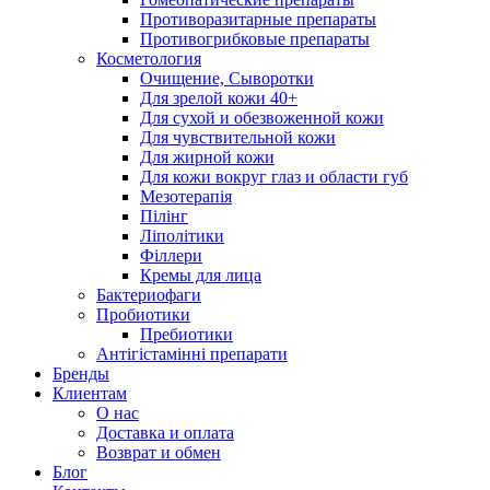
Противоразитарные препараты
Противогрибковые препараты
Косметология
Очищение, Сыворотки
Для зрелой кожи 40+
Для сухой и обезвоженной кожи
Для чувствительной кожи
Для жирной кожи
Для кожи вокруг глаз и области губ
Мезотерапія
Пілінг
Ліполітики
Філлери
Кремы для лица
Бактериофаги
Пробиотики
Пребиотики
Антігістамінні препарати
Бренды
Клиентам
О нас
Доставка и оплата
Возврат и обмен
Блог