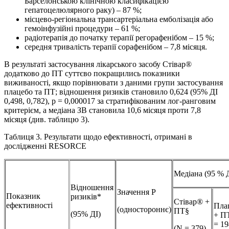
Барселонською клінічною класифікацією
гепатоцелюлярного раку) – 87 %;
місцево-регіональна трансартеріальна емболізація або
гемоінфузійні процедури – 61 %;
радіотерапія до початку терапії регорафенібом – 15 %;
середня тривалість терапії сорафенібом – 7,8 місяця.
В результаті застосування лікарського засобу Стівар®
додатково до ПТ суттєво покращились показники
виживаності, якщо порівнювати з даними групи застосування
плацебо та ПТ; відношення ризиків становило 0,624 (95% ДІ
0,498, 0,782), р = 0,000017 за стратифікованим лог-ранговим
критерієм, а медіана ЗВ становила 10,6 місяця проти 7,8
місяця (див. таблицю 3).
Таблиця 3. Результати щодо ефективності, отримані в
дослідженні RESORCE
Медіана (95 % 
Відношення
Значення Р
Показник
ризиків*
Стівар® +
ефективності
Пла
(одностороннє)
ПТ§
(95% ДІ)
+ П
= 19
(N = 379)