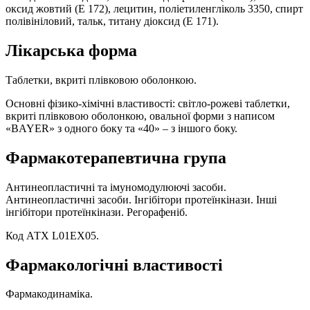
оксид жовтий (Е 172), лецитин, поліетиленгліколь 3350, спирт
полівініловий, тальк, титану діоксид (Е 171).
Лікарська форма
Таблетки, вкриті плівковою оболонкою.
Основні фізико-хімічні властивості: світло-рожеві таблетки,
вкриті плівковою оболонкою, овальної форми з написом
«BAYER» з одного боку та «40» – з іншого боку.
Фармакотерапевтична група
Антинеопластичні та імуномодулюючі засоби.
Антинеопластичні засоби. Інгібітори протеїнкінази. Інші
інгібітори протеїнкінази. Регорафеніб.
Код АТХ L01EX05.
Фармакологічні властивості
Фармакодинаміка.