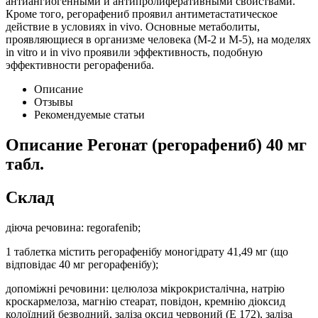
антиангиогенными и антипролиферативными свойствами.
Кроме того, регорафениб проявил антиметастатическое
действие в условиях in vivo. Основные метаболиты,
проявляющиеся в организме человека (М-2 и М-5), на моделях
in vitro и in vivo проявили эффективность, подобную
эффективности регорафениба.
Описание
Отзывы
Рекомендуемые статьи
Описание
Регонат (регорафениб) 40 мг
табл.
Склад
діюча речовина: regorafenib;
1 таблетка містить регорафенібу моногідрату 41,49 мг (що
відповідає 40 мг регорафенібу);
допоміжні речовини: целюлоза мікрокристалічна, натрію
кроскармелоза, магнію стеарат, повідон, кремнію діоксид
колоїдний безводний, заліза оксид червоний (Е 172), заліза