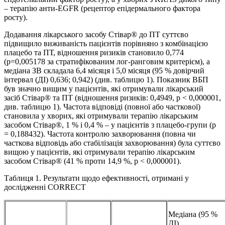
– терапію анти-EGFR (рецептор епідермального фактора
росту).
Додавання лікарського засобу Стівар® до ПТ суттєво
підвищило виживаність пацієнтів порівняно з комбінацією
плацебо та ПТ, відношення ризиків становило 0,774
(р=0,005178 за стратифікованим лог-ранговим критерієм), а
медіана ЗВ складала 6,4 місяця і 5,0 місяця (95 % довірчий
інтервал (ДІ) 0,636; 0,942) (див. таблицю 1). Показник ВБП
був значно вищим у пацієнтів, які отримували лікарський
засіб Стівар® та ПТ (відношення ризиків: 0,4949, р < 0,000001,
див. таблицю 1). Частота відповіді (повної або часткової)
становила у хворих, які отримували терапію лікарським
засобом Стівар®, 1 % і 0,4 % – у пацієнтів з плацебо-групи (р
= 0,188432). Частота контролю захворювання (повна чи
часткова відповідь або стабілізація захворювання) була суттєво
вищою у пацієнтів, які отримували терапію лікарським
засобом Стівар® (41 % проти 14,9 %, р < 0,000001).
Таблиця 1. Результати щодо ефективності, отримані у
дослідженні CORRECT
Медіана (95 %
ДІ)