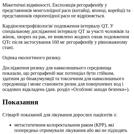
Міжетнічні відмінності. Експозиція регорафенібу у
представників монголоїдної раси (китайці, японці, корейці) та
представників європеоїдної раси не відрізняється.
Кардіоелектрофізіологія/ подовження інтервалу QT. У
спеціальному дослідженні інтервалу QT за участі чоловіків та
жінок, хворих на рак, не виявлено жодних ознак подовження
QTc після застосування 160 мг регорафенібу у рівноважному
стані.
Оцінка екологічного ризику.
Дослідження ризику для навколишнього середовища
показали, що регорафеніб має потенціал бути стійким,
здатним до біоакумуляції та токсичним для навколишнього
середовища і може становити ризик для поверхневих вод і
осадових відкладень (див. розділ «Особливі заходи безпеки»).
Показання
Стівар® показаний для лікування дорослих пацієнтів з:
метастатичним колоректальним раком (КРР), які
попередньо отримували лікування або які не підходять