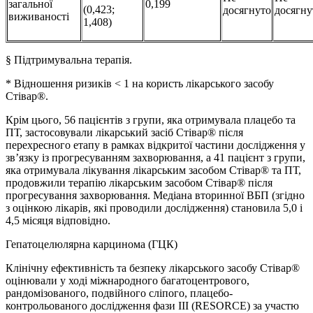
загальної
0,199
(0,423;
досягнуто
досягну
виживаності
1,408)
§ Підтримувальна терапія.
* Відношення ризиків < 1 на користь лікарського засобу
Стівар®.
Крім цього, 56 пацієнтів з групи, яка отримувала плацебо та
ПТ, застосовували лікарський засіб Стівар® після
перехресного етапу в рамках відкритої частини дослідження у
зв’язку із прогресуванням захворювання, а 41 пацієнт з групи,
яка отримувала лікування лікарським засобом Стівар® та ПТ,
продовжили терапію лікарським засобом Стівар® після
прогресування захворювання. Медіана вторинної ВБП (згідно
з оцінкою лікарів, які проводили дослідження) становила 5,0 і
4,5 місяця відповідно.
Гепатоцелюлярна карцинома (ГЦК)
Клінічну ефективність та безпеку лікарського засобу Стівар®
оцінювали у ході міжнародного багатоцентрового,
рандомізованого, подвійного сліпого, плацебо-
контрольованого дослідження фази ІІІ (RESORCE) за участю