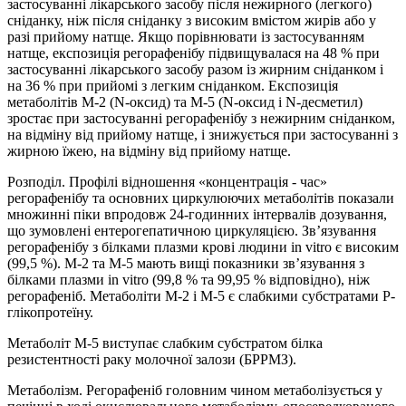
застосуванні лікарського засобу після нежирного (легкого)
сніданку, ніж після сніданку з високим вмістом жирів або у
разі прийому натще. Якщо порівнювати із застосуванням
натще, експозиція регорафенібу підвищувалася на 48 % при
застосуванні лікарського засобу разом із жирним сніданком і
на 36 % при прийомі з легким сніданком. Експозиція
метаболітів М-2 (N-оксид) та М-5 (N-оксид і N-десметил)
зростає при застосуванні регорафенібу з нежирним сніданком,
на відміну від прийому натще, і знижується при застосуванні з
жирною їжею, на відміну від прийому натще.
Розподіл. Профілі відношення «концентрація - час»
регорафенібу та основних циркулюючих метаболітів показали
множинні піки впродовж 24-годинних інтервалів дозування,
що зумовлені ентерогепатичною циркуляцією. Зв’язування
регорафенібу з білками плазми крові людини in vitro є високим
(99,5 %). М-2 та М-5 мають вищі показники зв’язування з
білками плазми in vitro (99,8 % та 99,95 % відповідно), ніж
регорафеніб. Метаболіти М-2 і М-5 є слабкими субстратами Р-
глікопротеїну.
Метаболіт М-5 виступає слабким субстратом білка
резистентності раку молочної залози (БРРМЗ).
Метаболізм. Регорафеніб головним чином метаболізується у