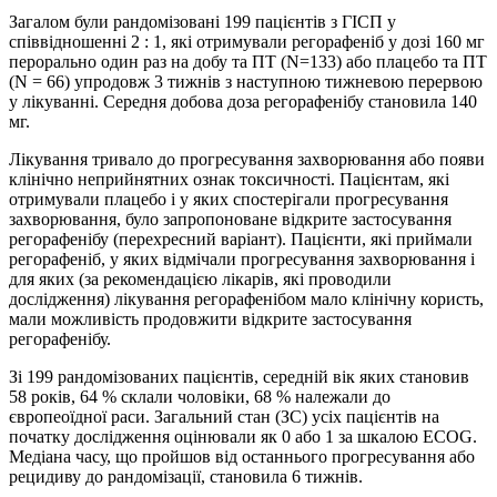
Загалом були рандомізовані 199 пацієнтів з ГІСП у
співвідношенні 2 : 1, які отримували регорафеніб у дозі 160 мг
перорально один раз на добу та ПТ (N=133) або плацебо та ПТ
(N = 66) упродовж 3 тижнів з наступною тижневою перервою
у лікуванні. Середня добова доза регорафенібу становила 140
мг.
Лікування тривало до прогресування захворювання або появи
клінічно неприйнятних ознак токсичності. Пацієнтам, які
отримували плацебо і у яких спостерігали прогресування
захворювання, було запропоноване відкрите застосування
регорафенібу (перехресний варіант). Пацієнти, які приймали
регорафеніб, у яких відмічали прогресування захворювання і
для яких (за рекомендацією лікарів, які проводили
дослідження) лікування регорафенібом мало клінічну користь,
мали можливість продовжити відкрите застосування
регорафенібу.
Зі 199 рандомізованих пацієнтів, середній вік яких становив
58 років, 64 % склали чоловіки, 68 % належали до
європеоїдної раси. Загальний стан (ЗС) усіх пацієнтів на
початку дослідження оцінювали як 0 або 1 за шкалою ECOG.
Медіана часу, що пройшов від останнього прогресування або
рецидиву до рандомізації, становила 6 тижнів.