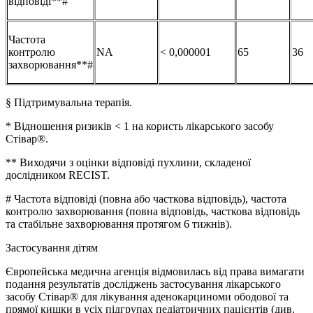
відповіді**#
Частота
контролю
NA
< 0,000001
65
36
захворювання**#
§ Підтримувальна терапія.
* Відношення ризиків < 1 на користь лікарського засобу
Стівар®.
** Виходячи з оцінки відповіді пухлини, складеної
дослідником RECIST.
# Частота відповіді (повна або часткова відповідь), частота
контролю захворювання (повна відповідь, часткова відповідь
та стабільне захворювання протягом 6 тижнів).
Застосування дітям
Європейська медична агенція відмовилась від права вимагати
подання результатів досліджень застосування лікарського
засобу Стівар® для лікування аденокарциноми ободової та
прямої кишки в усіх підгрупах педіатричних пацієнтів (див.