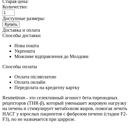
Старая цена:
Количество:
Доступные размеры:
Купить
Доставка и оплата
Способы доставки
Нова пошта
Укрпошта
Можливе відправлення до Молдови
Способы оплаты
Оплата післяплатою
Оплата онлайн
Передплата на кредитну картку
Resmetirom - это селективный агонист бета-тиреоидных
рецепторов (THR-β), который уменьшает жировую нагрузку
на печень и стимулирует метаболизм жиров, помогая лечить
НАСГ у взрослых пациентов с фиброзом печени (стадии F2-
F3), но не назначается при циррозе.