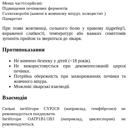
Менш часті/серйозні:
Підвищення печінкових ферментів
Галлохвороби (камені в жовчному міхурі, холецистит )
Панкретит
При появі жовтяниці, сильного болю у правому підребер'ї,
вираженої слабкості, температурі або важких симптомів
зупиніть прийом та зверніться до лікаря.
Протипоказання
Не вивчено безпеку у дітей (<18 років).
Не використовується при декомпенсованій цирозі
печінки.
Потрібна обережність при захворюваннях печінки та
жовчного міхура.
Можливі лікарські взаємодії.
Взаємодія
Сильні інгібітори CYP2C8 (наприклад, гемфіброзил) не
рекомендується поєднувати.
Інгібітори OATP1B1/1B3 (наприклад, циклоспорин) не
рекомендуються.