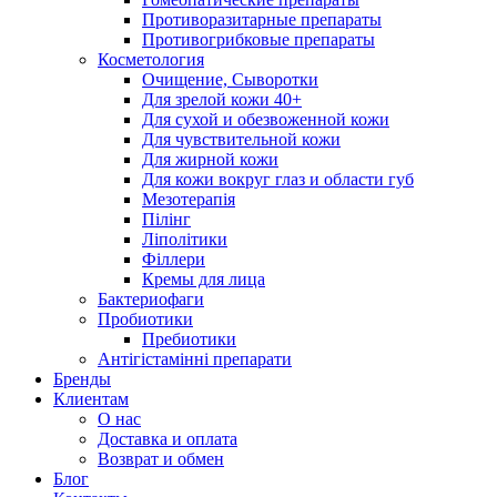
Противоразитарные препараты
Противогрибковые препараты
Косметология
Очищение, Сыворотки
Для зрелой кожи 40+
Для сухой и обезвоженной кожи
Для чувствительной кожи
Для жирной кожи
Для кожи вокруг глаз и области губ
Мезотерапія
Пілінг
Ліполітики
Філлери
Кремы для лица
Бактериофаги
Пробиотики
Пребиотики
Антігістамінні препарати
Бренды
Клиентам
О нас
Доставка и оплата
Возврат и обмен
Блог