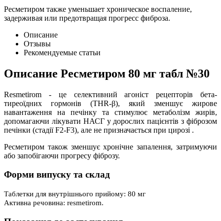
Ресметиром также уменьшает хроническое воспаление,
задерживая или предотвращая прогресс фиброза.
Описание
Отзывы
Рекомендуемые статьи
Описание
Ресметиром 80 мг табл №30
Resmetirom - це селективний агоніст рецепторів бета-
тиреоїдних гормонів (THR-β), який зменшує жирове
навантаження на печінку та стимулює метаболізм жирів,
допомагаючи лікувати НАСГ у дорослих пацієнтів з фіброзом
печінки (стадії F2-F3), але не призначається при цирозі .
Ресметиром також зменшує хронічне запалення, затримуючи
або запобігаючи прогресу фіброзу.
Форми випуску та склад
Таблетки для внутрішнього прийому: 80 мг
Активна речовина: resmetirom.