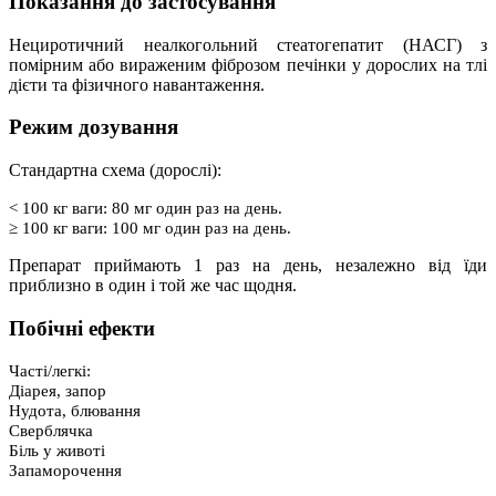
Показання до застосування
Нециротичний неалкогольний стеатогепатит (НАСГ) з
помірним або вираженим фіброзом печінки у дорослих на тлі
дієти та фізичного навантаження.
Режим дозування
Стандартна схема (дорослі):
< 100 кг ваги: ​​80 мг один раз на день.
≥ 100 кг ваги: ​​100 мг один раз на день.
Препарат приймають 1 раз на день, незалежно від їди
приблизно в один і той же час щодня.
Побічні ефекти
Часті/легкі:
Діарея, запор
Нудота, блювання
Сверблячка
Біль у животі
Запаморочення