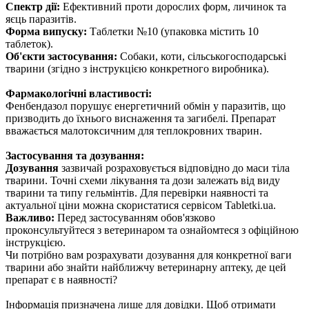
Спектр дії:
Ефективний проти дорослих форм, личинок та
яєць паразитів.
Форма випуску:
Таблетки №10 (упаковка містить 10
таблеток).
Об'єкти застосування:
Собаки, коти, сільськогосподарські
тварини (згідно з інструкцією конкретного виробника).
Фармакологічні властивості:
Фенбендазол порушує енергетичний обмін у паразитів, що
призводить до їхнього виснаження та загибелі. Препарат
вважається малотоксичним для теплокровних тварин.
Застосування та дозування:
Дозування
зазвичай розраховується відповідно до маси тіла
тварини. Точні схеми лікування та дози залежать від виду
тварини та типу гельмінтів. Для перевірки наявності та
актуальної ціни можна скористатися сервісом Tabletki.ua.
Важливо:
Перед застосуванням обов'язково
проконсультуйтеся з ветеринаром та ознайомтеся з офіційною
інструкцією.
Чи потрібно вам розрахувати дозування для конкретної ваги
тварини або знайти найближчу ветеринарну аптеку, де цей
препарат є в наявності?
Інформація призначена лише для довідки. Щоб отримати