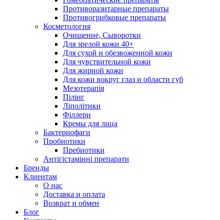
Противоразитарные препараты
Противогрибковые препараты
Косметология
Очищение, Сыворотки
Для зрелой кожи 40+
Для сухой и обезвоженной кожи
Для чувствительной кожи
Для жирной кожи
Для кожи вокруг глаз и области губ
Мезотерапія
Пілінг
Ліполітики
Філлери
Кремы для лица
Бактериофаги
Пробиотики
Пребиотики
Антігістамінні препарати
Бренды
Клиентам
О нас
Доставка и оплата
Возврат и обмен
Блог