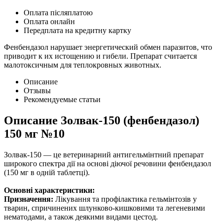
Оплата післяплатою
Оплата онлайн
Передплата на кредитну картку
Фенбендазол нарушает энергетический обмен паразитов, что
приводит к их истощению и гибели. Препарат считается
малотоксичным для теплокровных животных.
Описание
Отзывы
Рекомендуемые статьи
Описание
Золвак-150 (фенбендазол)
150 мг №10
Золвак-150 — це ветеринарний антигельмінтний препарат
широкого спектра дії на основі діючої речовини фенбендазол
(150 мг в одній таблетці).
Основні характеристики:
Призначення:
Лікування та профілактика гельмінтозів у
тварин, спричинених шлунково-кишковими та легеневими
нематодами, а також деякими видами цестод.