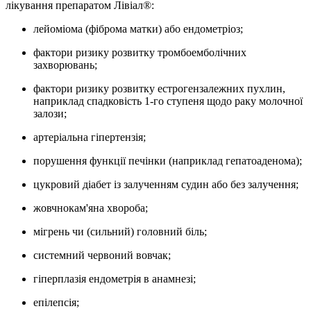
лікування препаратом Лівіал®:
лейоміома (фіброма матки) або ендометріоз;
фактори ризику розвитку тромбоемболічних
захворювань;
фактори ризику розвитку естрогензалежних пухлин,
наприклад спадковість 1-го ступеня щодо раку молочної
залози;
артеріальна гіпертензія;
порушення функції печінки (наприклад гепатоаденома);
цукровий діабет із залученням судин або без залучення;
жовчнокам'яна хвороба;
мігрень чи (сильний) головний біль;
системний червоний вовчак;
гіперплазія ендометрія в анамнезі;
епілепсія;