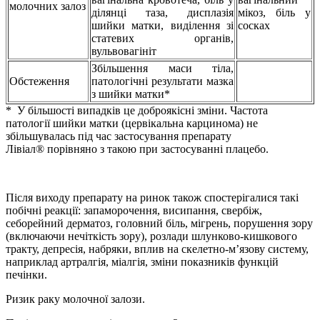
молочних залоз
ділянці таза, дисплазія
мікоз, біль у
шийки матки, виділення зі
сосках
статевих органів,
вульвовагініт
Збільшення маси тіла,
Обстеження
патологічні результати мазка
з шийки матки*
* У більшості випадків це доброякісні зміни. Частота
патології шийки матки (цервікальна карцинома) не
збільшувалась під час застосування препарату
Лівіал® порівняно з такою при застосуванні плацебо.
Після виходу препарату на ринок також спостерігалися такі
побічні реакції: запаморочення, висипання, свербіж,
себорейний дерматоз, головний біль, мігрень, порушення зору
(включаючи нечіткість зору), розлади шлунково-кишкового
тракту, депресія, набряки, вплив на скелетно-м’язову систему,
наприклад артралгія, міалгія, зміни показників функцій
печінки.
Ризик раку молочної залози.