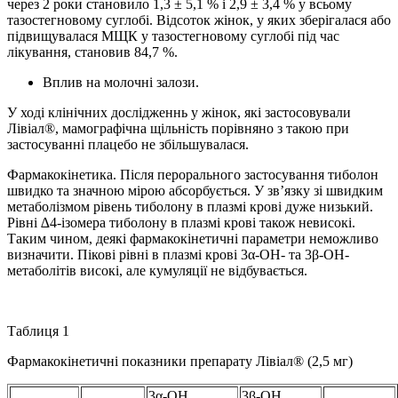
через 2 роки становило 1,3 ± 5,1 % і 2,9 ± 3,4 % у всьому
тазостегновому суглобі. Відсоток жінок, у яких зберігалася або
підвищувалася МЩК у тазостегновому суглобі під час
лікування, становив 84,7 %.
Вплив на молочні залози.
У ході клінічних дослідженнь у жінок, які застосовували
Лівіал®, мамографічна щільність порівняно з такою при
застосуванні плацебо не збільшувалася.
Фармакокінетика. Після перорального застосування тиболон
швидко та значною мірою абсорбується. У зв’язку зі швидким
метаболізмом рівень тиболону в плазмі крові дуже низький.
Рівні ∆4-ізомера тиболону в плазмі крові також невисокі.
Таким чином, деякі фармакокінетичні параметри неможливо
визначити. Пікові рівні в плазмі крові 3α-OH- та 3β-OH-
метаболітів високі, але кумуляції не відбувається.
Таблиця 1
Фармакокінетичні показники препарату Лівіал® (2,5 мг)
3α-OH
3β-OH