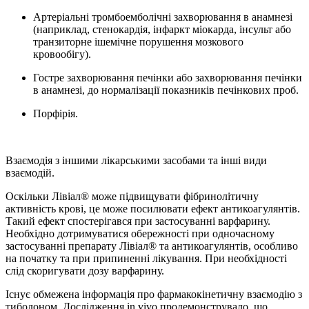
Артеріальні тромбоемболічні захворювання в анамнезі
(наприклад, стенокардія, інфаркт міокарда, інсульт або
транзиторне ішемічне порушення мозкового
кровообігу).
Гостре захворювання печінки або захворювання печінки
в анамнезі, до нормалізації показників печінкових проб.
Порфірія.
Взаємодія з іншими лікарськими засобами та інші види
взаємодій.
Оскільки Лівіал® може підвищувати фібринолітичну
активність крові, це може посилювати ефект антикоагулянтів.
Такий ефект спостерігався при застосуванні варфарину.
Необхідно дотримуватися обережності при одночасному
застосуванні препарату Лівіал® та антикоагулянтів, особливо
на початку та при припиненні лікування. При необхідності
слід скоригувати дозу варфарину.
Існує обмежена інформація про фармакокінетичну взаємодію з
тиболоном. Дослідження in vivo продемонструвало, що