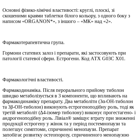
Основні фізико-хімічні властивості: круглі, плоскі, зі
скошеними краями таблетки білого кольору, з одного боку з
написом «ORGANON*», з іншого – «МК» над «2».
Фармакотерапевтична група.
Гормони статевих залоз і препарати, які застосовують при
патології статевої сфери. Естрогени. Код АТХ G03C X01.
Фармакологічні властивості.
Фармакодинаміка. Після перорального прийому тиболон
швидко метаболізується в 3 компоненти, що впливають на
фармакодинаміку препарату. Два метаболіти (3α-OH-тиболон
та 3β-OH-тиболон) виконують естрогеноподібну роль, тоді як
третій метаболіт (∆4-ізомер тиболону) виконує прогестагено- і
андрогеноподібну роль. Лівіал® заміщує втрату при зниженні
продукції естрогену у жінок та у період постемнопаузи та
полегшує симптоми, спричинені менопаузи. Препарат
запобігає розвитку остеопорозу, спричиненого менопаузою