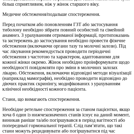
більш сприятливим, ніж у жінок старшого віку.
Медичне обстеження/подальше спостереження.
Перед початком або поновленням ГЗТ або застосування
тиболону необхідно зібрати повний особистий та сімейний
анамнез. З урахуванням отриманої інформації, протипоказань
та застережень до застосування необхідно провести фізичне
обстеження (включаючи органи тазу та молочні залози). Під
час лікування рекомендується проводити періодичні
обстеження з частотою та характером, адаптованими для
кожної жінки окремо. Жінок необхідно проінформувати щодо
необхідності повідомляти про зміни в молочних залозах
лікарю. Обстеження, включаючи відповідні методи візуалізації
(наприклад мамографія), необхідно проводити відповідно до
діючих практик скринінгу, модифікованих з урахуванням
клінічної необхідності кожного пацієнта.
Стани, що вимагають спостереження.
Необхідне ретельне спостереження за станом пацієнтки, якщо
хоча б один із нижчезазначених станів існує на даний момент,
виникав раніше та/або погіршувався в період вагітності або
попередньої гормональної терапії. Слід пам’ятати, що такі
стани можуть рецидивувати або погіршуватися під час