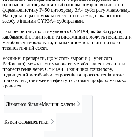
одночасне застосування з тиболоном помірно впливає на
фармакокінетику P450 цитохрому 3A4 субстрату мідазоламу.
На підставі цього можна очікувати взаємодії лікарського
засобу з іншими CYP3A4 субстратами.
Такі речовини, що стимулюють CYP3A4, як барбітурати,
карбамазепін, гідантоїни та рифампіцин, можуть посилювати
метаболізм тиболону та, таким чином впливати на його
терапевтичний ефект.
Рослинні препарати, що містять звіробій (Hypericum
Perforatum), можуть стимулювати метаболізм естрогенів та
прогестагенів через CYP3A4. З клінічної точки зору,
підвищений метаболізм естрогенів та прогестагенів може
призвести до зниження ефекту та до змін профілю маткової
кровотечі.
Дізнатися більше
Медичні халати
Курси фармацевтики