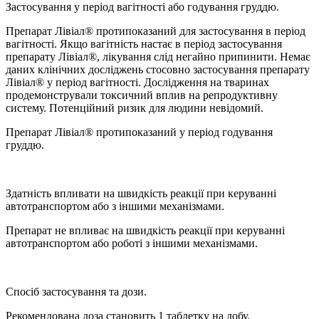
Застосування у період вагітності або годування груддю.
Препарат Лівіал® протипоказаний для застосування в період
вагітності. Якщо вагітність настає в період застосування
препарату Лівіал®, лікування слід негайно припинити. Немає
даних клінічних досліджень стосовно застосування препарату
Лівіал® у період вагітності. Дослідження на тваринах
продемонстрували токсичний вплив на репродуктивну
систему. Потенційний ризик для людини невідомий.
Препарат Лівіал® протипоказаний у період годування
груддю.
Здатність впливати на швидкість реакції при керуванні
автотранспортом або з іншими механізмами.
Препарат не впливає на швидкість реакції при керуванні
автотранспортом або роботі з іншими механізмами.
Спосіб застосування та дози.
Рекомендована доза становить 1 таблетку на добу.