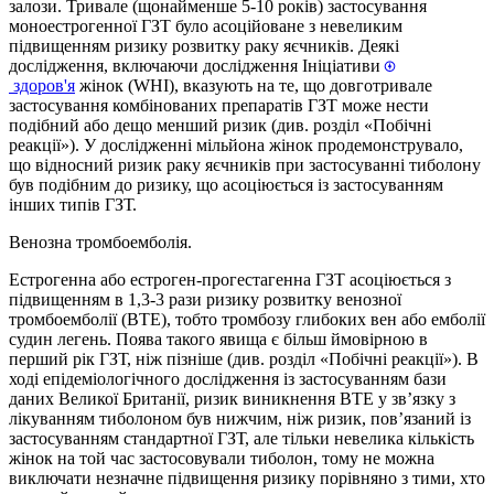
залози. Тривале (щонайменше 5-10 років) застосування
моноестрогенної ГЗТ було асоційоване з невеликим
підвищенням ризику розвитку раку яєчників. Деякі
дослідження, включаючи дослідження Ініціативи
здоров'я
жінок (WHI), вказують на те, що довготривале
застосування комбінованих препаратів ГЗТ може нести
подібний або дещо менший ризик (див. розділ «Побічні
реакції»). У дослідженні мільйона жінок продемонструвало,
що відносний ризик раку яєчників при застосуванні тиболону
був подібним до ризику, що асоціюється із застосуванням
інших типів ГЗТ.
Венозна тромбоемболія.
Естрогенна або естроген-прогестагенна ГЗТ асоціюється з
підвищенням в 1,3-3 рази ризику розвитку венозної
тромбоемболії (ВТЕ), тобто тромбозу глибоких вен або емболії
судин легень. Поява такого явища є більш ймовірною в
перший рік ГЗТ, ніж пізніше (див. розділ «Побічні реакції»). В
ході епідеміологічного дослідження із застосуванням бази
даних Великої Британії, ризик виникнення ВТЕ у зв’язку з
лікуванням тиболоном був нижчим, ніж ризик, пов’язаний із
застосуванням стандартної ГЗТ, але тільки невелика кількість
жінок на той час застосовували тиболон, тому не можна
виключати незначне підвищення ризику порівняно з тими, хто