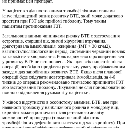
не приймає цей препарат.
У пацієнтів з діагностованими тромбофілічними станами
існує підвищений ризик розвитку ВТЕ, який може додатково
зростати при ГЗТ або прийомі тиболону. Тому таким
пацієнтам протипоказана ГЗТ.
Загальновизнаними чинниками ризику ВТЕ є застосування
естрогенів, старший вік, значні хірургічні втручання,
довготривала іммобілізація, ожиріння (ІМТ > 30 кг/м2),
вагітність/післяпологовий період, системний червоний вовчак
та злоякісне захворювання. Роль варикозного розширення вен
у розвитку ВТЕ не встановлена. Як і для всіх пацієнтів після
операції, необхідно приділяти ретельну увагу профілактичним
заходам для запобігання розвитку ВТЕ. Якщо після планової
операції буде слідувати довготривала іммобілізація, за 4-6
тижнів до операції рекомендовано тимчасово припинити ГЗТ
або застосування тиболону. Лікування не слід поновлювати до
повного відновлення рухомості у пацієнтки.
У жінок з відсутністю в особистому анамнезі ВТЕ, але при
наявності тромбозу у найближчого родича в молодому віці,
скринінг можна розпочати після ретельного аналізу
можливостей процедури (тільки певний відсоток
тромбофілічних дефектів визначається під час скринінгу). При
визначенні тромбофілічного дефекту, який відрізняється від