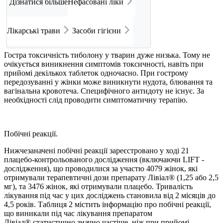
Дізнатися більше
Нефасовані ліки
Лікарські трави
Засоби гігієни
Гостра токсичність тиболону у тварин дуже низька. Тому не
очікується виникнення симптомів токсичності, навіть при
прийомі декількох таблеток одночасно. При гострому
передозуванні у жінки може виникнути нудота, блювання та
вагінальна кровотеча. Специфічного антидоту не існує. За
необхідності слід проводити симптоматичну терапію.
Побічні реакції.
Нижчезаначені побічні реакції зареєстровано у ході 21
плацебо-контрольованого дослідження (включаючи LIFT -
дослідження), що проводилися за участю 4079 жінок, які
отримували терапевтичні дози препарату Лівіал® (1,25 або 2,5
мг), та 3476 жінок, які отримували плацебо. Тривалість
лікування під час у цих досліджень становила від 2 місяців до
4,5 років. Таблиця 2 містить інформацію про побічні реакції,
що виникали під час лікування препаратом
Лівіал® статистично значно частіше, ніж при прийомі