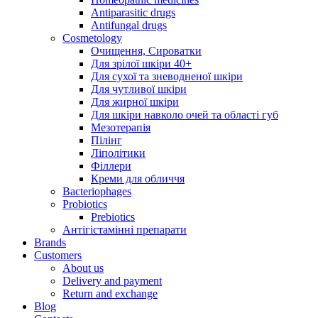
Antiparasitic drugs
Antifungal drugs
Cosmetology
Очищення, Сироватки
Для зрілої шкіри 40+
Для сухої та зневодненої шкіри
Для чутливої шкіри
Для жирної шкіри
Для шкіри навколо очей та області губ
Мезотерапія
Пілінг
Ліполітики
Філлери
Креми для обличчя
Bacteriophages
Probiotics
Prebiotics
Антігістамінні препарати
Brands
Customers
About us
Delivery and payment
Return and exchange
Blog