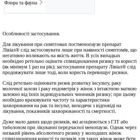
Флора та фауна
Особливості застосування.
Для лікування при симптомах постменопаузи препарат
Лівіал® слід застосовувати лише при наявності симптомів, що
негативно впливають на якість життя. В усіх випадках
необхідно ретельно оцінити співвідношення ризику та користі
(як мінімум 1 раз на рік); застосування препарату Лівіал® слід
продовжувати лише тоді, коли користь перевищує ризики.
Слід ретельно оцінювати ризик розвитку інсульту, раку
молочної залози і раку ендометрія у жінок з інтактною маткою
залежно від їхніх індивідуальних чинників ризику; при цьому
необхідно враховувати частоту та характеристики
захворювання на рак та інсульт, виходячи з відповіді на
лікування, показників захворюваності та смертності.
Дуже мало даних щодо ризиків, які асоціюються з ГЗТ або
тиболоном при лікуванні передчасної менопаузи. Однак через
низький рівень абсолютного ризику у молодших жінок
співвідношення користі та ризиків для таких жінок може бути