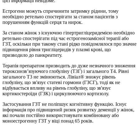
цієї інформації невідоме.
Естрогени можуть спричинити затримку рідини, тому
необхідно ретельно спостерігати за станом пацієнтів з
порушенням функцій серця та нирок.
За станом жінок з існуючою гіпертригліцеридемією необхідно
ретельно спостерігати під час естрогенозамісної терапії або
ГЗТ, оскільки при такому стані рідко повідомлялося про значне
підвищення рівня тригліцеридів у плазмі крові, що
призводило до панкреатиту.
Терапія препаратом призводить до дуже незначного зниження
тироксинзв’язуючого глобуліну (ТЗГ) і загального T4. Рівні
загального T3 не змінюються. Лівіал® знижує рівень
глобуліну, що зв'язує статеві гормони (ГЗСГ), тоді як не
відбувається впливу на рівень глобуліну, що зв'язує
кортикостероїди (ГЗК) і циркулюючого кортизолу.
Застосування ГЗТ не поліпшує когнітивну функцію. Існує
інформація про підвищений ризик розвитку деменції у жінок,
які почали постійно використовувати комбіновану або
моноестрогенну ГЗТ у віці понад 65 років.