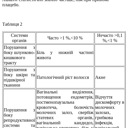
плацебо.
Таблиця 2
Системи
Нечасто >0,1
Часто >1 %,<10 %
органів
%,<1 %
Порушення з
боку шлунково-
Біль у нижній частині
кишкового
живота
тракту
Порушення з
боку шкіри та
Патологічний ріст волосся
Акне
підшкірної
тканини
Вагінальні виділення,
потовщення ендометрія,
Відчуття
постменопаузальна
дискомфорту в
кровотеча, болючість
молочних
Порушення з
молочних залоз, свербіж
залозах,
боку
статевих органів,
грибкова
репродуктивної
вагінальний кандидоз,
інфекція,
системи та
вагінальна кровотеча, біль у
вагінальний