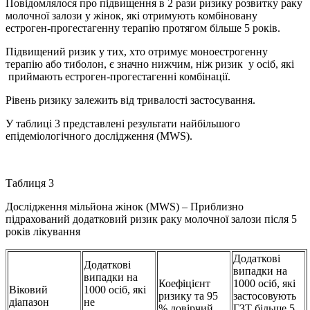
Повідомлялося про підвищення в 2 рази ризику розвитку раку
молочної залози у жінок, які отримують комбіновану
естроген-прогестагенну терапію протягом більше 5 років.
Підвищений ризик у тих, хто отримує моноестрогенну
терапію або тиболон, є значно нижчим, ніж ризик у осіб, які
приймають естроген-прогестагенні комбінації.
Рівень ризику залежить від тривалості застосування.
У таблиці 3 представлені результати найбільшого
епідеміологічного дослідження (MWS).
Таблиця 3
Дослідження мільйона жінок (MWS) – Приблизно
підрахований додатковий ризик раку молочної залози після 5
років лікування
Додаткові
Додаткові
випадки на
випадки на
Коефіцієнт
1000 осіб, які
Віковий
1000 осіб, які
ризику та 95
застосовують
діапазон
не
% довірчий
ГЗТ більше 5