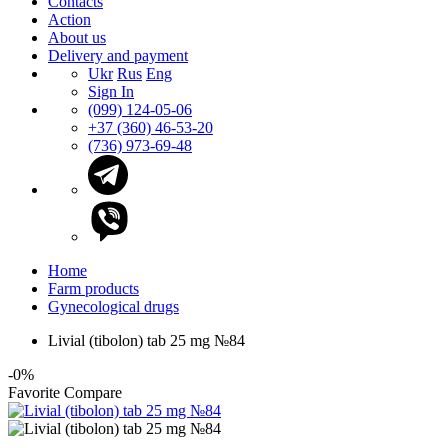
Contacts
Action
About us
Delivery and payment
Ukr
Rus
Eng
Sign In
(099) 124-05-06
+37 (360) 46-53-20
(736) 973-69-48
Home
Farm products
Gynecological drugs
Livial (tibolon) tab 25 mg №84
-0%
Favorite
Compare