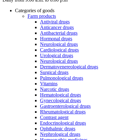
Categories of goods
Farm products
Antiviral drugs
Anticancer drugs
Antibacterial drugs
Hormonal drugs
Neurological drugs
Cardiological drugs
Urological drugs
Neurological drugs
Dermatovenereological drugs
Surgical drugs
Pulmonological drugs
Vitamins
Narcotic drugs
Hematological drugs
Gynecological drugs
Gastroenterological drugs
Rheumatological drugs
Contrast agent
Endocrinological drugs
Ophthalmic drugs
Nephrological drugs
Homeopathic medicines