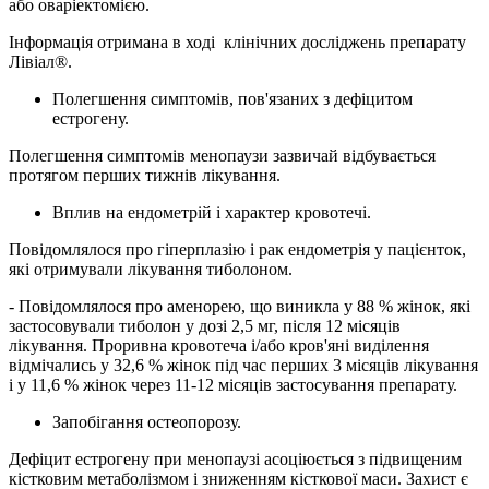
або оваріектомією.
Інформація отримана в ході клінічних досліджень препарату
Лівіал®.
Полегшення симптомів, пов'язаних з дефіцитом
естрогену.
Полегшення симптомів менопаузи зазвичай відбувається
протягом перших тижнів лікування.
Вплив на ендометрій і характер кровотечі.
Повідомлялося про гіперплазію і рак ендометрія у пацієнток,
які отримували лікування тиболоном.
- Повідомлялося про аменорею, що виникла у 88 % жінок, які
застосовували тиболон у дозі 2,5 мг, після 12 місяців
лікування. Проривна кровотеча і/або кров'яні виділення
відмічались у 32,6 % жінок під час перших 3 місяців лікування
і у 11,6 % жінок через 11-12 місяців застосування препарату.
Запобігання остеопорозу.
Дефіцит естрогену при менопаузі асоціюється з підвищеним
кістковим метаболізмом і зниженням кісткової маси. Захист є