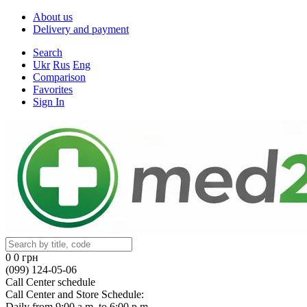
About us
Delivery and payment
Search
Ukr
Rus
Eng
Comparison
Favorites
Sign In
0
0 грн
(099) 124-05-06
Call Center schedule
Call Center and Store Schedule:
Daily from 9:00 a.m. to 6:00 p.m