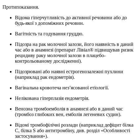
Протипоказання.
Відома гіперчутливість до активної речовини або до
будь-якої з допоміжних речовин.
Вагітність та годування груддю.
Підозра на рак молочної залози, його наявність в даний
час або в анамнезі (препарат Лівіал® підвищував ризик
рецидиву раку молочної залози в плацебо-
контрольованому дослідженні).
Підозрювані або наявні естрогенозалежні пухлини
(наприклад рак ендометрія).
Вагінальна кровотеча нез’ясованої етіології.
Нелікована гіперплазія ендометрія.
Венозна тромбоемболія в анамнезі або в даний час
(тромбоз глибоких вен, емболія легеневих судин).
Відомі тромбофілічні розлади (наприклад дефіцит білка
C, білка S або антитромбіну, див. розділ «Особливості
застосування»).