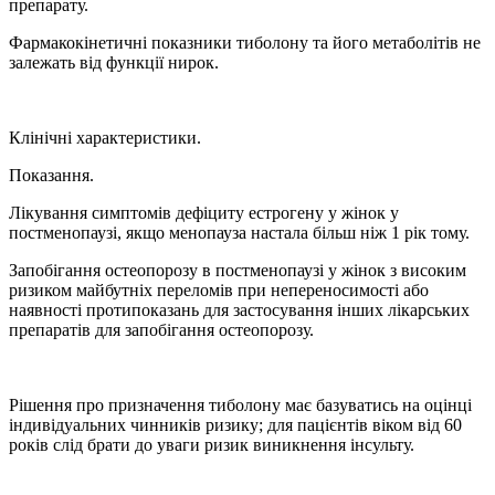
препарату.
Фармакокінетичні показники тиболону та його метаболітів не
залежать від функції нирок.
Клінічні характеристики.
Показання.
Лікування симптомів дефіциту естрогену у жінок у
постменопаузі, якщо менопауза настала більш ніж 1 рік тому.
Запобігання остеопорозу в постменопаузі у жінок з високим
ризиком майбутніх переломів при непереносимості або
наявності протипоказань для застосування інших лікарських
препаратів для запобігання остеопорозу.
Рішення про призначення тиболону має базуватись на оцінці
індивідуальних чинників ризику; для пацієнтів віком від 60
років слід брати до уваги ризик виникнення інсульту.