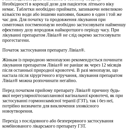
Необхідності в корекції дози для пацієнток літнього віку
немає. Таблетки необхідно приймати, запиваючи невеликою
кількістю води або іншими напоями, бажано в один і той же
час дня. Для початку та продовження лікування при
симптомах постменопаузи необхідно застосовувати найменшу
ефективну дозу впродовж найкоротшого періоду часу. При
лікуванні препаратом Лівіал® не слід окремо застосовувати
прогестагени.
Початок застосування препарату Лівіал®.
Жінкам із природною менопаузою рекомендується починати
лікування препаратом Лівіал® не раніше як через 12 місяців
після останньої природної кровотечі. В разі менопаузи, що
настала після хірургічного втручання, лікування препаратом
Лівіал® можна розпочинати негайно.
Перед початком прийому препарату Лівіал® причину будь-
якої нерегулярної/позапланової вагінальної кровотечі, як при
застосуванні гормонозамісної терапії (ГЗТ), так і без неї,
потрібно визначити для виключення злоякісного
новоутворення.
Перехід з послідовного або безперервного застосування
комбінованого лікарського препарату ГЗТ.