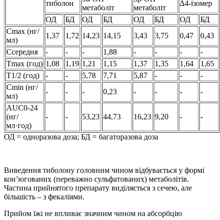
тиболон
∆4-ізомер
метаболіт
метаболіт
ОД
БД
ОД
БД
ОД
БД
ОД
БД
Cmax (нг/
1,37
1,72
14,23
14,15
3,43
3,75
0,47
0,43
мл)
Cсередня
-
-
-
1,88
-
-
-
-
Tmax (год)
1,08
1,19
1,21
1,15
1,37
1,35
1,64
1,65
T1/2 (год)
-
-
5,78
7,71
5,87
-
-
-
Cmin (нг/
-
-
-
0,23
-
-
-
-
мл)
AUC0-24
(нг/
-
-
53,23
44,73
16,23
9,20
-
-
мл·год)
ОД = одноразова доза; БД = багаторазова доза
Виведення тиболону головним чином відбувається у формі
кон’югованих (переважно сульфатованих) метаболітів.
Частина прийнятого препарату виділяється з сечею, але
більшість – з фекаліями.
Прийом їжі не впливає значним чином на абсорбцію