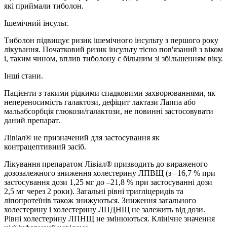
які приймали тиболон.
Ішемічний інсульт.
Тиболон підвищує ризик ішемічного інсульту з першого року
лікування. Початковий ризик інсульту тісно пов'язаний з віком
і, таким чином, вплив тиболону є більшим зі збільшенням віку.
Інші стани.
Пацієнти з такими рідкими спадковими захворюваннями, як
непереносимість галактози, дефіцит лактази Лаппа або
мальабсорбція глюкози/галактози, не повинні застосовувати
даний препарат.
Лівіал® не призначений для застосування як
контрацептивний засіб.
Лікування препаратом Лівіал® призводить до вираженого
дозозалежного зниження холестерину ЛПВЩ (з –16,7 % при
застосування дози 1,25 мг до –21,8 % при застосуванні дози
2,5 мг через 2 роки). Загальні рівні тригліцеридів та
ліпопротеїнів також знижуються. Зниження загального
холестерину і холестерину ЛПДНЩ не залежить від дози.
Рівні холестерину ЛПНЩ не змінюються. Клінічне значення