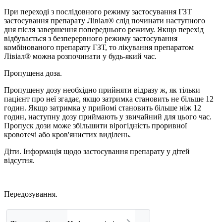
При переході з послідовного режиму застосування ГЗТ
застосування препарату Лівіал® слід починати наступного
дня після завершення попереднього режиму. Якщо перехід
відбувається з безперервного режиму застосування
комбінованого препарату ГЗТ, то лікування препаратом
Лівіал® можна розпочинати у будь-який час.
Пропущена доза.
Пропущену дозу необхідно прийняти відразу ж, як тільки
пацієнт про неї згадає, якщо затримка становить не більше 12
годин. Якщо затримка у прийомі становить більше ніж 12
годин, наступну дозу приймають у звичайний для цього час.
Пропуск дози може збільшити вірогідність проривної
кровотечі або кров'янистих виділень.
Діти. Інформація щодо застосування препарату у дітей
відсутня.
Передозування.