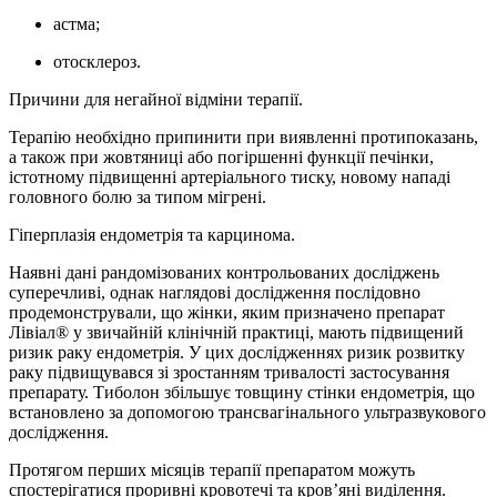
астма;
отосклероз.
Причини для негайної відміни терапії.
Терапію необхідно припинити при виявленні протипоказань,
а також при жовтяниці або погіршенні функції печінки,
істотному підвищенні артеріального тиску, новому нападі
головного болю за типом мігрені.
Гіперплазія ендометрія та карцинома.
Наявні дані рандомізованих контрольованих досліджень
суперечливі, однак наглядові дослідження послідовно
продемонстрували, що жінки, яким призначено препарат
Лівіал® у звичайній клінічній практиці, мають підвищений
ризик раку ендометрія. У цих дослідженнях ризик розвитку
раку підвищувався зі зростанням тривалості застосування
препарату. Тиболон збільшує товщину стінки ендометрія, що
встановлено за допомогою трансвагінального ультразвукового
дослідження.
Протягом перших місяців терапії препаратом можуть
спостерігатися проривні кровотечі та кров’яні виділення.