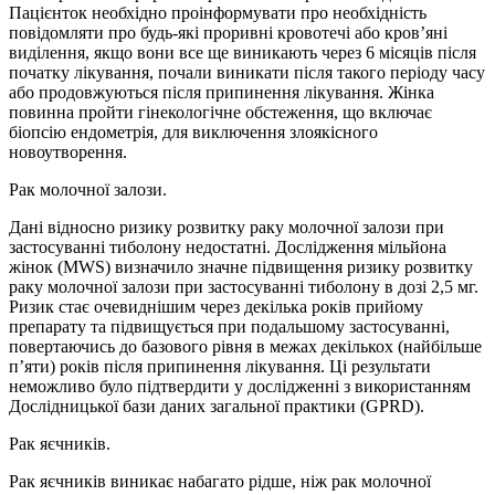
Пацієнток необхідно проінформувати про необхідність
повідомляти про будь-які проривні кровотечі або кров’яні
виділення, якщо вони все ще виникають через 6 місяців після
початку лікування, почали виникати після такого періоду часу
або продовжуються після припинення лікування. Жінка
повинна пройти гінекологічне обстеження, що включає
біопсію ендометрія, для виключення злоякісного
новоутворення.
Рак молочної залози.
Дані відносно ризику розвитку раку молочної залози при
застосуванні тиболону недостатні. Дослідження мільйона
жінок (MWS) визначило значне підвищення ризику розвитку
раку молочної залози при застосуванні тиболону в дозі 2,5 мг.
Ризик стає очевиднішим через декілька років прийому
препарату та підвищується при подальшому застосуванні,
повертаючись до базового рівня в межах декількох (найбільше
п’яти) років після припинення лікування. Ці результати
неможливо було підтвердити у дослідженні з використанням
Дослідницької бази даних загальної практики (GPRD).
Рак яєчників.
Рак яєчників виникає набагато рідше, ніж рак молочної