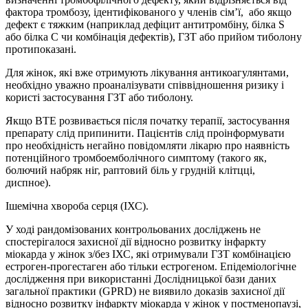
фактора тромбозу, ідентифікованого у членів сім’ї, або якщо
дефект є тяжким (наприклад дефіцит антитромбіну, білка S
або білка C чи комбінація дефектів), ГЗТ або прийом тиболону
протипоказані.
Для жінок, які вже отримують лікування антикоагулянтами,
необхідно уважно проаналізувати співвідношення ризику і
користі застосування ГЗТ або тиболону.
Якщо ВТЕ розвивається після початку терапії, застосування
препарату слід припинити. Пацієнтів слід проінформувати
про необхідність негайно повідомляти лікарю про наявність
потенційного тромбоемболічного симптому (такого як,
болючий набряк ніг, раптовий біль у грудній клітцці,
диспное).
Ішемічна хвороба серця (ІХС).
У ході рандомізованих контрольованих досліджень не
спостерігалося захисної дії відносно розвитку інфаркту
міокарда у жінок з/без ІХС, які отримували ГЗТ комбінацією
естроген-прогестаген або тільки естрогеном. Епідеміологічне
дослідження при використанні Дослідницької бази даних
загальної практики (GPRD) не виявило доказів захисної дії
відносно розвитку інфаркту міокарда у жінок у постменопаузі,