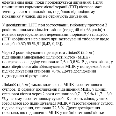
ефективним доки, поки продовжується лікування. Після
припинення гормонозамісної терапії (ГЗТ) кісткова маса
зменшувалася зі швидкістю, подібною відповідному
показнику у жінок, які не отримують лікування.
У дослідженні LIFT при застосуванні тиболону протягом 3
років зменшилася кількість жінок (середній вік 68 років) з
новими вертебральними переломами, порівняно з плацебо,
(ITT: коефіцієнт нерівності при застосуванні тиболону щодо
плацебо 0,57; 95 % ДІ [0,42, 0,78]).
Через 2 роки лікування препаратом Лівіал® (2,5 мг)
підвищення мінеральної щільності кісток (МЩК)
поперекового відділу становило 2,6 ± 3,8 %. Відсоток жінок, у
яких зберігалася або збільшувалася МЩК у поперековій зоні
під час лікування становив 76 %. Друге дослідження
підтвердило ці результати.
Лівіал® (2,5 мг) також впливає на МЩК тазостегнового
суглоба. В одному дослідженні підвищення МЩК у шийці
стегнової кістки через 2 роки становило 0,7 ± 3,9 % і 1,7 ± 3,0
% у всьому тазостегновому суглобі. Кількість жінок, у яких
зберігалася або підвищувалася МЩК у тазостегновому суглобі
під час лікування, становив 72,5 %. Друге дослідження
показало, що підвищення МЩК у шийці стегнової кістки