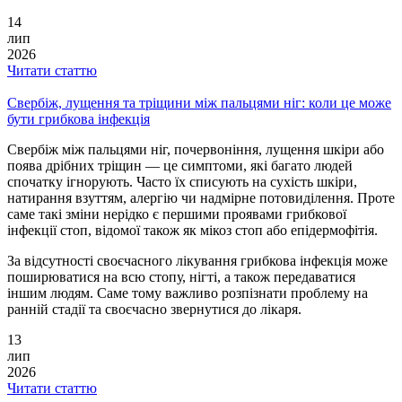
14
лип
2026
Читати статтю
Свербіж, лущення та тріщини між пальцями ніг: коли це може
бути грибкова інфекція
Свербіж між пальцями ніг, почервоніння, лущення шкіри або
поява дрібних тріщин — це симптоми, які багато людей
спочатку ігнорують. Часто їх списують на сухість шкіри,
натирання взуттям, алергію чи надмірне потовиділення. Проте
саме такі зміни нерідко є першими проявами грибкової
інфекції стоп, відомої також як мікоз стоп або епідермофітія.
За відсутності своєчасного лікування грибкова інфекція може
поширюватися на всю стопу, нігті, а також передаватися
іншим людям. Саме тому важливо розпізнати проблему на
ранній стадії та своєчасно звернутися до лікаря.
13
лип
2026
Читати статтю