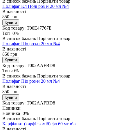
В список бажань
Порівняти товар
Полифаг Кл Полі роз-н 20 мл №4
В наявності
850
грн
Купити
Код товару:
T00E47767E
Топ
-0%
В список бажань
Порівняти товар
Полифаг Піо роз-н 20 мл №4
В наявності
850
грн
Купити
Код товару:
T002AAFBD8
Топ
-0%
В список бажань
Порівняти товар
Полифаг Піо роз-н 20 мл №4
В наявності
850
грн
Купити
Код товару:
T002AAFBD8
Новинки
Новинка
-0%
В список бажань
Порівняти товар
Карфілнат (карфілзоміб) фл 60 мг в\в
В наявності