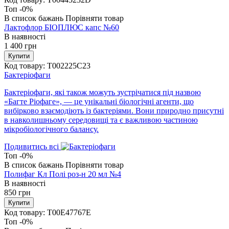
Топ
-0%
В список бажань
Порівняти товар
Лактофлор БІОПЛЮС капс №60
В наявності
1 400
грн
Купити
Код товару:
T002225C23
Бактеріофаги
Бактеріофаги, які також можуть зустрічатися під назвою
«Багте Ріофаге», — це унікальні біологічні агенти, що
вибірково взаємодіють із бактеріями. Вони природно присутні
в навколишньому середовищі та є важливою частиною
мікробіологічного балансу.
Подивитись всі
Топ
-0%
В список бажань
Порівняти товар
Полифаг Кл Полі роз-н 20 мл №4
В наявності
850
грн
Купити
Код товару:
T00E47767E
Топ
-0%