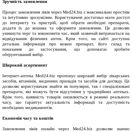
Зручність замовлення
Процес замовлення ліків через Med24.biz є максимально простим
та інтуїтивно зрозумілим. Користувачеві достатньо мати доступ
до інтернету та пристрій, щоб обрати необхідні препарати,
додати їх до кошика та оформити замовлення. Це дозволяє
уникнути черг та зекономити час, який зазвичай витрачається на
відвідування фізичних аптек. Крім того, на сайті доступна
детальна інформація про кожен препарат, його склад та
показання до застосування, що допомагає зробити
обґрунтований вибір.
Широкий асортимент
Інтернет-аптека Med24.biz пропонує широкий вибір лікарських
засобів, вітамінів, медичних приладів та засобів для догляду. Це
дозволяє користувачам знайти як популярні, так і спеціалізовані
препарати, які можуть бути відсутніми у традиційних аптеках.
Крім того, наявність товарів оновлюється в режимі реального
часу, що гарантує актуальність інформації та доступність
необхідних медикаментів.
Економія часу та коштів
Замовлення ліків онлайн через Med24.biz дозволяє значно