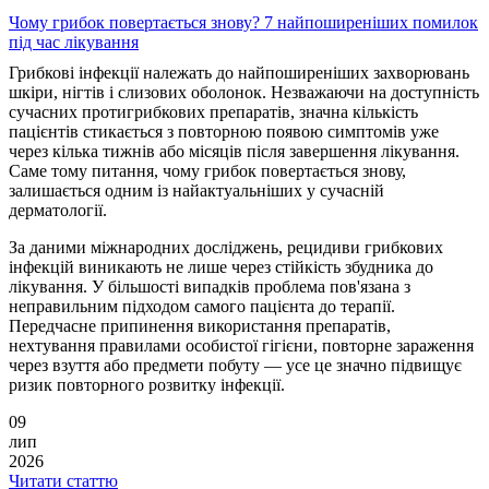
Чому грибок повертається знову? 7 найпоширеніших помилок
під час лікування
Грибкові інфекції належать до найпоширеніших захворювань
шкіри, нігтів і слизових оболонок. Незважаючи на доступність
сучасних протигрибкових препаратів, значна кількість
пацієнтів стикається з повторною появою симптомів уже
через кілька тижнів або місяців після завершення лікування.
Саме тому питання, чому грибок повертається знову,
залишається одним із найактуальніших у сучасній
дерматології.
За даними міжнародних досліджень, рецидиви грибкових
інфекцій виникають не лише через стійкість збудника до
лікування. У більшості випадків проблема пов'язана з
неправильним підходом самого пацієнта до терапії.
Передчасне припинення використання препаратів,
нехтування правилами особистої гігієни, повторне зараження
через взуття або предмети побуту — усе це значно підвищує
ризик повторного розвитку інфекції.
09
лип
2026
Читати статтю