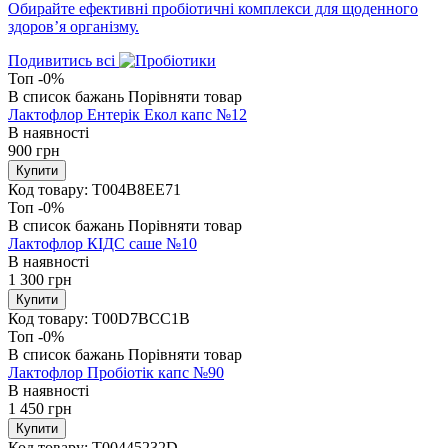
Обирайте ефективні пробіотичні комплекси для щоденного
здоров’я організму.
Подивитись всі
Топ
-0%
В список бажань
Порівняти товар
Лактофлор Ентерік Екол капс №12
В наявності
900
грн
Купити
Код товару:
T004B8EE71
Топ
-0%
В список бажань
Порівняти товар
Лактофлор КІДС саше №10
В наявності
1 300
грн
Купити
Код товару:
T00D7BCC1B
Топ
-0%
В список бажань
Порівняти товар
Лактофлор Пробіотік капс №90
В наявності
1 450
грн
Купити
Код товару:
T00445232D