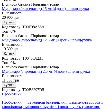
В список бажань
Порівняти товар
Мунджаро (тирзепатид) 15 мг (4 дози) шприц-ручка
В наявності
20 900
грн
Купити
Код товару:
T00F98A56A
Топ
-0%
В список бажань
Порівняти товар
Мунджаро (тирзепатид) 12.5 мг (4 дози) шприц-ручка
В наявності
19 300
грн
Купити
Код товару:
T0045C8231
Топ
-0%
В список бажань
Порівняти товар
Мунджаро (тирзепатид) 2.5 мг (4 дози) шприц-ручка
В наявності
11 850
грн
Купити
Код товару:
T00B8297D5
Пробіотики
Пробіотики — це корисні бактерії, які підтримують здоров’я
кишківника, зміцнюють імунітет і покращують травлення.