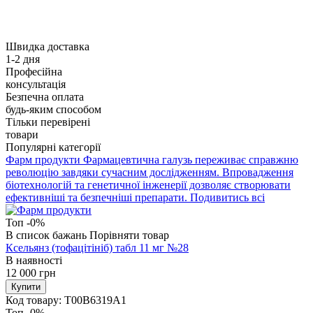
Швидка доставка
1-2 дня
Професійна
консультація
Безпечна оплата
будь-яким способом
Тільки перевірені
товари
Популярні категорії
Фарм продукти
Фармацевтична галузь переживає справжню
революцію завдяки сучасним дослідженням. Впровадження
біотехнологій та генетичної інженерії дозволяє створювати
ефективніші та безпечніші препарати.
Подивитись всі
Топ
-0%
В список бажань
Порівняти товар
Ксельянз (тофацітініб) табл 11 мг №28
В наявності
12 000
грн
Купити
Код товару:
T00B6319A1
Топ
-0%