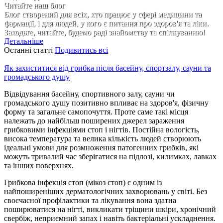
Читайте наш блог
Блог створений для всіх, хто працює у сфері медицини та
фармації, і для людей, у кого є питання про здоров'я та ліки.
Заходьте, читайте, будемо раді знайомству та спілкуванню!
Детальніше
Останні статті
Подивитись всі
Як захиститися від грибка після басейну, спортзалу, сауни та
громадського душу
Відвідування басейну, спортивного залу, сауни чи
громадського душу позитивно впливає на здоров'я, фізичну
форму та загальне самопочуття. Проте саме такі місця
належать до найбільш поширених джерел зараження
грибковими інфекціями стоп і нігтів. Постійна вологість,
висока температура та велика кількість людей створюють
ідеальні умови для розмноження патогенних грибків, які
можуть тривалий час зберігатися на підлозі, килимках, лавках
та інших поверхнях.
Грибкова інфекція стоп (мікоз стоп) є одним із
найпоширеніших дерматологічних захворювань у світі. Без
своєчасної профілактики та лікування вона здатна
поширюватися на нігті, викликати тріщини шкіри, хронічний
свербіж, неприємний запах і навіть бактеріальні ускладнення.