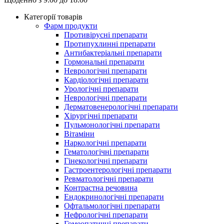
Категорії товарів
Фарм продукти
Противірусні препарати
Протипухлинні препарати
Антибактеріальні препарати
Гормональні препарати
Неврологічні препарати
Кардіологічні препарати
Урологічні препарати
Неврологічні препарати
Дерматовенерологічні препарати
Хірургічні препарати
Пульмонологічні препарати
Вітаміни
Наркологічні препарати
Гематологічні препарати
Гінекологічні препарати
Гастроентерологічні препарати
Ревматологічні препарати
Контрастна речовина
Eндокринологічні препарати
Офтальмологічні препарати
Нефрологічні препарати
Гомеопатичні препарати