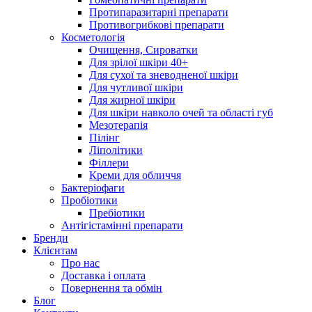
Протипаразитарні препарати
Противогрибкові препарати
Косметологія
Очищення, Сироватки
Для зрілої шкіри 40+
Для сухої та зневодненої шкіри
Для чутливої шкіри
Для жирної шкіри
Для шкіри навколо очей та області губ
Мезотерапія
Пілінг
Ліполітики
Філлери
Креми для обличчя
Бактеріофаги
Пробіотики
Пребіотики
Антігістамінні препарати
Бренди
Клієнтам
Про нас
Доставка і оплата
Повернення та обмін
Блог