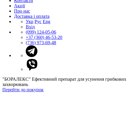
Контакти
Акції
Про нас
Доставка і оплата
Укр
Рус
Eng
Вхід
(099) 124-05-06
+37 (360) 46-53-20
(736) 973-69-48
"БОРАЛЕКС"
Eфективний препарат для усунення грибкових
захворювань
Перейти до покупок