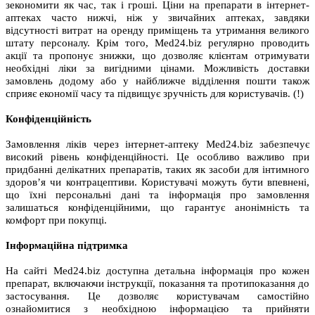
зекономити як час, так і гроші. Ціни на препарати в інтернет-
аптеках часто нижчі, ніж у звичайних аптеках, завдяки
відсутності витрат на оренду приміщень та утримання великого
штату персоналу. Крім того, Med24.biz регулярно проводить
акції та пропонує знижки, що дозволяє клієнтам отримувати
необхідні ліки за вигідними цінами. Можливість доставки
замовлень додому або у найближче відділення пошти також
сприяє економії часу та підвищує зручність для користувачів. (!)
Конфіденційність
Замовлення ліків через інтернет-аптеку Med24.biz забезпечує
високий рівень конфіденційності. Це особливо важливо при
придбанні делікатних препаратів, таких як засоби для інтимного
здоров’я чи контрацептиви. Користувачі можуть бути впевнені,
що їхні персональні дані та інформація про замовлення
залишаться конфіденційними, що гарантує анонімність та
комфорт при покупці.
Інформаційна підтримка
На сайті Med24.biz доступна детальна інформація про кожен
препарат, включаючи інструкції, показання та протипоказання до
застосування. Це дозволяє користувачам самостійно
ознайомитися з необхідною інформацією та прийняти