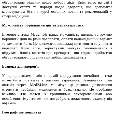
обґрунтоване рішення щодо вибору ліків. Крім того, на сайті
доступні статті та поради щодо здоров’я, що допомагає
користувачам бути в курсі останніх новин та рекомендацій у
сфері медицини.
Можливість порівняння цін та характеристик
Інтернет-аптека Med24.biz надає можливість швидко та зручно
порівняти ціни на різні препарати, обрати найвигідніший варіант
та замовити його. Це допомагає заощаджувати кошти та уникати
переплат. Крім того, користувачі можуть ознайомитися з
відгуками інших клієнтів про препарати, що сприяє прийняттю
обґрунтованого рішення при виборі медикаментів
Безпека для здоров’я
У період пандемій або епідемій відвідування звичайної аптеки
може бути пов’язане з ризиком зараження. Замовлення ліків
онлайн через Med24.biz мінімізує ці ризики, дозволяючи
отримати необхідні медикаменти безконтактно. Це особливо
важливо для людей з хронічними захворюваннями або
ослабленим імунітетом, які потребують додаткового захисту від
інфекцій.
Географічне покриття