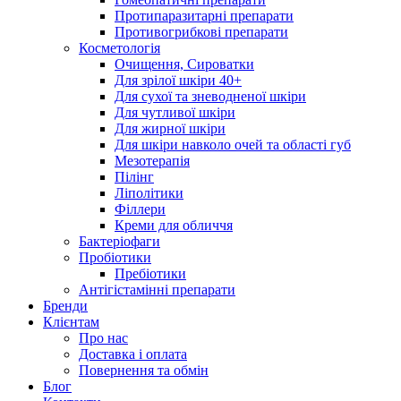
Протипаразитарні препарати
Противогрибкові препарати
Косметологія
Очищення, Сироватки
Для зрілої шкіри 40+
Для сухої та зневодненої шкіри
Для чутливої шкіри
Для жирної шкіри
Для шкіри навколо очей та області губ
Мезотерапія
Пілінг
Ліполітики
Філлери
Креми для обличчя
Бактеріофаги
Пробіотики
Пребіотики
Антігістамінні препарати
Бренди
Клієнтам
Про нас
Доставка і оплата
Повернення та обмін
Блог