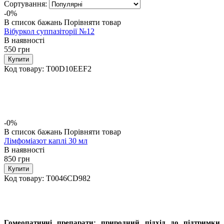
Сортування:
-0%
В список бажань
Порівняти товар
Вібуркол суппазіторії №12
В наявності
550
грн
Купити
Код товару:
T00D10EEF2
-0%
В список бажань
Порівняти товар
Лімфоміазот каплі 30 мл
В наявності
850
грн
Купити
Код товару:
T0046CD982
Гомеопатичні препарати: природний підхід до підтримки