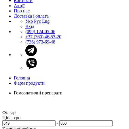
Контакти
Акції
Про нас
Доставка і оплата
Укр
Рус
Eng
Вхід
(099) 124-05-06
+37 (360) 46-53-20
(736) 973-69-48
Головна
Фарм продукти
Гомеопатичні препарати
Фільтр
Ціна, грн
-
Країна виробник