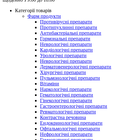
Категорії товарів
Фарм продукти
Противірусні препарати
Протипухлинні препарати
Антибактеріальні препарати
Гормональні препарати
Неврологічні препарати
Кардіологічні препарати
Урологічні препарати
Неврологічні препарати
Дерматовенерологічні препарати
Хірургічні препарати
Пульмонологічні препарати
Вітаміни
Наркологічні препарати
Гематологічні препарати
Гінекологічні препарати
Гастроентерологічні препарати
Ревматологічні препарати
Контрастна речовина
Eндокринологічні препарати
Офтальмологічні препарати
Нефрологічні препарати
Гомеопатичні препарати