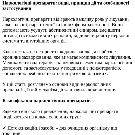
Наркологічні препарати: види, принцип дії та особливості
застосування
Наркологічні препарати відіграють важливу роль у лікуванні
алкогольної, наркотичної та інших форм залежності. Вони
допомагають усунути абстинентний синдром, зменшити
потяг до психоактивних речовин, відновити роботу нервової
системи та внутрішніх органів.
Залежність – це не просто шкідлива звичка, а серйозне
хронічне захворювання, яке вимагає комплексного лікування.
Медикаментозна терапія є ключовим елементом наркологічної
допомоги та застосовується у поєднанні з психотерапією,
соціальною реабілітацією та підтримкою близьких.
У цій статті розглянемо основні види наркологічних
препаратів, їхній механізм дії та правила використання.
Класифікація наркологічних препаратів
Залежно від свого призначення, наркологічні препарати
поділяються на кілька основних груп:
✔ Детоксикаційні засоби – для очищення організму від
токсинів.