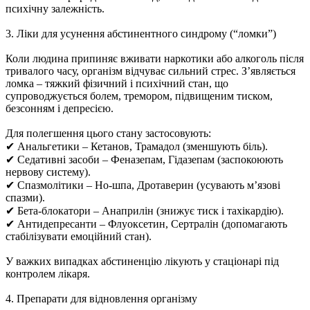
психічну залежність.
3. Ліки для усунення абстинентного синдрому (“ломки”)
Коли людина припиняє вживати наркотики або алкоголь після
тривалого часу, організм відчуває сильний стрес. З’являється
ломка – тяжкий фізичний і психічний стан, що
супроводжується болем, тремором, підвищеним тиском,
безсонням і депресією.
Для полегшення цього стану застосовують:
✔ Анальгетики – Кетанов, Трамадол (зменшують біль).
✔ Седативні засоби – Феназепам, Гідазепам (заспокоюють
нервову систему).
✔ Спазмолітики – Но-шпа, Дротаверин (усувають м’язові
спазми).
✔ Бета-блокатори – Анаприлін (знижує тиск і тахікардію).
✔ Антидепресанти – Флуоксетин, Сертралін (допомагають
стабілізувати емоційний стан).
У важких випадках абстиненцію лікують у стаціонарі під
контролем лікаря.
4. Препарати для відновлення організму