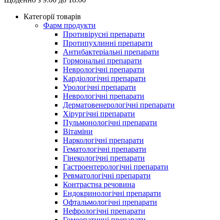
Категорії товарів
Фарм продукти
Противірусні препарати
Протипухлинні препарати
Антибактеріальні препарати
Гормональні препарати
Неврологічні препарати
Кардіологічні препарати
Урологічні препарати
Неврологічні препарати
Дерматовенерологічні препарати
Хірургічні препарати
Пульмонологічні препарати
Вітаміни
Наркологічні препарати
Гематологічні препарати
Гінекологічні препарати
Гастроентерологічні препарати
Ревматологічні препарати
Контрастна речовина
Eндокринологічні препарати
Офтальмологічні препарати
Нефрологічні препарати
Гомеопатичні препарати