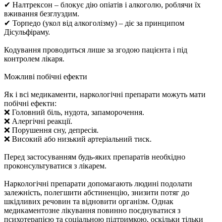
✔ Налтрексон – блокує дію опіатів і алкоголю, роблячи їх
вживання безглуздим.
✔ Торпедо (укол від алкоголізму) – діє за принципом
Дісульфіраму.
Кодування проводиться лише за згодою пацієнта і під
контролем лікаря.
Можливі побічні ефекти
Як і всі медикаменти, наркологічні препарати можуть мати
побічні ефекти:
❌ Головний біль, нудота, запаморочення.
❌ Алергічні реакції.
❌ Порушення сну, депресія.
❌ Високий або низький артеріальний тиск.
Перед застосуванням будь-яких препаратів необхідно
проконсультуватися з лікарем.
Наркологічні препарати допомагають людині подолати
залежність, полегшити абстиненцію, знизити потяг до
шкідливих речовин та відновити організм. Однак
медикаментозне лікування повинно поєднуватися з
психотерапією та соціальною підтримкою, оскільки тільки