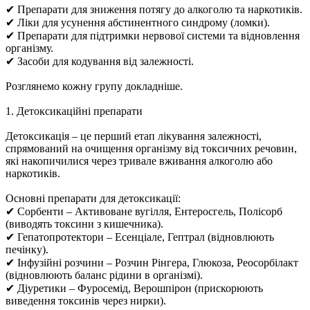
✔ Препарати для зниження потягу до алкоголю та наркотиків.
✔ Ліки для усунення абстинентного синдрому (ломки).
✔ Препарати для підтримки нервової системи та відновлення
організму.
✔ Засоби для кодування від залежності.
Розглянемо кожну групу докладніше.
1. Детоксикаційні препарати
Детоксикація – це перший етап лікування залежності,
спрямований на очищення організму від токсичних речовин,
які накопичилися через тривале вживання алкоголю або
наркотиків.
Основні препарати для детоксикації:
✔ Сорбенти – Активоване вугілля, Ентеросгель, Полісорб
(виводять токсини з кишечника).
✔ Гепатопротектори – Есенціале, Гептрал (відновлюють
печінку).
✔ Інфузійні розчини – Розчин Рінгера, Глюкоза, Реосорбілакт
(відновлюють баланс рідини в організмі).
✔ Діуретики – Фуросемід, Верошпірон (прискорюють
виведення токсинів через нирки).