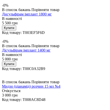
-0%
В список бажань
Порівняти товар
Дисульфірам імплант 1800 мг
В наявності
5 500
грн
Купити
Код товару:
T003EF5F6D
-0%
В список бажань
Порівняти товар
Дісульфірам імплант 1400 мг
В наявності
5 000
грн
Купити
Код товару:
T00C0A32B9
В список бажань
Порівняти товар
Мидзо (ціанамід) розчин 15 мл №4
Очікується
3 000
грн
Код товару:
T008AC8D48