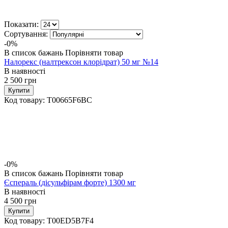
Показати:
Сортування:
-0%
В список бажань
Порівняти товар
Налорекс (налтрексон клорідрат) 50 мг №14
В наявності
2 500
грн
Купити
Код товару:
T00665F6BC
-0%
В список бажань
Порівняти товар
Єспераль (дісульфірам форте) 1300 мг
В наявності
4 500
грн
Купити
Код товару:
T00ED5B7F4