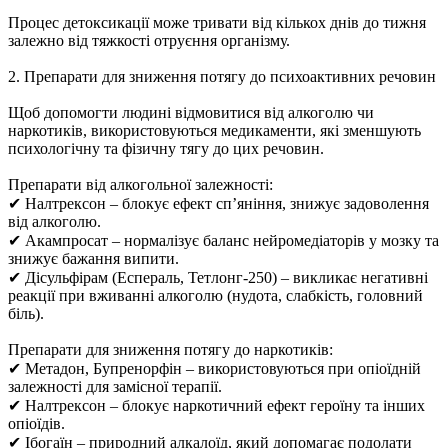
Процес детоксикації може тривати від кількох днів до тижня
залежно від тяжкості отруєння організму.
2. Препарати для зниження потягу до психоактивних речовин
Щоб допомогти людині відмовитися від алкоголю чи
наркотиків, використовуються медикаменти, які зменшують
психологічну та фізичну тягу до цих речовин.
Препарати від алкогольної залежності:
✔ Налтрексон – блокує ефект сп’яніння, знижує задоволення
від алкоголю.
✔ Акампросат – нормалізує баланс нейромедіаторів у мозку та
знижує бажання випити.
✔ Дісульфірам (Еспераль, Тетлонг-250) – викликає негативні
реакції при вживанні алкоголю (нудота, слабкість, головний
біль).
Препарати для зниження потягу до наркотиків:
✔ Метадон, Бупренорфін – використовуються при опіоїдній
залежності для замісної терапії.
✔ Налтрексон – блокує наркотичний ефект героїну та інших
опіоїдів.
✔ Ібогаїн – природний алкалоїд, який допомагає подолати