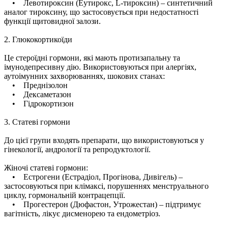
• Левотироксин (Еутирокс, L-тироксин) – синтетичний
аналог тироксину, що застосовується при недостатності
функції щитовидної залози.
2. Глюкокортикоїди
Це стероїдні гормони, які мають протизапальну та
імунодепресивну дію. Використовуються при алергіях,
аутоімунних захворюваннях, шокових станах:
• Преднізолон
• Дексаметазон
• Гідрокортизон
3. Статеві гормони
До цієї групи входять препарати, що використовуються у
гінекології, андрології та репродуктології.
Жіночі статеві гормони:
• Естрогени (Естрадіол, Прогінова, Дивігель) –
застосовуються при клімаксі, порушеннях менструального
циклу, гормональній контрацепції.
• Прогестерон (Дюфастон, Утрожестан) – підтримує
вагітність, лікує дисменорею та ендометріоз.