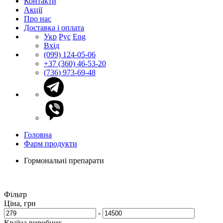
Контакти
Акції
Про нас
Доставка і оплата
Укр
Рус
Eng
Вхід
(099) 124-05-06
+37 (360) 46-53-20
(736) 973-69-48
Головна
Фарм продукти
Гормональні препарати
Фільтр
Ціна, грн
-
Країна виробник