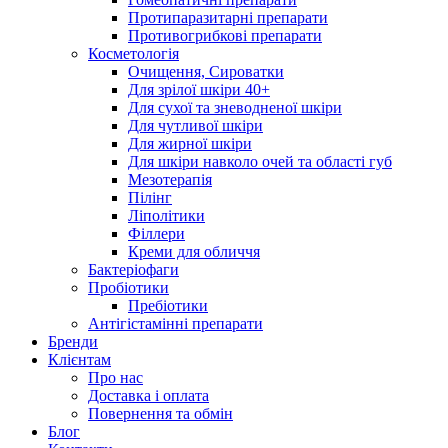
Протипаразитарні препарати
Противогрибкові препарати
Косметологія
Очищення, Сироватки
Для зрілої шкіри 40+
Для сухої та зневодненої шкіри
Для чутливої шкіри
Для жирної шкіри
Для шкіри навколо очей та області губ
Мезотерапія
Пілінг
Ліполітики
Філлери
Креми для обличчя
Бактеріофаги
Пробіотики
Пребіотики
Антігістамінні препарати
Бренди
Клієнтам
Про нас
Доставка і оплата
Повернення та обмін
Блог