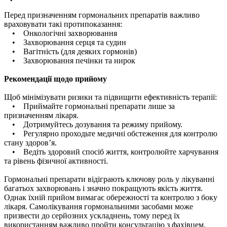
Перед призначенням гормональних препаратів важливо
враховувати такі протипоказання:
• Онкологічні захворювання
• Захворювання серця та судин
• Вагітність (для деяких гормонів)
• Захворювання печінки та нирок
Рекомендації щодо прийому
Щоб мінімізувати ризики та підвищити ефективність терапії:
• Приймайте гормональні препарати лише за
призначенням лікаря.
• Дотримуйтесь дозування та режиму прийому.
• Регулярно проходьте медичні обстеження для контролю
стану здоров’я.
• Ведіть здоровий спосіб життя, контролюйте харчування
та рівень фізичної активності.
Гормональні препарати відіграють ключову роль у лікуванні
багатьох захворювань і значно покращують якість життя.
Однак їхній прийом вимагає обережності та контролю з боку
лікаря. Самолікування гормональними засобами може
призвести до серйозних ускладнень, тому перед їх
використанням важливо пройти консультацію з фахівцем.