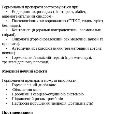
Гормональні препарати застосовуються при:
• Ендокринних розладах (гіпотиреоз, діабет,
адреногенітальний синдром).
• Гінекологічних захворюваннях (СПКЯ, ендометріоз,
безпліддя).
• Контрацепції (оральні контрацептиви, гормональні
спіралі).
• Онкології (гормонозалежний рак молочної залози та
простати).
• Аутоімунних захворюваннях (ревматоїдний артрит,
вовчак).
• Гормональній замісній терапії (при менопаузі,
трансгендерному переході).
Можливі побічні ефекти
Гормональні препарати можуть викликати:
• Гормональний дисбаланс
• Збільшення ваги
• Проблеми з серцево-судинною системою
• Підвищений ризик тромбозів
• Настроєві порушення (депресія, дратівливість)
Протипоказання