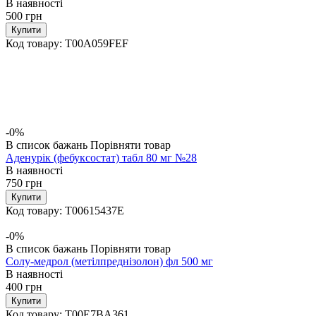
В наявності
500
грн
Купити
Код товару:
T00A059FEF
-0%
В список бажань
Порівняти товар
Аденурік (фебуксостат) табл 80 мг №28
В наявності
750
грн
Купити
Код товару:
T00615437E
-0%
В список бажань
Порівняти товар
Солу-медрол (метілпреднізолон) фл 500 мг
В наявності
400
грн
Купити
Код товару:
T00E7BA361