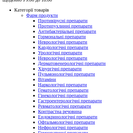
Категорії товарів
Фарм продукти
Противірусні препарати
Протипухлинні препарати
Антибактеріальні препарати
Гормональні препарати
Неврологічні препарати
Кардіологічні препарати
Урологічні препарати
Неврологічні препарати
Дерматовенерологічні препарати
Хірургічні препарати
Пульмонологічні препарати
Вітаміни
Наркологічні препарати
Гематологічні препарати
Гінекологічні препарати
Гастроентерологічні препарати
Ревматологічні препарати
Контрастна речовина
Eндокринологічні препарати
Офтальмологічні препарати
Нефрологічні препарати
Гомеопатичні препарати