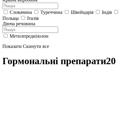
Словачина
Туреччина
Швейцарія
Індія
Польща
Італія
Діюча речовина
Метилпреднізолон
Показати
Скинути все
Гормональні препарати
20