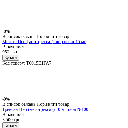
-0%
В список бажань
Порівняти товар
Метекс Пен (метотрексат) шпр роз-н 15 мг
В наявності
950
грн
Купити
Код товару:
T0015E1FA7
-0%
В список бажань
Порівняти товар
Трексан Нео (метотрексат) 10 мг табл №100
В наявності
3 500
грн
Купити