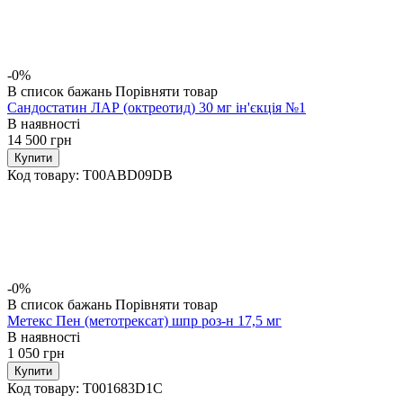
-0%
В список бажань
Порівняти товар
Сандостатин ЛАР (октреотид) 30 мг ін'єкція №1
В наявності
14 500
грн
Купити
Код товару:
T00ABD09DB
-0%
В список бажань
Порівняти товар
Метекс Пен (метотрексат) шпр роз-н 17,5 мг
В наявності
1 050
грн
Купити
Код товару:
T001683D1C