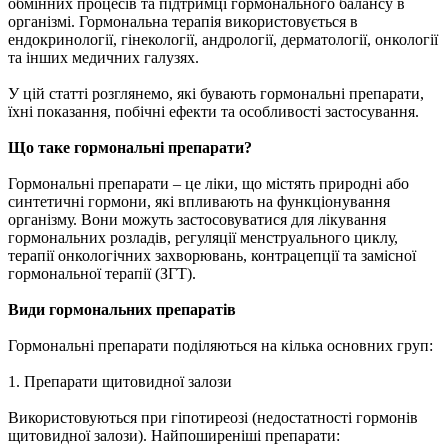
обмінних процесів та підтримці гормонального балансу в
організмі. Гормональна терапія використовується в
ендокринології, гінекології, андрології, дерматології, онкології
та інших медичних галузях.
У цій статті розглянемо, які бувають гормональні препарати,
їхні показання, побічні ефекти та особливості застосування.
Що таке гормональні препарати?
Гормональні препарати – це ліки, що містять природні або
синтетичні гормони, які впливають на функціонування
організму. Вони можуть застосовуватися для лікування
гормональних розладів, регуляції менструального циклу,
терапії онкологічних захворювань, контрацепції та замісної
гормональної терапії (ЗГТ).
Види гормональних препаратів
Гормональні препарати поділяються на кілька основних груп:
1. Препарати щитовидної залози
Використовуються при гіпотиреозі (недостатності гормонів
щитовидної залози). Найпоширеніші препарати: