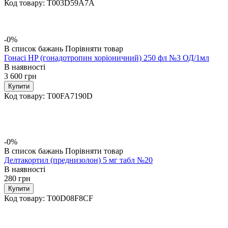
Код товару:
T003D59A7A
-0%
В список бажань
Порівняти товар
Гонасі HP (гонадотропин хоріоничний) 250 фл №3 ОД/1мл
В наявності
3 600
грн
Купити
Код товару:
T00FA7190D
-0%
В список бажань
Порівняти товар
Делтакортил (преднизолон) 5 мг табл №20
В наявності
280
грн
Купити
Код товару:
T00D08F8CF