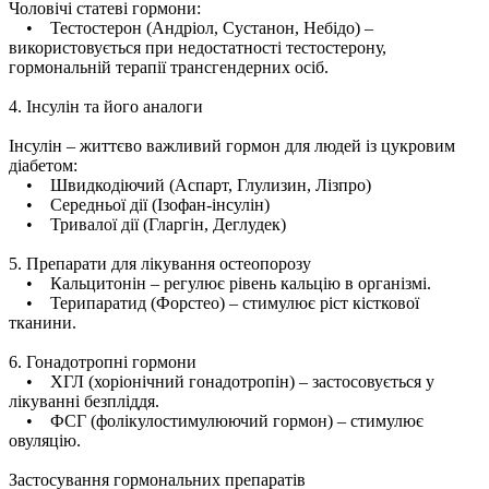
Чоловічі статеві гормони:
• Тестостерон (Андріол, Сустанон, Небідо) –
використовується при недостатності тестостерону,
гормональній терапії трансгендерних осіб.
4. Інсулін та його аналоги
Інсулін – життєво важливий гормон для людей із цукровим
діабетом:
• Швидкодіючий (Аспарт, Глулизин, Лізпро)
• Середньої дії (Ізофан-інсулін)
• Тривалої дії (Гларгін, Деглудек)
5. Препарати для лікування остеопорозу
• Кальцитонін – регулює рівень кальцію в організмі.
• Терипаратид (Форстео) – стимулює ріст кісткової
тканини.
6. Гонадотропні гормони
• ХГЛ (хоріонічний гонадотропін) – застосовується у
лікуванні безпліддя.
• ФСГ (фолікулостимулюючий гормон) – стимулює
овуляцію.
Застосування гормональних препаратів