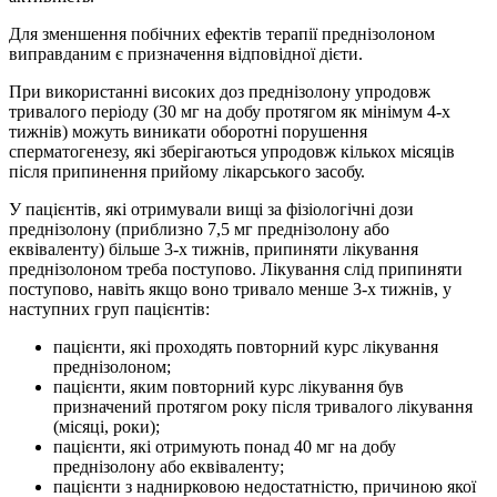
Для зменшення побічних ефектів терапії преднізолоном
виправданим є призначення відповідної дієти.
При використанні високих доз преднізолону упродовж
тривалого періоду (30 мг на добу протягом як мінімум 4-х
тижнів) можуть виникати оборотні порушення
сперматогенезу, які зберігаються упродовж кількох місяців
після припинення прийому лікарського засобу.
У пацієнтів, які отримували вищі за фізіологічні дози
преднізолону (приблизно 7,5 мг преднізолону або
еквіваленту) більше 3-х тижнів, припиняти лікування
преднізолоном треба поступово. Лікування слід припиняти
поступово, навіть якщо воно тривало менше 3-х тижнів, у
наступних груп пацієнтів:
пацієнти, які проходять повторний курс лікування
преднізолоном;
пацієнти, яким повторний курс лікування був
призначений протягом року після тривалого лікування
(місяці, роки);
пацієнти, які отримують понад 40 мг на добу
преднізолону або еквіваленту;
пацієнти з наднирковою недостатністю, причиною якої