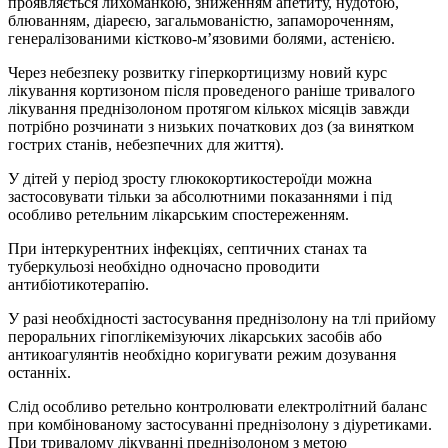
проявляється лихоманкою, зниженням апетиту, нудотою,
блюванням, діареєю, загальмованістю, запамороченням,
генералізованими кістково-м’язовими болями, астенією.
Через небезпеку розвитку гіперкортицизму новий курс
лікування кортизоном після проведеного раніше тривалого
лікування преднізолоном протягом кількох місяців завжди
потрібно розчинати з низьких початкових доз (за винятком
гострих станів, небезпечних для життя).
У дітей у період зросту глюкокортикостероїди можна
застосовувати тільки за абсолютними показаннями і під
особливо ретельним лікарським спостереженням.
При інтеркурентних інфекціях, септичних станах та
туберкульозі необхідно одночасно проводити
антибіотикотерапію.
У разі необхідності застосування преднізолону на тлі прийому
пероральних гіпоглікемізуючих лікарських засобів або
антикоагулянтів необхідно коригувати режим дозування
останніх.
Слід особливо ретельно контролювати електролітний баланс
при комбінованому застосуванні преднізолону з діуретиками.
При тривалому лікуванні преднізолоном з метою