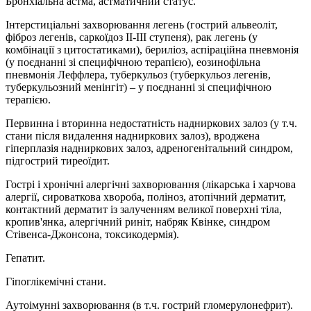
Бронхіальна астма, астматичний статус.
Інтерстиціальні захворювання легень (гострий альвеоліт,
фіброз легенів, саркоїдоз II-III ступеня), рак легень (у
комбінації з цитостатиками), бериліоз, аспіраційна пневмонія
(у поєднанні зі специфічною терапією), еозинофільна
пневмонія Леффлера, туберкульоз (туберкульоз легенів,
туберкульозний менінгіт) – у поєднанні зі специфічною
терапією.
Первинна і вторинна недостатність надниркових залоз (у т.ч.
стани після видалення надниркових залоз), вроджена
гіперплазія надниркових залоз, адреногенітальний синдром,
підгострий тиреоїдит.
Гострі і хронічні алергічні захворювання (лікарська і харчова
алергії, сироваткова хвороба, поліноз, атопічний дерматит,
контактний дерматит із залученням великої поверхні тіла,
кропив'янка, алергічний риніт, набряк Квінке, синдром
Стівенса-Джонсона, токсикодермія).
Гепатит.
Гіпоглікемічні стани.
Аутоімунні захворювання (в т.ч. гострий гломерулонефрит).