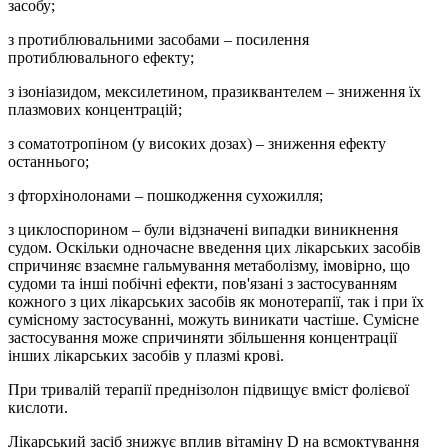
засобу;
з протиблювальними засобами – посилення
протиблювального ефекту;
з ізоніазидом, мексилетином, празиквантелем – зниження їх
плазмових концентрацій;
з соматотропіном (у високих дозах) – зниження ефекту
останнього;
з фторхінолонами – пошкодження сухожилля;
з циклоспорином – були відзначені випадки виникнення
судом. Оскільки одночасне введення цих лікарських засобів
спричиняє взаємне гальмування метаболізму, імовірно, що
судоми та інші побічні ефекти, пов'язані з застосуванням
кожного з цих лікарських засобів як монотерапії, так і при їх
сумісному застосуванні, можуть виникати частіше. Сумісне
застосування може спричиняти збільшення концентрації
інших лікарських засобів у плазмі крові.
При тривалій терапії преднізолон підвищує вміст фолієвої
кислоти.
Лікарський засіб знижує вплив вітаміну D на всмоктування