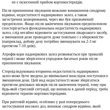
не є екзогенний прийом кортикостероїдів.
Після припинення лікування можливе виникнення синдрому
відміни, недостатності надниркових залоз, а також
загострення захворювання, через яке був призначений
преднізолон. Якщо після закінчення лікування преднізолоном
спостерігається функціональна недостатність надниркових
залоз, слід негайно відновити застосування лікарського засобу,
а зменшення дози проводити дуже повільно і з обережністю
(наприклад, добову дозу потрібно зменшувати на 2-3 мг
протягом 7-10 днів).
Атрофія кори надниркових залоз розвивається при тривалій
терапії і може зберігатися упродовж багатьох років після
припинення лікування.
Стероїд-індукована вторинна недостатність надниркових
залоз може бути зведена до мінімальної внаслідок поступового
зменшення дози. Цей вид недостатності може зберігатися
протягом декількох місяців після закінчення терапії, тому при
будь-якій стресовій ситуації, що виникла в даний період, треба
відновити терапію кортикостероїдами.
При раптовій відміні, особливо у разі попереднього
застосування високих доз, виникає синдром відміни, який