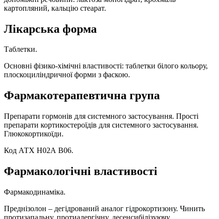
картопляний, кальцію стеарат.
Лікарська форма
Таблетки.
Основні фізико-хімічні властивості: таблетки білого кольору,
плоскоциліндричної форми з фаскою.
Фармакотерапевтична група
Препарати гормонів для системного застосування. Прості
препарати кортикостероїдів для системного застосування.
Глюкокортикоїди.
Код АТХ Н02А В06.
Фармакологічні властивості
Фармакодинаміка.
Преднізолон – дегідрований аналог гідрокортизону. Чинить
протизапальну, протиалергічну, десенсибілізуючу,