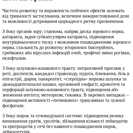
Частота розвитку та вираженість побічних ефектів залежать
від тривалості застосування, величини використовуваної дози
та можливості дотримання циркадного ритму призначення.
З боку органів зору: глаукома, набряк диска зорового нерва,
катаракта, задня субкапсулярна катаракта, підвищення
внутрішньоочного тиску з можливим пошкодженням зорового
нерва, схильність до розвитку вторинних бактерійних,
грибкових або вірусних інфекцій очей, трофічні зміни рогівки,
екзофтальм.
З боку шлунково-кишкового тракту: неприємний присмак у
роті, диспепсія, кандидоз стравоходу, нудота, блювання, біль в
епігастрії, діарея, панкреатит, «стероїдна» виразка шлунка та
дванадцятитипалої кишки, ерозивний езофагіт, кровотечі та
перфорації шлунково-кишкового тракту, підвищення або
зниження апетиту, метеоризм, гикавка. В окремих випадках –
підвищення активності «печінкових» трансаміназ та лужної
фосфатази.
З боку нирок та сечовидільної системи: підвищення ризику
виникнення уратів, уролітів, збільшення кількості лейкоцитів
та еритроцитів у сечі без наявного пошкодження нирок,
лейкоцитурія.