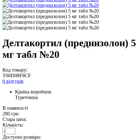
Делтакортил (преднизолон) 5
мг табл №20
Код товару:
T00D08F8CF
0 відгуків
Країна виробник
Туреччина
В наявності
280
грн
Стара ціна:
Кількість:
Доступні розміри: