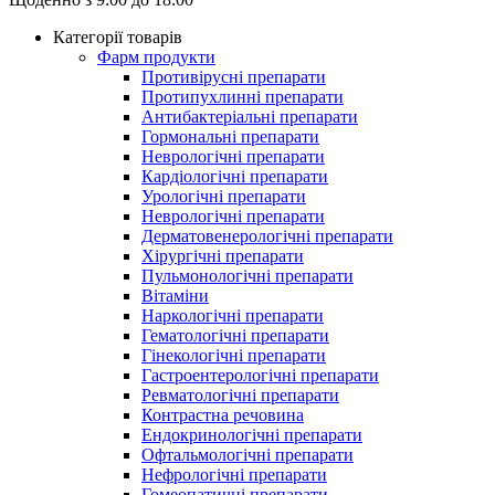
Категорії товарів
Фарм продукти
Противірусні препарати
Протипухлинні препарати
Антибактеріальні препарати
Гормональні препарати
Неврологічні препарати
Кардіологічні препарати
Урологічні препарати
Неврологічні препарати
Дерматовенерологічні препарати
Хірургічні препарати
Пульмонологічні препарати
Вітаміни
Наркологічні препарати
Гематологічні препарати
Гінекологічні препарати
Гастроентерологічні препарати
Ревматологічні препарати
Контрастна речовина
Eндокринологічні препарати
Офтальмологічні препарати
Нефрологічні препарати
Гомеопатичні препарати