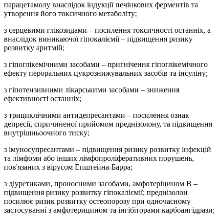
парацетамолу внаслідок індукції печінкових ферментів та
утворення його токсичного метаболіту;
з серцевими глікозидами – посилення токсичності останніх, а
внаслідок виникаючої гіпокаліємії – підвищення ризику
розвитку аритмій;
з гіпоглікемічними засобами – пригнічення гіпоглікемічного
ефекту пероральних цукрознижувальних засобів та інсуліну;
з гіпотензивними лікарськими засобами – зниження
ефективності останніх;
з трициклічними антидепресантами – посилення ознак
депресії, спричиненої прийомом преднізолону, та підвищення
внутрішньоочного тиску;
з імуносупресантами – підвищення ризику розвитку інфекцій
та лімфоми або інших лімфопроліферативних порушень,
пов'язаних з вірусом Епштейна-Барра;
з діуретиками, проносними засобами, амфотеріцином В –
підвищення ризику розвитку гіпокаліємії; преднізолон
посилює ризик розвитку остеопорозу при одночасному
застосуванні з амфотерицином та інгібіторами карбоангідрази;