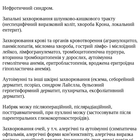
Нефротичний синдром.
Запальні захворювання шлунково-кишкового тракту
(неспецифічний виразковий коліт, хвороба Крона, локальний
ентерит).
Захворювання крові та органів кровотворення (агранулоцитоз,
панмієлопатія, мієломна хвороба, гострий лімфо- і мієлоїдний
лейкоз, лімфогранулематоз, тромбоцитопенічна пурпура,
вторинна тромбоцитопенія у дорослих, аутоімунна
гемолітична анемія, еритробластопенія, вроджена еритроїдна
гіпопластична анемія).
Аутоімунні та інші шкірні захворювання (екзема, себорейний
дерматит, псоріаз, синдром Лайєлла, бульозний
герпетиформний дерматит, пухирчатка, ексфоліативний
дерматит).
Набряк мозку післяопераційний, післярадіаційний,
посттравматичний, при пухлині мозку (застосовувати після
парентеральних глюкокортикостероїдів).
Захворювання очей, у т.ч. алергічні та аутоімунні (симпатична
офтальмія, алергічні форми кон'юнктивіту, алергічна виразка
рогівки, негнійний кератит, іридоцикліт, ірит, тяжкі повільні