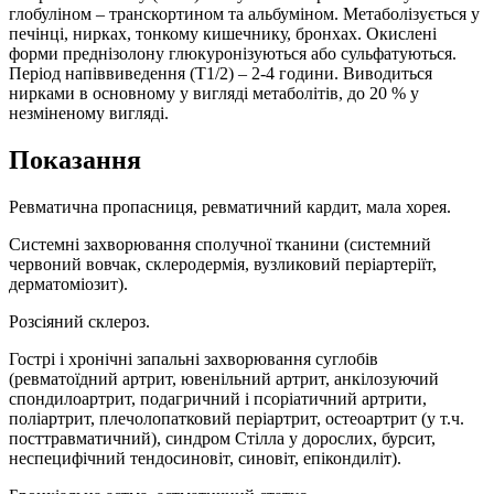
глобуліном – транскортином та альбуміном. Метаболізується у
печінці, нирках, тонкому кишечнику, бронхах. Окислені
форми преднізолону глюкуронізуються або сульфатуються.
Період напіввиведення (T1/2) – 2-4 години. Виводиться
нирками в основному у вигляді метаболітів, до 20 % у
незміненому вигляді.
Показання
Ревматична пропасниця, ревматичний кардит, мала хорея.
Системні захворювання сполучної тканини (системний
червоний вовчак, склеродермія, вузликовий періартеріїт,
дерматоміозит).
Розсіяний склероз.
Гострі і хронічні запальні захворювання суглобів
(ревматоїдний артрит, ювенільний артрит, анкілозуючий
спондилоартрит, подагричний і псоріатичний артрити,
поліартрит, плечолопатковий періартрит, остеоартрит (у т.ч.
посттравматичний), синдром Стілла у дорослих, бурсит,
неспецифічний тендосиновіт, синовіт, епікондиліт).