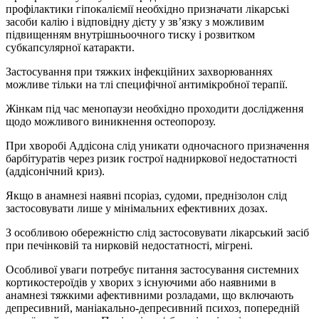
профілактики гіпокаліємії необхідно призначати лікарські
засоби калію і відповідну дієту у зв’язку з можливим
підвищенням внутрішньоочного тиску і розвитком
субкапсулярної катаракти.
Застосування при тяжких інфекційних захворюваннях
можливе тільки на тлі специфічної антимікробної терапії.
Жінкам під час менопаузи необхідно проходити дослідження
щодо можливого виникнення остеопорозу.
При хворобі Аддісона слід уникати одночасного призначення
барбітуратів через ризик гострої надниркової недостатності
(аддісонічний криз).
Якщо в анамнезі наявні псоріаз, судоми, преднізолон слід
застосовувати лише у мінімальних ефективних дозах.
З особливою обережністю слід застосовувати лікарський засіб
при печінковій та нирковій недостатності, мігрені.
Особливої уваги потребує питання застосування системних
кортикостероїдів у хворих з існуючими або наявними в
анамнезі тяжкими афективними розладами, що включають
депресивний, маніакально-депресивний психоз, попередній