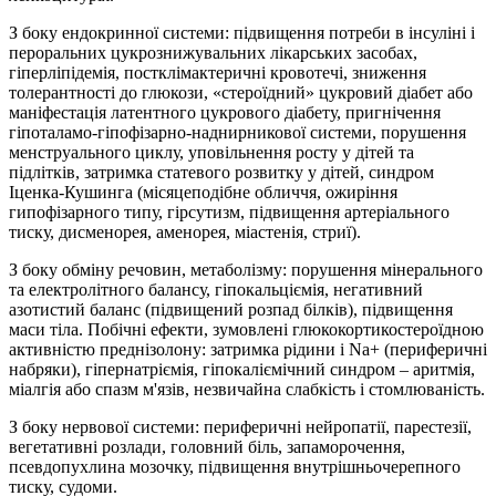
З боку ендокринної системи: підвищення потреби в інсуліні і
пероральних цукрознижувальних лікарських засобах,
гіперліпідемія, постклімактеричні кровотечі, зниження
толерантності до глюкози, «стероїдний» цукровий діабет або
маніфестація латентного цукрового діабету, пригнічення
гіпоталамо-гіпофізарно-наднирникової системи, порушення
менструального циклу, уповільнення росту у дітей та
підлітків, затримка статевого розвитку у дітей, синдром
Іценка-Кушинга (місяцеподібне обличчя, ожиріння
гипофізарного типу, гірсутизм, підвищення артеріального
тиску, дисменорея, аменорея, міастенія, стриї).
З боку обміну речовин, метаболізму: порушення мінерального
та електролітного балансу, гіпокальціємія, негативний
азотистий баланс (підвищений розпад білків), підвищення
маси тіла. Побічні ефекти, зумовлені глюкокортикостероїдною
активністю преднізолону: затримка рідини і Na+ (периферичні
набряки), гіпернатріємія, гіпокаліємічний синдром – аритмія,
міалгія або спазм м'язів, незвичайна слабкість і стомлюваність.
З боку нервової системи: периферичні нейропатії, парестезії,
вегетативні розлади, головний біль, запаморочення,
псевдопухлина мозочку, підвищення внутрішньочерепного
тиску, судоми.