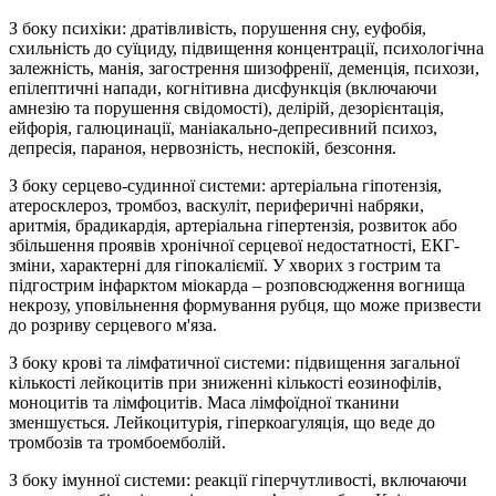
З боку психіки: дратівливість, порушення сну, еуфобія,
схильність до суїциду, підвищення концентрації, психологічна
залежність, манія, загострення шизофренії, деменція, психози,
епілептичні напади, когнітивна дисфункція (включаючи
амнезію та порушення свідомості), делірій, дезорієнтація,
ейфорія, галюцинації, маніакально-депресивний психоз,
депресія, параноя, нервозність, неспокій, безсоння.
З боку серцево-судинної системи: артеріальна гіпотензія,
атеросклероз, тромбоз, васкуліт, периферичні набряки,
аритмія, брадикардія, артеріальна гіпертензія, розвиток або
збільшення проявів хронічної серцевої недостатності, ЕКГ-
зміни, характерні для гіпокаліємії. У хворих з гострим та
підгострим інфарктом міокарда – розповсюдження вогнища
некрозу, уповільнення формування рубця, що може призвести
до розриву серцевого м'яза.
З боку крові та лімфатичної системи: підвищення загальної
кількості лейкоцитів при зниженні кількості еозинофілів,
моноцитів та лімфоцитів. Маса лімфоїдної тканини
зменшується. Лейкоцитурія, гіперкоагуляція, що веде до
тромбозів та тромбоемболій.
З боку імунної системи: реакції гіперчутливості, включаючи