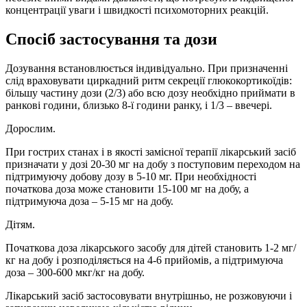
концентрації уваги і швидкості психомоторних реакцій.
Спосіб застосування та дози
Дозування встановлюється індивідуально. При призначенні
слід враховувати циркадний ритм секреції глюкокортикоїдів:
більшу частину дози (2/3) або всю дозу необхідно приймати в
ранкові години, близько 8-ї години ранку, і 1/3 – ввечері.
Дорослим.
При гострих станах і в якості замісної терапії лікарський засіб
призначати у дозі 20-30 мг на добу з поступовим переходом на
підтримуючу добову дозу в 5-10 мг. При необхідності
початкова доза може становити 15-100 мг на добу, а
підтримуюча доза – 5-15 мг на добу.
Дітям.
Початкова доза лікарського засобу для дітей становить 1-2 мг/
кг на добу і розподіляється на 4-6 прийомів, а підтримуюча
доза – 300-600 мкг/кг на добу.
Лікарський засіб застосовувати внутрішньо, не розжовуючи і