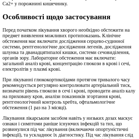
Ca2+ у порожнині кишечнику.
Особливості щодо застосування
Перед початком лікування хворого необхідно обстежити на
предмет виявлення можливих протипоказань. Клінічне
обстеження має включати дослідження серцево-судинної
системи, рентгенологічне дослідження легенів, дослідження
шлунка та дванадцятипалої кишки, системи сечовиділення,
органів зору. Лабораторне обстеження має включати:
загальний аналіз крові, концентрацію глюкози в крові і сечі,
електролітів у плазмі крові.
При лікуванні глюкокортикоїдами протягом тривалого часу
рекомендується регулярно контролювати артеріальний тиск,
визначати рівень глюкози в сечі і крові, проводити аналіз калу
на приховану кров, аналізи показників згортання крові,
рентгенологічний контроль хребта, офтальмологічне
обстеження (1 раз на 3 місяці).
Лікування лікарським засобом навіть у низьких дозах маскує
ознаки і симптоми раніше існуючих інфекцій та тих, що
розвинулися під час лікування (включаючи опортуністичні
інфекції), та ускладнює їх діагностику. Під час лікування слід