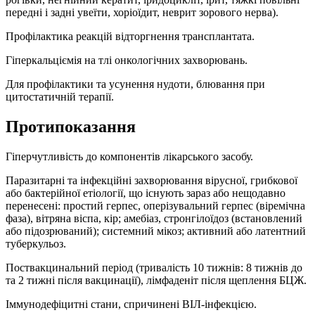
передні і задні увеїти, хоріоїдит, неврит зорового нерва).
Профілактика реакцій відторгнення трансплантата.
Гіперкальціємія на тлі онкологічних захворювань.
Для профілактики та усунення нудоти, блювання при
цитостатичній терапії.
Протипоказання
Гіперчутливість до компонентів лікарського засобу.
Паразитарні та інфекційні захворювання вірусної, грибкової
або бактерійної етіології, що існують зараз або нещодавно
перенесені: простий герпес, оперізувальний герпес (віремічна
фаза), вітряна віспа, кір; амебіаз, стронгілоїдоз (встановлений
або підозрюваний); системний мікоз; активний або латентний
туберкульоз.
Поствакцинальний період (тривалість 10 тижнів: 8 тижнів до
та 2 тижні після вакцинації), лімфаденіт після щеплення БЦЖ.
Іммунодефіцитні стани, спричинені ВІЛ-інфекцією.