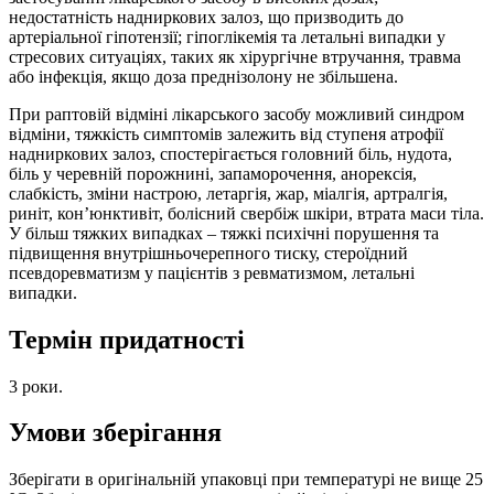
недостатність надниркових залоз, що призводить до
артеріальної гіпотензії; гіпоглікемія та летальні випадки у
стресових ситуаціях, таких як хірургічне втручання, травма
або інфекція, якщо доза преднізолону не збільшена.
При раптовій відміні лікарського засобу можливий синдром
відміни, тяжкість симптомів залежить від ступеня атрофії
надниркових залоз, спостерігається головний біль, нудота,
біль у черевній порожнині, запаморочення, анорексія,
слабкість, зміни настрою, летаргія, жар, міалгія, артралгія,
риніт, кон’юнктивіт, болісний свербіж шкіри, втрата маси тіла.
У більш тяжких випадках – тяжкі психічні порушення та
підвищення внутрішньочерепного тиску, стероїдний
псевдоревматизм у пацієнтів з ревматизмом, летальні
випадки.
Термін придатності
3 роки.
Умови зберігання
Зберігати в оригінальній упаковці при температурі не вище 25