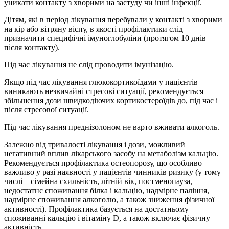
уникати контакту з хворими на застуду чи інші інфекції.
Дітям, які в період лікування перебували у контакті з хворими
на кір або вітряну віспу, в якості профілактики слід
призначити специфічні імуноглобуліни (протягом 10 днів
після контакту).
Під час лікування не слід проводити імунізацію.
Якщо під час лікування глюкокортикоїдами у пацієнтів
виникають незвичайні стресові ситуації, рекомендується
збільшення дози швидкодіючих кортикостероїдів до, під час і
після стресової ситуації.
Під час лікування преднізолоном не варто вживати алкоголь.
Залежно від тривалості лікування і дози, можливий
негативний вплив лікарського засобу на метаболізм кальцію.
Рекомендується профілактика остеопорозу, що особливо
важливо у разі наявності у пацієнтів чинників ризику (у тому
числі – сімейна схильність, літній вік, постменопауза,
недостатнє споживання білка і кальцію, надмірне паління,
надмірне споживання алкоголю, а також зниження фізичної
активності). Профілактика базується на достатньому
споживанні кальцію і вітаміну D, а також включає фізичну
активність.