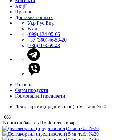
Контакти
Акції
Про нас
Доставка і оплата
Укр
Рус
Eng
Вхід
(099) 124-05-06
+37 (360) 46-53-20
(736) 973-69-48
Головна
Фарм продукти
Гормональні препарати
Делтакортил (преднизолон) 5 мг табл №20
-0%
В список бажань
Порівняти товар