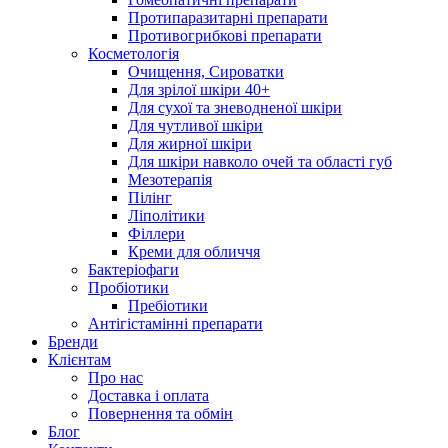
Протипаразитарні препарати
Противогрибкові препарати
Косметологія
Очищення, Сироватки
Для зрілої шкіри 40+
Для сухої та зневодненої шкіри
Для чутливої шкіри
Для жирної шкіри
Для шкіри навколо очей та області губ
Мезотерапія
Пілінг
Ліполітики
Філлери
Креми для обличчя
Бактеріофаги
Пробіотики
Пребіотики
Антігістамінні препарати
Бренди
Клієнтам
Про нас
Доставка і оплата
Повернення та обмін
Блог