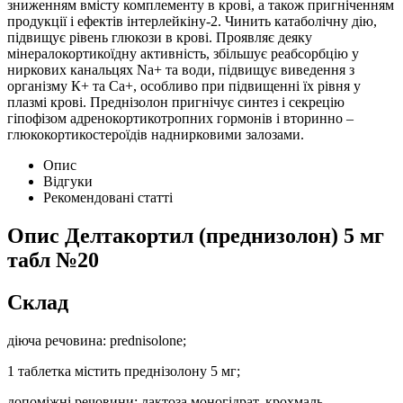
зниженням вмісту комплементу в крові, а також пригніченням
продукції і ефектів інтерлейкіну-2. Чинить катаболічну дію,
підвищує рівень глюкози в крові. Проявляє деяку
мінералокортикоїдну активність, збільшує реабсорбцію у
ниркових канальцях Na+ та води, підвищує виведення з
організму К+ та Са+, особливо при підвищенні їх рівня у
плазмі крові. Преднізолон пригнічує синтез і секрецію
гіпофізом адренокортикотропних гормонів і вторинно –
глюкокортикостероїдів наднирковими залозами.
Опис
Відгуки
Рекомендовані статті
Опис
Делтакортил (преднизолон) 5 мг
табл №20
Склад
діюча речовина: prednisolone;
1 таблетка містить преднізолону 5 мг;
допоміжні речовини: лактоза моногідрат, крохмаль