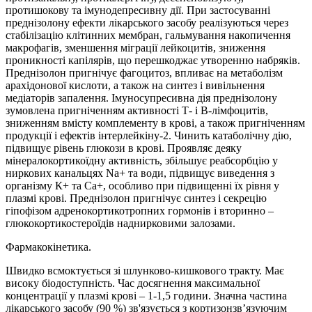
протишокову та імунодепресивну дії. При застосуванні
преднізолону ефекти лікарського засобу реалізуються через
стабілізацію клітинних мембран, гальмування накопичення
макрофагів, зменшення міграції лейкоцитів, зниження
проникності капілярів, що перешкоджає утворенню набряків.
Преднізолон пригнічує фагоцитоз, впливає на метаболізм
арахідонової кислоти, а також на синтез і вивільнення
медіаторів запалення. Імуносупресивна дія преднізолону
зумовлена пригніченням активності Т- і В-лімфоцитів,
зниженням вмісту комплементу в крові, а також пригніченням
продукції і ефектів інтерлейкіну-2. Чинить катаболічну дію,
підвищує рівень глюкози в крові. Проявляє деяку
мінералокортикоїдну активність, збільшує реабсорбцію у
ниркових канальцях Na+ та води, підвищує виведення з
організму К+ та Са+, особливо при підвищенні їх рівня у
плазмі крові. Преднізолон пригнічує синтез і секрецію
гіпофізом адренокортикотропних гормонів і вторинно –
глюкокортикостероїдів наднирковими залозами.
Фармакокінетика.
Швидко всмоктується зі шлунково-кишкового тракту. Має
високу біодоступність. Час досягнення максимальної
концентрації у плазмі крові – 1-1,5 години. Значна частина
лікарського засобу (90 %) зв'язується з кортизонзв’язуючим