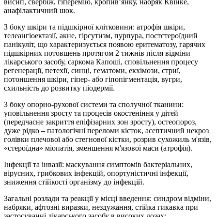
висип, свербіж, гіперемію, кропив’янку, набряк Квінке,
анафілактичний шок.
З боку шкіри та підшкірної клітковини: атрофія шкіри,
телеангіоектазії, акне, гірсутизм, пурпура, постстероїдний
панікуліт, що характеризується появою еритематозу, гарячих
підшкірних потовщень протягом 2 тижнів після відміни
лікарського засобу, саркома Капоші, сповільнення процесу
регенерації, петехії, синці, гематоми, екхімози, стриї,
потоншення шкіри, гіпер- або гіпопігментація, вугри,
схильність до розвитку піодермії.
З боку опорно-рухової системи та сполучної тканини:
уповільнення зросту та процесів окостеніння у дітей
(передчасне закриття епіфізарних зон зросту), остеопороз,
дуже рідко – патологічні переломи кісток, асептичний некроз
голівки плечової або стегнової кістки, розрив сухожиль м'язів,
«стероїдна» міопатія, зменшення м'язової маси (атрофія).
Інфекції та інвазії: маскування симптомів бактеріальних,
вірусних, грибкових інфекцій, опортуністичні інфекції,
зниження стійкості організму до інфекцій.
Загальні розлади та реакції у місці введення: синдром відміни,
набряки, афтозні виразки, нездужання, стійка гикавка при
застосуванні лікарського засобу в високих дозах;