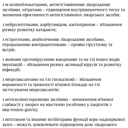
з м-холіноблокаторами, антигістамінними лікарськими
засобами, нітратами – підвищення внутрішньоочного тиску та
зниження ефективності антигістамінних лікарських засобів;
з нейролептиками, карбутамідом, азатіоприном – збільшення
ризику розвитку катаракти;
з естрогенами, анаболічними лікарськими засобами,
пероральними контрацептивами – прояви гірсутизму та
вугрів;
з живими противірусними вакцинами та на тлі інших видів
імунізацій – збільшення ризику активації вірусів та розвитку
інфекцій;
з міорелаксантами на тлі гіпокаліємії – збільшення
вираженості та тривалості м'язової блокади на тлі
застосування міорелаксантів;
з антихолінестеразними засобами – виникнення м'язової
слабкості у хворих на міастенію (особливо у пацієнтів з
міастенією gravis);
з мітотаном та іншими інгібіторами функції кори надниркових
залоз – можуть зумовлювати підвищення дози лікарського