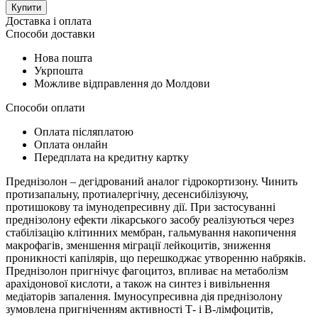
Купити
Доставка і оплата
Способи доставки
Нова пошта
Укрпошта
Можливе відправлення до Молдови
Способи оплати
Оплата післяплатою
Оплата онлайн
Передплата на кредитну картку
Преднізолон – дегідрований аналог гідрокортизону. Чинить
протизапальну, протиалергічну, десенсибілізуючу,
протишокову та імунодепресивну дії. При застосуванні
преднізолону ефекти лікарського засобу реалізуються через
стабілізацію клітинних мембран, гальмування накопичення
макрофагів, зменшення міграції лейкоцитів, зниження
проникності капілярів, що перешкоджає утворенню набряків.
Преднізолон пригнічує фагоцитоз, впливає на метаболізм
арахідонової кислоти, а також на синтез і вивільнення
медіаторів запалення. Імуносупресивна дія преднізолону
зумовлена пригніченням активності Т- і В-лімфоцитів,