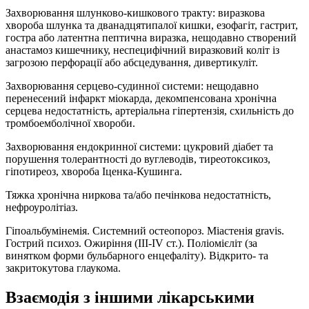
Захворювання шлунково-кишкового тракту: виразкова
хвороба шлунка та дванадцятипалої кишки, езофагіт, гастрит,
гостра або латентна пептична виразка, нещодавно створений
анастамоз кишечнику, неспецифічний виразковий коліт із
загрозою перфорації або абсцедування, дивертикуліт.
Захворювання серцево-судинної системи: нещодавно
перенесений інфаркт міокарда, декомпенсована хронічна
серцева недостатність, артеріальна гіпертензія, схильність до
тромбоемболічної хвороби.
Захворювання ендокринної системи: цукровий діабет та
порушення толерантності до вуглеводів, тиреотоксикоз,
гіпотиреоз, хвороба Іценка-Кушинга.
Тяжка хронічна ниркова та/або печінкова недостатність,
нефроуролітіаз.
Гіпоальбумінемія. Системний остеопороз. Міастенія gravis.
Гострий психоз. Ожиріння (III-IV ст.). Поліомієліт (за
винятком форми бульбарного енцефаліту). Відкрито- та
закритокутова глаукома.
Взаємодія з іншими лікарськими