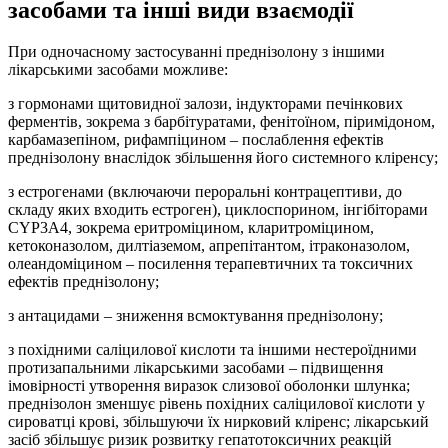
засобами та інші види взаємодії
При одночасному застосуванні преднізолону з іншими
лікарськими засобами можливе:
з гормонами щитовидної залози, індукторами печінкових
ферментів, зокрема з барбітуратами, фенітоїном, піримідоном,
карбамазепіном, рифампіцином – послаблення ефектів
преднізолону внаслідок збільшення його системного кліренсу;
з естрогенами (включаючи пероральні контрацептиви, до
складу яких входить естроген), циклоспорином, інгібіторами
CYP3A4, зокрема еритроміцином, кларитроміцином,
кетоконазолом, дилтіаземом, апрепітантом, ітраконазолом,
олеандоміцином – посилення терапевтичних та токсичних
ефектів преднізолону;
з антацидами – зниження всмоктування преднізолону;
з похідними саліцилової кислоти та іншими нестероїдними
протизапальними лікарськими засобами – підвищення
імовірності утворення виразок слизової оболонки шлунка;
преднізолон зменшує рівень похідних саліцилової кислоти у
сироватці крові, збільшуючи їх нирковий кліренс; лікарський
засіб збільшує ризик розвитку гепатотоксичних реакцій