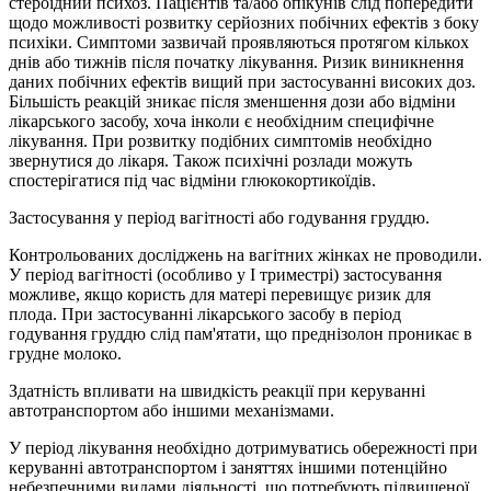
стероїдний психоз. Пацієнтів та/або опікунів слід попередити
щодо можливості розвитку серйозних побічних ефектів з боку
психіки. Симптоми зазвичай проявляються протягом кількох
днів або тижнів після початку лікування. Ризик виникнення
даних побічних ефектів вищий при застосуванні високих доз.
Більшість реакцій зникає після зменшення дози або відміни
лікарського засобу, хоча інколи є необхідним специфічне
лікування. При розвитку подібних симптомів необхідно
звернутися до лікаря. Також психічні розлади можуть
спостерігатися під час відміни глюкокортикоїдів.
Застосування у період вагітності або годування груддю.
Контрольованих досліджень на вагітних жінках не проводили.
У період вагітності (особливо у Ι триместрі) застосування
можливе, якщо користь для матері перевищує ризик для
плода. При застосуванні лікарського засобу в період
годування груддю слід пам'ятати, що преднізолон проникає в
грудне молоко.
Здатність впливати на швидкість реакції при керуванні
автотранспортом або іншими механізмами.
У період лікування необхідно дотримуватись обережності при
керуванні автотранспортом і заняттях іншими потенційно
небезпечними видами діяльності, що потребують підвищеної