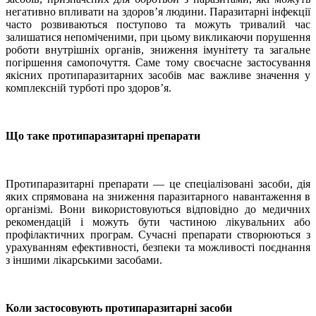
негативно впливати на здоров’я людини. Паразитарні інфекції
часто розвиваються поступово та можуть тривалий час
залишатися непоміченими, при цьому викликаючи порушення
роботи внутрішніх органів, зниження імунітету та загальне
погіршення самопочуття. Саме тому своєчасне застосування
якісних протипаразитарних засобів має важливе значення у
комплексній турботі про здоров’я.
Що таке протипаразитарні препарати
Протипаразитарні препарати — це спеціалізовані засоби, дія
яких спрямована на зниження паразитарного навантаження в
організмі. Вони використовуються відповідно до медичних
рекомендацій і можуть бути частиною лікувальних або
профілактичних програм. Сучасні препарати створюються з
урахуванням ефективності, безпеки та можливості поєднання
з іншими лікарськими засобами.
Коли застосовують протипаразитарні засоби