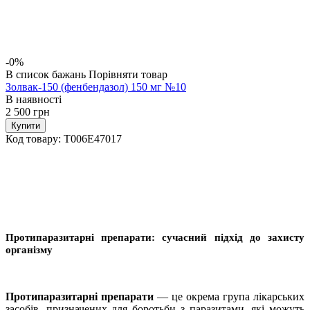
-0%
В список бажань
Порівняти товар
Золвак-150 (фенбендазол) 150 мг №10
В наявності
2 500
грн
Купити
Код товару:
T006E47017
Протипаразитарні препарати: сучасний підхід до захисту
організму
Протипаразитарні препарати
— це окрема група лікарських
засобів, призначених для боротьби з паразитами, які можуть