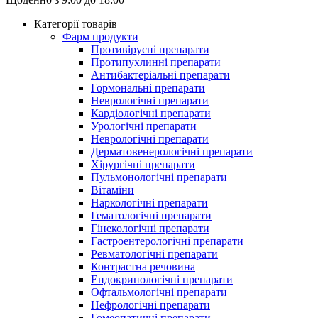
Категорії товарів
Фарм продукти
Противірусні препарати
Протипухлинні препарати
Антибактеріальні препарати
Гормональні препарати
Неврологічні препарати
Кардіологічні препарати
Урологічні препарати
Неврологічні препарати
Дерматовенерологічні препарати
Хірургічні препарати
Пульмонологічні препарати
Вітаміни
Наркологічні препарати
Гематологічні препарати
Гінекологічні препарати
Гастроентерологічні препарати
Ревматологічні препарати
Контрастна речовина
Eндокринологічні препарати
Офтальмологічні препарати
Нефрологічні препарати
Гомеопатичні препарати