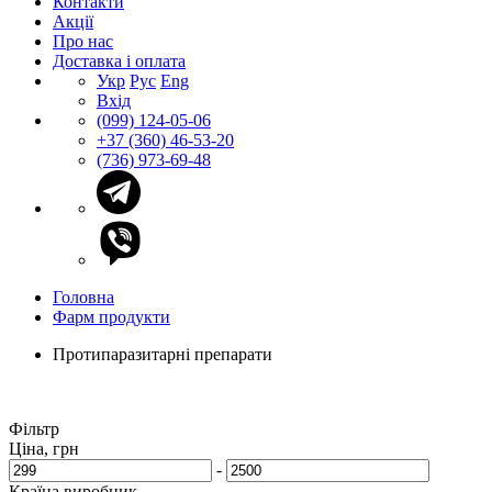
Контакти
Акції
Про нас
Доставка і оплата
Укр
Рус
Eng
Вхід
(099) 124-05-06
+37 (360) 46-53-20
(736) 973-69-48
Головна
Фарм продукти
Протипаразитарні препарати
Фільтр
Ціна, грн
-
Країна виробник