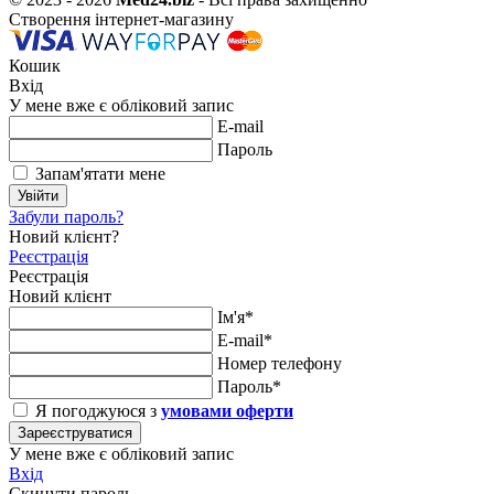
Створення інтернет-магазину
Кошик
Вхід
У мене вже є обліковий запис
E-mail
Пароль
Запам'ятати мене
Увійти
Забули пароль?
Новий клієнт?
Реєстрація
Реєстрація
Новий клієнт
Ім'я*
E-mail*
Номер телефону
Пароль*
Я погоджуюся з
умовами оферти
Зареєструватися
У мене вже є обліковий запис
Вхід
Скинути пароль