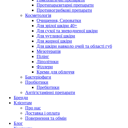
Протипаразитарні препарати
Противогрибкові препарати
Косметологія
Очищення, Сироватки
Для зрілої шкіри 40+
Для сухої та зневодненої шкіри
Для чутливої шкіри
Для жирної шкіри
Для шкіри навколо очей та області губ
Мезотерапія
Пілінг
Ліполітики
Філлери
Креми для обличчя
Бактеріофаги
Пробіотики
Пребіотики
Антігістамінні препарати
Бренди
Клієнтам
Про нас
Доставка і оплата
Повернення та обмін
Блог