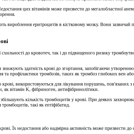
едостання цих вітамінів може призвести до мегалобластної анемі
ворення.
ють вироблення еритроцитів в кістковому мозку. Вони зазвичай
ові
схильності до кровотеч, так і до підвищеного ризику тромбоутво
 знижують здатність крові до згортання, запобігаючи утворенню 
я та профілактики тромбозів, таких як тромбоз глибоких вен або 
крові, використовуються для лікування порушень, пов'язаних з 
и, як вітамін K, фібриноген, антифібринолітики.
 збільшують кількість тромбоцитів у крові. При деяких захворюв
тромбоцитів, такі як ептіфібатид.
крові. Їх недостання або надмірна активність може призвести до