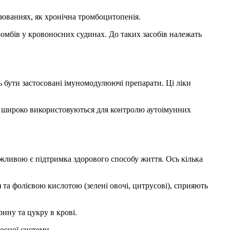
юваннях, як хронічна тромбоцитопенія.
омбів у кровоносних судинах. До таких засобів належать
ь бути застосовані імуномодулюючі препарати. Ці ліки
кі широко використовуються для контролю аутоімунних
жливою є підтримка здорового способу життя. Ось кілька
) та фолієвою кислотою (зелені овочі, цитрусові), сприяють
ину та цукру в крові.
осної системи.