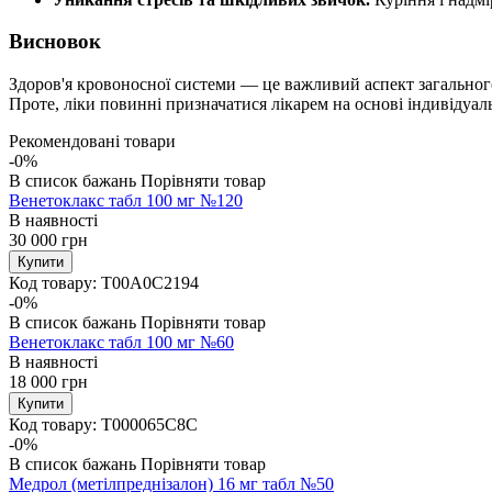
Висновок
Здоров'я кровоносної системи — це важливий аспект загального
Проте, ліки повинні призначатися лікарем на основі індивіду
Рекомендовані товари
-0%
В список бажань
Порівняти товар
Венетоклакс табл 100 мг №120
В наявності
30 000
грн
Купити
Код товару:
T00A0C2194
-0%
В список бажань
Порівняти товар
Венетоклакс табл 100 мг №60
В наявності
18 000
грн
Купити
Код товару:
T000065C8C
-0%
В список бажань
Порівняти товар
Медрол (метілпреднізалон) 16 мг табл №50