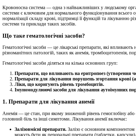
Кровоносна система — одна з найважливіших у людському органі
системи є ключовим для нормального функціонування всього орг
нормалізації складу крові, підтримці її функцій та лікуванню р
системи та приклади таких засобів.
Що таке гематологічні засоби?
Гематологічні засоби — це лікарські препарати, які впливають 
різноманітних патологій, таких як анемія, тромбоцитопенія, пор
Гематологічні засоби діляться на кілька основних груп:
Препарати, що впливають на еритропоез (утворення че
Препарати для лікування порушень згортання крові (а
Ліки, що коригують рівень тромбоцитів.
Імуномодулюючі засоби для лікування аутоімунних по
1. Препарати для лікування анемії
Анемія — це стан, при якому знижений рівень гемоглобіну або 
головний біль та інші симптоми. Лікування анемії включає:
Залізовмісні препарати.
Залізо є основним компонентом ге
можуть бути як пероральні препарати (таблетки, капсули), 