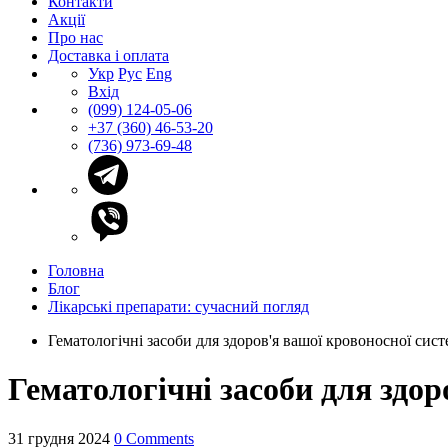
Контакти
Акції
Про нас
Доставка і оплата
Укр
Рус
Eng
Вхід
(099) 124-05-06
+37 (360) 46-53-20
(736) 973-69-48
Головна
Блог
Лікарські препарати: сучасний погляд
Гематологічні засоби для здоров'я вашої кровоносної сис
Гематологічні засоби для здор
31 грудня 2024
0 Comments