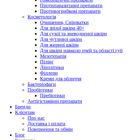
Протипаразитарні препарати
Противогрибкові препарати
Косметологія
Очищення, Сироватки
Для зрілої шкіри 40+
Для сухої та зневодненої шкіри
Для чутливої шкіри
Для жирної шкіри
Для шкіри навколо очей та області губ
Мезотерапія
Пілінг
Ліполітики
Філлери
Креми для обличчя
Бактеріофаги
Пробіотики
Пребіотики
Антігістамінні препарати
Бренди
Клієнтам
Про нас
Доставка і оплата
Повернення та обмін
Блог