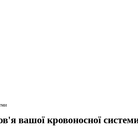
теми
ов'я вашої кровоносної систем