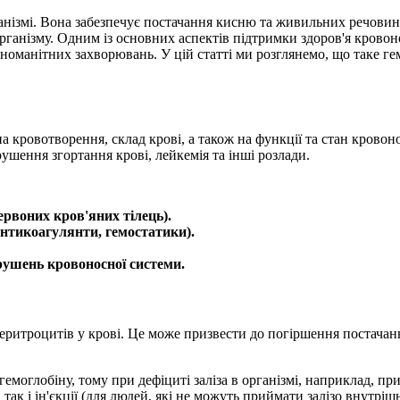
змі. Вона забезпечує постачання кисню та живильних речовин до
анізму. Одним із основних аспектів підтримки здоров'я кровоно
ізноманітних захворювань. У цій статті ми розглянемо, що таке гем
на кровотворення, склад крові, а також на функції та стан крово
ушення згортання крові, лейкемія та інші розлади.
рвоних кров'яних тілець).
нтикоагулянти, гемостатики).
рушень кровоносної системи.
еритроцитів у крові. Це може призвести до погіршення постачанн
моглобіну, тому при дефіциті заліза в організмі, наприклад, при 
так і ін'єкції (для людей, які не можуть приймати залізо внутріш