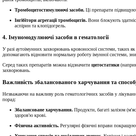
Тромбоцитостимулюючі засоби.
Ці препарати підвищуют
Інгібітори агрегації тромбоцитів.
Вони блокують здатніс
аспірин та клопідогрель.
4. Імуномодулюючі засоби в гематології
У разі аутоімунних захворювань кровоносної системи, таких як
допомагають відновити нормальну роботу імунної системи, зниж
Серед таких препаратів можна відзначити
цитостатики
(наприк
захворювань.
Важливість збалансованого харчування та способ
Незважаючи на важливу роль гематологічних засобів у лікуванн
порад:
Збалансоване харчування.
Продукти, багаті залізом (м'я
здоров'ю крові.
Фізична активність.
Регулярні фізичні вправи покращуют
Уникання стресів та шкідливих звичок.
Куріння і надм