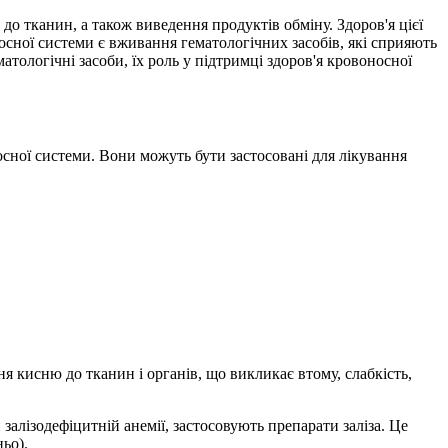
 тканин, а також виведення продуктів обміну. Здоров'я цієї
сної системи є вживання гематологічних засобів, які сприяють
атологічні засоби, їх роль у підтримці здоров'я кровоносної
носної системи. Вони можуть бути застосовані для лікування
я кисню до тканин і органів, що викликає втому, слабкість,
залізодефіцитній анемії, застосовують препарати заліза. Це
ньо).