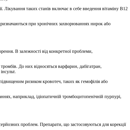
ї. Лікування таких станів включає в себе введення вітаміну B12
 призначаються при хронічних захворюваннях нирок або
рення. В залежності від конкретної проблеми,
тромбів. До них відносяться варфарин, дабігатран,
інсульт.
підвищеним ризиком кровотеч, таких як гемофілія або
аннях, наприклад, ідіопатичній тромбоцитопенічній пурпурі,
 серйозних проблем. Препарати, що застосовуються для корекції