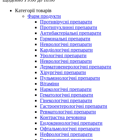
Категорії товарів
Фарм продукти
Противірусні препарати
Протипухлинні препарати
Антибактеріальні препарати
Гормональні препарати
Неврологічні препарати
Кардіологічні препарати
Урологічні препарати
Неврологічні препарати
Дерматовенерологічні препарати
Хірургічні препарати
Пульмонологічні препарати
Вітаміни
Наркологічні препарати
Гематологічні препарати
Гінекологічні препарати
Гастроентерологічні препарати
Ревматологічні препарати
Контрастна речовина
Eндокринологічні препарати
Офтальмологічні препарати
Нефрологічні препарати
Гомеопатичні препарати