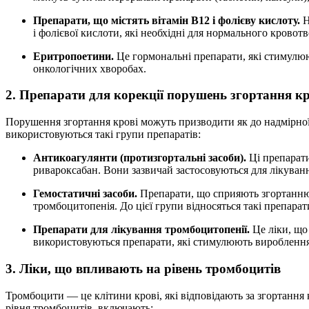
Препарати, що містять вітамін B12 і фолієву кислоту.
Н
і фолієвої кислоти, які необхідні для нормального кровот
Еритропоетини.
Це гормональні препарати, які стимулю
онкологічних хворобах.
2. Препарати для корекції порушень згортання кр
Порушення згортання крові можуть призводити як до надмірної 
використовуються такі групи препаратів:
Антикоагулянти (протизгортальні засоби).
Ці препарати
ривароксабан. Вони зазвичай застосовуються для лікуванн
Гемостатичні засоби.
Препарати, що сприяють згортанню 
тромбоцитопенія. До цієї групи відносяться такі препарат
Препарати для лікування тромбоцитопенії.
Це ліки, що
використовуються препарати, які стимулюють вироблення 
3. Ліки, що впливають на рівень тромбоцитів
Тромбоцити — це клітини крові, які відповідають за згортання 
рівня тромбоцитів, включають: