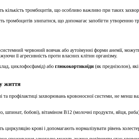
ь кількість тромбоцитів, що особливо важливо при таких захвор
ть тромбоцитів злипатися, що допомагає запобігти утворенню тр
 системний червоний вовчак або аутоімунні форми анемії, можут
уючи її агресивність проти власних клітин організму.
лад, циклофосфамід) або
глюкокортикоїди
(як преднізолон), я
у життя
і та профілактиці захворювань кровоносної системи, не менш ва
со, шпинат, бобові), вітаміном B12 (молочні продукти, яйця, риба
ь циркуляцію крові і допомагають нормалізувати рівень холестер
ірне споживання алкоголю можуть значно погіршити стан кровон