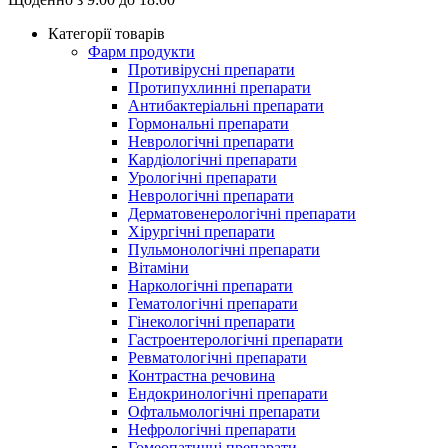
Категорії товарів
Фарм продукти
Противірусні препарати
Протипухлинні препарати
Антибактеріальні препарати
Гормональні препарати
Неврологічні препарати
Кардіологічні препарати
Урологічні препарати
Неврологічні препарати
Дерматовенерологічні препарати
Хірургічні препарати
Пульмонологічні препарати
Вітаміни
Наркологічні препарати
Гематологічні препарати
Гінекологічні препарати
Гастроентерологічні препарати
Ревматологічні препарати
Контрастна речовина
Eндокринологічні препарати
Офтальмологічні препарати
Нефрологічні препарати
Гомеопатичні препарати