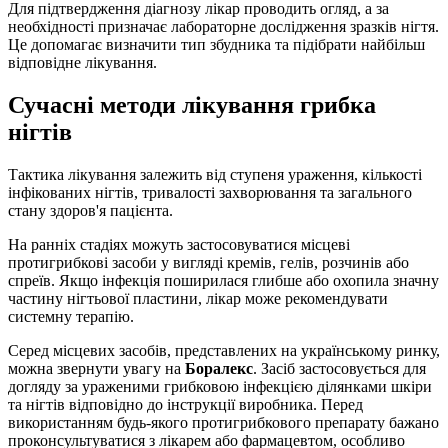
Для підтвердження діагнозу лікар проводить огляд, а за
необхідності призначає лабораторне дослідження зразків нігтя.
Це допомагає визначити тип збудника та підібрати найбільш
відповідне лікування.
Сучасні методи лікування грибка
нігтів
Тактика лікування залежить від ступеня ураження, кількості
інфікованих нігтів, тривалості захворювання та загального
стану здоров'я пацієнта.
На ранніх стадіях можуть застосовуватися місцеві
протигрибкові засоби у вигляді кремів, гелів, розчинів або
спреїв. Якщо інфекція поширилася глибше або охопила значну
частину нігтьової пластини, лікар може рекомендувати
системну терапію.
Серед місцевих засобів, представлених на українському ринку,
можна звернути увагу на
Боралекс
. Засіб застосовується для
догляду за ураженими грибковою інфекцією ділянками шкіри
та нігтів відповідно до інструкції виробника. Перед
використанням будь-якого протигрибкового препарату бажано
проконсультуватися з лікарем або фармацевтом, особливо