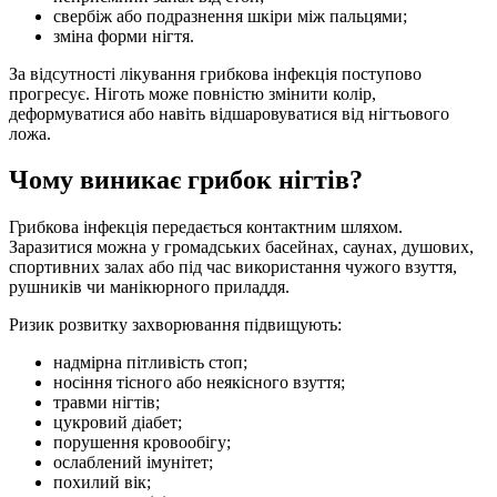
свербіж або подразнення шкіри між пальцями;
зміна форми нігтя.
За відсутності лікування грибкова інфекція поступово
прогресує. Ніготь може повністю змінити колір,
деформуватися або навіть відшаровуватися від нігтьового
ложа.
Чому виникає грибок нігтів?
Грибкова інфекція передається контактним шляхом.
Заразитися можна у громадських басейнах, саунах, душових,
спортивних залах або під час використання чужого взуття,
рушників чи манікюрного приладдя.
Ризик розвитку захворювання підвищують:
надмірна пітливість стоп;
носіння тісного або неякісного взуття;
травми нігтів;
цукровий діабет;
порушення кровообігу;
ослаблений імунітет;
похилий вік;