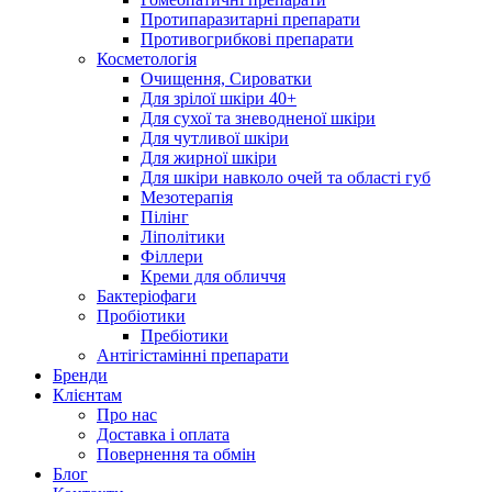
Протипаразитарні препарати
Противогрибкові препарати
Косметологія
Очищення, Сироватки
Для зрілої шкіри 40+
Для сухої та зневодненої шкіри
Для чутливої шкіри
Для жирної шкіри
Для шкіри навколо очей та області губ
Мезотерапія
Пілінг
Ліполітики
Філлери
Креми для обличчя
Бактеріофаги
Пробіотики
Пребіотики
Антігістамінні препарати
Бренди
Клієнтам
Про нас
Доставка і оплата
Повернення та обмін
Блог