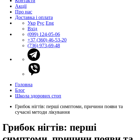
Контакти
Акції
Про нас
Доставка і оплата
Укр
Рус
Eng
Вхід
(099) 124-05-06
+37 (360) 46-53-20
(736) 973-69-48
Головна
Блог
Школа здорових стоп
Грибок нігтів: перші симптоми, причини появи та
сучасні методи лікування
Грибок нігтів: перші
симптоми, причини появи та