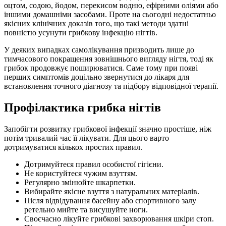
оцтом, содою, йодом, перекисом водню, ефірними оліями або
іншими домашніми засобами. Проте на сьогодні недостатньо
якісних клінічних доказів того, що такі методи здатні
повністю усунути грибкову інфекцію нігтів.
У деяких випадках самолікування призводить лише до
тимчасового покращення зовнішнього вигляду нігтя, тоді як
грибок продовжує поширюватися. Саме тому при появі
перших симптомів доцільно звернутися до лікаря для
встановлення точного діагнозу та підбору відповідної терапії.
Профілактика грибка нігтів
Запобігти розвитку грибкової інфекції значно простіше, ніж
потім тривалий час її лікувати. Для цього варто
дотримуватися кількох простих правил.
Дотримуйтеся правил особистої гігієни.
Не користуйтеся чужим взуттям.
Регулярно змінюйте шкарпетки.
Вибирайте якісне взуття з натуральних матеріалів.
Після відвідування басейну або спортивного залу
ретельно мийте та висушуйте ноги.
Своєчасно лікуйте грибкові захворювання шкіри стоп.