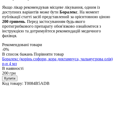
Якщо лікар рекомендував місцеве лікування, одним із
доступних варіантів може бути
Боралекс
. На момент
публікації статті засіб представлений за орієнтовною ціною
200 гривень
. Перед застосуванням будь-якого
протигрибкового препарату обов'язково ознайомтеся з
інструкцією та дотримуйтеся рекомендацій медичного
фахівця.
Рекомендовані товари
-0%
В список бажань
Порівняти товар
Боралекс (корінь софори, кора диктамнуса, чальмугрова олія)
р-н 4 мл
В наявності
200
грн
Купити
Код товару:
T0084B5ADB