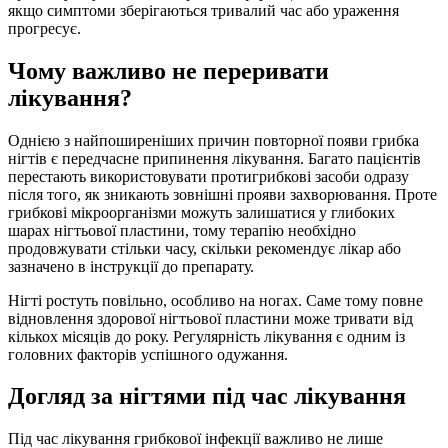
якщо симптоми зберігаються тривалий час або ураження
прогресує.
Чому важливо не переривати
лікування?
Однією з найпоширеніших причин повторної появи грибка
нігтів є передчасне припинення лікування. Багато пацієнтів
перестають використовувати протигрибкові засоби одразу
після того, як зникають зовнішні прояви захворювання. Проте
грибкові мікроорганізми можуть залишатися у глибоких
шарах нігтьової пластини, тому терапію необхідно
продовжувати стільки часу, скільки рекомендує лікар або
зазначено в інструкції до препарату.
Нігті ростуть повільно, особливо на ногах. Саме тому повне
відновлення здорової нігтьової пластини може тривати від
кількох місяців до року. Регулярність лікування є одним із
головних факторів успішного одужання.
Догляд за нігтями під час лікування
Під час лікування грибкової інфекції важливо не лише