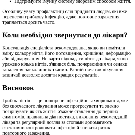
Підтримуйте імунну систему здоровим способом життя.
Особливу увагу профілактиці слід приділяти людям, які вже
перенесли грибкову інфекцію, адже повторне зараження
трапляється досить часто.
Коли необхідно звернутися до лікаря?
Консультація спеціаліста рекомендована, якщо ви помітили
зміну кольору нігтя, його потовщення, кришіння, деформацію
або відшарування. Не варто відкладати візит до лікаря, якщо
уражено кілька нігтів, з'явився біль, почервоніння чи ознаки
запалення навколишніх тканин. Ранній початок лікування
зазвичай дозволяє досягти кращих результатів.
Висновок
Грибок нігтів — це поширене інфекційне захворювання, яке
без своєчасного лікування може прогресувати та значно
погіршувати якість життя. Уважне ставлення до перших
симптомів, правильна діагностика, виконання рекомендацій
лікаря та регулярний догляд за стопами допомагають
ефективно контролювати інфекцію й знизити ризик
повторного зараження.