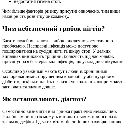
недостатня гігієна стоп.
Чим більше факторів ризику присутні одночасно, тим вища
ймовірність розвитку оніхомікозу.
Чим небезпечний грибок нігтів?
Багато людей вважають грибок виключно косметичною
проблемою. Насправді інфекція може поступово
поширюватися на сусідні нігті та шкіру стоп. У деяких
випадках виникають тріщини, болючість під час ходьби,
приєднується бактеріальна інфекція, що ускладнює лікування.
Особливо уважними мають бути люди із хронічними
захворюваннями, порушенням кровообігу або цукровим
діабетом, оскільки навіть незначні ушкодження шкіри можуть
загоюватися значно довше.
Як встановлюють діагноз?
Самостійно визначити вид грибка практично неможливо.
Подібні зміни нігтів можуть виникати також при псоріазі,
травмах, дефіциті деяких вітамінів чи інших захворюваннях.