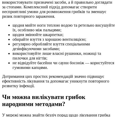
використовувати призначені засоби, а й правильно доглядати
за стопами. Комплексний підхід допомагає створити
несприятливі умови для розмноження грибків та зменшує
ризик повторного зараження.
щодня мийте ноги теплою водою та ретельно висушуйте
їх, особливо між пальцями;
щодня змінюйте шкарпетки;
обирайте взуття з хорошою вентиляцією;
регулярно обробляйте взуття спеціальними
дезінфікуючими засобами;
використовуйте лише власні рушники, ножиці та
пилочки для нігтів;
не відвідуйте басейни чи сауни босоніж — користуйтеся
гумовими капцями.
Дотримання цих простих рекомендацій значно підвищує
ефективність лікування та допомагає уникнути повторного
розвитку інфекції.
Чи можна вилікувати грибок
народними методами?
У мережі можна знайти безліч порад щодо лікування грибка