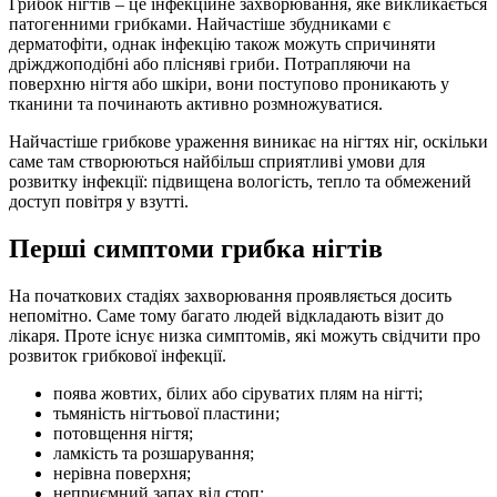
Грибок нігтів – це інфекційне захворювання, яке викликається
патогенними грибками. Найчастіше збудниками є
дерматофіти, однак інфекцію також можуть спричиняти
дріжджоподібні або плісняві гриби. Потрапляючи на
поверхню нігтя або шкіри, вони поступово проникають у
тканини та починають активно розмножуватися.
Найчастіше грибкове ураження виникає на нігтях ніг, оскільки
саме там створюються найбільш сприятливі умови для
розвитку інфекції: підвищена вологість, тепло та обмежений
доступ повітря у взутті.
Перші симптоми грибка нігтів
На початкових стадіях захворювання проявляється досить
непомітно. Саме тому багато людей відкладають візит до
лікаря. Проте існує низка симптомів, які можуть свідчити про
розвиток грибкової інфекції.
поява жовтих, білих або сіруватих плям на нігті;
тьмяність нігтьової пластини;
потовщення нігтя;
ламкість та розшарування;
нерівна поверхня;
неприємний запах від стоп;