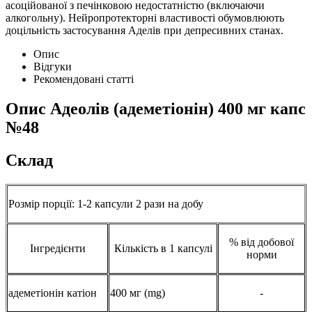
асоційованої з печінковою недостатністю (включаючи
алкогольну). Нейропротекторні властивості обумовлюють
доцільність застосування Аделів при депресивних станах.
Опис
Відгуки
Рекомендовані статті
Опис
Адеолів (адеметіонін) 400 мг капс
№48
Склад
Розмір порції: 1-2 капсули 2 рази на добу
% від добової
Інгредієнти
Кількість в 1 капсулі
норми
адеметіонін катіон
400 мг (mg)
-