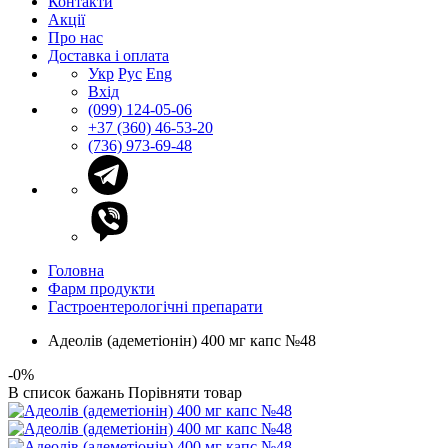
Контакти
Акції
Про нас
Доставка і оплата
Укр
Рус
Eng
Вхід
(099) 124-05-06
+37 (360) 46-53-20
(736) 973-69-48
Головна
Фарм продукти
Гастроентерологічні препарати
Адеолів (адеметіонін) 400 мг капс №48
-0%
В список бажань
Порівняти товар