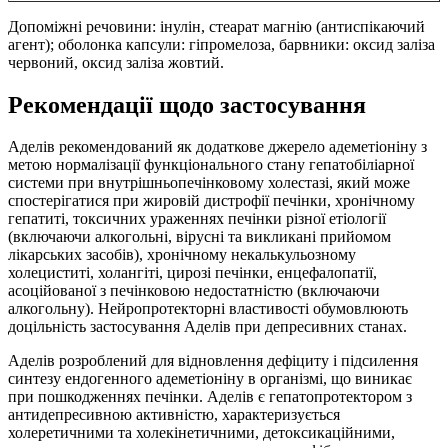
Допоміжні речовини: інулін, стеарат магнію (антиспікаючий
агент); оболонка капсули: гiпромелоза, барвники: оксид заліза
червоний, оксид заліза жовтий.
Рекомендації щодо застосування
Аделів рекомендований як додаткове джерело адеметіоніну з
метою нормалізації функціонального стану гепатобіліарної
системи при внутрішньопечінковому холестазі, який може
спостерігатися при жировій дистрофії печінки, хронічному
гепатиті, токсичних ураженнях печінки різної етіології
(включаючи алкогольні, вірусні та викликані прийомом
лікарських засобів), хронічному некалькульозному
холециститі, холангіті, цирозі печінки, енцефалопатії,
асоційованої з печінковою недостатністю (включаючи
алкогольну). Нейропротекторні властивості обумовлюють
доцільність застосування Аделів при депресивних станах.
Аделів розроблений для відновлення дефіциту і підсилення
синтезу ендогенного адеметіоніну в організмі, що виникає
при пошкодженнях печінки. Аделів є гепатопротектором з
антидепресивною активністю, характеризується
холеретичними та холекінетичними, детоксикаційними,