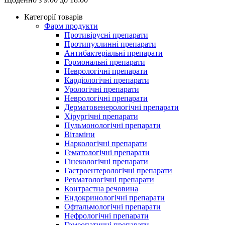
Категорії товарів
Фарм продукти
Противірусні препарати
Протипухлинні препарати
Антибактеріальні препарати
Гормональні препарати
Неврологічні препарати
Кардіологічні препарати
Урологічні препарати
Неврологічні препарати
Дерматовенерологічні препарати
Хірургічні препарати
Пульмонологічні препарати
Вітаміни
Наркологічні препарати
Гематологічні препарати
Гінекологічні препарати
Гастроентерологічні препарати
Ревматологічні препарати
Контрастна речовина
Eндокринологічні препарати
Офтальмологічні препарати
Нефрологічні препарати
Гомеопатичні препарати