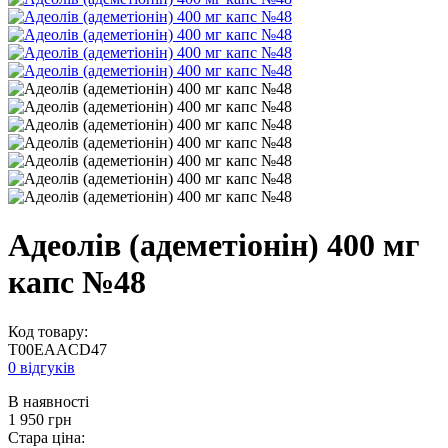
Адеолів (адеметіонін) 400 мг
капс №48
Код товару:
T00EAACD47
0 відгуків
В наявності
1 950
грн
Стара ціна: