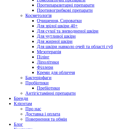
Протипаразитарні препарати
Противогрибкові препарати
Косметологія
Очищення, Сироватки
Для зрілої шкіри 40+
Для сухої та зневодненої шкіри
Для чутливої шкіри
Для жирної шкіри
Для шкіри навколо очей та області губ
Мезотерапія
Пілінг
Ліполітики
Філлери
Креми для обличчя
Бактеріофаги
Пробіотики
Пребіотики
Антігістамінні препарати
Бренди
Клієнтам
Про нас
Доставка і оплата
Повернення та обмін
Блог