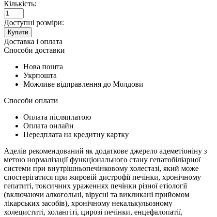
Кількість:
Доступні розміри:
Купити
Доставка і оплата
Способи доставки
Нова пошта
Укрпошта
Можливе відправлення до Молдови
Способи оплати
Оплата післяплатою
Оплата онлайн
Передплата на кредитну картку
Аделів рекомендований як додаткове джерело адеметіоніну з
метою нормалізації функціонального стану гепатобіліарної
системи при внутрішньопечінковому холестазі, який може
спостерігатися при жировій дистрофії печінки, хронічному
гепатиті, токсичних ураженнях печінки різної етіології
(включаючи алкогольні, вірусні та викликані прийомом
лікарських засобів), хронічному некалькульозному
холециститі, холангіті, цирозі печінки, енцефалопатії,