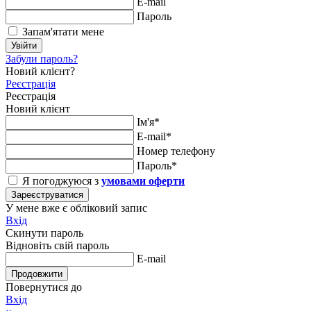
E-mail
Пароль
Запам'ятати мене
Увійти
Забули пароль?
Новий клієнт?
Реєстрація
Реєстрація
Новий клієнт
Ім'я*
E-mail*
Номер телефону
Пароль*
Я погоджуюся з
умовами оферти
Зареєструватися
У мене вже є обліковий запис
Вхід
Скинути пароль
Відновіть свій пароль
E-mail
Продовжити
Повернутися до
Вхід