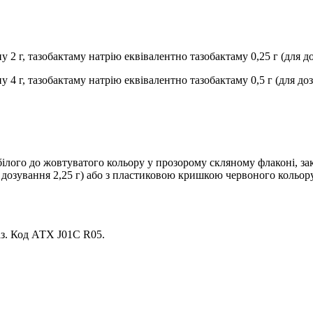
 2 г, тазобактаму натрію еквівалентно тазобактаму 0,25 г (для до
 4 г, тазобактаму натрію еквівалентно тазобактаму 0,5 г (для доз
 білого до жовтуватого кольору у прозорому скляному флаконі, 
 дозування 2,25 г) або з пластиковою кришкою червоного кольору 
маз. Код АТХ J01C R05.