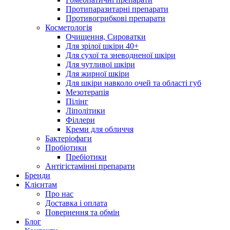
Протипаразитарні препарати
Противогрибкові препарати
Косметологія
Очищення, Сироватки
Для зрілої шкіри 40+
Для сухої та зневодненої шкіри
Для чутливої шкіри
Для жирної шкіри
Для шкіри навколо очей та області губ
Мезотерапія
Пілінг
Ліполітики
Філлери
Креми для обличчя
Бактеріофаги
Пробіотики
Пребіотики
Антігістамінні препарати
Бренди
Клієнтам
Про нас
Доставка і оплата
Повернення та обмін
Блог