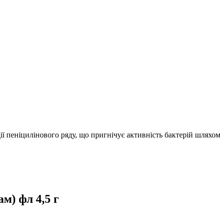
ї пеніцилінового ряду, що пригнічує активність бактерій шляхо
м) фл 4,5 г