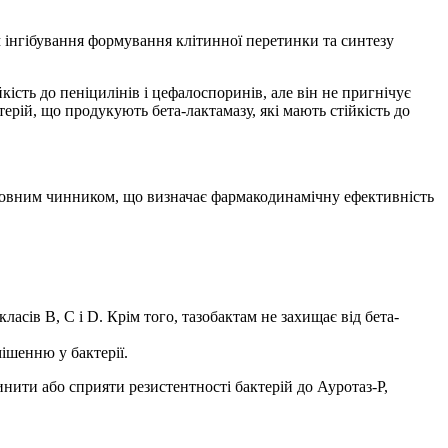
м інгібування формування клітинної перетинки та синтезу
кість до пеніцилінів і цефалоспоринів, але він не пригнічує
рій, що продукують бета-лактамазу, які мають стійкість до
сновним чинником, що визначає фармакодинамічну ефективність
асів В, С і D. Крім того, тазобактам не захищає від бета-
ішенню у бактерії.
нити або сприяти резистентності бактерій до Ауротаз-Р,