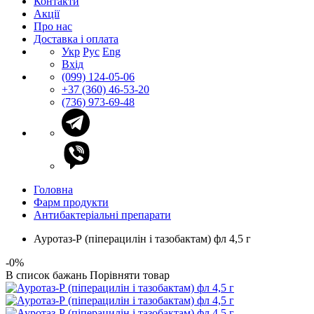
Контакти
Акції
Про нас
Доставка і оплата
Укр
Рус
Eng
Вхід
(099) 124-05-06
+37 (360) 46-53-20
(736) 973-69-48
Головна
Фарм продукти
Антибактеріальні препарати
Ауротаз-Р (піперацилін і тазобактам) фл 4,5 г
-0%
В список бажань
Порівняти товар