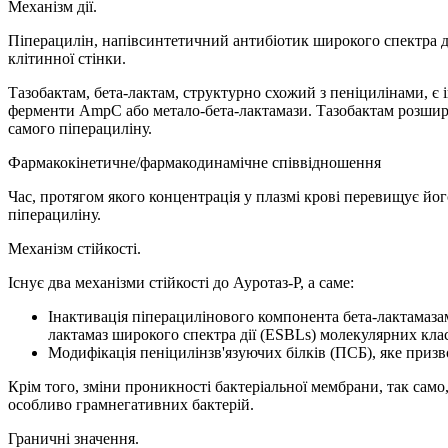
Механізм дії.
Піперацилін, напівсинтетичний антибіотик широкого спектра ді
клітинної стінки.
Тазобактам, бета-лактам, структурно схожий з пеніцилінами, є і
ферменти AmpC або метало-бета-лактамази. Тазобактам розширює
самого піперациліну.
Фармакокінетичне/фармакодинамічне співвідношення
Час, протягом якого концентрація у плазмі крові перевищує й
піперациліну.
Механізм стійкості.
Існує два механізми стійкості до Ауротаз-Р, а саме:
Інактивація піперацилінового компонента бета-лактамазами
лактамаз широкого спектра дії (ESBLs) молекулярних клас
Модифікація пеніцилінзв'язуючих білків (ПСБ), яке приз
Крім того, зміни проникності бактеріальної мембрани, так само
особливо грамнегативних бактерій.
Граничні значення.