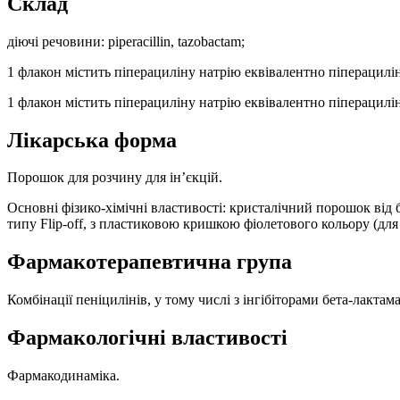
Склад
діючі речовини: piperacillin, tazobactam;
1 флакон містить піперациліну натрію еквівалентно піперациліну
1 флакон містить піперациліну натрію еквівалентно піперациліну
Лікарська форма
Порошок для розчину для ін’єкцій.
Основні фізико-хімічні властивості: кристалічний порошок від
типу Flip-off, з пластиковою кришкою фіолетового кольору (для
Фармакотерапевтична група
Комбінації пеніцилінів, у тому числі з інгібіторами бета-лакта
Фармакологічні властивості
Фармакодинаміка.