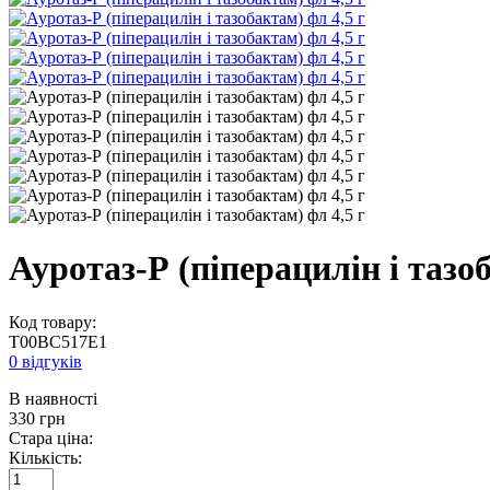
Ауротаз-Р (піперацилін і тазоб
Код товару:
T00BC517E1
0 відгуків
В наявності
330
грн
Стара ціна:
Кількість: