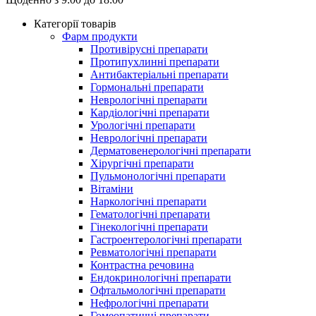
Категорії товарів
Фарм продукти
Противірусні препарати
Протипухлинні препарати
Антибактеріальні препарати
Гормональні препарати
Неврологічні препарати
Кардіологічні препарати
Урологічні препарати
Неврологічні препарати
Дерматовенерологічні препарати
Хірургічні препарати
Пульмонологічні препарати
Вітаміни
Наркологічні препарати
Гематологічні препарати
Гінекологічні препарати
Гастроентерологічні препарати
Ревматологічні препарати
Контрастна речовина
Eндокринологічні препарати
Офтальмологічні препарати
Нефрологічні препарати
Гомеопатичні препарати