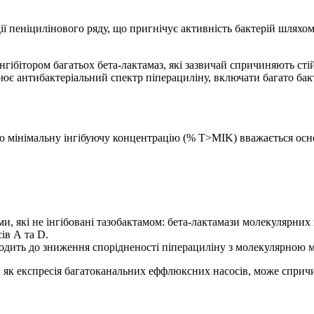
ї пеніцилінового ряду, що пригнічує активність бактерій шляхо
нгібітором багатьох бета-лактамаз, які зазвичай спричиняють стій
 антибактеріальний спектр піперациліну, включати багато бакте
ого мінімальну інгібуючу концентрацію (% T>МІK) вважається о
, які не інгібовані тазобактамом: бета-лактамази молекулярних кл
ів А та D.
водить до зниження спорідненості піперациліну з молекулярною м
, як експресія багатоканальних еффлюксних насосів, може спричи