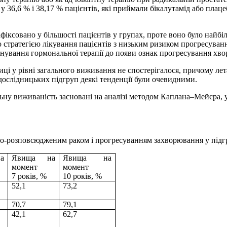
у 36,6 % і 38,17 % пацієнтів, які приймали бікалутамід або плац
ксовано у більшості пацієнтів у групах, проте воно було найбі
стратегією лікування пацієнтів з низьким ризиком прогресуван
інування гормональної терапії до появи ознак прогресування хво
ці у рівні загального виживання не спостерігалося, причому лет
в дослідницьких підгруп деякі тенденції були очевидними.
ьну виживаність засновані на аналізі методом Каплана–Мейєра, 
во-розповсюдженим раком і прогресуванням захворювання у підг
а
Явища на
Явища на
момент
момент
7 років, %
10 років, %
52,1
73,2
70,7
79,1
42,1
62,7