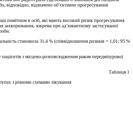
ебо, відповідно, відзначено об’єктивне прогресування
льш помітним в осіб, які мають високий ризик прогресування
ня захворювання, зокрема при ад’ювантному застосуванні
роби.
альність становила 31,4 % (співвідношення ризиків = 1,01; 95 %
у пацієнтів з місцево-розповсюдженим раком передміхурової
Таблиця 1
рупах з різними схемами лікування