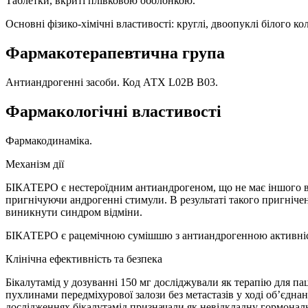
Таблетки, вкриті плівковою оболонкою.
Основні фізико-хімічні властивості: круглі, двоопуклі білого к
Фармакотерапевтична група
Антиандрогенні засоби. Код АТХ L02B B03.
Фармакологічні властивості
Фармакодинаміка.
Механізм дії
БІКАТЕРО є нестероїдним антиандрогеном, що не має іншого вп
пригнічуючи андрогенні стимули. В результаті такого пригніче
виникнути синдром відміни.
БІКАТЕРО є рацемічною сумішшю з антиандрогенною активніс
Клінічна ефективність та безпека
Бікалутамід у дозуванні 150 мг досліджували як терапію для п
пухлинами передміхурової залози без метастазів у ході об’єдна
дослідженнях бікалутамід призначали як невідкладну гормональ