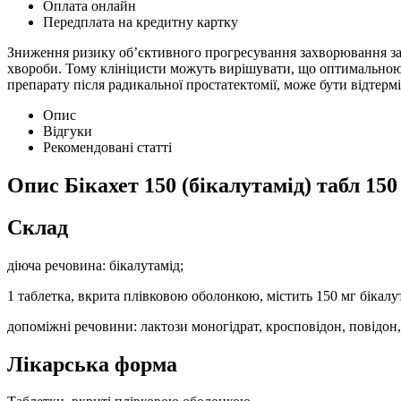
Оплата онлайн
Передплата на кредитну картку
Зниження ризику об’єктивного прогресування захворювання зафі
хвороби. Тому клініцисти можуть вирішувати, що оптимальною 
препарату після радикальної простатектомії, може бути відтерм
Опис
Відгуки
Рекомендовані статті
Опис
Бікахет 150 (бікалутамід) табл 15
Склад
діюча речовина: бікалутамід;
1 таблетка, вкрита плівковою оболонкою, містить 150 мг бікалу
допоміжні речовини: лактози моногідрат, кросповідон, повідон, 
Лікарська форма