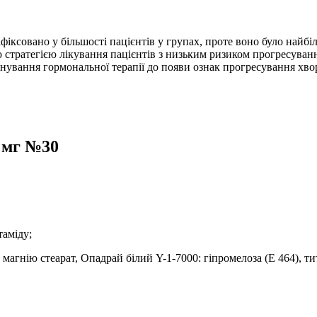
ксовано у більшості пацієнтів у групах, проте воно було найбі
стратегією лікування пацієнтів з низьким ризиком прогресуван
інування гормональної терапії до появи ознак прогресування хво
0 мг №30
таміду;
магнію стеарат, Опадрай білий Y-1-7000: гіпромелоза (Е 464), тит