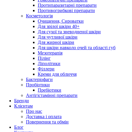
Протипаразитарні препарати
Противогрибкові препарати
Косметологія
Очищення, Сироватки
Для зрілої шкіри 40+
Для сухої та зневодненої шкіри
Для чутливої шкіри
Для жирної шкіри
Для шкіри навколо очей та області губ
Мезотерапія
Пілінг
Ліполітики
Філлери
Креми для обличчя
Бактеріофаги
Пробіотики
Пребіотики
Антігістамінні препарати
Бренди
Клієнтам
Про нас
Доставка і оплата
Повернення та обмін
Блог