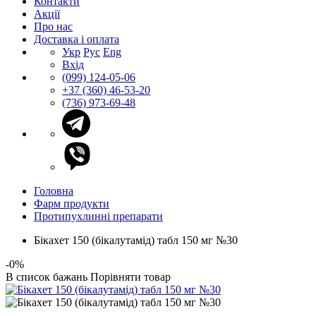
Контакти
Акції
Про нас
Доставка і оплата
Укр
Рус
Eng
Вхід
(099) 124-05-06
+37 (360) 46-53-20
(736) 973-69-48
Головна
Фарм продукти
Протипухлинні препарати
Бікахет 150 (бікалутамід) табл 150 мг №30
-0%
В список бажань
Порівняти товар