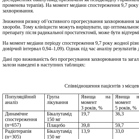
променева терапія). На момент медіани спостереження 9,7 року 
захворювання.
Зниження ризику об’єктивного прогресування захворювання зафі
хвороби. Тому клініцисти можуть вирішувати, що оптимальною 
препарату після радикальної простатектомії, може бути відтерм
На момент медіани періоду спостереження 9,7 року жодної різни
довірчий інтервал 0,94–1,09). Однак під час аналізу результаті
Дані про виживаність без прогресування захворювання та загал
залози наведені в наступних таблицях:
Співвідношення пацієнтів з місце
Популяційний
Група
Явища на
Явища н
аналіз
лікування
момент
момент
3 років, %
5 років, %
Динамічне
Бікалутамід
19,7
36,3
спостереження
150 мг
(n=657)
Плацебо
39,8
59,7
Радіотерапія
Бікалутамід
13,9
33,0
(n=305)
150 мг