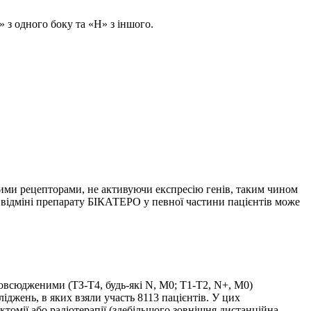
» з одного боку та «Н» з іншого.
ими рецепторами, не активуючи експресію генів, таким чином
и відміні препарату БІКАТЕРО у певної частини пацієнтів може
повсюдженими (ТЗ-Т4, будь-які N, M0; Т1-Т2, N+, M0)
іджень, в яких взяли участь 8113 пацієнтів. У цих
томії або радіотерапії (здебільшого зовнішня дистанційна