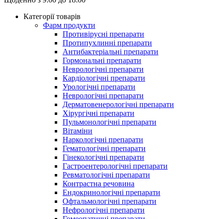
Категорії товарів
Фарм продукти
Противірусні препарати
Протипухлинні препарати
Антибактеріальні препарати
Гормональні препарати
Неврологічні препарати
Кардіологічні препарати
Урологічні препарати
Неврологічні препарати
Дерматовенерологічні препарати
Хірургічні препарати
Пульмонологічні препарати
Вітаміни
Наркологічні препарати
Гематологічні препарати
Гінекологічні препарати
Гастроентерологічні препарати
Ревматологічні препарати
Контрастна речовина
Eндокринологічні препарати
Офтальмологічні препарати
Нефрологічні препарати
Гомеопатичні препарати