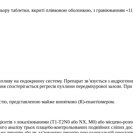
ольору таблетки, вкриті плівковою оболонкою, з гравіюванням «11
ливу на ендокринну систему. Препарат зв’язується з андрогенн
ння спостерігається регресія пухлини передміхурової залози. Пр
тю, представленою майже винятково (R)-енантіомером.
ацієнтів з локалізованими (Т1-Т2N0 або NХ, M0) або місцево-роз
ного аналізу трьох плацебо-контрольованих подвійних сліпих досл
ну терапію або як ад’ювантну терапію при радикальній простатек