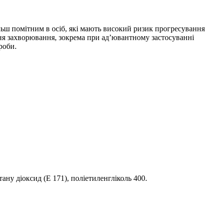
льш помітним в осіб, які мають високий ризик прогресування
ня захворювання, зокрема при ад’ювантному застосуванні
роби.
ану діоксид (Е 171), поліетиленгліколь 400.