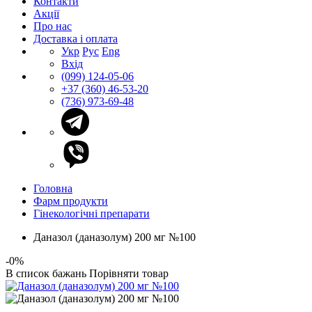
Контакти
Акції
Про нас
Доставка і оплата
Укр
Рус
Eng
Вхід
(099) 124-05-06
+37 (360) 46-53-20
(736) 973-69-48
Головна
Фарм продукти
Гінекологічні препарати
Даназол (даназолум) 200 мг №100
-0%
В список бажань
Порівняти товар