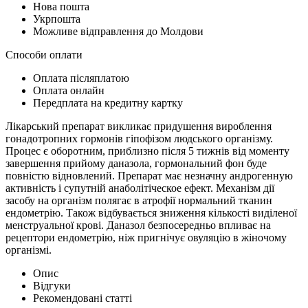
Нова пошта
Укрпошта
Можливе відправлення до Молдови
Способи оплати
Оплата післяплатою
Оплата онлайн
Передплата на кредитну картку
Лікарський препарат викликає придушення вироблення
гонадотропних гормонів гіпофізом людського організму.
Процес є оборотним, приблизно після 5 тижнів від моменту
завершення прийому даназола, гормональний фон буде
повністю відновлений. Препарат має незначну андрогенную
активність і супутній анаболітіческое ефект. Механізм дії
засобу на організм полягає в атрофії нормальний тканин
ендометрію. Також відбувається зниження кількості виділеної
менструальної крові. Даназол безпосередньо впливає на
рецептори ендометрію, ніж пригнічує овуляцію в жіночому
організмі.
Опис
Відгуки
Рекомендовані статті