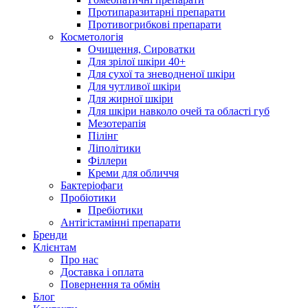
Протипаразитарні препарати
Противогрибкові препарати
Косметологія
Очищення, Сироватки
Для зрілої шкіри 40+
Для сухої та зневодненої шкіри
Для чутливої шкіри
Для жирної шкіри
Для шкіри навколо очей та області губ
Мезотерапія
Пілінг
Ліполітики
Філлери
Креми для обличчя
Бактеріофаги
Пробіотики
Пребіотики
Антігістамінні препарати
Бренди
Клієнтам
Про нас
Доставка і оплата
Повернення та обмін
Блог