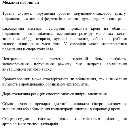
Можливі побічні дії
Травна система: порушення роботи шлунково-кишкового тракту,
підвищення активності ферментів в печінці, дуже рідко жовтяниця.
Ендокринна система: періодичні припливи крові на обличчі,
підвищення потовиділення, зменшення розміру молочних залоз,
зниження лібідо, неврози, вугрові висипання, набряки, огрубіння
голосу, підвищення маси тіла. У чоловіків може спостерігатися
порушення в сперматогенезе.
Центральна нервова система: головний біль, слабкість,
запаморочення, порушення режиму сну, депресія, збільшення
внутрішньочерепного тиску.
Кровотворення: може спостерігатися як збільшення, так і зниження
кількість вироблюваних організмом еритроцитів.
Дерматологічна реакція: спостерігаються шкірні висипання.
Обмін речовин: препарат здатний викликати гіперглюкагонемію,
зменшення або збільшення концентрації глюкози в сироватці крові.
Серцево-судинна система: рідко спостерігається підвищення
артеріального тиску і тахікардія.