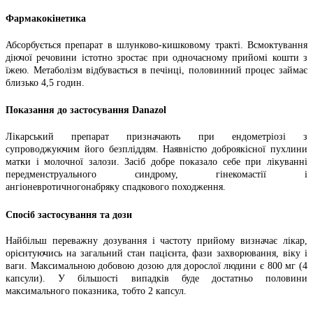
Фармакокінетика
Абсорбується препарат в шлунково-кишковому тракті. Всмоктування
діючої речовини істотно зростає при одночасному прийомі кошти з
їжею. Метаболізм відбувається в печінці, половинний процес займає
близько 4,5 годин.
Показання до застосування Danazol
Лікарський препарат призначають при ендометріозі з
супроводжуючим його безпліддям. Наявністю доброякісної пухлини
матки і молочної залози. Засіб добре показало себе при лікуванні
передменструального синдрому, гінекомастії і
ангіоневротичногонабряку спадкового походження.
Спосіб застосування та дози
Найбільш переважну дозування і частоту прийому визначає лікар,
орієнтуючись на загальний стан пацієнта, фази захворювання, віку і
ваги. Максимальною добовою дозою для дорослої людини є 800 мг (4
капсули). У більшості випадків буде достатньо половини
максимального показника, тобто 2 капсул.