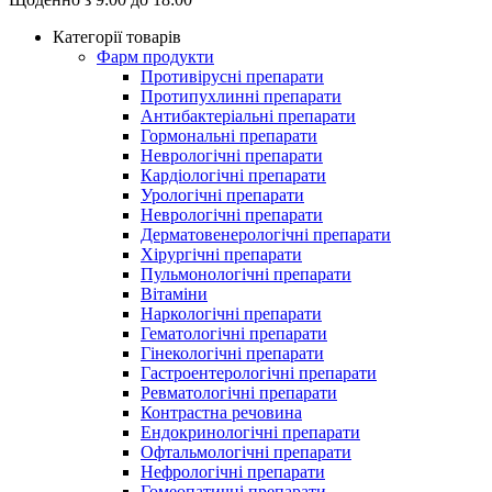
Категорії товарів
Фарм продукти
Противірусні препарати
Протипухлинні препарати
Антибактеріальні препарати
Гормональні препарати
Неврологічні препарати
Кардіологічні препарати
Урологічні препарати
Неврологічні препарати
Дерматовенерологічні препарати
Хірургічні препарати
Пульмонологічні препарати
Вітаміни
Наркологічні препарати
Гематологічні препарати
Гінекологічні препарати
Гастроентерологічні препарати
Ревматологічні препарати
Контрастна речовина
Eндокринологічні препарати
Офтальмологічні препарати
Нефрологічні препарати
Гомеопатичні препарати