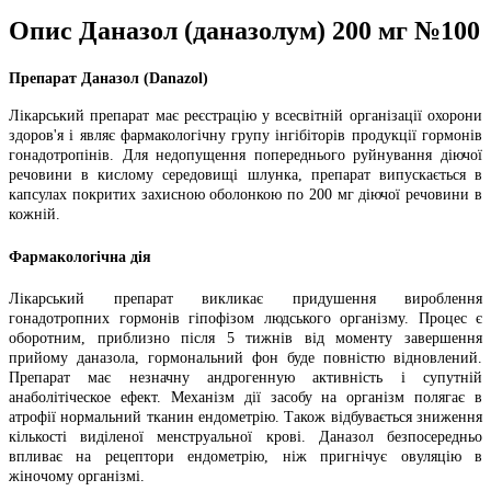
Опис
Даназол (даназолум) 200 мг №100
Препарат Даназол (Danazol)
Лікарський препарат має реєстрацію у всесвітній організації охорони
здоров'я і являє фармакологічну групу інгібіторів продукції гормонів
гонадотропінів. Для недопущення попереднього руйнування діючої
речовини в кислому середовищі шлунка, препарат випускається в
капсулах покритих захисною оболонкою по 200 мг діючої речовини в
кожній.
Фармакологічна дія
Лікарський препарат викликає придушення вироблення
гонадотропних гормонів гіпофізом людського організму. Процес є
оборотним, приблизно після 5 тижнів від моменту завершення
прийому даназола, гормональний фон буде повністю відновлений.
Препарат має незначну андрогенную активність і супутній
анаболітіческое ефект. Механізм дії засобу на організм полягає в
атрофії нормальний тканин ендометрію. Також відбувається зниження
кількості виділеної менструальної крові. Даназол безпосередньо
впливає на рецептори ендометрію, ніж пригнічує овуляцію в
жіночому організмі.