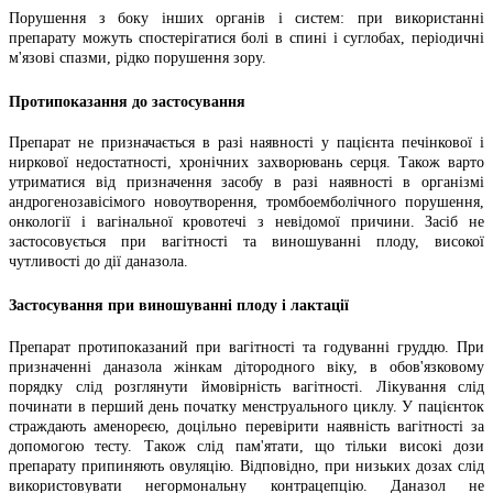
Порушення з боку інших органів і систем: при використанні
препарату можуть спостерігатися болі в спині і суглобах, періодичні
м'язові спазми, рідко порушення зору.
Протипоказання до застосування
Препарат не призначається в разі наявності у пацієнта печінкової і
ниркової недостатності, хронічних захворювань серця. Також варто
утриматися від призначення засобу в разі наявності в організмі
андрогенозавісімого новоутворення, тромбоемболічного порушення,
онкології і вагінальної кровотечі з невідомої причини. Засіб не
застосовується при вагітності та виношуванні плоду, високої
чутливості до дії даназола.
Застосування при виношуванні плоду і лактації
Препарат протипоказаний при вагітності та годуванні груддю. При
призначенні даназола жінкам дітородного віку, в обов'язковому
порядку слід розглянути ймовірність вагітності. Лікування слід
починати в перший день початку менструального циклу. У пацієнток
страждають аменореєю, доцільно перевірити наявність вагітності за
допомогою тесту. Також слід пам'ятати, що тільки високі дози
препарату припиняють овуляцію. Відповідно, при низьких дозах слід
використовувати негормональну контрацепцію. Даназол не