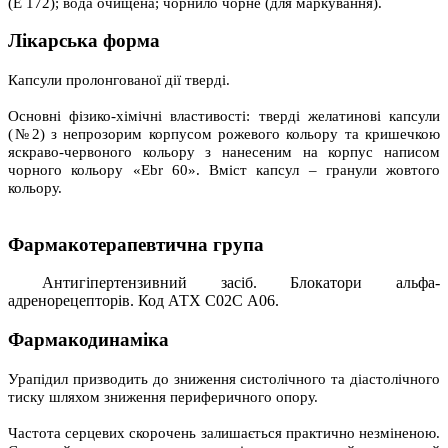
(Е 172); вода очищена; чорнило чорне (для маркування).
Лікарська форма
Капсули пролонгованої дії тверді.
Основні фізико-хімічні властивості: тверді желатинові капсули
(№2) з непрозорим корпусом рожевого кольору та кришечкою
яскраво-червоного кольору з нанесеним на корпус написом
чорного кольору «Ebr 60». Вміст капсул – гранули жовтого
кольору.
Фармакотерапевтична група
Антигіпертензивний засіб. Блокатори альфа-
адренорецепторів. Код АТХ С02С А06.
Фармакодинаміка
Урапідил призводить до зниження систолічного та діастолічного
тиску шляхом зниження периферичного опору.
Частота серцевих скорочень залишається практично незміненою.