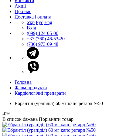
Контакти
Акції
Про нас
Доставка і оплата
Укр
Рус
Eng
Вхід
(099) 124-05-06
+37 (360) 46-53-20
(736) 973-69-48
Головна
Фарм продукти
Кардіологічні препарати
Ебрантіл (урапіділ) 60 мг капс ретард №50
-0%
В список бажань
Порівняти товар