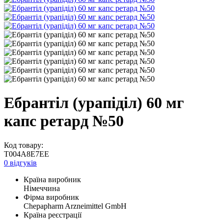
Ебрантіл (урапіділ) 60 мг
капс ретард №50
Код товару:
T004A8E7EE
0 відгуків
Країна виробник
Німеччина
Фірма виробник
Chepapharm Arzneimittel GmbH
Країна реєстрації