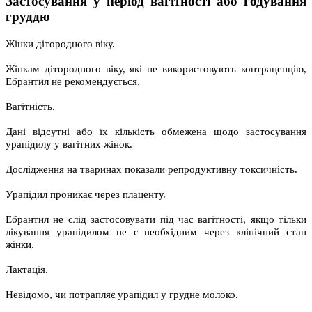
Застосування у період вагітності або годування
груддю
Жінки дітородного віку.
Жінкам дітородного віку, які не використовують контрацепцію,
Ебрантил не рекомендується.
Вагітність.
Дані відсутні або їх кількість обмежена щодо застосування
урапідилу у вагітних жінок.
Дослідження на тваринах показали репродуктивну токсичність.
Урапідил проникає через плаценту.
Ебрантил не слід застосовувати під час вагітності, якщо тільки
лікування урапідилом не є необхідним через клінічний стан
жінки.
Лактація.
Невідомо, чи потрапляє урапідил у грудне молоко.