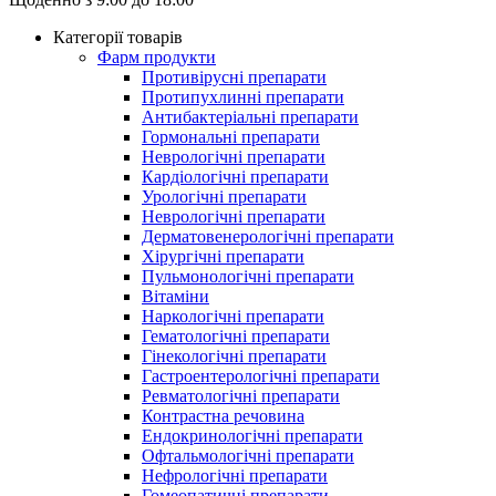
Категорії товарів
Фарм продукти
Противірусні препарати
Протипухлинні препарати
Антибактеріальні препарати
Гормональні препарати
Неврологічні препарати
Кардіологічні препарати
Урологічні препарати
Неврологічні препарати
Дерматовенерологічні препарати
Хірургічні препарати
Пульмонологічні препарати
Вітаміни
Наркологічні препарати
Гематологічні препарати
Гінекологічні препарати
Гастроентерологічні препарати
Ревматологічні препарати
Контрастна речовина
Eндокринологічні препарати
Офтальмологічні препарати
Нефрологічні препарати
Гомеопатичні препарати