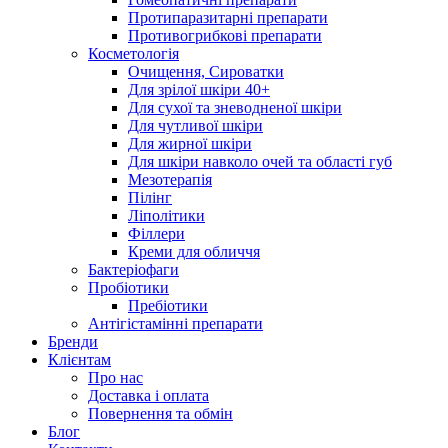
Протипаразитарні препарати
Противогрибкові препарати
Косметологія
Очищення, Сироватки
Для зрілої шкіри 40+
Для сухої та зневодненої шкіри
Для чутливої шкіри
Для жирної шкіри
Для шкіри навколо очей та області губ
Мезотерапія
Пілінг
Ліполітики
Філлери
Креми для обличчя
Бактеріофаги
Пробіотики
Пребіотики
Антігістамінні препарати
Бренди
Клієнтам
Про нас
Доставка і оплата
Повернення та обмін
Блог