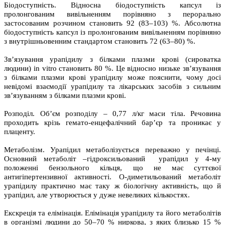
Біодоступність. Відносна біодоступність капсул із
пролонгованим вивільненням порівняно з перорально
застосованим розчином становить 92 (83–103) %. Абсолютна
біодоступність капсул із пролонгованим вивільненням порівняно
з внутрішньовенним стандартом становить 72 (63–80) %.
Зв’язування урапідилу з білками плазми крові (сироватка
людини) in vitro становить 80 %. Це відносно низьке зв’язування
з білками плазми крові урапідилу може пояснити, чому досі
невідомі взаємодії урапідилу та лікарських засобів з сильним
зв’язуванням з білками плазми крові.
Розподіл. Об’єм розподілу – 0,77 л/кг маси тіла. Речовина
проходить крізь гемато-енцефалічний бар’єр та проникає у
плаценту.
Метаболізм. Урапідил метаболізується переважно у печінці.
Основний метаболіт –гідроксильований урапідил у 4-му
положенні бензольного кільця, що не має суттєвої
антигіпертензивної активності. О-диметильований метаболіт
урапідилу практично має таку ж біологічну активність, що й
урапідил, але утворюється у дуже невеликих кількостях.
Екскреція та елімінація. Елімінація урапідилу та його метаболітів
в організмі людини до 50–70 % ниркова, з яких близько 15 %