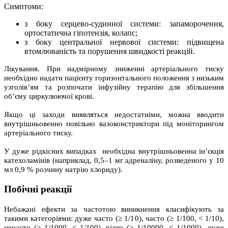
Симптоми:
з боку серцево-судинної системи: запаморочення,
ортостатична гіпотензія, колапс;
з боку центральної нервової системи: підвищена
втомлюваність та порушення швидкості реакцій.
Лікування. При надмірному зниженні артеріального тиску
необхідно надати пацієнту горизонтального положення з низьким
узголів’ям та розпочати інфузійну терапію для збільшення
об’єму циркулюючої крові.
Якщо ці заходи виявляться недостатніми, можна вводити
внутрішньовенно повільно вазоконстриктори під моніторингом
артеріального тиску.
У дуже рідкісних випадках необхідна внутрішньовенна ін’єкція
катехоламінів (наприклад, 0,5–1 мг адреналіну, розведеного у 10
мл 0,9 % розчину натрію хлориду).
Побічні реакції
Небажані ефекти за частотою виникнення класифікують за
такими категоріями: дуже часто (≥ 1/10), часто (≥ 1/100, < 1/10),
нечасто (≥ 1/1000, < 1/100), рідко (≥ 1/10000, < 1/1000), дуже