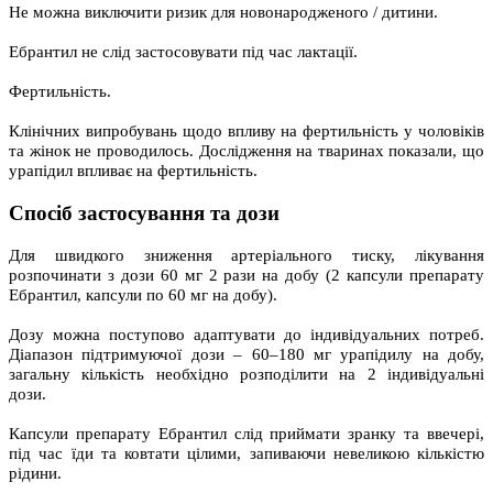
Не можна виключити ризик для новонародженого / дитини.
Ебрантил не слід застосовувати під час лактації.
Фертильність.
Клінічних випробувань щодо впливу на фертильність у чоловіків
та жінок не проводилось. Дослідження на тваринах показали, що
урапідил впливає на фертильність.
Спосіб застосування та дози
Для швидкого зниження артеріального тиску, лікування
розпочинати з дози 60 мг 2 рази на добу (2 капсули препарату
Ебрантил, капсули по 60 мг на добу).
Дозу можна поступово адаптувати до індивідуальних потреб.
Діапазон підтримуючої дози – 60–180 мг урапідилу на добу,
загальну кількість необхідно розподілити на 2 індивідуальні
дози.
Капсули препарату Ебрантил слід приймати зранку та ввечері,
під час їди та ковтати цілими, запиваючи невеликою кількістю
рідини.