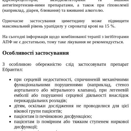
антигіпертензив-ними препаратами, а також при гіповолемії
(наприклад, діарея, блювання) та вживанні алкоголю.
Одночасне застосування циметидину може підвищити
максимальний рівень урапідилу у сироватці крові на 15 %.
На сьогодні інформація щодо комбінованої терапії з інгібіторами
АПФ не є достатньою, тому таке лікування не рекомендується.
Особливості застосування
З особливою обережністю слід застосовувати препарат
Ебрантил:
при серцевій недостатності, спричиненій механічними
функціональними порушеннями (наприклад, стеноз
аортального або мітрального клапана), при легеневій
емболії або порушенні серцевої діяльності внаслідок
перикардіальних розладів;
дітям, оскільки дослідження не проводилися для цієї
вікової групи пацієнтів;
пацієнтам із печінковою дисфункцією;
пацієнтам із помірним або тяжким ступенем ниркової
дисфункції;