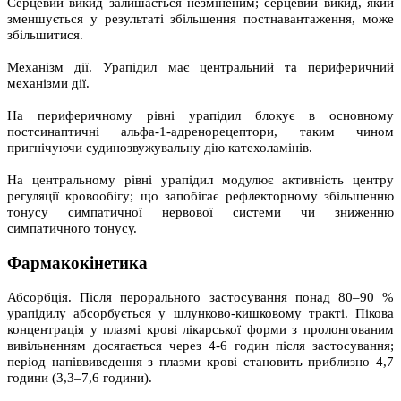
Серцевий викид залишається незміненим; серцевий викид, який
зменшується у результаті збільшення постнавантаження, може
збільшитися.
Механізм дії. Урапідил має центральний та периферичний
механізми дії.
На периферичному рівні урапідил блокує в основному
постсинаптичні альфа-1-адренорецептори, таким чином
пригнічуючи судинозвужувальну дію катехоламінів.
На центральному рівні урапідил модулює активність центру
регуляції кровообігу; що запобігає рефлекторному збільшенню
тонусу симпатичної нервової системи чи зниженню
симпатичного тонусу.
Фармакокінетика
Абсорбція. Після перорального застосування понад 80–90 %
урапідилу абсорбується у шлунково-кишковому тракті. Пікова
концентрація у плазмі крові лікарської форми з пролонгованим
вивільненням досягається через 4-6 годин після застосування;
період напіввиведення з плазми крові становить приблизно 4,7
години (3,3–7,6 години).