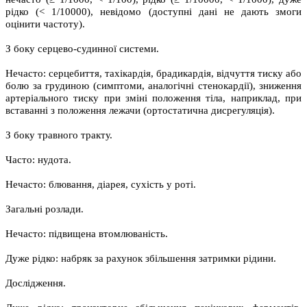
рідко (< 1/10000), невідомо (доступні дані не дають змоги
оцінити частоту).
З боку серцево-судинної системи.
Нечасто: серцебиття, тахікардія, брадикардія, відчуття тиску або
болю за грудиною (симптоми, аналогічні стенокардії), зниження
артеріального тиску при зміні положення тіла, наприклад, при
вставанні з положення лежачи (ортостатична дисрегуляція).
З боку травного тракту.
Часто: нудота.
Нечасто: блювання, діарея, сухість у роті.
Загальні розлади.
Нечасто: підвищена втомлюваність.
Дуже рідко: набряк за рахунок збільшення затримки рідини.
Дослідження.