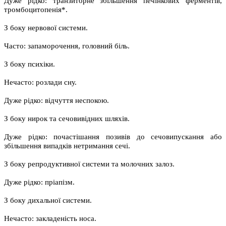
Дуже рідко: транзиторне збільшення печінкових ферментів,
тромбоцитопенія*.
З боку нервової системи.
Часто: запаморочення, головний біль.
З боку психіки.
Нечасто: розлади сну.
Дуже рідко: відчуття неспокою.
З боку нирок та сечовивідних шляхів.
Дуже рідко: почастішання позивів до сечовипускання або
збільшення випадків нетримання сечі.
З боку репродуктивної системи та молочних залоз.
Дуже рідко: пріапізм.
З боку дихальної системи.
Нечасто: закладеність носа.