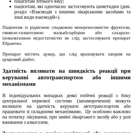
пацієнтам літнього віку;
пацієнтам, які одночасно застосовують циметидин (див.
розділ «Взаємодія з іншими лікарськими засобами та
інші види взаємодій»).
Пацієнтам із рідкісною спадковою непереносимістю фруктози,
глюкозо-галактозною мальабсорбцією або сахаразо-
ізомальтазною недостатністю не слід застосовувати препарат
Ебрантил.
Препарат містить цукор, що слід враховувати хворим на
цукровий діабет.
Здатність впливати на швидкість реакції при
керуванні автотранспортом або іншими
механізмами
В індивідуальних випадках деякі побічні реакції з боку
центральної нервової системи (запаморочення) можуть
впливати на здатність керувати автотранспортом або
працювати зі складними механізмами. Це особливо важливо
на початку лікування, при заміні лікарського засобу або у разі
вживання з алкоголем.