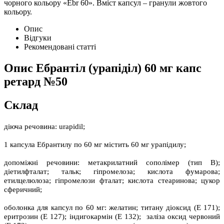
чорного кольору «Ebr 60». Вміст капсул – гранули жовтого
кольору.
Опис
Відгуки
Рекомендовані статті
Опис
Ебрантіл (урапіділ) 60 мг капс
ретард №50
Склад
діюча речовина: urapidil;
1 капсула Ебрантилу по 60 мг містить 60 мг урапідилу;
допоміжні речовини: метакрилатний сополімер (тип В);
діетилфталат; тальк; гіпромелоза; кислота фумарова;
етилцелюлоза; гіпромелози фталат; кислота стеаринова; цукор
сферичний;
оболонка для капсул по 60 мг: желатин; титану діоксид (Е 171);
еритрозин (Е 127); індигокармін (Е 132); заліза оксид червоний