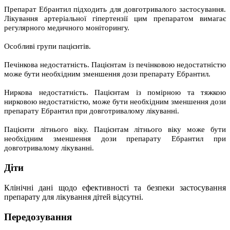
Препарат Ебрантил підходить для довготривалого застосування.
Лікування артеріальної гіпертензії цим препаратом вимагає
регулярного медичного моніторингу.
Особливі групи пацієнтів.
Печінкова недостатність. Пацієнтам із печінковою недостатністю
може бути необхідним зменшення дози препарату Ебрантил.
Ниркова недостатність. Пацієнтам із помірною та тяжкою
нирковою недостатністю, може бути необхідним зменшення дози
препарату Ебрантил при довготривалому лікуванні.
Пацієнти літнього віку. Пацієнтам літнього віку може бути
необхідним зменшення дози препарату Ебрантил при
довготривалому лікуванні.
Діти
Клінічні дані щодо ефективності та безпеки застосування
препарату для лікування дітей відсутні.
Передозування