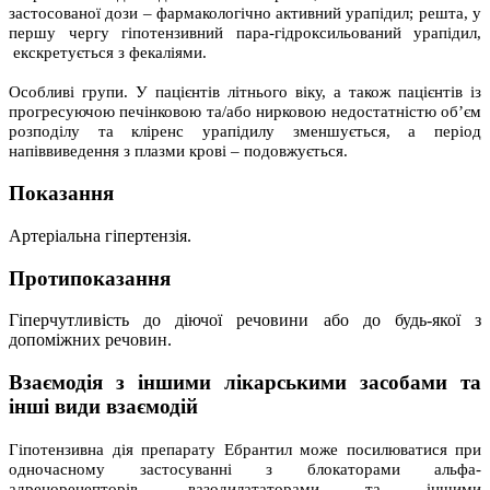
застосованої дози – фармакологічно активний урапідил; решта, у
першу чергу гіпотензивний пара-гідроксильований урапідил,
екскретується з фекаліями.
Особливі групи. У пацієнтів літнього віку, а також пацієнтів із
прогресуючою печінковою та/або нирковою недостатністю об’єм
розподілу та кліренс урапідилу зменшується, а період
напіввиведення з плазми крові – подовжується.
Показання
Артеріальна гіпертензія.
Протипоказання
Гіперчутливість до діючої речовини або до будь-якої з
допоміжних речовин.
Взаємодія з іншими лікарськими засобами та
інші види взаємодій
Гіпотензивна дія препарату Ебрантил може посилюватися при
одночасному застосуванні з блокаторами альфа-
адренорецепторів, вазодилататорами та іншими