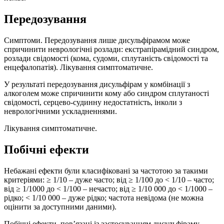
Передозування
Симптоми. Передозування лише дисульфірамом може
спричинити неврологічні розлади: екстрапірамідний синдром,
розлади свідомості (кома, судоми, сплутаність свідомості та
енцефалопатія). Лікування симптоматичне.
У результаті передозування дисульфірам у комбінації з
алкоголем може спричинити кому або синдром сплутаності
свідомості, серцево-судинну недостатність, інколи з
неврологічними ускладненнями.
Лікування симптоматичне.
Побічні ефекти
Небажані ефекти були класифіковані за частотою за такими
критеріями: ≥ 1/10 – дуже часто; від ≥ 1/100 до < 1/10 – часто;
від ≥ 1/1000 до < 1/100 – нечасто; від ≥ 1/10 000 до < 1/1000 –
рідко; < 1/10 000 – дуже рідко; частота невідома (не можна
оцінити за доступними даними).
Побічні ефекти, пов’язані із застосуванням дисульфіраму