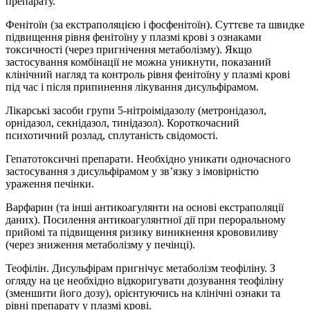
препарату.
Фенітоїн (за екстраполяцією і фосфенітоїн). Суттєве та швидке
підвищення рівня фенітоїну у плазмі крові з ознаками
токсичності (через пригнічення метаболізму). Якщо
застосування комбінації не можна уникнути, показаний
клінічний нагляд та контроль рівня фенітоїну у плазмі крові
під час і після припинення лікування дисульфірамом.
Лікарські засоби групи 5-нітроімідазолу (метронідазол,
орнідазол, секнідазол, тинідазол). Короткочасний
психотичний розлад, сплутаність свідомості.
Гепатотоксичні препарати. Необхідно уникати одночасного
застосування з дисульфірамом у зв’язку з імовірністю
ураження печінки.
Варфарин (та інші антикоагулянти на основі екстраполяції
даних). Посилення антикоагулянтної дії при пероральному
прийомі та підвищення ризику виникнення крововиливу
(через зниження метаболізму у печінці).
Теофілін. Дисульфірам пригнічує метаболізм теофіліну. З
огляду на це необхідно відкоригувати дозування теофіліну
(зменшити його дозу), орієнтуючись на клінічні ознаки та
рівні препарату у плазмі крові.