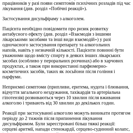
працівників у разі появи симптомів психічних розладів під час
лікування (див. розділ «Побічні реакції»).
Застосування дисульфіраму з алкоголем.
Пацієнта необхідно повідомити про ризик розвитку
антабусного ефекту (див. розділ «Взаємодія з іншими
лікарськими засобами та інші види взаємодій») у разі
одночасного застосування препарату та алкогольних
напоїв, навіть у незначній кількості. Пацієнти повинні бути
уважними щодо вмісту спирту в деяких інших лікарських
засобах (особливо у пероральних розчинах) або в харчових
продуктах, а також при використанні парфюмерно-
косметичних засобів, таких як лосьйони після гоління і
парфуми.
Неприємні симптоми (припливи, еритема, нудота і блювання,
відчуття загального нездужання, тахікардія та артеріальна
гіпотензія) розвиваються через 10 хвилин після вживання
алкоголю і тривають від 30 хвилин до декількох годин.
Реакції при застосуванні алкоголю можуть виникати протягом
періоду до 2 тижнів після припинення лікування
дисульфірамом. Були зареєстровані більш тяжкі реакції:
серцеві аритмії, напади стенокардії, серцево-судинний колапс,