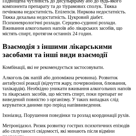
Підвищена чутливість до дисульфіраму або до будь-якого
компонента препарату та до тіурамових сполук. Тяжка
печінкова недостатність. Епілепсія. Ниркова недостатність.
Тяжка дихальна недостатність. Цукровий діабет.
Психоневрологічні розлади. Серцево-судинні розлади.
Вживання алкогольних напоїв або лікарських засобів, що
містять спирт, протягом останніх 24 годин.
Взаємодія з іншими лікарськими
засобами та інші види взаємодії
Комбінації, які не рекомендується застосовувати.
Алкоголь (як напій або допоміжна речовина). Розвиток
антабусної реакції (відчуття жару, почервоніння, блювання,
тахікардія). Необхідно уникати вживання алкогольних напоїв
та лікарських засобів, що містять спирт, поки препарат не
виведений повністю з організму. У таких випадках слід
керуватися даними про період напіввиведення.
Ізоніазид. Порушення поведінки та розлад координації рухів.
Метронідазол. Ризик розвитку гострих психотичних епізодів
або сплутаності свідомості, які минають після відміни