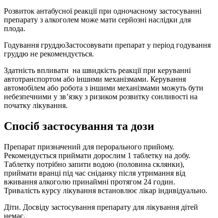
Розвиток антабусної реакції при одночасному застосуванні
препарату з алкоголем може мати серйозні наслідки для
плода.
Годування груддюЗастосовувати препарат у період годування
груддю не рекомендується.
Здатність впливати на швидкість реакції при керуванні
автотранспортом або іншими механізмами. Керування
автомобілем або робота з іншими механізмами можуть бути
небезпечними у зв’язку з ризиком розвитку сонливості на
початку лікування.
Спосіб застосування та дози
Препарат призначений для перорального прийому.
Рекомендується приймати дорослим 1 таблетку на добу.
Таблетку потрібно запити водою (половина склянки),
приймати вранці під час сніданку після утримання від
вживання алкоголю принаймні протягом 24 годин.
Тривалість курсу лікування встановлює лікар індивідуально.
Діти. Досвіду застосування препарату для лікування дітей
немає.