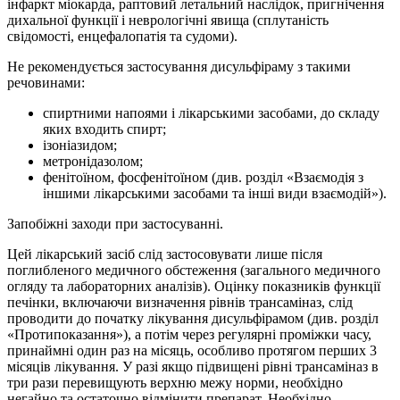
інфаркт міокарда, раптовий летальний наслідок, пригнічення
дихальної функції і неврологічні явища (сплутаність
свідомості, енцефалопатія та судоми).
Не рекомендується застосування дисульфіраму з такими
речовинами:
спиртними напоями і лікарськими засобами, до складу
яких входить спирт;
ізоніазидом;
метронідазолом;
фенітоїном, фосфенітоїном (див. розділ «Взаємодія з
іншими лікарськими засобами та інші види взаємодій»).
Запобіжні заходи при застосуванні.
Цей лікарський засіб слід застосовувати лише після
поглибленого медичного обстеження (загального медичного
огляду та лабораторних аналізів). Оцінку показників функції
печінки, включаючи визначення рівнів трансаміназ, слід
проводити до початку лікування дисульфірамом (див. розділ
«Протипоказання»), а потім через регулярні проміжки часу,
принаймні один раз на місяць, особливо протягом перших 3
місяців лікування. У разі якщо підвищені рівні трансаміназ в
три рази перевищують верхню межу норми, необхідно
негайно та остаточно відмінити препарат. Необхідно