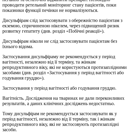
проводити ретельний моніторинг стану пацієнтів, поки
показники функції печінки не нормалізуються.
Дисульфірам слід застосовувати з обережністю пацієнтам з
екземою, спричиненою нікелем, через підвищений ризик
розвитку гепатиту (див. розділ «Побічні реакції»).
Дисульфірам ніколи не слід застосовувати пацієнтам без
їхнього відома.
Застосування дисульфіраму не рекомендується у період
вагітності, незалежно від її терміну, та жінкам
репродуктивного віку, які не користуються протизаплідними
засобами (див. розділ «Застосування у період вагітності або
годування груддю»).
Застосування у період вагітності або годування груддю.
Вагітність. Дослідження на тваринах не дали переконливих
результатів, а даних клінічних досліджень недостатньо.
Тому дисульфірам не рекомендується застосовувати як у
період вагітності, незалежно від її терміну, так і жінкам
репродуктивного віку, які не застосовують протизаплідні
засоби.