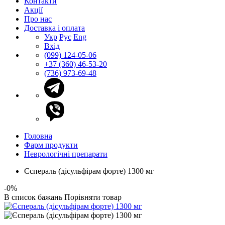
Контакти
Акції
Про нас
Доставка і оплата
Укр
Рус
Eng
Вхід
(099) 124-05-06
+37 (360) 46-53-20
(736) 973-69-48
Головна
Фарм продукти
Неврологічні препарати
Єспераль (дісульфірам форте) 1300 мг
-0%
В список бажань
Порівняти товар