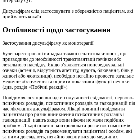
інтервалу QT.
Дисульфірам слід застосовувати з обережністю пацієнтам, які
приймають кокаїн.
Особливості щодо застосування
Застосування дисульфіраму як монотерапії.
Були зареєстровані випадки тяжкої гепатотоксичності, що
призводили до необхідності трансплантації печінки або
летального наслідку. Якщо з’являються попереджувальні
ознаки (астенія, відсутність апетиту, нудота, блювання, біль у
животі або жовтяниця), необхідно негайно провести загальне
медичне обстеження та оцінити показники функції печінки
(див. розділ «Побічні реакції»).
Повідомлялося про випадки сплутаності свідомості, нервово-
психічних розладів, психотичних розладів та галюцинацій під
час лікування дисульфірамом. Лікарі повинні повідомити
пацієнтам про ризик виникнення психотичних розладів і
галюцинацій, навіть якщо вони ніколи не мали подібних
проблем. Лікарі повинні контролювати розвиток симптомів
психічних розладів та рекомендувати пацієнтам і особам, які
за ними доглядають, негайно звернутися до медичних