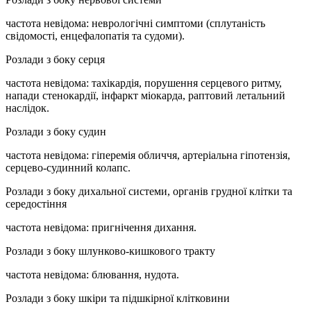
частота невідома: неврологічні симптоми (сплутаність
свідомості, енцефалопатія та судоми).
Розлади з боку серця
частота невідома: тахікардія, порушення серцевого ритму,
напади стенокардії, інфаркт міокарда, раптовий летальний
наслідок.
Розлади з боку судин
частота невідома: гіперемія обличчя, артеріальна гіпотензія,
серцево-судинний колапс.
Розлади з боку дихальної системи, органів грудної клітки та
середостіння
частота невідома: пригнічення дихання.
Розлади з боку шлунково-кишкового тракту
частота невідома: блювання, нудота.
Розлади з боку шкіри та підшкірної клітковини