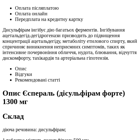
Оплата післяплатою
Оплата онлайн
Передплата на кредитну картку
Дисульфірам інгібує дію багатьох ферментів. Інгібування
ацетальдегід-дегідрогенази призводить до підвищення
концентрації ацетальдегіду, метаболіту етилового спирту, який
спричиняє виникнення неприємних симптомів, таких як
інтенсивне почервоніння обличчя, нудота, блювання, відчуття
дискомфорту, тахікардія та артеріальна гіпотензія.
Опис
Відгуки
Рекомендовані статті
Опис
Єспераль (дісульфірам форте)
1300 мг
Склад
діюча речовина: дисульфірам;