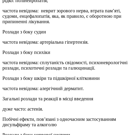
рідко: полінейропатія;
частота невідома: неврит зорового нерва, втрата пам’яті,
судоми, енцефалопатія, яка, як правило, є оборотною при
припиненні лікування.
Розлади з боку судин
частота невідома: артеріальна гіпертензія.
Розлади з боку психіки
частота невідома: сплутаність свідомості, психоневрологічні
розлади, психотичні розлади та галюцинації.
Розлади з боку шкіри та підшкірної клітковини
частота невідома: алергічний дерматит.
Загальні розлади та реакції в місці введення
дуже часто: астенія.
Побічні ефекти, пов’язані з одночасним застосуванням
дисульфіраму та алкоголю
Розлади з боку нервової системи