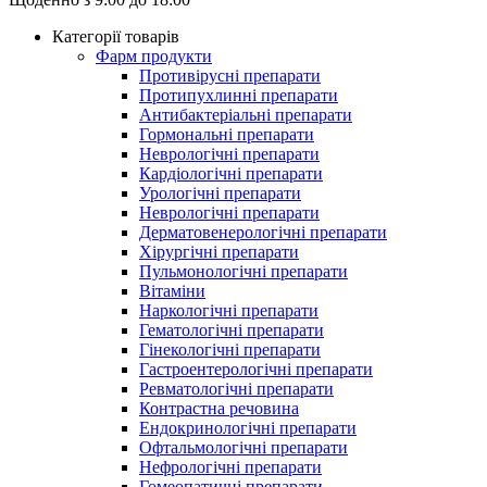
Категорії товарів
Фарм продукти
Противірусні препарати
Протипухлинні препарати
Антибактеріальні препарати
Гормональні препарати
Неврологічні препарати
Кардіологічні препарати
Урологічні препарати
Неврологічні препарати
Дерматовенерологічні препарати
Хірургічні препарати
Пульмонологічні препарати
Вітаміни
Наркологічні препарати
Гематологічні препарати
Гінекологічні препарати
Гастроентерологічні препарати
Ревматологічні препарати
Контрастна речовина
Eндокринологічні препарати
Офтальмологічні препарати
Нефрологічні препарати
Гомеопатичні препарати