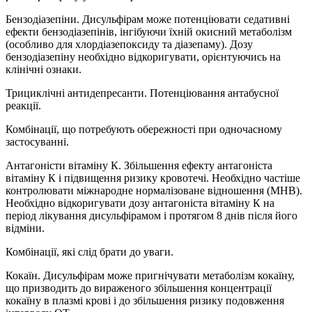
Бензодіазепіни. Дисульфірам може потенціювати седативні
ефекти бензодіазепінів, інгібуючи їхній окисний метаболізм
(особливо для хлордіазепоксиду та діазепаму). Дозу
бензодіазепіну необхідно відкоригувати, орієнтуючись на
клінічні ознаки.
Трициклічні антидепресанти. Потенціювання антабусної
реакції.
Комбінації, що потребують обережності при одночасному
застосуванні.
Антагоністи вітаміну К. Збільшення ефекту антагоніста
вітаміну К і підвищення ризику кровотечі. Необхідно частіше
контролювати міжнародне нормалізоване відношення (МНВ).
Необхідно відкоригувати дозу антагоніста вітаміну К на
період лікування дисульфірамом і протягом 8 днів після його
відміни.
Комбінації, які слід брати до уваги.
Кокаїн. Дисульфірам може пригнічувати метаболізм кокаїну,
що призводить до вираженого збільшення концентрації
кокаїну в плазмі крові і до збільшення ризику подовження