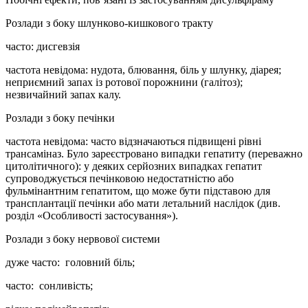
Розлади з боку шлунково-кишкового тракту
часто: дисгевзія
частота невідома: нудота, блювання, біль у шлунку, діарея;
неприємний запах із ротової порожнини (галітоз);
незвичайний запах калу.
Розлади з боку печінки
частота невідома: часто відзначаються підвищені рівні
трансаміназ. Було зареєстровано випадки гепатиту (переважно
цитолітичного): у деяких серйозних випадках гепатит
супроводжується печінковою недостатністю або
фульмінантним гепатитом, що може бути підставою для
трансплантації печінки або мати летальний наслідок (див.
розділ «Особливості застосування»).
Розлади з боку нервової системи
дуже часто: головний біль;
часто: сонливість;