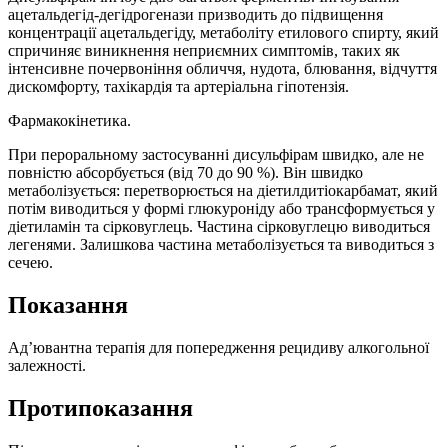
ацетальдегід-дегідрогенази призводить до підвищення
концентрації ацетальдегіду, метаболіту етилового спирту, який
спричиняє виникнення неприємних симптомів, таких як
інтенсивне почервоніння обличчя, нудота, блювання, відчуття
дискомфорту, тахікардія та артеріальна гіпотензія.
Фармакокінетика.
При пероральному застосуванні дисульфірам швидко, але не
повністю абсорбується (від 70 до 90 %). Він швидко
метаболізується: перетворюється на діетилдитіокарбамат, який
потім виводиться у формі глюкуроніду або трансформується у
діетиламін та сірковуглець. Частина сірковуглецю виводиться
легенями. Залишкова частина метаболізується та виводиться з
сечею.
Показання
Ад’ювантна терапія для попередження рецидиву алкогольної
залежності.
Протипоказання