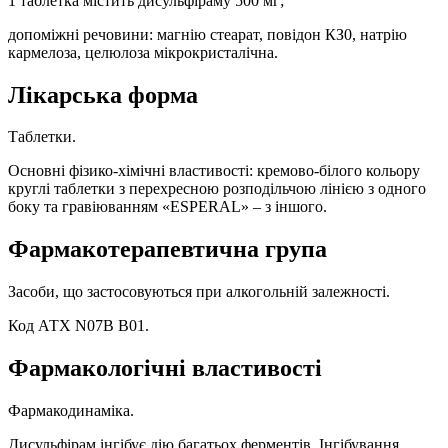
1 таблетка містить дисульфіраму 500 мг;
допоміжні речовини: магнію стеарат, повідон КЗ0, натрію
кармелоза, целюлоза мікрокристалічна.
Лікарська форма
Таблетки.
Основні фізико-хімічні властивості: кремово-білого кольору
круглі таблетки з перехресною розподільчою лінією з одного
боку та гравіюванням «ЕSРЕRАL» – з іншого.
Фармакотерапевтична група
Засоби, що застосовуються при алкогольній залежності.
Код АТХ N07B B01.
Фармакологічні властивості
Фармакодинаміка.
Дисульфірам інгібує дію багатьох ферментів. Інгібування