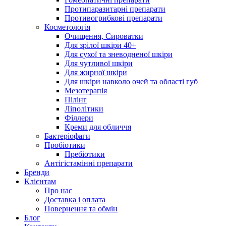
Протипаразитарні препарати
Противогрибкові препарати
Косметологія
Очищення, Сироватки
Для зрілої шкіри 40+
Для сухої та зневодненої шкіри
Для чутливої шкіри
Для жирної шкіри
Для шкіри навколо очей та області губ
Мезотерапія
Пілінг
Ліполітики
Філлери
Креми для обличчя
Бактеріофаги
Пробіотики
Пребіотики
Антігістамінні препарати
Бренди
Клієнтам
Про нас
Доставка і оплата
Повернення та обмін
Блог