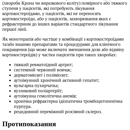
(хвороби Крона чи виразкового коліту) помірного або тяжкого
ступеня у пацієнтів, які потребують лікування
кортикостероїдами, у пацієнтів, які не переносять
кортикостероїди, або у пацієнтів, захворювання яких є
рефрактерним до інших варіантів стандартного лікування
першої лінії.
Як монотерапія або частіше у комбінації з кортикостероїдами
та/або іншими препаратами та процедурами для клінічного
покращення (що може включати зменшення дози або відміну
кортикостероїдів) у частки пацієнтів при таких хворобах:
тяжкий ревматоїдний артрит;
системний червоний вовчак;
дерматоміозит і поліміозит;
аутоімунний хронічний активний гепатит;
вульгарна пухирчатка;
вузликовий поліартеріїт;
аутоімунна гемолітична анемія;
хронічна рефрактерна ідіопатична тромбоцитопенічна
пурпура.
рецидивний переміжний розсіяний склероз.
Протипоказання