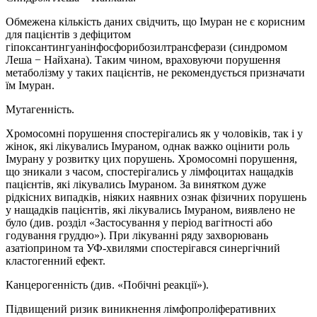
Обмежена кількість даних свідчить, що Імуран не є корисним
для пацієнтів з дефіцитом
гіпоксантингуанінфосфорибозилтрансферази (синдромом
Леша − Найхана). Таким чином, враховуючи порушення
метаболізму у таких пацієнтів, не рекомендується призначати
їм Імуран.
Мутагенність.
Хромосомні порушення спостерігались як у чоловіків, так і у
жінок, які лікувались Імураном, однак важко оцінити роль
Імурану у розвитку цих порушень. Хромосомні порушення,
що зникали з часом, спостерігались у лімфоцитах нащадків
пацієнтів, які лікувались Імураном. За винятком дуже
рідкісних випадків, ніяких наявних ознак фізичних порушень
у нащадків пацієнтів, які лікувались Імураном, виявлено не
було (див. розділ «Застосування у період вагітності або
годування груддю»). При лікуванні ряду захворювань
азатіоприном та УФ-хвилями спостерігався синергічний
кластогенний ефект.
Канцерогенність (див. «Побічні реакції»).
Підвищений ризик виникнення лімфопроліферативних