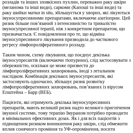
розладів та інших злоякісних пухлин, переважно раку шкіри
(меланома та інші види), саркоми (Капоші та інші види) та
раку шийки матки in situ, збільшується у хворих, які лікуються
імуносупресивними препаратами, включаючи азатіоприн. Цей
ризик більше пов’язаний з інтенсивністю та тривалістю
імуносупресивної терапії, ніж з конкретним препаратом, що
призначається. Є повідомлення про те, що відміна
імуносупресивного лікування призводила до часткового
регресу лімфопроліферативного розладу.
Таким чином, схему лікування, що поєднує декілька
імуносупресантів (включаючи тіопурини), слід застосовувати з
обережністю, оскільки це може призвести до
лімфопроліферативних захворювань, іноді з летальним
наслідком. Комбінація декількох імуносупресантів, які
застосовують одночасно, збільшує ризик розвитку
лімфопроліферативних захворювань, пов’язаних із вірусом
Епштейна – Барр (ВЕБ).
Пацієнти, які отримують декілька імуносупресивних
препаратів, мають великий ризик надто великого пригнічення
імунної системи, тому терапію Імураном потрібно проводити
в мінімальних ефективних дозах. Як і для всіх пацієнтів з
підвищеним ризиком виникнення раку шкіри, слід обмежити
вплив сонячного проміння та УФ-опромінення, носити