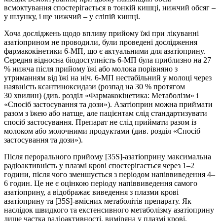
всмоктування спостерігається в тонкій кишці, нижчий обсяг –
у шлунку, і ще нижчий – у сліпій кишці.
Хоча досліджень щодо впливу прийому їжі при лікуванні
азатіоприном не проводили, були проведені дослідження
фармакокінетики 6‑МП, що є актуальними для азатіоприну.
Середня відносна біодоступність 6‑МП була приблизно на 27
% нижча після прийому їжі або молока порівняно з
утриманням від їжі на ніч. 6‑МП нестабільний у молоці через
наявність ксантиноксидази (розпад на 30 % протягом
30 хвилин) (див. розділ «Фармакокінетика: Метаболізм» і
«Спосіб застосування та дози»). Азатіоприн можна приймати
разом з їжею або натще, але пацієнтам слід стандартизувати
спосіб застосування. Препарат не слід приймати разом із
молоком або молочними продуктами (див. розділ «Спосіб
застосування та дози»).
Після перорального прийому [35S]-азатіоприну максимальна
радіоактивність у плазмі крові спостерігається через 1–2
години, після чого зменшується з періодом напіввиведення 4–
6 годин. Це не є оцінкою періоду напіввиведення самого
азатіоприну, а відображає виведення з плазми крові
азатіоприну та [35S]-вмісних метаболітів препарату. Як
наслідок швидкого та екстенсивного метаболізму азатіоприну
лише частка радіоактивності, виміряна у плазмі крові,