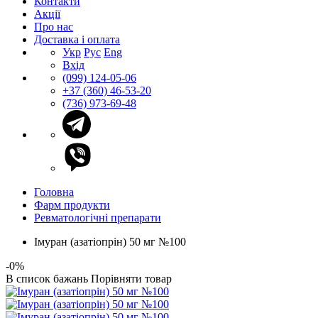
Контакти
Акції
Про нас
Доставка і оплата
Укр
Рус
Eng
Вхід
(099) 124-05-06
+37 (360) 46-53-20
(736) 973-69-48
Головна
Фарм продукти
Ревматологічні препарати
Імуран (азатіопрін) 50 мг №100
-0%
В список бажань
Порівняти товар