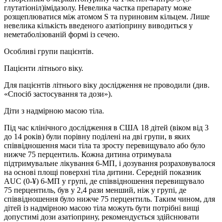
глутатіоніл)імідазолу. Невелика частка препарату може
розщеплюватися між атомом S та пуриновим кільцем. Лише
невелика кількість введеного азатіоприну виводиться у
неметаболізованій формі із сечею.
Особливі групи пацієнтів.
Пацієнти літнього віку.
Для пацієнтів літнього віку дослідження не проводили (див.
«Спосіб застосування та дози»).
Діти з надмірною масою тіла.
Під час клінічного дослідження в США 18 дітей (віком від 3
до 14 років) були порівну поділені на дві групи, в яких
співвідношення маси тіла та зросту перевищувало або було
нижче 75 перцентиль. Кожна дитина отримувала
підтримувальне лікування 6‑МП, і дозування розраховувалося
на основі площі поверхні тіла дитини. Середній показник
AUC (0‑¥) 6‑MП у групі, де співвідношення перевищувало
75 перцентиль, був у 2,4 рази менший, ніж у групі, де
співвідношення було нижче 75 перцентиль. Таким чином, для
дітей із надмірною масою тіла можуть бути потрібні вищі
допустимі дози азатіоприну, рекомендується здійснювати