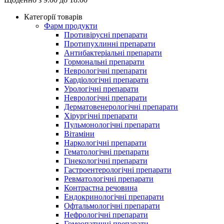
Категорії товарів
Фарм продукти
Противірусні препарати
Протипухлинні препарати
Антибактеріальні препарати
Гормональні препарати
Неврологічні препарати
Кардіологічні препарати
Урологічні препарати
Неврологічні препарати
Дерматовенерологічні препарати
Хірургічні препарати
Пульмонологічні препарати
Вітаміни
Наркологічні препарати
Гематологічні препарати
Гінекологічні препарати
Гастроентерологічні препарати
Ревматологічні препарати
Контрастна речовина
Eндокринологічні препарати
Офтальмологічні препарати
Нефрологічні препарати
Гомеопатичні препарати