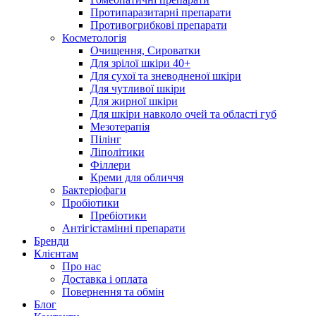
Протипаразитарні препарати
Противогрибкові препарати
Косметологія
Очищення, Сироватки
Для зрілої шкіри 40+
Для сухої та зневодненої шкіри
Для чутливої шкіри
Для жирної шкіри
Для шкіри навколо очей та області губ
Мезотерапія
Пілінг
Ліполітики
Філлери
Креми для обличчя
Бактеріофаги
Пробіотики
Пребіотики
Антігістамінні препарати
Бренди
Клієнтам
Про нас
Доставка і оплата
Повернення та обмін
Блог