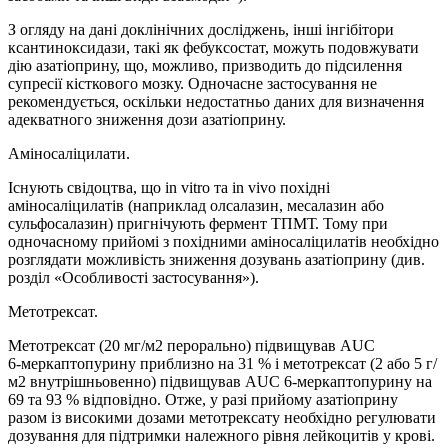
З огляду на дані доклінічних досліджень, інші інгібітори
ксантиноксидази, такі як фебуксостат, можуть подовжувати
дію азатіоприну, що, можливо, призводить до підсилення
супресії кісткового мозку. Одночасне застосування не
рекомендується, оскільки недостатньо даних для визначення
адекватного зниження дози азатіоприну.
Аміносаліцилати.
Існують свідоцтва, що in vitro та in vivo похідні
аміносаліцилатів (наприклад олсалазин, месалазин або
сульфосалазин) пригнічують фермент ТПМТ. Тому при
одночасному прийомі з похідними аміносаліцилатів необхідно
розглядати можливість зниження дозувань азатіоприну (див.
розділ «Особливості застосування»).
Метотрексат.
Метотрексат (20 мг/м2 перорально) підвищував AUC
6‑меркаптопурину приблизно на 31 % і метотрексат (2 або 5 г/
м2 внутрішньовенно) підвищував AUC 6‑меркаптопурину на
69 та 93 % відповідно. Отже, у разі прийому азатіоприну
разом із високими дозами метотрексату необхідно регулювати
дозування для підтримки належного рівня лейкоцитів у крові.