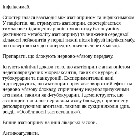
Інфліксимаб.
Спостерігалася взаємодія між азатіоприном та інфліксимабом.
У пацієнтів, які отримують азатіоприн, спостерігається
тимчасове підвищення рівнів нуклеотиду 6-тіогуаніну
(активного метаболіту азатіоприну) та зниження середньої
кількості лейкоцитів у перші тижні після інфузії інфліксимабу,
що повертаються до попередніх значень через 3 місяці.
Препарати, що блокують нервово-м’язову передачу.
Існують клінічні докази того, що азатіоприн є антагоністом
недеполяризуючих міорелаксантів, таких як кураре, d-
тубокурарин та панкуроній. Експериментальні дані
підтверджують, що азатіоприн проявляє зворотний ефект на
нервово-м’язову блокаду, спричинену недеполяризуючими
агентами, такими як d-тубокурарин, і демонструють, що
азатіоприн посилює нервово-м’язову блокаду, спричинену
деполяризуючими агентами, такими як сукцинілхолін (див.
розділ «Особливості застосування»).
Вплив азатіоприну на інші лікарські засоби.
Антикоагулянти.