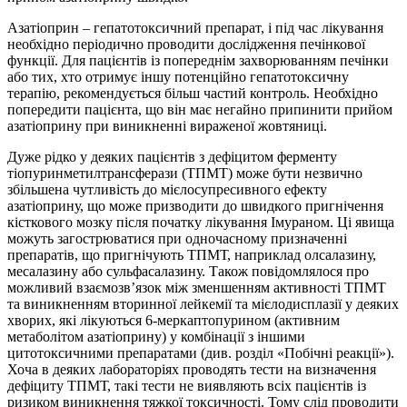
Азатіоприн – гепатотоксичний препарат, і під час лікування
необхідно періодично проводити дослідження печінкової
функції. Для пацієнтів із попереднім захворюванням печінки
або тих, хто отримує іншу потенційно гепатотоксичну
терапію, рекомендується більш частий контроль. Необхідно
попередити пацієнта, що він має негайно припинити прийом
азатіоприну при виникненні вираженої жовтяниці.
Дуже рідко у деяких пацієнтів з дефіцитом ферменту
тіопуринметилтрансферази (ТПМТ) може бути незвично
збільшена чутливість до мієлосупресивного ефекту
азатіоприну, що може призводити до швидкого пригнічення
кісткового мозку після початку лікування Імураном. Ці явища
можуть загострюватися при одночасному призначенні
препаратів, що пригнічують ТПМТ, наприклад олсалазину,
месалазину або сульфасалазину. Також повідомлялося про
можливий взаємозв’язок між зменшенням активності ТПМТ
та виникненням вторинної лейкемії та мієлодисплазії у деяких
хворих, які лікуються 6-меркаптопурином (активним
метаболітом азатіоприну) у комбінації з іншими
цитотоксичними препаратами (див. розділ «Побічні реакції»).
Хоча в деяких лабораторіях проводять тести на визначення
дефіциту ТПМТ, такі тести не виявляють всіх пацієнтів із
ризиком виникнення тяжкої токсичності. Тому слід проводити