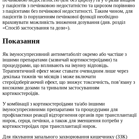
у пацієнтів з печінковою недостатністю та цирозом порівняно
з пацієнтами без печінкової недостатності. Таким чином, для
пацієнтів із порушенням печінкової функції необхідно
враховувати можливість зниження дозування (див. розділ
«Спосіб застосування та дози»).
Показання
Як імуносупресивний антиметаболіт окремо або частіше з
іншими препаратами (зазвичай кортикостероїдами) та
процедурами, що впливають на імунну відповідь.
Терапевтичний ефект може ставати очевидним лише через
декілька тижнів чи місяців і може включати
стероїдзберігаючий ефект, що знижує токсичність, пов’язану з
високими дозами та тривалим застосуванням
кортикостероїдів.
У комбінації з кортикостероїдами та/або іншими
імуносупресивними препаратами та процедурами для
профілактики реакції відторгнення органів при трансплантації
нирок, серця, печінки, а також для зменшення потреби у
кортикостероїдах при трансплантації нирок.
Для лікування запального захворювання кишечнику (ЗЗК)