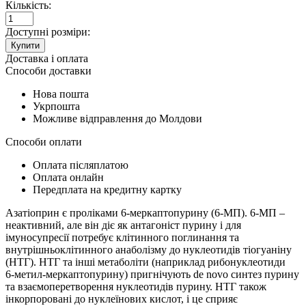
Кількість:
Доступні розміри:
Купити
Доставка і оплата
Способи доставки
Нова пошта
Укрпошта
Можливе відправлення до Молдови
Способи оплати
Оплата післяплатою
Оплата онлайн
Передплата на кредитну картку
Азатіоприн є проліками 6‑меркаптопурину (6‑МП). 6‑МП –
неактивний, але він діє як антагоніст пурину і для
імуносупресії потребує клітинного поглинання та
внутрішньоклітинного анаболізму до нуклеотидів тіогуаніну
(НТГ). НТГ та інші метаболіти (наприклад рибонуклеотиди
6‑метил-меркаптопурину) пригнічують de novo синтез пурину
та взаємоперетворення нуклеотидів пурину. НТГ також
інкорпоровані до нуклеїнових кислот, і це сприяє