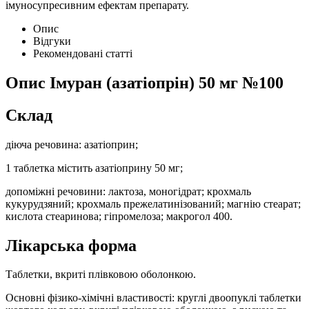
імуносупресивним ефектам препарату.
Опис
Відгуки
Рекомендовані статті
Опис
Імуран (азатіопрін) 50 мг №100
Склад
діюча речовина: азатіоприн;
1 таблетка містить азатіоприну 50 мг;
допоміжні речовини: лактоза, моногідрат; крохмаль
кукурудзяний; крохмаль прежелатинізований; магнію стеарат;
кислота стеаринова; гіпромелоза; макрогол 400.
Лікарська форма
Таблетки, вкриті плівковою оболонкою.
Основні фізико-хімічні властивості: круглі двоопуклі таблетки