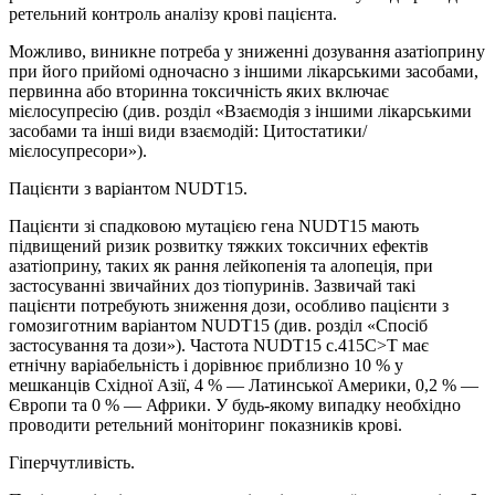
ретельний контроль аналізу крові пацієнта.
Можливо, виникне потреба у зниженні дозування азатіоприну
при його прийомі одночасно з іншими лікарськими засобами,
первинна або вторинна токсичність яких включає
мієлосупресію (див. розділ «Взаємодія з іншими лікарськими
засобами та інші види взаємодій: Цитостатики/
мієлосупресори»).
Пацієнти з варіантом NUDT15.
Пацієнти зі спадковою мутацією гена NUDT15 мають
підвищений ризик розвитку тяжких токсичних ефектів
азатіоприну, таких як рання лейкопенія та алопеція, при
застосуванні звичайних доз тіопуринів. Зазвичай такі
пацієнти потребують зниження дози, особливо пацієнти з
гомозиготним варіантом NUDT15 (див. розділ «Спосіб
застосування та дози»). Частота NUDT15 c.415C>T має
етнічну варіабельність і дорівнює приблизно 10 % у
мешканців Східної Азії, 4 % — Латинської Америки, 0,2 % —
Європи та 0 % — Африки. У будь-якому випадку необхідно
проводити ретельний моніторинг показників крові.
Гіперчутливість.