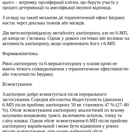
цього – затримку проліферації клітин, що беруть участь у
процесі детермінації та ампліфікації імунної відповіді.
З огляду на такий механізм дії терапевтичний ефект Імурану
настає через декілька тижнів або місяців.
Дія метилнітроімідазолу, метаболіту азатіоприну, але не 6‑МП,
до кінця не з’ясована. Однак у деяких системах він впливає на
активність азатіоприну, якщо порівнювати його з 6‑МП.
Фармакокінетика.
Рівні азатіоприну та 6-меркаптопурину у плазмі крові не
мають чіткого співвідношення з терапевтичною ефективністю
або токсичністю Імурану.
Всмоктування.
Азатіоприн добре всмоктується після перорального
застосування. Середня абсолютна біодоступність (діапазон)
6‑МП після прийому азатіоприну 50 мг становить 47 % (27–80
%). Обсяг всмоктування азатіоприну аналогічний по всьому
шлунково-кишковому тракті, включаючи шлунок, тонку та
сліпу кишки. Однак обсяг всмоктування 6‑МП після прийому
азатіоприну варіабельний і може бути відмінним у різних
місцях всмоктування, при цьому найвищий обсяг