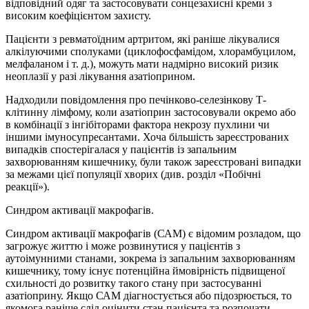
відповідний одяг та застосовувати сонцезахисні креми з
високим коефіцієнтом захисту.
Пацієнти з ревматоїдним артритом, які раніше лікувалися
алкілуючими сполуками (циклофосфамідом, хлорамбуцилом,
мелфаланом і т. д.), можуть мати надмірно високий ризик
неоплазії у разі лікування азатіоприном.
Надходили повідомлення про печінково-селезінкову Т-
клітинну лімфому, коли азатіоприн застосовували окремо або
в комбінації з інгібіторами фактора некрозу пухлини чи
іншими імуносупресантами. Хоча більшість зареєстрованих
випадків спостерігалася у пацієнтів із запальним
захворюванням кишечнику, були також зареєстровані випадки
за межами цієї популяції хворих (див. розділ «Побічні
реакції»).
Синдром активації макрофагів.
Синдром активації макрофагів (САМ) є відомим розладом, що
загрожує життю і може розвинутися у пацієнтів з
аутоімунними станами, зокрема із запальним захворюванням
кишечнику, тому існує потенційна ймовірність підвищеної
схильності до розвитку такого стану при застосуванні
азатіоприну. Якщо САМ діагностується або підозрюється, то
якомога раніше слід оцінити стан пацієнта та розпочати