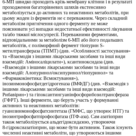
6‑МП швидко проходить крізь мембрану клітини і в результаті
проходження багаторівневих шляхів екстенсивно
метаболізується до активних та неактивних метаболітів, при
цьому жоден із ферментів не є переважним. Через складний
метаболізм пригнічення одного ферменту не може
пояснювати усі випадки недостатньої ефективності лікування
та/або тяжкої мієлосупресії. Переважними ферментами,
відповідальними за метаболізм 6‑МП або його подальших
метаболітів, є поліморфний фермент тіопурин S-
метилтрансфераза (ТПМТ) (див. «Особливості застосування»
та «Взаємодія з іншими лікарськими засобами та інші види
взаємодій: Аміносаліцилати»), ксантиноксидаза (див.
«Взаємодія з іншими лікарськими засобами та інші види
взаємодій: Алопуринол/оксипуринол/тіопуринол» та
«Фармакокінетика: Всмоктування»),
інозинмонофосфатдегідрогеназа (ІМФДГ) (див. «Взаємодія з
іншими лікарськими засобами та інші види взаємодій:
Рибавірин») та гіпоксантингуанінфосфорибозилтрансфераза
(ГФРТ). Інші ферменти, що беруть участь у формуванні
активних та неактивних метаболітів:
гуанозинмонофосфатсинтетаза (ГМФС, що утворює НТГ) та
інозинтрифосфатпірофосфатаза (ІТФ-аза). Сам азатіоприн
також метаболізується альдегідоксидазою, утворюючи
8‑гідроксиазатіоприн, що може бути активним. Також існують
численні неактивні метаболіти, що утворюються іншими