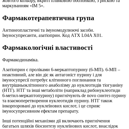
жовтого кольору, вкриті плівковою оболонкою, з рискою та
маркуванням «ІМ 5».
Фармакотерапевтична група
Антинеопластичні та імуномодулюючі засоби.
Імуносупресанти, азатіоприн. Код АТХ L04A X01.
Фармакологічні властивості
Фармакодинаміка.
Азатіоприн є проліками 6‑меркаптопурину (6‑МП). 6‑МП –
неактивний, але він діє як антагоніст пурину і для
імуносупресії потребує клітинного поглинання та
внутрішньоклітинного анаболізму до нуклеотидів тіогуаніну
(НТГ). НТГ та інші метаболіти (наприклад рибонуклеотиди
6‑метил-меркаптопурину) пригнічують de novo синтез пурину
та взаємоперетворення нуклеотидів пурину. НТГ також
інкорпоровані до нуклеїнових кислот, і це сприяє
імуносупресивним ефектам препарату.
Інші потенційні механізми дії включають пригнічення
багатьох шляхів біосинтезу нуклеїнових кислот, внаслідок