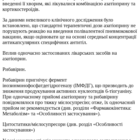
введенні її хворим, які лікувалися комбінацією азатіоприну та
кортикостероїдів.
За даними невеликого клінічного дослідження було
встановлено, що стандартні терапевтичні дози азатіоприну не
порушують реакцію на введення полівалентної пневмококової
вакцини, якщо оцінювати це на основі середньої концентрації
антикапсулярних специфічних антитіл.
Вплив одночасно застосованих лікарських засобів на
азатіоприн.
Рибавірин.
Рибавірин пригнічує фермент
інозинмонофосфатдегідрогеназу (ІМФДГ), що призводить до
зниження продукування активних нуклеотидів 6‑тіогуаніну.
При одночасному прийомі азатіоприну та рибавірину
повідомлялося про тяжку мієлосупресію; отже, їх одночасний
прийом не рекомендується (див. розділи «Фармакокінетика:
Метаболізм» та «Особливості застосування»).
Цитостатики/мієлосупресори (див. розділ «Особливості
застосування»)