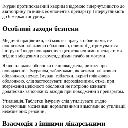
Імуран протипоказаний хворим з відомою гіперчутливістю до
азатіоприну та інших компонентів препарату. Гіперчутливість
до 6-меркаптопурину.
Особливі заходи безпеки
Медичні працівники, які мають справу з таблетками, не
покритими плівковою оболонкою, повинні дотримуватися
інструкції щодо поводження з цитотоксичними препаратами
згідно з місцевими рекомендаціями та/або вимогами.
Якщо плівкова оболонка не пошкоджена, ризику при
поводженні з Імураном, таблетками, вкритими плівковою
оболонкою, немає. Імуран, таблетки, вкриті плівковою
оболонкою, слід застосовувати нерозділеними, отже, при
збереженні цілісності оболонки не потрібно вживати
додаткових запобіжних заходів при поводженні з препаратом.
Утилізація. Таблетки Імурану слід утилізувати згідно
з існуючими місцевими нормативними вимогами до утилізації
небезпечних речовин.
Взаємодія з іншими лікарськими