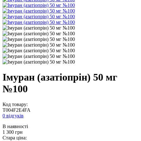
Імуран (азатіопрін) 50 мг
№100
Код товару:
T004F2E4FA
0 відгуків
В наявності
1 300
грн
Стара ціна: