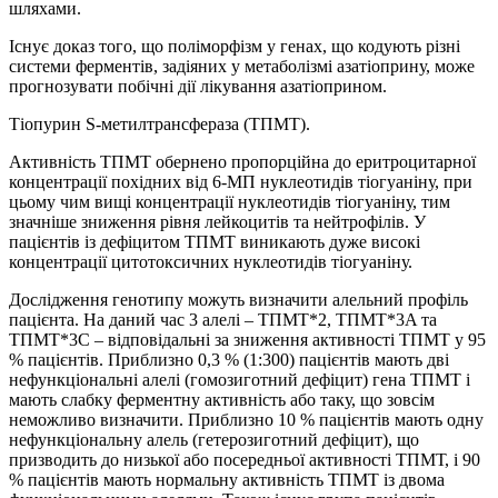
шляхами.
Існує доказ того, що поліморфізм у генах, що кодують різні
системи ферментів, задіяних у метаболізмі азатіоприну, може
прогнозувати побічні дії лікування азатіоприном.
Тіопурин S-метилтрансфераза (ТПМТ).
Активність ТПМТ обернено пропорційна до еритроцитарної
концентрації похідних від 6‑МП нуклеотидів тіогуаніну, при
цьому чим вищі концентрації нуклеотидів тіогуаніну, тим
значніше зниження рівня лейкоцитів та нейтрофілів. У
пацієнтів із дефіцитом ТПМТ виникають дуже високі
концентрації цитотоксичних нуклеотидів тіогуаніну.
Дослідження генотипу можуть визначити алельний профіль
пацієнта. На даний час 3 алелі – TПMT*2, TПMT*3A та
TПMT*3C – відповідальні за зниження активності ТПМТ у 95
% пацієнтів. Приблизно 0,3 % (1:300) пацієнтів мають дві
нефункціональні алелі (гомозиготний дефіцит) гена ТПМТ і
мають слабку ферментну активність або таку, що зовсім
неможливо визначити. Приблизно 10 % пацієнтів мають одну
нефункціональну алель (гетерозиготний дефіцит), що
призводить до низької або посередньої активності ТПМТ, і 90
% пацієнтів мають нормальну активність ТПМТ із двома