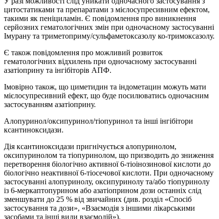
У разі можливості слід уникати одночасного застосування з
цитостатиками та препаратами з мієлосупресивним ефектом,
такими як пеніциламін. Є повідомлення про виникнення
серйозних гематологічних змін при одночасному застосуванні
Імурану та триметоприму/сульфаметоксазолу ко-тримоксазолу.
Є також повідомлення про можливий розвиток
гематологічних відхилень при одночасному застосуванні
азатіоприну та інгібіторів АПФ.
Імовірно також, що циметидин та індометацин можуть мати
мієлосупресивний ефект, що буде посилюватись одночасним
застосуванням азатіоприну.
Алопуринол/оксипуринол/тіопуринол та інші інгібітори
ксантиноксидази.
Дія ксантиноксидази пригнічується алопуринолом,
оксипуринолом та тіопуринолом, що призводить до зниження
перетворення біологічно активної 6‑тіоінозинової кислоти до
біологічно неактивної 6‑тіосечової кислоти. При одночасному
застосуванні алопуринолу, оксипуринолу та/або тіопуринолу
із 6‑меркаптопурином або азатіоприном дози останніх слід
зменшувати до 25 % від звичайних (див. розділ «Спосіб
застосування та дози», «Взаємодія з іншими лікарськими
засобами та інші види взаємодій»).