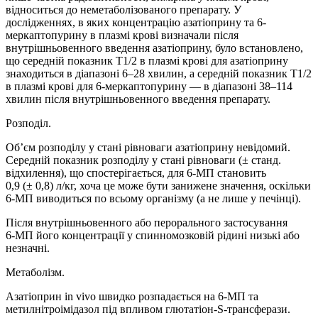
відноситься до неметаболізованого препарату. У
дослідженнях, в яких концентрацію азатіоприну та 6-
меркаптопурину в плазмі крові визначали після
внутрішньовенного введення азатіоприну, було встановлено,
що середній показник T1/2 в плазмі крові для азатіоприну
знаходиться в діапазоні 6–28 хвилин, а середній показник T1/2
в плазмі крові для 6-меркаптопурину — в діапазоні 38–114
хвилин після внутрішньовенного введення препарату.
Розподіл.
Об’єм розподілу у стані рівноваги азатіоприну невідомий.
Середній показник розподілу у стані рівноваги (± станд.
відхилення), що спостерігається, для 6‑МП становить
0,9 (± 0,8) л/кг, хоча це може бути занижене значення, оскільки
6‑МП виводиться по всьому організму (а не лише у печінці).
Після внутрішньовенного або перорального застосування
6‑МП його концентрації у спинномозковій рідині низькі або
незначні.
Метаболізм.
Азатіоприн in vivo швидко розпадається на 6‑МП та
метилнітроімідазол під впливом глютатіон-S‑трансферази.