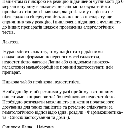
Пацієнтам із підозрою на реакцію підвищеної чутливості до 6-
меркаптопурину в анамнезі не слід застосовувати його
проліки азатіоприн і навпаки, якщо тільки у пацієнта не
підтверджена гіперчутливість до певного препарату, що
спричинив таку реакцію, і виключена підвищена чутливість
до інших препаратів шляхом проведення алергологічних
тестів.
Лактоза.
Імуран містить лактозу, тому пацієнти з рідкісними
спадковими формами непереносимості галактози,
недостатністю лактози Лаппа або синдромом глюкозо-
галактозної мальабсорбції не повинні застосовувати цей
препарат.
Ниркова та/або печінкова недостатність.
Необхідно бути обережними у разі прийому азатіоприну
пацієнтами з нирковою та/або печінковою недостатністю.
Необхідно розглядати можливість зниження початкового
дозування для таких пацієнтів та ретельно слідкувати за
гематологічною відповіддю (див. розділи «Фармакокінетика»
та «Спосіб застосування та дози»).
Синдром Леша − Найхана.