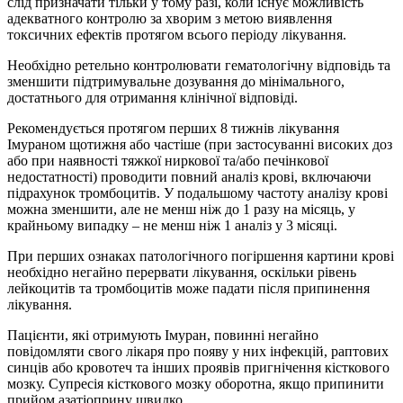
слід призначати тільки у тому разі, коли існує можливість
адекватного контролю за хворим з метою виявлення
токсичних ефектів протягом всього періоду лікування.
Необхідно ретельно контролювати гематологічну відповідь та
зменшити підтримувальне дозування до мінімального,
достатнього для отримання клінічної відповіді.
Рекомендується протягом перших 8 тижнів лікування
Імураном щотижня або частіше (при застосуванні високих доз
або при наявності тяжкої ниркової та/або печінкової
недостатності) проводити повний аналіз крові, включаючи
підрахунок тромбоцитів. У подальшому частоту аналізу крові
можна зменшити, але не менш ніж до 1 разу на місяць, у
крайньому випадку – не менш ніж 1 аналіз у 3 місяці.
При перших ознаках патологічного погіршення картини крові
необхідно негайно перервати лікування, оскільки рівень
лейкоцитів та тромбоцитів може падати після припинення
лікування.
Пацієнти, які отримують Імуран, повинні негайно
повідомляти свого лікаря про появу у них інфекцій, раптових
синців або кровотеч та інших проявів пригнічення кісткового
мозку. Супресія кісткового мозку оборотна, якщо припинити
прийом азатіоприну швидко.