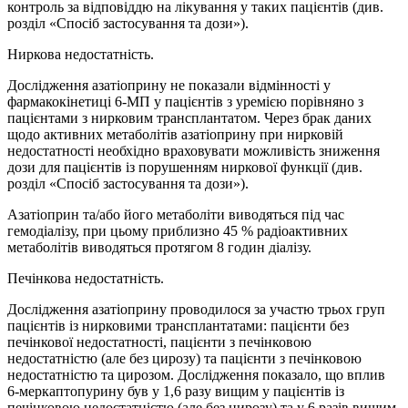
контроль за відповіддю на лікування у таких пацієнтів (див.
розділ «Спосіб застосування та дози»).
Ниркова недостатність.
Дослідження азатіоприну не показали відмінності у
фармакокінетиці 6‑МП у пацієнтів з уремією порівняно з
пацієнтами з нирковим трансплантатом. Через брак даних
щодо активних метаболітів азатіоприну при нирковій
недостатності необхідно враховувати можливість зниження
дози для пацієнтів із порушенням ниркової функції (див.
розділ «Спосіб застосування та дози»).
Азатіоприн та/або його метаболіти виводяться під час
гемодіалізу, при цьому приблизно 45 % радіоактивних
метаболітів виводяться протягом 8 годин діалізу.
Печінкова недостатність.
Дослідження азатіоприну проводилося за участю трьох груп
пацієнтів із нирковими трансплантатами: пацієнти без
печінкової недостатності, пацієнти з печінковою
недостатністю (але без цирозу) та пацієнти з печінковою
недостатністю та цирозом. Дослідження показало, що вплив
6‑меркаптопурину був у 1,6 разу вищим у пацієнтів із
печінковою недостатністю (але без цирозу) та у 6 разів вищим