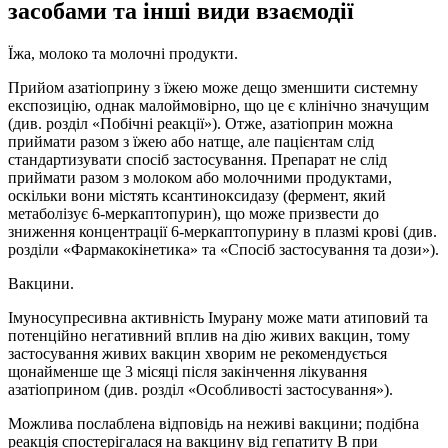
засобами та інші види взаємодії
Їжа, молоко та молочні продукти.
Прийом азатіоприну з їжею може дещо зменшити системну
експозицію, однак малоймовірно, що це є клінічно значущим
(див. розділ «Побічні реакції»). Отже, азатіоприн можна
приймати разом з їжею або натще, але пацієнтам слід
стандартизувати спосіб застосування. Препарат не слід
приймати разом з молоком або молочними продуктами,
оскільки вони містять ксантиноксидазу (фермент, який
метаболізує 6-меркаптопурин), що може призвести до
зниження концентрації 6-меркаптопурину в плазмі крові (див.
розділи «Фармакокінетика» та «Спосіб застосування та дози»).
Вакцини.
Імуносупресивна активність Імурану може мати атиповий та
потенційно негативний вплив на дію живих вакцин, тому
застосування живих вакцин хворим не рекомендується
щонайменше ще 3 місяці після закінчення лікування
азатіоприном (див. розділ «Особливості застосування»).
Можлива послаблена відповідь на неживі вакцини; подібна
реакція спостерігалася на вакцину від гепатиту В при