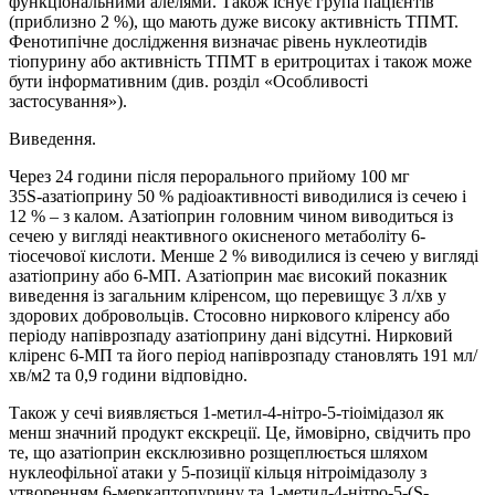
функціональними алелями. Також існує група пацієнтів
(приблизно 2 %), що мають дуже високу активність ТПМТ.
Фенотипічне дослідження визначає рівень нуклеотидів
тіопурину або активність ТПМТ в еритроцитах і також може
бути інформативним (див. розділ «Особливості
застосування»).
Виведення.
Через 24 години після перорального прийому 100 мг
35S‑азатіоприну 50 % радіоактивності виводилися із сечею і
12 % – з калом. Азатіоприн головним чином виводиться із
сечею у вигляді неактивного окисненого метаболіту 6-
тіосечової кислоти. Менше 2 % виводилися із сечею у вигляді
азатіоприну або 6‑МП. Азатіоприн має високий показник
виведення із загальним кліренсом, що перевищує 3 л/хв у
здорових добровольців. Стосовно ниркового кліренсу або
періоду напіврозпаду азатіоприну дані відсутні. Нирковий
кліренс 6‑МП та його період напіврозпаду становлять 191 мл/
хв/м2 та 0,9 години відповідно.
Також у сечі виявляється 1-метил-4-нітро-5-тіоімідазол як
менш значний продукт екскреції. Це, ймовірно, свідчить про
те, що азатіоприн ексклюзивно розщеплюється шляхом
нуклеофільної атаки у 5-позиції кільця нітроімідазолу з
утворенням 6-меркаптопурину та 1-метил-4-нітро-5-(S-