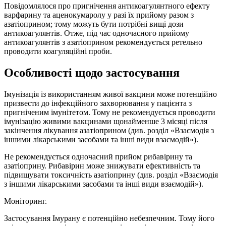
Повідомлялося про пригнічення антикоагулянтного ефекту
варфарину та аценокумаролу у разі їх прийому разом з
азатіоприном; тому можуть бути потрібні вищі дози
антикоагулянтів. Отже, під час одночасного прийому
антикоагулянтів з азатіоприном рекомендується ретельно
проводити коагуляційні проби.
Особливості щодо застосування
Імунізація із використанням живої вакцини може потенційно
призвести до інфекційного захворювання у пацієнта з
пригніченим імунітетом. Тому не рекомендується проводити
імунізацію живими вакцинами щонайменше 3 місяці після
закінчення лікування азатіоприном (див. розділ «Взаємодія з
іншими лікарськими засобами та інші види взаємодій»).
Не рекомендується одночасний прийом рибавірину та
азатіоприну. Рибавірин може знижувати ефективність та
підвищувати токсичність азатіоприну (див. розділ «Взаємодія
з іншими лікарськими засобами та інші види взаємодій»).
Моніторинг.
Застосування Імурану є потенційно небезпечним. Тому його