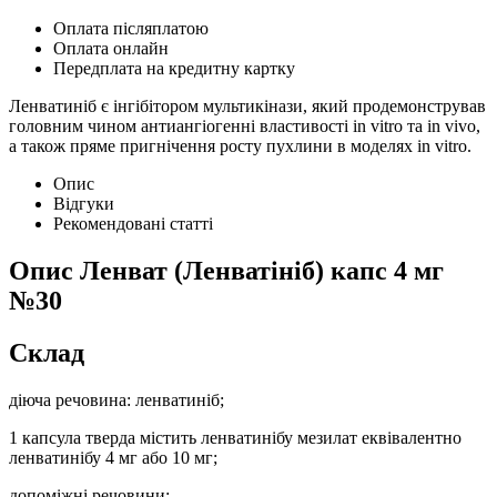
Оплата післяплатою
Оплата онлайн
Передплата на кредитну картку
Ленватиніб є інгібітором мультикінази, який продемонстрував
головним чином антиангіогенні властивості in vitro та in vivo,
а також пряме пригнічення росту пухлини в моделях in vitro.
Опис
Відгуки
Рекомендовані статті
Опис
Ленват (Ленватініб) капс 4 мг
№30
Склад
діюча речовина: ленватиніб;
1 капсула тверда містить ленватинібу мезилат еквівалентно
ленватинібу 4 мг або 10 мг;
допоміжні речовини: