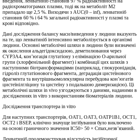
введення, ленватиніб становив 97 % радіоактивності на
радіохроматограмах плазми, тоді як на метаболіт М2
припадало ще 2,5 %. Виходячи з AUC(0 – inf), ленватиніб
становив 60 % і 64 % загальної радіоактивності у плазмі та
крові відповідно.
Дані дослідження балансу маси/виведення у людини вказують
на те, що ленватиніб інтенсивно метаболізується в організмі
людини. Основні метаболічні шляхи в людини були визначені
як окислення альдегідоксидазою, деметилювання через
CYP3A4, кон’югація глутатіону з елімінацією O-арильної
групи (хлорфенільний фрагмент) і комбінації цих шляхів з
наступними біотрансформаціями (наприклад, глюкуронідація,
гідроліз глутатіонового фрагмента, деградація цистеїнового
фрагмента та внутрішньомолекулярна перебудова кон’югатів
цистеїнілгліцину та цистеїну з подальшою димеризацією). Ці
метаболічні шляхи in vivo узгоджуються з даними, наданими в
дослідженнях in vitro з використанням біоматеріалів людини.
Дослідження транспортера in vitro
Для наступних транспортерів, OAT1, OAT3, OATP1B1, OCT1,
OCT2 і BSEP, клінічно значуще інгібування було виключено
на основі граничного значення IC50> 50 × Cmax,незв’язаний.
Ленватиніб продемонстрував відсутність інгібіторної