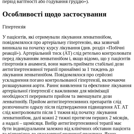
період вагітності або годування груддю»).
Особливості щодо застосування
Гіпертензія
У пацієнтів, які отримували лікування ленватинібом,
повідомлялося про артеріальну гіпертензію, яка зазвичай
виникала на початку курсу лікування (див. розділ «Побічні
реакції»). Артеріальний тиск (АТ) слід ретельно контролювати
перед лікуванням ленватинібом і, якщо відомо, що у пацієнтів
гіпертонія в анамнезі, вони мають приймати стабільні дози
антигіпертензивної терапії принаймні за 1 тиждень до
лікування ленватинібом. Повідомлялося про серйозні
ускладнення погано контрольованої гіпертензії, включаючи
розшарування аорти. Раннє виявлення та ефективне лікування
артеріальної гіпертензії є важливими для мінімізації
необхідності переривати прийом та зменшувати дози
ленватинібу. Прийом антигіпертензивних препаратів слід
розпочинати одразу після підтвердження підвищення АТ. АТ
слід контролювати після 1 тижня від початку лікування
ленватинібом, далі кожні 2 тижні протягом перших 2 місяців,
а надалі – щомісяця. Вибір антигіпертензивної терапії має
бути індивідуальним залежно від клінічних обставин пацієнта
та відповідно до стандартної медичної практики. Якщо