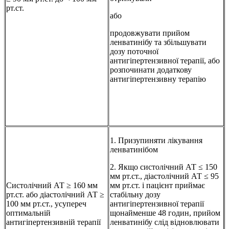
рт.ст.
або
продовжувати прийом
ленватинібу та збільшувати
дозу поточної
антигіпертензивної терапії, або
розпочинати додаткову
антигіпертензивну терапію
1. Призупиняти лікування
ленватинібом
2. Якщо систолічний АТ ≤ 150
мм рт.ст., діастолічний АТ ≤ 95
Систолічний АТ ≥ 160 мм
мм рт.ст. і пацієнт приймає
рт.ст. або діастолічний АТ ≥
стабільну дозу
100 мм рт.ст., усупереч
антигіпертензивної терапії
оптимальній
щонайменше 48 годин, прийом
антигіпертензивній терапії
ленватинібу слід відновлювати