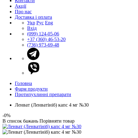
Контакти
Акції
Про нас
Доставка і оплата
Укр
Рус
Eng
Вхід
(099) 124-05-06
+37 (360) 46-53-20
(736) 973-69-48
Головна
Фарм продукти
Протипухлинні препарати
Ленват (Ленватініб) капс 4 мг №30
-0%
В список бажань
Порівняти товар