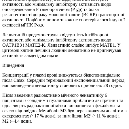
активності або мінімальну інгібіторну активність щодо
опосередкованої P-глікопротеїном (P-gp) та білка
резистентності до раку молочної залози (BCRP) транспортної
активності. Подібним чином також не спостерігалося індукції
експресії мРНК P-gp.
Ленватиніб продемонстрував відсутність інгібіторної
активності або мінімальну інгібіторну активність щодо
OATP1B3 і MATE2-K. Ленватиніб слабко інгібує MATE1. У
цитозолі клітин печінки людини ленватиніб не пригнічував
активність альдегідоксидази.
Виведення
Концентрації у плазмі крові знижуються біекспоненціально
після Cmax. Середній термінальний експоненціальний період
напіввиведення ленватинібу становить приблизно 28 годин.
Після введення радіоактивно міченого ленватинібу 6
пацієнтам із солідними пухлинами приблизно дві третини та
одна чверть радіоактивної мітки виводилися з фекаліями та
сечею відповідно. Метаболіт МЗ був переважаючим аналітом в
екскрементах (~17 % дози), за ним йшли М2’ (~11 % дози) і
М2 (~4,4 дози).