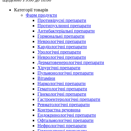
Категорії товарів
Фарм продукти
Противірусні препарати
Протипухлинні препарати
Антибактеріальні препарати
Гормональні препарати
Неврологічні препарати
Кардіологічні препарати
Урологічні препарати
Неврологічні препарати
Дерматовенерологічні препарати
Хірургічні препарати
Пульмонологічні препарати
Вітаміни
Наркологічні препарати
Гематологічні препарати
Гінекологічні препарати
Гастроентерологічні препарати
Ревматологічні препарати
Контрастна речовина
Eндокринологічні препарати
Офтальмологічні препарати
Нефрологічні препарати
Гомеопатичні препарати