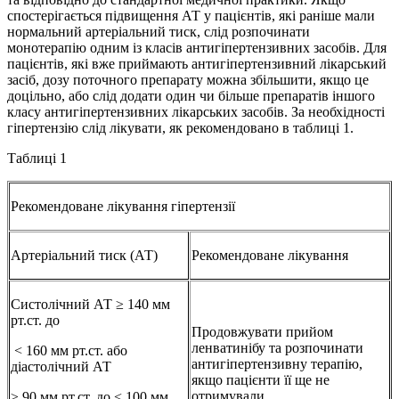
спостерігається підвищення АТ у пацієнтів, які раніше мали
нормальний артеріальний тиск, слід розпочинати
монотерапію одним із класів антигіпертензивних засобів. Для
пацієнтів, які вже приймають антигіпертензивний лікарський
засіб, дозу поточного препарату можна збільшити, якщо це
доцільно, або слід додати один чи більше препаратів іншого
класу антигіпертензивних лікарських засобів. За необхідності
гіпертензію слід лікувати, як рекомендовано в таблиці 1.
Таблиці 1
Рекомендоване лікування гіпертензії
Артеріальний тиск (АТ)
Рекомендоване лікування
Систолічний АТ ≥ 140 мм
рт.ст. до
Продовжувати прийом
ленватинібу та розпочинати
< 160 мм рт.ст. або
антигіпертензивну терапію,
діастолічний АТ
якщо пацієнти її ще не
отримували
≥ 90 мм рт.ст. до < 100 мм