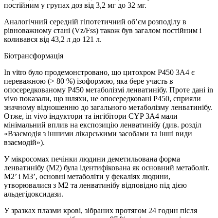
постійним у групах доз від 3,2 мг до 32 мг.
Аналогічний середній гіпотетичний об’єм розподілу в
рівноважному стані (Vz/Fss) також був загалом постійним і
коливався від 43,2 л до 121 л.
Біотрансформація
In vitro було продемонстровано, що цитохром P450 3A4 є
переважною (> 80 %) ізоформою, яка бере участь в
опосередкованому P450 метаболізмі ленватинібу. Проте дані in
vivo показали, що шляхи, не опосередковані P450, сприяли
значному відношенню до загального метаболізму ленватинібу.
Отже, in vivo індуктори та інгібітори CYP 3A4 мали
мінімальний вплив на експозицію ленватинібу (див. розділ
«Взаємодія з іншими лікарськими засобами та інші види
взаємодій»).
У мікросомах печінки людини деметильована форма
ленватинібу (М2) була ідентифікована як основний метаболіт.
M2’ і M3’, основні метаболіти у фекаліях людини,
утворювалися з M2 та ленватинібу відповідно під дією
альдегідоксидази.
У зразках плазми крові, зібраних протягом 24 годин після