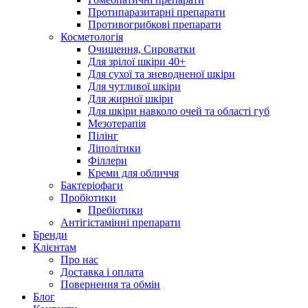
Протипаразитарні препарати
Противогрибкові препарати
Косметологія
Очищення, Сироватки
Для зрілої шкіри 40+
Для сухої та зневодненої шкіри
Для чутливої шкіри
Для жирної шкіри
Для шкіри навколо очей та області губ
Мезотерапія
Пілінг
Ліполітики
Філлери
Креми для обличчя
Бактеріофаги
Пробіотики
Пребіотики
Антігістамінні препарати
Бренди
Клієнтам
Про нас
Доставка і оплата
Повернення та обмін
Блог