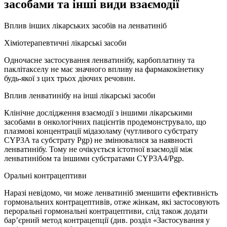
засобами та інші види взаємодії
Вплив інших лікарських засобів на ленватиніб
Хіміотерапевтичні лікарські засоби
Одночасне застосування ленватинібу, карбоплатину та
паклітакселу не має значного впливу на фармакокінетику
будь-якої з цих трьох діючих речовин.
Вплив ленватинібу на інші лікарські засоби
Клінічне дослідження взаємодії з іншими лікарськими
засобами в онкологічних пацієнтів продемонструвало, що
плазмові концентрації мідазоламу (чутливого субстрату
CYP3A та субстрату Pgp) не змінювалися за наявності
ленватинібу. Тому не очікується істотної взаємодії між
ленватинібом та іншими субстратами CYP3A4/Pgp.
Оральні контрацептиви
Наразі невідомо, чи може ленватиніб зменшити ефективність
гормональних контрацептивів, отже жінкам, які застосовують
пероральні гормональні контрацептиви, слід також додати
бар’єрний метод контрацепції (див. розділ «Застосування у