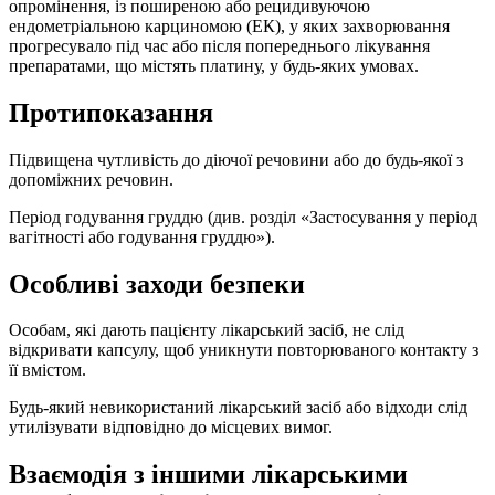
опромінення, із поширеною або рецидивуючою
ендометріальною карциномою (ЕК), у яких захворювання
прогресувало під час або після попереднього лікування
препаратами, що містять платину, у будь-яких умовах.
Протипоказання
Підвищена чутливість до діючої речовини або до будь-якої з
допоміжних речовин.
Період годування груддю (див. розділ «Застосування у період
вагітності або годування груддю»).
Особливі заходи безпеки
Особам, які дають пацієнту лікарський засіб, не слід
відкривати капсулу, щоб уникнути повторюваного контакту з
її вмістом.
Будь-який невикористаний лікарський засіб або відходи слід
утилізувати відповідно до місцевих вимог.
Взаємодія з іншими лікарськими