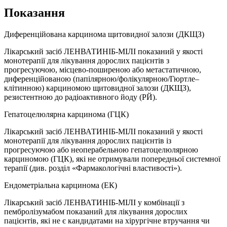
Показання
Диференційована карцинома щитовидної залози (ДКЩЗ)
Лікарський засіб ЛЕНВАТИНІБ-МІЛІ показаний у якості
монотерапії для лікування дорослих пацієнтів з
прогресуючою, місцево-поширеною або метастатичною,
диференційованою (папілярною/фолікулярною/Гюртле–
клітинною) карциномою щитовидної залози (ДКЩЗ),
резистентною до радіоактивного йоду (РЙ).
Гепатоцелюлярна карцинома (ГЦК)
Лікарський засіб ЛЕНВАТИНІБ-МІЛІ показаний у якості
монотерапії для лікування дорослих пацієнтів із
прогресуючою або неоперабельною гепатоцелюлярною
карциномою (ГЦК), які не отримували попередньої системної
терапії (див. розділ «Фармакологічні властивості»).
Ендометріальна карцинома (ЕК)
Лікарський засіб ЛЕНВАТИНІБ-МІЛІ у комбінації з
пембролізумабом показаний для лікування дорослих
пацієнтів, які не є кандидатами на хірургічне втручання чи