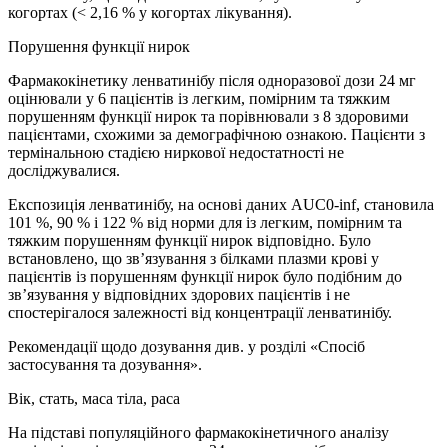
когортах (< 2,16 % у когортах лікування).
Порушення функції нирок
Фармакокінетику ленватинібу після одноразової дози 24 мг
оцінювали у 6 пацієнтів із легким, помірним та тяжким
порушенням функції нирок та порівнювали з 8 здоровими
пацієнтами, схожими за демографічною ознакою. Пацієнти з
термінальною стадією ниркової недостатності не
досліджувалися.
Експозиція ленватинібу, на основі даних AUC0-inf, становила
101 %, 90 % і 122 % від норми для із легким, помірним та
тяжким порушенням функції нирок відповідно. Було
встановлено, що зв’язування з білками плазми крові у
пацієнтів із порушенням функції нирок було подібним до
зв’язування у відповідних здорових пацієнтів і не
спостерігалося залежності від концентрації ленватинібу.
Рекомендації щодо дозування див. у розділі «Спосіб
застосування та дозування».
Вік, стать, маса тіла, раса
На підставі популяційного фармакокінетичного аналізу