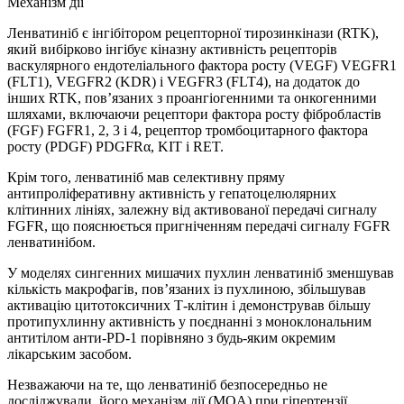
Механізм дії
Ленватиніб є інгібітором рецепторної тирозинкінази (RTK),
який вибірково інгібує кіназну активність рецепторів
васкулярного ендотеліального фактора росту (VEGF) VEGFR1
(FLT1), VEGFR2 (KDR) і VEGFR3 (FLT4), на додаток до
інших RTK, пов’язаних з проангіогенними та онкогенними
шляхами, включаючи рецептори фактора росту фібробластів
(FGF) FGFR1, 2, 3 і 4, рецептор тромбоцитарного фактора
росту (PDGF) PDGFRα, KIT і RET.
Крім того, ленватиніб мав селективну пряму
антипроліферативну активність у гепатоцелюлярних
клітинних лініях, залежну від активованої передачі сигналу
FGFR, що пояснюється пригніченням передачі сигналу FGFR
ленватинібом.
У моделях сингенних мишачих пухлин ленватиніб зменшував
кількість макрофагів, пов’язаних із пухлиною, збільшував
активацію цитотоксичних Т-клітин і демонстрував більшу
протипухлинну активність у поєднанні з моноклональним
антитілом анти-PD-1 порівняно з будь-яким окремим
лікарським засобом.
Незважаючи на те, що ленватиніб безпосередньо не
досліджували, його механізм дії (MOA) при гіпертензії