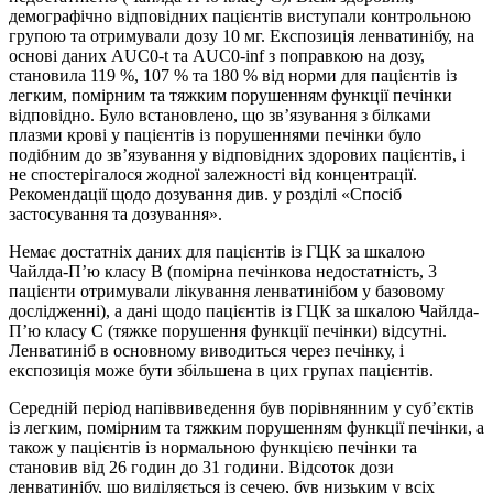
демографічно відповідних пацієнтів виступали контрольною
групою та отримували дозу 10 мг. Експозиція ленватинібу, на
основі даних AUC0-t та AUC0-inf з поправкою на дозу,
становила 119 %, 107 % та 180 % від норми для пацієнтів із
легким, помірним та тяжким порушенням функції печінки
відповідно. Було встановлено, що зв’язування з білками
плазми крові у пацієнтів із порушеннями печінки було
подібним до зв’язування у відповідних здорових пацієнтів, і
не спостерігалося жодної залежності від концентрації.
Рекомендації щодо дозування див. у розділі «Спосіб
застосування та дозування».
Немає достатніх даних для пацієнтів із ГЦК за шкалою
Чайлда-П’ю класу В (помірна печінкова недостатність, 3
пацієнти отримували лікування ленватинібом у базовому
дослідженні), а дані щодо пацієнтів із ГЦК за шкалою Чайлда-
П’ю класу C (тяжке порушення функції печінки) відсутні.
Ленватиніб в основному виводиться через печінку, і
експозиція може бути збільшена в цих групах пацієнтів.
Середній період напіввиведення був порівнянним у суб’єктів
із легким, помірним та тяжким порушенням функції печінки, а
також у пацієнтів із нормальною функцією печінки та
становив від 26 годин до 31 години. Відсоток дози
ленватинібу, що виділяється із сечею, був низьким у всіх