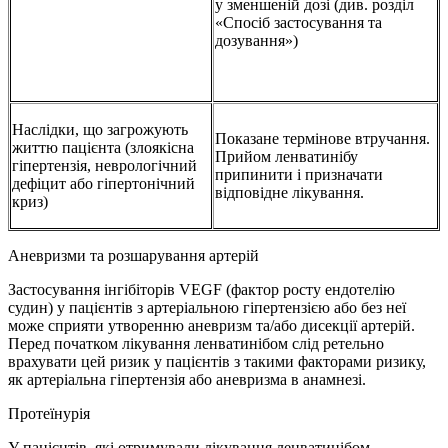
у зменшеній дозі (див. розділ
«Спосіб застосування та
дозування»)
Наслідки, що загрожують
Показане термінове втручання.
життю пацієнта (злоякісна
Прийом ленватинібу
гіпертензія, неврологічний
припинити і призначати
дефіцит або гіпертонічний
відповідне лікування.
криз)
Аневризми та розшарування артерій
Застосування інгібіторів VEGF (фактор росту ендотелію
судин) у пацієнтів з артеріальною гіпертензією або без неї
може сприяти утворенню аневризм та/або дисекції артерій.
Перед початком лікування ленватинібом слід ретельно
врахувати цей ризик у пацієнтів з такими факторами ризику,
як артеріальна гіпертензія або аневризма в анамнезі.
Протеїнурія
У пацієнтів, які отримували лікування ленватинібом,