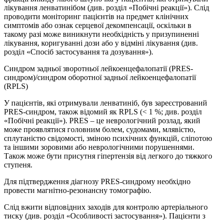
лікування ленватинібом (див. розділ «Побічні реакції»). Слід
проводити моніторинг пацієнтів на предмет клінічних
симптомів або ознак серцевої декомпенсації, оскільки в
такому разі може виникнути необхідність у призупиненні
лікування, коригуванні дози або у відміні лікування (див.
розділ «Спосіб застосування та дозування»).
Синдром задньої зворотньої лейкоенцефалопатії (PRES-
синдром)/синдром оборотної задньої лейкоенцефалопатії
(RPLS)
У пацієнтів, які отримували ленватиніб, був зареєстрований
PRES-синдром, також відомий як RPLS (< 1 %; див. розділ
«Побічні реакції»). PRES – це неврологічний розлад, який
може проявлятися головним болем, судомами, млявістю,
сплутаністю свідомості, зміною психічних функцій, сліпотою
та іншими зоровими або неврологічними порушеннями.
Також може бути присутня гіпертензія від легкого до тяжкого
ступеня.
Для підтвердження діагнозу PRES-синдрому необхідно
провести магнітно-резонансну томографію.
Слід вжити відповідних заходів для контролю артеріального
тиску (див. розділ «Особливості застосування»). Пацієнти з