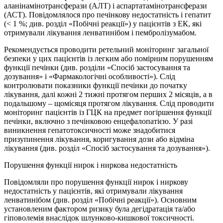
аланінамінотрансферази (АЛТ) і аспартатамінотрансферази
(АСТ). Повідомлялося про печінкову недостатність і гепатит
(< 1 %; див. розділ «Побічні реакції») у пацієнтів з ЕК, які
отримували лікування ленватинібом і пембролізумабом.
Рекомендується проводити ретельний моніторинг загальної
безпеки у цих пацієнтів із легким або помірним порушенням
функції печінки (див. розділи «Спосіб застосування та
дозування» і «Фармакологічні особливості»). Слід
контролювати показники функції печінки до початку
лікування, далі кожні 2 тижні протягом перших 2 місяців, а в
подальшому – щомісяця протягом лікування. Слід проводити
моніторинг пацієнтів із ГЦК на предмет погіршення функції
печінки, включно з печінковою енцефалопатією. У разі
виникнення гепатотоксичності може знадобитися
призупинення лікування, коригування дози або відміна
лікування (див. розділ «Спосіб застосування та дозування»).
Порушення функції нирок і ниркова недостатність
Повідомляли про порушення функції нирок і ниркову
недостатність у пацієнтів, які отримували лікування
ленватинібом (див. розділ «Побічні реакції»). Основним
установленим фактором ризику була дегідратація та/або
гіповолемія внаслідок шлунково-кишкової токсичності.