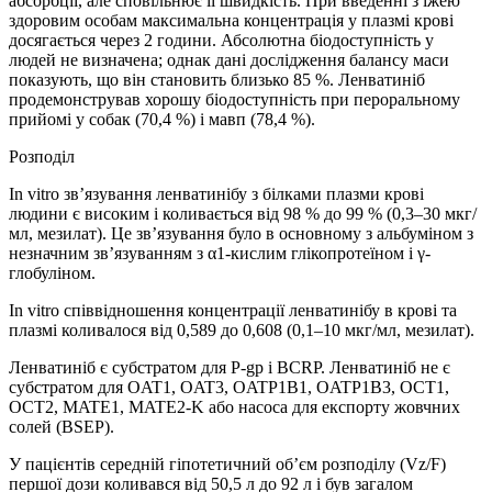
абсорбції, але сповільнює її швидкість. При введенні з їжею
здоровим особам максимальна концентрація у плазмі крові
досягається через 2 години. Абсолютна біодоступність у
людей не визначена; однак дані дослідження балансу маси
показують, що він становить близько 85 %. Ленватиніб
продемонстрував хорошу біодоступність при пероральному
прийомі у собак (70,4 %) і мавп (78,4 %).
Розподіл
In vitro зв’язування ленватинібу з білками плазми крові
людини є високим і коливається від 98 % до 99 % (0,3–30 мкг/
мл, мезилат). Це зв’язування було в основному з альбуміном з
незначним зв’язуванням з α1-кислим глікопротеїном і γ-
глобуліном.
In vitro співвідношення концентрації ленватинібу в крові та
плазмі коливалося від 0,589 до 0,608 (0,1–10 мкг/мл, мезилат).
Ленватиніб є субстратом для P-gp і BCRP. Ленватиніб не є
субстратом для OAT1, OAT3, OATP1B1, OATP1B3, OCT1,
OCT2, MATE1, MATE2-K або насоса для експорту жовчних
солей (BSEP).
У пацієнтів середній гіпотетичний об’єм розподілу (Vz/F)
першої дози коливався від 50,5 л до 92 л і був загалом