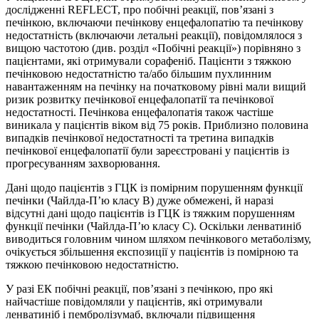
дослідженні REFLECT, про побічні реакції, пов’язані з
печінкою, включаючи печінкову енцефалопатію та печінкову
недостатність (включаючи летальні реакції), повідомлялося з
вищою частотою (див. розділ «Побічні реакції») порівняно з
пацієнтами, які отримували сорафеніб. Пацієнти з тяжкою
печінковою недостатністю та/або більшим пухлинним
навантаженням на печінку на початковому рівні мали вищий
ризик розвитку печінкової енцефалопатії та печінкової
недостатності. Печінкова енцефалопатія також частіше
виникала у пацієнтів віком від 75 років. Приблизно половина
випадків печінкової недостатності та третина випадків
печінкової енцефалопатії були зареєстровані у пацієнтів із
прогресуванням захворювання.
Дані щодо пацієнтів з ГЦК із помірним порушенням функції
печінки (Чайлда-П’ю класу B) дуже обмежені, й наразі
відсутні дані щодо пацієнтів із ГЦК із тяжким порушенням
функції печінки (Чайлда-П’ю класу C). Оскільки ленватиніб
виводиться головним чином шляхом печінкового метаболізму,
очікується збільшення експозиції у пацієнтів із помірною та
тяжкою печінковою недостатністю.
У разі ЕК побічні реакції, пов’язані з печінкою, про які
найчастіше повідомляли у пацієнтів, які отримували
ленватиніб і пембролізумаб, включали підвищення