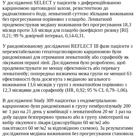
У дослідженні SELECT у пацієнтів з диференційованою
карциномою щитовидної залози, резистентною до
радіоактивного йоду, ленватиніб суттєво збільшив виживання
без прогресування порівняно з плацебо. Ленватиніб
продемонстрував медіану виживання без прогресування 18,3
місяця проти 3,6 місяця для плацебо (коефіцієнт ризику [RI]
0,21; 99 % довірчий інтервал, 0,14-0,31.
У рандомізованому дослідженні REFLECT III фази пацієнти з
нерезектабельною гепатоцелюлярною карциномою були
рандомізовані для отримання ленватинібу або сорафенібу як
лікування першої лінії. Дослідження було розроблено, щоб
продемонструвати не меншу ефективність або перевагу
ленватинібу; попередньо визначена межа групи не меншої 63
ефективності була досягнута з медіаною загального
виживання 13,6 місяців у групі з ленватинібом порівняно з
12,3 місяцями для сорафенібу (HR, 0,92; 95 % CI, 0,79–1,06).
В дослідженні Study 309 пацієнтки з ендометріальною
карциномою були рандомізовані в групу пембролізумабу 200
мг 1 раз на 21 день у комбінації з ленватинібом 20 мг 1 раз на
добу щодня безперервно тривало або в групу хіміотерапії на
вибір лікуючого лікаря (доксорубіцин 60 мг/м2 або
паклітаксел 60 мг/м2 за відповідною схемою). За результатами
дослідження медіана виживання без прогресування становила