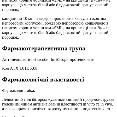
написом чорним чорнилом «SML» на кришечці та «18» – на
корпусі, що містить білий або блідо-жовтий гранульований
порошок;
капсули по 10 мг – тверда гіпромелозна капсула з жовтим
непрозорим корпусом і рожевою непрозорою кришечкою з
написом чорним чорнилом «SML» на кришечці та «19» – на
корпусі, що містить білий або блідо-жовтий гранульований
порошок.
Фармакотерапевтична група
Антинеопластичні засоби. Інгібітори протеїнкінази.
Код АТХ L01E X08
Фармакологічні властивості
Фармакодинаміка.
Ленватиніб є інгібітором мультикінази, який продемонстрував
головним чином антиангіогенні властивості in vitro та in vivo,
а також пряме пригнічення росту пухлини в моделях in vitro.