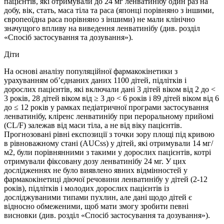
пацієнтів, які отримували до 24 мг ленватинібу один раз на
добу, вік, стать, маса тіла та раса (японці порівняно з іншими,
європеоїдна раса порівняно з іншими) не мали клінічно
значущого впливу на виведення ленватинібу (див. розділ
«Спосіб застосування та дозування»).
Діти
На основі аналізу популяційної фармакокінетики з
урахуванням об’єднаних даних 1100 дітей, підлітків і
дорослих пацієнтів, які включали дані 3 дітей віком від 2 до <
3 років, 28 дітей віком від ≥ 3 до < 6 років і 89 дітей віком від 6
до ≤ 12 років у рамках педіатричної програми застосування
ленватинібу, кліренс ленватинібу при пероральному прийомі
(CL/F) залежав від маси тіла, а не від віку пацієнтів.
Прогнозовані рівні експозиції з точки зору площі під кривою
в рівноважному стані (AUCss) у дітей, які отримували 14 мг/
м2, були порівнянними з такими у дорослих пацієнтів, котрі
отримували фіксовану дозу ленватинібу 24 мг. У цих
дослідженнях не було виявлено явних відмінностей у
фармакокінетиці діючої речовини ленватинібу у дітей (2-12
років), підлітків і молодих дорослих пацієнтів із
досліджуваними типами пухлин, але дані щодо дітей є
відносно обмеженими, щоб мати змогу зробити певні
висновки (див. розділ «Спосіб застосування та дозування»).