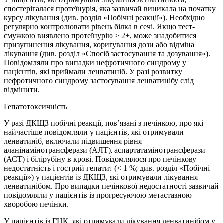
спостерігалася протеїнурія, яка зазвичай виникала на початку
курсу лікування (див. розділ «Побічні реакції»). Необхідно
регулярно контролювати рівень білка в сечі. Якщо тест-
смужкою виявлено протеїнурію ≥ 2+, може знадобитися
призупинення лікування, коригування дози або відміна
лікування (див. розділ «Спосіб застосування та дозування»).
Повідомляли про випадки нефротичного синдрому у
пацієнтів, які приймали ленватиніб. У разі розвитку
нефротичного синдрому застосування ленватинібу слід
відмінити.
Гепатотоксичність
У разі ДКЩЗ побічні реакції, пов’язані з печінкою, про які
найчастіше повідомляли у пацієнтів, які отримували
ленватиніб, включали підвищення рівня
аланінамінотрансферази (АЛТ), аспартатамінотрансферази
(АСТ) і білірубіну в крові. Повідомлялося про печінкову
недостатність і гострий гепатит (< 1 %; див. розділ «Побічні
реакції») у пацієнтів із ДКЩЗ, які отримували лікування
ленватинібом. Про випадки печінкової недостатності зазвичай
повідомляли у пацієнтів із прогресуючою метастазною
хворобою печінки.
У пацієнтів із ГЦК, які отримували лікування ленватинібом у