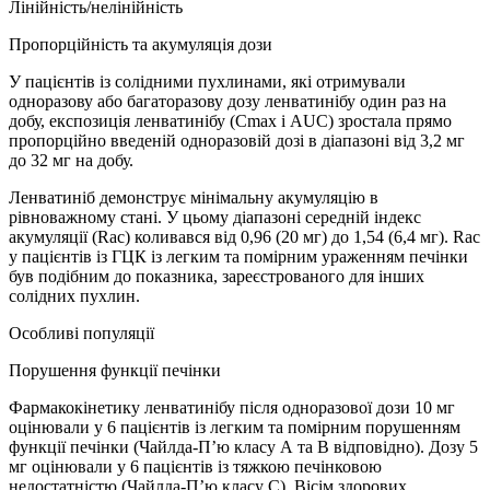
Лінійність/нелінійність
Пропорційність та акумуляція дози
У пацієнтів із солідними пухлинами, які отримували
одноразову або багаторазову дозу ленватинібу один раз на
добу, експозиція ленватинібу (Cmax і AUC) зростала прямо
пропорційно введеній одноразовій дозі в діапазоні від 3,2 мг
до 32 мг на добу.
Ленватиніб демонструє мінімальну акумуляцію в
рівноважному стані. У цьому діапазоні середній індекс
акумуляції (Rac) коливався від 0,96 (20 мг) до 1,54 (6,4 мг). Rac
у пацієнтів із ГЦК із легким та помірним ураженням печінки
був подібним до показника, зареєстрованого для інших
солідних пухлин.
Особливі популяції
Порушення функції печінки
Фармакокінетику ленватинібу після одноразової дози 10 мг
оцінювали у 6 пацієнтів із легким та помірним порушенням
функції печінки (Чайлда-П’ю класу А та В відповідно). Дозу 5
мг оцінювали у 6 пацієнтів із тяжкою печінковою
недостатністю (Чайлда-П’ю класу C). Вісім здорових,