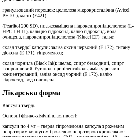
гранульований порошок: целюлоза мікрокристалічна (Avicel
PH101), маніт (Е421)
(Pearlitol 200 SD), низькозаміщена гідроксипропілцелюлоза (L-
HPC LH 11), кальцію гідроксид, калію гідроксид, вода
очищена, гідроксипропілцелюлоза (Klucel EF), тальк;
склад твердої капсули: заліза оксид червоний (Е 172), титану
діоксид (E 171), гіпромелоза;
склад чорнила (Black Ink): шелак, спирт безводний, спирт
ізопропіловий, бутанол, пропіленгліколь, аміаку розчин
концентрований, заліза оксид чорний (Е 172), калію
гідроксид, вода очищена.
Лікарська форма
Капсули тверді.
Основні фізико-хімічні властивості:
капсули по 4 мг – тверда гіпромелозна капсула з рожевим
непрозорим корпусом і рожевою непрозорою кришечкою з