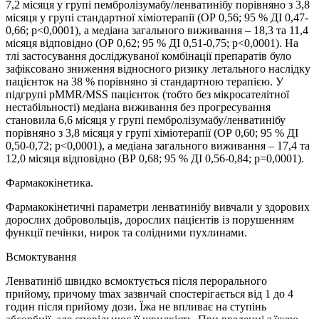
7,2 місяця у групі пембролізумабу/ленватинібу порівняно з 3,8
місяця у групі стандартної хіміотерапії (ОР 0,56; 95 % ДІ 0,47-
0,66; p<0,0001), а медіана загального виживання – 18,3 та 11,4
місяця відповідно (ОР 0,62; 95 % ДІ 0,51-0,75; p<0,0001). На
тлі застосування досліджуваної комбінації препаратів було
зафіксовано зниження відносного ризику летального наслідку
пацієнток на 38 % порівняно зі стандартною терапією. У
підгрупі pMMR/MSS пацієнток (тобто без мікросателітної
нестабільності) медіана виживання без прогресування
становила 6,6 місяця у групі пембролізумабу/ленватинібу
порівняно з 3,8 місяця у групі хіміотерапії (ОР 0,60; 95 % ДІ
0,50-0,72; p<0,0001), а медіана загального виживання – 17,4 та
12,0 місяця відповідно (ВР 0,68; 95 % ДІ 0,56-0,84; p=0,0001).
Фармакокінетика.
Фармакокінетичні параметри ленватинібу вивчали у здорових
дорослих добровольців, дорослих пацієнтів із порушенням
функції печінки, нирок та солідними пухлинами.
Всмоктування
Ленватиніб швидко всмоктується після перорального
прийому, причому tmax зазвичай спостерігається від 1 до 4
годин після прийому дози. Їжа не впливає на ступінь