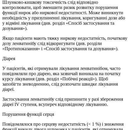
Шлунково-кишкову токсичність слід відповідно
контролювати, щоб зменшити ризик розвитку порушення
функції нирок або ниркової недостатності. Може виникнути
необхідність у призупиненні лікування, коригуванні дози або
у відміні лікування (див. розділ «Спосіб застосування та
дозування»).
Якщо пацієнти мають тяжку ниркову недостатність, початкову
дозу ленватинібу слід відкоригувати (див. розділи
«Протипоказання» і «Спосіб застосування та дозування»).
Діарея
У пацієнтів, які отримували лікування ленватинібом, часто
повідомляли про діарею, яка зазвичай виникала на початку
курсу лікування (див. розділ «Побічні реакції»). Щоб
запобігти зневодненню, слід розпочати швидке лікування
діареї.
Застосування ленватинібу слід припинити у разі збереження
діареї IV ступеня, всупереч відповідному лікуванню.
Порушення функції серця
Повідомлялося про серцеву недостатність (< 1 %) і зниження
фракції викиду лівого шлуночка у пацієнтів, які отримували