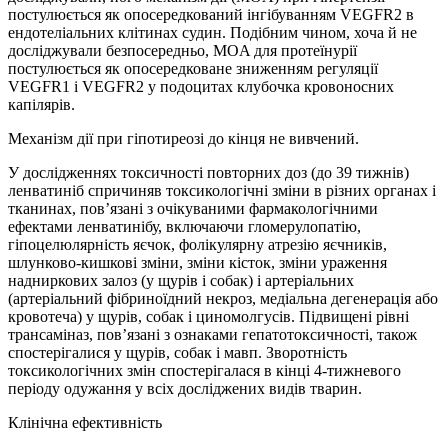
постулюється як опосередкований інгібуванням VEGFR2 в
ендотеліальних клітинах судин. Подібним чином, хоча й не
досліджували безпосередньо, MOA для протеїнурії
постулюється як опосередковане зниженням регуляції
VEGFR1 і VEGFR2 у подоцитах клубочка кровоносних
капілярів.
Механізм дії при гіпотиреозі до кінця не вивчений.
У дослідженнях токсичності повторних доз (до 39 тижнів)
ленватиніб спричиняв токсикологічні зміни в різних органах і
тканинах, пов’язані з очікуваними фармакологічними
ефектами ленватинібу, включаючи гломерулопатію,
гіпоцелюлярність яєчок, фолікулярну атрезію яєчників,
шлунково-кишкові зміни, зміни кісток, зміни ураження
надниркових залоз (у щурів і собак) і артеріальних
(артеріальний фібриноїдний некроз, медіальна дегенерація або
кровотеча) у щурів, собак і циномолгусів. Підвищені рівні
трансаміназ, пов’язані з ознаками гепатотоксичності, також
спостерігалися у щурів, собак і мавп. Зворотність
токсикологічних змін спостерігалася в кінці 4-тижневого
періоду одужання у всіх досліджених видів тварин.
Клінічна ефективність