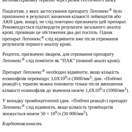
®
Пацієнтам, у яких застосування препарату Лепонекс
було
припинено в результаті зниження кількості лейкоцитів або
АКН (див. вище), не слід повторно призначати цей препарат.
Рекомендується підтвердити результати загального аналізу
крові, провівши це обстеження два дні поспіль. Однак
®
препарат Лепонекс
слід відмінити вже після отримання
результатів першого аналізу крові.
Рецепти, призначені лікарем, для отримання препарату
®
Лепонекс
слід помітити як “ПАК” (повний аналіз крові).
®
Препарат Лепонекс
необхідно відмінити, якщо кількість
9
3
еозинофілів перевищує 3,0Х10
/л (3000/мм
; див. «Побічні
реакції»); терапію можна поновити тільки після зменшення
9
3
кількості еозинофілів до значення нижче 1,0Х10
/л (1000/мм
).
У випадку тромбоцитопенії (див. «Побічні реакції») препарат
®
Лепонекс
слід відмінити, якщо кількість тромбоцитів
9
3
знижується нижче 50 × 10
/л (50 000/мм
).
Кардіотоксичність