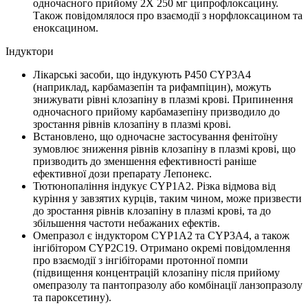
одночасного прийому 2Х 250 мг ципрофлоксацину.
Також повідомлялося про взаємодії з норфлоксацином та
еноксацином.
Індуктори
Лікарські засоби, що індукують P450 CYP3A4
(наприклад, карбамазепін та рифампіцин), можуть
знижувати рівні клозапіну в плазмі крові. Припинення
одночасного прийому карбамазепіну призводило до
зростання рівнів клозапіну в плазмі крові.
Встановлено, що одночасне застосування фенітоїну
зумовлює зниження рівнів клозапіну в плазмі крові, що
призводить до зменшення ефективності раніше
ефективної дози препарату Лепонекс.
Тютюнопаління індукує CYP1A2. Різка відмова від
куріння у завзятих курців, таким чином, може призвести
до зростання рівнів клозапіну в плазмі крові, та до
збільшення частоти небажаних ефектів.
Омепразол є індуктором CYP1A2 та CYP3A4, а також
інгібітором CYP2C19. Отримано окремі повідомлення
про взаємодії з інгібіторами протонної помпи
(підвищення концентрацій клозапіну після прийому
омепразолу та пантопразолу або комбінації ланзопразолу
та пароксетину).