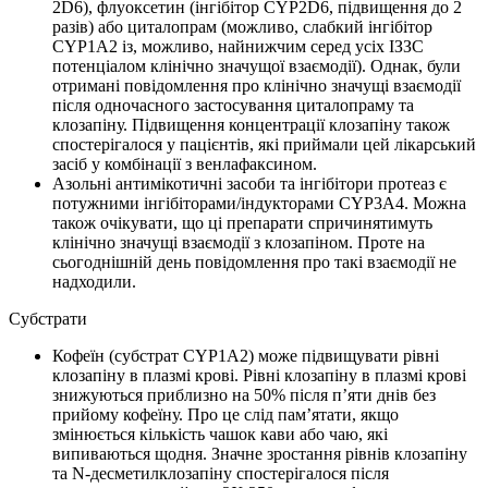
2D6), флуоксетин (інгібітор CYP2D6, підвищення до 2
разів) або циталопрам (можливо, слабкий інгібітор
CYP1A2 із, можливо, найнижчим серед усіх ІЗЗС
потенціалом клінічно значущої взаємодії). Однак, були
отримані повідомлення про клінічно значущі взаємодії
після одночасного застосування циталопраму та
клозапіну. Підвищення концентрації клозапіну також
спостерігалося у пацієнтів, які приймали цей лікарський
засіб у комбінації з венлафаксином.
Азольні антимікотичні засоби та інгібітори протеаз є
потужними інгібіторами/індукторами CYP3A4. Можна
також очікувати, що ці препарати спричинятимуть
клінічно значущі взаємодії з клозапіном. Проте на
сьогоднішній день повідомлення про такі взаємодії не
надходили.
Субстрати
Кофеїн (субстрат CYP1A2) може підвищувати рівні
клозапіну в плазмі крові. Рівні клозапіну в плазмі крові
знижуються приблизно на 50% після п’яти днів без
прийому кофеїну. Про це слід пам’ятати, якщо
змінюється кількість чашок кави або чаю, які
випиваються щодня. Значне зростання рівнів клозапіну
та N-десметилклозапіну спостерігалося після