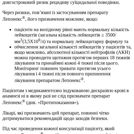
довгостроковий ризик рецидиву суїцидальної поведінки.
Через ризики, пов’язані із застосуванням препарату
®
Лепонекс
, його призначення можливе, якщо:
пацієнти на вихідному рівні мають нормальну кількість
лейкоцитів (загальна кількість лейкоцитів ≥ 3500/
3
9
мм
(3,5Х10
/л) та нормальну лейкоцитарну формулу та
обчислення загальної кількості лейкоцитів у пацієнтів та,
якщо можливо, абсолютної кількості нейтрофілів (АКН)
можна проводити щотижня протягом перших 18 тижнів
лікування та принаймні кожні 4 тижні після цього.
Моніторинг повинен тривати протягом усього
лікування і 4 тижні після повного припинення
®
лікування препаратом Лепонекс
.
Пацієнтам з медикаментозно індукованою дискразією крові в
анамнезі ні в якому разі не слід призначати препарат
®
Лепонекс
(див. «Протипоказання»).
Лікарі, які призначають цей препарат, повинні чітко
дотримуватися рекомендацій щодо заходів безпеки.
Під час проведення кожної консультації пацієнту, який
®