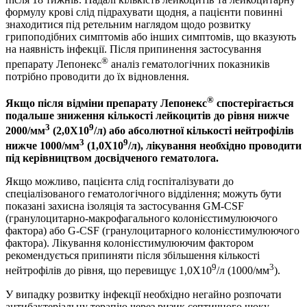
формулу крові слід підрахувати щодня, а пацієнти повинні
знаходитися під ретельним наглядом щодо розвитку
грипоподібних симптомів або інших симптомів, що вказують
на наявність інфекції. Після припинення застосування
®
препарату Лепонекс
аналіз гематологічних показників
потрібно проводити до їх відновлення.
®
Якщо після відміни препарату Лепонекс
спостерігається
подальше зниження кількості лейкоцитів до рівня нижче
3
9
2000/мм
(2,0Х10
/л) або абсолютної кількості нейтрофілів
3
9
нижче 1000/мм
(1,0Х10
/л), лікування необхідно проводити
під керівництвом досвідченого гематолога.
Якщо можливо, пацієнта слід госпіталізувати до
спеціалізованого гематологічного відділення; можуть бути
показані захисна ізоляція та застосування GM-CSF
(гранулоцитарно-макрофагального колонієстимулюючого
фактора) або G-CSF (гранулоцитарного колонієстимулюючого
фактора). Лікування колонієстимулюючим фактором
рекомендується припиняти після збільшення кількості
9
3
нейтрофілів до рівня, що перевищує 1,0Х10
/л (1000/мм
).
У випадку розвитку інфекції необхідно негайно розпочати
антибактеріальну терапію через ризик септичного шоку.