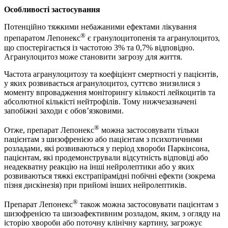
Особливості застосування
Потенційно тяжкими небажаними ефектами лікування
®
препаратом Лепонекс
є гранулоцитопенія та агранулоцитоз,
що спостерігається із частотою 3% та 0,7% відповідно.
Агранулоцитоз може становити загрозу для життя.
Частота агранулоцитозу та коефіцієнт смертності у пацієнтів,
у яких розвивається агранулоцитоз, суттєво знизилися з
моменту впровадження моніторингу кількості лейкоцитів та
абсолютної кількісті нейтрофілів. Тому нижчезазначені
запобіжні заходи є обов’язковими.
®
Отже, препарат Лепонекс
можна застосовувати тільки
пацієнтам з шизофренією або пацієнтам з психотичними
розладами, які розвиваються у період хвороби Паркінсона,
пацієнтам, які продемонстрували відсутність відповіді або
неадекватну реакцію на інші нейролептики або у яких
розвиваються тяжкі екстрапірамідні побічні ефекти (зокрема
пізня дискінезія) при прийомі інших нейролептиків.
®
Препарат Лепонекс
також можна застосовувати пацієнтам з
шизофренією та шизоафективним розладом, яким, з огляду на
історію хвороби або поточну клінічну картину, загрожує