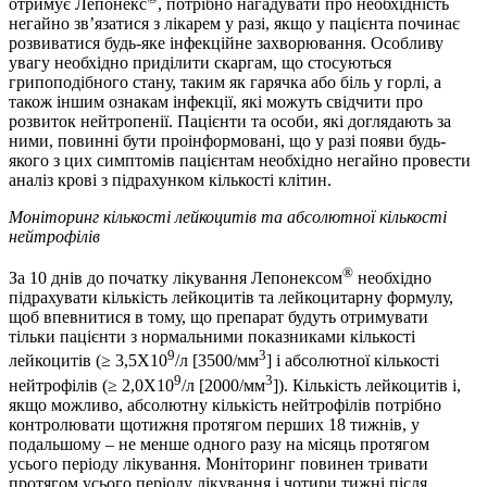
отримує Лепонекс
, потрібно нагадувати про необхідність
негайно зв’язатися з лікарем у разі, якщо у пацієнта починає
розвиватися будь-яке інфекційне захворювання. Особливу
увагу необхідно приділити скаргам, що стосуються
грипоподібного стану, таким як гарячка або біль у горлі, а
також іншим ознакам інфекції, які можуть свідчити про
розвиток нейтропенії. Пацієнти та особи, які доглядають за
ними, повинні бути проінформовані, що у разі появи будь-
якого з цих симптомів пацієнтам необхідно негайно провести
аналіз крові з підрахунком кількості клітин.
Моніторинг кількості лейкоцитів та абсолютної кількості
нейтрофілів
®
За 10 днів до початку лікування Лепонексом
необхідно
підрахувати кількість лейкоцитів та лейкоцитарну формулу,
щоб впевнитися в тому, що препарат будуть отримувати
тільки пацієнти з нормальними показниками кількості
9
3
лейкоцитів (≥ 3,5Х10
/л [3500/мм
] і абсолютної кількості
9
3
нейтрофілів (≥ 2,0Х10
/л [2000/мм
]). Кількість лейкоцитів і,
якщо можливо, абсолютну кількість нейтрофілів потрібно
контролювати щотижня протягом перших 18 тижнів, у
подальшому – не менше одного разу на місяць протягом
усього періоду лікування. Моніторинг повинен тривати
протягом усього періоду лікування і чотири тижні після