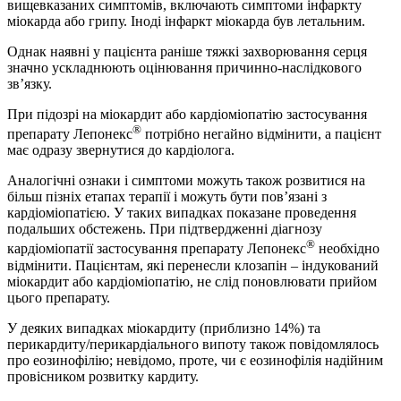
вищевказаних симптомів, включають симптоми інфаркту
міокарда або грипу. Іноді інфаркт міокарда був летальним.
Однак наявні у пацієнта раніше тяжкі захворювання серця
значно ускладнюють оцінювання причинно-наслідкового
зв’язку.
При підозрі на міокардит або кардіоміопатію застосування
®
препарату Лепонекс
потрібно негайно відмінити, а пацієнт
має одразу звернутися до кардіолога.
Аналогічні ознаки і симптоми можуть також розвитися на
більш пізніх етапах терапії і можуть бути пов’язані з
кардіоміопатією. У таких випадках показане проведення
подальших обстежень. При підтвердженні діагнозу
®
кардіоміопатії застосування препарату Лепонекс
необхідно
відмінити. Пацієнтам, які перенесли клозапін – індукований
міокардит або кардіоміопатію, не слід поновлювати прийом
цього препарату.
У деяких випадках міокардиту (приблизно 14%) та
перикардиту/перикардіального випоту також повідомлялось
про еозинофілію; невідомо, проте, чи є еозинофілія надійним
провісником розвитку кардиту.