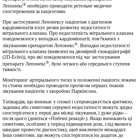
®
Лепонекс
необхідно проводити ретельне медичне
спостереження за пацієнтами.
При застосуванні Лепонексу пацієнтам з діагнозом
кардіоміопатія існує ризик розвитку недостатності
мітрального клапана. Про недостатність мітрального клапана
повідомлялося у випадках кардіоміопатії, пов?язаних з
®
лікуванням препаратом Лепонекс
. Випадки недостатності
мітрального клапана (виявлені на двомірній ехокардіографії
(2D-Echo)), про які повідомлялося під час застосування
®
препарату Лепонекс
, були легкого або середнього ступеня
тяжкості.
Моніторинг артеріального тиску в положенні пацієнта лежачи
та стоячи необхідно проводити протягом перших тижнів
лікування пацієнтів з хворобою Паркінсона.
Тахікардія, що виникає у спокої і супроводжується аритмією,
задишка або симптоми серцевої недостатності можуть зрідка
спостерігатися у перші два місяці лікування, і дуже рідко –
після цього (дивіться «Побічні реакції»). Якщо виникають ці
симптоми, особливо у період підвищення дози, слід якомога
швидше провести діагностику, щоб виключити міокардит.
Інші симптоми, що можуть спостерігатися на додаток до