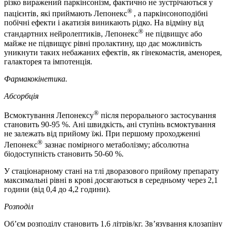
різко виражений паркінсонізм, фактично не зустрічаються у
®
пацієнтів, які приймають Лепонекс
, а паркінсоноподібні
побічні ефекти і акатизія виникають рідко. На відміну від
®
стандартних нейролептиків, Лепонекс
не підвищує або
майже не підвищує рівні пролактину, що дає можливість
уникнути таких небажаних ефектів, як гінекомастія, аменорея,
галакторея та імпотенція.
Фармакокінетика.
Абсорбція
®
Всмоктування Лепонексу
після перорального застосування
становить 90-95 %. Ані швидкість, ані ступінь всмоктування
не залежать від прийому їжі. При першому проходженні
®
Лепонекс
зазнає помірного метаболізму; абсолютна
біодоступність становить 50-60 %.
У стаціонарному стані на тлі дворазового прийому препарату
максимальні рівні в крові досягаються в середньому через 2,1
години (від 0,4 до 4,2 години).
Розподіл
Об’єм розподілу становить 1,6 літрів/кг. Зв’язування клозапіну