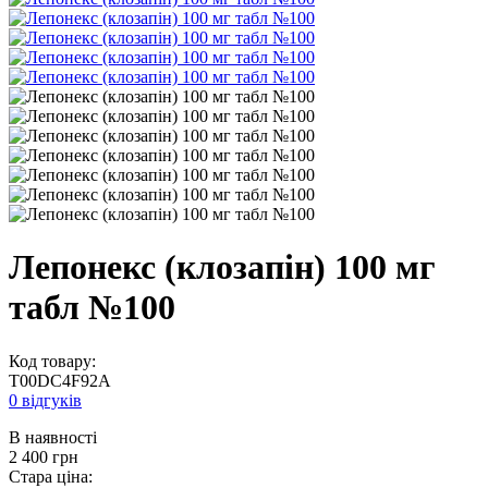
Лепонекс (клозапін) 100 мг
табл №100
Код товару:
T00DC4F92A
0 відгуків
В наявності
2 400
грн
Стара ціна: