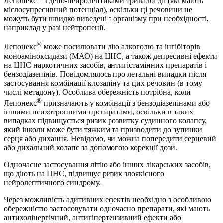
Лепонекс
з депо-нейролептиками тривалої дії (які мають
мієлосупресивний потенціал), оскільки ці речовини не
можуть бути швидко виведені з організму при необхідності,
наприклад у разі нейтропенії.
®
Лепонекс
може посилювати дію алкоголю та інгібіторів
моноаміноксидази (МАО) на ЦНС, а також депресивні ефекти
на ЦНС наркотичних засобів, антигістамінних препаратів і
бензодіазепінів. Повідомлялось про летальні випадки після
застосування комбінації клозапіну та цих речовин (в тому
числі метадону). Особлива обережність потрібна, коли
®
Лепонекс
призначають у комбінації з бензодіазепінами або
іншими психотропними препаратами, оскільки в таких
випадках підвищується ризик розвитку судинного колапсу,
який інколи може бути тяжким та призводити до зупинки
серця або дихання. Невідомо, чи можна попередити серцевий
або дихальний колапс за допомогою корекції дози.
Одночасне застосування літію або інших лікарських засобів,
що діють на ЦНС, підвищує ризик злоякісного
нейролептичного синдрому.
Через можливість адитивних ефектів необхідно з особливою
обережністю застосовувати одночасно препарати, які мають
антихолінергічний, антигіпертензивний ефекти або