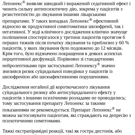
®
Лепонекс
виявляє швидкий і виражений седативний ефект і
чинить сильну антипсихотичну дію, зокрема у пацієнтів з
резистентністю до лікування іншими лікарськими
®
препаратами. У таких випадках Лепонекс
ефективний
відносно як продуктивної симптоматики шизофренії, так і
негативної. У ході клінічного дослідження клінічно значуще
поліпшення спостерігалося у третини пацієнтів протягом 6
перших тижнів після початку лікування та приблизно у 60 %
пацієнтів, у яких лікування було подовжено до 12 місяців.
Крім того, було відзначено покращення в деяких аспектах
перцептивної дисфункції. Порівняно зі стандартними
®
нейролептиками при застосуванні Лепонексу
значно
знизився ризик суїцидальної поведінки у пацієнтів із
шизофренією або шизоафективними порушеннями.
Дослідження негайної дії короткочасного лікування
суїцидального ризику або антисуїцидального ефекту у
пацієнтів з іншими психічними розладами не проводились;
тому застосування препарату Лепонекс за такими
®
показаннями не рекомендується. Препарат Лепонекс
не
можна застосовувати пацієнтам, які страждають на депресію з
психотичними симптомами.
Тяжкі екстрапірамідні реакції, такі як гостра дистонія, або