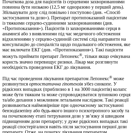
Початкова доза для пацієнтів із серцевими захворюваннями
повинна бути низькою (12,5 мг одноразово у перший день).
Збільшувати дозу слід повільно і поступово (див. «Спосіб
застосування та дози»). Препарат протипоказаний пацієнтам
із тяжкими серцево-судинними захворюваннями (див.
«Протипоказання»). Пацієнтів із захворюваннями серця в
анамнезі або з виявленими під час медичного обстеження
відхиленнями у серцево-судинній системі слід направити на
консультацію до спеціаліста щодо подальшого обстеження, яке
має включати ЕКГ (див. «Протипоказання»). Такі пацієнти
®
можуть приймати препарат Лепонекс
, тільки якщо очікувана
користь значно перевищує ризики. Лікар має розглянути
необхідність проведення ЕКГ до лікування.
®
Під час проведення лікування препаратом Лепонекс
може
розвинутися
ортостатична гіпотензія
з/без синкопе. У
рідкісних випадках (приблизно в 1 на 3000 пацієнтів) колапс
може бути тяжким та може супроводжуватися зупинкою серця
та/або дихання з можливим летальним наслідком. Такі реакції
розвиваються наймовірніше при одночасному застосуванні
бензодіазепіну або будь-якого іншого психотропного засобу та
на початковому етапі титрування дози у зв’язку зі швидким
підвищенням дози препарату; у дуже рідкісних випадках такі
реакції спостерігалися навіть після застосування першої дози
препарату. Отже, на початку лікування препаратом