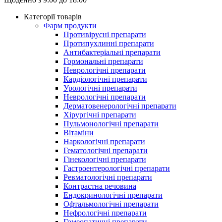
Категорії товарів
Фарм продукти
Противірусні препарати
Протипухлинні препарати
Антибактеріальні препарати
Гормональні препарати
Неврологічні препарати
Кардіологічні препарати
Урологічні препарати
Неврологічні препарати
Дерматовенерологічні препарати
Хірургічні препарати
Пульмонологічні препарати
Вітаміни
Наркологічні препарати
Гематологічні препарати
Гінекологічні препарати
Гастроентерологічні препарати
Ревматологічні препарати
Контрастна речовина
Eндокринологічні препарати
Офтальмологічні препарати
Нефрологічні препарати
Гомеопатичні препарати