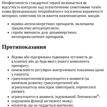
Неефективність стандартної терапії визначається як
відсутність контролю над психотичними симптомами та/або
поява функціонально неприйнятного посилення вираженості
моторних симптомів після вжиття нижченаведених заходів:
відміна антихолінергічних препаратів, включаючи
трициклічні антидепресанти;
спроба зменшити дозу допамінергічних
антипаркінсонічних препаратів.
Протипоказання
Відома або підозрювана підвищена чутливість до
клозапіну або до будь-якого іншого компонента
препарату;
неможливість регулярно контролювати показники крові
у пацієнта;
гранулоцитопенія/агранулоцитоз в анамнезі (за
винятком розвитку гранулоцитопенії або
агранулоцитозу внаслідок хіміотерапії, перенесеної
раніше);
®
агранулоцитоз в анамнезі, індукований Лепонексом
;
порушення функції кісткового мозку;
епілепсія, що не піддається контролю;