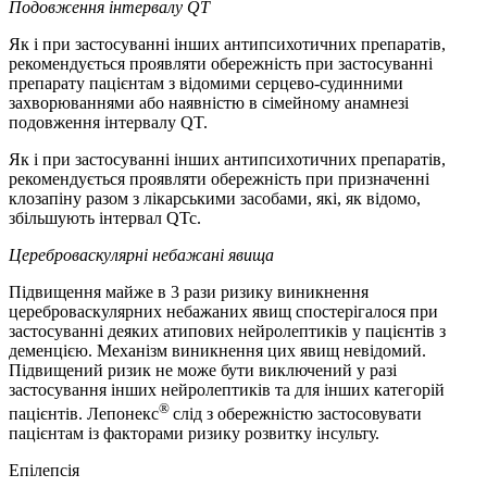
Подовження інтервалу QT
Як і при застосуванні інших антипсихотичних препаратів,
рекомендується проявляти обережність при застосуванні
препарату пацієнтам з відомими серцево-судинними
захворюваннями або наявністю в сімейному анамнезі
подовження інтервалу QT.
Як і при застосуванні інших антипсихотичних препаратів,
рекомендується проявляти обережність при призначенні
клозапіну разом з лікарськими засобами, які, як відомо,
збільшують інтервал QTc.
Цереброваскулярні небажані явища
Підвищення майже в 3 рази ризику виникнення
цереброваскулярних небажаних явищ спостерігалося при
застосуванні деяких атипових нейролептиків у пацієнтів з
деменцією. Механізм виникнення цих явищ невідомий.
Підвищений ризик не може бути виключений у разі
застосування інших нейролептиків та для інших категорій
®
пацієнтів. Лепонекс
слід з обережністю застосовувати
пацієнтам із факторами ризику розвитку інсульту.
Епілепсія