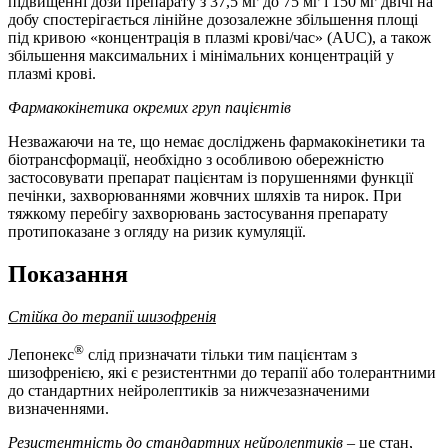
підвищенні дози препарату з 37,5 мг до 75 мг і 150 мг двічі на
добу спостерігається лінійне дозозалежне збільшення площі
під кривою «концентрація в плазмі крові/час» (AUC), а також
збільшення максимальних і мінімальних концентрацій у
плазмі крові.
Фармакокінетика окремих груп пацієнтів
Незважаючи на те, що немає досліджень фармакокінетики та
біотрансформації, необхідно з особливою обережністю
застосовувати препарат пацієнтам із порушеннями функції
печінки, захворюваннями жовчних шляхів та нирок. При
тяжкому перебігу захворювань застосування препарату
протипоказане з огляду на ризик кумуляції.
Показання
Стійка до терапії шизофренія
®
Лепонекс
слід призначати тільки тим пацієнтам з
шизофренією, які є резистентнми до терапії або толерантними
до стандартних нейролептиків за нижчезазначеними
визначеннями.
Резистентність до стандартних нейролептиків –
це стан,