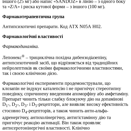
іншого (25 мг) або напис «SANDOZ» в лінію – з одного боку
та «Z/A» і риска кутової форми – з іншого (100 мг).
Фармакотерапевтична група
Антипсихотичні препарати. Код АТХ N05А Н02.
Фармакологічні властивості
Фармакодинаміка.
®
Лепонекс
– трициклічна похідна дибензодіазепіну,
антипсихотичний засіб, що відрізняється від традиційних
нейролептиків як своїми фармакологічними властивостями,
так і своєю клінічною дією.
Фармакологічні експерименти продемонстрували, що
клозапін не індукує каталепсію і не пригнічує стереотипну
поведінку, спричинену введенням апоморфіну або амфетаміну.
Препарат чинить тільки слабку блокуючу дію на допамінові
D
-, D
-, D
- і D
-рецептори, але виявляє високу ефективність
1
2
3
5
стосовно D
-рецепторів, а також чинить анти-альфа-
4
адренергічну, антихолінергічну, антигістамінну дію та
пригнічує реакцію активації. Він також проявляє
антисеротонінергічні властивості. Клінічно