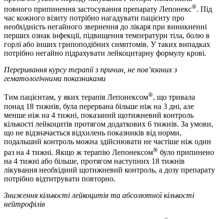
®
повного припинення застосування препарату Лепонекс
. Під
час кожного візиту потрібно нагадувати пацієнту про
необхідність негайного звернення до лікаря при виникненні
перших ознак інфекції, підвищення температури тіла, болю в
горлі або інших грипоподібних симптомів. У таких випадках
потрібно негайно підрахувати лейкоцитарну формулу крові.
Переривання курсу терапії з причин, не пов’язаних з
гематологічними показниками
®
Тим пацієнтам, у яких терапія Лепонексом
, що тривала
понад 18 тижнів, була перервана більше ніж на 3 дні, але
менше ніж на 4 тижні, показаний щотижневий контроль
кількості лейкоцитів протягом додаткових 6 тижнів. За умови,
що не відзначається відхилень показників від норми,
подальший контроль можна здійснювати не частіше ніж один
®
раз на 4 тижні. Якщо ж терапію Лепонексом
було припинено
на 4 тижні або більше, протягом наступних 18 тижнів
лікування необхідний щотижневий контроль, а дозу препарату
потрібно відтитрувати повторно.
Зниження кількості лейкоцитів та абсолютної кількості
нейтрофілів