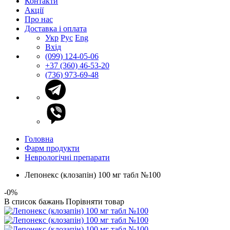
Контакти
Акції
Про нас
Доставка і оплата
Укр
Рус
Eng
Вхід
(099) 124-05-06
+37 (360) 46-53-20
(736) 973-69-48
Головна
Фарм продукти
Неврологічні препарати
Лепонекс (клозапін) 100 мг табл №100
-0%
В список бажань
Порівняти товар