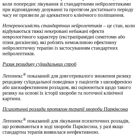
коли попереднє лікування зі стандартними нейролептиками
при відповідному дозуванні та протягом достатнього періоду
часу не призвели до адекватного клінічного поліпшення.
Непереносимість стандартних нейролептиків –
це стан, коли
відбуваються тяжкі некеровані небажані ефекти
неврологічного характеру (екстрапірамідні симптоми або
пізня дискінезія), які роблять неможливою ефективну
нейролептичну терапію із застосуванням стандартних
нейролептиків.
Ризик рецидиву суїцидальних спроб
®
Лепонекс
показаний для довготривалого зниження ризику
рецидиву суїцидальної поведінки у пацієнтів з шизофренією
або шизоафективним розладом, які оцінюються щодо такого
ризику на основі їх історії хвороби та поточної клінічної
картини.
Психотичні розлади протягом терапії хвороби Паркінсона
®
Лепонекс
показаний для лікування психотичних розладів,
що розвиваються в ході хвороби Паркінсона, у разі якщо
стандартна терапія виявилася неефективною.