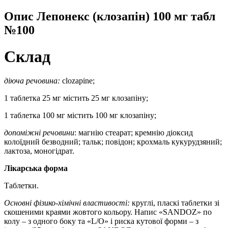
Опис
Лепонекс (клозапін) 100 мг табл
№100
Склад
діюча речовина:
clozapine;
1 таблетка 25 мг містить 25 мг клозапіну;
1 таблетка 100 мг містить 100 мг клозапіну;
допоміжні речовини
: магнію стеарат; кремнію діоксид
колоїдний безводний; тальк; повідон; крохмаль кукурудзяний;
лактоза, моногідрат.
Лікарська форма
Таблетки.
Основні фізико-хімічні властивості:
круглі, пласкі таблетки зі
скошеними краями жовтого кольору. Напис «SANDOZ» по
колу – з одного боку та «L/O» і риска кутової форми – з