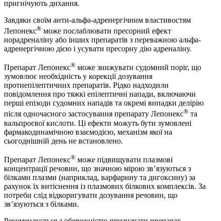
пригнічують дихання.
Завдяки своїм анти-альфа-адренергічним властивостям
®
Лепонекс
може послаблювати пресорний ефект
норадреналіну або інших препаратів з переважною альфа-
адренергічною дією і усувати пресорну дію адреналіну.
®
Препарат Лепонекс
може знижувати судомний поріг, що
зумовлює необхідність у корекції дозування
протиепілептичних препаратів. Рідко надходили
повідомлення про тяжкі епілептичні напади, включаючи
перші епізоди судомних нападів та окремі випадки делірію
®
після одночасного застосування препарату Лепонекс
та
вальпроєвої кислоти. Ці ефекти можуть бути зумовлені
фармакодинамічною взаємодією, механізм якої на
сьогоднішній день не встановлено.
®
Препарат Лепонекс
може підвищувати плазмові
концентрації речовин, що значною мірою зв’язуються з
білками плазми (наприклад, варфарину та дигоксину) за
рахунок їх витіснення із плазмових білкових комплексів. За
потреби слід відкоригувати дозування речовин, що
зв’язуються з білками.
Рекомендується з обережністю призначати препарат