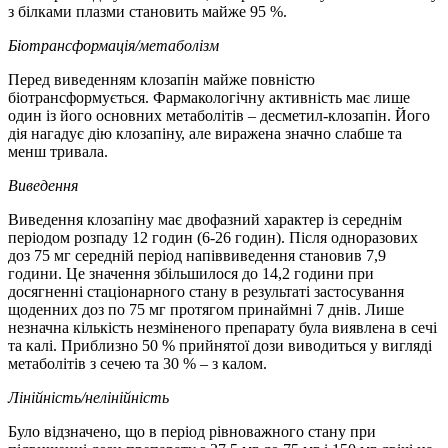
з білками плазми становить майже 95 %.
Біотрансформація/метаболізм
Перед виведенням клозапін майже повністю
біотрансформується. Фармакологічну активність має лише
один із його основних метаболітів – десметил-клозапін. Його
дія нагадує дію клозапіну, але виражена значно слабше та
менш тривала.
Виведення
Виведення клозапіну має двофазний характер із середнім
періодом розпаду 12 годин (6-26 годин). Після одноразових
доз 75 мг середній період напіввиведення становив 7,9
години. Це значення збільшилося до 14,2 години при
досягненні стаціонарного стану в результаті застосування
щоденних доз по 75 мг протягом принаймні 7 днів. Лише
незначна кількість незміненого препарату була виявлена в сечі
та калі. Приблизно 50 % прийнятої дози виводиться у вигляді
метаболітів з сечею та 30 % – з калом.
Лінійність/нелінійність
Було відзначено, що в період рівноважного стану при