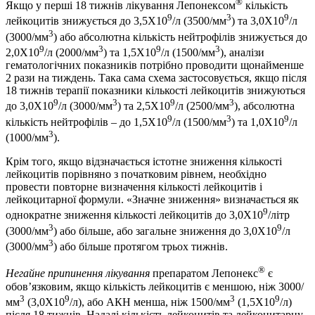
®
Якщо у перші 18 тижнів лікування Лепонексом
кількість
9
3
9
лейкоцитів знижується до 3,5Х10
/л (3500/мм
) та 3,0Х10
/л
3
(3000/мм
) або абсолютна кількість нейтрофілів знижується до
9
3
9
3
2,0Х10
/л (2000/мм
) та 1,5Х10
/л (1500/мм
), аналізи
гематологічних показників потрібно проводити щонайменше
2 рази на тиждень. Така сама схема застосовується, якщо після
18 тижнів терапії показники кількості лейкоцитів знижуються
9
3
9
3
до 3,0Х10
/л (3000/мм
) та 2,5Х10
/л (2500/мм
), абсолютна
9
3
9
кількість нейтрофілів – до 1,5Х10
/л (1500/мм
) та 1,0Х10
/л
3
(1000/мм
).
Крім того, якщо відзначається істотне зниження кількості
лейкоцитів порівняно з початковим рівнем, необхідно
провести повторне визначення кількості лейкоцитів і
лейкоцитарної формули. «Значне зниження» визначається як
9
однократне зниження кількості лейкоцитів до 3,0Х10
/літр
3
9
(3000/мм
) або більше, або загальне зниження до 3,0Х10
/л
3
(3000/мм
) або більше протягом трьох тижнів.
®
Негайне припинення лікування
препаратом Лепонекс
є
обов’язковим, якщо кількість лейкоцитів є меншою, ніж 3000/
3
9
3
9
мм
(3,0Х10
/л), або АКН менша, ніж 1500/мм
(1,5Х10
/л)
після 18 тижнів. Надалі кількість лейкоцитів та лейкоцитарну