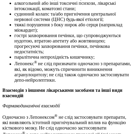
алкогольний або інші токсичні психози, лікарські
інтоксикації, коматозні стани;
судинний колапс та/або пригнічення центральної
нервової системи (ЦНС) будь-якої етіології;
тяжкі порушення з боку нирок або серця (наприклад
міокардит);
гострі захворювання печінки, що супроводжуються
нудотою, втратою апетиту або жовтяницею;
прогресуючі захворювання печінки, печінкова
недостатність;
паралітична непрохідність кишечнику;
®
Лепонекс
не слід призначати одночасно з препаратами,
які, як відомо, можуть спричинити виникнення
агранулоцитозу; не слід також одночасно застосовувати
депо-нейролептики.
Взаємодія з іншими лікарськими засобами та інші види
взаємодій
Фармакодинамічні взаємодії
®
Одночасно з Лепонексом
не слід застосовувати препарати,
які виявляють істотний пригнічувальний вплив на функцію
кісткового мозку. Не слід одночасно застосовувати
®