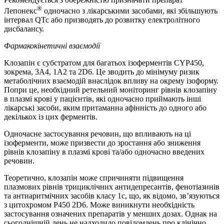
®
Лепонекс
одночасно з лікарськими засобами, які збільшують
інтервал QTc або призводять до розвитку електролітного
дисбалансу.
Фармакокінетичні взаємодії
Клозапін є субстратом для багатьох ізоферментів CYP450,
зокрема, 3A4, 1A2 та 2D6. Це зводить до мінімуму ризик
метаболічних взаємодій внаслідок впливу на окрему ізоформу.
Попри це, необхідний ретельний моніторинг рівнів клозапіну
в плазмі крові у пацієнтів, які одночасно приймають інші
лікарські засоби, яким притаманна афінність до одного або
декількох із цих ферментів.
Одночасне застосування речовин, що впливають на ці
ізоферменти, може призвести до зростання або зниження
рівнів клозапіну в плазмі крові та/або одночасно введених
речовин.
Теоретично, клозапін може спричиняти підвищення
плазмових рівнів трициклічних антидепресантів, фенотіазинів
та антиаритмічних засобів класу 1с, що, як відомо, зв’язуються
з цитохромом Р450 2D6. Може виникнути необхідність
застосування означених препаратів у менших дозах. Однак на
сьогоднішній день не надходило повідомлень про клінічно