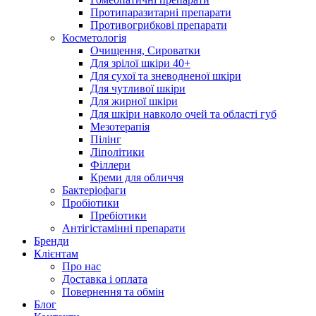
Протипаразитарні препарати
Противогрибкові препарати
Косметологія
Очищення, Сироватки
Для зрілої шкіри 40+
Для сухої та зневодненої шкіри
Для чутливої шкіри
Для жирної шкіри
Для шкіри навколо очей та області губ
Мезотерапія
Пілінг
Ліполітики
Філлери
Креми для обличчя
Бактеріофаги
Пробіотики
Пребіотики
Антігістамінні препарати
Бренди
Клієнтам
Про нас
Доставка і оплата
Повернення та обмін
Блог