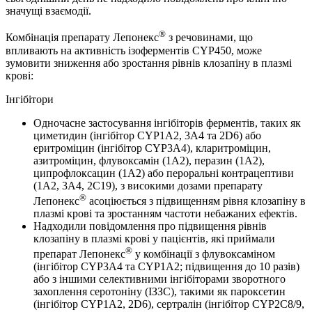
значущі взаємодії.
®
Комбінація препарату Лепонекс
з речовинами, що
впливають на активність ізоферментів CYP450, може
зумовити зниження або зростання рівнів клозапіну в плазмі
крові:
Інгібітори
Одночасне застосування інгібіторів ферментів, таких як
циметидин (інгібітор CYP1A2, 3A4 та 2D6) або
еритроміцин (інгібітор CYP3A4), кларитроміцин,
азитроміцин, флувоксамін (1A2), перазин (1A2),
ципрофлоксацин (1A2) або пероральні контрацептиви
(1A2, 3A4, 2C19), з високими дозами препарату
®
Лепонекс
асоціюється з підвищенням рівня клозапіну в
плазмі крові та зростанням частоти небажаних ефектів.
Надходили повідомлення про підвищення рівнів
клозапіну в плазмі крові у пацієнтів, які приймали
®
препарат Лепонекс
у комбінації з флувоксаміном
(інгібітор CYP3A4 та CYP1A2; підвищення до 10 разів)
або з іншими селективними інгібіторами зворотного
захоплення серотоніну (ІЗЗС), такими як пароксетин
(інгібітор CYP1A2, 2D6), сертралін (інгібітор CYP2C8/9,