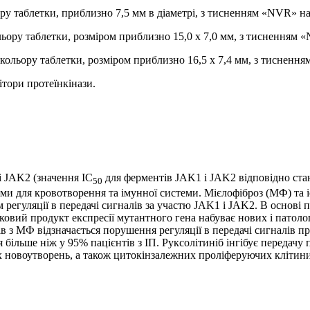
ору таблетки, приблизно 7,5 мм в діаметрі, з тисненням «NVR» на
ольору таблетки, розміром приблизно 15,0 х 7,0 мм, з тисненням 
 кольору таблетки, розміром приблизно 16,5 х 7,4 мм, з тисненн
ітори протеїнкінази.
і JAK2 (значення IC
для ферментів JAK1 і JAK2 відповідно стан
50
вими для кровотворення та імунної системи. Мієлофіброз (МФ) та
егуляції в передачі сигналів за участю JAK1 і JAK2. В основі 
ковий продукт експресії мутантного гена набуває нових і патоло
в з МФ відзначається порушення регуляції в передачі сигналів п
 більше ніж у 95% пацієнтів з ІП. Руксолітиніб інгібує передач
 новоутворень, а також цитокінзалежних проліферуючих клітини