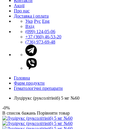
Контакти
Акції
Про нас
Доставка і оплата
Укр
Рус
Eng
Вхід
(099) 124-05-06
+37 (360) 46-53-20
(736) 973-69-48
Головна
Фарм продукти
Гематологічні препарати
Луцірукс (руксолітініб) 5 мг №60
-0%
В список бажань
Порівняти товар