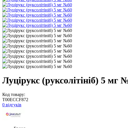
Луцірукс (руксолітініб) 5 мг 
Код товару:
T00ECCF872
0 відгуків