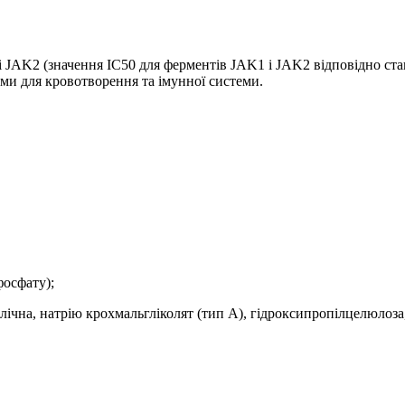
і JAK2 (значення IC50 для ферментів JAK1 і JAK2 відповідно ста
вими для кровотворення та імунної системи.
фосфату);
лічна, натрію крохмальгліколят (тип А), гідроксипропілцелюлоза