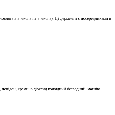
новлять 3,3 нмоль і 2,8 нмоль). Ці ферменти є посередниками в
, повідон, кремнію діоксид колоїдний безводний, магнію