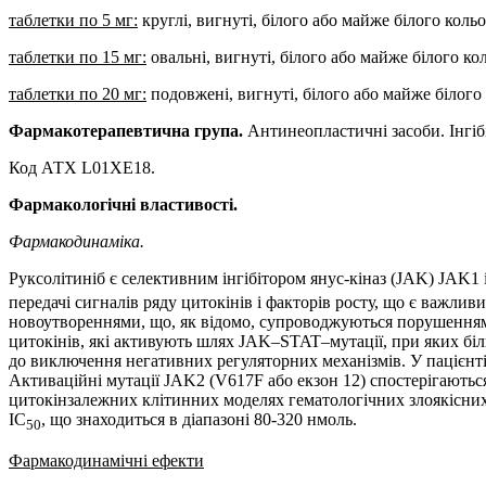
таблетки по 5 мг:
круглі, вигнуті, білого або майже білого коль
таблетки по 15 мг:
овальні, вигнуті, білого або майже білого к
таблетки по 20 мг:
подовжені, вигнуті, білого або майже білого
Фармакотерапевтична група.
Антинеопластичні засоби. Інгіб
Код АТХ L01XE18.
Фармакологічні властивості.
Фармакодинаміка.
Руксолітиніб є селективним інгібітором янус-кіназ (JAK) JAK1 
передачі сигналів ряду цитокінів і факторів росту, що є важли
новоутвореннями, що, як відомо, супроводжуються порушенням р
цитокінів, які активують шлях JAK–STAT–мутації, при яких біл
до виключення негативних регуляторних механізмів. У пацієнті
Активаційні мутації JAK2 (V617F або екзон 12) спостерігаються
цитокінзалежних клітинних моделях гематологічних злоякісних
IC
, що знаходиться в діапазоні 80-320 нмоль.
50
Фармакодинамічні ефекти