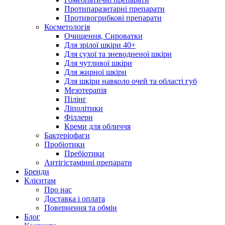
Протипаразитарні препарати
Противогрибкові препарати
Косметологія
Очищення, Сироватки
Для зрілої шкіри 40+
Для сухої та зневодненої шкіри
Для чутливої шкіри
Для жирної шкіри
Для шкіри навколо очей та області губ
Мезотерапія
Пілінг
Ліполітики
Філлери
Креми для обличчя
Бактеріофаги
Пробіотики
Пребіотики
Антігістамінні препарати
Бренди
Клієнтам
Про нас
Доставка і оплата
Повернення та обмін
Блог