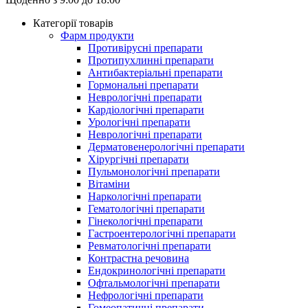
Категорії товарів
Фарм продукти
Противірусні препарати
Протипухлинні препарати
Антибактеріальні препарати
Гормональні препарати
Неврологічні препарати
Кардіологічні препарати
Урологічні препарати
Неврологічні препарати
Дерматовенерологічні препарати
Хірургічні препарати
Пульмонологічні препарати
Вітаміни
Наркологічні препарати
Гематологічні препарати
Гінекологічні препарати
Гастроентерологічні препарати
Ревматологічні препарати
Контрастна речовина
Eндокринологічні препарати
Офтальмологічні препарати
Нефрологічні препарати
Гомеопатичні препарати