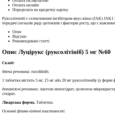
Оплата післяплатою
Оплата онлайн
Передплата на кредитну картку
Руксолітиніб є селективним інгібітором янус-кіназ (JAK) JAK1 
передачі сигналів ряду цитокінів і факторів росту, що є важли
Опис
Відгуки
Рекомендовані статті
Опис
Луцірукс (руксолітініб) 5 мг №60
Склад:
діюча речовина:
ruxolitinib;
1 таблетка містить 5 мг, 15 мг або 20 мг руксолітинібу (у формі 
допоміжні речовини:
лактози моногідрат, целюлоза мікрокриста
стеарат.
Лікарська форма.
Таблетки.
Основні фізико-хімічні властивості: