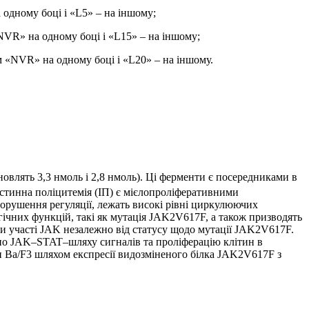
 одному боці і «L5» – на іншому;
«NVR» на одному боці і «L15» – на іншому;
ям «NVR» на одному боці і «L20» – на іншому.
овлять 3,3 нмоль і 2,8 нмоль). Ці ферменти є посередниками в
 істинна поліцитемія (ІП) є мієлопроліферативними
порушення регуляції, лежать високі рівні циркулюючих
гічних функцій, такі як мутація JAK2V617F, а також призводять
ри участі JAK незалежно від статусу щодо мутації JAK2V617F.
у по JAK–STAT–шляху сигналів та проліферацію клітин в
 Ba/F3 шляхом експресії видозміненого білка JAK2V617F з