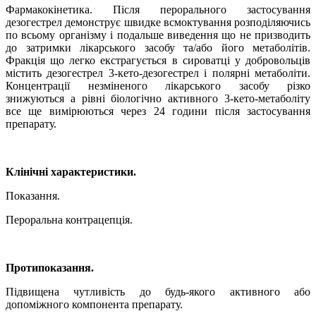
Фармакокінетика.
Після перорального застосування
дезогестрел демонструє швидке всмоктування розподіляючись
по всьому організму і подальше виведення що не призводить
до затримки лікарського засобу та/або його метаболітів.
Фракція що легко екстрагується в сироватці у добровольців
містить дезогестрел 3-кето-дезогестрел і полярні метаболіти.
Концентрації незміненого лікарського засобу різко
знижуються а рівні біологічно активного 3-кето-метаболіту
все ще вимірюються через 24 години після застосування
препарату.
Клінічні характеристики.
Показання.
Пероральна контрацепція.
Протипоказання.
Підвищена чутливість до будь-якого активного або
допоміжного компонента препарату.