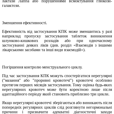
лактази Лаппа або порушеннями всмоктування глюкози-
галактози.
Зменшення ефективності.
Ефективність від застосування КПК може зменшитись у разі
наприклад пропуску застосування таблеток виникнення
шлунково-кишкових розладів або при одночасному
застосуванні деяких ліків (див. розділ «Взаємодія з іншими
лікарськими засобами та інші види взаємодій»).
Погіршення контролю менструального циклу.
Під час застосування КПК можуть спостерігатися нерегулярні
("мазання" або "проривні кровотечі") кровотечі особливо
протягом перших місяців застосування. Тому оцінка будь-яких
нерегулярних кровотеч може бути коректною лише після
адаптаційного періоду який становить приблизно три цикли.
Якщо нерегулярні кровотечі зберігаються або виникають після
попередніх регулярних циклів слід розглянути негормональні
причини і призначити адекватні діагностичні заходи