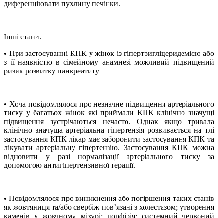
диференціювати пухлину печінки.
Інші стани.
• При застосуванні КПК у жінок із гіпертригліцеридемією або
з її наявністю в сімейному анамнезі можливий підвищений
ризик розвитку панкреатиту.
• Хоча повідомлялося про незначне підвищення артеріального
тиску у багатьох жінок які приймали КПК клінічно значущі
підвищення зустрічаються нечасто. Однак якщо тривала
клінічно значуща артеріальна гіпертензія розвивається на тлі
застосування КПК лікар має заборонити застосування КПК та
лікувати артеріальну гіпертензію. Застосування КПК можна
відновити у разі нормалізації артеріального тиску за
допомогою антигіпертензивної терапії.
• Повідомлялося про виникнення або погіршення таких станів
як жовтяниця та/або свербіж пов’язані з холестазом; утворення
каменів у жовчному міхурі; порфірія; системний червоний