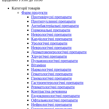
Категорії товарів
Фарм продукти
Противірусні препарати
Протипухлинні препарати
Антибактеріальні препарати
Гормональні препарати
Неврологічні препарати
Кардіологічні препарати
Урологічні препарати
Неврологічні препарати
Дерматовенерологічні препарати
Хірургічні препарати
Пульмонологічні препарати
Вітаміни
Наркологічні препарати
Гематологічні препарати
Гінекологічні препарати
Гастроентерологічні препарати
Ревматологічні препарати
Контрастна речовина
Eндокринологічні препарати
Офтальмологічні препарати
Нефрологічні препарати
Гомеопатичні препарати