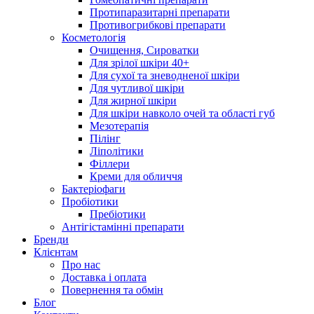
Протипаразитарні препарати
Противогрибкові препарати
Косметологія
Очищення, Сироватки
Для зрілої шкіри 40+
Для сухої та зневодненої шкіри
Для чутливої шкіри
Для жирної шкіри
Для шкіри навколо очей та області губ
Мезотерапія
Пілінг
Ліполітики
Філлери
Креми для обличчя
Бактеріофаги
Пробіотики
Пребіотики
Антігістамінні препарати
Бренди
Клієнтам
Про нас
Доставка і оплата
Повернення та обмін
Блог