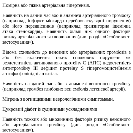
Помірна або тяжка артеріальна гіпертензія.
Наявність на даний час або в анамнезі артеріального тромбозу
(наприклад інфаркт міокарда цереброваскулярні порушення)
або його передвісників (наприклад транзиторна ішемічна
атака стенокардія). Наявність більш ніж одного факторів
ризику артеріального захворювання (див. розділ «Особливості
застосування»).
Відома схильність до венозних або артеріальних тромбозів з
або без включення таких спадкових порушень як
резистентність активованого протеїну С (АПС) недостатність
антитромбіну ІІІ дефіцит протеїну S гіпергомоцистеїнемія
антифосфоліпідні антитіла.
Наявність на даний час або в анамнезі венозного тромбозу
(наприклад тромбоз глибоких вен емболія легеневої артерії).
Мігрень з вогнищевими неврологічними симптомами.
Цукровий діабет із судинними ускладненнями.
Наявність тяжких або множинних факторів ризику венозного
або артеріального тромбозу (див. розділ «Особливості
застосування»).