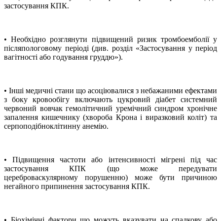
застосування КПК.
• Необхідно розглянути підвищений ризик тромбоемболії у
післяпологовому періоді (див. розділ
«
Застосування у період
вагітності або годування груддю»).
• Інші медичні стани що асоціювалися з небажаними ефектами
з боку кровообігу включають цукровий діабет системний
червоний вовчак гемолітичний уремічний синдром хронічне
запалення кишечнику (хвороба Крона і виразковий коліт) та
серпоподібноклітинну анемію.
• Підвищення частоти або інтенсивності мігрені під час
застосування КПК (що може передувати
цереброваскулярному порушенню) може бути причиною
негайного припинення застосування КПК.
• Біохімічні фактори що можуть вказувати на спадкову або