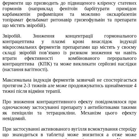
ферменти що призводить до підвищеного кліренсу статевих
гормонів (наприклад фенітоїн барбітурати примідон
карбамазепін рифампіцин та можливо окскарбазепін
топірамат фельбамат ритонавір гризеофульвін та препарати
що містять звіробій).
Звіробій. Зниження концентрації гормонального
контрацептива у плазмі крові внаслідок індукції
мікросомальних ферментів препаратами що містять у своєму
складі звіробій пов’язано із ризиком зниження чи навіть
втрати ефективності комбінованого перорального
контрацептива (КПК) та може викликати серйозні наслідки
(настання вагітності).
Максимальна індукція ферментів зазвичай не спостерігається
протягом 2-3 тижнів але може продовжуватись щонайменше 4
тижні після відміни терапії.
Про зниження контрацептивного ефекту повідомлялося при
одночасному застосуванні препарату з антибіотиками такими
як пеніцилін та тетрацикліни. Механізм цього ефекту
невідомий.
При застосуванні активованого вугілля всмоктування стероїду
що знаходиться в таблетці може знизитися а отже може