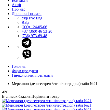
Контакти
Акції
Про нас
Доставка і оплата
Укр
Рус
Eng
Вхід
(099) 124-05-06
+37 (360) 46-53-20
(736) 973-69-48
Головна
Фарм продукти
Гінекологічні препарати
Мерсилон (дезогестрел /етинілестрадіол) табл №21
-0%
В список бажань
Порівняти товар