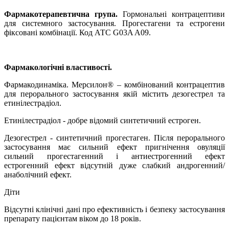
Фармакотерапевтична група.
Гормональні контрацептиви
для системного застосування. Прогестагени та естрогени
фіксовані комбінації. Код АТС G03A A09.
Фармакологічні властивості.
Фармакодинаміка.
Мерсилон
®
– комбінований контрацептив
для перорального застосування якій містить дезогестрел та
етинілестрадіол.
Етинілестрадіол - добре відомий синтетичний естроген.
Дезогестрел - синтетичний прогестаген. Після перорального
застосування має сильний ефект пригнічення овуляції
сильний прогестагенний і антиестрогенний ефект
естрогенний ефект відсутній дуже слабкий андрогенний/
анаболічний ефект.
Діти
Відсутні клінічні дані про ефективність і безпеку застосування
препарату пацієнтам віком до 18 років.