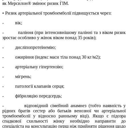
як Мерсилон
®
змінює ризик ГІМ.
• Ризик артеріальної тромбоемболії підвищується через:
-
вік;
-
паління (при інтенсивнішому палінні та з віком ризик
зростає особливо у жінок віком понад 35 років);
-
дисліпопротеїнемію;
-
ожиріння (індекс маси тіла понад 30 кг/м
2
);
-
артеріальну гіпертензію;
-
мігрень;
-
патології клапанів серця;
-
фібриляцію передсердь;
-
відповідний сімейний анамнез (тобто наявність у
рідних братів сестер або батьків венозної чи артеріальної
тромбоемболії у відносно ранньому віці). Якщо є підозра
спадкової схильності жінку необхідно направити до
спеціаліста на консультацію перш ніж прийняти рішення щодо