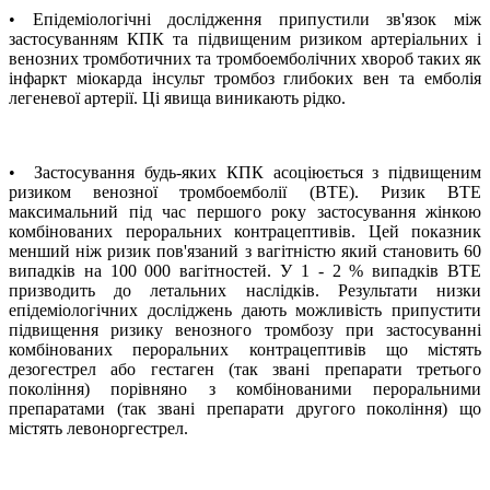
• Епідеміологічні дослідження припустили зв'язок між
застосуванням КПК та підвищеним ризиком артеріальних і
венозних тромботичних та тромбоемболічних хвороб таких як
інфаркт міокарда інсульт тромбоз глибоких вен та емболія
легеневої артерії. Ці явища виникають рідко.
• Застосування будь-яких КПК асоціюється з підвищеним
ризиком венозної тромбоемболії (ВТЕ). Ризик ВТЕ
максимальний під час першого року застосування жінкою
комбінованих пероральних контрацептивів. Цей показник
менший ніж ризик пов'язаний з вагітністю який становить 60
випадків на 100 000 вагітностей. У 1 - 2 % випадків ВТЕ
призводить до летальних наслідків. Результати низки
епідеміологічних досліджень дають можливість припустити
підвищення ризику венозного тромбозу при застосуванні
комбінованих пероральних контрацептивів що містять
дезогестрел або гестаген (так звані препарати третього
покоління) порівняно з комбінованими пероральними
препаратами (так звані препарати другого покоління) що
містять левоноргестрел.