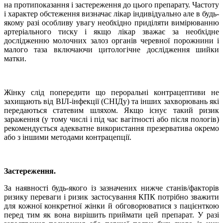
на протипоказання і застереження до цього препарату. Частоту
і характер обстеження визначає лікар індивідуально але в будь-
якому разі особливу увагу необхідно приділяти вимірюванню
артеріального тиску і якщо лікар зважає за необхідне
дослідженню молочних залоз органів черевної порожнини і
малого таза включаючи цитологічне дослідження шийки
матки.
Жінку слід попередити що пероральні контрацептиви не
захищають від ВІЛ-інфекції (СНІДу) та інших захворювань які
передаються статевим шляхом. Якщо існує такий ризик
зараження (у тому числі і під час вагітності або після пологів)
рекомендується адекватне використання презерватива окремо
або з іншими методами контрацепції.
Застереження.
За наявності будь-якого із зазначених нижче станів/факторів
ризику переваги і ризик застосування КПК потрібно зважити
для кожної конкретної жінки й обговорюватися з пацієнткою
перед тим як вона вирішить приймати цей препарат. У разі