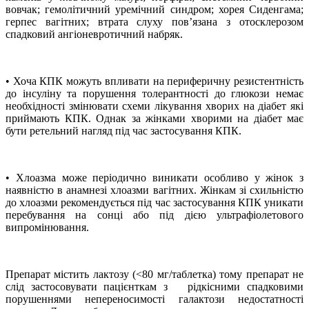
вовчак; гемолітичний уремічний синдром; хорея Сиденгама;
герпес вагітних; втрата слуху пов’язана з отосклерозом
спадковий ангіоневротичний набряк.
• Хоча КПК можуть впливати на периферичну резистентність
до інсуліну та порушення толерантності до глюкози немає
необхідності змінювати схеми лікування хворих на діабет які
приймають КПК. Однак за жінками хворими на діабет має
бути ретельний нагляд під час застосування КПК.
• Хлоазма може періодично виникати особливо у жінок з
наявністю в анамнезі хлоазми вагітних. Жінкам зі схильністю
до хлоазми рекомендується під час застосування КПК уникати
перебування на сонці або під дією ультрафіолетового
випромінювання.
Препарат містить лактозу (<80 мг/таблетка) тому препарат не
слід застосовувати пацієнткам з рідкісними спадковими
порушеннями непереносимості галактози недостатності