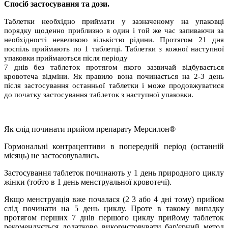
Спосіб застосування та дози.
Таблетки необхідно приймати у зазначеному на упаковці
порядку щоденно приблизно в один і той же час запиваючи за
необхідності невеликою кількістю рідини. Протягом 21 дня
поспіль приймають по 1 таблетці. Таблетки з кожної наступної
упаковки приймаються після періоду
7 днів без таблеток протягом якого зазвичай відбувається
кровотеча відміни. Як правило вона починається на 2-3 день
після застосування останньої таблетки і може продовжуватися
до початку застосування таблеток з наступної упаковки.
Як слід починати прийом препарату Мерсилон
®
Гормональні контрацептиви в попередній період (останній
місяць) не застосовувались.
Застосування таблеток починають у 1 день природного циклу
жінки (тобто в 1 день менструальної кровотечі).
Якщо менструація вже почалася (2 3 або 4 дні тому) прийом
слід починати на 5 день циклу. Проте в такому випадку
протягом перших 7 днів першого циклу прийому таблеток
рекомендується додатково використовувати бар'єрний метод