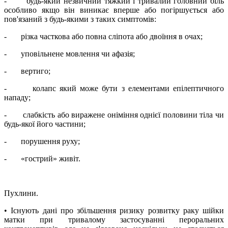
-
будь-який незвичний тяжкий і тривалий головний біль
особливо якщо він виникає вперше або погіршується або
пов'язаний з будь-якими з таких симптомів:
-
різка часткова або повна сліпота або двоїння в очах;
-
уповільнене мовлення чи афазія;
-
вертиго;
-
колапс який може бути з елементами епілептичного
нападу;
-
слабкість або виражене оніміння однієї половини тіла чи
будь-якої його частини;
-
порушення руху;
-
«гострий» живіт.
Пухлини.
• Існують дані про збільшення ризику розвитку раку шійки
матки при тривалому застосуванні пероральних