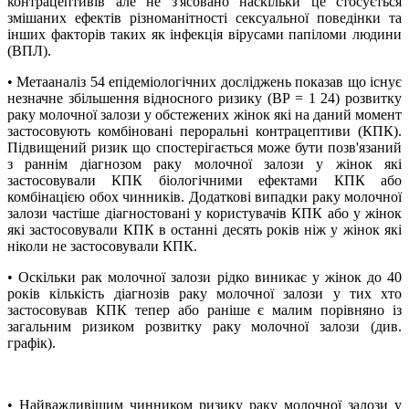
контрацептивів але не з'ясовано наскільки це стосується
змішаних ефектів різноманітності сексуальної поведінки та
інших факторів таких як інфекція вірусами папіломи людини
(ВПЛ).
• Метааналіз 54 епідеміологічних досліджень показав що існує
незначне збільшення відносного ризику (ВР = 1 24) розвитку
раку молочної залози у обстежених жінок які на даний момент
застосовують комбіновані пероральні контрацептиви (КПК).
Підвищений ризик що спостерігається може бути позв'язаний
з раннім діагнозом раку молочної залози у жінок які
застосовували КПК біологічними ефектами КПК або
комбінацією обох чинників. Додаткові випадки раку молочної
залози частіше діагностовані у користувачів КПК або у жінок
які застосовували КПК в останні десять років ніж у жінок які
ніколи не застосовували КПК.
• Оскільки рак молочної залози рідко виникає у жінок до 40
років кількість діагнозів раку молочної залози у тих хто
застосовував КПК тепер або раніше є малим порівняно із
загальним ризиком розвитку раку молочної залози (див.
графік).
• Найважливішим чинником ризику раку молочної залози у