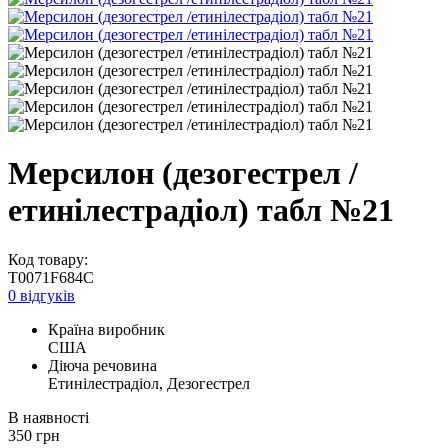
Мерсилон (дезогестрел /
етинілестрадіол) табл №21
Код товару:
T0071F684C
0 відгуків
Країна виробник
США
Діюча речовина
Етинілестрадіол, Дезогестрел
В наявності
350
грн