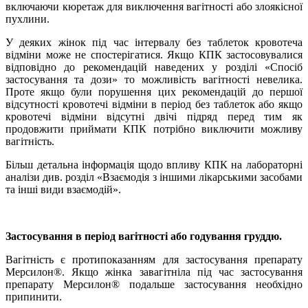
включаючи кюретаж для виключення вагітності або злоякісної
пухлини.
У деяких жінок під час інтервалу без таблеток кровотеча
відміни може не спостерігатися. Якщо КПК застосовувалися
відповідно до рекомендацій наведених у розділі «Спосіб
застосування та дози» то можливість вагітності невелика.
Проте якщо були порушення цих рекомендацій до першої
відсутності кровотечі відміни в період без таблеток або якщо
кровотечі відміни відсутні двічі підряд перед тим як
продовжити приймати КПК потрібно виключити можливу
вагітність.
Більш детальна інформація щодо впливу КПК на лабораторні
аналізи див. розділ «Взаємодія з іншими лікарськими засобами
та інші види взаємодій».
Застосування в період вагітності або годування груддю.
Вагітність є протипоказанням для застосування препарату
Мерсилон
®
. Якщо жінка завагітніла під час застосування
препарату Мерсилон
®
подальше застосування необхідно
припинити.