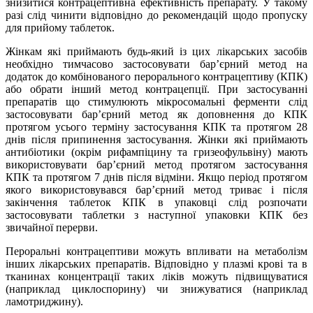
знизитися контрацептивна ефективність препарату. У такому
разі слід чинити відповідно до рекомендацій щодо пропуску
для прийому таблеток.
Жінкам які приймають будь-який із цих лікарських засобів
необхідно тимчасово застосовувати бар’єрний метод на
додаток до комбінованого перорального контрацептиву (КПК)
або обрати інший метод контрацепції. При застосуванні
препаратів що стимулюють мікросомальні ферменти слід
застосовувати бар’єрний метод як доповнення до КПК
протягом усього терміну застосування КПК та протягом 28
днів після припинення застосування. Жінки які приймають
антибіотики (окрім рифампіцину та гризеофульвіну) мають
використовувати бар’єрний метод протягом застосування
КПК та протягом 7 днів після відміни. Якщо період протягом
якого використовувався бар’єрний метод триває і після
закінчення таблеток КПК в упаковці слід розпочати
застосовувати таблетки з наступної упаковки КПК без
звичайної перерви.
Пероральні контрацептиви можуть впливати на метаболізм
інших лікарських препаратів. Відповідно у плазмі крові та в
тканинах концентрації таких ліків можуть підвищуватися
(наприклад циклоспорину) чи знижуватися (наприклад
ламотриджину).