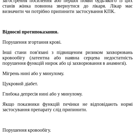
загострення посилення або першої появи будь-якого із цих
станів жінка повинна звернутися до лікаря. Лікар має
визначити чи потрібно припинити застосування КПК.
Відносні протипоказання.
Порушення згортання крові.
Інші стани пов'язані з підвищеним ризиком захворювань
кровообігу (латентна або наявна серцева недостатність
порушення функцій нирок або ці захворювання в анамнезі).
Мігрень нині або у минулому.
Цукровий діабет.
Глибока депресія нині або у минулому.
Якщо показники функцій печінки не відповідають нормі
застосування препарату слід припинити.
Порушення кровообігу.