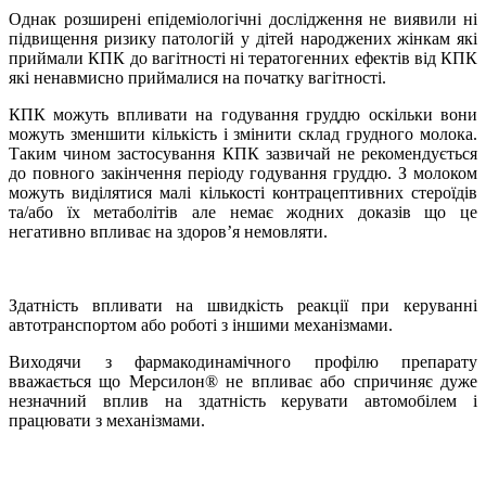
Однак розширені епідеміологічні дослідження не виявили ні
підвищення ризику патологій у дітей народжених жінкам які
приймали КПК до вагітності ні тератогенних ефектів від КПК
які ненавмисно приймалися на початку вагітності.
КПК можуть впливати на годування груддю оскільки вони
можуть зменшити кількість і змінити склад грудного молока.
Таким чином застосування КПК зазвичай не рекомендується
до повного закінчення періоду годування груддю. З молоком
можуть виділятися малі кількості контрацептивних стероїдів
та/або їх метаболітів але немає жодних доказів що це
негативно впливає на здоров’я немовляти.
Здатність впливати на швидкість реакції при керуванні
автотранспортом або роботі з іншими механізмами.
Виходячи з фармакодинамічного профілю препарату
вважається що Мерсилон
®
не впливає або спричиняє дуже
незначний вплив на здатність керувати автомобілем і
працювати з механізмами.