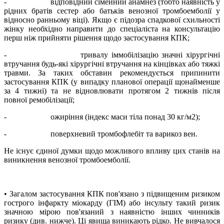
-
відповідний сімейний анамнез (тобто наявність у
рідних братів сестер або батьків венозної тромбоемболії у
відносно ранньому віці). Якщо є підозра спадкової схильності
жінку необхідно направити до спеціаліста на консультацію
перш ніж прийняти рішення щодо застосування КПК;
-
тривалу іммобілізацію значні хірургічні
втручання будь-які хірургічні втручання на кінцівках або тяжкі
травми. За таких обставин рекомендується припинити
застосування КПК (у випадку планової операції щонайменше
за 4 тижні) та не відновлювати протягом 2 тижнів після
повної ремобілізації;
-
ожиріння (індекс маси тіла понад 30 кг/м
2
);
-
поверхневий тромбофлебіт та варикоз вен.
Не існує єдиної думки щодо можливого впливу цих станів на
виникнення венозної тромбоемболії.
• Загалом застосування КПК пов'язано з підвищеним ризиком
гострого інфаркту міокарду (ГІМ) або інсульту такий ризик
значною мірою пов'язаний з наявністю інших чинників
ризику (див. нижче). Ці явища виникають рідко. Не вивчалося