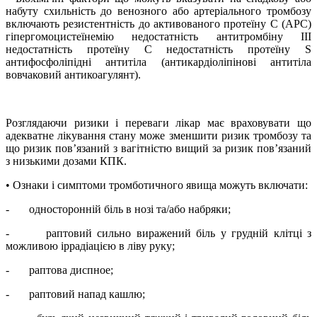
набуту схильність до венозного або артеріального тромбозу
включають резистентність до активованого протеїну С (APC)
гіпергомоцистеїнемію недостатність антитромбіну ІІІ
недостатність протеїну С недостатність протеїну S
антифосфоліпідні антитіла (антикардіоліпінові антитіла
вовчаковий антикоагулянт).
Розглядаючи ризики і переваги лікар має враховувати що
адекватне лікування стану може зменшити ризик тромбозу та
що ризик пов’язаний з вагітністю вищий за ризик пов’язаний
з низькими дозами КПК.
• Ознаки і симптоми тромботичного явища можуть включати:
-
односторонній біль в нозі та/або набряки;
-
раптовий сильно виражений біль у грудній клітці з
можливою іррадіацією в ліву руку;
-
раптова диспное;
-
раптовий напад кашлю;