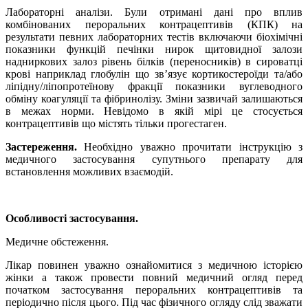
Лабораторні аналізи.
Були отримані дані про вплив
комбінованих пероральних контрацептивів (КПК) на
результати певних лабораторних тестів включаючи біохімічні
показники функцій печінки нирок щитовидної залози
надниркових залоз рівень білків (переносників) в сироватці
крові наприклад глобулін що зв’язує кортикостероїди та/або
ліпідну/ліпопротеїнову фракції показники вуглеводного
обміну коагуляції та фібринолізу. Зміни зазвичай залишаються
в межах норми. Невідомо в якій мірі це стосується
контрацептивів що містять тільки прогестаген.
Застереження.
Необхідно уважно прочитати інструкцію з
медичного застосування супутнього препарату для
встановлення можливих взаємодій.
Особливості застосування.
Медичне обстеження.
Лікар повинен уважно ознайомитися з медичною історією
жінки а також провести повний медичний огляд перед
початком застосування пероральних контрацептивів та
періодично після цього. Під час фізичного огляду слід зважати