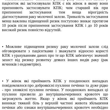
пацієнток які застосовували КПК є вік жінок в якому вони
припиняють застосовувати КПК; чим старший вік при
припиненні застосування тим вища вірогідність
діагностування раку молочної залози. Тривалість застосування
менш важлива підвищений ризик поступово зникає протягом
10 років після припинення застосування КПК і до 10 років
високий ризик повністю відсутній.
• Можливе підвищення ризику раку молочної залози слід
обговорювати з пацієнтками і зважувати відносно користі
КПК з урахуванням даних про те що КПК забезпечує значний
захист від ризику розвитку деяких інших видів раку (рак
яєчників і ендометрію).
• У жінок які приймають КПК у поодиноких випадках
повідомлялося про доброякісні пухлини печінки та дуже рідко
- про злоякісні пухлини печінки. У поодиноких випадках ці
пухлини призвели до внутрішньочеревних кровотеч що
загрожують життю. Якщо у жінок які приймають КПК
виникає тяжкий біль у верхній частині живота збільшення
печінки або ознаки внутрішньочеревних кровотеч необхідно