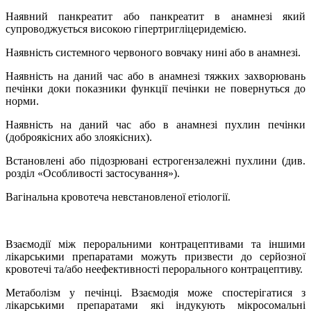
Наявний панкреатит або панкреатит в анамнезі який
супроводжується високою гіпертригліцеридемією.
Наявність системного червоного вовчаку нині або в анамнезі.
Наявність на даний час або в анамнезі тяжких захворювань
печінки доки показники функції печінки не повернуться до
норми.
Наявність на даний час або в анамнезі пухлин печінки
(доброякісних або злоякісних).
Встановлені або підозрювані естрогензалежні пухлини (див.
розділ «Особливості застосування»).
Вагінальна кровотеча невстановленої етіології.
Взаємодії між пероральними контрацептивами та іншими
лікарськими препаратами можуть призвести до серйозної
кровотечі та/або неефективності перорального контрацептиву.
Метаболізм у печінці.
Взаємодія може спостерігатися з
лікарськими препаратами які індукують мікросомальні