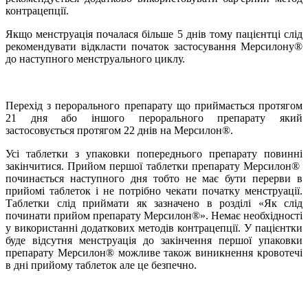
контрацепції.
Якщо менструація почалася більше 5 днів тому пацієнтці слід
рекомендувати відкласти початок застосування Мерсилону
®
до наступного менструального циклу.
Перехід з перорального препарату що приймається протягом
21 дня або іншого перорального препарату який
застосовується протягом 22 днів на Мерсилон
®
.
Усі таблетки з упаковки попереднього препарату повинні
закінчитися. Прийом першої таблетки препарату Мерсилон
®
починається наступного дня тобто не має бути перерви в
прийомі таблеток і не потрібно чекати початку менструації.
Таблетки слід приймати як зазначено в розділі «
Як слід
починати прийом препарату Мерсилон
®
». Немає необхідності
у використанні додаткових методів контрацепції. У пацієнтки
буде відсутня менструація до закінчення першої упаковки
препарату Мерсилон
®
можливе також виникнення кровотечі
в дні прийому таблеток але це безпечно.