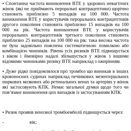
• Спонтанна частота виникнення ВТЕ у здорових невагітних
жінок (які не приймають пероральні контрацептиви) щорічно
становить приблизно 5 випадків на 100 000. Частота
виникнення ВТЕ у користувачів пероральних контрацептивів
другого покоління становить приблизно 15 випадків на 100
000 на рік. Частота виникнення ВТЕ у користувачів
пероральних контрацептивів третього покоління становить
приблизно 25 випадків на 100 000 на рік: така висока частота
не була задовільно пояснена систематичною помилкою або
комбінацією чинників. Рівень усіх ризиків ВТЕ підвищується
з віком і ймовірно надалі збільшується у жінок з іншими
відомими чинниками ризику ВТЕ наприклад з ожирінням.
• Дуже рідко повідомлялося про тромбоз що виникав в інших
кровоносних судинах наприклад печінкових мезентеріальних
ниркових мозкових або ретинальних венах та артеріях у жінок
які застосовують КПК. Немає загальної думки щодо того чи
пов’язане виникнення цих випадків із застосуванням КПК.
• Ризик проявів венозної тромбоемболії підвищується через:
-
вік;