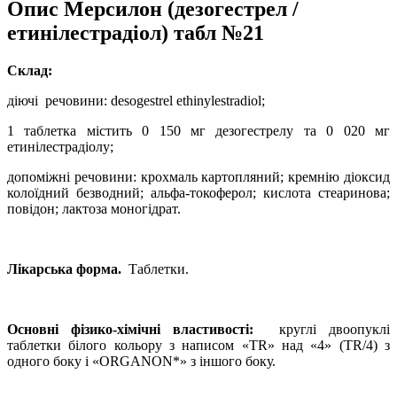
Опис
Мерсилон (дезогестрел /
етинілестрадіол) табл №21
Склад:
діючі речовини:
desogestrel ethinylestradiol;
1 таблетка містить 0 150 мг дезогестрелу та 0 020 мг
етинілестрадіолу;
допоміжні речовини:
крохмаль картопляний; кремнію діоксид
колоїдний безводний; альфа-токоферол; кислота стеаринова;
повідон; лактоза моногідрат.
Лікарська форма.
Таблетки.
Основні фізико-хімічні властивості:
круглі двоопуклі
таблетки білого кольору з написом «TR» над «4» (TR/4) з
одного боку і «ORGANON*» з іншого боку.