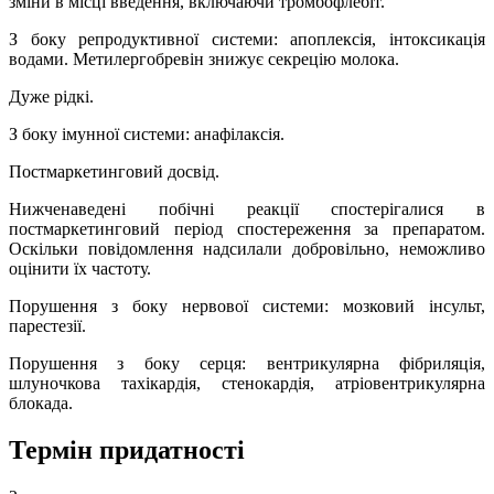
зміни в місці введення, включаючи тромбофлебіт.
З боку репродуктивної системи: апоплексія, інтоксикація
водами. Метилергобревін знижує секрецію молока.
Дуже рідкі.
З боку імунної системи: анафілаксія.
Постмаркетинговий досвід.
Нижченаведені побічні реакції спостерігалися в
постмаркетинговий період спостереження за препаратом.
Оскільки повідомлення надсилали добровільно, неможливо
оцінити їх частоту.
Порушення з боку нервової системи: мозковий інсульт,
парестезії.
Порушення з боку серця: вентрикулярна фібриляція,
шлуночкова тахікардія, стенокардія, атріовентрикулярна
блокада.
Термін придатності