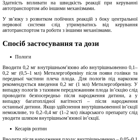
Здатність впливати на швидкість реакції при керуванні
автотранспортом або іншими механізмами.
У зв’язку з розвитком побічних реакцій з боку центральної
нервової системи слід утримуватись від керування
автотранспортом та роботи з іншими механізмами.
Спосіб застосування та дози
Пологи
Вводити 0,2 мг внутрішньом’язово або внутрішньовенно 0,1–
0,2 мг (0,5–1 мл) Метилергобревіну після появи голівки та
передньої частини плеча плода. Для пологів під наркозом
рекомендується введення 0,2 мг (1 мл) Метилергобревіну. У
випадку пологів з тазовим передлежанням плода ін’єкцію слід
проводити безпосередньо після народження дитини, а у
випадку багатоплідної вагітності – після народження
останньої дитини. Якщо здійснення внутрішньовенної ін’єкції
неможливе, то 0,2–0,4 мг (1–2 мл) лікарського препарату слід
уводити шляхом внутрішньом’язової ін’єкції.
Кесарів розтин
Вводити після народження плода: внутрішньовенно – 0,05–0,1