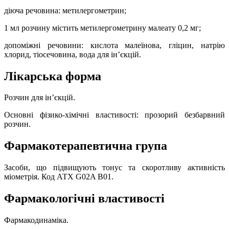
діюча речовина: метилергометрин;
1 мл розчину містить метилергометрину малеату 0,2 мг;
допоміжні речовини: кислота малеїнова, гліцин, натрію
хлорид, тіосечовина, вода для ін’єкцій.
Лікарська форма
Розчин для ін’єкцій.
Основні фізико-хімічні властивості: прозорий безбарвний
розчин.
Фармакотерапевтична група
Засоби, що підвищують тонус та скоротливу активність
міометрія. Код АТХ G02A B01.
Фармакологічні властивості
Фармакодинаміка.