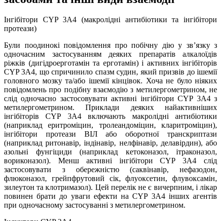
Інгібітори CYP 3A4 (макролідні антибіотики та інгібітори
протеази)
Були поодинокі повідомлення про побічну дію у зв’язку з
одночасним застосуванням деяких препаратів алкалоїдів
ріжків (дигідроерготамін та ерготамін) і активних інгібіторів
CYP 3A4, що спричинило спазм судин, який призвів до ішемії
головного мозку та/або ішемії кінцівок. Хоча не було ніяких
повідомлень про подібну взаємодію з метилергометрином, не
слід одночасно застосовувати активні інгібітори CYP 3A4 з
метилергометрином. Приклади деяких найактивніших
інгібіторів CYP 3A4 включають макролідні антибіотики
(наприклад еритроміцин, тролеандоміцин, кларитроміцин),
інгібітори протеази ВІЛ або оборотної транскриптази
(наприклад ритонавір, індінавір, нелфінавір, делавірдин), або
азольні фунгіциди (наприклад кетоконазол, ітраконазол,
вориконазол). Менш активні інгібітори CYP 3A4 слід
застосовувати з обережністю (саквінавір, нефазодон,
флюконазол, грейпфрутовий сік, флуоксетин, флувоксамін,
зилеутон та клотримазол). Цей перелік не є вичерпним, і лікар
повинен брати до уваги ефекти на CYP 3A4 інших агентів
при одночасному застосуванні з метилергометрином.