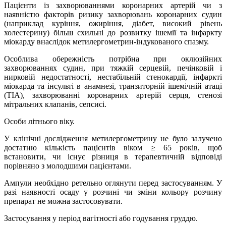
Пацієнти із захворюваннями коронарних артерій чи з
наявністю факторів ризику захворювань коронарних судин
(наприклад куріння, ожиріння, діабет, високий рівень
холестерину) більш схильні до розвитку ішемії та інфаркту
міокарду внаслідок метилергометрин-індукованого спазму.
Особлива обережність потрібна при оклюзійних
захворюваннях судин, при тяжкій серцевій, печінковій і
нирковій недостатності, нестабільній стенокардії, інфаркті
міокарда та інсульті в анамнезі, транзиторній ішемічній атаці
(ТІА), захворюванні коронарних артерій серця, стенозі
мітральних клапанів, сепсисі.
Особи літнього віку.
У клінічні дослідження метилергометрину не було залучено
достатню кількість пацієнтів віком ≥ 65 років, щоб
встановити, чи існує різниця в терапевтичній відповіді
порівняно з молодшими пацієнтами.
Ампули необхідно ретельно оглянути перед застосуванням. У
разі наявності осаду у розчині чи зміни кольору розчину
препарат не можна застосовувати.
Застосування у період вагітності або годування груддю.