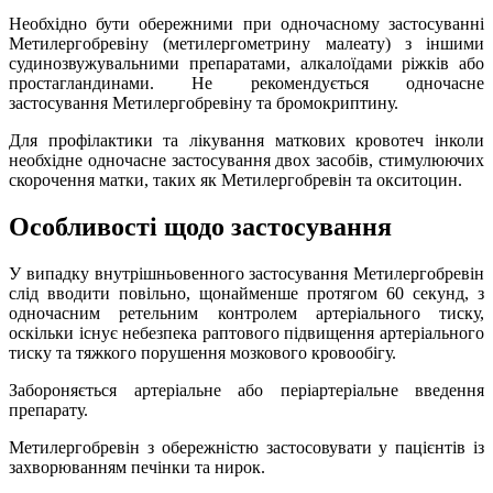
Необхідно бути обережними при одночасному застосуванні
Метилергобревіну (метилергометрину малеату) з іншими
судинозвужувальними препаратами, алкалоїдами ріжків або
простагландинами. Не рекомендується одночасне
застосування Метилергобревіну та бромокриптину.
Для профілактики та лікування маткових кровотеч інколи
необхідне одночасне застосування двох засобів, стимулюючих
скорочення матки, таких як Метилергобревін та окситоцин.
Особливості щодо застосування
У випадку внутрішньовенного застосування Метилергобревін
слід вводити повільно, щонайменше протягом 60 секунд, з
одночасним ретельним контролем артеріального тиску,
оскільки існує небезпека раптового підвищення артеріального
тиску та тяжкого порушення мозкового кровообігу.
Забороняється артеріальне або періартеріальне введення
препарату.
Метилергобревін з обережністю застосовувати у пацієнтів із
захворюванням печінки та нирок.