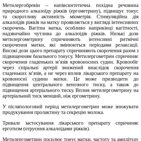
Метилергобревін – напівсинтетична похідна речовина
природного алкалоїду ріжків (ергометрину), підвищує тонус
та скоротливу активність міометрія. Стимуляційна дія
алкалоїдів ріжків на матку проявляється у вигляді інтенсивних
скорочень. Вагітна матка, особливо наприкінці вагітності,
надзвичайно чутлива до алкалоїдів ріжків. Низькі дози
метилергометрину спричиняють інтенсивні ритмічні
скорочення матки, які змінюються періодами релаксації.
Високі дози цього препарату спричиняють скорочення разом з
підвищенням базального тонусу. Метилергометрин спричиняє
скорочення гладеньких м’язів кровоносних судин. Кровообіг
через спіральні артерії знижений внаслідок скорочення
гладеньких м’язів, а не через вплив лікарського препарату на
кровоносні судини матки. Це може призводити до
підвищення центрального венозного тиску, а також до
підвищення артеріального тиску. Вплив метилергометрину на
артеріальний тиск менший, ніж ергометрину.
У післяпологовий період метилергометрин може знижувати
продукування пролактину та секрецію молока.
Тривале застосування лікарського препарату спричиняє
ерготизм (отруєння алкалоїдами ріжків).
Метилергометрин посилює тонус матки, частоту та амплітуду