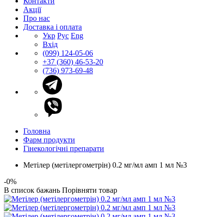
Контакти
Акції
Про нас
Доставка і оплата
Укр
Рус
Eng
Вхід
(099) 124-05-06
+37 (360) 46-53-20
(736) 973-69-48
Головна
Фарм продукти
Гінекологічні препарати
Метілер (метілергометрін) 0.2 мг/мл амп 1 мл №3
-0%
В список бажань
Порівняти товар