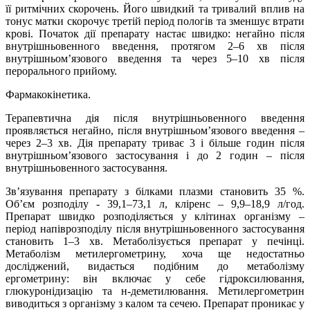
її ритмічних скорочень. Його швидкий та тривалий вплив на
тонус матки скорочує третій період пологів та зменшує втрати
крові. Початок дії препарату настає швидко: негайно після
внутрішньовенного введення, протягом 2–6 хв після
внутрішньом’язового введення та через 5–10 хв після
перорального прийому.
Фармакокінетика.
Терапевтична дія після внутрішньовенного введення
проявляється негайно, після внутрішньом’язового введення –
через 2–3 хв. Дія препарату триває 3 і більше годин після
внутрішньом’язового застосування і до 2 годин – після
внутрішньовенного застосування.
Зв’язування препарату з білками плазми становить 35 %.
Об’єм розподілу - 39,1–73,1 л, кліренс – 9,9–18,9 л/год.
Препарат швидко розподіляється у клітинах організму –
період напіврозподілу після внутрішньовенного застосування
становить 1–3 хв. Метаболізується препарат у печінці.
Метаболізм метилергометрину, хоча ще недостатньо
досліджений, видається подібним до метаболізму
ергометрину: він включає у себе гідроксилювання,
глюкуронідизацію та н-деметилювання. Метилергометрин
виводиться з організму з калом та сечею. Препарат проникає у