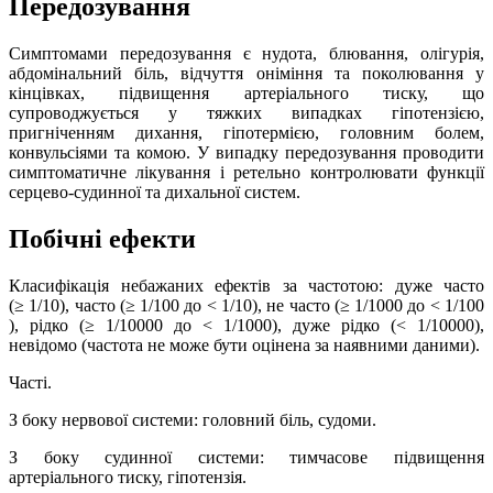
Передозування
Симптомами передозування є нудота, блювання, олігурія,
абдомінальний біль, відчуття оніміння та поколювання у
кінцівках, підвищення артеріального тиску, що
супроводжується у тяжких випадках гіпотензією,
пригніченням дихання, гіпотермією, головним болем,
конвульсіями та комою. У випадку передозування проводити
симптоматичне лікування і ретельно контролювати функції
серцево-судинної та дихальної систем.
Побічні ефекти
Класифікація небажаних ефектів за частотою: дуже часто
(≥ 1/10), часто (≥ 1/100 до < 1/10), не часто (≥ 1/1000 до < 1/100
), рідко (≥ 1/10000 до < 1/1000), дуже рідко (< 1/10000),
невідомо (частота не може бути оцінена за наявними даними).
Часті.
З боку нервової системи: головний біль, судоми.
З боку судинної системи: тимчасове підвищення
артеріального тиску, гіпотензія.