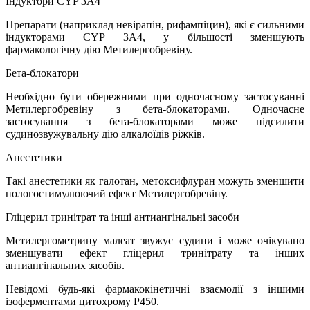
Індуктори CYP 3A4
Препарати (наприклад невірапін, рифампіцин), які є сильними
індукторами CYP 3A4, у більшості зменшують
фармакологічну дію Метилергобревіну.
Бета-блокатори
Необхідно бути обережними при одночасному застосуванні
Метилергобревіну з бета-блокаторами. Одночасне
застосування з бета-блокаторами може підсилити
судинозвужувальну дію алкалоїдів ріжків.
Анестетики
Такі анестетики як галотан, метоксифлуран можуть зменшити
пологостимулюючий ефект Метилергобревіну.
Гліцерил тринітрат та інші антиангінальні засоби
Метилергометрину малеат звужує судини і може очікувано
зменшувати ефект гліцерил тринітрату та інших
антиангінальних засобів.
Невідомі будь-які фармакокінетичні взаємодії з іншими
ізоферментами цитохрому Р450.