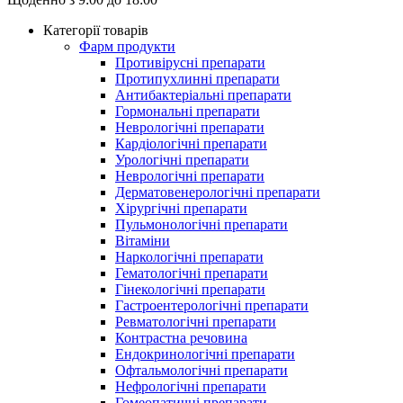
Категорії товарів
Фарм продукти
Противірусні препарати
Протипухлинні препарати
Антибактеріальні препарати
Гормональні препарати
Неврологічні препарати
Кардіологічні препарати
Урологічні препарати
Неврологічні препарати
Дерматовенерологічні препарати
Хірургічні препарати
Пульмонологічні препарати
Вітаміни
Наркологічні препарати
Гематологічні препарати
Гінекологічні препарати
Гастроентерологічні препарати
Ревматологічні препарати
Контрастна речовина
Eндокринологічні препарати
Офтальмологічні препарати
Нефрологічні препарати
Гомеопатичні препарати