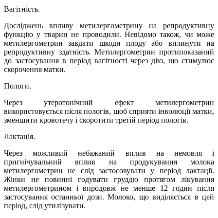
Вагітність.
Досліджень впливу метилергометрину на репродуктивну
функцію у тварин не проводили. Невідомо також, чи може
метилергометрин завдати шкоди плоду або вплинути на
репродуктивну здатність. Метилергометрин протипоказаний
до застосування в період вагітності через дію, що стимулює
скорочення матки.
Пологи.
Через утеротонічний ефект метилергометрин
використовується після пологів, щоб сприяти інволюції матки,
зменшити кровотечу і скоротити третій період пологів.
Лактація.
Через можливий небажаний вплив на немовля і
пригнічувальний вплив на продукування молока
метилергометрин не слід застосовувати у період лактації.
Жінки не повинні годувати груддю протягом лікування
метилергометрином і впродовж не менше 12 годин після
застосування останньої дози. Молоко, що виділяється в цей
період, слід утилізувати.