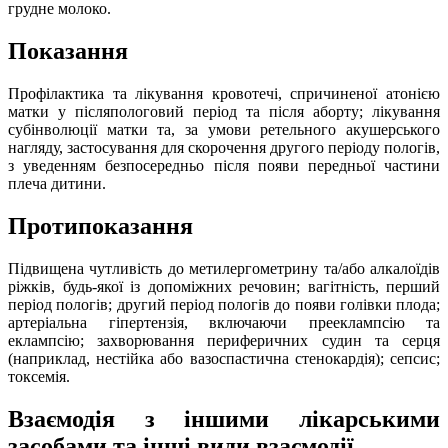
грудне молоко.
Показання
Профілактика та лікування кровотечі, спричиненої атонією
матки у післяпологовий період та після аборту; лікування
субінволюції матки та, за умови ретельного акушерського
нагляду, застосування для скорочення другого періоду пологів,
з уведенням безпосередньо після появи передньої частини
плеча дитини.
Протипоказання
Підвищена чутливість до метилергометрину та/або алкалоїдів
ріжків, будь-якої із допоміжних речовин; вагітність, перший
період пологів; другий період пологів до появи голівки плода;
артеріальна гіпертензія, включаючи прееклампсію та
еклампсію; захворювання периферичних судин та серця
(наприклад, нестійка або вазоспастична стенокардія); сепсис;
токсемія.
Взаємодія з іншими лікарськими
засобами та інші види взаємодії