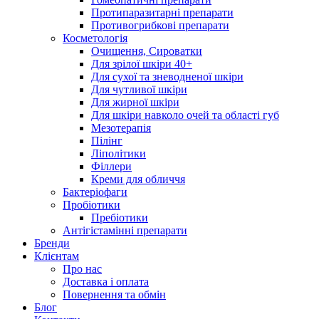
Протипаразитарні препарати
Противогрибкові препарати
Косметологія
Очищення, Сироватки
Для зрілої шкіри 40+
Для сухої та зневодненої шкіри
Для чутливої шкіри
Для жирної шкіри
Для шкіри навколо очей та області губ
Мезотерапія
Пілінг
Ліполітики
Філлери
Креми для обличчя
Бактеріофаги
Пробіотики
Пребіотики
Антігістамінні препарати
Бренди
Клієнтам
Про нас
Доставка і оплата
Повернення та обмін
Блог