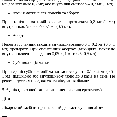
мг (евентуально 0,2 мг) або внутрішньом’язово – 0,2 мг (1 мл).
Атонія матки після пологів та аборту
При атонічній матковій кровотечі призначати 0,2 мг (1 мл)
внутрішньом’язово або 0,1 мг (0,5 мл).
Аборт
Перед втручанням вводять внутрішньовенно 0,1–0,2 мг (0,5–1
мл) препарату. При спонтанних абортах (викиднях) показане
внутрішньовенне введення 0,05–0,1 мг (0,25–0,5 мл).
Субінволюція матки
При терапії субінволюції матки застосовувати 0,1–0,2 мг (0,5–
1 мл) підшкірно або внутрішньом’язово до 3 разів на день. Не
рекомендується продовжувати лікування більше
5–6 днів (для запобігання виникнення явищ ерготизму).
Діти.
Лікарський засіб не призначений для застосування дітям.