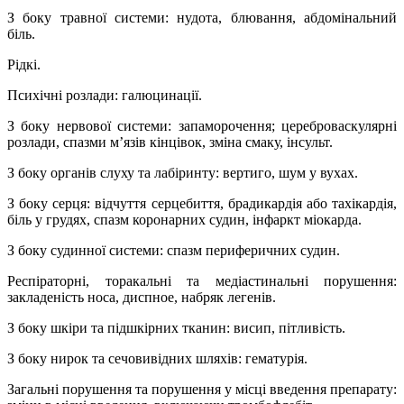
З боку травної системи: нудота, блювання, абдомінальний
біль.
Рідкі.
Психічні розлади: галюцинації.
З боку нервової системи: запаморочення; цереброваскулярні
розлади, спазми м’язів кінцівок, зміна смаку, інсульт.
З боку органів слуху та лабіринту: вертиго, шум у вухах.
З боку серця: відчуття серцебиття, брадикардія або тахікардія,
біль у грудях, спазм коронарних судин, інфаркт міокарда.
З боку судинної системи: спазм периферичних судин.
Респіраторні, торакальні та медіастинальні порушення:
закладеність носа, диспное, набряк легенів.
З боку шкіри та підшкірних тканин: висип, пітливість.
З боку нирок та сечовивідних шляхів: гематурія.
Загальні порушення та порушення у місці введення препарату: