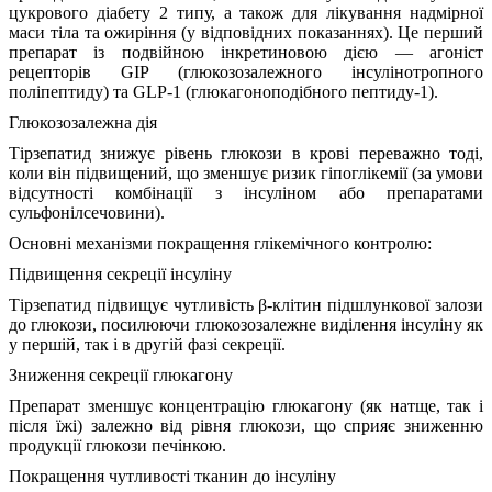
цукрового діабету 2 типу, а також для лікування надмірної
маси тіла та ожиріння (у відповідних показаннях). Це перший
препарат із подвійною інкретиновою дією — агоніст
рецепторів GIP (глюкозозалежного інсулінотропного
поліпептиду) та GLP-1 (глюкагоноподібного пептиду-1).
Глюкозозалежна дія
Тірзепатид знижує рівень глюкози в крові переважно тоді,
коли він підвищений, що зменшує ризик гіпоглікемії (за умови
відсутності комбінації з інсуліном або препаратами
сульфонілсечовини).
Основні механізми покращення глікемічного контролю:
Підвищення секреції інсуліну
Тірзепатид підвищує чутливість β-клітин підшлункової залози
до глюкози, посилюючи глюкозозалежне виділення інсуліну як
у першій, так і в другій фазі секреції.
Зниження секреції глюкагону
Препарат зменшує концентрацію глюкагону (як натще, так і
після їжі) залежно від рівня глюкози, що сприяє зниженню
продукції глюкози печінкою.
Покращення чутливості тканин до інсуліну