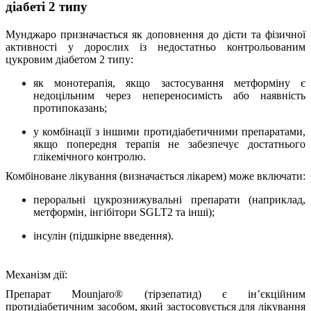
діабеті 2 типу
Мунджаро призначається як доповнення до дієти та фізичної
активності у дорослих із недостатньо контрольованим
цукровим діабетом 2 типу:
як монотерапія
, якщо застосування метформіну є
недоцільним через непереносимість або наявність
протипоказань;
у комбінації з іншими протидіабетичними препаратами
,
якщо попередня терапія не забезпечує достатнього
глікемічного контролю.
Комбіноване лікування (визначається лікарем) може включати:
пероральні цукрознижувальні препарати (наприклад,
метформін, інгібітори SGLT2 та інші);
інсулін (підшкірне введення).
Механізм дії:
Препарат Mounjaro® (тірзепатид) є ін’єкційним
протидіабетичним засобом, який застосовується для лікування