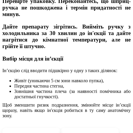
Перевірте упаковку.
Переконайтесь, що шприц-
ручка не пошкоджена і термін придатності не
минув.
Дайте препарату зігрітись.
Вийміть ручку з
холодильника за 30 хвилин до ін'єкції та дайте
нагрітися до кімнатної температури, але не
грійте її штучно.
Вибір місця для ін’єкції
Ін’єкцію слід вводити
підшкірно
у одну з таких ділянок:
Живіт
(уникаючи 5 см зони навколо пупка),
Передня частина стегна
,
Зовнішня частина плеча
(за наявності помічника або
достатньої гнучкості).
Щоб зменшити ризик подразнення,
змінюйте місце ін’єкції
щоразу
, навіть якщо ін'єкція робиться в ту саму анатомічну
зону.