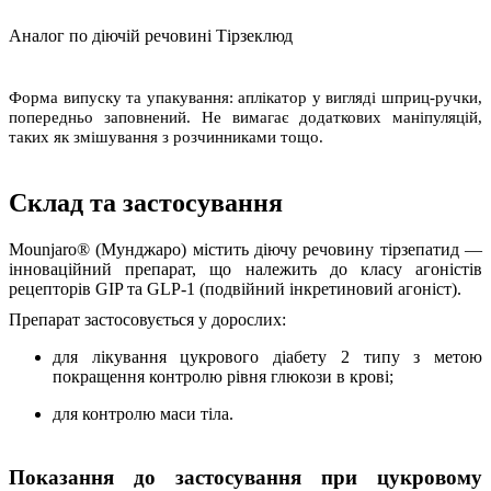
Аналог по діючій речовині
Тірзеклюд
Форма випуску та упакування: аплікатор у вигляді шприц-ручки,
попередньо заповнений. Не вимагає додаткових маніпуляцій,
таких як змішування з розчинниками тощо.
Склад та застосування
Mounjaro® (Мунджаро)
містить діючу речовину
тірзепатид
—
інноваційний препарат, що належить до класу агоністів
рецепторів GIP та GLP-1 (подвійний інкретиновий агоніст).
Препарат застосовується у дорослих:
для лікування
цукрового діабету 2 типу
з метою
покращення контролю рівня глюкози в крові;
для
контролю маси тіла
.
Показання до застосування при цукровому