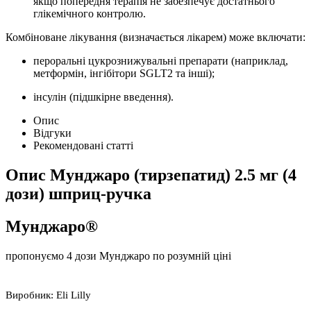
якщо попередня терапія не забезпечує достатнього
глікемічного контролю.
Комбіноване лікування (визначається лікарем) може включати:
пероральні цукрознижувальні препарати (наприклад,
метформін, інгібітори SGLT2 та інші);
інсулін (підшкірне введення).
Опис
Відгуки
Рекомендовані статті
Опис
Мунджаро (тирзепатид) 2.5 мг (4
дози) шприц-ручка
Мунджаро®
пропонуємо 4 дози Мунджаро по розумній ціні
Виробник:
Eli Lilly