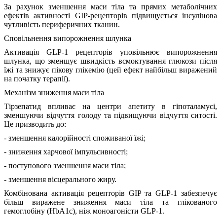
За рахунок зменшення маси тіла та прямих метаболічних
ефектів активності GIP-рецепторів підвищується інсулінова
чутливість периферичних тканин.
Сповільнення випорожнення шлунка
Активація GLP-1 рецепторів уповільнює випорожнення
шлунка, що зменшує швидкість всмоктування глюкози після
їжі та знижує пікову глікемію (цей ефект найбільш виражений
на початку терапії).
Механізм зниження маси тіла
Тірзепатид впливає на центри апетиту в гіпоталамусі,
зменшуючи відчуття голоду та підвищуючи відчуття ситості.
Це призводить до:
- зменшення калорійності споживаної їжі;
- зниження харчової імпульсивності;
- поступового зменшення маси тіла;
- зменшення вісцерального жиру.
Комбінована активація рецепторів GIP та GLP-1 забезпечує
більш виражене зниження маси тіла та глікованого
гемоглобіну (HbA1c), ніж моноагоністи GLP-1.