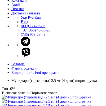
Контакти
Акції
Про нас
Доставка і оплата
Укр
Рус
Eng
Вхід
(099) 124-05-06
+37 (360) 46-53-20
(736) 973-69-48
Головна
Фарм продукти
Eндокринологічні препарати
Мунджаро (тирзепатид) 2.5 мг (4 дози) шприц-ручка
Топ
-0%
В список бажань
Порівняти товар