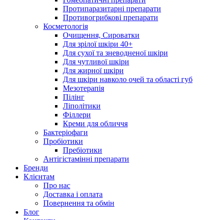
Протипаразитарні препарати
Противогрибкові препарати
Косметологія
Очищення, Сироватки
Для зрілої шкіри 40+
Для сухої та зневодненої шкіри
Для чутливої шкіри
Для жирної шкіри
Для шкіри навколо очей та області губ
Мезотерапія
Пілінг
Ліполітики
Філлери
Креми для обличчя
Бактеріофаги
Пробіотики
Пребіотики
Антігістамінні препарати
Бренди
Клієнтам
Про нас
Доставка і оплата
Повернення та обмін
Блог