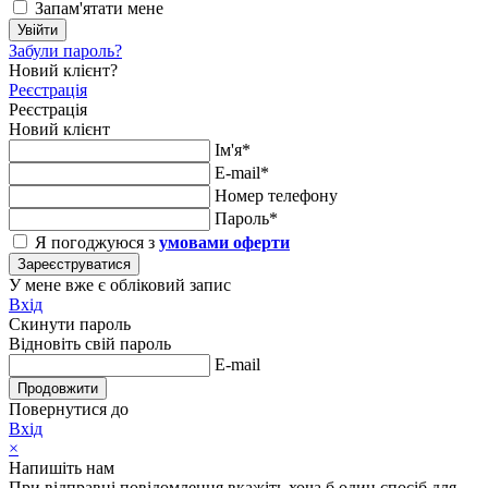
Запам'ятати мене
Увійти
Забули пароль?
Новий клієнт?
Реєстрація
Реєстрація
Новий клієнт
Ім'я*
E-mail*
Номер телефону
Пароль*
Я погоджуюся з
умовами оферти
Зареєструватися
У мене вже є обліковий запис
Вхід
Скинути пароль
Відновіть свій пароль
E-mail
Продовжити
Повернутися до
Вхід
×
Напишіть нам
При відправці повідомлення вкажіть хоча б один спосіб для