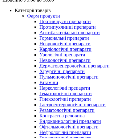
Категорії товарів
Фарм продукти
Противірусні препарати
Протипухлинні препарати
Антибактеріальні препарати
Гормональні препарати
Неврологічні препарати
Кардіологічні препарати
Урологічні препарати
Неврологічні препарати
Дерматовенерологічні препарати
Хірургічні препарати
Пульмонологічні препарати
Вітаміни
Наркологічні препарати
Гематологічні препарати
Гінекологічні препарати
Гастроентерологічні препарати
Ревматологічні препарати
Контрастна речовина
Eндокринологічні препарати
Офтальмологічні препарати
Нефрологічні препарати
Гомеопатичні препарати