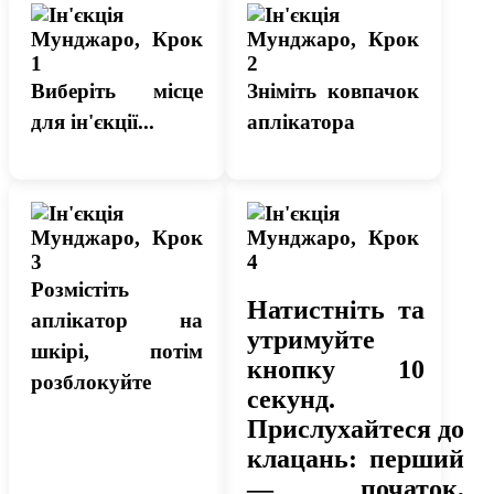
Виберіть місце
Зніміть ковпачок
для ін'єкції...
аплікатора
Розмістіть
Натистніть та
аплікатор на
утримуйте
шкірі, потім
кнопку 10
розблокуйте
секунд.
Прислухайтеся до
клацань: перший
— початок,