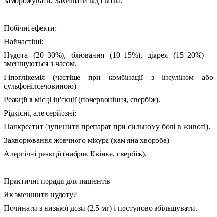
заморожувати. Захищати від світла.
Побічні ефекти:
Найчастіші:
Нудота (20–30%), блювання (10–15%), діарея (15–20%) –
зменшуються з часом.
Гіпоглікемія (частіше при комбінації з інсуліном або
сульфонілсечовиною).
Реакції в місці ін'єкції (почервоніння, свербіж).
Рідкісні, але серйозні:
Панкреатит (зупинити препарат при сильному болі в животі).
Захворювання жовчного міхура (кам'яна хвороба).
Алергічні реакції (набряк Квінке, свербіж).
Практичні поради для пацієнтів
Як зменшити нудоту?
Починати з низької дози (2,5 мг) і поступово збільшувати.