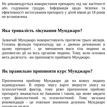
Не рекомендується використання препарату під час вагітності
або годування груддю. Інформація щодо безпеки та
ефективності застосування препарату у дітей віком до 18 років
не встановлена.
Яка тривалість лікування Мунджаро?
Зазвичай Мунджаро використовують протягом трьох місяців.
Головна функція тирзепатиду, що є діючою речовиною в
цьому препараті - це зменшення маси тіла людини за
допомогою дії на весь організм людини. Тому, коли основна
мета досягнута - ви припиняєте приймати Мунджаро.
Як правильно припиняти курс Мунджаро?
Припинення прийому Мунджаро діє на кожну людину
індивідуально. В першу чергу варто звернути увагу на
психологічний фактор, тому різке припинення прийому
препарату вважається не бажаним і таким, що може завдати
стрес фізиологічний та психологічний. Тому загальна
рекомендація - це повільне зниження дозувань Мунджаро
протягом місяця.