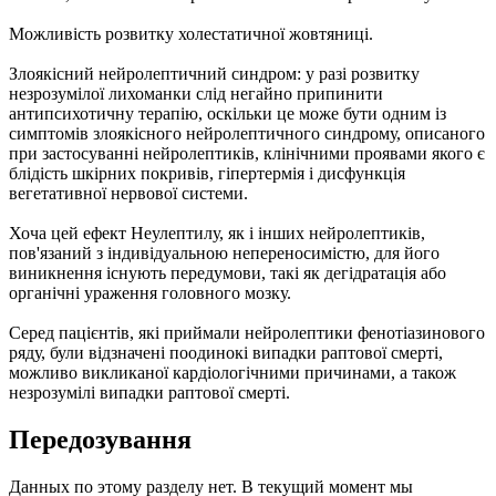
Можливість розвитку холестатичної жовтяниці.
Злоякісний нейролептичний синдром: у разі розвитку
незрозумілої лихоманки слід негайно припинити
антипсихотичну терапію, оскільки це може бути одним із
симптомів злоякісного нейролептичного синдрому, описаного
при застосуванні нейролептиків, клінічними проявами якого є
блідість шкірних покривів, гіпертермія і дисфункція
вегетативної нервової системи.
Хоча цей ефект Неулептилу, як і інших нейролептиків,
пов'язаний з індивідуальною непереносимістю, для його
виникнення існують передумови, такі як дегідратація або
органічні ураження головного мозку.
Серед пацієнтів, які приймали нейролептики фенотіазинового
ряду, були відзначені поодинокі випадки раптової смерті,
можливо викликаної кардіологічними причинами, а також
незрозумілі випадки раптової смерті.
Передозування
Данных по этому разделу нет. В текущий момент мы