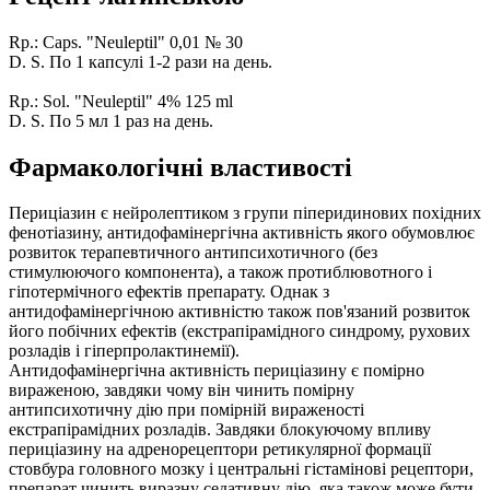
Rp.: Caps. "Neuleptil" 0,01 № 30
D. S. По 1 капсулі 1-2 рази на день.
Rp.: Sol. "Neuleptil" 4% 125 ml
D. S. По 5 мл 1 раз на день.
Фармакологічні властивості
Периціазин є нейролептиком з групи піперидинових похідних
фенотіазину, антидофамінергічна активність якого обумовлює
розвиток терапевтичного антипсихотичного (без
стимулюючого компонента), а також протиблювотного і
гіпотермічного ефектів препарату. Однак з
антидофамінергічною активністю також пов'язаний розвиток
його побічних ефектів (екстрапірамідного синдрому, рухових
розладів і гіперпролактинемії).
Антидофамінергічна активність периціазину є помірно
вираженою, завдяки чому він чинить помірну
антипсихотичну дію при помірній вираженості
екстрапірамідних розладів. Завдяки блокуючому впливу
периціазину на адренорецептори ретикулярної формації
стовбура головного мозку і центральні гістамінові рецептори,
препарат чинить виразну седативну дію, яка також може бути