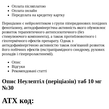
Оплата післяплатою
Оплата онлайн
Передплата на кредитну картку
Периціазин є нейролептиком з групи піперидинових похідних
фенотіазину, антидофамінергічна активність якого обумовлює
розвиток терапевтичного антипсихотичного (без
стимулюючого компонента), а також протиблювотного і
гіпотермічного ефектів препарату. Однак з
антидофамінергічною активністю також пов'язаний розвиток
його побічних ефектів (екстрапірамідного синдрому, рухових
розладів і гіперпролактинемії).
Опис
Відгуки
Рекомендовані статті
Опис
Неулептіл (періціазін) таб 10 мг
№30
АТХ код: