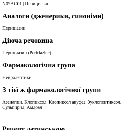
N05AC01 | Перициазин
Аналоги (дженерики, синоніми)
Периціазин
Діюча речовина
Перициазин (Periciazine)
Фармакологічна група
Нейролептики
З тієї ж фармакологічної групи
Азенапин, Клопиксол, Клопиксол акуфаз, Зуклопентиксол,
Сульпирид, Амдоал
Рецепт латинською