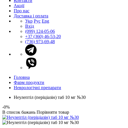
Контакти
Акції
Про нас
Доставка і оплата
Укр
Рус
Eng
Вхід
(099) 124-05-06
+37 (360) 46-53-20
(736) 973-69-48
Головна
Фарм продукти
Неврологічні препарати
Неулептіл (періціазін) таб 10 мг №30
-0%
В список бажань
Порівняти товар