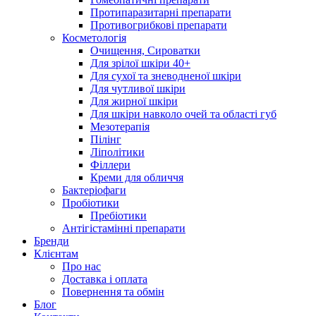
Протипаразитарні препарати
Противогрибкові препарати
Косметологія
Очищення, Сироватки
Для зрілої шкіри 40+
Для сухої та зневодненої шкіри
Для чутливої шкіри
Для жирної шкіри
Для шкіри навколо очей та області губ
Мезотерапія
Пілінг
Ліполітики
Філлери
Креми для обличчя
Бактеріофаги
Пробіотики
Пребіотики
Антігістамінні препарати
Бренди
Клієнтам
Про нас
Доставка і оплата
Повернення та обмін
Блог