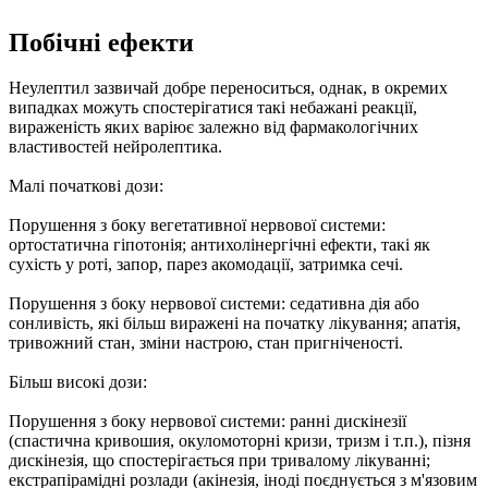
Побічні ефекти
Неулептил зазвичай добре переноситься, однак, в окремих
випадках можуть спостерігатися такі небажані реакції,
вираженість яких варіює залежно від фармакологічних
властивостей нейролептика.
Малі початкові дози:
Порушення з боку вегетативної нервової системи:
ортостатична гіпотонія; антихолінергічні ефекти, такі як
сухість у роті, запор, парез акомодації, затримка сечі.
Порушення з боку нервової системи: седативна дія або
сонливість, які більш виражені на початку лікування; апатія,
тривожний стан, зміни настрою, стан пригніченості.
Більш високі дози:
Порушення з боку нервової системи: ранні дискінезії
(спастична кривошия, окуломоторні кризи, тризм і т.п.), пізня
дискінезія, що спостерігається при тривалому лікуванні;
екстрапірамідні розлади (акінезія, іноді поєднується з м'язовим