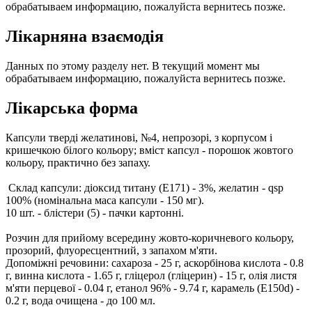
обрабатываем информацию, пожалуйста вернитесь позже.
Лікарняна взаємодія
Данных по этому разделу нет. В текущий момент мы
обрабатываем информацию, пожалуйста вернитесь позже.
Лікарська форма
Капсули тверді желатинові, №4, непрозорі, з корпусом і
кришечкою білого кольору; вміст капсул - порошок жовтого
кольору, практично без запаху.
Склад капсули: діоксид титану (Е171) - 3%, желатин - qsp
100% (номінальна маса капсули - 150 мг).
10 шт. - блістери (5) - пачки картонні.
Розчин для прийому всередину жовто-коричневого кольору,
прозорий, флуоресцентний, з запахом м'яти.
Допоміжні речовини: сахароза - 25 г, аскорбінова кислота - 0.8
г, винна кислота - 1.65 г, гліцерол (гліцерин) - 15 г, олія листя
м'яти перцевої - 0.04 г, етанол 96% - 9.74 г, карамель (Е150d) -
0.2 г, вода очищена - до 100 мл.