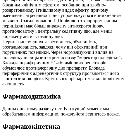
бажаним клінічним ефектом, особливо при злобно-
роздратованому і гнівливому видах афекту, причому
зменшення агресивності не супроводжується виникненням
млявості і загальмованості. Порівняно з хлорпромазином
периціазин має більш виражену антисеротонінову,
протиблювотну і центральну седативну дію, але менш
виражену антигістамінну дію.
Периціазин зменшує агресивність, збудливість,
розгальмованість, завдяки чому він ефективний при
порушеннях поведінки. Через нормалізуючий вплив на
поведінку периціазин отримав назву "коректор поведінки".
Блокада периферичних H1-гістамінових рецепторів
обумовлює протиалергічну дію препарату. Блокада
периферичних адренергічних структур проявляється його
гіпотензивною дією. Крім цього препарат має холінолітичну
активність.
Фармакодинаміка
Данных по этому разделу нет. В текущий момент мы
обрабатываем информацию, пожалуйста вернитесь позже.
Фармакокінетика