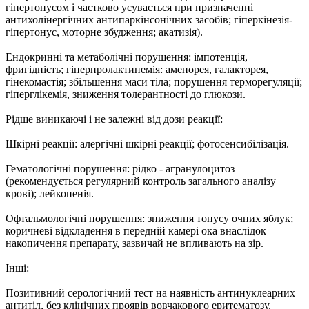
гіпертонусом і частково усувається при призначенні
антихолінергічних антипаркінсонічних засобів; гіперкінезія-
гіпертонус, моторне збудження; акатизія).
Ендокринні та метаболічні порушення: імпотенція,
фригідність; гіперпролактинемія: аменорея, галакторея,
гінекомастія; збільшення маси тіла; порушення терморегуляції;
гіперглікемія, зниження толерантності до глюкози.
Рідше виникаючі і не залежні від дози реакції:
Шкірні реакції: алергічні шкірні реакції; фотосенсибілізація.
Гематологічні порушення: рідко - агранулоцитоз
(рекомендується регулярний контроль загального аналізу
крові); лейкопенія.
Офтальмологічні порушення: зниження тонусу очних яблук;
коричневі відкладення в передній камері ока внаслідок
накопичення препарату, зазвичай не впливають на зір.
Інші:
Позитивний серологічний тест на наявність антинуклеарних
антитіл, без клінічних проявів вовчакового еритематозу.