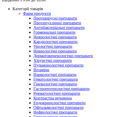
Категорії товарів
Фарм продукти
Противірусні препарати
Протипухлинні препарати
Антибактеріальні препарати
Гормональні препарати
Неврологічні препарати
Кардіологічні препарати
Урологічні препарати
Неврологічні препарати
Дерматовенерологічні препарати
Хірургічні препарати
Пульмонологічні препарати
Вітаміни
Наркологічні препарати
Гематологічні препарати
Гінекологічні препарати
Гастроентерологічні препарати
Ревматологічні препарати
Контрастна речовина
Eндокринологічні препарати
Офтальмологічні препарати
Нефрологічні препарати
Гомеопатичні препарати