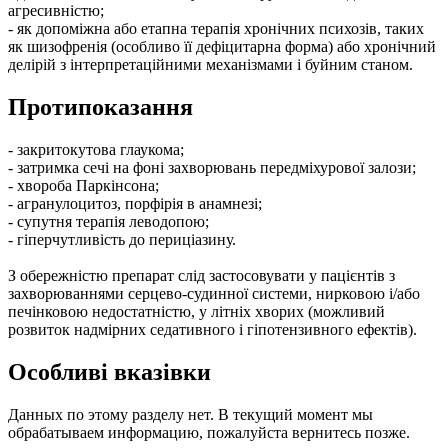
агресивністю;
- як допоміжна або етапна терапія хронічних психозів, таких
як шизофренія (особливо її дефіцитарна форма) або хронічний
делірій з інтерпретаційними механізмами і буйним станом.
Протипоказання
- закритокутова глаукома;
- затримка сечі на фоні захворювань передміхурової залози;
- хвороба Паркінсона;
- агранулоцитоз, порфірія в анамнезі;
- супутня терапія леводопою;
- гіперчутливість до периціазину.
З обережністю препарат слід застосовувати у пацієнтів з
захворюваннями серцево-судинної системи, нирковою і/або
печінковою недостатністю, у літніх хворих (можливий
розвиток надмірних седативного і гіпотензивного ефектів).
Особливі вказівки
Данных по этому разделу нет. В текущий момент мы
обрабатываем информацию, пожалуйста вернитесь позже.