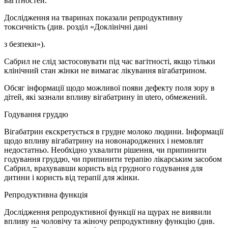
вагітностей.
Дослідження на тваринах показали репродуктивну
токсичність (див. розділ «Доклінічні дані
з безпеки»).
Сабрил не слід застосовувати під час вагітності, якщо тільки
клінічний стан жінки не вимагає лікування вігабатрином.
Обсяг інформації щодо можливої появи дефекту поля зору в
дітей, які зазнали впливу вігабатрину in utero, обмежений.
Годування груддю
Вігабатрин екскретується в грудне молоко людини. Інформації
щодо впливу вігабатрину на новонароджених і немовлят
недостатньо. Необхідно ухвалити рішення, чи припинити
годування груддю, чи припинити терапію лікарським засобом
Сабрил, врахувавши користь від грудного годування для
дитини і користь від терапії для жінки.
Репродуктивна функція
Дослідження репродуктивної функції на щурах не виявили
впливу на чоловічу та жіночу репродуктивну функцію (див.