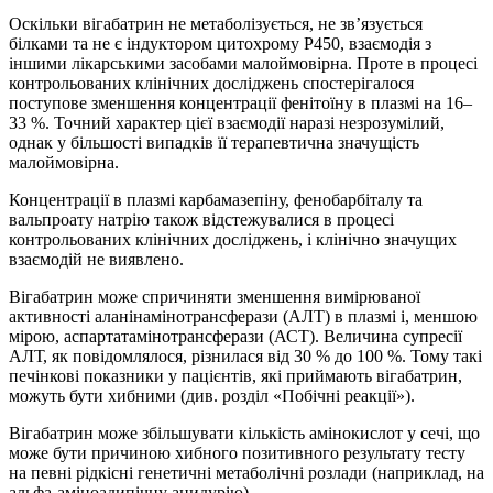
Оскільки вігабатрин не метаболізується, не зв’язується
білками та не є індуктором цитохрому P450, взаємодія з
іншими лікарськими засобами малоймовірна. Проте в процесі
контрольованих клінічних досліджень спостерігалося
поступове зменшення концентрації фенітоїну в плазмі на 16–
33 %. Точний характер цієї взаємодії наразі незрозумілий,
однак у більшості випадків її терапевтична значущість
малоймовірна.
Концентрації в плазмі карбамазепіну, фенобарбіталу та
вальпроату натрію також відстежувалися в процесі
контрольованих клінічних досліджень, і клінічно значущих
взаємодій не виявлено.
Вігабатрин може спричиняти зменшення вимірюваної
активності аланінамінотрансферази (АЛТ) в плазмі і, меншою
мірою, аспартатамінотрансферази (АСТ). Величина супресії
АЛТ, як повідомлялося, різнилася від 30 % до 100 %. Тому такі
печінкові показники у пацієнтів, які приймають вігабатрин,
можуть бути хибними (див. розділ «Побічні реакції»).
Вігабатрин може збільшувати кількість амінокислот у сечі, що
може бути причиною хибного позитивного результату тесту
на певні рідкісні генетичні метаболічні розлади (наприклад, на
альфа-аміноадипічну ацидурію).