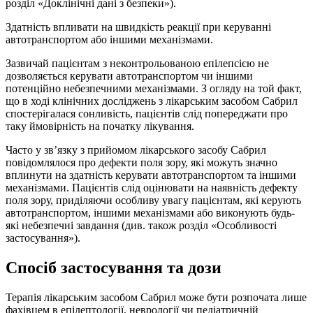
розділ «Доклінічні дані з безпеки»).
Здатність впливати на швидкість реакції при керуванні
автотранспортом або іншими механізмами.
Зазвичай пацієнтам з неконтрольованою епілепсією не
дозволяється керувати автотранспортом чи іншими
потенційно небезпечними механізмами. З огляду на той факт,
що в ході клінічних досліджень з лікарським засобом Сабрил
спостерігалася сонливість, пацієнтів слід попереджати про
таку ймовірність на початку лікування.
Часто у зв’язку з прийомом лікарського засобу Сабрил
повідомлялося про дефекти поля зору, які можуть значно
вплинути на здатність керувати автотранспортом та іншими
механізмами. Пацієнтів слід оцінювати на наявність дефекту
поля зору, приділяючи особливу увагу пацієнтам, які керують
автотранспортом, іншими механізмами або виконують будь-
які небезпечні завдання (див. також розділ «Особливості
застосування»).
Спосіб застосування та дози
Терапія лікарським засобом Сабрил може бути розпочата лише
фахівцем в епілептології, неврології чи педіатричній