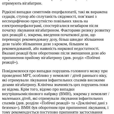
отримують вігабатрин.
Рідкісні випадки симптомів енцефалопатії, такі як виражена
седація, ступор або сплутаність свідомості, пов’язані з
неспецифічною присутністю повільних хвиль на
електроенцефалограмі, спостерігалися незабаром після
початку лікування вігабатрином. Факторами ризику розвитку
цих реакцій є, зокрема, введення початкової дози, що
перевищує рекомендовану дозу, більш швидке збільшення
дози та/або збільшення дози з кроком, більшим за
рекомендований, або наявність ниркової недостатності.
Вказані реакції були оборотними після зменшення дози або
припинення прийому вігабатрину (див. розділ «Побічні
реакції»).
Повідомлялося про випадки порушень головного мозку при
проведенні МРТ, особливо у немовлят / дітей раннього віку,
які отримували лікування інфантильних спазмів високими
дозами вігабатрину. Клінічна значимість цих порушень поки
не відома. Крім того, відомо про випадки
внутрішньомієлінового набряку (ВМН), зокрема у немовлят /
маленьких дітей, які отримували лікування інфантильних
спазмів (див. розділи «Побічні реакції» та «Доклінічні дані з
безпеки»). ВМН був оборотним при припиненні лікування, і
тому рекомендується поступово припиняти застосування