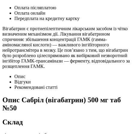
Оплата післяплатою
Оплата онлайн
Передплата на кредитну картку
Вігабатрин є протиепілептичним лікарським засобом із чітко
визначеним механізмом дії. Лікування вігабатрином
спричиняє збільшення концентрації ГАМК (гамма-
аміномасляної кислоти) — важливого інгібіторного
нейротрансмітера в мозку. Це пов’язано з тим, що вігабатрин
було розроблено цілеспрямовано як вибірковий незворотний
інгібітор ГАМК-трансамінази — ферменту, відповідального за
розщеплення ГАМК.
Опис
Відгуки
Рекомендовані статті
Опис
Сабріл (вігабатрин) 500 мг таб
№50
Склад