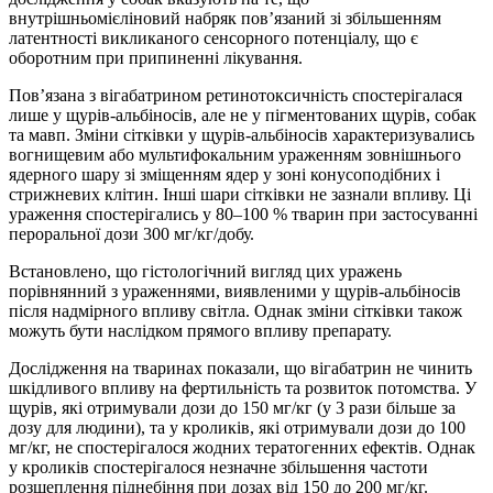
внутрішньомієліновий набряк пов’язаний зі збільшенням
латентності викликаного сенсорного потенціалу, що є
оборотним при припиненні лікування.
Пов’язана з вігабатрином ретинотоксичність спостерігалася
лише у щурів-альбіносів, але не у пігментованих щурів, собак
та мавп. Зміни сітківки у щурів-альбіносів характеризувались
вогнищевим або мультифокальним ураженням зовнішнього
ядерного шару зі зміщенням ядер у зоні конусоподібних і
стрижневих клітин. Інші шари сітківки не зазнали впливу. Ці
ураження спостерігались у 80–100 % тварин при застосуванні
пероральної дози 300 мг/кг/добу.
Встановлено, що гістологічний вигляд цих уражень
порівнянний з ураженнями, виявленими у щурів-альбіносів
після надмірного впливу світла. Однак зміни сітківки також
можуть бути наслідком прямого впливу препарату.
Дослідження на тваринах показали, що вігабатрин не чинить
шкідливого впливу на фертильність та розвиток потомства. У
щурів, які отримували дози до 150 мг/кг (у 3 рази більше за
дозу для людини), та у кроликів, які отримували дози до 100
мг/кг, не спостерігалося жодних тератогенних ефектів. Однак
у кроликів спостерігалося незначне збільшення частоти
розщеплення піднебіння при дозах від 150 до 200 мг/кг.