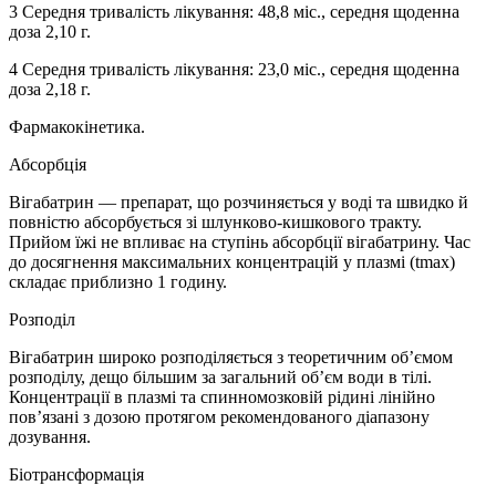
3 Середня тривалість лікування: 48,8 міс., середня щоденна
доза 2,10 г.
4 Середня тривалість лікування: 23,0 міс., середня щоденна
доза 2,18 г.
Фармакокінетика.
Абсорбція
Вігабатрин — препарат, що розчиняється у воді та швидко й
повністю абсорбується зі шлунково-кишкового тракту.
Прийом їжі не впливає на ступінь абсорбції вігабатрину. Час
до досягнення максимальних концентрацій у плазмі (tmax)
складає приблизно 1 годину.
Розподіл
Вігабатрин широко розподіляється з теоретичним об’ємом
розподілу, дещо більшим за загальний об’єм води в тілі.
Концентрації в плазмі та спинномозковій рідині лінійно
пов’язані з дозою протягом рекомендованого діапазону
дозування.
Біотрансформація