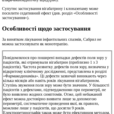
Супутнє застосування вігабатрину і клоназепаму може
посилити седативний ефект (див. розділ «Особливості
застосування»).
Особливості щодо застосування
За винятком лікування інфантильних спазмів, Сабрил не
можна застосовувати як монотерапію.
Повідомлялося про поширені випадки дефектів поля зору у
пацієнтів, які отримували вігабатрин (приблизно 1 з 3
пацієнтів). Частота розвитку дефектів поля зору, визначена у
відкритому клінічному дослідженні, представлена в розділі
«Фармакодинаміка». Ці дефекти зазвичай виникають через
кілька місяців або навіть років лікування вігабатрином.
Ступінь звуження поля зору може бути значним. У більшості
пацієнтів з дефектами, підтвердженими при периметрії, не
було виявлено жодних симптомів. Отже, цей небажаний
ефект можна достовірно виявити лише за допомогою
периметрії, систематичне проведення якої, як правило,
можливе лише у пацієнтів, що досягли 9 років.
Електроретинографія також може бути ефективним методом,