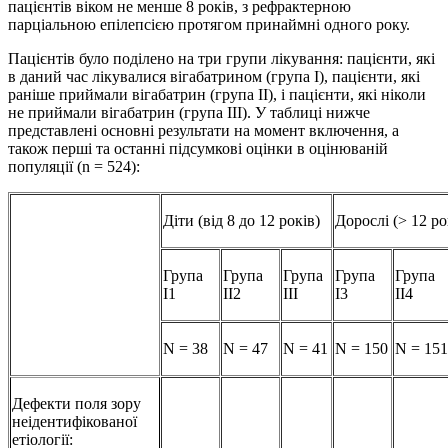
пацієнтів віком не менше 8 років, з рефрактерною
парціальною епілепсією протягом принаймні одного року.
Пацієнтів було поділено на три групи лікування: пацієнти, які
в даний час лікувалися вігабатрином (група I), пацієнти, які
раніше приймали вігабатрин (група II), і пацієнти, які ніколи
не приймали вігабатрин (група III). У таблиці нижче
представлені основні результати на момент включення, а
також перші та останні підсумкові оцінки в оцінюваній
популяції (n = 524):
Діти (від 8 до 12 років)
Дорослі (> 12 ро
Група
Група
Група
Група
Група
I1
II2
III
I3
II4
N = 38
N = 47
N = 41
N = 150
N = 151
Дефекти поля зору
неідентифікованої
етіології: