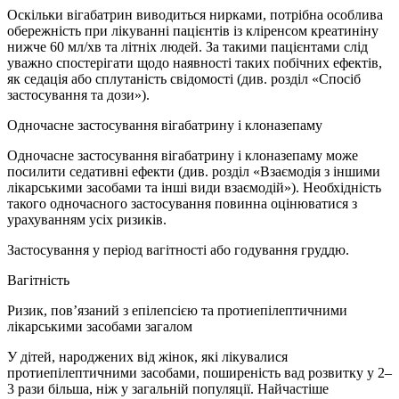
Оскільки вігабатрин виводиться нирками, потрібна особлива
обережність при лікуванні пацієнтів із кліренсом креатиніну
нижче 60 мл/хв та літніх людей. За такими пацієнтами слід
уважно спостерігати щодо наявності таких побічних ефектів,
як седація або сплутаність свідомості (див. розділ «Спосіб
застосування та дози»).
Одночасне застосування вігабатрину і клоназепаму
Одночасне застосування вігабатрину і клоназепаму може
посилити седативні ефекти (див. розділ «Взаємодія з іншими
лікарськими засобами та інші види взаємодій»). Необхідність
такого одночасного застосування повинна оцінюватися з
урахуванням усіх ризиків.
Застосування у період вагітності або годування груддю.
Вагітність
Ризик, пов’язаний з епілепсією та протиепілептичними
лікарськими засобами загалом
У дітей, народжених від жінок, які лікувалися
протиепілептичними засобами, поширеність вад розвитку у 2–
3 рази більша, ніж у загальній популяції. Найчастіше