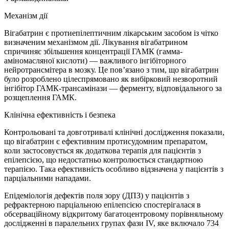
Механізм дії
Вігабатрин є протиепілептичним лікарським засобом із чітко
визначеним механізмом дії. Лікування вігабатрином
спричиняє збільшення концентрації ГАМК (гамма-
аміномасляної кислоти) — важливого інгібіторного
нейротрансмітера в мозку. Це пов’язано з тим, що вігабатрин
було розроблено цілеспрямовано як вибірковий незворотний
інгібітор ГАМК-трансамінази — ферменту, відповідального за
розщеплення ГАМК.
Клінічна ефективність і безпека
Контрольовані та довготривалі клінічні дослідження показали,
що вігабатрин є ефективним протисудомним препаратом,
коли застосовується як додаткова терапія для пацієнтів з
епілепсією, що недостатньо контролюється стандартною
терапією. Така ефективність особливо відзначена у пацієнтів з
парціальними нападами.
Епідеміологія дефектів поля зору (ДПЗ) у пацієнтів з
рефрактерною парціальною епілепсією спостерігалася в
обсерваційному відкритому багатоцентровому порівняльному
дослідженні в паралельних групах фази IV, яке включало 734