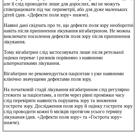
але її слід проводити лише для дорослих, які не можуть
співпрацювати під час периметрії, або для дуже маленьких
дітей (див. «Дефекти поля зору» нижче).
Наявні дані свідчать про те, що дефекти поля зору необоротні
навіть після припинення лікування вігабатрином. Не можна
виключати посилення дефектів поля зору після припинення
лікування.
Тому вігабатрин слід застосовувати лише після ретельної
оцінки переваг і ризиків порівняно з наявними
альтернативами лікування.
Вігабатрин не рекомендується пацієнтам з уже наявними
клінічно значущими дефектами поля зору.
На початковій стадії лікування вігабатрином слід регулярно
стежити за пацієнтами, а потім через рівні проміжки часу
слід перевіряти наявність порушень зору та зниження
гостроти зору. Дослідження поля зору й оцінку гостроти зору
слід проводити кожні 6 місяців протягом усього терміну
лікування (див. «Дефекти поля зору» та «Гострота зору»
нижче).