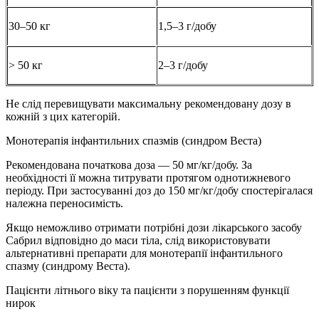
30–50 кг
1,5–3 г/добу
> 50 кг
2–3 г/добу
Не слід перевищувати максимальну рекомендовану дозу в
кожній з цих категорій.
Монотерапія інфантильних спазмів (синдром Веста)
Рекомендована початкова доза — 50 мг/кг/добу. За
необхідності її можна титрувати протягом однотижневого
періоду. При застосуванні доз до 150 мг/кг/добу спостерігалася
належна переносимість.
Якщо неможливо отримати потрібні дози лікарського засобу
Сабрил відповідно до маси тіла, слід використовувати
альтернативні препарати для монотерапії інфантильного
спазму (синдрому Веста).
Пацієнти літнього віку та пацієнти з порушенням функції
нирок