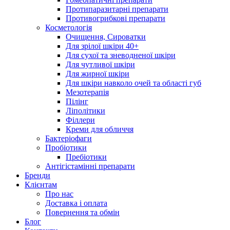
Протипаразитарні препарати
Противогрибкові препарати
Косметологія
Очищення, Сироватки
Для зрілої шкіри 40+
Для сухої та зневодненої шкіри
Для чутливої шкіри
Для жирної шкіри
Для шкіри навколо очей та області губ
Мезотерапія
Пілінг
Ліполітики
Філлери
Креми для обличчя
Бактеріофаги
Пробіотики
Пребіотики
Антігістамінні препарати
Бренди
Клієнтам
Про нас
Доставка і оплата
Повернення та обмін
Блог