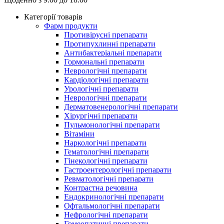
Категорії товарів
Фарм продукти
Противірусні препарати
Протипухлинні препарати
Антибактеріальні препарати
Гормональні препарати
Неврологічні препарати
Кардіологічні препарати
Урологічні препарати
Неврологічні препарати
Дерматовенерологічні препарати
Хірургічні препарати
Пульмонологічні препарати
Вітаміни
Наркологічні препарати
Гематологічні препарати
Гінекологічні препарати
Гастроентерологічні препарати
Ревматологічні препарати
Контрастна речовина
Eндокринологічні препарати
Офтальмологічні препарати
Нефрологічні препарати
Гомеопатичні препарати