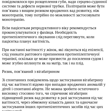
повідомлялося про розщеплення губи, вади серцево-судинної
системи та дефекти нервової трубки. Політерапія може бути
пов’язана з вищим ризиком вроджених вад розвитку, ніж
монотерапія, тому потрібно по можливості застосовувати
монотерапію.
Всім пацієнткам репродуктивного віку рекомендується
проконсультуватися у фахівця. Необхідність
протиепілептичного лікування слід переглянути, коли
пацієнтка планує вагітність.
При настанні вагітності у жінок, які лікуються від епілепсії,
слід уникати раптового припинення протиепілептичнуої
терапіюї, оскільки це може призвести до посилення судом і
може згубно вплинути як на матір, так і на плід.
Ризик, пов’язаний з вігабатрином
Зі спонтанних повідомлень щодо застосування вігабатрину
під час вагітності відомо про випадки вроджених аномалій у
дітей і спонтанні аборти. Не можна зробити остаточного
висновку стосовно того, чи спричиняє вігабатрин
підвищений ризик вад розвитку в разі застосування під час
вагітності, через обмежену кількість даних та одночасне
застосування інших протиепілептичних засобів під час цих