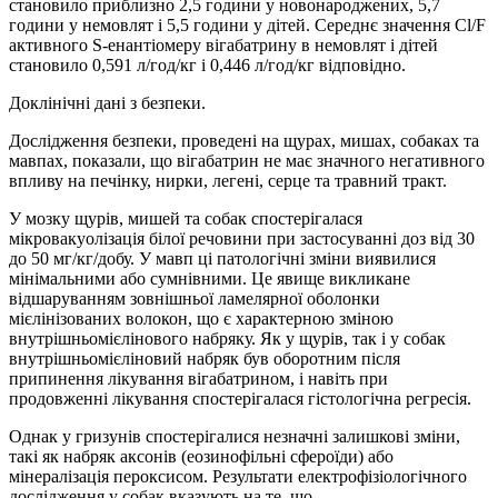
становило приблизно 2,5 години у новонароджених, 5,7
години у немовлят і 5,5 години у дітей. Середнє значення Cl/F
активного S-енантіомеру вігабатрину в немовлят і дітей
становило 0,591 л/год/кг і 0,446 л/год/кг відповідно.
Доклінічні дані з безпеки.
Дослідження безпеки, проведені на щурах, мишах, собаках та
мавпах, показали, що вігабатрин не має значного негативного
впливу на печінку, нирки, легені, серце та травний тракт.
У мозку щурів, мишей та собак спостерігалася
мікровакуолізація білої речовини при застосуванні доз від 30
до 50 мг/кг/добу. У мавп ці патологічні зміни виявилися
мінімальними або сумнівними. Це явище викликане
відшаруванням зовнішньої ламелярної оболонки
мієлінізованих волокон, що є характерною зміною
внутрішньомієлінового набряку. Як у щурів, так і у собак
внутрішньомієліновий набряк був оборотним після
припинення лікування вігабатрином, і навіть при
продовженні лікування спостерігалася гістологічна регресія.
Однак у гризунів спостерігалися незначні залишкові зміни,
такі як набряк аксонів (еозинофільні сфероїди) або
мінералізація пероксисом. Результати електрофізіологічного
дослідження у собак вказують на те, що