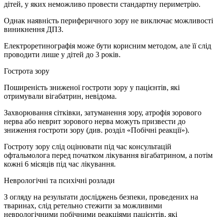
дітей, у яких неможливо провести стандартну периметрію.
Однак наявність периферичного зору не виключає можливості
виникнення ДПЗ.
Електроретинографія може бути корисним методом, але її слід
проводити лише у дітей до 3 років.
Гострота зору
Поширеність зниженої гостроти зору у пацієнтів, які
отримували вігабатрин, невідома.
Захворювання сітківки, затуманення зору, атрофія зорового
нерва або неврит зорового нерва можуть призвести до
зниження гостроти зору (див. розділ «Побічні реакції»).
Гостроту зору слід оцінювати під час консультацій
офтальмолога перед початком лікування вігабатрином, а потім
кожні 6 місяців під час лікування.
Неврологічні та психічні розлади
З огляду на результати досліджень безпеки, проведених на
тваринах, слід ретельно стежити за можливими
неврологічними побічними реакціями пацієнтів, які