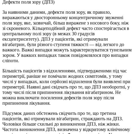
Дефекти поля зору (ДПЗ)
За наявними даними, дефекти поля зору, як правило,
виражаються у двосторонньому концентричному звуженні
поля зору, яке, зазвичай, більш виражене з носового боку, ніж
зі скроневого. Кільцеподібний дефект часто спостерігається в
центральному полі зору (в межах 30 градусів
ексцентриситету). ДПЗ у пацієнтів, які отримували
вігабатрин, були різного ступеня тяжкості — від легкого до
важкого. Важкі випадки можуть характеризуватися тунельним
зором. У важких випадках також повідомлялося про випадки
сліпоти.
Більшість пацієнтів з відхиленнями, підтвердженими під час
периметрії, раніше не помічали жодних симптомів, у тому
числі у випадках, коли серйозні відхилення були виявлені при
периметрії. Наявні дані свідчать про те, що ДПЗ необоротні, у
тому числі після припинення лікування вігабатрином. Не
можна виключати посилення дефектів поля зору після
припинення лікування.
Підсумок даних обстежень свідчить про те, що третина
пацієнтів, які отримували вігабатрин, страждають на ДПЗ.
Чоловіки більше схильні до виникнення ДПЗ, ніж жінки.
Частота виникнення ДПЗ, визначена у відкритому клінічному