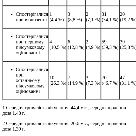
Спостерігалися
1
3
2
31
20
при включенні
(4,4 %)
(8,8 %)
(7,1 %)
(34,1 %)
(19,2 %
Спостерігалися
при першому
4
6
2
59
39
підсумковому
(10,5 %)
(12,8 %)
(4,9 %)
(39,3 %)
(25,8 %
оцінюванні
Спостерігалися
при
10
7
3
70
47
останньому
(26,3 %)
(14,9 %)
(7,3 %)
(46,7 %)
(31,1 %
підсумковому
оцінюванні
1 Середня тривалість лікування: 44,4 міс., середня щоденна
доза 1,48 г.
2 Середня тривалість лікування: 20,6 міс., середня щоденна
доза 1,39 г.