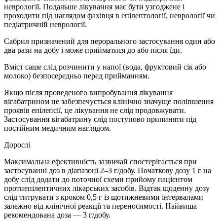
неврології. Подальше лікування має бути узгоджене і
проходити під наглядом фахівця в епілептології, неврології чи
педіатричній неврології.
Сабрил призначений для перорального застосування один або
два рази на добу і може прийматися до або після їди.
Вміст саше слід розчинити у напої (вода, фруктовий сік або
молоко) безпосередньо перед прийманням.
Якщо після проведеного випробування лікування
вігабатрином не забезпечується клінічно значуще поліпшення
проявів епілепсії, це лікування не слід продовжувати.
Застосування вігабатрину слід поступово припиняти під
постійним медичним наглядом.
Дорослі
Максимальна ефективність зазвичай спостерігається при
застосуванні доз в діапазоні 2–3 г/добу. Початкову дозу 1 г на
добу слід додати до поточної схеми прийому пацієнтом
протиепілептичних лікарських засобів. Відтак щоденну дозу
слід титрувати з кроком 0,5 г із щотижневими інтервалами
залежно від клінічної реакції та переносимості. Найвища
рекомендована доза — 3 г/добу.