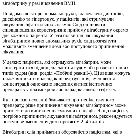
вігабатрину у разі виявлення ВМН.
Повідомлялося про аномальні рухи, включаючи дистонію,
дискінезію та гіпертонус, у пацієнтів, які отримували
лікування інфантильних спазмів. Слід оцінювати
співвідношення користь/ризик прийому вігабатрину окремо
для кожного пацієнта. У разі появи під час лікування
вігабатрином нових аномальних рухів слід розглянути
можливість зменшення дози або поступового припинення
лікування.
У деяких пацієнтів, які отримують вігабатрин, може
спостерігатися підвищена частота судом або розвиток нових
типів судом (див. розділ «Побічні реакції»). Ці явища можуть
також виникати внаслідок передозування, зменшення
концентрації одночасно введених антиепілептичних
препаратів у плазмі крові або парадоксального ефекту.
Як і при застосуванні будь-якого протиепілептичного
препарату, різке припинення лікування вігабатрином може
призвести до виникнення судомних нападів. Якщо пацієнту
потрібно припинити лікування вігабатрином, рекомендується
поступове зменшення дози протягом 2–4 тижнів.
Вігабатрин слід приймати з обережністю пацієнтам, які в