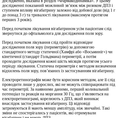
дослідженні, вказана в розділі «Фармакодинаміка». У цьому
дослідженні показаний можливий зв’язок між ризиком ДПЗ і
ступенем впливу вігабатрину залежно від добової дози (від 1 г
до понад 3 г) та тривалості лікування (максимум протягом
перших 3 років).
Перед початком лікування вігабатрином усім пацієнтам слід
звернутися до офтальмолога для дослідження поля зору.
Перед початком лікування слід пройти відповідне
дослідження поля зору (периметрію) за допомогою
стандартного методу статичної (Хамфрі або «Восьминіг») чи
кінетичної (стандарт Гольдмана) периметрії, а потім
проходити дослідження кожні шість місяців протягом усього
періоду лікування. Статична периметрія є методом визначення
відхилень поля зору, пов’язаних із застосуванням вігабатрину.
Електроретинографія може бути корисним методом, але її слід
проводити лише у дорослих, які не можуть співпрацювати під
час периметрії. За наявними даними, перший коливальний
потенціал та реакція на моргання 30 Гц, що з’являються на
електроретинограмі, корелюють з ДПЗ, який виникає
внаслідок застосування вігабатрину. Ці відповіді
затримуються й мають меншу амплітуду, ніж звичайні. Такі
зміни не спостерігались у пацієнтів, які отримували
вігабатрин і не мають ДПЗ.