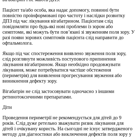
Пацієнт та/або особа, яка надає допомогу, повинні бути
повністю проінформовані про частоту і наслідки розвитку
ДПЗ під час лікування вігабатрином. Пацієнтам слід
повідомляти про будь-які нові проблеми із зором або
симптоми, які можуть бути пов’язані зі звуженням поля зору. У
разі появи зорових симптомів пацієнта слід направити до
офтальмолога.
Якщо під час спостереження виявлено звуження поля зору,
слід розглянути можливість поступового припинення
лікування вігабатрином. Якщо необхідно продовжувати
лікування, може потребуватися частіше обстеження
(периметрія) для виявлення прогресування звуження або
виникнення дефекту зору.
Вігабатрін не слід застосовувати одночасно з іншими
ретинотоксичними препаратами.
Діти
Проведення периметрії не рекомендується для дітей до 9
років. Слід дуже ретельно зважувати ризик лікування для
дітей і очікувану користь. На сьогодні не існує затвердженого
методу для діагностики або виключення дефектів поля зору у