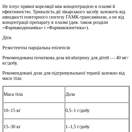
Не існує прямої кореляції між концентрацією в плазмі й
ефективністю. Тривалість дії лікарського засобу залежить від
швидкості повторного синтезу ГАМК-трансамінази, а не від
концентрації препарату в плазмі (див. також розділи
«Фармакодинаміка» і «Фармакокінетика»).
Діти
Резистентна парціальна епілепсія
Рекомендована початкова доза вігабатрину для дітей — 40 мг/
кг/добу.
Рекомендовані дози для підтримувальної терапії залежно від
маси тіла:
Маса тіла
Доза
10–15 кг
0,5–1 г/добу
15–30 кг
1–1,5 г/добу