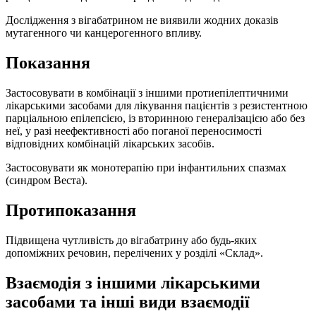
Дослідження з вігабатрином не виявили жодних доказів
мутагенного чи канцерогенного впливу.
Показання
Застосовувати в комбінації з іншими протиепілептичними
лікарськими засобами для лікування пацієнтів з резистентною
парціальною епілепсією, із вторинною генералізацією або без
неї, у разі неефективності або поганої переносимості
відповідних комбінацій лікарських засобів.
Застосовувати як монотерапію при інфантильних спазмах
(синдром Веста).
Протипоказання
Підвищена чутливість до вігабатрину або будь-яких
допоміжних речовин, перелічених у розділі «Склад».
Взаємодія з іншими лікарськими
засобами та інші види взаємодії