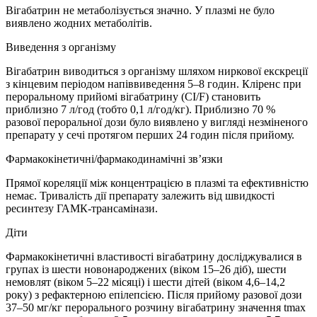
Вігабатрин не метаболізується значно. У плазмі не було
виявлено жодних метаболітів.
Виведення з організму
Вігабатрин виводиться з організму шляхом ниркової екскреції
з кінцевим періодом напіввиведення 5–8 годин. Кліренс при
пероральному прийомі вігабатрину (CI/F) становить
приблизно 7 л/год (тобто 0,1 л/год/кг). Приблизно 70 %
разової пероральної дози було виявлено у вигляді незміненого
препарату у сечі протягом перших 24 годин після прийому.
Фармакокінетичні/фармакодинамічні зв’язки
Прямої кореляції між концентрацією в плазмі та ефективністю
немає. Тривалість дії препарату залежить від швидкості
ресинтезу ГАМК-трансамінази.
Діти
Фармакокінетичні властивості вігабатрину досліджувалися в
групах із шести новонароджених (віком 15–26 діб), шести
немовлят (віком 5–22 місяці) і шести дітей (віком 4,6–14,2
року) з рефактерною епілепсією. Після прийому разової дози
37–50 мг/кг перорального розчину вігабатрину значення tmax