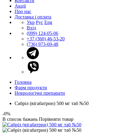
Контакти
Акції
Про нас
Доставка і оплата
Укр
Рус
Eng
Вхід
(099) 124-05-06
+37 (360) 46-53-20
(736) 973-69-48
Головна
Фарм продукти
Неврологічні препарати
Сабріл (вігабатрин) 500 мг таб №50
-0%
В список бажань
Порівняти товар