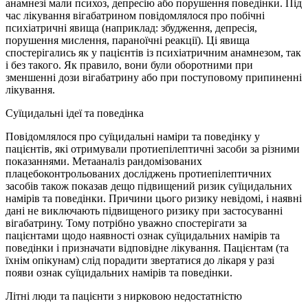
анамнезі мали психоз, депресію або порушення поведінки. Під
час лікування вігабатрином повідомлялося про побічні
психіатричні явища (наприклад: збудження, депресія,
порушення мислення, параноїчні реакції). Ці явища
спостерігались як у пацієнтів із психіатричним анамнезом, так
і без такого. Як правило, вони були оборотними при
зменшенні дози вігабатрину або при поступовому припиненні
лікування.
Суїцидальні ідеї та поведінка
Повідомлялося про суїцидальні наміри та поведінку у
пацієнтів, які отримували протиепілептичні засоби за різними
показаннями. Метааналіз рандомізованих
плацебоконтрольованих досліджень протиепілептичних
засобів також показав дещо підвищений ризик суїцидальних
намірів та поведінки. Причини цього ризику невідомі, і наявні
дані не виключають підвищеного ризику при застосуванні
вігабатрину. Тому потрібно уважно спостерігати за
пацієнтами щодо наявності ознак суїцидальних намірів та
поведінки і призначати відповідне лікування. Пацієнтам (та
їхнім опікунам) слід порадити звертатися до лікаря у разі
появи ознак суїцидальних намірів та поведінки.
Літні люди та пацієнти з нирковою недостатністю