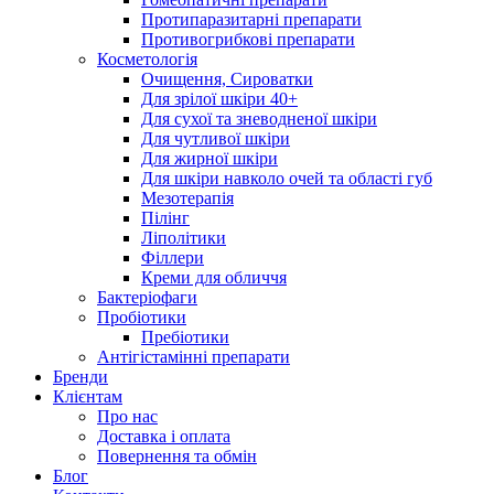
Протипаразитарні препарати
Противогрибкові препарати
Косметологія
Очищення, Сироватки
Для зрілої шкіри 40+
Для сухої та зневодненої шкіри
Для чутливої шкіри
Для жирної шкіри
Для шкіри навколо очей та області губ
Мезотерапія
Пілінг
Ліполітики
Філлери
Креми для обличчя
Бактеріофаги
Пробіотики
Пребіотики
Антігістамінні препарати
Бренди
Клієнтам
Про нас
Доставка і оплата
Повернення та обмін
Блог