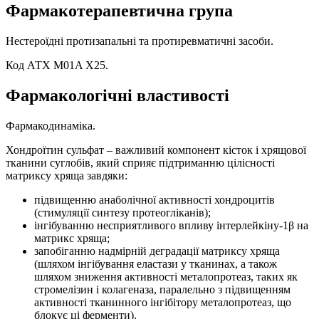
Фармакотерапевтична група
Нестероїдні протизапальні та протиревматичні засоби.
Код АТХ M01A X25.
Фармакологічні властивості
Фармакодинаміка.
Хондроїтин сульфат – важливий компонент кісток і хрящової
тканини суглобів, який сприяє підтриманню цілісності
матриксу хряща завдяки:
підвищенню анаболічної активності хондроцитів
(стимуляції синтезу протеогліканів);
інгібуванню несприятливого впливу інтерлейкіну-1β на
матрикс хряща;
запобіганню надмірній деградації матриксу хряща
(шляхом інгібування еластази у тканинах, а також
шляхом зниження активності металопротеаз, таких як
стромелізин і колагеназа, паралельно з підвищенням
активності тканинного інгібітору металопротеаз, що
блокує ці ферменти).