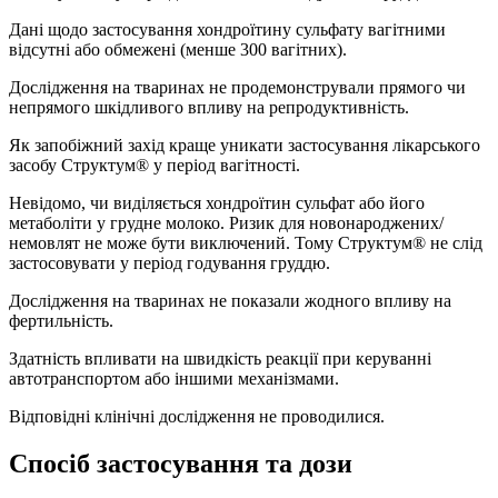
Дані щодо застосування хондроїтину сульфату вагітними
відсутні або обмежені (менше 300 вагітних).
Дослідження на тваринах не продемонстрували прямого чи
непрямого шкідливого впливу на репродуктивність.
Як запобіжний захід краще уникати застосування лікарського
засобу Структум® у період вагітності.
Невідомо, чи виділяється хондроїтин сульфат або його
метаболіти у грудне молоко. Ризик для новонароджених/
немовлят не може бути виключений. Тому Структум® не слід
застосовувати у період годування груддю.
Дослідження на тваринах не показали жодного впливу на
фертильність.
Здатність впливати на швидкість реакції при керуванні
автотранспортом або іншими механізмами.
Відповідні клінічні дослідження не проводилися.
Спосіб застосування та дози