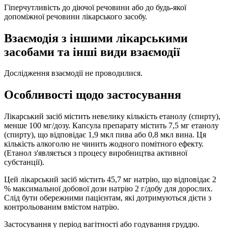
Гіперчутливість до діючої речовини або до будь-якої
допоміжної речовини лікарського засобу.
Взаємодія з іншими лікарськими
засобами та інші види взаємодії
Дослідження взаємодії не проводилися.
Особливості щодо застосування
Лікарський засіб містить невелику кількість етанолу (спирту),
менше 100 мг/дозу. Капсула препарату містить 7,5 мг етанолу
(спирту), що відповідає 1,9 мкл пива або 0,8 мкл вина. Ця
кількість алкоголю не чинить жодного помітного ефекту.
(Етанол з'являється з процесу виробництва активної
субстанції).
Цей лікарський засіб містить 45,7 мг натрію, що відповідає 2
% максимальної добової дози натрію 2 г/добу для дорослих.
Слід бути обережними пацієнтам, які дотримуються дієти з
контрольованим вмістом натрію.
Застосування у період вагітності або годування груддю.