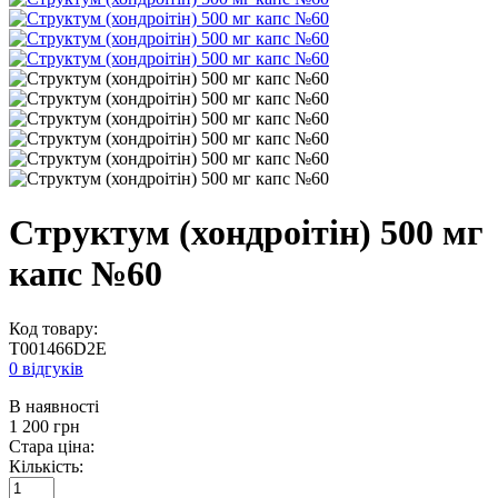
Структум (хондроітін) 500 мг
капс №60
Код товару:
T001466D2E
0 відгуків
В наявності
1 200
грн
Стара ціна:
Кількість: