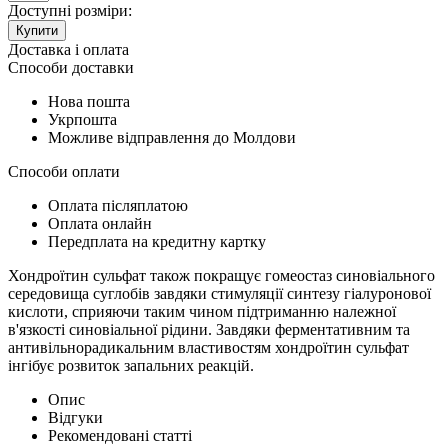
Доступні розміри:
Купити
Доставка і оплата
Способи доставки
Нова пошта
Укрпошта
Можливе відправлення до Молдови
Способи оплати
Оплата післяплатою
Оплата онлайн
Передплата на кредитну картку
Хондроїтин сульфат також покращує гомеостаз синовіального
середовища суглобів завдяки стимуляції синтезу гіалуронової
кислоти, сприяючи таким чином підтриманню належної
в'язкості синовіальної рідини. Завдяки ферментативним та
антивільнорадикальним властивостям хондроїтин сульфат
інгібує розвиток запальних реакцій.
Опис
Відгуки
Рекомендовані статті