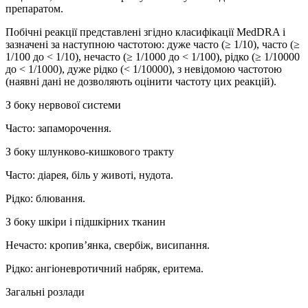
препаратом.
Побічні реакції представлені згідно класифікації MedDRA і
зазначені за наступною частотою: дуже часто (≥ 1/10), часто (≥
1/100 до < 1/10), нечасто (≥ 1/1000 до < 1/100), рідко (≥ 1/10000
до < 1/1000), дуже рідко (< 1/10000), з невідомою частотою
(наявні дані не дозволяють оцінити частоту цих реакцій).
З боку нервової системи
Часто: запаморочення.
З боку шлунково-кишкового тракту
Часто: діарея, біль у животі, нудота.
Рідко: блювання.
З боку шкіри і підшкірних тканин
Нечасто: кропив’янка, свербіж, висипання.
Рідко: ангіоневротичний набряк, еритема.
Загальні розлади