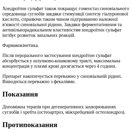
Хондроїтин сульфат також покращує гомеостаз синовіального
середовища суглобів завдяки стимуляції синтезу гіалуронової
кислоти, сприяючи таким чином підтриманню належної
в'язкості синовіальної рідини. Завдяки ферментативним та
антивільнорадикальним властивостям хондроїтин сульфат
інгібує розвиток запальних реакцій.
Фармакокінетика.
Після перорального застосування хондроїтин сульфат
абсорбується у шлунково-кишковому тракті, максимальна
концентрація у плазмі крові досягається через 4 години.
Препарат накопичується переважно у синовіальній рідині.
Виводиться переважно з фекаліями.
Показання
Допоміжна терапія при дегенеративних захворюваннях
суглобів і хребта (остеоартроз, міжхребцевий остеохондроз).
Протипоказання