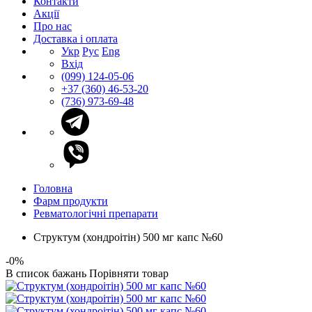
Контакти
Акції
Про нас
Доставка і оплата
Укр
Рус
Eng
Вхід
(099) 124-05-06
+37 (360) 46-53-20
(736) 973-69-48
Головна
Фарм продукти
Ревматологічні препарати
Структум (хондроітін) 500 мг капс №60
-0%
В список бажань
Порівняти товар