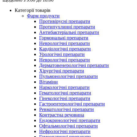
Категорії товарів
Фарм продукти
Противірусні препарати
Протипухлинні препарати
Антибактеріальні препарати
Гормональні препарати
Неврологічні препарати
Кардіологічні препарати
Урологічні препарати
Неврологічні препарати
Дерматовенерологічні препарати
Хірургічні препарати
Пульмонологічні препарати
Вітаміни
Наркологічні препарати
Гематологічні препарати
Гінекологічні препарати
Гастроентерологічні препарати
Ревматологічні препарати
Контрастна речовина
Eндокринологічні препарати
Офтальмологічні препарати
Нефрологічні препарати
Гомеопатичні препарати