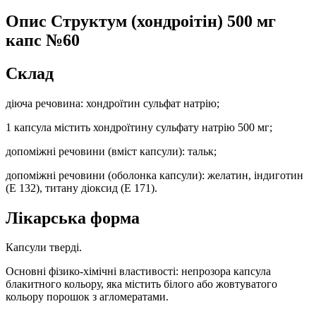
Опис
Структум (хондроітін) 500 мг
капс №60
Склад
діюча речовина: хондроїтин сульфат натрію;
1 капсула містить хондроїтину сульфату натрію 500 мг;
допоміжні речовини (вміст капсули): тальк;
допоміжні речовини (оболонка капсули): желатин, індиготин
(Е 132), титану діоксид (Е 171).
Лікарська форма
Капсули тверді.
Основні фізико-хімічні властивості: непрозора капсула
блакитного кольору, яка містить білого або жовтуватого
кольору порошок з агломератами.